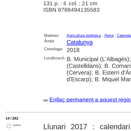
131 p. : il. col. ; 21 cm
ISBN 9788494135583
Matèries:
Agricultura biològica
;
Horta
;
Calenda
Àmbit:
Catalunya
Cronologia:
2018
Localització:
B. Municipal (L'Albagés);
(Castelldans); B. Comar
(Cervera); B. Esterri d'À
d'Escarp); B. Miquel Mart
Enllaç permanent a aquest regis
14 / 262
Llunari 2017 : calendari
select