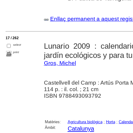
Enllaç permanent a aquest regis
17 / 262
Lunario 2009 : calendari
select
print
jardín ecológicos y para tu
Gros, Michel
Castellvell del Camp : Artús Porta
114 p. : il. col. ; 21 cm
ISBN 9788493093792
Matèries:
Agricultura biològica
;
Horta
;
Calenda
Àmbit:
Catalunya