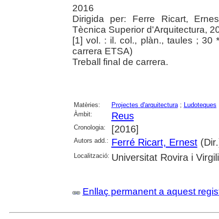
2016
Dirigida per: Ferre Ricart, Ernes
Tècnica Superior d'Arquitectura, 2
[1] vol. : il. col., plàn., taules ; 30
carrera ETSA)
Treball final de carrera.
Matèries:
Projectes d'arquitectura
;
Ludoteques
Àmbit:
Reus
Cronologia:
[2016]
Autors add.:
Ferré Ricart, Ernest
(Dir.
Localització:
Universitat Rovira i Virgili
Enllaç permanent a aquest regis