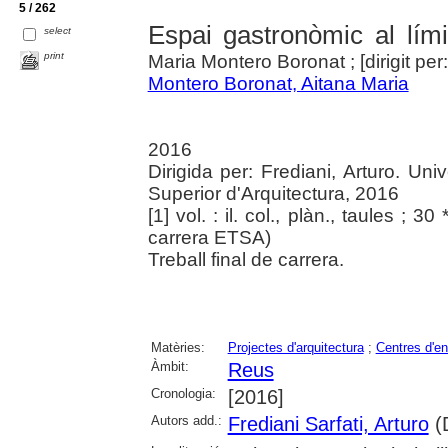
5 / 262
Espai gastronòmic al lí
select
print
Maria Montero Boronat ; [dirigit per:
Montero Boronat, Aitana Maria
2016
Dirigida per: Frediani, Arturo. Univ
Superior d'Arquitectura, 2016
[1] vol. : il. col., plàn., taules ; 30
carrera ETSA)
Treball final de carrera.
Matèries:
Projectes d'arquitectura
;
Centres d'e
Àmbit:
Reus
Cronologia:
[2016]
Autors add.:
Frediani Sarfati, Arturo
(D