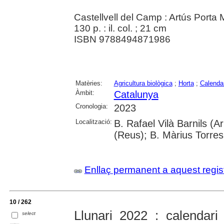
Castellvell del Camp : Artús Porta
130 p. : il. col. ; 21 cm
ISBN 9788494871986
Matèries:
Agricultura biològica
;
Horta
;
Calenda
Àmbit:
Catalunya
Cronologia:
2023
Localització:
B. Rafael Vilà Barnils (A
(Reus); B. Màrius Torres
Enllaç permanent a aquest regis
10 / 262
Llunari 2022 : calendari 
select