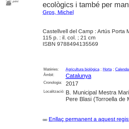
print
ecològics i també per mant
Gros, Michel
Castellvell del Camp : Artús Porta
115 p. : il. col. ; 21 cm
ISBN 9788494135569
Matèries:
Agricultura biològica
;
Horta
;
Calenda
Àmbit:
Catalunya
Cronologia:
2017
Localització:
B. Municipal Mestra Mar
Pere Blasi (Torroella de 
Enllaç permanent a aquest regis