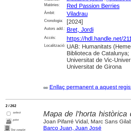
Matèries:
Red Passion Berries
Àmbit:
Viladrau
Cronologia:
[2024]
Autors add.:
Bret, Jordi
Accés:
https://hdl.handle.net/2
Localització:
UAB: Humanitats (Hemero
Biblioteca de Catalunya;
Universitat de Vic-Univer
Universitat de Girona
Enllaç permanent a aquest regis
2 / 262
Mapa de l'horta històrica 
select
print
Joan Pifarré Vidal, Marc Sans Gila
Barco Juan, Juan José
Text complet