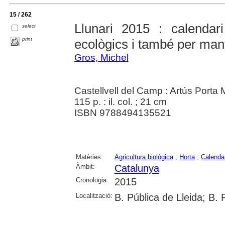
15 / 262
Llunari 2015 : calendari
select
print
ecològics i també per mant
Gros, Michel
Castellvell del Camp : Artús Porta
115 p. : il. col. ; 21 cm
ISBN 9788494135521
Matèries:
Agricultura biològica
;
Horta
;
Calenda
Àmbit:
Catalunya
Cronologia:
2015
Localització:
B. Pública de Lleida; B.