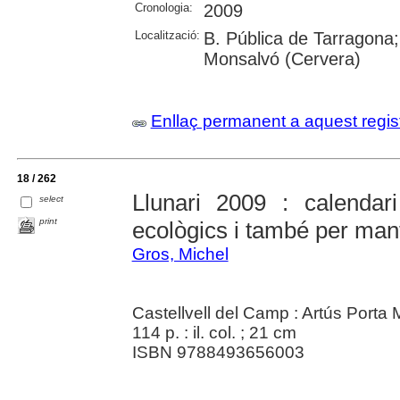
Cronologia:
2009
Localització:
B. Pública de Tarragona;
Monsalvó (Cervera)
Enllaç permanent a aquest regis
18 / 262
Llunari 2009 : calendari
select
print
ecològics i també per mant
Gros, Michel
Castellvell del Camp : Artús Porta
114 p. : il. col. ; 21 cm
ISBN 9788493656003