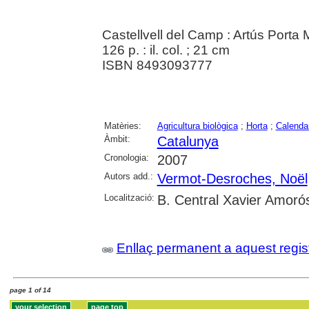
Castellvell del Camp : Artús Porta
126 p. : il. col. ; 21 cm
ISBN 8493093777
Matèries:
Agricultura biològica
;
Horta
;
Calenda
Àmbit:
Catalunya
Cronologia:
2007
Autors add.:
Vermot-Desroches, Noël
Localització:
B. Central Xavier Amoró
Enllaç permanent a aquest regis
page 1 of 14