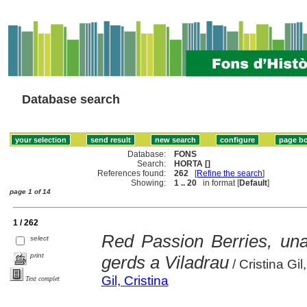
Database search
Database:
FONS
Search:
HORTA []
References found:
262
[
Refine the search
]
Showing:
1 .. 20
in format [
Default
]
page 1 of 14
1 / 262
Red Passion Berries, una
select
print
gerds a Viladrau
/ Cristina Gil
Gil, Cristina
Text complet