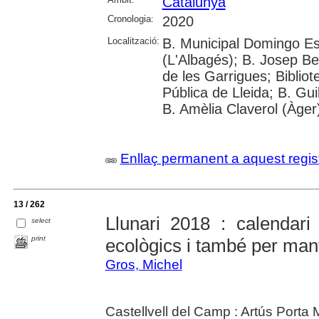
Catalunya
Cronologia:
2020
Localització:
B. Municipal Domingo Es
(L'Albagés); B. Josep Bel
de les Garrigues; Bibliot
Pública de Lleida; B. Gu
B. Amèlia Claverol (Àger
Enllaç permanent a aquest regis
13 / 262
Llunari 2018 : calendari 
select
print
ecològics i també per mant
Gros, Michel
Castellvell del Camp : Artús Porta