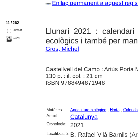
Enllaç permanent a aquest regis
11 / 262
Llunari 2021 : calendari 
select
print
ecològics i també per mant
Gros, Michel
Castellvell del Camp : Artús Porta
130 p. : il. col. ; 21 cm
ISBN 9788494871948
Matèries:
Agricultura biològica
;
Horta
;
Calenda
Àmbit:
Catalunya
Cronologia:
2021
Localització:
B. Rafael Vilà Barnils (A