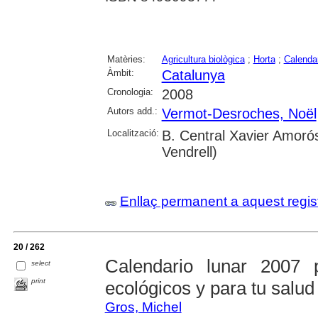
Matèries:
Agricultura biològica
;
Horta
;
Calenda
Àmbit:
Catalunya
Cronologia:
2008
Autors add.:
Vermot-Desroches, Noël
Localització:
B. Central Xavier Amorós
Vendrell)
Enllaç permanent a aquest regis
20 / 262
Calendario lunar 2007 
select
print
ecológicos y para tu salud
Gros, Michel