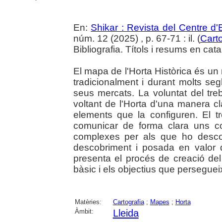
En:
Shikar : Revista del Centre d
núm. 12 (2025) , p. 67-71 : il. (
Carto
Bibliografia. Títols i resums en cata
El mapa de l'Horta Històrica és un re
tradicionalment i durant molts segl
seus mercats. La voluntat del treb
voltant de l'Horta d'una manera cl
elements que la configuren. El tre
comunicar de forma clara uns c
complexes per als que ho desco
descobriment i posada en valor de
presenta el procés de creació del
bàsic i els objectius que perseguei
Matèries:
Cartografia
;
Mapes
;
Horta
Àmbit:
Lleida