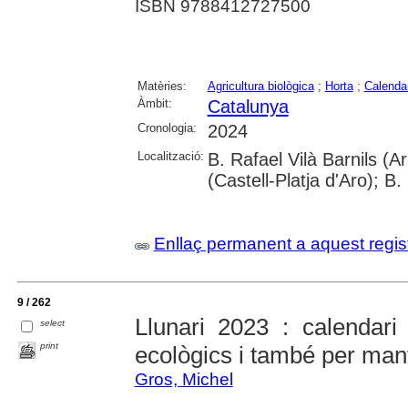
ISBN 9788412727500
Matèries:
Agricultura biològica
;
Horta
;
Calenda
Àmbit:
Catalunya
Cronologia:
2024
Localització:
B. Rafael Vilà Barnils (
(Castell-Platja d'Aro); 
Enllaç permanent a aquest regis
9 / 262
Llunari 2023 : calendari 
select
print
ecològics i també per mant
Gros, Michel