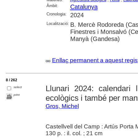
Àmbit:
Catalunya
Cronologia:
2024
Localització:
B. Mercè Rodoreda (Cast
Finestres i Monsalvó (Ce
Manyà (Gandesa)
Enllaç permanent a aquest regis
8 / 262
Llunari 2024: calendari l
select
print
ecològics i també per mant
Gros, Michel
Castellvell del Camp : Artús Porta
130 p. : il. col. ; 21 cm