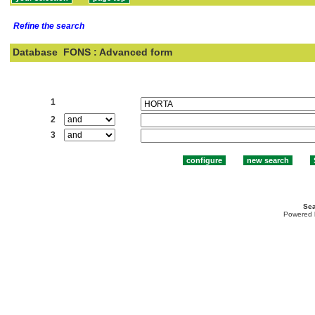
Refine the search
Database
FONS : Advanced form
Search:
1
2
3
Sea
Powered