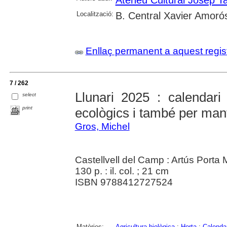
Localització:
B. Central Xavier Amoró
Enllaç permanent a aquest regis
7 / 262
Llunari 2025 : calendari 
select
print
ecològics i també per mant
Gros, Michel
Castellvell del Camp : Artús Porta
130 p. : il. col. ; 21 cm
ISBN 9788412727524
Matèries:
Agricultura biològica
;
Horta
;
Calenda