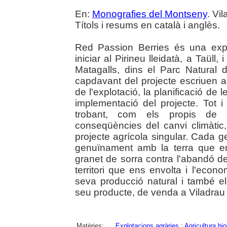
En:
Monografies del Montseny
. Vi
Títols i resums en català i anglès.
Red Passion Berries és una exp
iniciar al Pirineu lleidatà, a Taüll,
Matagalls, dins el Parc Natural 
capdavant del projecte escriuen aq
de l'explotació, la planificació de l
implementació del projecte. Tot 
trobant, com els propis de l'
conseqüències del canvi climàtic,
projecte agrícola singular. Cada g
genuïnament amb la terra que en
granet de sorra contra l'abandó de 
territori que ens envolta i l'econ
seva producció natural i també 
seu producte, de venda a Viladrau i a
Matèries:
Explotacions agràries
;
Agricultura bio