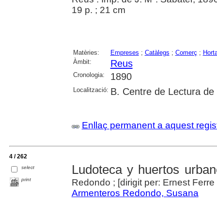
19 p. ; 21 cm
Matèries:
Empreses
;
Catàlegs
;
Comerç
;
Hort
Àmbit:
Reus
Cronologia:
1890
Localització:
B. Centre de Lectura de
Enllaç permanent a aquest regis
4 / 262
Ludoteca y huertos urba
select
print
Redondo ; [dirigit per: Ernest Ferre 
Armenteros Redondo, Susana