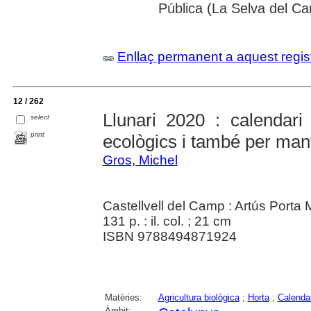
Pública (La Selva del C
Enllaç permanent a aquest regis
12 / 262
Llunari 2020 : calendari 
select
print
ecològics i també per mant
Gros, Michel
Castellvell del Camp : Artús Porta
131 p. : il. col. ; 21 cm
ISBN 9788494871924
Matèries:
Agricultura biològica
;
Horta
;
Calenda
Àmbit: