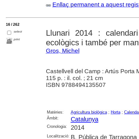
Enllaç permanent a aquest regis
16 / 262
Llunari 2014 : calendari
select
print
ecològics i també per mant
Gros, Michel
Castellvell del Camp : Artús Porta
115 p. : il. col. ; 21 cm
ISBN 9788494135507
Matèries:
Agricultura biològica
;
Horta
;
Calenda
Àmbit:
Catalunya
Cronologia:
2014
Localització:
B. Pública de Tarragona