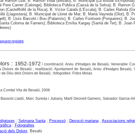
tat Ramon Llull; B. Ramon Vidal (Besalú); B. Municipal (La Bisbal d'Empordà)
l Pere Carner (Calonge); Biblioteca Pública (Cassà de la Selva); B. Ramon G
on (Castellfollit de la Roca); B. Víctor Català (L'Escala); B. Carles Rahola (Gi
tillé (Llagostera); B. Municipal de Lloret de Mar; B. Marià Vayreda (Olot); B. P
gell); B. Lluís Barceló i Bou (Palamós); B. Carles Fontseré (Porqueres); B. Jo
(Santa Coloma de Farners); Biblioteca Emília Xargay (Sarrià de Ter); B. Joan R
dreres)
aquest registre
lors : 1952-1972
/ coordinació: Arxiu d'Imatges de Besalú, Venerable Co
 Dolors de Besalú ; realització: Ajuntament de Besalú, Arxiu d'Imatges Besalú,
de Déu dels Dolors de Besalú ; fofografies: Fotos Molas
la Comtal Vila de Besalú, 2006
 Bassols Lladó, Marc Sureda i Jubany, Martí Gironell Gamero, Salvador Garcia-Ar
eligioses
;
Setmana Santa
;
Processó
;
Devoció mariana
;
Associacions relig
gràfica
;
Fotografies
ció dels Dolors
. Besalú