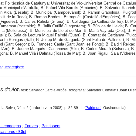
tat Politècnica de Catalunya; Universitat de Vic-Universitat Central de Catalu
ca Municipal d'Altafulla; B. Rafael Vilà Barnils (Arbúcies); B. Salvador Raurich
 Vidal (Besalú); B. Municipal (Campdevànol); B. Ramon Grabolosa i Puigro
follit de la Roca); B. Ramon Bordas i Estragués (Castelló d'Empúries); B. Fag
(Figueres); B. Carles Rahola (Girona); B. Colldegria (La Cellera de Ter); B. M
Camarasa (Hostalric); B. Julià Cutillé (Llagostera); B. Pública de Lleida; B. C
la (Mollerussa); B. Municipal de Lloret de Mar; B. Marià Vayreda (Olot); B. P
gell); B. Sala de Lectura Miquel Pairolé (Quart); B. Comtat de Cerdanya (Puigc
ca Iu Bohigas (Salt); B. Josep M. de Garganta (Sant Feliu de Pallerols); B. Mi
Pol (Sant Gregori); B. Francesc Caula (Sant Joan les Fonts); B. Baldiri Reixac
 d'Aro); B. Jaume Marquès i Casanovas (Sils); B. Carles Morató (Solsona); B.
gona; B. Manuel Vilà i Dalmau (Tossa de Mar); B. Joan Rigau i Sala (Vidreres
aquest registre
 d'Olot
/ text: Salvador Garcia-Arbós ; fotografia: Salvador Comalat i Joan Oller
la Selva, Núm. 2 (tardor-hivern 2008), p. 82-89 : il. (
Patrimoni
. Gastronomia)
 i comerços
;
Forners
;
Pastissers
asseres d'Olot