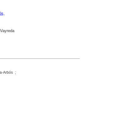
ós,
 Vayreda
a-Arbós ;