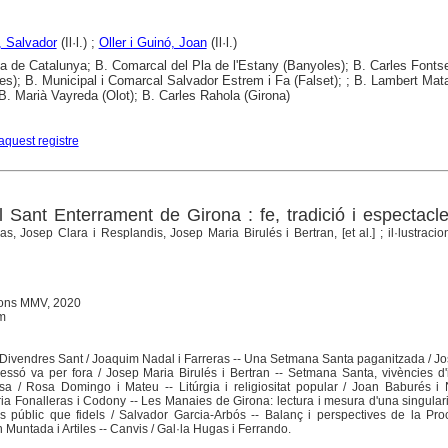
 Salvador
(Il·l.) ;
Oller i Guinó, Joan
(Il·l.)
ca de Catalunya; B. Comarcal del Pla de l'Estany (Banyoles); B. Carles Fonts
es); B. Municipal i Comarcal Salvador Estrem i Fa (Falset); ; B. Lambert Mat
; B. Marià Vayreda (Olot); B. Carles Rahola (Girona)
aquest registre
 Sant Enterrament de Girona : fe, tradició i espectacl
, Josep Clara i Resplandis, Josep Maria Birulés i Bertran, [et al.] ; il·lustracio
cions MMV, 2020
cm
 Divendres Sant / Joaquim Nadal i Farreras -- Una Setmana Santa paganitzada / J
essó va per fora / Josep Maria Birulés i Bertran -- Setmana Santa, vivències d'
a / Rosa Domingo i Mateu -- Litúrgia i religiositat popular / Joan Baburés i 
a Fonalleras i Codony -- Les Manaies de Girona: lectura i mesura d'una singulari
 públic que fidels / Salvador Garcia-Arbós -- Balanç i perspectives de la Pro
Muntada i Artiles -- Canvis / Gal·la Hugas i Ferrando.