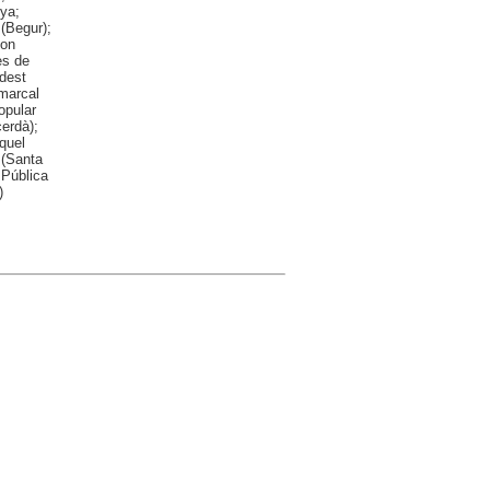
nya;
 (Begur);
don
es de
odest
omarcal
opular
erdà);
quel
 (Santa
 Pública
)