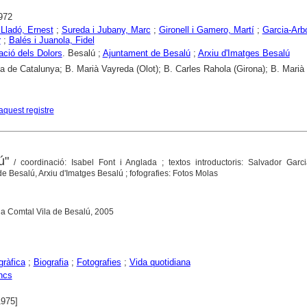
972
Lladó, Ernest
;
Sureda i Jubany, Marc
;
Gironell i Gamero, Martí
;
Garcia-Arb
r
;
Balés i Juanola, Fidel
ció dels Dolors
. Besalú ;
Ajuntament de Besalú
;
Arxiu d'Imatges Besalú
ca de Catalunya; B. Marià Vayreda (Olot); B. Carles Rahola (Girona); B. Marià
aquest registre
ú"
/ coordinació: Isabel Font i Anglada ; textos introductoris: Salvador Garci
de Besalú, Arxiu d'Imatges Besalú ; fofografies: Fotos Molas
la Comtal Vila de Besalú, 2005
gràfica
;
Biografia
;
Fotografies
;
Vida quotidiana
ncs
1975]