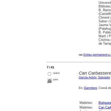
Universi
Bibliote
B. Ramon
(Castell
Climent 
Salse i 
Jaume Vi
(Palafru
B. Públi
Martí i 
Cristina
de Tarra
Enllaç permanent a 
7 / 41
Can Carbasseres
select
Garcia-Arbós, Salvador
print
En:
Garrotxes
. Cassà de 
Matèries:
Botigues
Matèries:
Can Carb