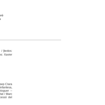
eré
a
e
/ [textos:
ns: Xavier
osep Clara
infantesa,
Noguer --
tat / Marc
cessó del