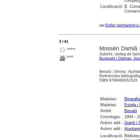
complet]
Localització:
B. Comar
Comarcal
Enllaç permanent a 
3 / 41
Mossèn Damià Es
select
Subirós ; epíleg de Sal
print
Busquets i Dalmau, Joa
Besalú ; Girona : Ajunt
Referències bibliogràfiq
ISBN 9788460652526
Matèries:
Biografi
Matèries:
Estela i
Àmbit:
Besalú
Cronologia:
1904 - 1
Autors add.:
Guinó i 
Autors add.:
Ajuntam
Localització:
Bibliote