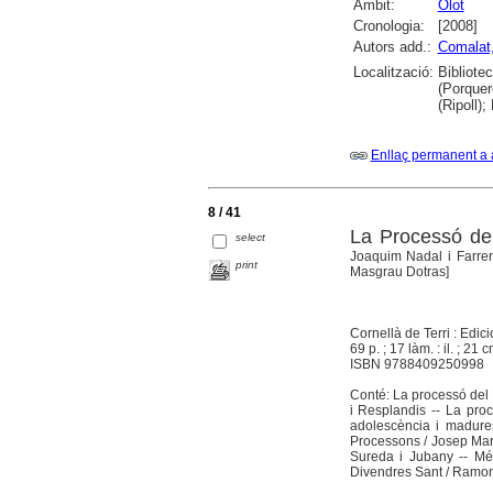
Àmbit:
Olot
Cronologia:
[2008]
Autors add.:
Comalat,
Localització:
Bibliote
(Porquer
(Ripoll)
Enllaç permanent a 
8 / 41
La Processó del
select
Joaquim Nadal i Farreras
print
Masgrau Dotras]
Cornellà de Terri : Edi
69 p. ; 17 làm. : il. ; 21 
ISBN 9788409250998
Conté: La processó del
i Resplandis -- La proc
adolescència i madures
Processons / Josep Mari
Sureda i Jubany -- Més
Divendres Sant / Ramon 