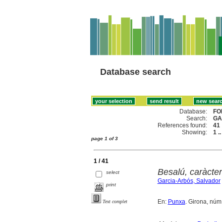
Database search
Database:
FO
Search:
GA
References found:
41
Showing:
1 .
page 1 of 3
1 / 41
Besalú, caràcter 
select
Garcia-Arbós, Salvador
print
En:
Punxa
. Girona, núm. 
Text complet