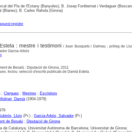
cal del Pla de l'Estany (Banyoles); B. Josep Fontbernat i Verdaguer (Bescan
 (Blanes); B. Carles Rahola (Girona)
aquest registre
tela : mestre i testimoni
/ Joan Busquets i Dalmau ; pròleg de Lluí
vador Garcia-Arbós
n
ament de Besalú : Diputació de Girona, 2011
ues. Inclou: selecció d'escrits publicats de Damià Estela.
a
;
Clergues
;
Mestres
;
Escriptors
 Molinet, Damià
(1904-1979)
979
Subirós, Lluís
(Pr.) ;
Garcia-Arbós, Salvador
(Pr.)
ent de Besalú
;
Diputació de Girona
ca de Catalunya; Universitat Autònoma de Barcelona; Universitat de Girona;