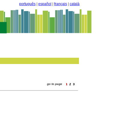
português
|
español
|
français
|
català
go to page