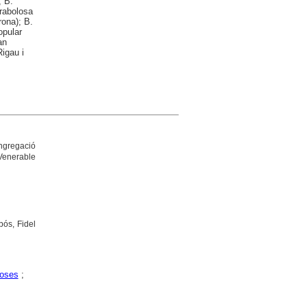
; B.
rabolosa
rona); B.
opular
an
igau i
ngregació
 Venerable
bós, Fidel
ioses
;