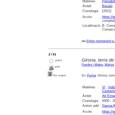
Matèries:
Periodis
Àmbit:
Besalú
Cronologia:
[2021]
Accés:
https://
complet]
Localització:
B. Comar
Comarcal
Enllaç permanent a 
2 / 41
Girona, terra de
select
Fuertes i Mateu, Màrius
print
En:
Punxa
. Girona, núm. 
Text complet
Matèries:
Vi
;
Indú
Costums 
Àmbit:
Alt Emp
Cronologia:
0000 - 2
Autors add.:
Garcia-A
Accés:
https://