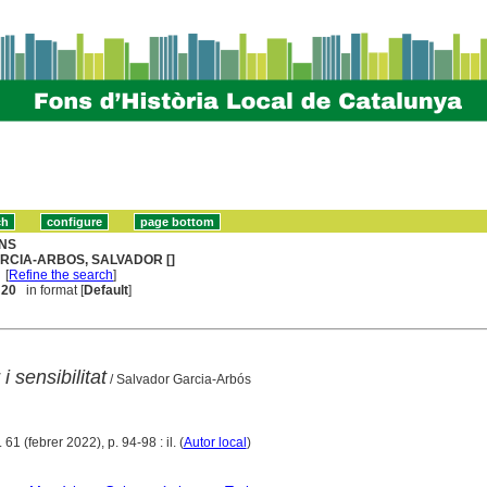
NS
RCIA-ARBOS, SALVADOR []
[
Refine the search
]
. 20
in format [
Default
]
i sensibilitat
/ Salvador Garcia-Arbós
61 (febrer 2022), p. 94-98 : il. (
Autor local
)