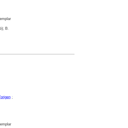
emplar
ó); B.
origen
;
emplar