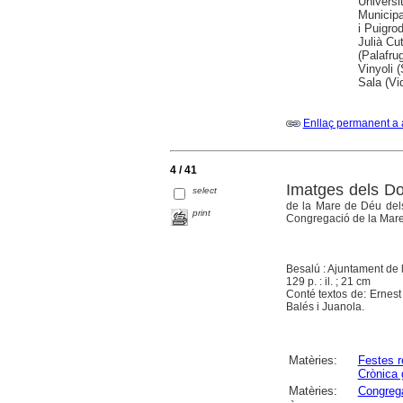
Universi
Municipa
i Puigrod
Julià Cu
(Palafru
Vinyoli 
Sala (Vi
Enllaç permanent a 
4 / 41
Imatges dels Do
select
de la Mare de Déu dels
print
Congregació de la Mare 
Besalú : Ajuntament de 
129 p. : il. ; 21 cm
Conté textos de: Ernest
Balés i Juanola.
Matèries:
Festes r
Crònica 
Matèries:
Congrega