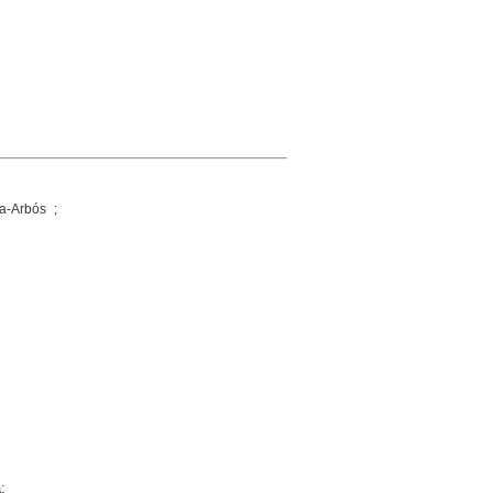
a-Arbós ;
;