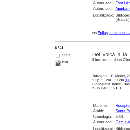
Autors add.:
Font i A
Autors add.:
Ajuntam
Localització:
Bibliote
(Besalú)
Enllaç permanent a 
6 / 41
Del volcà a la 
select
il·lustracions: Joan Olle
print
Tarragona : El Mèdol, 2
92 p. : il. col. ; 27 cm (
El
Bibliografia. Index. Glos
ISBN 8495559161
Matèries:
Receptes
Àmbit:
Santa P
Cronologia:
2001
Autors add.:
Garcia-A
Localització:
Bibliote