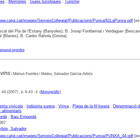
tes
;
Memòries
;
Guies turístiques
;
Turisme
www.catgi.cat/images/ServeisCollegiat/Publicacions/Punxa/61LaPunxa.pdf
[ex
cal del Pla de l'Estany (Banyoles); B. Josep Fontbernat i Verdaguer (Bescan
 (Blanes); B. Carles Rahola (Girona)
aquest registre
 vins
/ Màrius Fuertes i Mateu, Salvador Garcia-Arbós
44 (2007) , p. 6-43 : il. (
Monogràfic
)
stria vinícola
;
Indústria surera
;
Vinya
;
Plaga de la fil·loxera
;
Denominació d'
alimentaris
ordà
;
Baix Empordà
007
rbós, Salvador
www.catgi.cat/images/ServeisCollegiat/Publicacions/Punxa/PUNXA_44.pdf
[ex