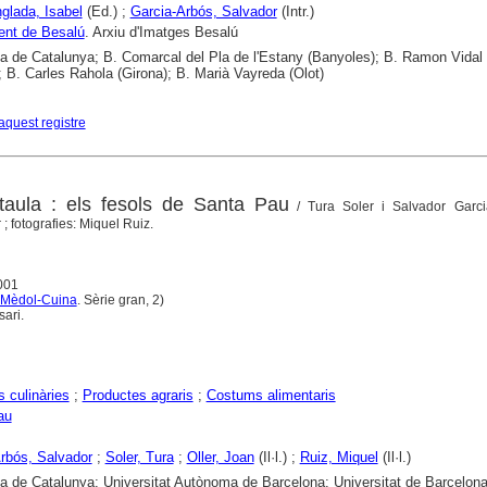
nglada, Isabel
(Ed.) ;
Garcia-Arbós, Salvador
(Intr.)
ent de Besalú
. Arxiu d'Imatges Besalú
ca de Catalunya; B. Comarcal del Pla de l'Estany (Banyoles); B. Ramon Vidal
; B. Carles Rahola (Girona); B. Marià Vayreda (Olot)
aquest registre
taula : els fesols de Santa Pau
/ Tura Soler i Salvador Garci
r ; fotografies: Miquel Ruiz.
001
 Mèdol-Cuina
. Sèrie gran, 2)
sari.
 culinàries
;
Productes agraris
;
Costums alimentaris
au
rbós, Salvador
;
Soler, Tura
;
Oller, Joan
(Il·l.) ;
Ruiz, Miquel
(Il·l.)
ca de Catalunya; Universitat Autònoma de Barcelona; Universitat de Barcelona