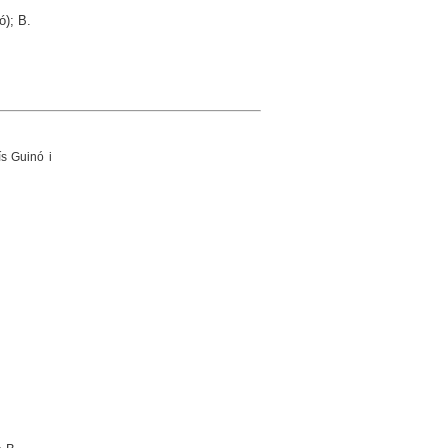
ó); B.
s Guinó i