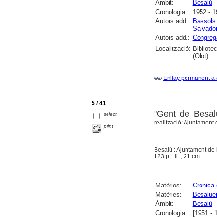
Àmbit:
Besalú
Cronologia:
1952 - 1
Autors add.:
Bassols 
Salvado
Autors add.:
Congrega
Localització:
Bibliote
(Olot)
Enllaç permanent a 
5 / 41
"Gent de Besal
select
realització: Ajuntament 
print
Besalú : Ajuntament de 
123 p. : il. ; 21 cm
Matèries:
Crònica 
Matèries:
Besalue
Àmbit:
Besalú
Cronologia:
[1951 - 