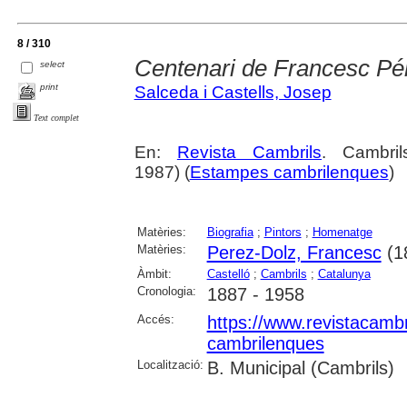
8 / 310
Centenari de Francesc Pé
select
print
Salceda i Castells, Josep
Text complet
En:
Revista Cambrils
. Cambri
1987) (
Estampes cambrilenques
)
Matèries:
Biografia
;
Pintors
;
Homenatge
Matèries:
Perez-Dolz, Francesc
(1
Àmbit:
Castelló
;
Cambrils
;
Catalunya
Cronologia:
1887 - 1958
Accés:
https://www.revistacambr
cambrilenques
Localització:
B. Municipal (Cambrils)