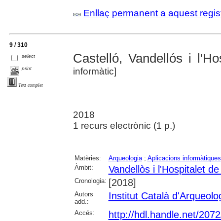
Enllaç permanent a aquest regis
9 / 310
Castelló, Vandellós i l'Hos
select
print
informàtic]
Text complet
2018
1 recurs electrònic (1 p.)
Matèries:
Arqueologia
;
Aplicacions informàtiques
Àmbit:
Vandellòs i l'Hospitalet de 
Cronologia:
[2018]
Autors
Institut Català d'Arqueolo
add.:
Accés:
http://hdl.handle.net/207