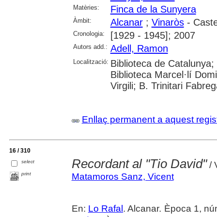
Matèries:
Finca de la Sunyera
Àmbit:
Alcanar
;
Vinaròs
- Caste
Cronologia:
[1929 - 1945]; 2007
Autors add.:
Adell, Ramon
Localització:
Biblioteca de Catalunya;
Biblioteca Marcel·lí Domi
Virgili; B. Trinitari Fabre
Enllaç permanent a aquest regis
16 / 310
Recordant al "Tio David"
select
/ 
print
Matamoros Sanz, Vicent
En:
Lo Rafal
. Alcanar. Època 1, núm.