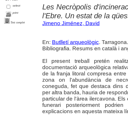
Les Necròpolis d'incineraci
select
print
l'Ebre. Un estat de la qües
Jimeno Jiménez, David
Text complet
En:
Butlletí arqueològic
. Tarragona.
Bibliografia. Resums en català i an
El present treball pretén reali
documentació arqueològica relativa
de la franja litoral compresa entre 
zona on l'abundància de necròp
coneguda, fet que destaca dins d
per altra banda, hauria de respondre 
particular de l'àrea ilercavona. E
funerari posteriorment podri
explicacions en aquesta mateixa lí