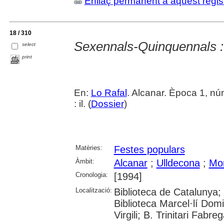
Enllaç permanent a aquest regis
18 / 310
Sexennals-Quinquennals : 
select
print
En:
Lo Rafal
. Alcanar. Època 1, nú
: il. (
Dossier
)
Matèries:
Festes populars
Àmbit:
Alcanar
;
Ulldecona
;
Mor
Cronologia:
[1994]
Localització:
Biblioteca de Catalunya;
Biblioteca Marcel·lí Domi
Virgili; B. Trinitari Fabre