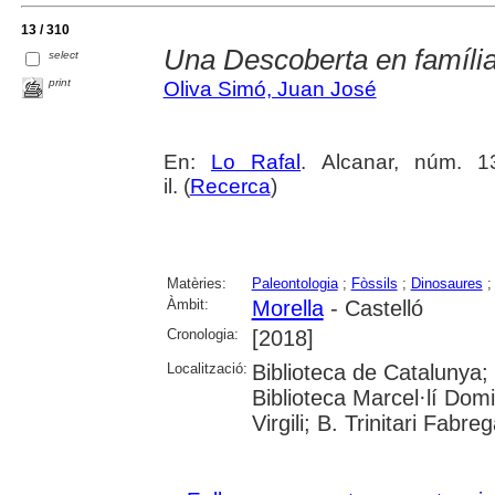
13 / 310
Una Descoberta en famíli
select
print
Oliva Simó, Juan José
En:
Lo Rafal
. Alcanar, núm. 13
il. (
Recerca
)
Matèries:
Paleontologia
;
Fòssils
;
Dinosaures
Àmbit:
Morella
- Castelló
Cronologia:
[2018]
Localització:
Biblioteca de Catalunya;
Biblioteca Marcel·lí Domi
Virgili; B. Trinitari Fabre