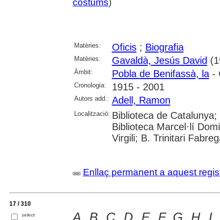
costums
)
Matèries:
Oficis
;
Biografia
Matèries:
Gavaldà, Jesús David
(1
Àmbit:
Pobla de Benifassà, la
- 
Cronologia:
1915 - 2001
Autors add.:
Adell, Ramon
Localització:
Biblioteca de Catalunya;
Biblioteca Marcel·lí Domi
Virgili; B. Trinitari Fabre
Enllaç permanent a aquest regis
17 / 310
A, B, C, D, E, F, G, H, I
select