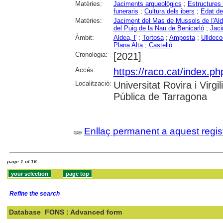
Matèries:
Jaciments arqueològics
;
Estructures 
funeraris
;
Cultura dels ibers
;
Edat del
Matèries:
Jaciment del Mas de Mussols de l'Al
del Puig de la Nau de Benicarló
;
Jaci
Àmbit:
Aldea, l'
;
Tortosa
;
Amposta
;
Ulldeco
Plana Alta
;
Castelló
Cronologia:
[2021]
Accés:
https://raco.cat/index.ph
Localització:
Universitat Rovira i Virg
Pública de Tarragona
Enllaç permanent a aquest regis
page 1 of 16
Refine the search
Database
FONS : Advanced form