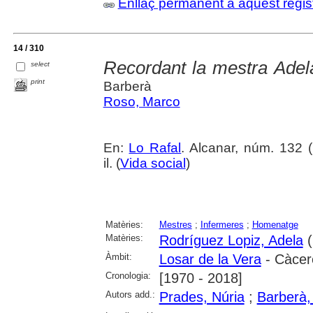
Enllaç permanent a aquest regis
14 / 310
Recordant la mestra Adel
select
print
Barberà
Roso, Marco
En:
Lo Rafal
. Alcanar, núm. 132 (
il. (
Vida social
)
Matèries:
Mestres
;
Infermeres
;
Homenatge
Matèries:
Rodríguez Lopiz, Adela
(
Àmbit:
Losar de la Vera
- Càcer
Cronologia:
[1970 - 2018]
Autors add.:
Prades, Núria
;
Barberà,