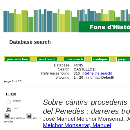
Database search
Database:
FONS
Search:
CASTELLO []
References found:
310
[
Refine the search
]
Showing:
1 .. 20
in format [
Default
]
page 1 of 16
1 / 310
Sobre càntirs procedents 
select
print
del Penedès : darreres tro
José Manuel Melchor Monserrat, 
Text complet
Text
complet
Melchor Monserrat, Manuel