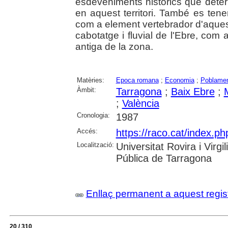
esdeveniments històrics que deter
en aquest territori. També es te
com a element vertebrador d'aques
cabotatge i fluvial de l'Ebre, com
antiga de la zona.
Matèries:
Epoca romana
;
Economia
;
Poblame
Àmbit:
Tarragona
;
Baix Ebre
;
;
València
Cronologia:
1987
Accés:
https://raco.cat/index.ph
Localització:
Universitat Rovira i Virg
Pública de Tarragona
Enllaç permanent a aquest regis
20 / 310