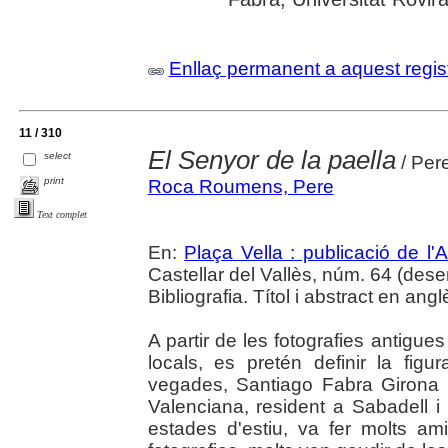
Enllaç permanent a aquest regis
11 / 310
El Senyor de la paella
select
/ Per
print
Roca Roumens, Pere
Text complet
En:
Plaça Vella : publicació de l'A
Castellar del Vallès, núm. 64 (dese
Bibliografia. Títol i abstract en angl
A partir de les fotografies antigue
locals, es pretén definir la fig
vegades, Santiago Fabra Girona 
Valenciana, resident a Sabadell i 
estades d'estiu, va fer molts a