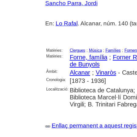
Sancho Parra, Jordi
En:
Lo Rafal
. Alcanar, núm. 140 (tar
Matèries:
Clergues
;
Música
;
Famílies
;
Forner
Matèries:
Forne, família
;
Forner R
de Bunyols
Àmbit:
Alcanar
;
Vinaròs
- Caste
Cronologia:
[1873 - 1936]
Localització:
Biblioteca de Catalunya;
Biblioteca Marcel·lí Domi
Virgili; B. Trinitari Fabre
Enllaç permanent a aquest regis