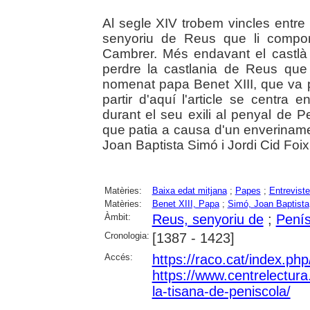
Al segle XIV trobem vincles ent
senyoriu de Reus que li comport
Cambrer. Més endavant el castlà 
perdre la castlania de Reus que 
nomenat papa Benet XIII, que va pa
partir d'aquí l'article se centra
durant el seu exili al penyal de P
que patia a causa d'un enverinamen
Joan Baptista Simó i Jordi Cid Foix
Matèries:
Baixa edat mitjana
;
Papes
;
Entrevist
Matèries:
Benet XIII, Papa
;
Simó, Joan Baptista
Àmbit:
Reus, senyoriu de
;
Penís
Cronologia:
[1387 - 1423]
Accés:
https://raco.cat/index.ph
https://www.centrelectura.
la-tisana-de-peniscola/