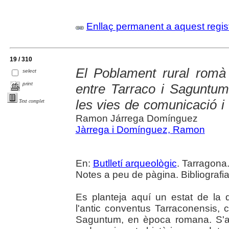
Enllaç permanent a aquest regis
19 / 310
El Poblament rural romà
select
print
entre Tarraco i Saguntum.
les vies de comunicació i
Text complet
Ramon Járrega Domínguez
Jàrrega i Domínguez, Ramon
En:
Butlletí arqueològic
. Tarragona.
Notes a peu de pàgina. Bibliografi
Es planteja aquí un estat de la 
l'antic conventus Tarraconensis, 
Saguntum, en època romana. S'ana