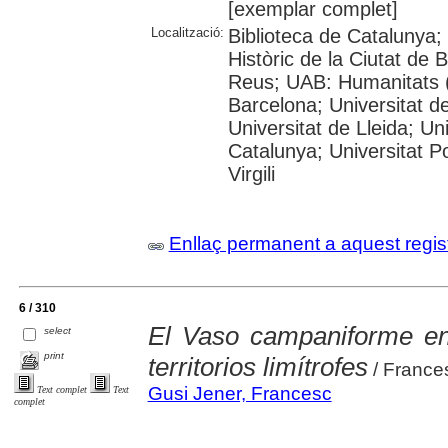
[exemplar complet]
Localització:
Biblioteca de Catalunya;
Històric de la Ciutat de
Reus; UAB: Humanitats (
Barcelona; Universitat de
Universitat de Lleida; Un
Catalunya; Universitat P
Virgili
Enllaç permanent a aquest regis
6 / 310
El Vaso campaniforme en 
select
print
territorios limítrofes
/ France
Gusi Jener, Francesc
Text complet
Text
complet