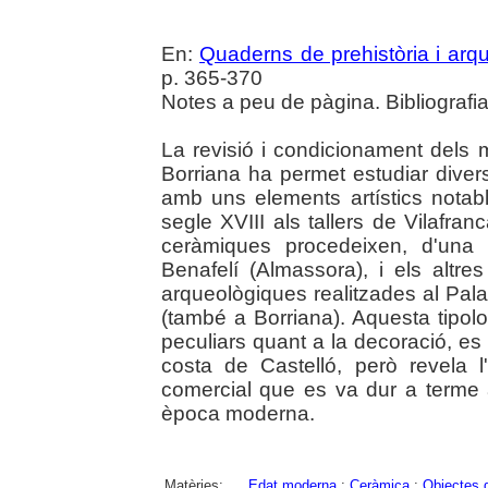
En:
Quaderns de prehistòria i arq
p. 365-370
Notes a peu de pàgina. Bibliografia
La revisió i condicionament del
Borriana ha permet estudiar diver
amb uns elements artístics notabl
segle XVIII als tallers de Vilafr
ceràmiques procedeixen, d'una 
Benafelí (Almassora), i els altr
arqueològiques realitzades al Pala
(també a Borriana). Aquesta tipol
peculiars quant a la decoració, 
costa de Castelló, però revela l'
comercial que es va dur a terme 
època moderna.
Matèries:
Edat moderna
;
Ceràmica
;
Objectes 