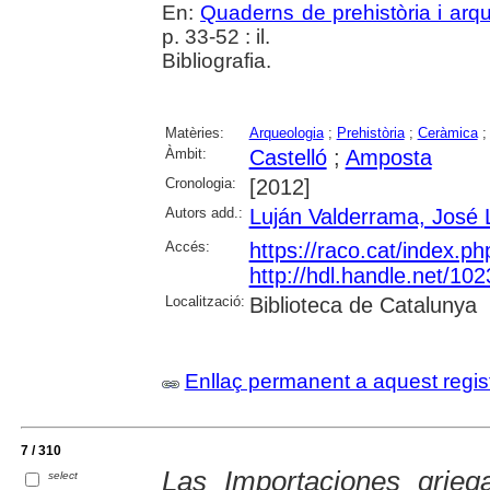
En:
Quaderns de prehistòria i arq
p. 33-52 : il.
Bibliografia.
Matèries:
Arqueologia
;
Prehistòria
;
Ceràmica
Àmbit:
Castelló
;
Amposta
Cronologia:
[2012]
Autors add.:
Luján Valderrama, José 
Accés:
https://raco.cat/index.p
http://hdl.handle.net/10
Localització:
Biblioteca de Catalunya
Enllaç permanent a aquest regis
7 / 310
Las Importaciones grieg
select