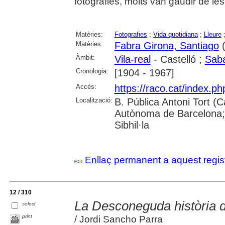
fotografies, molts van gaudir de les
Matèries:
Fotografies
;
Vida quotidiana
;
Lleure
Matèries:
Fabra Girona, Santiago
(
Àmbit:
Vila-real
- Castelló ;
Saba
Cronologia:
[1904 - 1967]
Accés:
https://raco.cat/index.ph
Localització:
B. Pública Antoni Tort (Ca
Autònoma de Barcelona;
Sibhil·la
Enllaç permanent a aquest regis
12 / 310
La Desconeguda història 
select
print
/ Jordi Sancho Parra