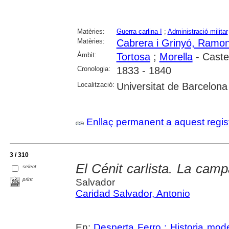
Matèries:
Guerra carlina I
;
Administració militar
Matèries:
Cabrera i Grinyó, Ramo
Àmbit:
Tortosa
;
Morella
- Caste
Cronologia:
1833 - 1840
Localització:
Universitat de Barcelona
Enllaç permanent a aquest regis
3 / 310
El Cénit carlista. La cam
select
print
Salvador
Caridad Salvador, Antonio
En:
Desperta Ferro : Historia mod