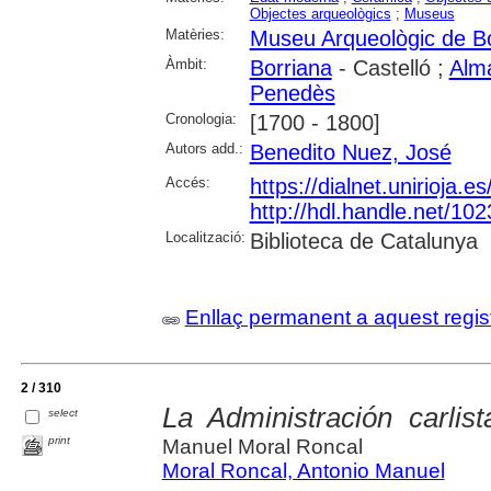
Objectes arqueològics
;
Museus
Matèries:
Museu Arqueològic de B
Àmbit:
Borriana
- Castelló ;
Alm
Penedès
Cronologia:
[1700 - 1800]
Autors add.:
Benedito Nuez, José
Accés:
https://dialnet.unirioja.
http://hdl.handle.net/10
Localització:
Biblioteca de Catalunya
Enllaç permanent a aquest regis
2 / 310
La Administración carlis
select
print
Manuel Moral Roncal
Moral Roncal, Antonio Manuel