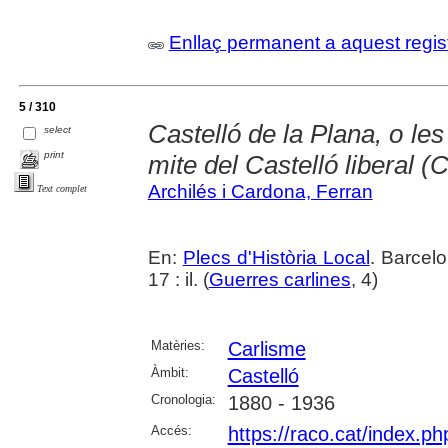
Enllaç permanent a aquest regis
5 / 310
Castelló de la Plana, o les
select
print
mite del Castelló liberal (
Archilés i Cardona, Ferran
Text complet
En:
Plecs d'Història Local
. Barcel
17 : il. (
Guerres carlines
, 4)
Matèries:
Carlisme
Àmbit:
Castelló
Cronologia:
1880 - 1936
Accés:
https://raco.cat/index.p