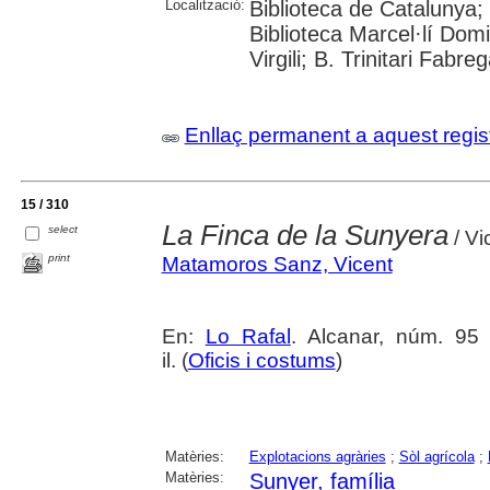
Localització:
Biblioteca de Catalunya;
Biblioteca Marcel·lí Domi
Virgili; B. Trinitari Fabre
Enllaç permanent a aquest regis
15 / 310
La Finca de la Sunyera
select
/ Vi
print
Matamoros Sanz, Vicent
En:
Lo Rafal
. Alcanar, núm. 95 
il. (
Oficis i costums
)
Matèries:
Explotacions agràries
;
Sòl agrícola
;
Matèries:
Sunyer, família