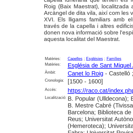
Roig (Baix Maestrat), localitzada 
Arcàngel de dita vila, així com les v
XVI. Els lligams familiars amb el
través de la capella i altres edifi
donen nova informació sobre l'espiri
aquesta localitat del Maestrat.
Matèries:
Capelles
;
Esglésies
;
Famílies
Matèries:
Església de Sant Miquel
Àmbit:
Canet lo Roig
- Castelló 
Cronologia:
[1500 - 1600]
Accés:
https://raco.cat/index.p
Localització:
B. Popular (Ulldecona); 
B. Mestre Cabré (Tivissa)
Barcelona; Biblioteca de
Reus; Universitat Autòn
(Hemeroteca); Universit
Fabra; Universitat Rovira 