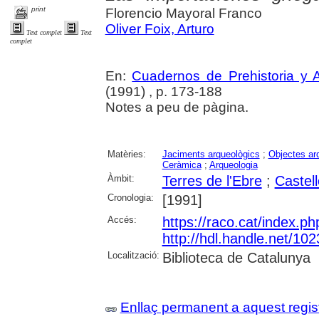
print
Florencio Mayoral Franco
Oliver Foix, Arturo
Text complet
Text
complet
En:
Cuadernos de Prehistoria y 
(1991) , p. 173-188
Notes a peu de pàgina.
Matèries:
Jaciments arqueològics
;
Objectes ar
Ceràmica
;
Arqueologia
Àmbit:
Terres de l'Ebre
;
Castell
Cronologia:
[1991]
Accés:
https://raco.cat/index.p
http://hdl.handle.net/10
Localització:
Biblioteca de Catalunya
Enllaç permanent a aquest regis