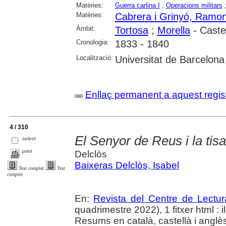
Matèries:
Guerra carlina I
;
Operacions militars
Matèries:
Cabrera i Grinyó, Ramo
Àmbit:
Tortosa
;
Morella
- Caste
Cronologia:
1833 - 1840
Localització:
Universitat de Barcelona
Enllaç permanent a aquest regis
4 / 310
El Senyor de Reus i la tis
select
print
Delclòs
Baixeras Delclòs, Isabel
Text complet
Text
complet
En:
Revista del Centre de Lectu
quadrimestre 2022), 1 fitxer html : il.
Resums en català, castellà i anglè