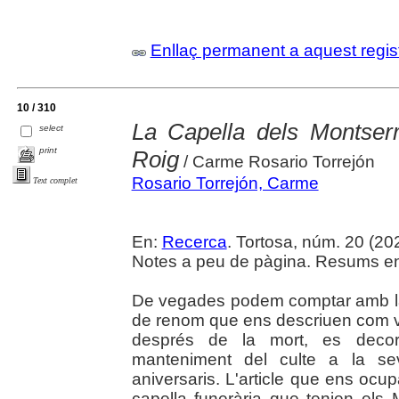
Enllaç permanent a aquest regis
10 / 310
La Capella dels Montserr
select
print
Roig
/ Carme Rosario Torrejón
Rosario Torrejón, Carme
Text complet
En:
Recerca
. Tortosa, núm. 20 (2024
Notes a peu de pàgina. Resums en c
De vegades podem comptar amb la 
de renom que ens descriuen com v
després de la mort, es decora
manteniment del culte a la s
aniversaris. L'article que ens ocup
capella funerària que tenien els 