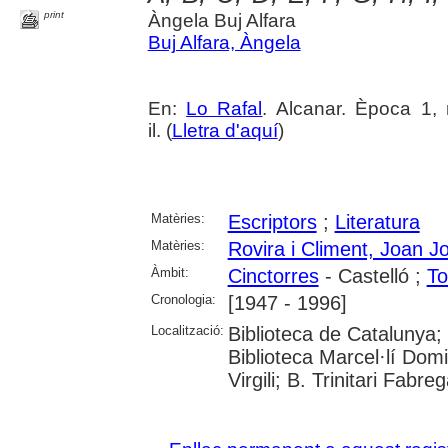
print
Àngela Buj Alfara
Buj Alfara, Àngela
En:
Lo Rafal
. Alcanar. Època 1, 
il. (
Lletra d'aquí
)
Matèries:
Escriptors
;
Literatura
Matèries:
Rovira i Climent, Joan J
Àmbit:
Cinctorres
- Castelló ;
To
Cronologia:
[1947 - 1996]
Localització:
Biblioteca de Catalunya;
Biblioteca Marcel·lí Domi
Virgili; B. Trinitari Fabre