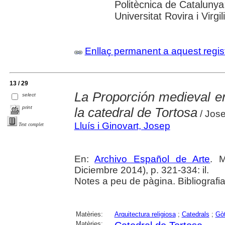
Politècnica de Catalunya
Universitat Rovira i Virgili
Enllaç permanent a aquest regis
13 / 29
La Proporción medieval en
select
print
la catedral de Tortosa
/ Jose
Lluís i Ginovart, Josep
Text complet
En:
Archivo Español de Arte
. M
Diciembre 2014), p. 321-334: il.
Notes a peu de pàgina. Bibliografi
Matèries:
Arquitectura religiosa
;
Catedrals
;
Gòt
Matèries: