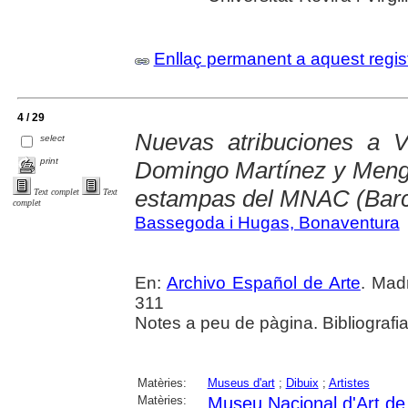
Enllaç permanent a aquest regis
4 / 29
Nuevas atribuciones a V
select
print
Domingo Martínez y Mengs
estampas del MNAC (Barc
Text complet
Text
complet
Bassegoda i Hugas, Bonaventura
En:
Archivo Español de Arte
. Madr
311
Notes a peu de pàgina. Bibliografi
Matèries:
Museus d'art
;
Dibuix
;
Artistes
Matèries:
Museu Nacional d'Art d