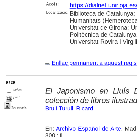
Accés:
https://dialnet.unirioja.
Localització:
Biblioteca de Catalunya
Humanitats (Hemeroteca)
Universitat de Girona; Un
Politècnica de Catalunya
Universitat Rovira i Virgili
Enllaç permanent a aquest regis
9 / 29
El Japonismo en Lluís
select
print
colección de libros ilustr
Bru i Turull, Ricard
Text complet
En:
Archivo Español de Arte
. Madr
300 : il.