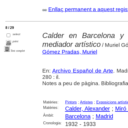
Enllaç permanent a aquest regis
8 / 29
Calder en Barcelona y
select
print
mediador artístico
/ Muriel G
Gómez Pradas, Muriel
Text complet
En:
Archivo Español de Arte
. Madr
280 : il.
Notes a peu de pàgina. Bibliografi
Matèries:
Pintors
;
Artistes
;
Exposicions artíst
Matèries:
Calder, Alexander
;
Miró 
Àmbit:
Barcelona
;
Madrid
Cronologia:
1932 - 1933