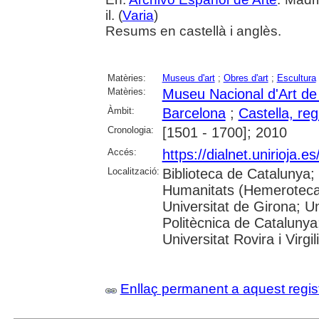
il. (
Varia
)
Resums en castellà i anglès.
Matèries:
Museus d'art
;
Obres d'art
;
Escultura
Matèries:
Museu Nacional d'Art d
Àmbit:
Barcelona
;
Castella, re
Cronologia:
[1501 - 1700]; 2010
Accés:
https://dialnet.unirioja.
Localització:
Biblioteca de Catalunya
Humanitats (Hemeroteca)
Universitat de Girona; Un
Politècnica de Catalunya
Universitat Rovira i Virgili
Enllaç permanent a aquest regis