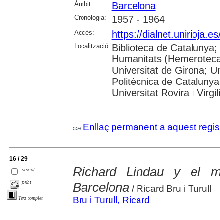
Àmbit:
Barcelona
Cronologia:
1957 - 1964
Accés:
https://dialnet.unirioja.
Localització:
Biblioteca de Catalunya
Humanitats (Hemeroteca)
Universitat de Girona; Un
Politècnica de Catalunya
Universitat Rovira i Virgili
Enllaç permanent a aquest regis
16 / 29
Richard Lindau y el 
select
print
Barcelona
/ Ricard Bru i Turull
Bru i Turull, Ricard
Text complet