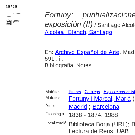
19 / 29
Fortuny: puntualizac
select
print
exposición (II)
/ Santiago Alco
Alcolea i Blanch, Santiago
En:
Archivo Español de Arte
. Madr
591 : il.
Bibliografia. Notes.
Matèries:
Pintors
;
Catàlegs
;
Exposicions artís
Matèries:
Fortuny i Marsal, Marià
(
Àmbit:
Madrid
;
Barcelona
Cronologia:
1838 - 1874; 1988
Localització:
Biblioteca Borja (URL); 
Lectura de Reus; UAB: H