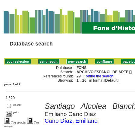
Database search
Database:
FONS
Search:
ARCHIVO ESPANOL DE ARTE []
References found:
29
[
Refine the search
]
Showing:
1 .. 20
in format [
Default
]
page 1 of 2
1 / 29
Santiago Alcolea Blanc
select
print
Emiliano Cano Díaz
Cano Díaz, Emiliano
Text complet
Text
complet