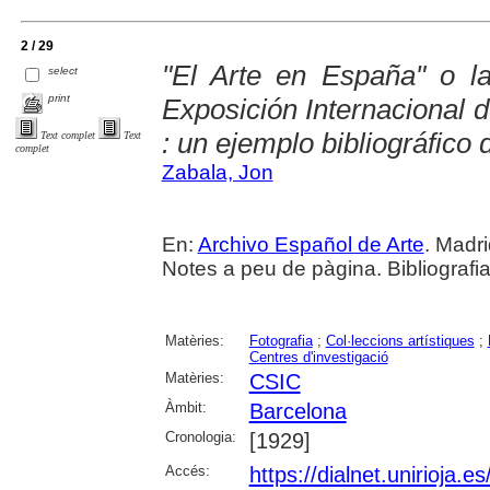
2 / 29
"El Arte en España" o la
select
print
Exposición Internacional 
: un ejemplo bibliográfico 
Text complet
Text
complet
Zabala, Jon
En:
Archivo Español de Arte
. Madri
Notes a peu de pàgina. Bibliografi
Matèries:
Fotografia
;
Col·leccions artístiques
;
Centres d'investigació
Matèries:
CSIC
Àmbit:
Barcelona
Cronologia:
[1929]
Accés:
https://dialnet.unirioja.