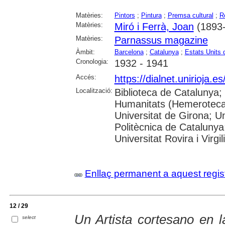
Matèries:
Pintors
;
Pintura
;
Premsa cultural
;
R
Matèries:
Miró i Ferrà, Joan
(1893
Matèries:
Parnassus magazine
Àmbit:
Barcelona
;
Catalunya
;
Estats Units 
Cronologia:
1932 - 1941
Accés:
https://dialnet.unirioja.
Localització:
Biblioteca de Catalunya
Humanitats (Hemeroteca)
Universitat de Girona; Un
Politècnica de Catalunya
Universitat Rovira i Virgili
Enllaç permanent a aquest regis
12 / 29
Un Artista cortesano en l
select