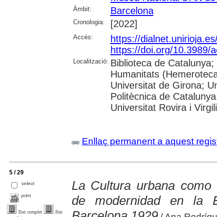
Àmbit:
Barcelona
Cronologia:
[2022]
Accés:
https://dialnet.unirioja.
https://doi.org/10.3989/
Localització:
Biblioteca de Catalunya
Humanitats (Hemeroteca)
Universitat de Girona; Un
Politècnica de Catalunya
Universitat Rovira i Virgili
Enllaç permanent a aquest regis
5 / 29
La Cultura urbana como e
select
print
de modernidad en la Ex
Barcelona 1929
Text complet
Text
/ Ana Rodrígu