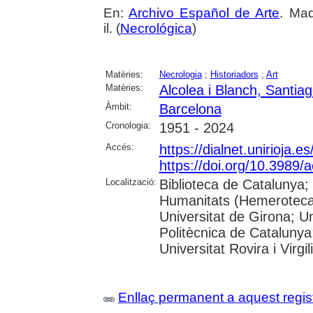
En:
Archivo Español de Arte
. Mad
il. (
Necrológica
)
Matèries:
Necrologia
;
Historiadors
;
Art
Matèries:
Alcolea i Blanch, Santia
Àmbit:
Barcelona
Cronologia:
1951 - 2024
Accés:
https://dialnet.unirioja.
https://doi.org/10.3989/
Localització:
Biblioteca de Catalunya
Humanitats (Hemeroteca)
Universitat de Girona; Un
Politècnica de Catalunya
Universitat Rovira i Virgili
Enllaç permanent a aquest regis