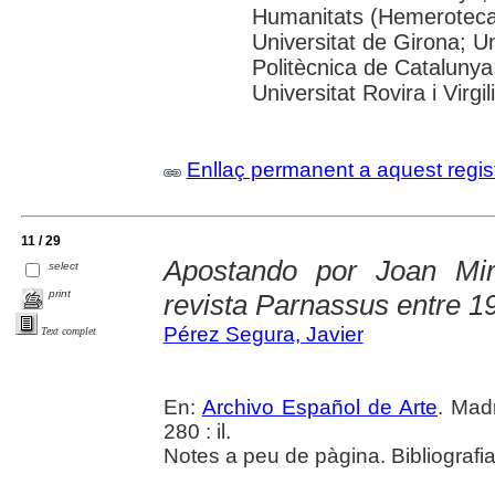
Humanitats (Hemeroteca)
Universitat de Girona; Un
Politècnica de Catalunya
Universitat Rovira i Virgili
Enllaç permanent a aquest regis
11 / 29
Apostando por Joan Mir
select
print
revista Parnassus entre 1
Pérez Segura, Javier
Text complet
En:
Archivo Español de Arte
. Madr
280 : il.
Notes a peu de pàgina. Bibliografi