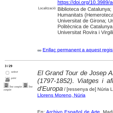
https://doi.org/10.3989/
Localització:
Biblioteca de Catalunya
Humanitats (Hemeroteca)
Universitat de Girona; Un
Politècnica de Catalunya
Universitat Rovira i Virgili
Enllaç permanent a aquest regis
3 / 29
El Grand Tour de Josep A
select
print
(1797-1852). Viatges i afi
d'Europa
Text complet
Text
/ [ressenya de] Núria 
complet
Llorens Moreno, Núria
En:
Archivo Español de Arte
. Madr