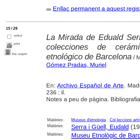
Enllaç permanent a aquest regis
15 / 29
La Mirada de Eduald Serra
select
print
colecciones de cerám
etnológico de Barcelona
Text complet
/ 
Gómez Pradas, Muriel
En:
Archivo Español de Arte
. Madr
236 : il.
Notes a peu de pàgina. Bibliografi
Matèries:
Museus d'etnologia
;
Col·leccions artí
Matèries:
Serra i Güell, Eudald
(19
Matèries:
Museu Etnològic de Bar