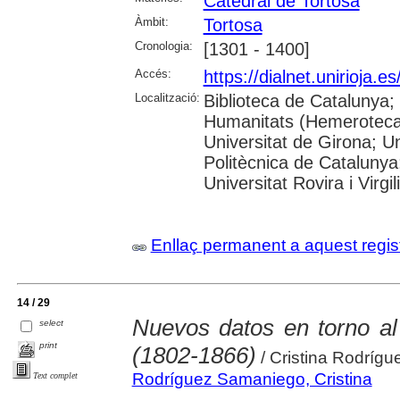
Catedral de Tortosa
Àmbit:
Tortosa
Cronologia:
[1301 - 1400]
Accés:
https://dialnet.unirioja.
Localització:
Biblioteca de Catalunya
Humanitats (Hemeroteca)
Universitat de Girona; Un
Politècnica de Catalunya
Universitat Rovira i Virgili
Enllaç permanent a aquest regis
14 / 29
Nuevos datos en torno al
select
print
(1802-1866)
/ Cristina Rodríg
Rodríguez Samaniego, Cristina
Text complet