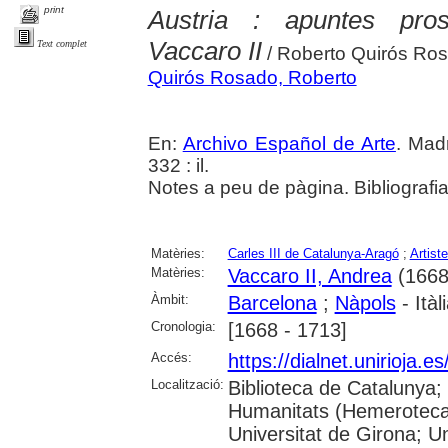
print
Austria : apuntes pro
Vaccaro II
Text complet
/ Roberto Quirós Ro
Quirós Rosado, Roberto
En:
Archivo Español de Arte
. Madr
332 : il.
Notes a peu de pàgina. Bibliografi
Matèries:
Carles III de Catalunya-Aragó
;
Artist
Matèries:
Vaccaro II, Andrea
(1668
Àmbit:
Barcelona
;
Nàpols
- Itàl
Cronologia:
[1668 - 1713]
Accés:
https://dialnet.unirioja.
Localització:
Biblioteca de Catalunya
Humanitats (Hemeroteca)
Universitat de Girona; Un