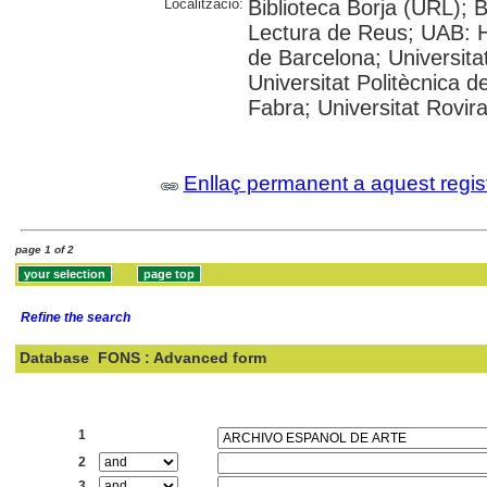
Localització:
Biblioteca Borja (URL); 
Lectura de Reus; UAB: H
de Barcelona; Universitat
Universitat Politècnica 
Fabra; Universitat Rovira
Enllaç permanent a aquest regis
page 1 of 2
Refine the search
Database
FONS : Advanced form
Search:
1
2
3