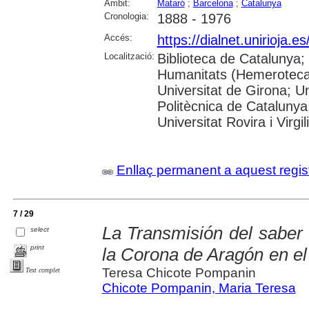
Àmbit:
Mataró
;
Barcelona
;
Catalunya
Cronologia:
1888 - 1976
Accés:
https://dialnet.unirioja.
Localització:
Biblioteca de Catalunya
Humanitats (Hemeroteca)
Universitat de Girona; Un
Politècnica de Catalunya
Universitat Rovira i Virgili
Enllaç permanent a aquest regis
7 / 29
La Transmisión del saber 
select
print
la Corona de Aragón en el
Teresa Chicote Pompanin
Text complet
Chicote Pompanin, Maria Teresa