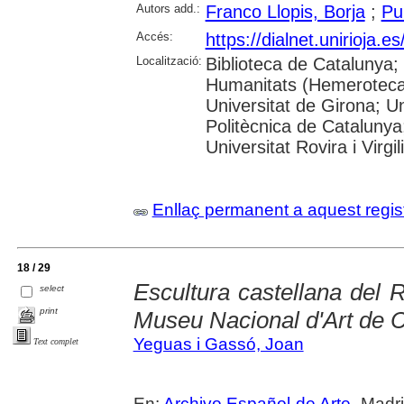
Autors add.:
Franco Llopis, Borja
;
Pui
Accés:
https://dialnet.unirioja.
Localització:
Biblioteca de Catalunya
Humanitats (Hemeroteca)
Universitat de Girona; Un
Politècnica de Catalunya
Universitat Rovira i Virgili
Enllaç permanent a aquest regis
18 / 29
Escultura castellana del 
select
print
Museu Nacional d'Art de 
Yeguas i Gassó, Joan
Text complet
En:
Archivo Español de Arte
. Madri