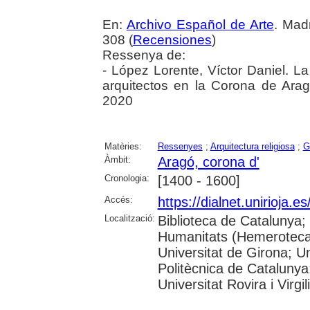
En:
Archivo Español de Arte
. Madr
308 (
Recensiones
)
Ressenya de:
- López Lorente, Víctor Daniel. L
arquitectos en la Corona de Arag
2020
Matèries:
Ressenyes
;
Arquitectura religiosa
;
G
Àmbit:
Aragó, corona d'
Cronologia:
[1400 - 1600]
Accés:
https://dialnet.unirioja.
Localització:
Biblioteca de Catalunya
Humanitats (Hemeroteca)
Universitat de Girona; Un
Politècnica de Catalunya
Universitat Rovira i Virgili