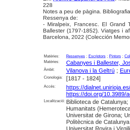
228
Notes a peu de pàgina. Bibliografi
Ressenya de:
- Miralpeix, Francesc. El Gran
Ballester (1797-1852). Viatges i af
Barcelona, 2022 (Colección Memori
Matèries:
Ressenyes
;
Escriptors
;
Pintors
;
Col
Matèries:
Cabanyes i Ballester, Jo
Àmbit:
Vilanova i la Geltrú
;
Eur
Cronologia:
[1817 - 1824]
Accés:
https://dialnet.unirioja.
https://doi.org/10.3989/
Localització:
Biblioteca de Catalunya
Humanitats (Hemeroteca)
Universitat de Girona; Un
Politècnica de Catalunya
Universitat Rovira i Virgili