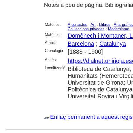
Notes a peu de pàgina. Bibliografi
Matèries:
Arquitectes
;
Art
;
Llibres
;
Arts gràfiq
Col·leccions privades
;
Modernisme
Matèries:
Domènech i Montaner, L
Àmbit:
Barcelona
;
Catalunya
Cronologia:
[1888 - 1900]
Accés:
https://dialnet.unirioja.
Localització:
Biblioteca de Catalunya
Humanitats (Hemeroteca)
Universitat de Girona; Un
Politècnica de Catalunya
Universitat Rovira i Virgili
Enllaç permanent a aquest regis