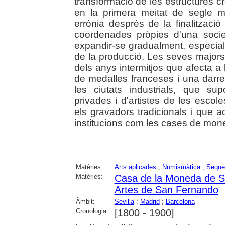
transformació de les estructures cr
en la primera meitat de segle m
errònia després de la finalitzaci
coordenades pròpies d'una socie
expandir-se gradualment, especia
de la producció. Les seves major
dels anys intermitjos que afecta a
de medalles franceses i una darre
les ciutats industrials, que s
privades i d'artistes de les esco
els gravadors tradicionals i que 
institucions com les cases de mon
Matèries:
Arts aplicades
;
Numismàtica
;
Seque
Matèries:
Casa de la Moneda de Se
Artes de San Fernando
Àmbit:
Sevilla
;
Madrid
;
Barcelona
Cronologia:
[1800 - 1900]