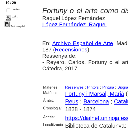
10 / 29
Fortuny o el arte como di
select
print
Raquel López Fernández
López Fernández, Raquel
Text complet
En:
Archivo Español de Arte
. Madr
187 (
Recensiones
)
Ressenya de:
- Reyero, Carlos. Fortuny o el ar
Cátedra, 2017
Matèries:
Ressenyes
;
Pintors
;
Pintura
;
Biogra
Matèries:
Fortuny i Marsal, Marià
(
Àmbit:
Reus
;
Barcelona
;
Cata
Cronologia:
1838 - 1874
Accés:
https://dialnet.unirioja.
Localització:
Biblioteca de Catalunya