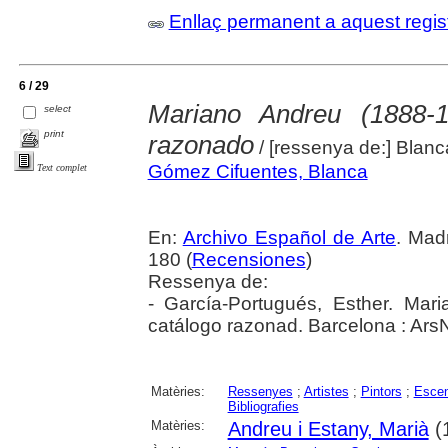
Enllaç permanent a aquest regis
6 / 29
Mariano Andreu (1888-1
select
print
razonado
/ [ressenya de:] Blan
Gómez Cifuentes, Blanca
Text complet
En:
Archivo Español de Arte
. Madr
180 (
Recensiones
)
Ressenya de:
- García-Portugués, Esther. Mar
catálogo razonad. Barcelona : Ars
Matèries:
Ressenyes
;
Artistes
;
Pintors
;
Escen
Bibliografies
Matèries:
Andreu i Estany, Marià
(