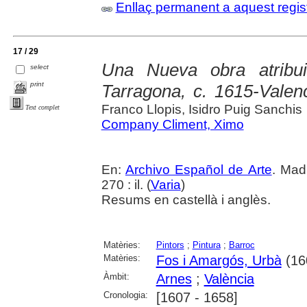
Enllaç permanent a aquest regis
17 / 29
Una Nueva obra atribu
select
print
Tarragona, c. 1615-Valen
Franco Llopis, Isidro Puig Sanchis
Text complet
Company Climent, Ximo
En:
Archivo Español de Arte
. Mad
270 : il. (
Varia
)
Resums en castellà i anglès.
Matèries:
Pintors
;
Pintura
;
Barroc
Matèries:
Fos i Amargós, Urbà
(16
Àmbit:
Arnes
;
València
Cronologia:
[1607 - 1658]