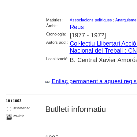
Matèries:
Associacions polítiques
;
Anarquisme
Àmbit:
Reus
Cronologia:
[1977 - 197?]
Autors add.:
Col·lectiu Llibertari Acci
Nacional del Treball : CN
Localització:
B. Central Xavier Amoró
Enllaç permanent a aquest regis
18 / 1003
Butlletí informatiu
seleccionar
imprimir