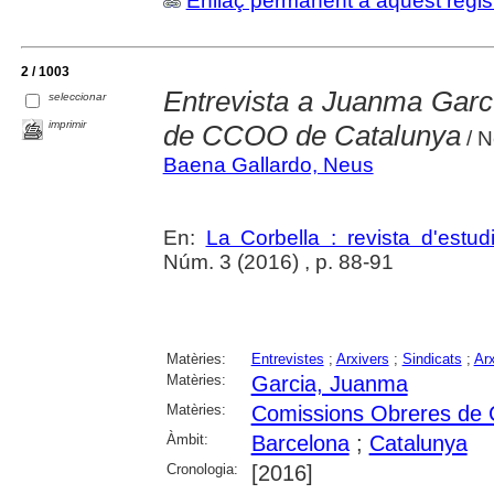
Enllaç permanent a aquest regis
2 / 1003
Entrevista a Juanma García
seleccionar
imprimir
de CCOO de Catalunya
/ 
Baena Gallardo, Neus
En:
La Corbella : revista d'estud
Núm. 3 (2016) , p. 88-91
Matèries:
Entrevistes
;
Arxivers
;
Sindicats
;
Arx
Matèries:
Garcia, Juanma
Matèries:
Comissions Obreres de
Àmbit:
Barcelona
;
Catalunya
Cronologia:
[2016]