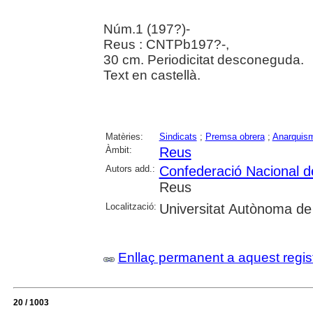
Núm.1 (197?)-
Reus : CNTPb197?-,
30 cm. Periodicitat desconeguda.
Text en castellà.
Matèries:
Sindicats
;
Premsa obrera
;
Anarquis
Àmbit:
Reus
Autors add.:
Confederació Nacional de
Reus
Localització:
Universitat Autònoma de
Enllaç permanent a aquest regis
20 / 1003