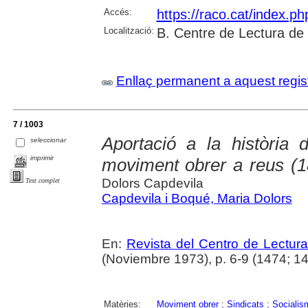
Accés:
https://raco.cat/index.p
Localització:
B. Centre de Lectura de
Enllaç permanent a aquest regis
7 / 1003
Aportació a la història d
seleccionar
imprimir
moviment obrer a reus (18
Dolors Capdevila
Text complet
Capdevila i Boqué, Maria Dolors
En:
Revista del Centro de Lectur
(Noviembre 1973), p. 6-9 (1474; 1
Matèries:
Moviment obrer
;
Sindicats
;
Socialis