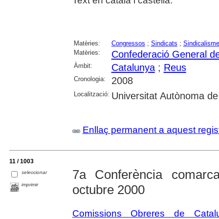
Text en català i castellà.
Matèries:
Congressos
;
Sindicats
;
Sindicalism
Matèries:
Confederació General de
Àmbit:
Catalunya
;
Reus
Cronologia:
2008
Localització:
Universitat Autònoma de
Enllaç permanent a aquest regis
11 / 1003
7a Conferència comar
seleccionar
imprimir
octubre 2000
Comissions Obreres de Cata