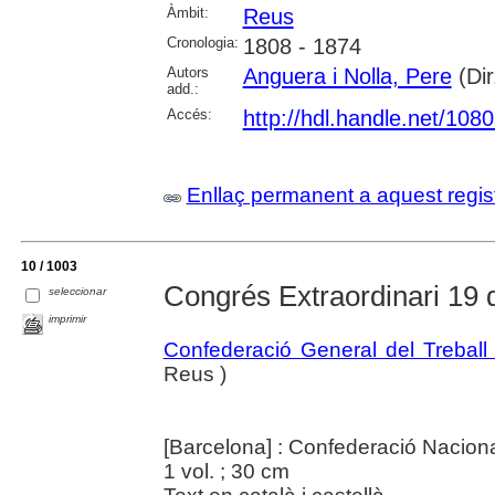
Àmbit:
Reus
Cronologia:
1808 - 1874
Autors
Anguera i Nolla, Pere
(Dir
add.:
Accés:
http://hdl.handle.net/108
Enllaç permanent a aquest regis
10 / 1003
Congrés Extraordinari 19
seleccionar
imprimir
Confederació General del Treball
Reus )
[Barcelona] : Confederació Naciona
1 vol. ; 30 cm