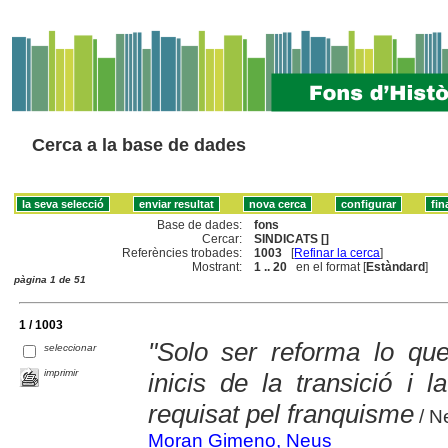
Cerca a la base de dades
Base de dades:
fons
Cercar:
SINDICATS []
Referències trobades:
1003
[
Refinar la cerca
]
Mostrant:
1 .. 20
en el format [
Estàndard
]
pàgina 1 de 51
1 / 1003
"Solo ser reforma lo qu
seleccionar
imprimir
inicis de la transició i l
requisat pel franquisme
/ N
Moran Gimeno, Neus