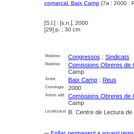
comarcal. Baix Camp
(7a : 2000 : 
[S.l.] : [s.n.], 2000
[29] p. ; 30 cm
Matèries:
Congressos
;
Sindicats
Matèries:
Comissions Obreres de
Camp
Àmbit:
Baix Camp
;
Reus
Cronologia:
2000
Autors add.:
Comissions Obreres de
Camp
Localització:
B. Centre de Lectura de
Enllaç permanent a aquest regis