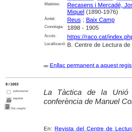
Matèries:
Recasens i Mercadé, Jo
Miquel
(1890-1976)
Àmbit:
Reus
;
Baix Camp
Cronologia:
1898 - 1905
Accés:
https://raco.cat/index.p
Localització:
B. Centre de Lectura de
Enllaç permanent a aquest regis
8 / 1003
La Tàctica de la Unió 
seleccionar
imprimir
conferència de Manuel Co
Text complet
En:
Revista del Centre de Lectu