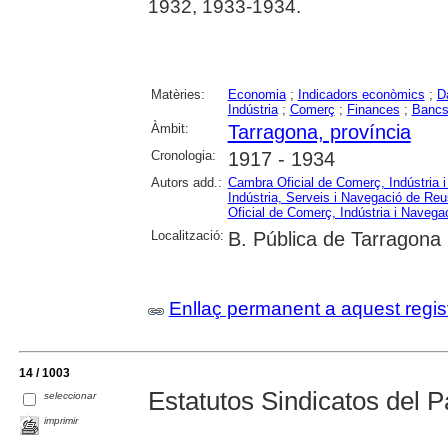
1932, 1933-1934.
Matèries:
Economia
;
Indicadors econòmics
;
D
Indústria
;
Comerç
;
Finances
;
Banc
Àmbit:
Tarragona, província
Cronologia:
1917 - 1934
Autors add.:
Cambra Oficial de Comerç, Indústria 
Indústria, Serveis i Navegació de Reu
Oficial de Comerç, Indústria i Navega
Localització:
B. Pública de Tarragona
Enllaç permanent a aquest regis
14 / 1003
Estatutos Sindicatos del P
seleccionar
imprimir