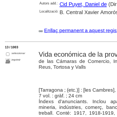
Autors add.:
Cid Puyet, Daniel de
(Dir
Localització:
B. Central Xavier Amoró
Enllaç permanent a aquest regis
13 / 1003
Vida económica de la prov
seleccionar
imprimir
de las Cámaras de Comercio, In
Reus, Tortosa y Valls
[Tarragona ; (etc.)] : [les Cambres]
7 vol. : gràf. ; 24 cm
Índexs d'anunciants. Inclou apa
mineria, indústries, comerç, banc
treball. Conté: 1917, 1918-1919