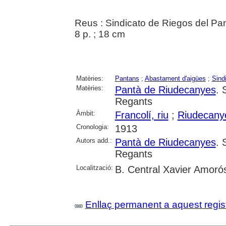
Reus : Sindicato de Riegos del P
8 p. ; 18 cm
Matèries:
Pantans
;
Abastament d'aigües
;
Sind
Matèries:
Pantà de Riudecanyes
. 
Regants
Àmbit:
Francolí, riu
;
Riudecany
Cronologia:
1913
Autors add.:
Pantà de Riudecanyes
. 
Regants
Localització:
B. Central Xavier Amoró
Enllaç permanent a aquest regis