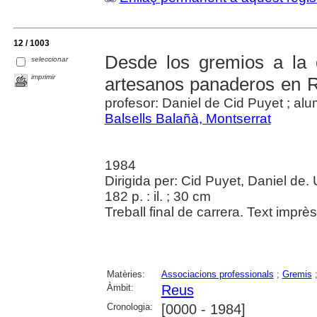
12 / 1003
Desde los gremios a la o
seleccionar
imprimir
artesanos panaderos en R
profesor: Daniel de Cid Puyet ; al
Balsells Balañà, Montserrat
1984
Dirigida per: Cid Puyet, Daniel de.
182 p. : il. ; 30 cm
Treball final de carrera. Text imprè
Matèries:
Associacions professionals
;
Gremis
Àmbit:
Reus
Cronologia:
[0000 - 1984]