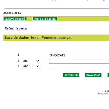
pàgina 1 de 51
Refinar la cerca
Base de dades
fons : Formulari avançat
Cercar:
1
2
3
Sea
Powered