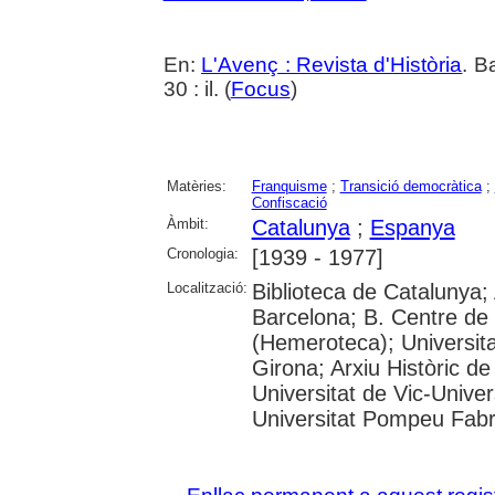
En:
L'Avenç : Revista d'Història
. B
30 : il. (
Focus
)
Matèries:
Franquisme
;
Transició democràtica
;
Confiscació
Àmbit:
Catalunya
;
Espanya
Cronologia:
[1939 - 1977]
Localització:
Biblioteca de Catalunya; 
Barcelona; B. Centre de
(Hemeroteca); Universita
Girona; Arxiu Històric de
Universitat de Vic-Univer
Universitat Pompeu Fabra;