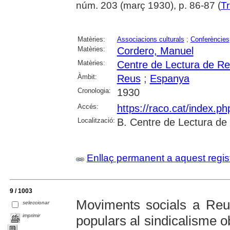
núm. 203 (març 1930), p. 86-87 (
Tr
Matèries:
Associacions culturals
;
Conferències
Matèries:
Cordero, Manuel
Matèries:
Centre de Lectura de R
Àmbit:
Reus
;
Espanya
Cronologia:
1930
Accés:
https://raco.cat/index.p
Localització:
B. Centre de Lectura de
Enllaç permanent a aquest regis
9 / 1003
Moviments socials a Reu
seleccionar
imprimir
populars al sindicalisme o