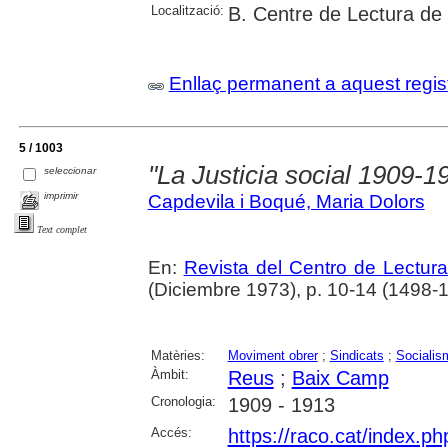
Localització:
B. Centre de Lectura de
Enllaç permanent a aquest regis
5 / 1003
"La Justicia social 1909-191
seleccionar
imprimir
Capdevila i Boqué, Maria Dolors
Text complet
En:
Revista del Centro de Lectur
(Diciembre 1973), p. 10-14 (1498-1
Matèries:
Moviment obrer
;
Sindicats
;
Socialis
Àmbit:
Reus
;
Baix Camp
Cronologia:
1909 - 1913
Accés:
https://raco.cat/index.p