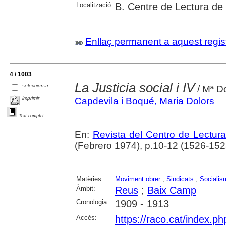
Localització:
B. Centre de Lectura de
Enllaç permanent a aquest regis
4 / 1003
La Justicia social i IV
seleccionar
/ Mª D
imprimir
Capdevila i Boqué, Maria Dolors
Text complet
En:
Revista del Centro de Lectur
(Febrero 1974), p.10-12 (1526-152
Matèries:
Moviment obrer
;
Sindicats
;
Socialis
Àmbit:
Reus
;
Baix Camp
Cronologia:
1909 - 1913
Accés:
https://raco.cat/index.p