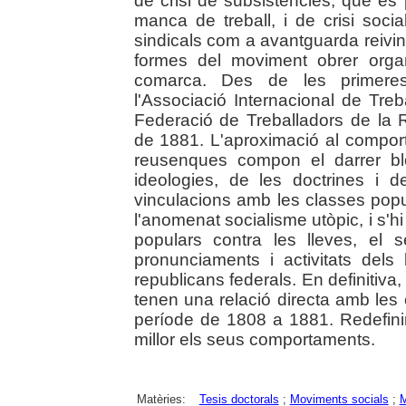
de crisi de subsistències, que es
manca de treball, i de crisi soci
sindicals com a avantguarda reivind
formes del moviment obrer organ
comarca. Des de les primeres
l'Associació Internacional de Treb
Federació de Treballadors de la
de 1881. L'aproximació al comport
reusenques compon el darrer blo
ideologies, de les doctrines i 
vinculacions amb les classes popula
l'anomenat socialisme utòpic, i s'h
populars contra les lleves, el s
pronunciaments i activitats dels 
republicans federals. En definitiva
tenen una relació directa amb les 
període de 1808 a 1881. Redefinir
millor els seus comportaments.
Matèries:
Tesis doctorals
;
Moviments socials
;
M