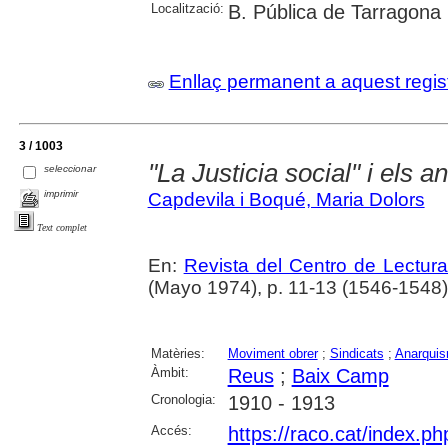
Localització:
B. Pública de Tarragona
Enllaç permanent a aquest regis
3 / 1003
"La Justicia social" i els a
seleccionar
imprimir
Capdevila i Boqué, Maria Dolors
Text complet
En:
Revista del Centro de Lectur
(Mayo 1974), p. 11-13 (1546-1548)
Matèries:
Moviment obrer
;
Sindicats
;
Anarqui
Àmbit:
Reus
;
Baix Camp
Cronologia:
1910 - 1913
Accés:
https://raco.cat/index.p