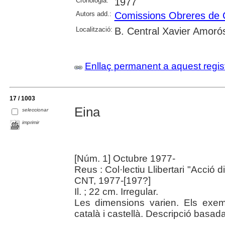
Cronologia:
1977
Autors add.:
Comissions Obreres de
Localització:
B. Central Xavier Amoró
Enllaç permanent a aquest regis
17 / 1003
Eina
seleccionar
imprimir
[Núm. 1] Octubre 1977-
Reus : Col·lectiu Llibertari "Acció 
CNT, 1977-[197?]
Il. ; 22 cm. Irregular.
Les dimensions varien. Els exe
català i castellà. Descripció basad