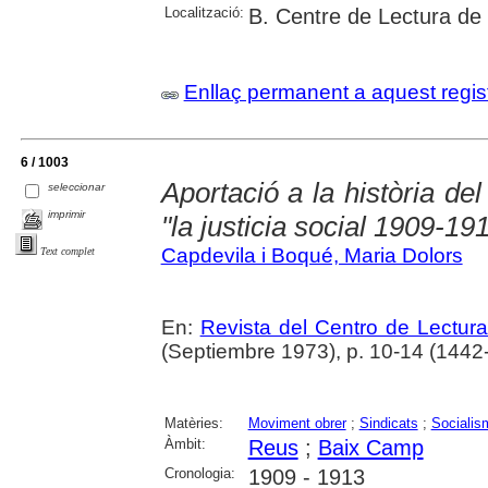
Localització:
B. Centre de Lectura de
Enllaç permanent a aquest regis
6 / 1003
Aportació a la història del
seleccionar
imprimir
"la justicia social 1909-19
Capdevila i Boqué, Maria Dolors
Text complet
En:
Revista del Centro de Lectur
(Septiembre 1973), p. 10-14 (1442
Matèries:
Moviment obrer
;
Sindicats
;
Socialis
Àmbit:
Reus
;
Baix Camp
Cronologia:
1909 - 1913