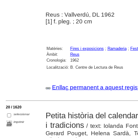
Reus : Vallverdú, DL 1962
[1] f. pleg. ; 20 cm
Matèries:
Fires i exposicions
;
Ramaderia
;
Fest
Àmbit:
Reus
Cronologia:
1962
Localització:
B. Centre de Lectura de Reus
Enllaç permanent a aquest regis
20 / 1620
Petita història del calendar
seleccionar
imprimir
i tradicions
/ text: Iolanda Fon
Gerard Pouget, Helena Sardà, Ton