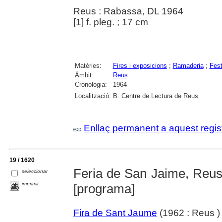
Reus : Rabassa, DL 1964
[1] f. pleg. ; 17 cm
Matèries:
Fires i exposicions
;
Ramaderia
;
Fest
Àmbit:
Reus
Cronologia:
1964
Localització:
B. Centre de Lectura de Reus
Enllaç permanent a aquest regis
19 / 1620
Feria de San Jaime, Reus :
seleccionar
imprimir
[programa]
Fira de Sant Jaume
(1962 : Reus )