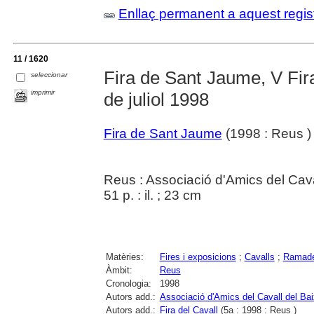
Enllaç permanent a aquest regis
11 / 1620
Fira de Sant Jaume, V Fira
seleccionar
imprimir
de juliol 1998
Fira de Sant Jaume
(1998 : Reus )
Reus : Associació d'Amics del Cav
51 p. : il. ; 23 cm
Matèries:
Fires i exposicions
;
Cavalls
;
Ramade
Àmbit:
Reus
Cronologia:
1998
Autors add.:
Associació d'Amics del Cavall del B
Autors add.:
Fira del Cavall
(5a : 1998 : Reus )