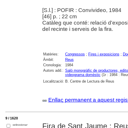
[S.l.] : POFIR : Convivideo, 1984
[46] p. ; 22 cm
Catàleg que conté: relació d'exposi
del recinte i serveis de la fira.
Matèries:
Congressos
;
Fires i exposicions
;
Do
Àmbit:
Reus
Cronologia:
1984
Autors add.:
Saló monogràfic de productores, editore
videograma domèstic
(1r : 1984 : Reu
Localització:
B. Centre de Lectura de Reus
Enllaç permanent a aquest regis
9 / 1620
Fira de Sant Jaume : Reus 
seleccionar