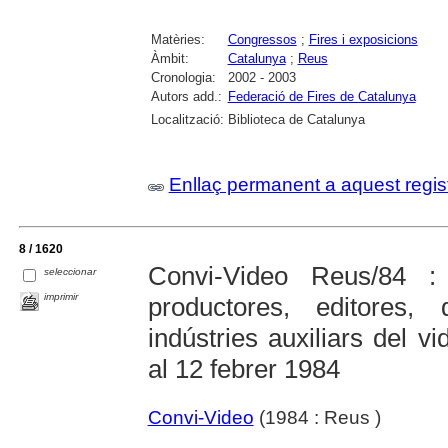
Matèries:
Congressos
;
Fires i exposicions
Àmbit:
Catalunya
;
Reus
Cronologia:
2002 - 2003
Autors add.:
Federació de Fires de Catalunya
Localització:
Biblioteca de Catalunya
Enllaç permanent a aquest regis
8 / 1620
Convi-Video Reus/84 :
seleccionar
imprimir
productores, editores, d
indústries auxiliars del 
al 12 febrer 1984
Convi-Video
(1984 : Reus )