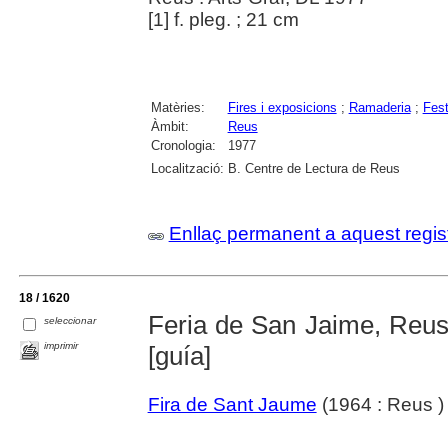
[1] f. pleg. ; 21 cm
Matèries:
Fires i exposicions
;
Ramaderia
;
Fest
Àmbit:
Reus
Cronologia:
1977
Localització:
B. Centre de Lectura de Reus
Enllaç permanent a aquest regis
18 / 1620
Feria de San Jaime, Reus :
seleccionar
imprimir
[guía]
Fira de Sant Jaume
(1964 : Reus )