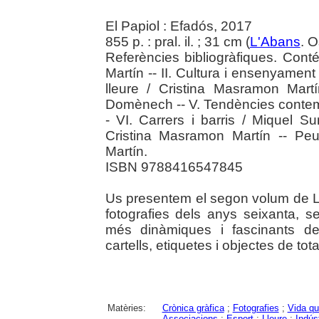
El Papiol : Efadós, 2017
855 p. : pral. il. ; 31 cm (
L'Abans
. 
Referències bibliogràfiques. Conté
Martín -- II. Cultura i ensenyament 
lleure / Cristina Masramon Martín
Domènech -- V. Tendències contem
- VI. Carrers i barris / Miquel Su
Cristina Masramon Martín -- Peu
Martín.
ISBN 9788416547845
Us presentem el segon volum de L
fotografies dels anys seixanta, s
més dinàmiques i fascinants de l
cartells, etiquetes i objectes de tot
Matèries:
Crònica gràfica
;
Fotografies
;
Vida qu
Associacions
;
Esport
;
Lleure
;
Indúst