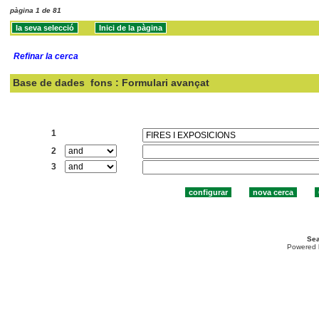
pàgina 1 de 81
Refinar la cerca
Base de dades
fons : Formulari avançat
Cercar:
1
2
3
Sea
Powered