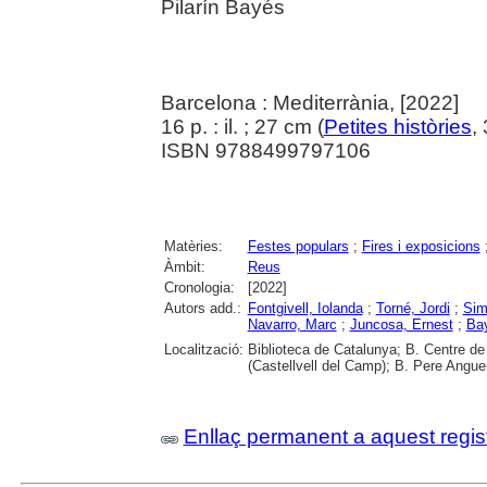
Pilarín Bayés
Barcelona : Mediterrània, [2022]
16 p. : il. ; 27 cm (
Petites històries
,
ISBN 9788499797106
Matèries:
Festes populars
;
Fires i exposicions
Àmbit:
Reus
Cronologia:
[2022]
Autors add.:
Fontgivell, Iolanda
;
Torné, Jordi
;
Sim
Navarro, Marc
;
Juncosa, Ernest
;
Bay
Localització:
Biblioteca de Catalunya; B. Centre d
(Castellvell del Camp); B. Pere Angue
Enllaç permanent a aquest regis