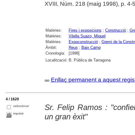
XVIII, Núm. 218 (maig 1998), p. 4-
Matèries:
Fires i exposicions
;
Construcció
;
Gr
Matèries:
Vilella Suazo, Miquel
Matèries:
Expoconstrucció
;
Gremi de la Constr
Àmbit:
Reus
;
Baix Camp
Cronologia:
[1998]
Localització:
B. Pública de Tarragona
Enllaç permanent a aquest regis
4 / 1620
Sr. Felip Ramos : "confi
seleccionar
imprimir
un gran èxit"