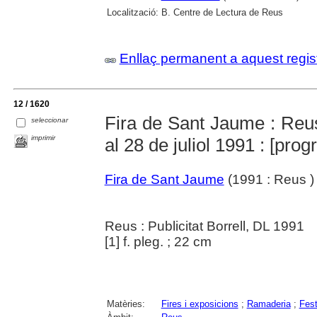
Localització:
B. Centre de Lectura de Reus
Enllaç permanent a aquest regis
12 / 1620
Fira de Sant Jaume : Reus
seleccionar
imprimir
al 28 de juliol 1991 : [pro
Fira de Sant Jaume
(1991 : Reus )
Reus : Publicitat Borrell, DL 1991
[1] f. pleg. ; 22 cm
Matèries:
Fires i exposicions
;
Ramaderia
;
Fest