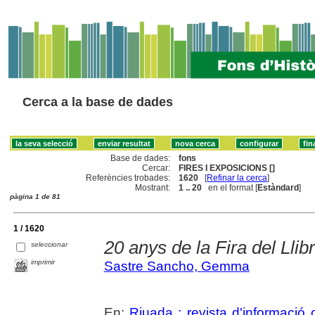
Cerca a la base de dades
Base de dades:
fons
Cercar:
FIRES I EXPOSICIONS []
Referències trobades:
1620
[
Refinar la cerca
]
Mostrant:
1 .. 20
en el format [
Estàndard
]
pàgina 1 de 81
1 / 1620
20 anys de la Fira del Lli
seleccionar
imprimir
Sastre Sancho, Gemma
En:
Riuada : revista d'informació c