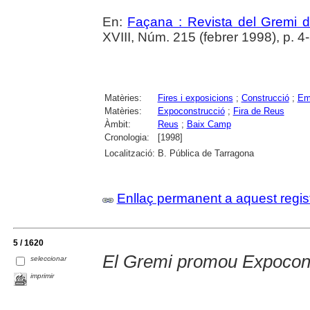
En:
Façana : Revista del Gremi 
XVIII, Núm. 215 (febrer 1998), p. 4
Matèries:
Fires i exposicions
;
Construcció
;
Em
Matèries:
Expoconstrucció
;
Fira de Reus
Àmbit:
Reus
;
Baix Camp
Cronologia:
[1998]
Localització:
B. Pública de Tarragona
Enllaç permanent a aquest regis
5 / 1620
El Gremi promou Expocon
seleccionar
imprimir