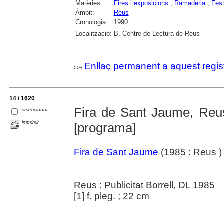
Matèries:
Fires i exposicions
;
Ramaderia
;
Fest
Àmbit:
Reus
Cronologia:
1990
Localització:
B. Centre de Lectura de Reus
Enllaç permanent a aquest regis
14 / 1620
Fira de Sant Jaume, Reus/
seleccionar
imprimir
[programa]
Fira de Sant Jaume
(1985 : Reus )
Reus : Publicitat Borrell, DL 1985
[1] f. pleg. ; 22 cm