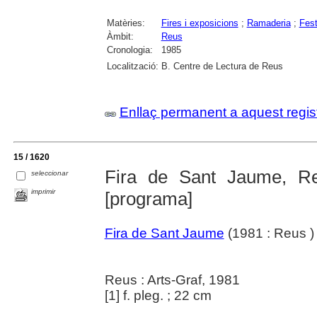
Matèries:
Fires i exposicions
;
Ramaderia
;
Fest
Àmbit:
Reus
Cronologia:
1985
Localització:
B. Centre de Lectura de Reus
Enllaç permanent a aquest regis
15 / 1620
Fira de Sant Jaume, Re
seleccionar
imprimir
[programa]
Fira de Sant Jaume
(1981 : Reus )
Reus : Arts-Graf, 1981
[1] f. pleg. ; 22 cm