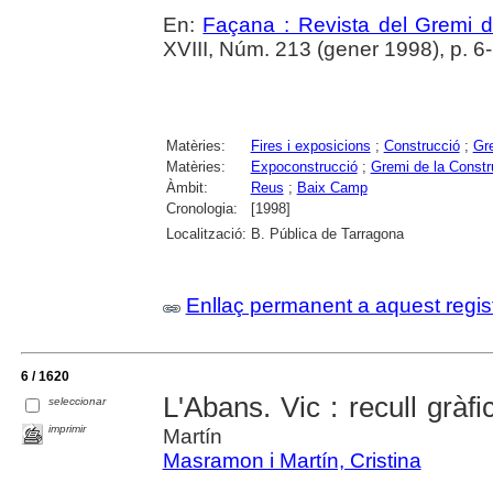
En:
Façana : Revista del Gremi 
XVIII, Núm. 213 (gener 1998), p. 6
Matèries:
Fires i exposicions
;
Construcció
;
Gr
Matèries:
Expoconstrucció
;
Gremi de la Constr
Àmbit:
Reus
;
Baix Camp
Cronologia:
[1998]
Localització:
B. Pública de Tarragona
Enllaç permanent a aquest regis
6 / 1620
L'Abans. Vic : recull gràf
seleccionar
imprimir
Martín
Masramon i Martín, Cristina