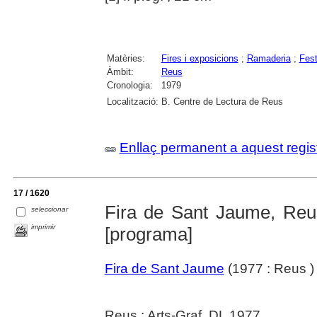
Matèries:
Fires i exposicions
;
Ramaderia
;
Fest
Àmbit:
Reus
Cronologia:
1979
Localització:
B. Centre de Lectura de Reus
Enllaç permanent a aquest regis
17 / 1620
Fira de Sant Jaume, Reus 
seleccionar
imprimir
[programa]
Fira de Sant Jaume
(1977 : Reus )
Reus : Arts-Graf, DL 1977