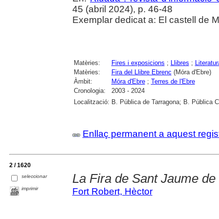
45 (abril 2024), p. 46-48
Exemplar dedicat a: El castell de M
Matèries:
Fires i exposicions
;
Llibres
;
Literatur
Matèries:
Fira del Llibre Ebrenc
(Móra d'Ebre)
Àmbit:
Móra d'Ebre
;
Terres de l'Ebre
Cronologia:
2003 - 2024
Localització:
B. Pública de Tarragona; B. Pública 
Enllaç permanent a aquest regis
2 / 1620
La Fira de Sant Jaume de 
seleccionar
imprimir
Fort Robert, Hèctor