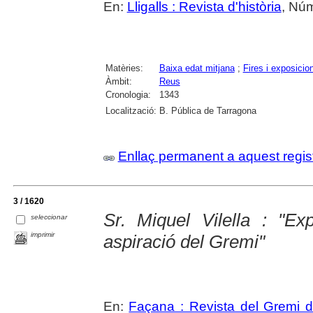
En:
Lligalls : Revista d'història
, Núm
Matèries:
Baixa edat mitjana
;
Fires i exposicio
Àmbit:
Reus
Cronologia:
1343
Localització:
B. Pública de Tarragona
Enllaç permanent a aquest regis
3 / 1620
Sr. Miquel Vilella : "Ex
seleccionar
imprimir
aspiració del Gremi"
En:
Façana : Revista del Gremi 