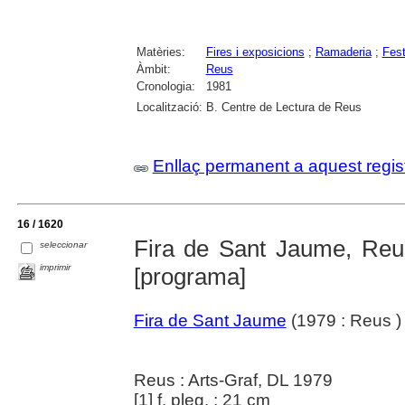
Matèries:
Fires i exposicions
;
Ramaderia
;
Fest
Àmbit:
Reus
Cronologia:
1981
Localització:
B. Centre de Lectura de Reus
Enllaç permanent a aquest regis
16 / 1620
Fira de Sant Jaume, Reus 
seleccionar
imprimir
[programa]
Fira de Sant Jaume
(1979 : Reus )
Reus : Arts-Graf, DL 1979
[1] f. pleg. ; 21 cm