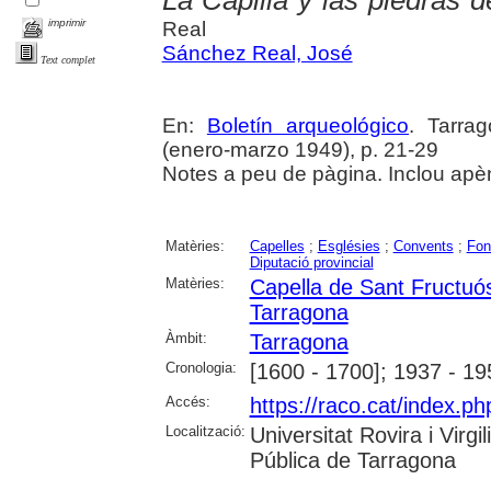
La Capilla y las piedras 
imprimir
Real
Sánchez Real, José
Text complet
En:
Boletín arqueológico
. Tarra
(enero-marzo 1949), p. 21-29
Notes a peu de pàgina. Inclou apè
Matèries:
Capelles
;
Esglésies
;
Convents
;
Fon
Diputació provincial
Matèries:
Capella de Sant Fructuó
Tarragona
Àmbit:
Tarragona
Cronologia:
[1600 - 1700]; 1937 - 19
Accés:
https://raco.cat/index.ph
Localització:
Universitat Rovira i Virg
Pública de Tarragona