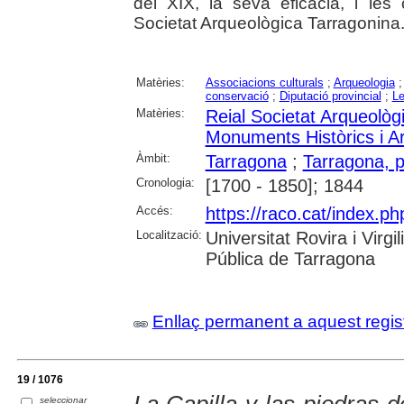
del XIX, la seva eficàcia, i les
Societat Arqueològica Tarragonina
Matèries:
Associacions culturals
;
Arqueologia
conservació
;
Diputació provincial
;
Le
Matèries:
Reial Societat Arqueolò
Monuments Històrics i Ar
Àmbit:
Tarragona
;
Tarragona, p
Cronologia:
[1700 - 1850]; 1844
Accés:
https://raco.cat/index.ph
Localització:
Universitat Rovira i Virg
Pública de Tarragona
Enllaç permanent a aquest regis
19 / 1076
seleccionar