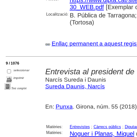
30_WEB.pdf
[Exemplar 
Localització:
B. Pública de Tarragona;
(Tortosa)
Enllaç permanent a aquest regis
9 / 1076
Entrevista al president de
seleccionar
imprimir
Narcís Sureda i Daunis
Sureda Daunis, Narcís
Text complet
En:
Punxa
. Girona, núm. 55 (2018) ,
Matèries:
Entrevistes
;
Càrrecs públics
;
Diputac
Matèries:
Noguer i Planas, Miquel
(