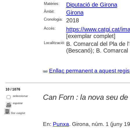
Matèries:
Diputació de Girona
Àmbit:
Girona
Cronologia:
2018
Accés:
https://www.catgi.cat/i
[exemplar complet]
Localització:
B. Comarcal del Pla de l
(Bescanó); B. Comarcal 
Enllaç permanent a aquest regis
10 / 1076
Can Forn : la nova seu de 
seleccionar
imprimir
Text complet
En:
Punxa
. Girona, núm. 1 (juny 198