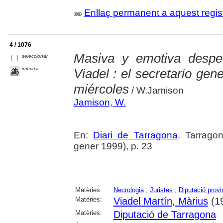
Enllaç permanent a aquest regis
4 / 1076
Masiva y emotiva despe
seleccionar
imprimir
Viadel : el secretario gene
miércoles
/ W.Jamison
Jamison, W.
En:
Diari de Tarragona
. Tarrag
gener 1999), p. 23
Matèries:
Necrologia
;
Juristes
;
Diputació provi
Matèries:
Viadel Martín, Màrius
(1
Matèries:
Diputació de Tarragona