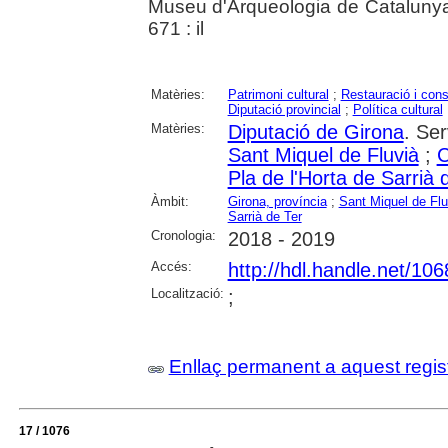
Museu d'Arqueologia de Catalunya 
671 : il
Matèries:
Patrimoni cultural
;
Restauració i con
Diputació provincial
;
Política cultural
Matèries:
Diputació de Girona
. Se
Sant Miquel de Fluvià
;
C
Pla de l'Horta de Sarrià 
Àmbit:
Girona, província
;
Sant Miquel de Flu
Sarrià de Ter
Cronologia:
2018 - 2019
Accés:
http://hdl.handle.net/10
Localització:
;
Enllaç permanent a aquest regis
17 / 1076