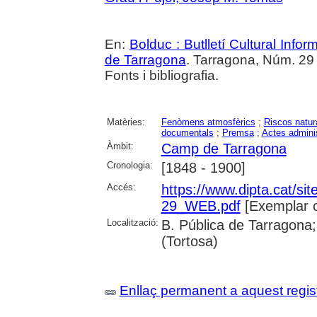
En:
Bolduc : Butlletí Cultural Infor
de Tarragona
. Tarragona, Núm. 29 (
Fonts i bibliografia.
Matèries:
Fenòmens atmosfèrics
;
Riscos natur
documentals
;
Premsa
;
Actes adminis
Àmbit:
Camp de Tarragona
Cronologia:
[1848 - 1900]
Accés:
https://www.dipta.cat/sit
29_WEB.pdf
[Exemplar 
Localització:
B. Pública de Tarragona;
(Tortosa)
Enllaç permanent a aquest regis