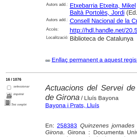
Autors add.:
Etxebarria Etxeita, Mikel
Baltà Portolès, Jordi
(Ed.
Autors add.:
Consell Nacional de la Cu
Accés:
http://hdl.handle.net/20
Localització:
Biblioteca de Catalunya
Enllaç permanent a aquest regis
16 / 1076
Actuacions del Servei d
seleccionar
imprimir
de Girona
/ Lluís Bayona
Bayona i Prats, Lluís
Text complet
En:
258383
Quinzenes jornades
Girona
. Girona : Documenta Unive