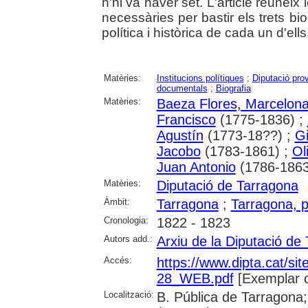
n'hi va haver set. L'article reuneix
necessàries per bastir els trets bio
política i històrica de cada un d'ells
Matèries:
Institucions polítiques
;
Diputació prov
documentals
;
Biografia
Matèries:
Baeza Flores, Marcelon
Francisco
(1775-1836) ;
Agustín
(1773-18??) ;
Gi
Jacobo
(1783-1861) ;
Ol
Juan Antonio
(1786-1863
Matèries:
Diputació de Tarragona
Àmbit:
Tarragona
;
Tarragona, p
Cronologia:
1822 - 1823
Autors add.:
Arxiu de la Diputació de
Accés:
https://www.dipta.cat/site
28_WEB.pdf
[Exemplar 
Localització:
B. Pública de Tarragona;