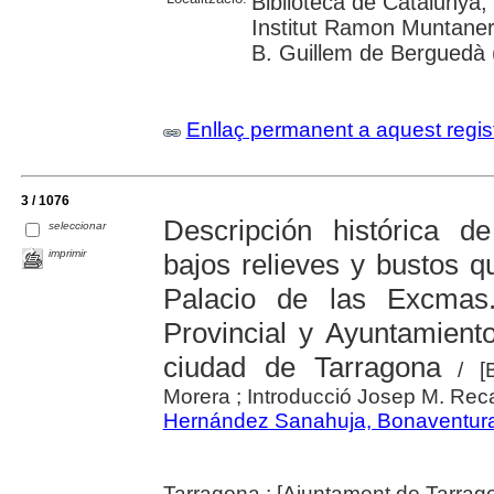
Biblioteca de Catalunya;
Institut Ramon Muntaner
B. Guillem de Berguedà (
Enllaç permanent a aquest regis
3 / 1076
Descripción histórica d
seleccionar
imprimir
bajos relieves y bustos qu
Palacio de las Excmas.
Provincial y Ayuntamiento
ciudad de Tarragona
/ [B
Morera ; Introducció Josep M. Re
Hernández Sanahuja, Bonaventur
Tarragona : [Ajuntament de Tarrag