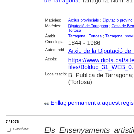
de Tarragona
. Tarragona, Núm. 31 (
Matèries:
Arxius provincials
;
Diputació provinci
Matèries:
Diputació de Tarragona
;
Casa de Bene
Tortosa
Àmbit:
Tarragona
;
Tortosa
;
Tarragona, proví
Cronologia:
1844 - 1986
Autors add.:
Arxiu de la Diputació de
Accés:
https://www.dipta.cat/sites
files/Bolduc_31_WEB_0.
Localització:
B. Pública de Tarragona;
(Tortosa)
Enllaç permanent a aquest regis
7 / 1076
Els Ensenyaments artísti
seleccionar