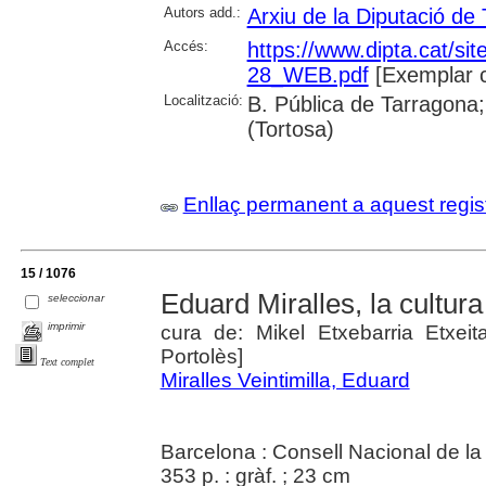
Autors add.:
Arxiu de la Diputació de
Accés:
https://www.dipta.cat/site
28_WEB.pdf
[Exemplar 
Localització:
B. Pública de Tarragona;
(Tortosa)
Enllaç permanent a aquest regis
15 / 1076
Eduard Miralles, la cultur
seleccionar
imprimir
cura de: Mikel Etxebarria Etxeit
Portolès]
Text complet
Miralles Veintimilla, Eduard
Barcelona : Consell Nacional de la 
353 p. : gràf. ; 23 cm