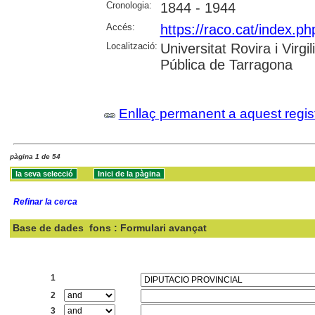
Cronologia:
1844 - 1944
Accés:
https://raco.cat/index.ph
Localització:
Universitat Rovira i Virg
Pública de Tarragona
Enllaç permanent a aquest regis
pàgina 1 de 54
Refinar la cerca
Base de dades
fons : Formulari avançat
Cercar:
1
2
3