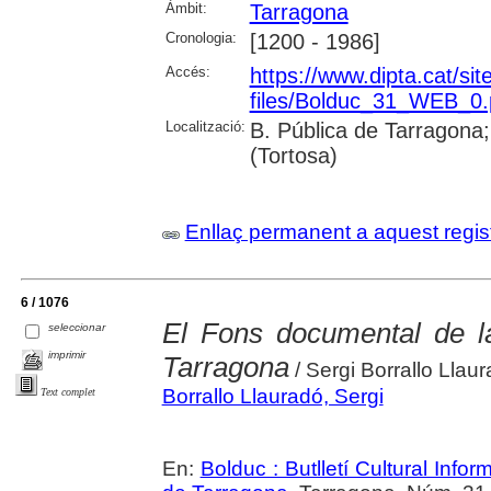
Àmbit:
Tarragona
Cronologia:
[1200 - 1986]
Accés:
https://www.dipta.cat/sites
files/Bolduc_31_WEB_0.
Localització:
B. Pública de Tarragona;
(Tortosa)
Enllaç permanent a aquest regis
6 / 1076
El Fons documental de la
seleccionar
imprimir
Tarragona
/ Sergi Borrallo Llau
Borrallo Llauradó, Sergi
Text complet
En:
Bolduc : Butlletí Cultural Infor