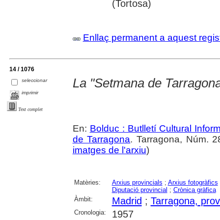
(Tortosa)
Enllaç permanent a aquest regis
14 / 1076
La "Setmana de Tarragona 
seleccionar
imprimir
Text complet
En:
Bolduc : Butlletí Cultural Infor
de Tarragona
. Tarragona, Núm. 28
imatges de l'arxiu
)
Matèries:
Arxius provincials
;
Arxius fotogràfics
Diputació provincial
;
Crònica gràfica
Àmbit:
Madrid
;
Tarragona, prov
Cronologia:
1957