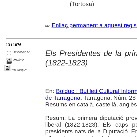
(Tortosa)
Enllaç permanent a aquest regis
13 / 1076
Els Presidentes de la pr
seleccionar
imprimir
(1822-1823)
Text complet
En:
Bolduc : Butlletí Cultural Infor
de Tarragona
. Tarragona, Núm. 28 (
Resums en català, castellà, anglès 
Resum: La primera diputació provi
liberal (1822-1823). Els caps po
presidents nats de la Diputació. 