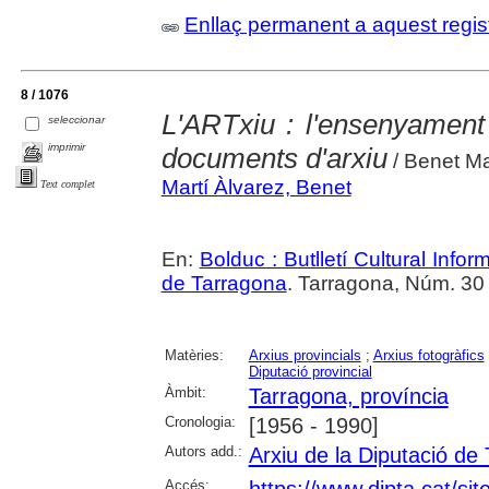
Enllaç permanent a aquest regis
8 / 1076
L'ARTxiu : l'ensenyament a
seleccionar
imprimir
documents d'arxiu
/ Benet Ma
Martí Àlvarez, Benet
Text complet
En:
Bolduc : Butlletí Cultural Infor
de Tarragona
. Tarragona, Núm. 30 (
Matèries:
Arxius provincials
;
Arxius fotogràfics
Diputació provincial
Àmbit:
Tarragona, província
Cronologia:
[1956 - 1990]
Autors add.:
Arxiu de la Diputació de
Accés:
https://www.dipta.cat/sit