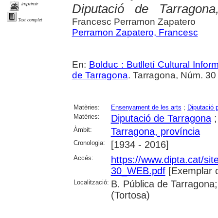
imprimir
Diputació de Tarragona
Francesc Perramon Zapatero
Text complet
Perramon Zapatero, Francesc
En:
Bolduc : Butlletí Cultural Infor
de Tarragona
. Tarragona, Núm. 30 (
Matèries:
Ensenyament de les arts
;
Diputació p
Matèries:
Diputació de Tarragona
Àmbit:
Tarragona, província
Cronologia:
[1934 - 2016]
Accés:
https://www.dipta.cat/sit
30_WEB.pdf
[Exemplar 
Localització:
B. Pública de Tarragona;
(Tortosa)