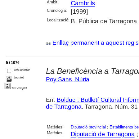
Àmbit:
Cambrils
Cronologia:
[1999]
Localització:
B. Pública de Tarragona
Enllaç permanent a aquest regis
5 / 1076
La Beneficència a Tarrag
seleccionar
imprimir
Poy Sans, Núria
Text complet
En:
Bolduc : Butlletí Cultural Infor
de Tarragona
. Tarragona, Núm. 31 (
Matèries:
Diputació provincial
;
Establiments be
Matèries:
Diputació de Tarragona