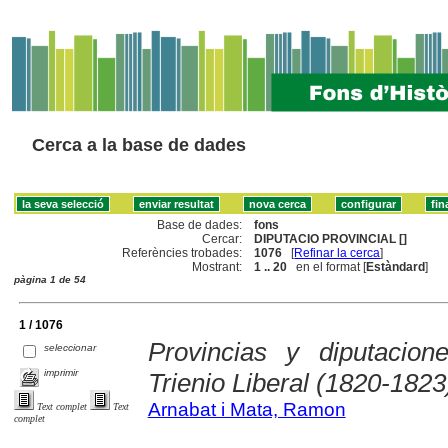
Cerca a la base de dades
Base de dades:
fons
Cercar:
DIPUTACIO PROVINCIAL []
Referències trobades:
1076
[
Refinar la cerca
]
Mostrant:
1 .. 20
en el format [
Estàndard
]
pàgina 1 de 54
1 / 1076
Provincias y diputacio
seleccionar
imprimir
Trienio Liberal (1820-1823
Arnabat i Mata, Ramon
Text complet
Text
complet