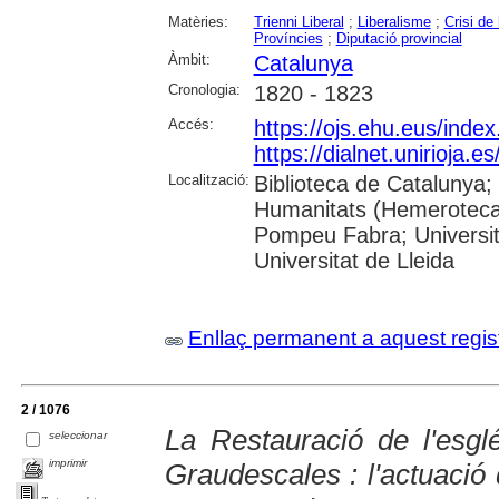
Matèries:
Trienni Liberal
;
Liberalisme
;
Crisi de
Províncies
;
Diputació provincial
Àmbit:
Catalunya
Cronologia:
1820 - 1823
Accés:
https://ojs.ehu.eus/inde
https://dialnet.unirioja.
Localització:
Biblioteca de Catalunya;
Humanitats (Hemeroteca);
Pompeu Fabra; Universita
Universitat de Lleida
Enllaç permanent a aquest regis
2 / 1076
La Restauració de l'esg
seleccionar
imprimir
Graudescales : l'actuació