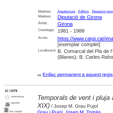
Matèries:
Arquitectura
;
Edificis
;
Diputació prov
Matèries:
Diputació de Girona
Àmbit:
Girona
Cronologia:
1981 - 1988
Accés:
https://www.catgi.cat/i
[exemplar complet]
Localització:
B. Comarcal del Pla de 
(Blanes); B. Carles Raho
Enllaç permanent a aquest regis
11 / 1076
Temporals de vent i pluja
seleccionar
imprimir
XIX)
/ Josep M. Grau Pujol
Grau i Pujol, Josep M. Tomàs
Text complet