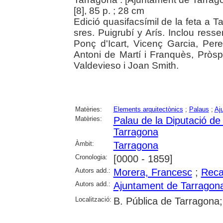
[8], 85 p. ; 28 cm
Edició quasifacsímil de la feta a T
sres. Puigrubí y Arís. Inclou ress
Ponç d'Icart, Vicenç Garcia, Pere 
Antoni de Martí i Franquès, Pròsp
Valdevieso i Joan Smith.
Matèries:
Elements arquitectònics
;
Palaus
;
Aj
Matèries:
Palau de la Diputació de
Tarragona
Àmbit:
Tarragona
Cronologia:
[0000 - 1859]
Autors add.:
Morera, Francesc
;
Reca
Autors add.:
Ajuntament de Tarragon
Localització:
B. Pública de Tarragona