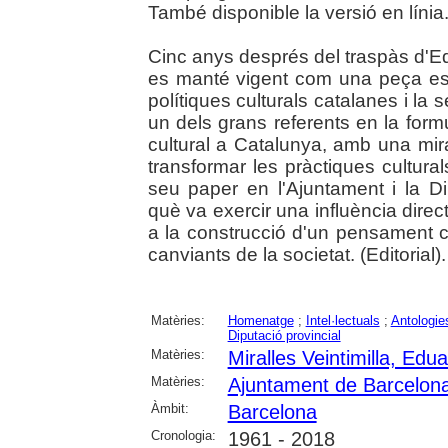
També disponible la versió en línia.
Cinc anys després del traspàs d'Edua
es manté vigent com una peça ess
polítiques culturals catalanes i la 
un dels grans referents en la form
cultural a Catalunya, amb una m
transformar les pràctiques cultural
seu paper en l'Ajuntament i la Di
què va exercir una influència direc
a la construcció d'un pensament cu
canviants de la societat. (Editorial).
Matèries:
Homenatge
;
Intel·lectuals
;
Antologie
Diputació provincial
Matèries:
Miralles Veintimilla, Edu
Matèries:
Ajuntament de Barcelon
Àmbit:
Barcelona
Cronologia:
1961 - 2018