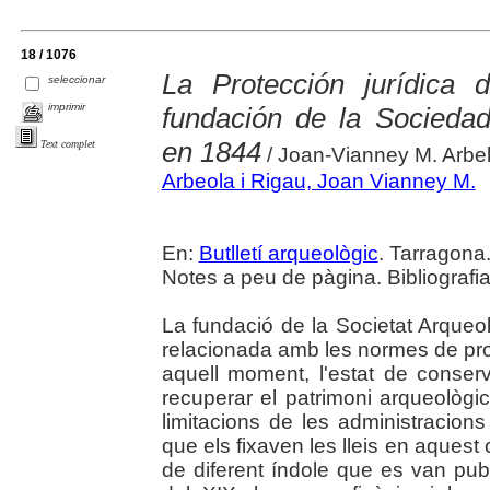
18 / 1076
La Protección jurídica d
seleccionar
imprimir
fundación de la Socieda
en 1844
Text complet
/ Joan-Vianney M. Arbel
Arbeola i Rigau, Joan Vianney M.
En:
Butlletí arqueològic
. Tarragona
Notes a peu de pàgina. Bibliografi
La fundació de la Societat Arque
relacionada amb les normes de prot
aquell moment, l'estat de conser
recuperar el patrimoni arqueològi
limitacions de les administracion
que els fixaven les lleis en aques
de diferent índole que es van publ