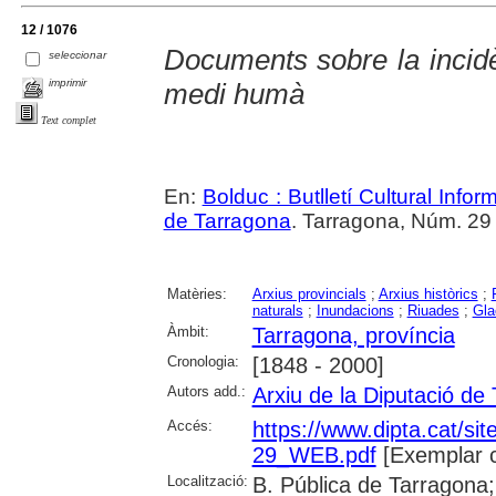
12 / 1076
Documents sobre la incidè
seleccionar
imprimir
medi humà
Text complet
En:
Bolduc : Butlletí Cultural Infor
de Tarragona
. Tarragona, Núm. 29 (
Matèries:
Arxius provincials
;
Arxius històrics
;
naturals
;
Inundacions
;
Riuades
;
Gla
Àmbit:
Tarragona, província
Cronologia:
[1848 - 2000]
Autors add.:
Arxiu de la Diputació de
Accés:
https://www.dipta.cat/sit
29_WEB.pdf
[Exemplar 
Localització:
B. Pública de Tarragona;