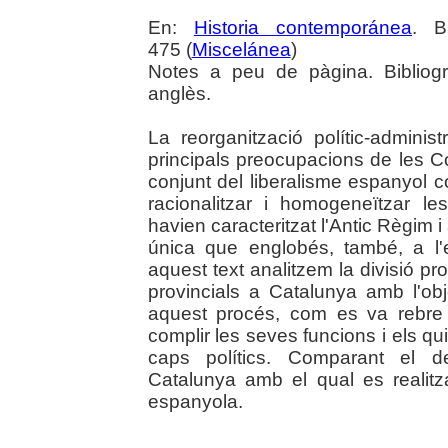
En:
Historia contemporánea
. B
475 (
Miscelánea
)
Notes a peu de pàgina. Bibliogr
anglès.
La reorganització polític-administ
principals preocupacions de les Co
conjunt del liberalisme espanyol c
racionalitzar i homogeneïtzar les
havien caracteritzat l'Antic Règim i
única que englobés, també, a l'ecl
aquest text analitzem la divisió pro
provincials a Catalunya amb l'ob
aquest procés, com es va rebre 
complir les seves funcions i els qui
caps polítics. Comparant el d
Catalunya amb el qual es realitza
espanyola.