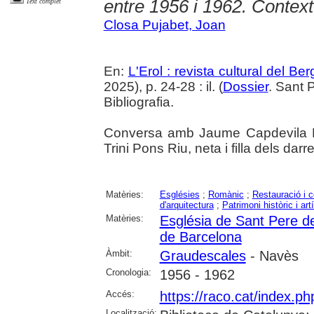
entre 1956 i 1962. Context
Text complet
Closa Pujabet, Joan
En:
L'Erol : revista cultural del Be
2025), p. 24-28 : il. (
Dossier
. Sant 
Bibliografia.
Conversa amb Jaume Capdevila Ria
Trini Pons Riu, neta i filla dels da
Matèries:
Esglésies
;
Romànic
;
Restauració i 
d'arquitectura
;
Patrimoni històric i artí
Matèries:
Església de Sant Pere d
de Barcelona
Àmbit:
Graudescales
- Navès
Cronologia:
1956 - 1962
Accés:
https://raco.cat/index.p
Localització: