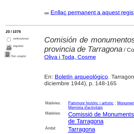
Enllaç permanent a aquest regis
20 / 1076
Comisión de monumentos h
seleccionar
imprimir
provincia de Tarragona
/ Co
Oliva i Toda, Cosme
Text complet
En:
Boletín arqueológico
. Tarragon
diciembre 1944), p. 148-165
Matèries:
Patrimoni històric i artístic
;
Monumen
Memòria d'activitats
Matèries:
Comissió de Monuments Hi
de Tarragona
Àmbit:
Tarragona