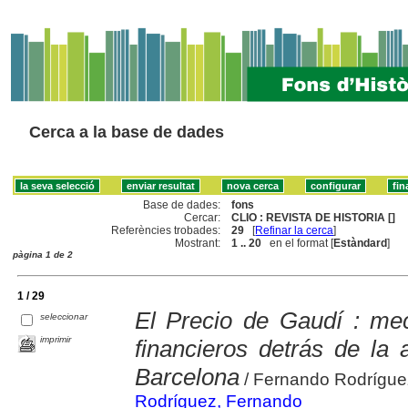
Cerca a la base de dades
Base de dades:
fons
Cercar:
CLIO : REVISTA DE HISTORIA []
Referències trobades:
29
[
Refinar la cerca
]
Mostrant:
1 .. 20
en el format [
Estàndard
]
pàgina 1 de 2
1 / 29
El Precio de Gaudí : me
seleccionar
imprimir
financieros detrás de la 
Barcelona
/ Fernando Rodrígue
Rodríguez, Fernando