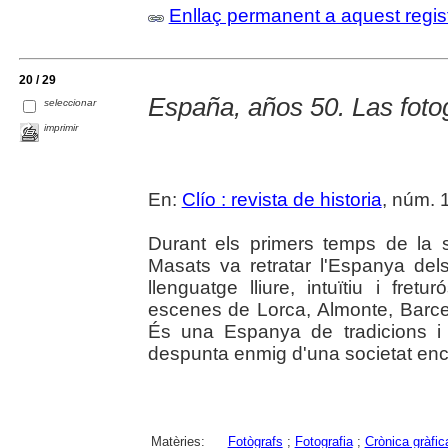
Enllaç permanent a aquest regis
20 / 29
España, años 50. Las fot
seleccionar
imprimir
En:
Clío : revista de historia
, núm. 1
Durant els primers temps de la 
Masats va retratar l'Espanya de
llenguatge lliure, intuïtiu i fretu
escenes de Lorca, Almonte, Barc
És una Espanya de tradicions i 
despunta enmig d'una societat enc
Matèries:
Fotògrafs
;
Fotografia
;
Crònica gràfic