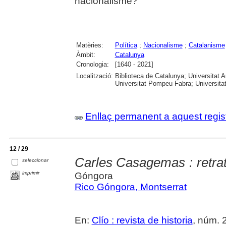
nacionalisme?
Matèries:
Política
;
Nacionalisme
;
Catalanisme
Àmbit:
Catalunya
Cronologia:
[1640 - 2021]
Localització:
Biblioteca de Catalunya; Universitat 
Universitat Pompeu Fabra; Universitat R
Enllaç permanent a aquest regis
12 / 29
Carles Casagemas : retrat
seleccionar
imprimir
Góngora
Rico Góngora, Montserrat
En:
Clío : revista de historia
, núm. 2