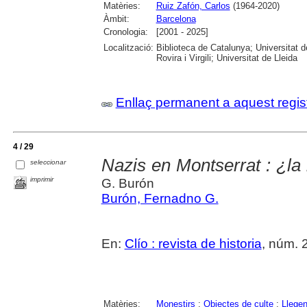
Matèries:
Ruiz Zafón, Carlos
(1964-2020)
Àmbit:
Barcelona
Cronologia:
[2001 - 2025]
Localització:
Biblioteca de Catalunya; Universitat 
Rovira i Virgili; Universitat de Lleida
Enllaç permanent a aquest regis
4 / 29
Nazis en Montserrat : ¿la
seleccionar
imprimir
G. Burón
Burón, Fernadno G.
En:
Clío : revista de historia
, núm. 2
Matèries:
Monestirs
;
Objectes de culte
;
Llege