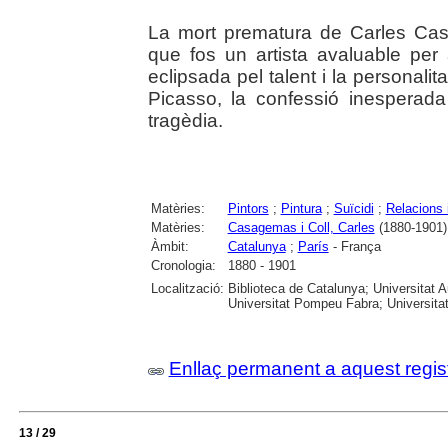
La mort prematura de Carles Cas
que fos un artista avaluable per
eclipsada pel talent i la personali
Picasso, la confessió inesperad
tragèdia.
Matèries:
Pintors
;
Pintura
;
Suïcidi
;
Relacions 
Matèries:
Casagemas i Coll, Carles
(1880-1901)
Àmbit:
Catalunya
;
París
- França
Cronologia:
1880 - 1901
Localització:
Biblioteca de Catalunya; Universitat 
Universitat Pompeu Fabra; Universitat R
Enllaç permanent a aquest regis
13 / 29