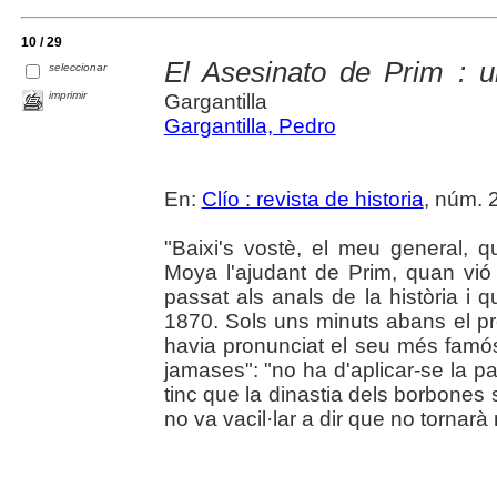
10 / 29
El Asesinato de Prim : u
seleccionar
imprimir
Gargantilla
Gargantilla, Pedro
En:
Clío : revista de historia
, núm. 2
"Baixi's vostè, el meu general, q
Moya l'ajudant de Prim, quan vi
passat als anals de la història i 
1870. Sols uns minuts abans el pr
havia pronunciat el seu més famós
jamases": "no ha d'aplicar-se la pa
tinc que la dinastia dels borbones
no va vacil·lar a dir que no tornarà 