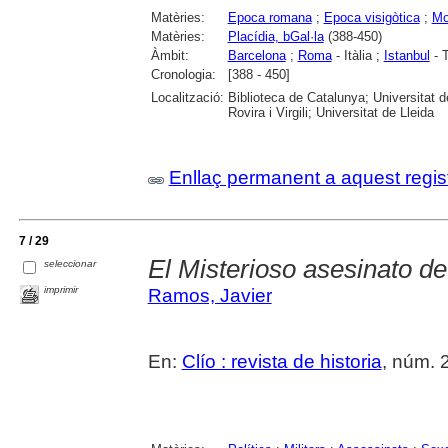
Matèries:
Epoca romana
;
Epoca visigòtica
;
Mo
Matèries:
Placídia, bGal·la
(388-450)
Àmbit:
Barcelona
;
Roma
- Itàlia ;
Istanbul
- T
Cronologia:
[388 - 450]
Localització:
Biblioteca de Catalunya; Universitat 
Rovira i Virgili; Universitat de Lleida
Enllaç permanent a aquest regis
7 / 29
El Misterioso asesinato d
seleccionar
imprimir
Ramos, Javier
En:
Clío : revista de historia
, núm. 2