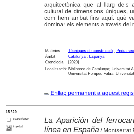
arquitectònica que al llarg dels
cultural de dimensions úniques, u
com hem arribat fins aquí, què v
dominar els elements a través del m
Matèries:
Tècniques de construcció
;
Pedra sec
Àmbit:
Catalunya
;
Espanya
Cronologia:
[2020]
Localització:
Biblioteca de Catalunya; Universitat 
Universitat Pompeu Fabra; Universitat R
Enllaç permanent a aquest regis
15 / 29
La Aparición del ferrocar
seleccionar
imprimir
línea en España
/ Montserrat