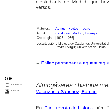
d'estudiants de Madrid, que ha
versos.
Matèries:
Actrius
;
Poetes
;
Teatre
Àmbit:
Catalunya
;
Madrid
;
Espanya
Cronologia:
[1926 - 1936]
Localització:
Biblioteca de Catalunya; Universitat 
Rovira i Virgili; Universitat de Lleida
Enllaç permanent a aquest regis
9 / 29
Almogávares : historia me
seleccionar
imprimir
Valenzuela Sánchez, Fermín
En:
Clío : revista de historia
, núm. 2