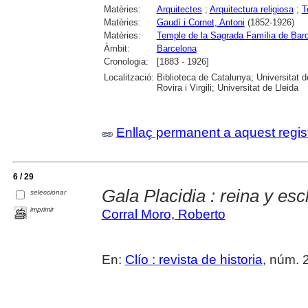
Matèries:
Arquitectes
;
Arquitectura religiosa
;
T
Matèries:
Gaudí i Cornet, Antoni
(1852-1926)
Matèries:
Temple de la Sagrada Família de Bar
Àmbit:
Barcelona
Cronologia:
[1883 - 1926]
Localització:
Biblioteca de Catalunya; Universitat 
Rovira i Virgili; Universitat de Lleida
Enllaç permanent a aquest regis
6 / 29
Gala Placidia : reina y esc
seleccionar
imprimir
Corral Moro, Roberto
En:
Clío : revista de historia
, núm. 2