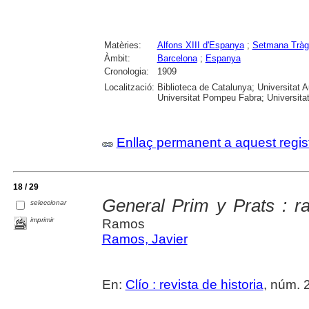
Matèries:
Alfons XIII d'Espanya
;
Setmana Tràg
Àmbit:
Barcelona
;
Espanya
Cronologia:
1909
Localització:
Biblioteca de Catalunya; Universitat 
Universitat Pompeu Fabra; Universitat R
Enllaç permanent a aquest regis
18 / 29
General Prim y Prats : r
seleccionar
imprimir
Ramos
Ramos, Javier
En:
Clío : revista de historia
, núm. 2