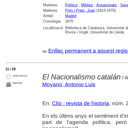
Matèries:
Polítics
;
Militars
;
Assassinats
;
Sexe
Matèries:
Prim i Prats, Joan
(1814-1870)
Àmbit:
Madrid
Cronologia:
1870
Localització:
Biblioteca de Catalunya; Universitat 
Rovira i Virgili; Universitat de Lleida
Enllaç permanent a aquest regis
11 / 29
El Nacionalismo catalán
seleccionar
/ 
imprimir
Moyano, Antonio Luis
En:
Clío : revista de historia
, núm. 2
En els últims anys el sentiment d'
part de l'agenda política, però