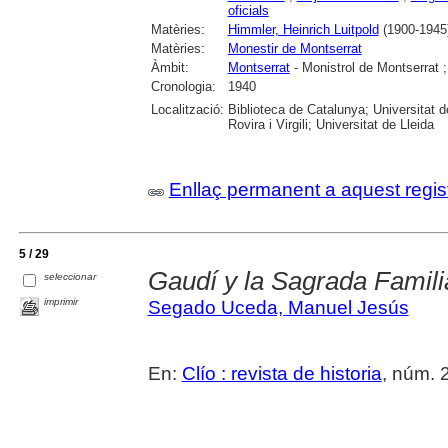
oficials
Matèries:
Himmler, Heinrich Luitpold
(1900-1945
Matèries:
Monestir de Montserrat
Àmbit:
Montserrat
- Monistrol de Montserrat 
Cronologia:
1940
Localització:
Biblioteca de Catalunya; Universitat 
Rovira i Virgili; Universitat de Lleida
Enllaç permanent a aquest regis
5 / 29
Gaudí y la Sagrada Famili
seleccionar
imprimir
Segado Uceda, Manuel Jesús
En:
Clío : revista de historia
, núm. 2