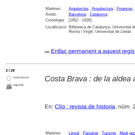
Matèries:
Arquitectes
;
Arquitectura
;
Finances
Àmbit:
Barcelona
;
Catalunya
Cronologia:
[1852 - 1926]
Localització:
Biblioteca de Catalunya; Universitat 
Rovira i Virgili; Universitat de Lleida
Enllaç permanent a aquest regis
2 / 29
Costa Brava : de la aldea a
seleccionar
imprimir
En:
Clío : revista de historia
, núm. 2
Matèries:
Litoral
;
Paisatge
;
Turisme
;
Medi geo