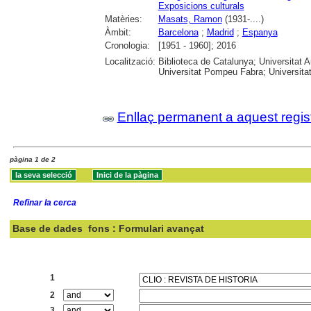
Exposicions culturals
Matèries:
Masats, Ramon
(1931-....)
Àmbit:
Barcelona
;
Madrid
;
Espanya
Cronologia:
[1951 - 1960]; 2016
Localització:
Biblioteca de Catalunya; Universitat 
Universitat Pompeu Fabra; Universitat R
Enllaç permanent a aquest regis
pàgina 1 de 2
Refinar la cerca
Base de dades
fons : Formulari avançat
Cercar:
1
2
3