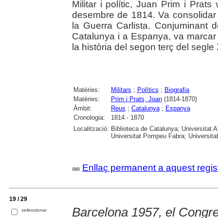
Militar i polític, Juan Prim i Pra
desembre de 1814. Va consolidar la
la Guerra Carlista. Conjuminant 
Catalunya i a Espanya, va marcar 
la història del segon terç del segle 
Matèries:
Militars
;
Polítics
;
Biografia
Matèries:
Prim i Prats, Joan
(1814-1870)
Àmbit:
Reus
;
Catalunya
;
Espanya
Cronologia:
1814 - 1870
Localització:
Biblioteca de Catalunya; Universitat 
Universitat Pompeu Fabra; Universitat R
Enllaç permanent a aquest regis
19 / 29
Barcelona 1957, el Congre
seleccionar