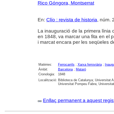
Rico Góngora, Montserrat
En:
Clío : revista de historia
, núm. 2
La inauguració de la primera línia d
en 1848, va marcar una fita en el 
i marcat encara per les seqüeles d
Matèries:
Ferrocarrils
;
Xarxa ferroviària
;
Inaug
Àmbit:
Barcelona
;
Mataró
Cronologia:
1848
Localització:
Biblioteca de Catalunya; Universitat 
Universitat Pompeu Fabra; Universitat R
Enllaç permanent a aquest regis