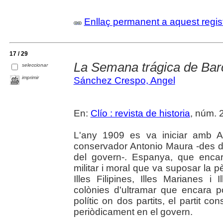
Enllaç permanent a aquest regis
17 / 29
La Semana trágica de Bar
seleccionar
imprimir
Sánchez Crespo, Angel
En:
Clío : revista de historia
, núm. 2
L'any 1909 es va iniciar amb A
conservador Antonio Maura -des d
del govern-. Espanya, que encar
militar i moral que va suposar la 
Illes Filipines, Illes Marianes i
colònies d'ultramar que encara 
polític on dos partits, el partit con
periòdicament en el govern.