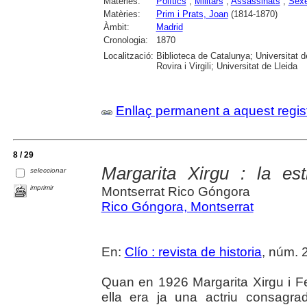
Matèries:
Polítics
;
Militars
;
Assassinats
;
Sexe
Matèries:
Prim i Prats, Joan
(1814-1870)
Àmbit:
Madrid
Cronologia:
1870
Localització:
Biblioteca de Catalunya; Universitat 
Rovira i Virgili; Universitat de Lleida
Enllaç permanent a aquest regis
8 / 29
Margarita Xirgu : la est
seleccionar
imprimir
Montserrat Rico Góngora
Rico Góngora, Montserrat
En:
Clío : revista de historia
, núm. 2
Quan en 1926 Margarita Xirgu i F
ella era ja una actriu consagra