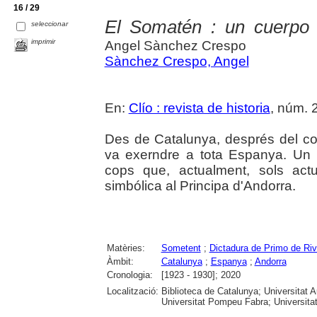
16 / 29
El Somatén : un cuerpo p
seleccionar
imprimir
Angel Sànchez Crespo
Sànchez Crespo, Angel
En:
Clío : revista de historia
, núm. 2
Des de Catalunya, després del c
va exerndre a tota Espanya. Un c
cops que, actualment, sols ac
simbólica al Principa d'Andorra.
Matèries:
Sometent
;
Dictadura de Primo de Riv
Àmbit:
Catalunya
;
Espanya
;
Andorra
Cronologia:
[1923 - 1930]; 2020
Localització:
Biblioteca de Catalunya; Universitat 
Universitat Pompeu Fabra; Universitat R