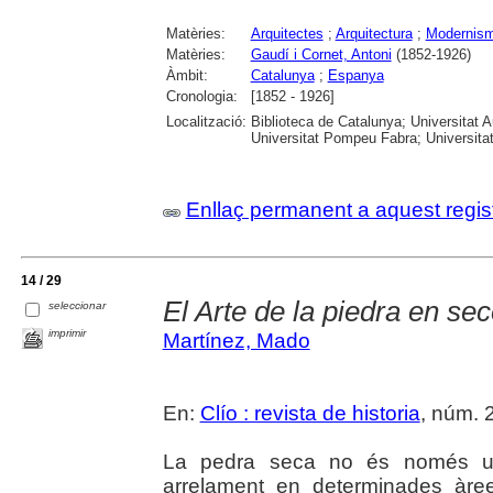
Matèries:
Arquitectes
;
Arquitectura
;
Modernis
Matèries:
Gaudí i Cornet, Antoni
(1852-1926)
Àmbit:
Catalunya
;
Espanya
Cronologia:
[1852 - 1926]
Localització:
Biblioteca de Catalunya; Universitat 
Universitat Pompeu Fabra; Universitat R
Enllaç permanent a aquest regis
14 / 29
El Arte de la piedra en se
seleccionar
imprimir
Martínez, Mado
En:
Clío : revista de historia
, núm. 2
La pedra seca no és només un
arrelament en determinades àre