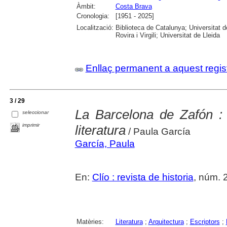
Àmbit:
Costa Brava
Cronologia:
[1951 - 2025]
Localització:
Biblioteca de Catalunya; Universitat 
Rovira i Virgili; Universitat de Lleida
Enllaç permanent a aquest regis
3 / 29
La Barcelona de Zafón : h
seleccionar
imprimir
literatura
/ Paula García
García, Paula
En:
Clío : revista de historia
, núm. 2
Matèries:
Literatura
;
Arquitectura
;
Escriptors
;