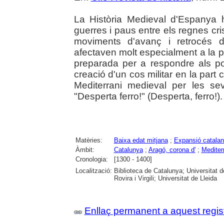
La Història Medieval d'Espanya 
guerres i paus entre els regnes cri
moviments d'avanç i retrocés d
afectaven molt especialment a la p
preparada per a respondre als pos
creació d'un cos militar en la part 
Mediterrani medieval per les se
"Desperta ferro!" (Desperta, ferro!)
Matèries:
Baixa edat mitjana
;
Expansió catala
Àmbit:
Catalunya
;
Aragó, corona d'
;
Mediter
Cronologia:
[1300 - 1400]
Localització:
Biblioteca de Catalunya; Universitat 
Rovira i Virgili; Universitat de Lleida
Enllaç permanent a aquest regis