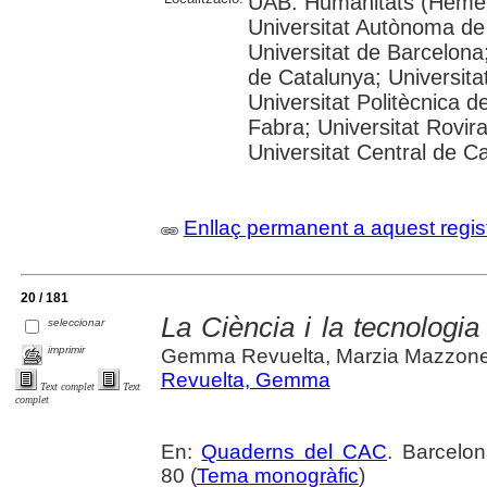
UAB: Humanitats (Hemer
Universitat Autònoma de
Universitat de Barcelona;
de Catalunya; Universitat
Universitat Politècnica 
Fabra; Universitat Rovira 
Universitat Central de C
Enllaç permanent a aquest regis
20 / 181
La Ciència i la tecnologia 
seleccionar
imprimir
Gemma Revuelta, Marzia Mazzone
Revuelta, Gemma
Text complet
Text
complet
En:
Quaderns del CAC
. Barcelon
80 (
Tema monogràfic
)