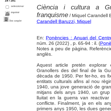
18 / 181
Ciència i cultura a Gr
seleccionar
imprimir
franquisme
/ Miquel Carandell 
Carandell Baruzzi, Miquel
Text complet
En:
Ponències : Anuari del Centr
núm. 26 (2022) , p. 65-94 : il. (
Ponè
Notes a peu de pàgina. Referèncie
anglès.
Aquest article pretén explorar 
Granollers des del final de la Gu
dècada de 1950. Per fer-ho, es fi
entitats culturals afins al nou règ
1940, una jove generació de granol
mitjans dels anys 1940, un gru
lluitat en la guerra van reactiva
conflicte. Finalment, ja en els a
primers anys 1950, les dues gener