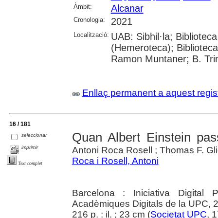
Àmbit:
Alcanar
Cronologia:
2021
Localització:
UAB: Sibhil·la; Bibliote
(Hemeroteca); Biblioteca 
Ramon Muntaner; B. Trini
Enllaç permanent a aquest regis
16 / 181
Quan Albert Einstein pa
seleccionar
imprimir
Antoni Roca Rosell ; Thomas F. Gl
Roca i Rosell, Antoni
Text complet
Barcelona : Iniciativa Digital 
Acadèmiques Digitals de la UPC, 
216 p. : il. ; 23 cm (
Societat UPC
, 