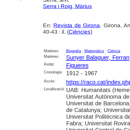
Serra i Roig, Màrius
En:
Revista de Girona
. Girona. A
40-43 : il. (
Ciències
)
Matèries:
Biografia
;
Matemàtics
;
Ciència
Matèries:
Sunyer Balaguer, Ferran
Àmbit:
Figueres
Cronologia:
1912 - 1967
Accés:
https://raco.cat/index.p
Localització:
UAB: Humanitats (Hemer
Universitat Autònoma de
Universitat de Barcelona;
de Catalunya; Universitat
Universitat Politècnica 
Fabra; Universitat Rovira 
Universitat Central de C