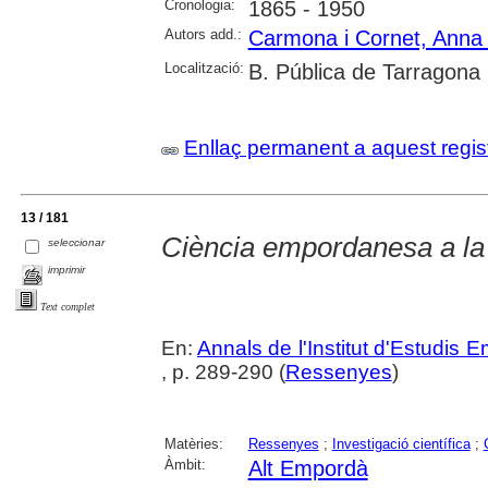
Cronologia:
1865 - 1950
Autors add.:
Carmona i Cornet, Anna
Localització:
B. Pública de Tarragona
Enllaç permanent a aquest regis
13 / 181
Ciència empordanesa a la u
seleccionar
imprimir
Text complet
En:
Annals de l'Institut d'Estudis
, p. 289-290 (
Ressenyes
)
Matèries:
Ressenyes
;
Investigació científica
;
Àmbit:
Alt Empordà