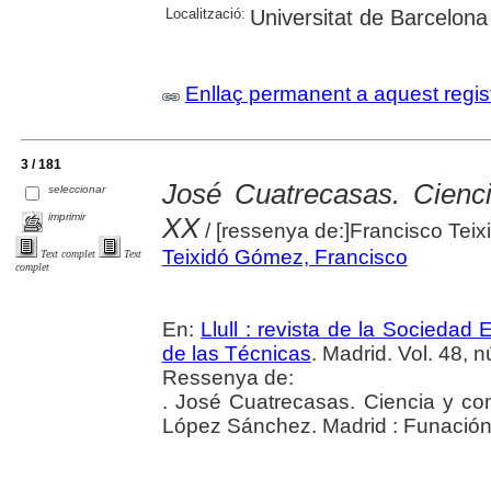
Localització:
Universitat de Barcelona
Enllaç permanent a aquest regis
3 / 181
José Cuatrecasas. Cienc
seleccionar
imprimir
XX
/ [ressenya de:]Francisco Tei
Teixidó Gómez, Francisco
Text complet
Text
complet
En:
Llull : revista de la Sociedad
de las Técnicas
. Madrid. Vol. 48, n
Ressenya de:
. José Cuatrecasas. Ciencia y co
López Sánchez. Madrid : Funació