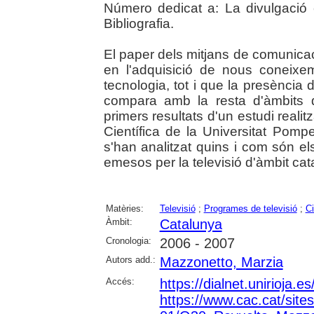
Número dedicat a: La divulgació c
Bibliografia.
El paper dels mitjans de comunicaci
en l'adquisició de nous coneixem
tecnologia, tot i que la presència
compara amb la resta d'àmbits d'
primers resultats d'un estudi reali
Científica de la Universitat Pom
s'han analitzat quins i com són el
emesos per la televisió d'àmbit cat
Matèries:
Televisió
;
Programes de televisió
;
Ci
Àmbit:
Catalunya
Cronologia:
2006 - 2007
Autors add.:
Mazzonetto, Marzia
Accés:
https://dialnet.unirioja.
https://www.cac.cat/sites