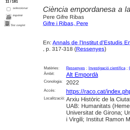
11 / 181
Ciència empordanesa a la u
seleccionar
imprimir
Pere Gifre Ribas
Gifre i Ribas, Pere
Text complet
En:
Annals de l'Institut d'Estudis
, p. 317-318 (
Ressenyes
)
Matèries:
Ressenyes
;
Investigació científica
;
Àmbit:
Alt Empordà
Cronologia:
2022
Accés:
https://raco.cat/index.
Localització:
Arxiu Històric de la Ciut
UAB: Humanitats (Hemero
Universitat de Girona; U
i Virgili; Institut Ramon