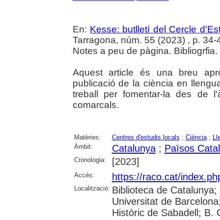
En:
Kesse: butlletí del Cercle d'Es
Tarragona, núm. 55 (2023) , p. 34-43
Notes a peu de pàgina. Bibliogrfia.
Aquest article és una breu apr
publicació de la ciència en llengu
treball per fomentar-la des de l'
comarcals.
Matèries:
Centres d'estudis locals
;
Ciència
;
Ll
Àmbit:
Catalunya
;
Països Cata
Cronologia:
[2023]
Accés:
https://raco.cat/index.p
Localització:
Biblioteca de Catalunya;
Universitat de Barcelona; 
Històric de Sabadell; B.