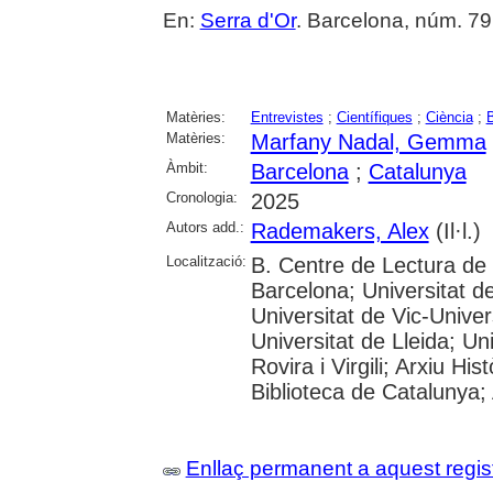
En:
Serra d'Or
. Barcelona, núm. 791
Matèries:
Entrevistes
;
Científiques
;
Ciència
;
B
Matèries:
Marfany Nadal, Gemma
Àmbit:
Barcelona
;
Catalunya
Cronologia:
2025
Autors add.:
Rademakers, Alex
(Il·l.)
Localització:
B. Centre de Lectura de
Barcelona; Universitat d
Universitat de Vic-Univer
Universitat de Lleida; U
Rovira i Virgili; Arxiu Hi
Biblioteca de Catalunya; 
Enllaç permanent a aquest regis