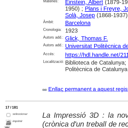
Matèries:
Einstein, Albert
(1879-19
1950) ;
Plans i Freyre, 
Solà, Josep
(1868-1937)
Àmbit:
Barcelona
Cronologia:
1923
Autors add.:
Glick, Thomas F.
Autors add.:
Universitat Politècnica 
Accés:
https://hdl.handle.net/2
Localització:
Biblioteca de Catalunya; 
Politècnica de Catalunya
Enllaç permanent a aquest regis
17 / 181
La Impressió 3D : la nov
seleccionar
imprimir
(crònica d'un treball de re