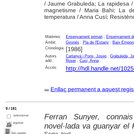
/ Jaume Grabuleda; La rapidesa /
magnetisme / Maria Bahi; La de
temperatura / Anna Cusí; Resistènc
Matèries:
Ensenyament primari
;
Ensenyament de
Àmbit:
Gironès
;
Pla de l'Estany
;
Baix Empor
Cronologia:
[1986]
Autors
Cartanyà i Pons, Josep
;
Grabuleda, J
add.:
Roser
;
Cusí, Anna
Accés:
http://hdl.handle.net/102
Enllaç permanent a aquest regis
9 / 181
Ferran Sunyer, connai
seleccionar
imprimir
novel·lada va guanyar el
Serra, text
Text complet