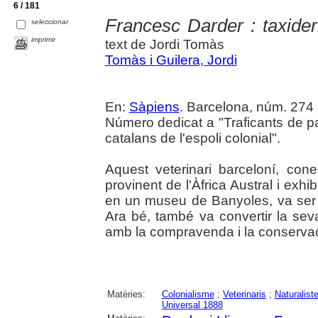
6 / 181
Francesc Darder : taxide
seleccionar
imprimir
text de Jordi Tomàs
Tomàs i Guilera, Jordi
En:
Sàpiens
. Barcelona, núm. 274 (
Número dedicat a "Traficants de pa
catalans de l'espoli colonial".
Aquest veterinari barceloní, co
provinent de l'Àfrica Austral i exhib
en un museu de Banyoles, va ser u
Ara bé, també va convertir la sev
amb la compravenda i la conservac
Matèries:
Colonialisme
;
Veterinaris
;
Naturalist
Universal 1888