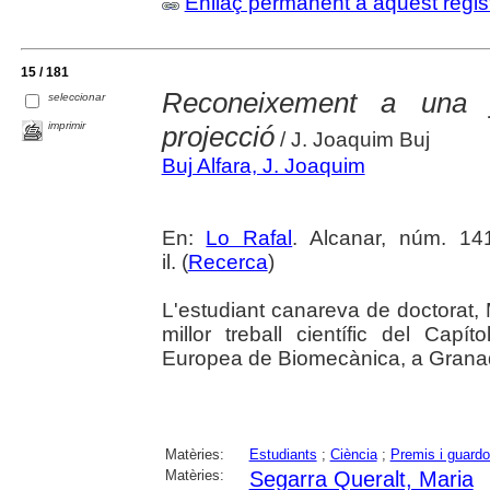
Enllaç permanent a aquest regis
15 / 181
Reconeixement a una j
seleccionar
imprimir
projecció
/ J. Joaquim Buj
Buj Alfara, J. Joaquim
En:
Lo Rafal
. Alcanar, núm. 14
il. (
Recerca
)
L'estudiant canareva de doctorat, 
millor treball científic del Cap
Europea de Biomecànica, a Grana
Matèries:
Estudiants
;
Ciència
;
Premis i guard
Matèries:
Segarra Queralt, Maria