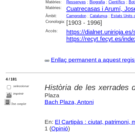
Matèries:
Ressenyes
;
Biografia
;
Científics
;
Bot
Matèries:
Cuatrecasas i Arumí, Jos
Àmbit:
Camprodon
;
Catalunya
;
Estats Units 
Cronologia:
[1903 - 1996]
Accés:
https://dialnet.unirioja.e
https://recyt.fecyt.es/in
Enllaç permanent a aquest regis
4 / 181
Història de les xerrades 
seleccionar
imprimir
Plaza
Bach Plaza, Antoni
Text complet
En:
El Cartipàs : ciutat, patrimoni,
1 (
Opinió
)