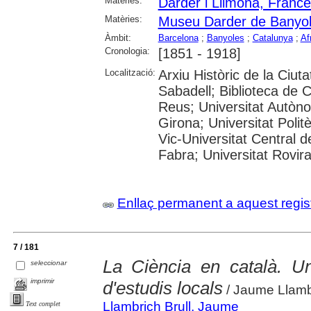
Matèries:
Darder i Llimona, France
Matèries:
Museu Darder de Banyo
Àmbit:
Barcelona
;
Banyoles
;
Catalunya
;
Af
Cronologia:
[1851 - 1918]
Localització:
Arxiu Històric de la Ciut
Sabadell; Biblioteca de 
Reus; Universitat Autòno
Girona; Universitat Polit
Vic-Universitat Central 
Fabra; Universitat Rovira i
Enllaç permanent a aquest regis
7 / 181
La Ciència en català. Un
seleccionar
imprimir
d'estudis locals
/ Jaume Llambr
Llambrich Brull, Jaume
Text complet