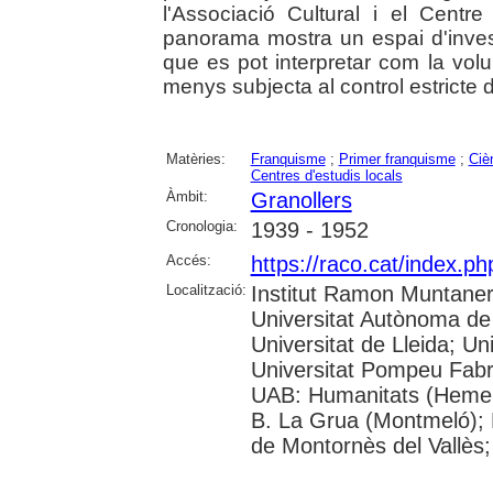
l'Associació Cultural i el Centr
panorama mostra un espai d'investig
que es pot interpretar com la volu
menys subjecta al control estricte d
Matèries:
Franquisme
;
Primer franquisme
;
Ciè
Centres d'estudis locals
Àmbit:
Granollers
Cronologia:
1939 - 1952
Accés:
https://raco.cat/index.p
Localització:
Institut Ramon Muntaner;
Universitat Autònoma de 
Universitat de Lleida; Un
Universitat Pompeu Fabr
UAB: Humanitats (Hemero
B. La Grua (Montmeló); B
de Montornès del Vallès