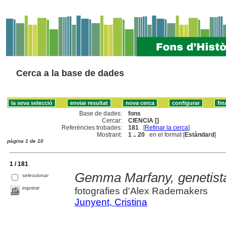
Cerca a la base de dades
Base de dades:
fons
Cercar:
CIENCIA []
Referències trobades:
181
[
Refinar la cerca
]
Mostrant:
1 .. 20
en el format [
Estàndard
]
pàgina 1 de 10
1 / 181
Gemma Marfany, genetist
seleccionar
imprimir
fotografies d'Alex Rademakers
Junyent, Cristina