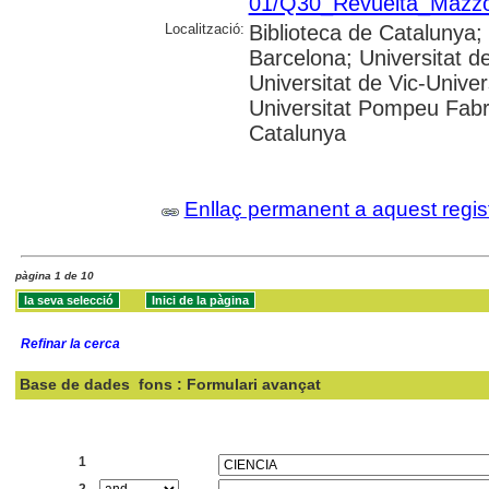
01/Q30_Revuelta_Mazzo
Localització:
Biblioteca de Catalunya; 
Barcelona; Universitat de 
Universitat de Vic-Univer
Universitat Pompeu Fabra
Catalunya
Enllaç permanent a aquest regis
pàgina 1 de 10
Refinar la cerca
Base de dades
fons : Formulari avançat
Cercar:
1
2