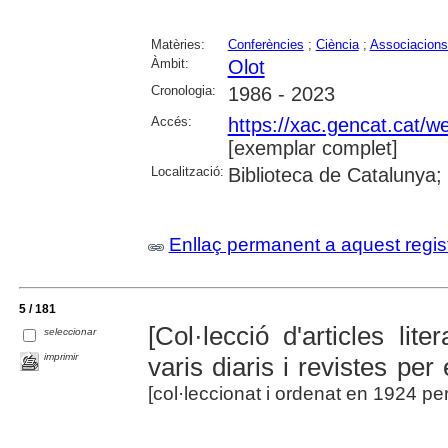
Matèries:
Conferències
;
Ciència
;
Associacions 
Àmbit:
Olot
Cronologia:
1986 - 2023
Accés:
https://xac.gencat.cat/
[exemplar complet]
Localització:
Biblioteca de Catalunya;
Enllaç permanent a aquest regis
5 / 181
[Col·lecció d'articles lite
seleccionar
imprimir
varis diaris i revistes per
[col·leccionat i ordenat en 1924 pe