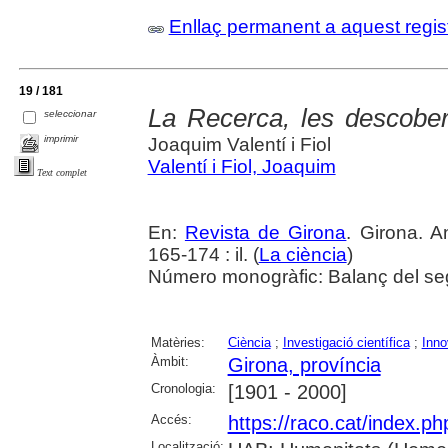
Enllaç permanent a aquest regis
19 / 181
La Recerca, les descobert
seleccionar
imprimir
Joaquim Valentí i Fiol
Valentí i Fiol, Joaquim
Text complet
En:
Revista de Girona
. Girona. A
165-174 : il. (
La ciència
)
Número monogràfic: Balanç del se
Matèries:
Ciència
;
Investigació científica
;
Inno
Àmbit:
Girona, província
Cronologia:
[1901 - 2000]
Accés:
https://raco.cat/index.p
Localització: