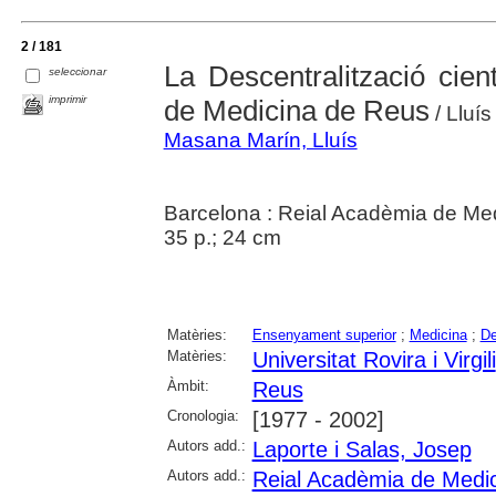
2 / 181
La Descentralització cien
seleccionar
imprimir
de Medicina de Reus
/ Lluí
Masana Marín, Lluís
Barcelona : Reial Acadèmia de Me
35 p.; 24 cm
Matèries:
Ensenyament superior
;
Medicina
;
De
Matèries:
Universitat Rovira i Virgili
Àmbit:
Reus
Cronologia:
[1977 - 2002]
Autors add.:
Laporte i Salas, Josep
Autors add.:
Reial Acadèmia de Medic