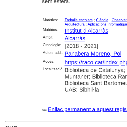
semiesfera.
Matèries:
Treballs escolars
;
Ciència
;
Observat
Arquitectura
;
Aplicacions informàtiqu
Matèries:
Institut d'Alcarràs
Àmbit:
Alcarràs
Cronologia:
[2018 - 2021]
Autors add.:
Panabera Moreno, Pol
Accés:
https://raco.cat/index.ph
Localització:
Biblioteca de Catalunya; 
Muntaner; Biblioteca Ra
Biblioteca Sant Bartomeu 
UAB: Sibhil·la
Enllaç permanent a aquest regis