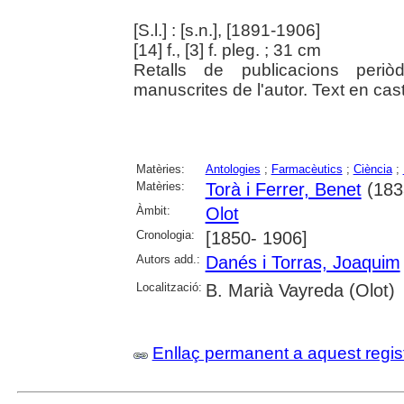
[S.l.] : [s.n.], [1891-1906]
[14] f., [3] f. pleg. ; 31 cm
Retalls de publicacions periò
manuscrites de l'autor. Text en caste
Matèries:
Antologies
;
Farmacèutics
;
Ciència
;
Matèries:
Torà i Ferrer, Benet
(183
Àmbit:
Olot
Cronologia:
[1850- 1906]
Autors add.:
Danés i Torras, Joaquim
Localització:
B. Marià Vayreda (Olot)
Enllaç permanent a aquest regis