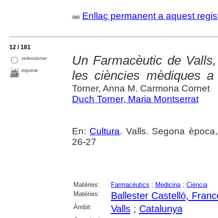
Enllaç permanent a aquest regis
12 / 181
Un Farmacèutic de Valls, 
seleccionar
imprimir
les ciències mèdiques a
Torner, Anna M. Carmona Cornet
Duch Torner, Maria Montserrat
En:
Cultura
. Valls. Segona època
26-27
Matèries:
Farmacèutics
;
Medicina
;
Ciència
Matèries:
Ballester Castelló, Fran
Àmbit:
Valls
;
Catalunya