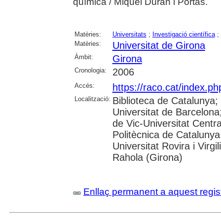
química / Miquel Duran i Portas.
Matèries:
Universitats
;
Investigació científica
;
Matèries:
Universitat de Girona
Àmbit:
Girona
Cronologia:
2006
Accés:
https://raco.cat/index.p
Localització:
Biblioteca de Catalunya;
Universitat de Barcelona;
de Vic-Universitat Centra
Politècnica de Catalunya
Universitat Rovira i Virgil
Rahola (Girona)
Enllaç permanent a aquest regis