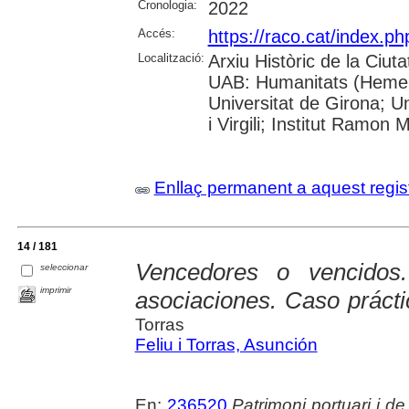
Cronologia:
2022
Accés:
https://raco.cat/index.
Localització:
Arxiu Històric de la Ciut
UAB: Humanitats (Hemero
Universitat de Girona; U
i Virgili; Institut Ramon 
Enllaç permanent a aquest regis
14 / 181
Vencedores o vencidos
seleccionar
imprimir
asociaciones. Caso práct
Torras
Feliu i Torras, Asunción
En:
236520
Patrimoni portuari i de