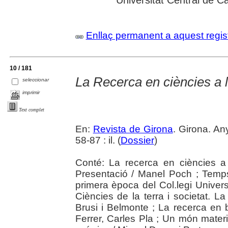
Enllaç permanent a aquest regis
10 / 181
La Recerca en ciències a
seleccionar
imprimir
Text complet
En:
Revista de Girona
. Girona. An
58-87 : il. (
Dossier
)
Conté: La recerca en ciències 
Presentació / Manel Poch ; Temps 
primera època del Col.legi Universi
Ciències de la terra i societat. L
Brusi i Belmonte ; La recerca en b
Ferrer, Carles Pla ; Un món materi