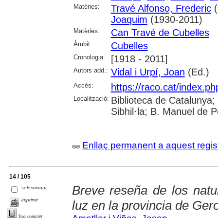
Matèries:
Travé Alfonso, Frederic
(
Joaquim
(1930-2011)
Matèries:
Can Travé de Cubelles
Àmbit:
Cubelles
Cronologia:
[1918 - 2011]
Autors add.:
Vidal i Urpí, Joan
(Ed.)
Accés:
https://raco.cat/index.ph
Localització:
Biblioteca de Catalunya
Sibhil·la; B. Manuel de 
Enllaç permanent a aquest regis
14 / 105
Breve reseña de los natur
seleccionar
imprimir
luz en la provincia de Ger
Text complet