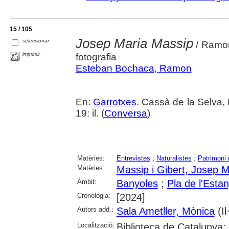
15 / 105
Josep Maria Massip
seleccionar
/ Ramon
imprimir
fotografia
Esteban Bochaca, Ramon
En:
Garrotxes
. Cassà de la Selva,
19: il. (
Conversa
)
Matèries:
Entrevistes
;
Naturalistes
;
Patrimoni 
Matèries:
Massip i Gibert, Josep M
Àmbit:
Banyoles
;
Pla de l'Esta
Cronologia:
[2024]
Autors add.:
Sala Ametller, Mònica
(Il·
Localització:
Biblioteca de Catalunya;