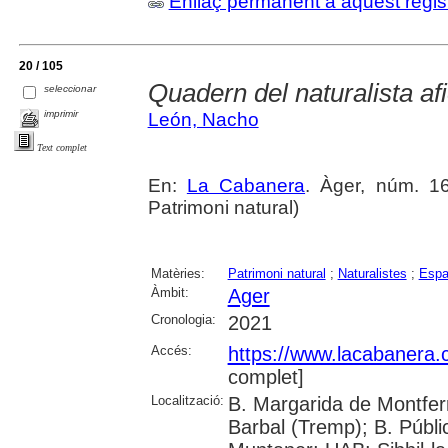
Enllaç permanent a aquest regis
20 / 105
Quadern del naturalista afi
seleccionar
imprimir
León, Nacho
Text complet
En:
La Cabanera
. Àger, núm. 16
Patrimoni natural)
Matèries:
Patrimoni natural
;
Naturalistes
;
Espa
Àmbit:
Ager
Cronologia:
2021
Accés:
https://www.lacabanera
complet]
Localització:
B. Margarida de Montferr
Barbal (Tremp); B. Públi