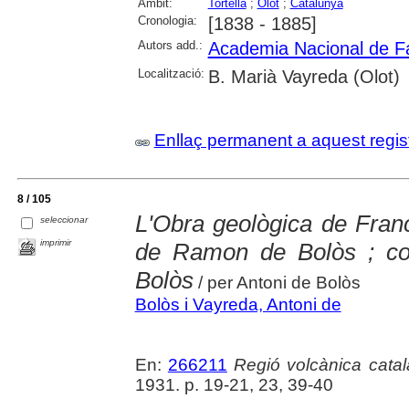
Àmbit:
Tortellà
;
Olot
;
Catalunya
Cronologia:
[1838 - 1885]
Autors add.:
Academia Nacional de F
Localització:
B. Marià Vayreda (Olot)
Enllaç permanent a aquest regis
8 / 105
L'Obra geològica de Franc
seleccionar
imprimir
de Ramon de Bolòs ; col
Bolòs
/ per Antoni de Bolòs
Bolòs i Vayreda, Antoni de
En:
266211
Regió volcànica catal
1931. p. 19-21, 23, 39-40