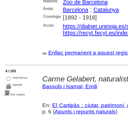
Matèries:
Zoo de Barcelona
Àmbit:
Barcelona
;
Catalunya
Cronologia:
[1892 - 1918]
Accés:
https://dialnet.unirioja.e
https://recyt.fecyt.es/in
Enllaç permanent a aquest regis
4 / 105
Carme Gelabert, naturalis
seleccionar
imprimir
Bassols i Isamat, Emili
Text complet
En:
El Cartipàs : ciutat, patrimoni
p. 6 (
Apunts i repunts naturals
)