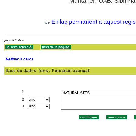
Muntaner; UAB: Sibhil·la
Enllaç permanent a aquest regis
pàgina 1 de 6
Refinar la cerca
Base de dades
fons : Formulari avançat
Cercar:
1
2
3