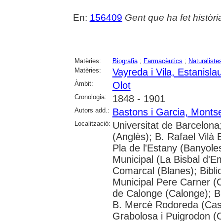
En:
156409
Gent que ha fet històri
Matèries:
Biografia
;
Farmacèutics
;
Naturaliste
Matèries:
Vayreda i Vila, Estanisla
Àmbit:
Olot
Cronologia:
1848 - 1901
Autors add.:
Bastons i Garcia, Montse
Localització:
Universitat de Barcelona
(Anglès); B. Rafael Vilà 
Pla de l'Estany (Banyole
Municipal (La Bisbal d'E
Comarcal (Blanes); Bibli
Municipal Pere Carner (C
de Calonge (Calonge); Bi
B. Mercè Rodoreda (Cast
Grabolosa i Puigrodon (C