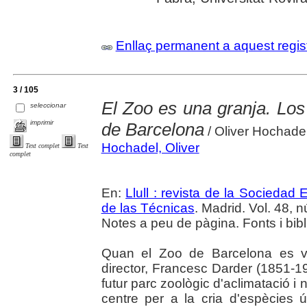
Enllaç permanent a aquest regis
3 / 105
El Zoo es una granja. Los
seleccionar
imprimir
de Barcelona
/ Oliver Hochade
Hochadel, Oliver
Text complet
Text
complet
En:
Llull : revista de la Sociedad
de las Técnicas
. Madrid. Vol. 48, 
Notes a peu de pàgina. Fonts i bibl
Quan el Zoo de Barcelona es va
director, Francesc Darder (1851-19
futur parc zoològic d'aclimatació i 
centre per a la cria d'espècies út