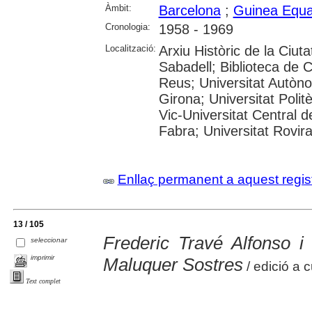
Àmbit:
Barcelona
;
Guinea Equat
Cronologia:
1958 - 1969
Localització:
Arxiu Històric de la Ciut
Sabadell; Biblioteca de 
Reus; Universitat Autòno
Girona; Universitat Polit
Vic-Universitat Central 
Fabra; Universitat Rovira i
Enllaç permanent a aquest regis
13 / 105
Frederic Travé Alfonso 
seleccionar
imprimir
Maluquer Sostres
/ edició a 
Text complet