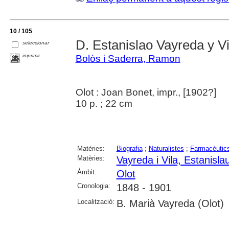
10 / 105
D. Estanislao Vayreda y Vi
seleccionar
imprimir
Bolòs i Saderra, Ramon
Olot : Joan Bonet, impr., [1902?]
10 p. ; 22 cm
Matèries:
Biografia
;
Naturalistes
;
Farmacèutic
Matèries:
Vayreda i Vila, Estanisla
Àmbit:
Olot
Cronologia:
1848 - 1901
Localització:
B. Marià Vayreda (Olot)