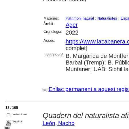
Matèries:
Patrimoni natural
;
Naturalistes
;
Espa
Àmbit:
Ager
Cronologia:
2022
Accés:
https://www.lacabanera
complet]
Localització:
B. Margarida de Montferr
Barbal (Tremp); B. Públi
Muntaner; UAB: Sibhil·la
Enllaç permanent a aquest regis
18 / 105
Quadern del naturalista afi
seleccionar
imprimir
León, Nacho