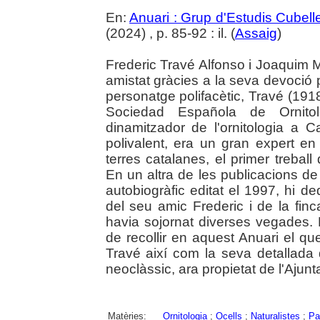
En:
Anuari : Grup d'Estudis Cubell
(2024) , p. 85-92 : il. (
Assaig
)
Frederic Travé Alfonso i Joaquim 
amistat gràcies a la seva devoció p
personatge polifacètic, Travé (19
Sociedad Española de Ornitol
dinamitzador de l'ornitologia a 
polivalent, era un gran expert en 
terres catalanes, el primer treball
En un altra de les publicacions de
autobiogràfic editat el 1997, hi 
del seu amic Frederic i de la fin
havia sojornat diverses vegades. 
de recollir en aquest Anuari el q
Travé així com la seva detallada d
neoclàssic, ara propietat de l'Ajun
Matèries:
Ornitologia
;
Ocells
;
Naturalistes
;
Pa