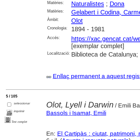
Matèries:
Naturalistes
;
Dona
Matèries:
Gelabert i Codina, Carm
Àmbit:
Olot
Cronologia:
1894 - 1981
Accés:
https://xac.gencat.cat/
[exemplar complet]
Localització:
Biblioteca de Catalunya;
Enllaç permanent a aquest regis
5 / 105
Olot, Lyell i Darwin
seleccionar
/ Emili Ba
imprimir
Bassols i Isamat, Emili
Text complet
En:
El Cartipàs : ciutat, patrimoni