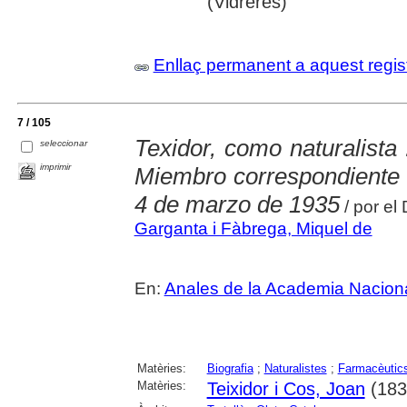
(Vidreres)
Enllaç permanent a aquest regis
7 / 105
Texidor, como naturalista
seleccionar
imprimir
Miembro correspondiente 
4 de marzo de 1935
/ por el
Garganta i Fàbrega, Miquel de
En:
Anales de la Academia Nacion
Matèries:
Biografia
;
Naturalistes
;
Farmacèutic
Matèries:
Teixidor i Cos, Joan
(183