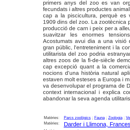
primers anys del zoo es van org
fecundats i altres productes anima
cap a la piscicultura, perquè es v
1909 dins del zoo. La zootècnica 
producció de carn i peix per a alleu
suavitzar les enormes tension
Acostumats avui dia a una visió d
gran públic, l'entreteniment i la 
utilitarista del zoo podria estra
altres zoos de la fi-de-siècle de
cap excepció quant a la comercial
nocions d'una història natural apli
estaven molt esteses a Europa i mé
va desenvolupar el programa de Dar
context internacional i explica 
abandonar la seva agenda utilitaris
Matèries:
Parcs zoològics
;
Fauna
;
Zoologia
;
Ve
Matèries:
Darder i Llimona, Frances