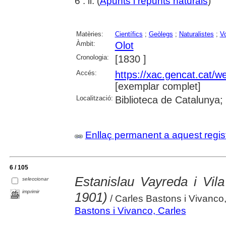
6 : il. (
Apunts i repunts naturals
)
Matèries:
Científics
;
Geòlegs
;
Naturalistes
;
V
Àmbit:
Olot
Cronologia:
[1830 ]
Accés:
https://xac.gencat.cat/
[exemplar complet]
Localització:
Biblioteca de Catalunya;
Enllaç permanent a aquest regis
6 / 105
Estanislau Vayreda i Vila
seleccionar
imprimir
1901)
/ Carles Bastons i Vivanco
Bastons i Vivanco, Carles