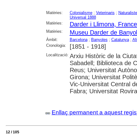
Matèries:
Colonialisme
;
Veterinaris
;
Naturalist
Universal 1888
Matèries:
Darder i Llimona, France
Matèries:
Museu Darder de Banyo
Àmbit:
Barcelona
;
Banyoles
;
Catalunya
;
Af
Cronologia:
[1851 - 1918]
Localització:
Arxiu Històric de la Ciut
Sabadell; Biblioteca de 
Reus; Universitat Autòno
Girona; Universitat Polit
Vic-Universitat Central 
Fabra; Universitat Rovira i
Enllaç permanent a aquest regis
12 / 105