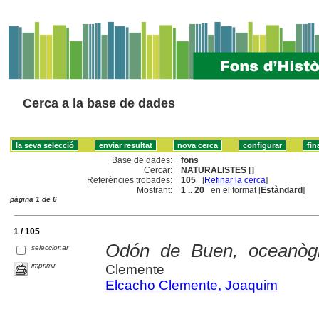
Cerca a la base de dades
Base de dades:
fons
Cercar:
NATURALISTES []
Referències trobades:
105
[
Refinar la cerca
]
Mostrant:
1 .. 20
en el format [
Estàndard
]
pàgina 1 de 6
1 / 105
Odón de Buen, oceanòg
seleccionar
imprimir
Clemente
Elcacho Clemente, Joaquim