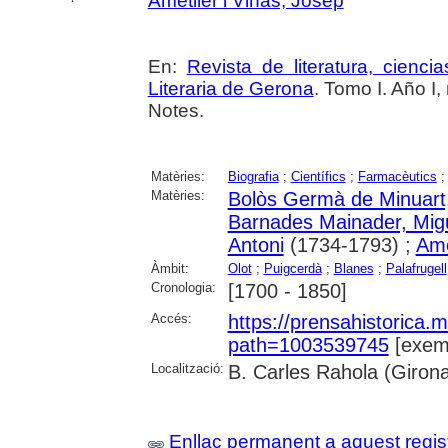
Ametller i Viñas, Josep
En:
Revista de literatura, cienc
Literaria de Gerona
. Tomo I. Año I
Notes.
Matèries:
Biografia
;
Científics
;
Farmacèutics
Matèries:
Bolòs Germà de Minuart
Barnades Mainader, Mig
Antoni
(1734-1793) ;
Ame
Àmbit:
Olot
;
Puigcerdà
;
Blanes
;
Palafrugell
Cronologia:
[1700 - 1850]
Accés:
https://prensahistorica
path=1003539745
[exemp
Localització:
B. Carles Rahola (Giron
Enllaç permanent a aquest regis