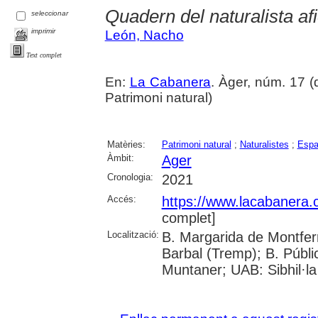
Quadern del naturalista afi
seleccionar
imprimir
León, Nacho
Text complet
En:
La Cabanera
. Àger, núm. 17 (
Patrimoni natural)
Matèries:
Patrimoni natural
;
Naturalistes
;
Espa
Àmbit:
Ager
Cronologia:
2021
Accés:
https://www.lacabanera
complet]
Localització:
B. Margarida de Montferr
Barbal (Tremp); B. Públi
Muntaner; UAB: Sibhil·la