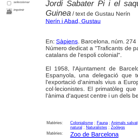
Jordi Sabater Pi i el saq
seleccionar
imprimir
Guinea
/ text de Gustau Nerín
Nerín i Abad, Gustau
En:
Sàpiens
. Barcelona, núm. 274 (
Número dedicat a "Traficants de pa
catalans de l'espoli colonial".
El 1958, l'Ajuntament de Barce
Espanyola, una delegació que te
l'exportació d'animals vius a Euro
col·lecionistes. El primatòleg q
l'ànima d'aquest centre i un dels be
Matèries:
Colonialisme
;
Fauna
;
Animals salva
natural
;
Naturalistes
;
Zoòlegs
Matèries:
Zoo de Barcelona