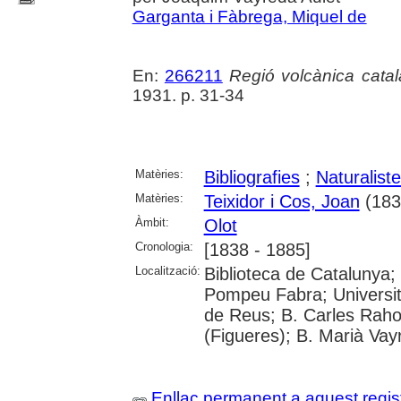
Garganta i Fàbrega, Miquel de
En:
266211
Regió volcànica catal
1931. p. 31-34
Matèries:
Bibliografies
;
Naturalist
Matèries:
Teixidor i Cos, Joan
(183
Àmbit:
Olot
Cronologia:
[1838 - 1885]
Localització:
Biblioteca de Catalunya; 
Pompeu Fabra; Universit
de Reus; B. Carles Raho
(Figueres); B. Marià Vay
Enllaç permanent a aquest regis