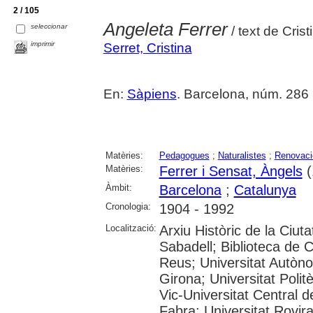
2 / 105
Angeleta Ferrer
seleccionar
/ text de Crist
imprimir
Serret, Cristina
En:
Sàpiens
. Barcelona, núm. 286 (f
Matèries:
Pedagogues
;
Naturalistes
;
Renovaci
Matèries:
Ferrer i Sensat, Àngels
(
Àmbit:
Barcelona
;
Catalunya
Cronologia:
1904 - 1992
Localització:
Arxiu Històric de la Ciut
Sabadell; Biblioteca de 
Reus; Universitat Autòno
Girona; Universitat Polit
Vic-Universitat Central 
Fabra; Universitat Rovira i