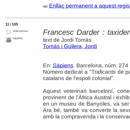
Enllaç permanent a aquest regis
11 / 105
Francesc Darder : taxide
seleccionar
imprimir
text de Jordi Tomàs
Tomàs i Guilera, Jordi
En:
Sàpiens
. Barcelona, núm. 274 (
Número dedicat a "Traficants de pa
catalans de l'espoli colonial".
Aquest veterinari barceloní, co
provinent de l'Àfrica Austral i exhib
en un museu de Banyoles, va ser u
Ara bé, també va convertir la sev
amb la compravenda i la conservac