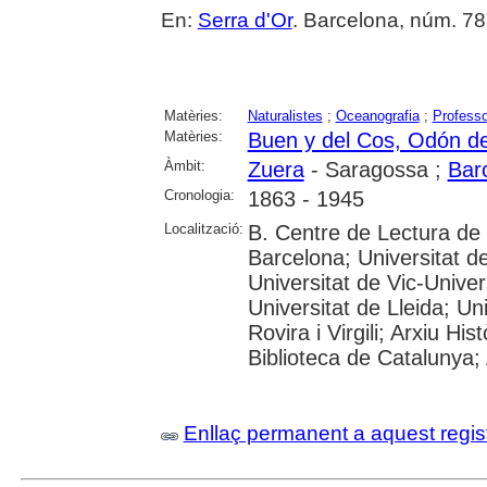
En:
Serra d'Or
. Barcelona, núm. 787-
Matèries:
Naturalistes
;
Oceanografia
;
Professo
Matèries:
Buen y del Cos, Odón d
Àmbit:
Zuera
- Saragossa ;
Bar
Cronologia:
1863 - 1945
Localització:
B. Centre de Lectura de
Barcelona; Universitat d
Universitat de Vic-Univer
Universitat de Lleida; U
Rovira i Virgili; Arxiu Hi
Biblioteca de Catalunya; 
Enllaç permanent a aquest regis