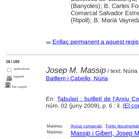
(Banyoles); B. Carles Fo
Comarcal Salvador Estre
(Ripoll); B. Marià Vayred
Enllaç permanent a aquest regis
16 / 105
Josep M. Massip
seleccionar
/ text: Núria
imprimir
Batllem i Cabello, Núria
Text complet
En:
Tabulari : butlletí de l'Arxiu 
núm. 02 (juny 2009), p. 6 : il. (
El co
Matèries:
Arxius comarcals
;
Fonts documental
Matèries:
Massip i Gibert, Josep M