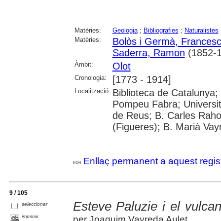
Matèries:
Geologia
;
Bibliografies
;
Naturalistes
Matèries:
Bolòs i Germà, Francesc
Saderra, Ramon
(1852-1
Àmbit:
Olot
Cronologia:
[1773 - 1914]
Localització:
Biblioteca de Catalunya; 
Pompeu Fabra; Universit
de Reus; B. Carles Raho
(Figueres); B. Marià Vay
Enllaç permanent a aquest regis
9 / 105
Esteve Paluzie i el vulca
seleccionar
imprimir
per Joaquim Vayreda Aulet