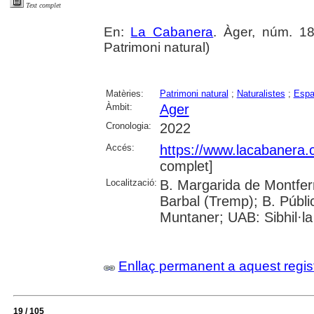
Text complet
En:
La Cabanera
. Àger, núm. 18 
Patrimoni natural)
Matèries:
Patrimoni natural
;
Naturalistes
;
Espa
Àmbit:
Ager
Cronologia:
2022
Accés:
https://www.lacabanera
complet]
Localització:
B. Margarida de Montferr
Barbal (Tremp); B. Públi
Muntaner; UAB: Sibhil·la
Enllaç permanent a aquest regis
19 / 105