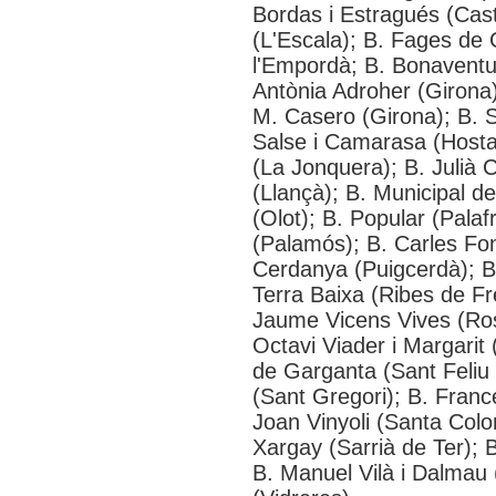
Bordas i Estragués (Cast
(L'Escala); B. Fages de
l'Empordà; B. Bonaventur
Antònia Adroher (Girona)
M. Casero (Girona); B. S
Salse i Camarasa (Hostal
(La Jonquera); B. Julià C
(Llançà); B. Municipal d
(Olot); B. Popular (Palafr
(Palamós); B. Carles Fo
Cerdanya (Puigcerdà); B
Terra Baixa (Ribes de Fr
Jaume Vicens Vives (Rose
Octavi Viader i Margarit
de Garganta (Sant Feliu d
(Sant Gregori); B. Franc
Joan Vinyoli (Santa Colo
Xargay (Sarrià de Ter); B
B. Manuel Vilà i Dalmau 