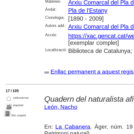
Matèries:
Arxiu Comarcal del Pla d
Àmbit:
Pla de l'Estany
Cronologia:
[1890 - 2009]
Autors add.:
Arxiu Comarcal del Pla d
Accés:
https://xac.gencat.cat/w
[exemplar complet]
Localització:
Biblioteca de Catalunya;
Enllaç permanent a aquest regis
17 / 105
Quadern del naturalista afi
seleccionar
imprimir
León, Nacho
Text complet
En:
La Cabanera
. Àger, núm. 19 
Patrimoni natural)