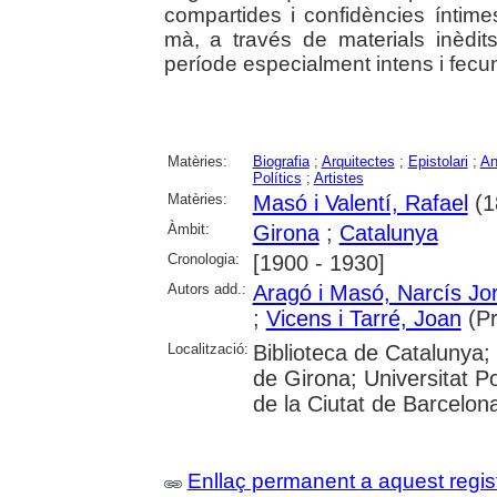
compartides i confidències íntim
mà, a través de materials inèdits
període especialment intens i fecund
Matèries:
Biografia
;
Arquitectes
;
Epistolari
;
An
Polítics
;
Artistes
Matèries:
Masó i Valentí, Rafael
(1
Àmbit:
Girona
;
Catalunya
Cronologia:
[1900 - 1930]
Autors add.:
Aragó i Masó, Narcís Jor
;
Vicens i Tarré, Joan
(Pr
Localització:
Biblioteca de Catalunya; 
de Girona; Universitat Po
de la Ciutat de Barcelon
Enllaç permanent a aquest regis