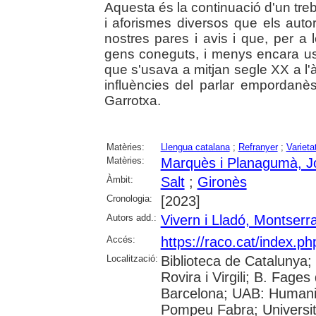
Aquesta és la continuació d'un tre
i aforismes diversos que els autor
nostres pares i avis i que, per a
gens coneguts, i menys encara us
que s'usava a mitjan segle XX a l'
influències del parlar empordanès
Garrotxa.
Matèries:
Llengua catalana
;
Refranyer
;
Varieta
Matèries:
Marquès i Planagumà, J
Àmbit:
Salt
;
Gironès
Cronologia:
[2023]
Autors add.:
Vivern i Lladó, Montserra
Accés:
https://raco.cat/index.p
Localització:
Biblioteca de Catalunya; 
Rovira i Virgili; B. Fage
Barcelona; UAB: Humanit
Pompeu Fabra; Universita