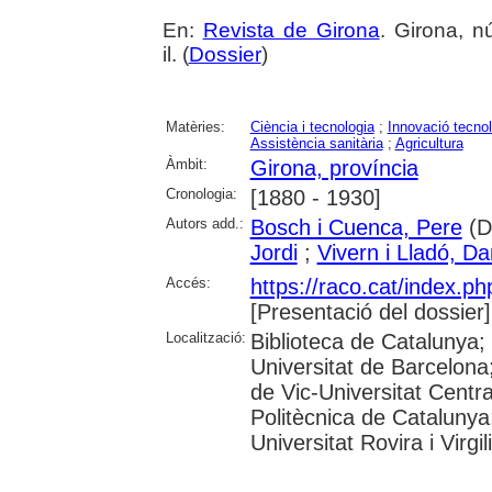
En:
Revista de Girona
. Girona, n
il. (
Dossier
)
Matèries:
Ciència i tecnologia
;
Innovació tecno
Assistència sanitària
;
Agricultura
Àmbit:
Girona, província
Cronologia:
[1880 - 1930]
Autors add.:
Bosch i Cuenca, Pere
(Di
Jordi
;
Vivern i Lladó, Da
Accés:
https://raco.cat/index.p
[Presentació del dossier]
Localització:
Biblioteca de Catalunya;
Universitat de Barcelona;
de Vic-Universitat Centra
Politècnica de Catalunya
Universitat Rovira i Virgil