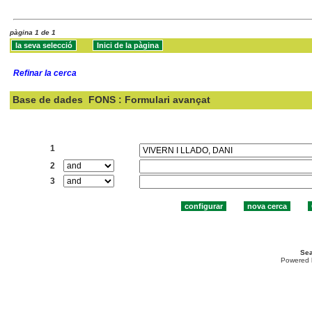
pàgina 1 de 1
Refinar la cerca
Base de dades
FONS : Formulari avançat
Cercar:
1
2
3
Sea
Powered