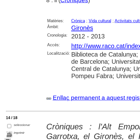
8 : il (
Cròniques
)
Matèries:
Crònica
;
Vida cultural
;
Activitats cult
Àmbit:
Gironès
Cronologia:
2012 - 2013
Accés:
http://www.raco.cat/ind
Localització:
Biblioteca de Catalunya;
de Barcelona; Universitat
Central de Catalunya; Uni
Pompeu Fabra; Universitat
Enllaç permanent a aquest regis
14 / 18
Cròniques : l'Alt Emp
seleccionar
imprimir
Garrotxa, el Gironès, el 