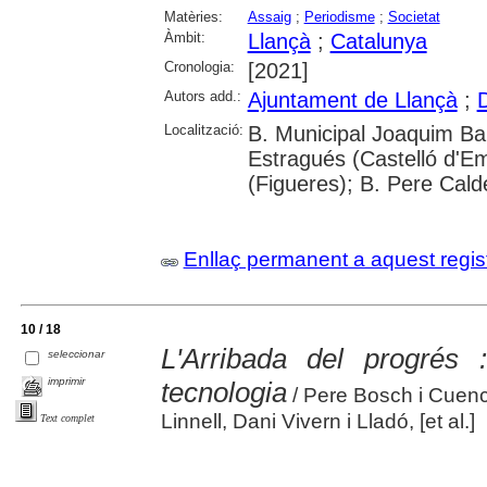
Matèries:
Assaig
;
Periodisme
;
Societat
Àmbit:
Llançà
;
Catalunya
Cronologia:
[2021]
Autors add.:
Ajuntament de Llançà
;
D
Localització:
B. Municipal Joaquim Ba
Estragués (Castelló d'E
(Figueres); B. Pere Cald
Enllaç permanent a aquest regis
10 / 18
L'Arribada del progrés 
seleccionar
imprimir
tecnologia
/ Pere Bosch i Cuenc
Linnell, Dani Vivern i Lladó, [et al.]
Text complet