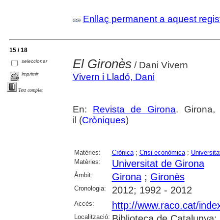
Enllaç permanent a aquest regis
15 / 18
El Gironès
seleccionar
/ Dani Vivern
imprimir
Vivern i Lladó, Dani
Text complet
En:
Revista de Girona
. Girona,
il (
Cròniques
)
Matèries:
Crònica
;
Crisi econòmica
;
Universita
Matèries:
Universitat de Girona
Àmbit:
Girona
;
Gironès
Cronologia:
2012; 1992 - 2012
Accés:
http://www.raco.cat/ind
Localització:
Biblioteca de Catalunya;