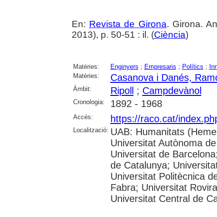
En:
Revista de Girona
. Girona. 
2013), p. 50-51 : il. (
Ciència
)
Matèries:
Enginyers
;
Empresaris
;
Polítics
;
In
Matèries:
Casanova i Danés, Ram
Àmbit:
Ripoll
;
Campdevànol
Cronologia:
1892 - 1968
Accés:
https://raco.cat/index.p
Localització:
UAB: Humanitats (Hemer
Universitat Autònoma de
Universitat de Barcelona;
de Catalunya; Universitat
Universitat Politècnica 
Fabra; Universitat Rovira 
Universitat Central de C