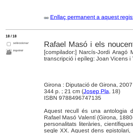
Enllaç permanent a aquest regis
18 / 18
Rafael Masó i els noucenti
seleccionar
imprimir
[compilador:] Narcís-Jordi Aragó 
transcripció i epíleg: Joan Vicens i
Girona : Diputació de Girona, 2007
344 p. ; 21 cm (
Josep Pla
, 18)
ISBN 9788496747135
Aquest recull és una antologia de
Rafael Masó Valentí (Girona, 1880-
personalitats literàries, científiqu
segle XX. Aquest dens epistolari, 