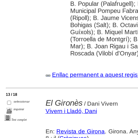
B. Popular (Palafrugell);
Municipal Pompeu Fabra 
(Ripoll); B. Jaume Vicen
Bohigas (Salt); B. Octavi
Guíxols); B. Miquel Martí
(Torroella de Montgrí); 
Mar); B. Joan Rigau i Sa
Roscada (Vilobí d'Onyar
Enllaç permanent a aquest regis
13 / 18
El Gironès
seleccionar
/ Dani Vivern
imprimir
Vivern i Lladó, Dani
Text complet
En:
Revista de Girona
. Girona. An