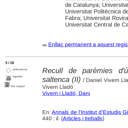
de Catalunya; Universitat
Universitat Politècnica 
Fabra; Universitat Rovira 
Universitat Central de C
Enllaç permanent a aquest regis
5 / 18
Recull de parèmies d'ú
seleccionar
imprimir
saltenca (II)
/ Daniel Vivern Ll
Vivern Lladó
Text complet
Vivern i Lladó, Dani
En:
Annals de l'Institut d'Estudis G
440 : il. (
Articles i treballs
)