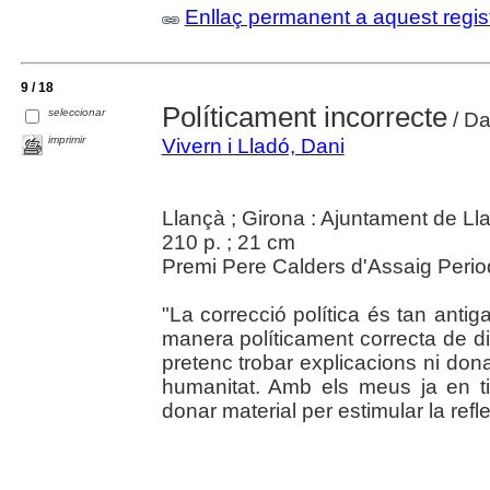
Enllaç permanent a aquest regis
9 / 18
Políticament incorrecte
seleccionar
/ Da
imprimir
Vivern i Lladó, Dani
Llançà ; Girona : Ajuntament de Ll
210 p. ; 21 cm
Premi Pere Calders d'Assaig Period
"La correcció política és tan anti
manera políticament correcta de 
pretenc trobar explicacions ni don
humanitat. Amb els meus ja en t
donar material per estimular la refl