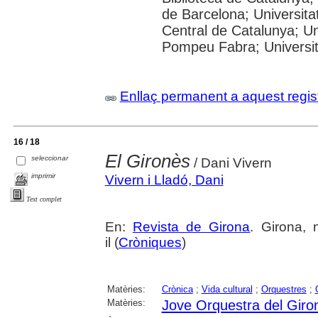
de Barcelona; Universitat
Central de Catalunya; Uni
Pompeu Fabra; Universitat
Enllaç permanent a aquest regis
16 / 18
El Gironès
seleccionar
/ Dani Vivern
imprimir
Vivern i Lladó, Dani
Text complet
En:
Revista de Girona
. Girona, 
il (
Cròniques
)
Matèries:
Crònica
;
Vida cultural
;
Orquestres
;
Matèries:
Jove Orquestra del Giro