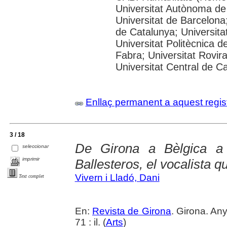
Universitat Autònoma de
Universitat de Barcelona;
de Catalunya; Universitat
Universitat Politècnica 
Fabra; Universitat Rovira 
Universitat Central de C
Enllaç permanent a aquest regis
3 / 18
De Girona a Bèlgica a 
seleccionar
imprimir
Ballesteros, el vocalista q
Vivern i Lladó, Dani
Text complet
En:
Revista de Girona
. Girona. An
71 : il. (
Arts
)