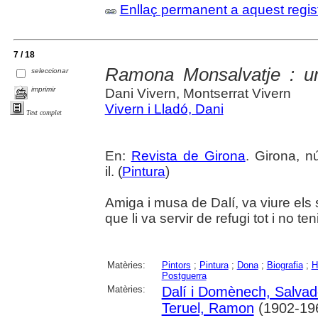
Enllaç permanent a aquest regis
7 / 18
Ramona Monsalvatje : u
seleccionar
imprimir
Dani Vivern, Montserrat Vivern
Vivern i Lladó, Dani
Text complet
En:
Revista de Girona
. Girona, n
il. (
Pintura
)
Amiga i musa de Dalí, va viure els 
que li va servir de refugi tot i no ten
Matèries:
Pintors
;
Pintura
;
Dona
;
Biografia
;
H
Postguerra
Matèries:
Dalí i Domènech, Salvad
Teruel, Ramon
(1902-19