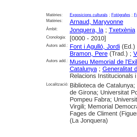
Matèries:
Exposicions culturals
;
Fotògrafes
;
F
Matèries:
Arnaud, Maryvonne
Àmbit:
Jonquera, la
;
Txetxènia
Cronologia:
[0000 - 2010]
Autors add.:
Font i Agulló, Jordi
(Ed.)
Bramon, Pere
(Trad.) ;
V
Autors add.:
Museu Memorial de l'Exi
Catalunya
;
Generalitat 
Relacions Institucionals i
Localització:
Biblioteca de Catalunya; 
de Girona; Universitat Po
Pompeu Fabra; Universita
Virgili; Memorial Democr
Fages de Climent (Figuer
(La Jonquera)