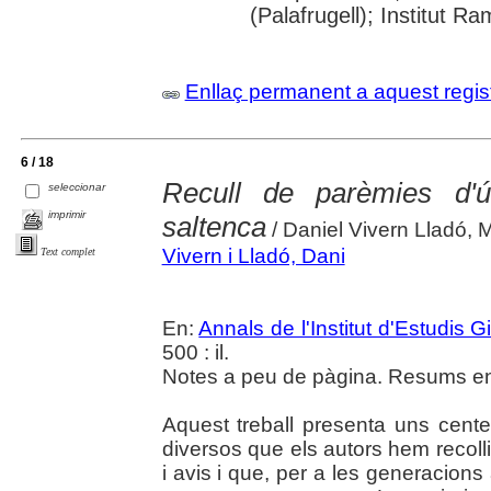
(Palafrugell); Institut 
Enllaç permanent a aquest regis
6 / 18
Recull de parèmies d'ú
seleccionar
imprimir
saltenca
/ Daniel Vivern Lladó, 
Vivern i Lladó, Dani
Text complet
En:
Annals de l'Institut d'Estudis G
500 : il.
Notes a peu de pàgina. Resums en 
Aquest treball presenta uns cent
diversos que els autors hem recolli
i avis i que, per a les generacions