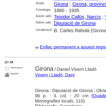
Àmbit:
Girona
;
Girona, provínc
Cronologia:
1880 - 1935
Autors add.:
Teixidor Callús, Narcís
;
Autors add.:
Diputació de Girona
Localització:
B. Carles Rahola (Giron
Enllaç permanent a aquest regis
12 / 18
Girona
seleccionar
/ Daniel Vivern Lladó
imprimir
Vivern i Lladó, Dani
Girona : Diputació de Girona : Obra
96 p. : il. col. ; 20 cm (
Quade
Monografies locals, 110)