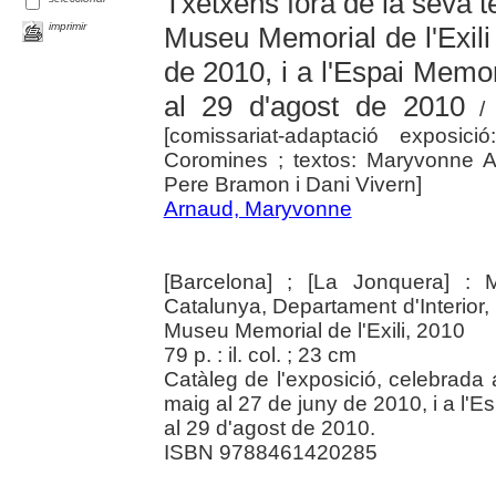
Txetxens fora de la seva ter
imprimir
Museu Memorial de l'Exili
de 2010, i a l'Espai Memor
al 29 d'agost de 2010
/ 
[comissariat-adaptació exposic
Coromines ; textos: Maryvonne Arn
Pere Bramon i Dani Vivern]
Arnaud, Maryvonne
[Barcelona] ; [La Jonquera] : 
Catalunya, Departament d'Interior, R
Museu Memorial de l'Exili, 2010
79 p. : il. col. ; 23 cm
Catàleg de l'exposició, celebrada 
maig al 27 de juny de 2010, i a l'E
al 29 d'agost de 2010.
ISBN 9788461420285