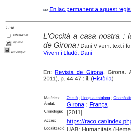
Enllaç permanent a aquest regis
2 / 18
L'Occità a casa nostra : l
seleccionar
imprimir
de Girona
/ Dani Vivern, text i f
Vivern i Lladó, Dani
Text complet
En:
Revista de Girona
. Girona.
2011), p. 44-47 : il. (
Història
)
Matèries:
Occità
;
Llengua catalana
;
Onomàsti
Àmbit:
Girona
;
França
Cronologia:
[2011]
Accés:
https://raco.cat/index.p
Localització:
UAB: Humanitats (Hemer