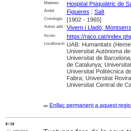
Matèries:
Hospital Psiquiàtric de Sa
Àmbit:
Figueres
;
Salt
Cronologia:
[1902 - 1965]
Autors add.:
Vivern i Lladó, Montserra
Accés:
https://raco.cat/index.p
Localització:
UAB: Humanitats (Hemer
Universitat Autònoma de
Universitat de Barcelona;
de Catalunya; Universitat
Universitat Politècnica 
Fabra; Universitat Rovira 
Universitat Central de C
Enllaç permanent a aquest regis
8 / 18
seleccionar