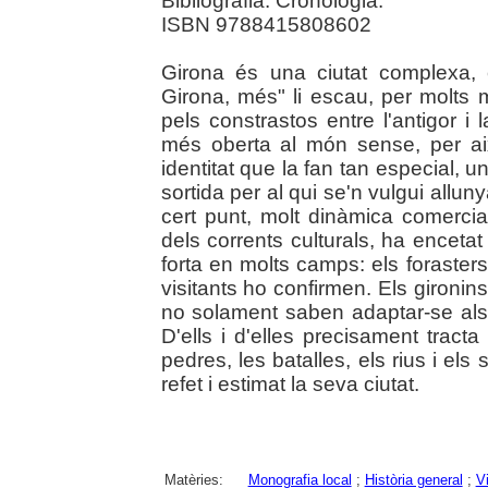
Bibliografia. Cronologia.
ISBN 9788415808602
Girona és una ciutat complexa, 
Girona, més" li escau, per molts m
pels constrastos entre l'antigor i 
més oberta al món sense, per aix
identitat que la fan tan especial, 
sortida per al qui se'n vulgui allun
cert punt, molt dinàmica comercia
dels corrents culturals, ha enceta
forta en molts camps: els forasters 
visitants ho confirmen. Els gironin
no solament saben adaptar-se als
D'ells i d'elles precisament trac
pedres, les batalles, els rius i els
refet i estimat la seva ciutat.
Matèries:
Monografia local
;
Història general
;
Vi