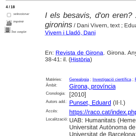
4 / 18
I els besavis, d'on eren?
seleccionar
imprimir
gironins
/ Dani Vivern, text ; Edu
Vivern i Lladó, Dani
Text complet
En:
Revista de Girona
. Girona. An
38-41: il. (
Història
)
Matèries:
Genealogia
;
Investigació científica
;
Àmbit:
Girona, província
Cronologia:
[2010]
Autors add.:
Punset, Eduard
(Il·l.)
Accés:
https://raco.cat/index.p
Localització:
UAB: Humanitats (Hemer
Universitat Autònoma de
Universitat de Barcelona;