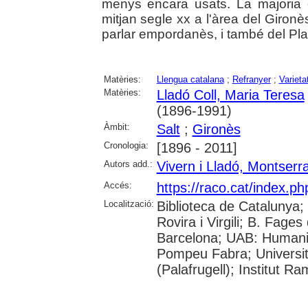
menys encara usats. La majoria 
mitjan segle xx a l'àrea del Gironè
parlar empordanès, i també del Pla 
Matèries:
Llengua catalana
;
Refranyer
;
Varieta
Matèries:
Lladó Coll, Maria Teresa
(1896-1991)
Àmbit:
Salt
;
Gironès
Cronologia:
[1896 - 2011]
Autors add.:
Vivern i Lladó, Montserra
Accés:
https://raco.cat/index.p
Localització:
Biblioteca de Catalunya; 
Rovira i Virgili; B. Fage
Barcelona; UAB: Humanit
Pompeu Fabra; Universita
(Palafrugell); Institut 