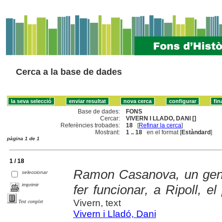
Cerca a la base de dades
Base de dades:
FONS
Cercar:
VIVERN I LLADO, DANI []
Referències trobades:
18
[
Refinar la cerca
]
Mostrant:
1 .. 18
en el format [
Estàndard
]
pàgina 1 de 1
1 / 18
Ramon Casanova, un geni
seleccionar
imprimir
fer funcionar, a Ripoll, e
Vivern, text
Text complet
Vivern i Lladó, Dani