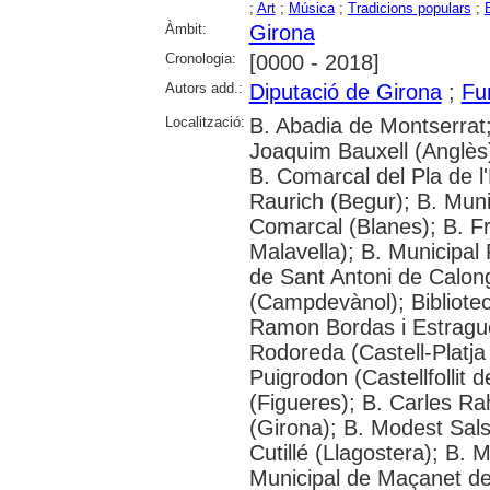
;
Art
;
Música
;
Tradicions populars
;
Àmbit:
Girona
Cronologia:
[0000 - 2018]
Autors add.:
Diputació de Girona
;
Fu
Localització:
B. Abadia de Montserrat;
Joaquim Bauxell (Anglès);
B. Comarcal del Pla de l
Raurich (Begur); B. Muni
Comarcal (Blanes); B. F
Malavella); B. Municipal
de Sant Antoni de Calon
(Campdevànol); Bibliotec
Ramon Bordas i Estragué
Rodoreda (Castell-Platja
Puigrodon (Castellfollit 
(Figueres); B. Carles Ra
(Girona); B. Modest Sals
Cutillé (Llagostera); B. 
Municipal de Maçanet de 