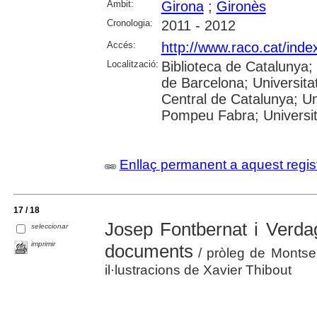
Àmbit:
Girona
;
Gironès
Cronologia:
2011 - 2012
Accés:
http://www.raco.cat/ind
Localització:
Biblioteca de Catalunya;
de Barcelona; Universitat
Central de Catalunya; Uni
Pompeu Fabra; Universitat
Enllaç permanent a aquest regis
17 / 18
Josep Fontbernat i Verda
seleccionar
imprimir
documents
/ pròleg de Montser
il·lustracions de Xavier Thibout