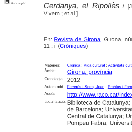
Cerdanya, el Ripollès
Text complet
/ [J
Vivern ; et al.]
En:
Revista de Girona
. Girona, n
11 : il (
Cròniques
)
Matèries:
Crònica
;
Vida cultural
;
Activitats cult
Àmbit:
Girona, província
Cronologia:
2012
Autors add.:
Ferrerós i Serra, Joan
;
Prohías i For
Accés:
http://www.raco.cat/ind
Localització:
Biblioteca de Catalunya;
de Barcelona; Universitat
Central de Catalunya; Uni
Pompeu Fabra; Universitat