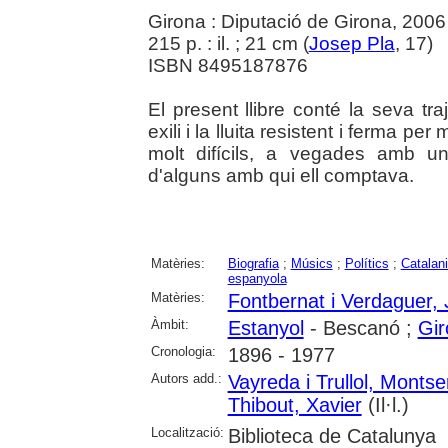
Girona : Diputació de Girona, 2006
215 p. : il. ; 21 cm (
Josep Pla
, 17)
ISBN 8495187876
El present llibre conté la seva tr
exili i la lluita resistent i ferma pe
molt difícils, a vegades amb un
d'alguns amb qui ell comptava.
Matèries:
Biografia
;
Músics
;
Polítics
;
Catalan
espanyola
Matèries:
Fontbernat i Verdaguer,
Àmbit:
Estanyol
- Bescanó ;
Gir
Cronologia:
1896 - 1977
Autors add.:
Vayreda i Trullol, Montse
Thibout, Xavier
(Il·l.)
Localització:
Biblioteca de Catalunya