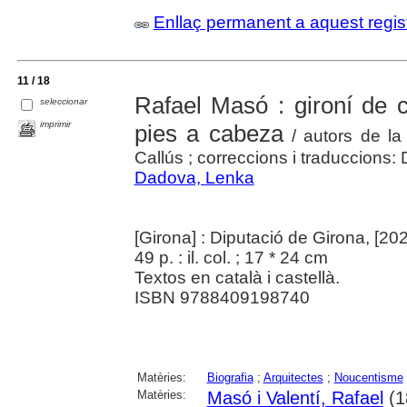
Enllaç permanent a aquest regis
11 / 18
Rafael Masó : gironí de
seleccionar
imprimir
pies a cabeza
/ autors de la
Callús ; correccions i traduccions:
Dadova, Lenka
[Girona] : Diputació de Girona, [20
49 p. : il. col. ; 17 * 24 cm
Textos en català i castellà.
ISBN 9788409198740
Matèries:
Biografia
;
Arquitectes
;
Noucentisme
Matèries:
Masó i Valentí, Rafael
(1