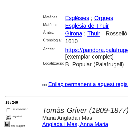
Matèries:
Esglésies
;
Orgues
Matèries:
Església de Thuir
Àmbit:
Girona
;
Thuir
- Rosselló
Cronologia:
1610
Accés:
https://pandora.palafru
[exemplar complet]
Localització:
B. Popular (Palafrugell)
Enllaç permanent a aquest regis
19 / 246
Tomàs Griver (1809-1877)
seleccionar
imprimir
Maria Anglada i Mas
Anglada i Mas, Anna Maria
Text complet