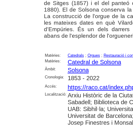
de Sitges (1857) i el del panteó
1880). El de Solsona conserva la m
La construcció de l'orgue de la ca
les mateixes dates en què Vilard
d'Empúries. És un dels darrers 
abans de l'esplendor de l'orguener
Matèries:
Catedrals
;
Orgues
;
Restauració i co
Matèries:
Catedral de Solsona
Àmbit:
Solsona
Cronologia:
1853 - 2022
Accés:
https://raco.cat/index.p
Localització:
Arxiu Històric de la Ciut
Sabadell; Biblioteca de 
UAB: Sibhil·la; Universi
Universitat de Barcelona
Josep Finestres i Monsa