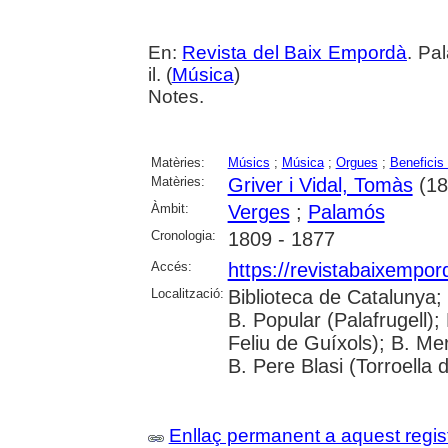
En:
Revista del Baix Empordà
. Pa
il. (
Música
)
Notes.
Matèries:
Músics
;
Música
;
Orgues
;
Beneficis 
Matèries:
Griver i Vidal, Tomàs
(18
Àmbit:
Verges
;
Palamós
Cronologia:
1809 - 1877
Accés:
https://revistabaixempo
Localització:
Biblioteca de Catalunya;
B. Popular (Palafrugell);
Feliu de Guíxols); B. Me
B. Pere Blasi (Torroella 
Enllaç permanent a aquest regis