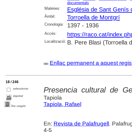
documentals
Matèries:
Església de Sant Genís d
Àmbit:
Torroella de Montgrí
Cronologia:
1397 - 1936
Accés:
https://raco.cat/index.p
Localització:
B. Pere Blasi (Torroella
Enllaç permanent a aquest regis
18 / 246
Presencia cultural de G
seleccionar
imprimir
Tapiola
Tapiola, Rafael
Text complet
En:
Revista de Palafrugell
. Palafru
4-5