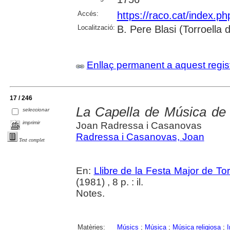
Accés:
https://raco.cat/index.p
Localització:
B. Pere Blasi (Torroella
Enllaç permanent a aquest regis
17 / 246
La Capella de Música de 
seleccionar
imprimir
Joan Radressa i Casanovas
Radressa i Casanovas, Joan
Text complet
En:
Llibre de la Festa Major de To
(1981) , 8 p. : il.
Notes.
Matèries:
Músics
;
Música
;
Música religiosa
;
I