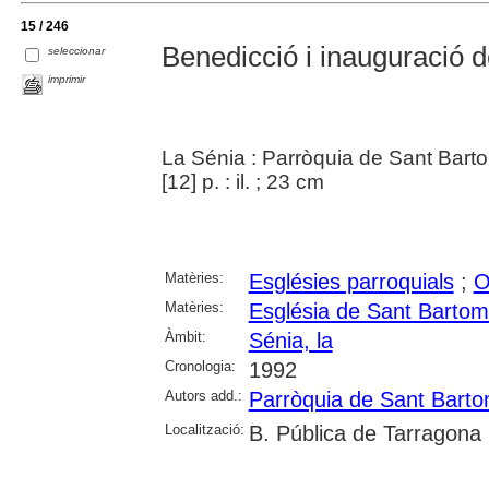
15 / 246
Benedicció i inauguració d
seleccionar
imprimir
La Sénia : Parròquia de Sant Bart
[12] p. : il. ; 23 cm
Matèries:
Esglésies parroquials
;
O
Matèries:
Església de Sant Bartom
Àmbit:
Sénia, la
Cronologia:
1992
Autors add.:
Parròquia de Sant Barto
Localització:
B. Pública de Tarragona