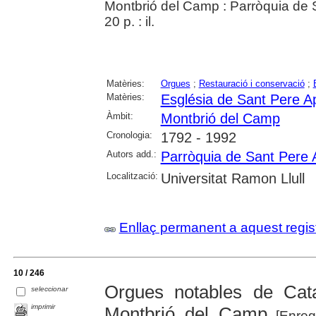
Montbrió del Camp : Parròquia de 
20 p. : il.
Matèries:
Orgues
;
Restauració i conservació
;
Matèries:
Església de Sant Pere A
Àmbit:
Montbrió del Camp
Cronologia:
1792 - 1992
Autors add.:
Parròquia de Sant Pere 
Localització:
Universitat Ramon Llull
Enllaç permanent a aquest regis
10 / 246
Orgues notables de Cat
seleccionar
imprimir
Montbrió del Camp
[Enreg