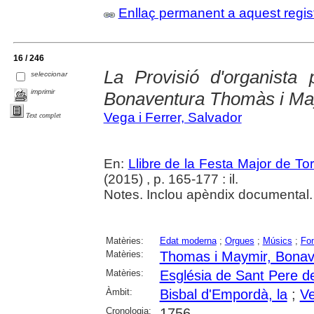
Enllaç permanent a aquest regis
16 / 246
La Provisió d'organista 
seleccionar
imprimir
Bonaventura Thomàs i Ma
Vega i Ferrer, Salvador
Text complet
En:
Llibre de la Festa Major de To
(2015) , p. 165-177 : il.
Notes. Inclou apèndix documental.
Matèries:
Edat moderna
;
Orgues
;
Músics
;
Fo
Matèries:
Thomas i Maymir, Bonav
Matèries:
Església de Sant Pere de
Àmbit:
Bisbal d'Empordà, la
;
V
Cronologia:
1756