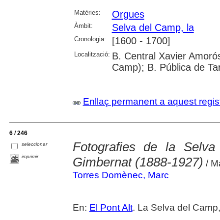
Matèries:
Orgues
Àmbit:
Selva del Camp, la
Cronologia:
[1600 - 1700]
Localització:
B. Central Xavier Amorós
Camp); B. Pública de Ta
Enllaç permanent a aquest regis
6 / 246
Fotografies de la Sel
seleccionar
imprimir
Gimbernat (1888-1927)
/ M
Torres Domènec, Marc
En:
El Pont Alt
. La Selva del Camp,