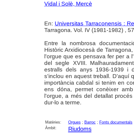
Vidal i Solè, Mercè
En:
Universitas Tarraconensis : Rev
Tarragona. Vol. IV (1981-1982) , 5
Entre la nombrosa documentaci
Històric Arxidiocesà de Tarragona,
l'orgue que es pensava fer per a l'
del segle XVIII. Malhauradament,
estralls dels anys 1936-1939 i d
s'inclou en aquest treball. D'aquí
importància cabdal si tenim en c
ens dóna, permet conèixer amb to
l'orgue, a més del detallat procé
dur-lo a terme.
Matèries:
Orgues
;
Barroc
;
Fonts documentals
Àmbit:
Riudoms