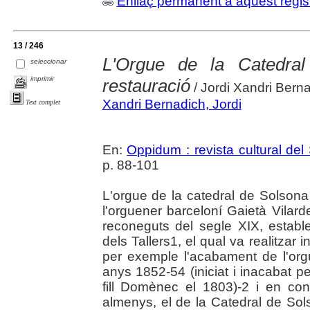
Enllaç permanent a aquest regis
13 / 246
L'Orgue de la Catedra
seleccionar
imprimir
restauració
/ Jordi Xandri Bern
Xandri Bernadich, Jordi
Text complet
En:
Oppidum : revista cultural del
p. 88-101
L'orgue de la catedral de Solsona 
l'orguener barceloní Gaietà Vilar
reconeguts del segle XIX, establ
dels Tallers1, el qual va realitzar
per exemple l'acabament de l'org
anys 1852-54 (iniciat i inacabat pe
fill Domènec el 1803)-2 i en con
almenys, el de la Catedral de Sols