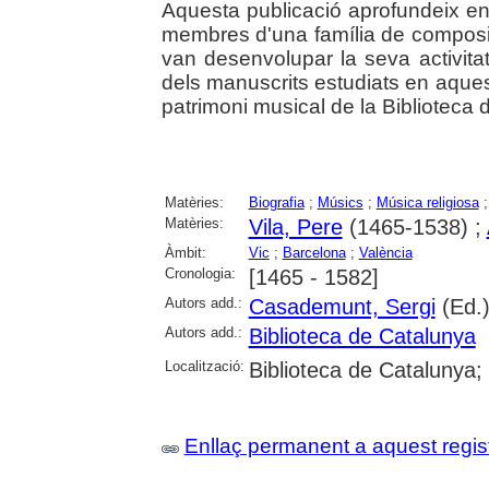
Aquesta publicació aprofundeix en 
membres d'una família de composit
van desenvolupar la seva activita
dels manuscrits estudiats en aques
patrimoni musical de la Biblioteca 
Matèries:
Biografia
;
Músics
;
Música religiosa
Matèries:
Vila, Pere
(1465-1538) ;
Àmbit:
Vic
;
Barcelona
;
València
Cronologia:
[1465 - 1582]
Autors add.:
Casademunt, Sergi
(Ed.
Autors add.:
Biblioteca de Catalunya
Localització:
Biblioteca de Catalunya
Enllaç permanent a aquest regis