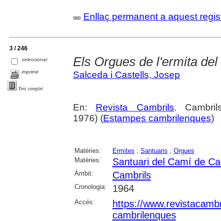
Enllaç permanent a aquest regis
3 / 246
Els Orgues de l'ermita de
seleccionar
imprimir
Salceda i Castells, Josep
Text complet
En:
Revista Cambrils
. Cambri
1976) (
Estampes cambrilenques
)
Matèries:
Ermites
;
Santuaris
;
Orgues
Matèries:
Santuari del Camí de Ca
Àmbit:
Cambrils
Cronologia:
1964
Accés:
https://www.revistacambr
cambrilenques