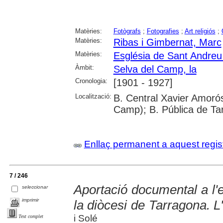
Matèries:
Fotògrafs
;
Fotografies
;
Art religiós
;
Matèries:
Ribas i Gimbernat, Marc
Matèries:
Església de Sant Andreu
Àmbit:
Selva del Camp, la
Cronologia:
[1901 - 1927]
Localització:
B. Central Xavier Amorós
Camp); B. Pública de Ta
Enllaç permanent a aquest regis
7 / 246
Aportació documental a l'
seleccionar
imprimir
la diòcesi de Tarragona. 
i Solé
Text complet