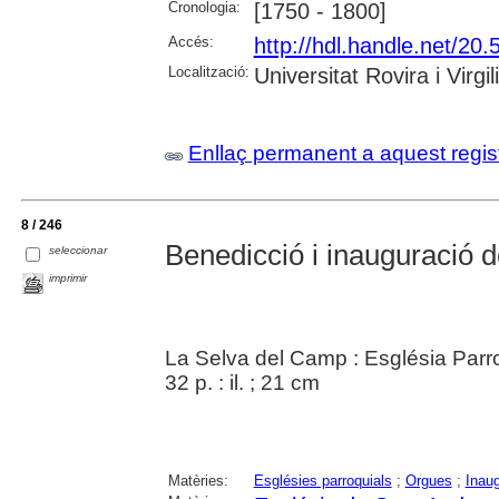
Cronologia:
[1750 - 1800]
Accés:
http://hdl.handle.net/2
Localització:
Universitat Rovira i Virgi
Enllaç permanent a aquest regis
8 / 246
Benedicció i inauguració de
seleccionar
imprimir
La Selva del Camp : Església Parr
32 p. : il. ; 21 cm
Matèries:
Esglésies parroquials
;
Orgues
;
Inau