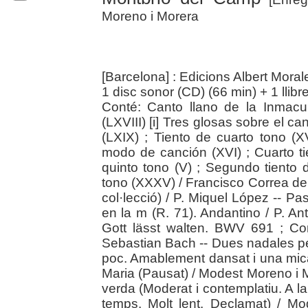
Moreno i Morera
[Barcelona] : Edicions Albert Mora
1 disc sonor (CD) (66 min) + 1 llibre
Conté: Canto llano de la Inmac
(LXVIII) [i] Tres glosas sobre el 
(LXIX) ; Tiento de cuarto tono (
modo de canción (XVI) ; Cuarto tie
quinto tono (V) ; Segundo tiento
tono (XXXV) / Francisco Correa de A
col·lecció) / P. Miquel López -- Pa
en la m (R. 71). Andantino / P. An
Gott lässt walten. BWV 691 ; Co
Sebastian Bach -- Dues nadales pe
poc. Amablement dansat i una mica
Maria (Pausat) / Modest Moreno i Mor
verda (Moderat i contemplatiu. A 
temps. Molt lent. Declamat) / M