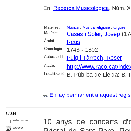
En:
Recerca Musicològica
, Núm. XI
Matèries:
Músics
;
Música religiosa
;
Orgues
Matèries:
Cases i Soler, Josep
(17
Àmbit:
Reus
Cronologia:
1743 - 1802
Autors add.:
Puig i Tàrrech, Roser
Accés:
http://www.raco.cat/inde
Localització:
B. Pública de Lleida; B.
Enllaç permanent a aquest regis
2 / 246
10 anys de concerts d'
seleccionar
imprimir
Prioral de Sant Pere, Re