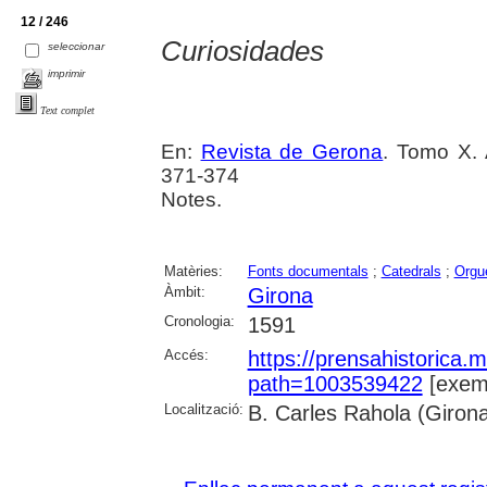
12 / 246
Curiosidades
seleccionar
imprimir
Text complet
En:
Revista de Gerona
. Tomo X. 
371-374
Notes.
Matèries:
Fonts documentals
;
Catedrals
;
Orgu
Àmbit:
Girona
Cronologia:
1591
Accés:
https://prensahistorica
path=1003539422
[exemp
Localització:
B. Carles Rahola (Giron