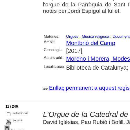
l'orgue de la Parròquia de Sant
notes per Jordi Espígol al fullet.
Matèries:
Orgues
;
Música religiosa
;
Document
Àmbit:
Montbrió del Camp
Cronologia:
[2017]
Autors add.:
Moreno i Morera, Modes
Localització:
Biblioteca de Catalunya;
Enllaç permanent a aquest regis
11 / 246
L'Orgue de la Catedral de
seleccionar
imprimir
David Iglésias, Pau Rubió i Bofill,