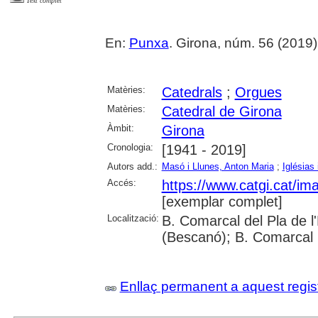
Text complet
En:
Punxa
. Girona, núm. 56 (2019) , 
Matèries:
Catedrals
;
Orgues
Matèries:
Catedral de Girona
Àmbit:
Girona
Cronologia:
[1941 - 2019]
Autors add.:
Masó i Llunes, Anton Maria
;
Iglésias
Accés:
https://www.catgi.cat/i
[exemplar complet]
Localització:
B. Comarcal del Pla de l
(Bescanó); B. Comarcal 
Enllaç permanent a aquest regis