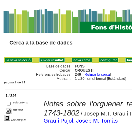
Cerca a la base de dades
Base de dades:
FONS
Cercar:
ORGUES []
Referències trobades:
246
[
Refinar la cerca
]
Mostrant:
1 .. 20
en el format [
Estàndard
]
pàgina 1 de 13
1 / 246
Notes sobre l'orguener 
seleccionar
imprimir
1743-1802
/ Josep M.T. Grau i P
Grau i Pujol, Josep M. Tomàs
Text complet