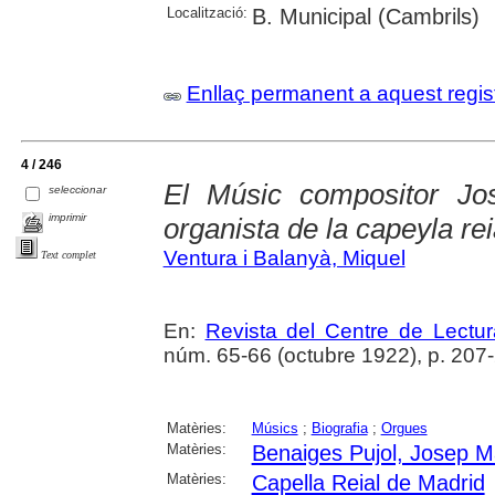
Localització:
B. Municipal (Cambrils)
Enllaç permanent a aquest regis
4 / 246
El Músic compositor Jo
seleccionar
imprimir
organista de la capeyla rei
Ventura i Balanyà, Miquel
Text complet
En:
Revista del Centre de Lectu
núm. 65-66 (octubre 1922), p. 207-20
Matèries:
Músics
;
Biografia
;
Orgues
Matèries:
Benaiges Pujol, Josep M
Matèries:
Capella Reial de Madrid