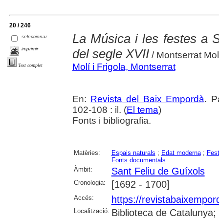
20 / 246
La Música i les festes a S
seleccionar
imprimir
del segle XVII
/ Montserrat Mol
Molí i Frigola, Montserrat
Text complet
En:
Revista del Baix Empordà
. P
102-108 : il. (
El tema
)
Fonts i bibliografia.
Matèries:
Espais naturals
;
Edat moderna
;
Fes
Fonts documentals
Àmbit:
Sant Feliu de Guíxols
Cronologia:
[1692 - 1700]
Accés:
https://revistabaixempo
Localització:
Biblioteca de Catalunya;