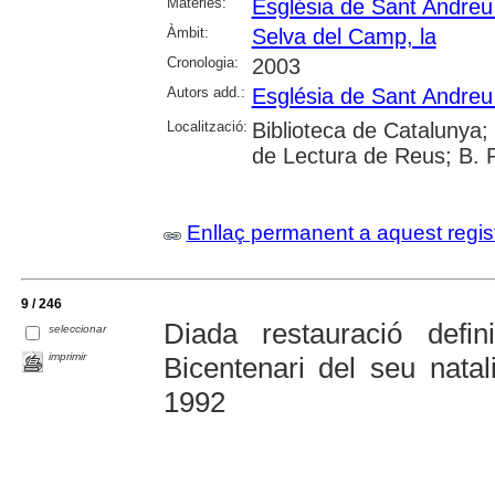
Matèries:
Església de Sant Andreu
Àmbit:
Selva del Camp, la
Cronologia:
2003
Autors add.:
Església de Sant Andreu
Localització:
Biblioteca de Catalunya;
de Lectura de Reus; B. 
Enllaç permanent a aquest regis
9 / 246
Diada restauració defin
seleccionar
imprimir
Bicentenari del seu nata
1992