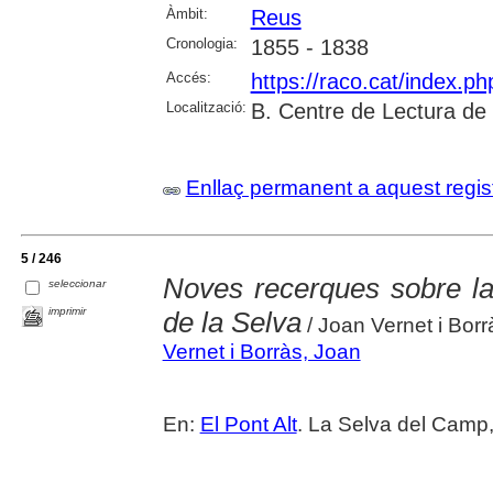
Àmbit:
Reus
Cronologia:
1855 - 1838
Accés:
https://raco.cat/index.p
Localització:
B. Centre de Lectura de
Enllaç permanent a aquest regis
5 / 246
Noves recerques sobre la 
seleccionar
imprimir
de la Selva
/ Joan Vernet i Borr
Vernet i Borràs, Joan
En:
El Pont Alt
. La Selva del Camp,