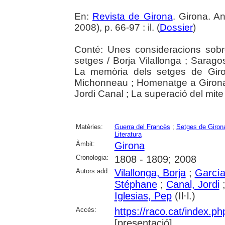
En:
Revista de Girona
. Girona. 
2008), p. 66-97 : il. (
Dossier
)
Conté: Unes consideracions sobr
setges / Borja Vilallonga ; Sarago
La memòria dels setges de Giro
Michonneau ; Homenatge a Girona:
Jordi Canal ; La superació del mite
Matèries:
Guerra del Francès
;
Setges de Giron
Literatura
Àmbit:
Girona
Cronologia:
1808 - 1809; 2008
Autors add.:
Vilallonga, Borja
;
García
Stéphane
;
Canal, Jordi
Iglesias, Pep
(Il·l.)
Accés:
https://raco.cat/index.p
[presentació]