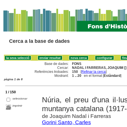
Cerca a la base de dades
Base de dades:
FONS
Cercar:
NADAL I FARRERAS, JOAQUIM []
Referències trobades:
150
[
Refinar la cerca
]
Mostrant:
1 .. 20
en el format [
Estàndard
]
pàgina 1 de 8
1 / 150
Núria, el preu d'una il·lu
seleccionar
imprimir
muntanya catalana (1917
de Joaquim Nadal i Farreras
Gorini Santo, Carles