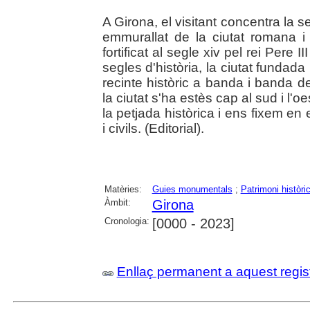
A Girona, el visitant concentra la se
emmurallat de la ciutat romana i c
fortificat al segle xiv pel rei Per
segles d'història, la ciutat fundad
recinte històric a banda i banda 
la ciutat s'ha estès cap al sud i l'
la petjada històrica i ens fixem en 
i civils. (Editorial).
Matèries:
Guies monumentals
;
Patrimoni històric 
Àmbit:
Girona
Cronologia:
[0000 - 2023]
Enllaç permanent a aquest regis