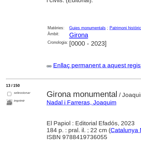
i civils. (Editorial).
Matèries:
Guies monumentals
;
Patrimoni històric 
Àmbit:
Girona
Cronologia:
[0000 - 2023]
Enllaç permanent a aquest regis
13 / 150
Girona monumental
seleccionar
/ Joaqui
imprimir
Nadal i Farreras, Joaquim
El Papiol : Editorial Efadós, 2023
184 p. : pral. il. ; 22 cm (
Catalunya
ISBN 9788419736055