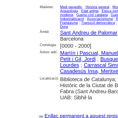
Matèries:
Medi geogràfic
;
Història general
;
Mon
Arqueologia
;
Edat antiga
;
Epoca ro
moderna
;
Guerra civil catalana
;
Guer
Industrialització
;
Associacionisme
;
E
Franquisme
;
Transició democràtica
;
Dona
Àmbit:
Sant Andreu de Palomar
Barcelona
Cronologia:
[0000 - 2000]
Autors add.:
Martín i Pascual, Manue
Petit i Gil, Jordi
;
Busquet
Lourdes
;
Carrascal Sim
Casadesús Insa, Meritxel
Localització:
Biblioteca de Catalunya;
Històric de la Ciutat de 
Fabra (Sant Andreu-Barc
UAB: Sibhil·la
Enllaç permanent a aquest regis