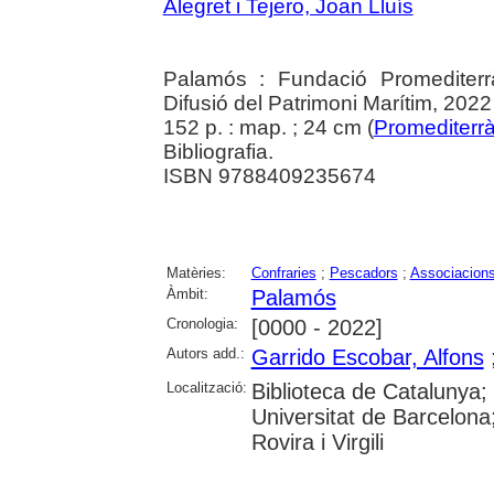
Alegret i Tejero, Joan Lluís
Palamós : Fundació Promediterr
Difusió del Patrimoni Marítim, 2022
152 p. : map. ; 24 cm (
Promediterr
Bibliografia.
ISBN 9788409235674
Matèries:
Confraries
;
Pescadors
;
Associacion
Àmbit:
Palamós
Cronologia:
[0000 - 2022]
Autors add.:
Garrido Escobar, Alfons
Localització:
Biblioteca de Catalunya;
Universitat de Barcelona;
Rovira i Virgili