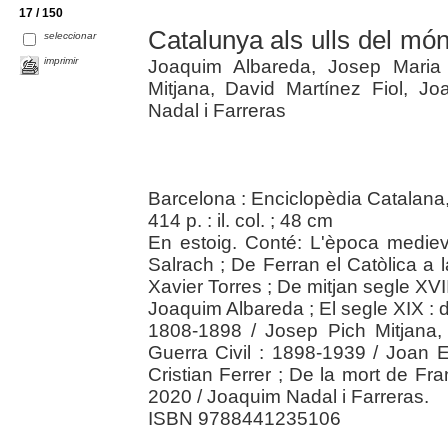
17 / 150
Catalunya als ulls del mó
seleccionar
imprimir
Joaquim Albareda, Josep Maria 
Mitjana, David Martínez Fiol, Jo
Nadal i Farreras
Barcelona : Enciclopèdia Catalana
414 p. : il. col. ; 48 cm
En estoig. Conté: L'època mediev
Salrach ; De Ferran el Catòlica a
Xavier Torres ; De mitjan segle XVI
Joaquim Albareda ; El segle XIX : 
1808-1898 / Josep Pich Mitjana,
Guerra Civil : 1898-1939 / Joan E
Cristian Ferrer ; De la mort de Fr
2020 / Joaquim Nadal i Farreras.
ISBN 9788441235106