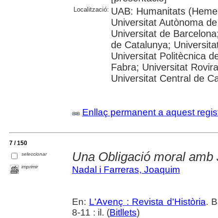
Localització:
UAB: Humanitats (Hemer
Universitat Autònoma de
Universitat de Barcelona;
de Catalunya; Universitat
Universitat Politècnica 
Fabra; Universitat Rovira 
Universitat Central de C
Enllaç permanent a aquest regis
7 / 150
Una Obligació moral amb
seleccionar
imprimir
Nadal i Farreras, Joaquim
En:
L'Avenç : Revista d'Història
. 
8-11 : il. (
Bitllets
)