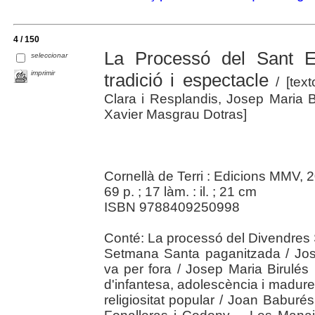
4 / 150
La Processó del Sant E
seleccionar
imprimir
tradició i espectacle
/ [tex
Clara i Resplandis, Josep Maria Biru
Xavier Masgrau Dotras]
Cornellà de Terri : Edicions MMV, 
69 p. ; 17 làm. : il. ; 21 cm
ISBN 9788409250998
Conté: La processó del Divendres 
Setmana Santa paganitzada / Jos
va per fora / Josep Maria Birulés
d'infantesa, adolescència i madure
religiositat popular / Joan Babur