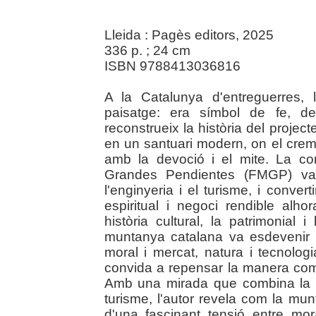
Lleida : Pagès editors, 2025
336 p. ; 24 cm
ISBN 9788413036816
A la Catalunya d'entreguerres
paisatge: era símbol de fe, de
reconstrueix la història del project
en un santuari modern, on el crema
amb la devoció i el mite. La c
Grandes Pendientes (FMGP) va s
l'enginyeria i el turisme, i conve
espiritual i negoci rendible al
història cultural, la patrimonial 
muntanya catalana va esdevenir e
moral i mercat, natura i tecnolog
convida a repensar la manera com 
Amb una mirada que combina la hist
turisme, l'autor revela com la mu
d'una fascinant tensió entre mora