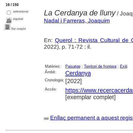
16 / 150
La Cerdanya de lluny
seleccionar
/ Joaq
imprimir
Nadal i Farreras, Joaquim
Text complet
En:
Querol : Revista Cultural de
2022), p. 71-72 : il.
Matèries:
Paisatge
;
Territori de frontera
;
Exili
Àmbit:
Cerdanya
Cronologia:
[2022]
Accés:
https://www.recercacerdan
[exemplar complet]
Enllaç permanent a aquest regis