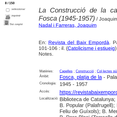
8 / 150
La Construcció de la ca
seleccionar
imprimir
Fosca (1945-1957)
/ Joaquim
Nadal i Farreras, Joaquim
Text complet
En:
Revista del Baix Empordà
. P
101-106 : il. (
Catolicisme i estiueig
Notes.
Matèries:
Capelles
;
Construcció
;
Col·lectes pú
Àmbit:
Fosca, platja de la
- Pal
Cronologia:
1945 - 1957
Accés:
https://revistabaixempo
Localització:
Biblioteca de Catalunya;
B. Popular (Palafrugell);
Feliu de Guíxols); B. Me