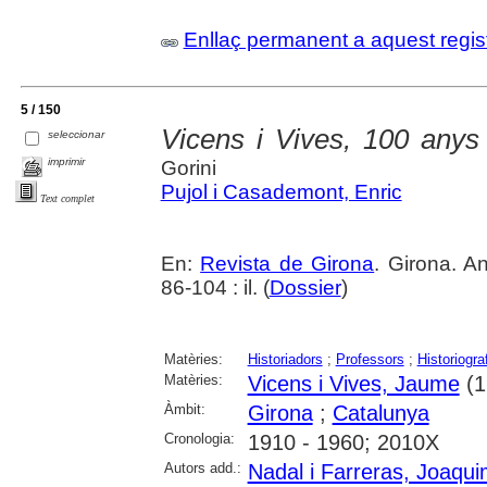
Enllaç permanent a aquest regis
5 / 150
Vicens i Vives, 100 anys
seleccionar
imprimir
Gorini
Pujol i Casademont, Enric
Text complet
En:
Revista de Girona
. Girona. A
86-104 : il. (
Dossier
)
Matèries:
Historiadors
;
Professors
;
Historiogra
Matèries:
Vicens i Vives, Jaume
(1
Àmbit:
Girona
;
Catalunya
Cronologia:
1910 - 1960; 2010X
Autors add.:
Nadal i Farreras, Joaqu