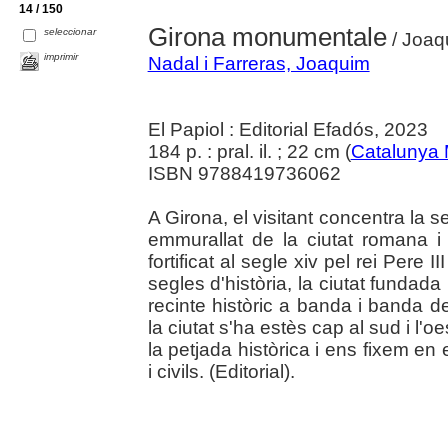
14 / 150
Girona monumentale
seleccionar
/ Joaq
imprimir
Nadal i Farreras, Joaquim
El Papiol : Editorial Efadós, 2023
184 p. : pral. il. ; 22 cm (
Catalunya
ISBN 9788419736062
A Girona, el visitant concentra la se
emmurallat de la ciutat romana i c
fortificat al segle xiv pel rei Per
segles d'història, la ciutat fundad
recinte històric a banda i banda 
la ciutat s'ha estès cap al sud i l'
la petjada històrica i ens fixem en 
i civils. (Editorial).