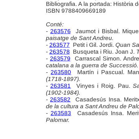
Bibliografia. A la portada: Històri
ISBN 9788409669189
Conté:
-
263576
Jaumot i Bisbal. Mique
paisatge de Sant Andreu.
-
263577
Petit i Gil. Jordi.
Quan San
-
263578
Busqueta i Riu. Joan J.
T
-
263579
Carrascal Simon. Andr
catalana a la guerra de Successió.
-
263580
Martín i Pascual. Ma
(1718-1897).
-
263581
Vinyes i Roig. Pau.
Sa
(1902-1984).
-
263582
Casadesús Insa. Meritx
de la cultura a Sant Andreu de Pal
-
263583
Casadesús Insa. Merit
Palomar.