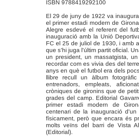
ISBN 9788419292100
El 29 de juny de 1922 va inaugurar
el primer estadi modern de Girona.
Alegre esdevé el referent del fu
inauguració amb la Unió Deportiva
FC el 25 de juliol de 1930, i amb 
que s'hi juga l'últim partit oficial.
un president, un massatgista, un 
recordar com es vivia des del terr
anys en què el futbol era dels pocs
llibre recull un àlbum fotogràf
entrenadors, empleats, aficion
cròniques de gironins que de peti
grades del camp. Editorial Gavarr
primer estadi modern de Giro
centenari de la inauguració d'u
físicament, però que encara és pr
molts veïns del barri de Vista Al
(Editorial).