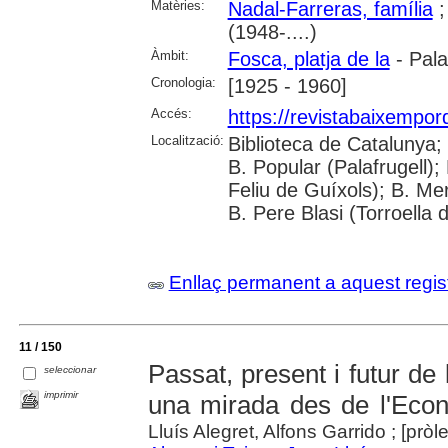
Matèries:
Nadal-Farreras, família
(1948-....)
Àmbit:
Fosca, platja de la
- Pal
Cronologia:
[1925 - 1960]
Accés:
https://revistabaixempo
Localització:
Biblioteca de Catalunya;
B. Popular (Palafrugell);
Feliu de Guíxols); B. Me
B. Pere Blasi (Torroella 
Enllaç permanent a aquest regis
11 / 150
Passat, present i futur de
seleccionar
imprimir
una mirada des de l'Econ
Lluís Alegret, Alfons Garrido ; [prò