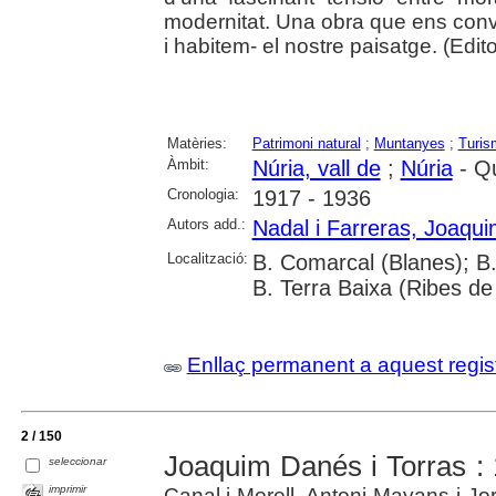
modernitat. Una obra que ens con
i habitem- el nostre paisatge. (Editor
Matèries:
Patrimoni natural
;
Muntanyes
;
Turis
Àmbit:
Núria, vall de
;
Núria
- Q
Cronologia:
1917 - 1936
Autors add.:
Nadal i Farreras, Joaqu
Localització:
B. Comarcal (Blanes); B
B. Terra Baixa (Ribes de
Enllaç permanent a aquest regis
2 / 150
Joaquim Danés i Torras :
seleccionar
imprimir
Canal i Morell, Antoni Mayans i Jor