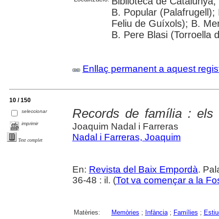
Biblioteca de Catalunya;
B. Popular (Palafrugell);
Feliu de Guíxols); B. Me
B. Pere Blasi (Torroella 
Enllaç permanent a aquest regis
10 / 150
Records de família : els
seleccionar
imprimir
Joaquim Nadal i Farreras
Nadal i Farreras, Joaquim
Text complet
En:
Revista del Baix Empordà
. Pal
36-48 : il. (
Tot va començar a la Fo
Matèries:
Memòries
;
Infància
;
Famílies
;
Estiu