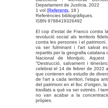
Departament de Justícia, 2022
1 vol (
Referents
, 18 )
Referències bibliogràfiques.
ISBN 9788419326492
El cop d'estat de Franco contra l
revolució social als territoris fid
contra les persones i el patrimoni
va ser fulminant i l'art salvat 
repartits per la geografia catalan
Nacional de Montjuïc. Aquest l
"Destrucció, salvament i itineràn
celebrat el 14 de febrer de 2022 
que contenen els estudis de diver
de l'art a cada territori, l'etapa an
del patrimoni en el lloc d'origen, l
trasllats a què va ser sotmès. I ta
no van acabar a la concentraci
pròpies.