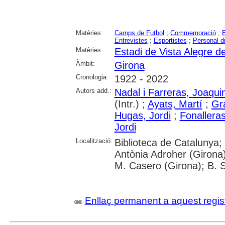
Matèries:
Camps de Futbol
;
Commemoració
;
E
Entrevistes
;
Esportistes
;
Personal di
Matèries:
Estadi de Vista Alegre d
Àmbit:
Girona
Cronologia:
1922 - 2022
Autors add.:
Nadal i Farreras, Joaqu
(Intr.) ;
Ayats, Martí
;
Gra
Hugas, Jordi
;
Fonallera
Jordi
Localització:
Biblioteca de Catalunya;
Antònia Adroher (Girona)
M. Casero (Girona); B. S
Enllaç permanent a aquest regis