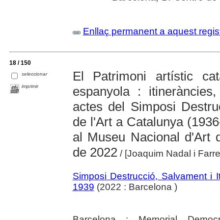
Enllaç permanent a aquest regis
18 / 150
El Patrimoni artístic ca
seleccionar
imprimir
espanyola : itineràncies
actes del Simposi Destruc
de l'Art a Catalunya (1936
al Museu Nacional d'Art 
de 2022
/ [Joaquim Nadal i Farre
Simposi Destrucció, Salvament i I
1939
(2022 : Barcelona )
Barcelona : Memorial Democrà