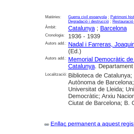
Matèries:
Guerra civil espanyola
;
Patrimoni histò
Degradació i destrucció
;
Restauració 
Àmbit:
Catalunya
;
Barcelona
Cronologia:
1936 - 1939
Autors add.:
Nadal i Farreras, Joaqu
(Ed.)
Autors add.:
Memorial Democràtic de
Catalunya
. Departament 
Localització:
Biblioteca de Catalunya;
Autònoma de Barcelona; 
Universitat de Lleida; Uni
Democràtic; Arxiu Nacion
Ciutat de Barcelona; B.
Enllaç permanent a aquest regis