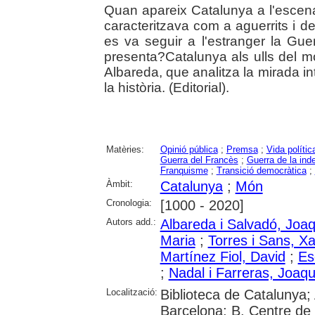
Quan apareix Catalunya a l'escen
caracteritzava com a aguerrits i 
es va seguir a l'estranger la Guer
presenta?Catalunya als ulls del mó
Albareda, que analitza la mirada in
la història. (Editorial).
Matèries:
Opinió pública
;
Premsa
;
Vida polític
Guerra del Francès
;
Guerra de la in
Franquisme
;
Transició democràtica
;
Àmbit:
Catalunya
;
Món
Cronologia:
[1000 - 2020]
Autors add.:
Albareda i Salvadó, Joa
Maria
;
Torres i Sans, Xa
Martínez Fiol, David
;
Es
;
Nadal i Farreras, Joaq
Localització:
Biblioteca de Catalunya; 
Barcelona; B. Centre de