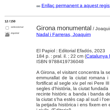
Enllaç permanent a aquest regis
12 / 150
Girona monumental
seleccionar
/ Joaqui
imprimir
Nadal i Farreras, Joaquim
El Papiol : Editorial Efadós, 2023
184 p. : pral. il. ; 22 cm (
Catalunya
ISBN 9788419736048
A Girona, el visitant concentra la se
emmurallat de la ciutat romana i c
fortificat al segle xiv pel rei Per
segles d'història, la ciutat fundad
recinte històric a banda i banda 
la ciutat s'ha estès cap al sud i l'
la petjada històrica i ens fixem en 