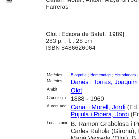
Farreras
Olot : Editora de Batet, [1989]
283 p. : il. ; 28 cm
ISBN 8486626064
Matèries:
Biografia
;
Homenatge
;
Historiadors
Matèries:
Danés i Torras, Joaquim
Àmbit:
Olot
Cronologia:
1888 - 1960
Autors add.:
Canal i Morell, Jordi
(Ed.
Pujiula i Ribera, Jordi
(Ed
Localització:
B. Ramon Grabolosa i Pui
Carles Rahola (Girona); 
Marià Vayreda (Olot); B.