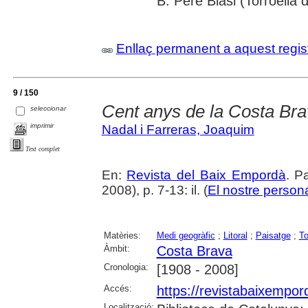
B. Pere Blasi (Torroella 
Enllaç permanent a aquest regis
9 / 150
Cent anys de la Costa Br
seleccionar
imprimir
Nadal i Farreras, Joaquim
Text complet
En:
Revista del Baix Empordà
. P
2008), p. 7-13: il. (
El nostre person
Matèries:
Medi geogràfic
;
Litoral
;
Paisatge
;
To
Àmbit:
Costa Brava
Cronologia:
[1908 - 2008]
Accés:
https://revistabaixempo
Localització: