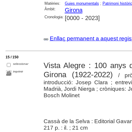
Matèries:
Guies monumentals
;
Patrimoni històric 
Àmbit:
Girona
Cronologia:
[0000 - 2023]
Enllaç permanent a aquest regis
15 / 150
Vista Alegre : 100 anys 
seleccionar
imprimir
Girona (1922-2022)
/ prò
introducció: Josep Clara ; entrev
Madrià, Jordi Nierga ; cròniques: 
Bosch Molinet
Cassà de la Selva : Editorial Gava
217 p. : il. ; 21 cm