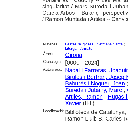
Fonalleras i Codony -- Les Manai
singularitat / Marc Sureda i Juba
Garcia-Arbós -- Balanç i perspect
/ Ramon Muntada i Artiles -- Canvis
Matèries:
Festes religioses
;
Setmana Santa
;
T
Litúrgia
;
Armats
Àmbit:
Girona
Cronologia:
[0000 - 2024]
Autors add.:
Nadal i Farreras, Joaqu
Birulés i Bertran, Josep 
Baburés i Noguer, Joan
Sureda i Jubany, Marc
;
Artiles, Ramon
;
Hugas i
Xavier
(Il·l.)
Localització:
Biblioteca de Catalunya; 
Ramon Llull; B. Carles R