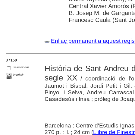
Central Xavier Amorós (R
B. Josep M. de Garganta 
Francesc Caula (Sant Jo
Enllaç permanent a aquest regis
3 / 150
Història de Sant Andreu de
seleccionar
imprimir
segle XX
/ coordinació de l'o
Jaumot i Bisbal, Jordi Petit i Gi
Pinyol i Selva, Andreu Carrascal
Casadesús i Insa ; pròleg de Joaqu
Barcelona : Centre d'Estudis Ignasi
270 p. : il. ; 24 cm (
Llibre de Finestr