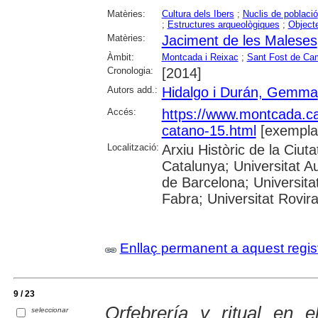
Matèries:
Cultura dels Ibers
;
Nuclis de població
;
Estructures arqueològiques
;
Object
Matèries:
Jaciment de les Maleses
Àmbit:
Montcada i Reixac
;
Sant Fost de Ca
Cronologia:
[2014]
Autors add.:
Hidalgo i Durán, Gemma
Accés:
https://www.montcada.c
catano-15.html
[exempla
Localització:
Arxiu Històric de la Ciut
Catalunya; Universitat A
de Barcelona; Universita
Fabra; Universitat Rovira
Enllaç permanent a aquest regis
9 / 23
Orfebrería y ritual en e
seleccionar