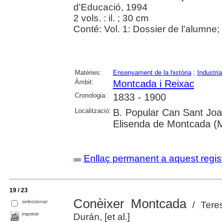
d'Educació, 1994
2 vols. : il. ; 30 cm
Conté: Vol. 1: Dossier de l'alumne; 
Matèries:
Ensenyament de la història
;
Industria
Àmbit:
Montcada i Reixac
Cronologia:
1833 - 1900
Localització:
B. Popular Can Sant Joan
Elisenda de Montcada (M
Enllaç permanent a aquest regis
19 / 23
Conèixer Montcada
seleccionar
/ Tere
imprimir
Durán, [et al.]