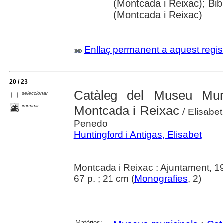
(Montcada i Reixac); Bi
(Montcada i Reixac)
Enllaç permanent a aquest regis
20 / 23
Catàleg del Museu Mun
seleccionar
imprimir
Montcada i Reixac
/ Elisabe
Penedo
Huntingford i Antigas, Elisabet
Montcada i Reixac : Ajuntament, 1
67 p. ; 21 cm (
Monografies
, 2)
Matèries: