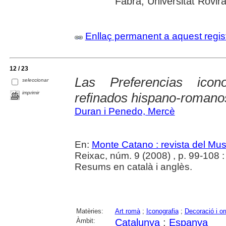
Fabra; Universitat Rovira
Enllaç permanent a aquest regis
12 / 23
Las Preferencias icon
seleccionar
imprimir
refinados hispano-romano
Duran i Penedo, Mercè
En:
Monte Catano : revista del Mu
Reixac, núm. 9 (2008) , p. 99-108 : i
Resums en català i anglès.
Matèries:
Art romà
;
Iconografia
;
Decoració i o
Àmbit:
Catalunya
;
Espanya