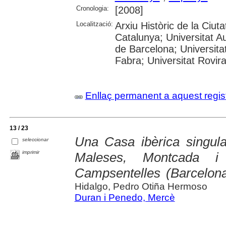
Cronologia:
[2008]
Localització:
Arxiu Històric de la Ciut
Catalunya; Universitat A
de Barcelona; Universita
Fabra; Universitat Rovira
Enllaç permanent a aquest regis
13 / 23
Una Casa ibèrica singula
seleccionar
imprimir
Maleses, Montcada i
Campsentelles (Barcelon
Hidalgo, Pedro Otiña Hermoso
Duran i Penedo, Mercè