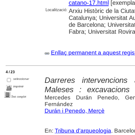
catano-17.html
[exempla
Localització:
Arxiu Històric de la Ciut
Catalunya; Universitat A
de Barcelona; Universita
Fabra; Universitat Rovira
Enllaç permanent a aquest regis
4 / 23
Darreres intervencions
seleccionar
imprimir
Maleses : excavacions 
Mercedes Durán Penedo, Gem
Text complet
Fernández
Durán i Penedo, Merçè
En:
Tribuna d'arqueologia
. Barcelo