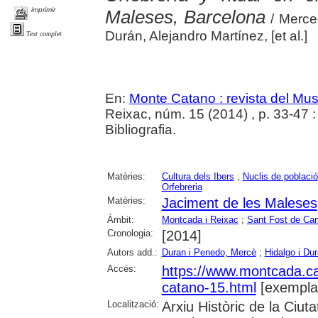
imprimir
Maleses, Barcelona
/ Merce
Durán, Alejandro Martínez, [et al.]
Text complet
En:
Monte Catano : revista del Mu
Reixac, núm. 15 (2014) , p. 33-47 : i
Bibliografia.
Matèries:
Cultura dels Ibers
;
Nuclis de població
Orfebreria
Matèries:
Jaciment de les Maleses
Àmbit:
Montcada i Reixac
;
Sant Fost de Ca
Cronologia:
[2014]
Autors add.:
Duran i Penedo, Mercè
;
Hidalgo i D
Accés:
https://www.montcada.c
catano-15.html
[exempla
Localització:
Arxiu Històric de la Ciut