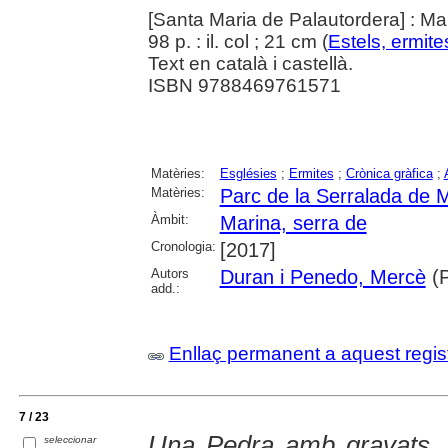
[Santa Maria de Palautordera] : M
98 p. : il. col ; 21 cm (
Estels, ermite
Text en català i castellà.
ISBN 9788469761571
Matèries:
Esglésies
;
Ermites
;
Crònica gràfica
;
Matèries:
Parc de la Serralada de 
Àmbit:
Marina, serra de
Cronologia:
[2017]
Autors
Duran i Penedo, Mercè
(P
add.:
Enllaç permanent a aquest regis
7 / 23
Una Pedra amb gravats, tr
seleccionar