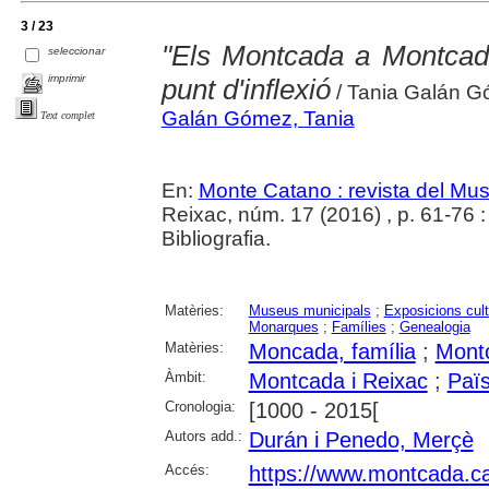
3 / 23
"Els Montcada a Montcada
seleccionar
imprimir
punt d'inflexió
/ Tania Galán 
Galán Gómez, Tania
Text complet
En:
Monte Catano : revista del Mu
Reixac, núm. 17 (2016) , p. 61-76 : i
Bibliografia.
Matèries:
Museus municipals
;
Exposicions cult
Monarques
;
Famílies
;
Genealogia
Matèries:
Moncada, família
;
Montc
Àmbit:
Montcada i Reixac
;
Paï
Cronologia:
[1000 - 2015[
Autors add.:
Durán i Penedo, Merçè
Accés:
https://www.montcada.c