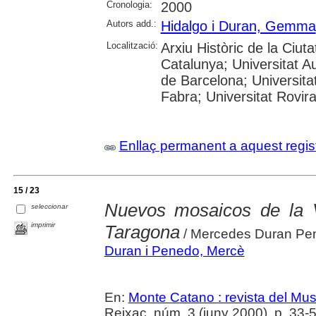
Cronologia:
2000
Autors add.:
Hidalgo i Duran, Gemma
Localització:
Arxiu Històric de la Ciut
Catalunya; Universitat A
de Barcelona; Universita
Fabra; Universitat Rovira
Enllaç permanent a aquest regis
15 / 23
Nuevos mosaicos de la Vi
seleccionar
imprimir
Taragona
/ Mercedes Duran Pe
Duran i Penedo, Mercè
En:
Monte Catano : revista del Mu
Reixac, núm. 3 (juny 2000), p. 33-52 