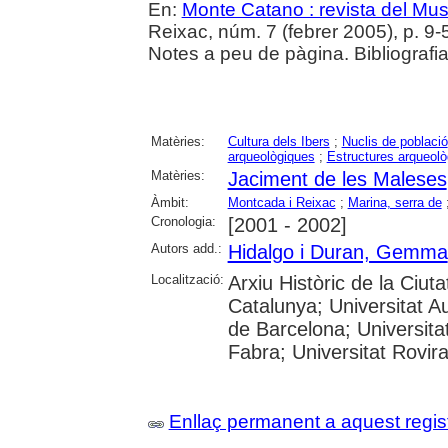
En:
Monte Catano : revista del Mu
Reixac, núm. 7 (febrer 2005), p. 9-54 
Notes a peu de pàgina. Bibliografi
Matèries:
Cultura dels Ibers
;
Nuclis de població
arqueològiques
;
Estructures arqueol
Matèries:
Jaciment de les Maleses
Àmbit:
Montcada i Reixac
;
Marina, serra de
Cronologia:
[2001 - 2002]
Autors add.:
Hidalgo i Duran, Gemma
Localització:
Arxiu Històric de la Ciut
Catalunya; Universitat A
de Barcelona; Universita
Fabra; Universitat Rovira
Enllaç permanent a aquest regis