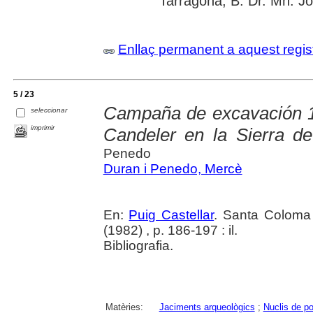
Tarragona; B. Dr. Mn. J
Enllaç permanent a aquest regis
5 / 23
Campaña de excavación 19
seleccionar
imprimir
Candeler en la Sierra d
Penedo
Duran i Penedo, Mercè
En:
Puig Castellar
. Santa Coloma
(1982) , p. 186-197 : il.
Bibliografia.
Matèries:
Jaciments arqueològics
;
Nuclis de po