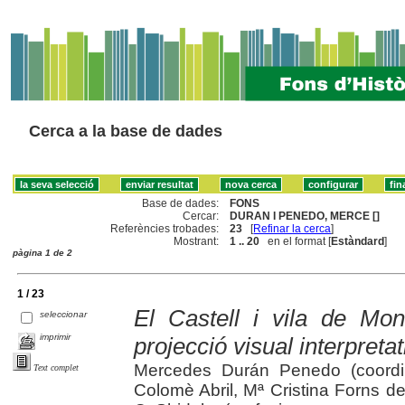
Cerca a la base de dades
Base de dades:
FONS
Cercar:
DURAN I PENEDO, MERCE []
Referències trobades:
23
[
Refinar la cerca
]
Mostrant:
1 .. 20
en el format [
Estàndard
]
pàgina 1 de 2
1 / 23
El Castell i vila de Mont
seleccionar
imprimir
projecció visual interpreta
Mercedes Durán Penedo (coordin
Text complet
Colomè Abril, Mª Cristina Forns d