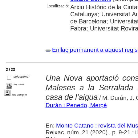
Localització:
Arxiu Històric de la Ciut
Catalunya; Universitat A
de Barcelona; Universita
Fabra; Universitat Rovira
Enllaç permanent a aquest regis
2 / 23
Una Nova aportació cons
seleccionar
imprimir
Maleses a la Serralada 
casa de l'aigua
Text complet
/ M. Durán, J. 
Durán i Penedo, Merçè
En:
Monte Catano : revista del Mu
Reixac, núm. 21 (2020) , p. 9-21 : il