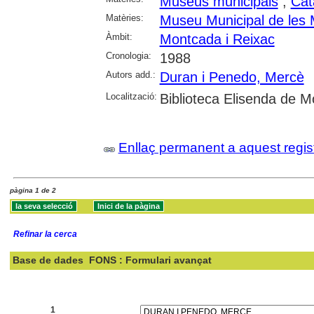
Museus municipals
;
Cat
Matèries:
Museu Municipal de les 
Àmbit:
Montcada i Reixac
Cronologia:
1988
Autors add.:
Duran i Penedo, Mercè
Localització:
Biblioteca Elisenda de 
Enllaç permanent a aquest regis
pàgina 1 de 2
Refinar la cerca
Base de dades
FONS : Formulari avançat
Cercar:
1