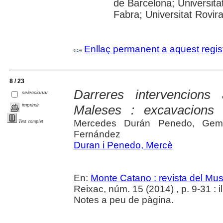
de Barcelona; Universita
Fabra; Universitat Rovira
Enllaç permanent a aquest regis
8 / 23
Darreres intervencions
seleccionar
imprimir
Maleses : excavacions 
Mercedes Durán Penedo, Gemm
Text complet
Fernández
Duran i Penedo, Mercè
En:
Monte Catano : revista del Mu
Reixac, núm. 15 (2014) , p. 9-31 : il.
Notes a peu de pàgina.