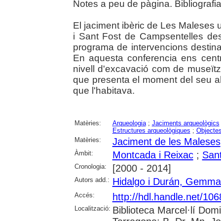
Notes a peu de pàgina. Bibliografia
El jaciment ibèric de Les Maleses 
i Sant Fost de Campsentelles des
programa de intervencions destina
En aquesta conferencia ens cent
nivell d'excavació com de museïtz
que presenta el moment del seu a
que l'habitava.
Matèries:
Arqueologia
;
Jaciments arqueològics
Estructures arqueològiques
;
Objectes
Matèries:
Jaciment de les Maleses
Àmbit:
Montcada i Reixac
;
San
Cronologia:
[2000 - 2014]
Autors add.:
Hidalgo i Durán, Gemma
Accés:
http://hdl.handle.net/10
Localització:
Biblioteca Marcel·lí Dom