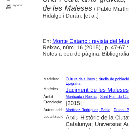
imprimir
de les Maleses
/ Pablo Mart
Hidalgo i Durán, [et al.]
En:
Monte Catano : revista del Mu
Reixac, núm. 16 (2015) , p. 47-67 : i
Notes a peu de pàgina. Bibliografi
Matèries:
Cultura dels Ibers
;
Nuclis de població
Epigrafia
Matèries:
Jaciment de les Maleses
Àmbit:
Montcada i Reixac
;
Sant Fost de Ca
Cronologia:
[2015]
Autors add.:
Martínez Rodríguez, Pablo
;
Duran i 
Localització:
Arxiu Històric de la Ciut
Catalunya; Universitat A