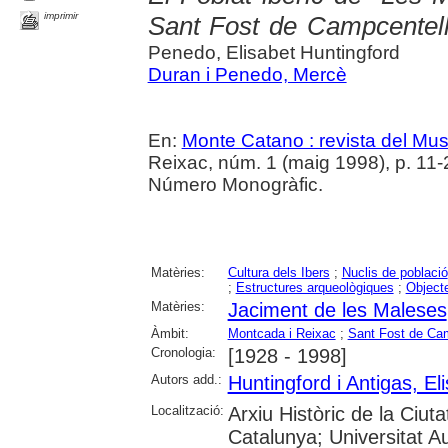
imprimir
Sant Fost de Campcentell
Penedo, Elisabet Huntingford
Duran i Penedo, Mercè
En:
Monte Catano : revista del Mu
Reixac, núm. 1 (maig 1998), p. 11-20
Número Monogràfic.
Matèries:
Cultura dels Ibers
;
Nuclis de població
;
Estructures arqueològiques
;
Object
Matèries:
Jaciment de les Maleses
Àmbit:
Montcada i Reixac
;
Sant Fost de Ca
Cronologia:
[1928 - 1998]
Autors add.:
Huntingford i Antigas, El
Localització:
Arxiu Històric de la Ciut
Catalunya; Universitat A