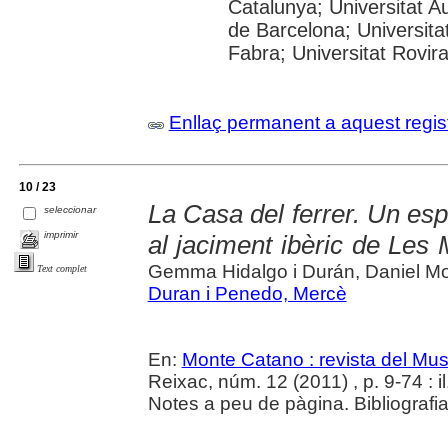
Catalunya; Universitat A
de Barcelona; Universita
Fabra; Universitat Rovira
Enllaç permanent a aquest regis
10 / 23
La Casa del ferrer. Un esp
seleccionar
imprimir
al jaciment ibèric de Les
Gemma Hidalgo i Durán, Daniel Mo
Text complet
Duran i Penedo, Mercè
En:
Monte Catano : revista del Mu
Reixac, núm. 12 (2011) , p. 9-74 : il.
Notes a peu de pàgina. Bibliografi