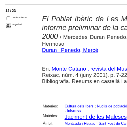
14 / 23
El Poblat ibèric de Les 
seleccionar
imprimir
informe preliminar de la 
2000
/ Mercedes Duran Penedo,
Hermoso
Duran i Penedo, Mercè
En:
Monte Catano : revista del Mu
Reixac, núm. 4 (juny 2001), p. 7-22 :
Bibliografia. Resums en castellà i 
Matèries:
Cultura dels Ibers
;
Nuclis de població
;
Informes
Matèries:
Jaciment de les Maleses
Àmbit:
Montcada i Reixac
;
Sant Fost de Ca