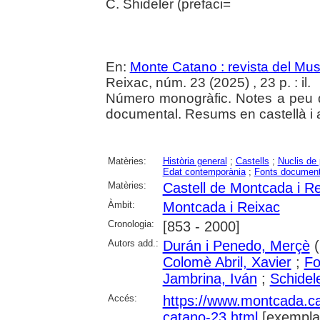
C. Shideler (prefaci=
En:
Monte Catano : revista del Mu
Reixac, núm. 23 (2025) , 23 p. : il.
Número monogràfic. Notes a peu de
documental. Resums en castellà i 
Matèries:
Història general
;
Castells
;
Nuclis de 
Edat contemporània
;
Fonts document
Matèries:
Castell de Montcada i R
Àmbit:
Montcada i Reixac
Cronologia:
[853 - 2000]
Autors add.:
Durán i Penedo, Merçè
(
Colomè Abril, Xavier
;
Fo
Jambrina, Iván
;
Schidel
Accés:
https://www.montcada.c
catano-23.html
[exempla