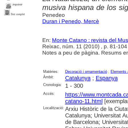
imprimir
musiva hispana de los siglo
Penedeo
Text complet
Duran i Penedo, Mercè
En:
Monte Catano : revista del Mu
Reixac, núm. 11 (2010) , p. 81-104 :
Notes a peu de pàgina. Resums en 
Matèries:
Decoració i ornamentació
;
Elements a
Àmbit:
Catalunya
;
Espanya
Cronologia:
1 - 300
Accés:
https://www.montcada.c
catano-11.html
[exemplar
Localització:
Arxiu Històric de la Ciut
Catalunya; Universitat A
de Barcelona; Universita