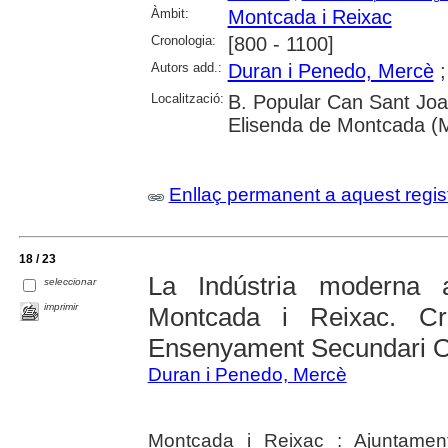
Àmbit:
Montcada i Reixac
Cronologia:
[800 - 1100]
Autors add.:
Duran i Penedo, Mercè
Localització:
B. Popular Can Sant Joan
Elisenda de Montcada (M
Enllaç permanent a aquest regis
18 / 23
La Indústria moderna 
seleccionar
imprimir
Montcada i Reixac. Crè
Ensenyament Secundari Ob
Duran i Penedo, Mercè
Montcada i Reixac : Ajuntamen