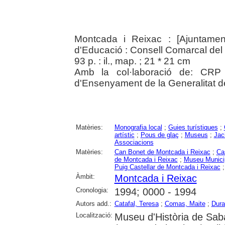
Montcada i Reixac : [Ajuntamen
d'Educació : Consell Comarcal del 
93 p. : il., map. ; 21 * 21 cm
Amb la col·laboració de: CRP 
d'Ensenyament de la Generalitat de
Matèries:
Monografia local
;
Guies turístiques
;
artístic
;
Pous de glaç
;
Museus
;
Jac
Associacions
Matèries:
Can Bonet de Montcada i Reixac
;
Ca
de Montcada i Reixac
;
Museu Munici
Puig Castellar de Montcada i Reixac
Àmbit:
Montcada i Reixac
Cronologia:
1994; 0000 - 1994
Autors add.:
Catafal, Teresa
;
Comas, Maite
;
Dura
Localització:
Museu d'Història de Sab