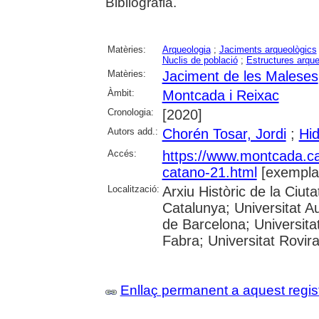
Bibliografia.
Matèries:
Arqueologia
;
Jaciments arqueològics
Nuclis de població
;
Estructures arqu
Matèries:
Jaciment de les Maleses
Àmbit:
Montcada i Reixac
Cronologia:
[2020]
Autors add.:
Chorén Tosar, Jordi
;
Hi
Accés:
https://www.montcada.c
catano-21.html
[exempla
Localització:
Arxiu Històric de la Ciut
Catalunya; Universitat A
de Barcelona; Universita
Fabra; Universitat Rovira
Enllaç permanent a aquest regis