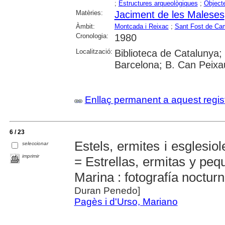
;
Estructures arqueològiques
;
Object
Matèries:
Jaciment de les Maleses
Àmbit:
Montcada i Reixac
;
Sant Fost de Ca
Cronologia:
1980
Localització:
Biblioteca de Catalunya;
Barcelona; B. Can Peix
Enllaç permanent a aquest regis
6 / 23
Estels, ermites i esglesio
seleccionar
imprimir
= Estrellas, ermitas y peq
Marina : fotografía noctur
Duran Penedo]
Pagès i d'Urso, Mariano