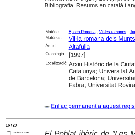
Bibliografia. Resums en català i an
Matèries:
Epoca Romana
;
Vil·les romanes
;
Ja
Matèries:
Vil·la romana dels Munts 
Àmbit:
Altafulla
Cronologia:
[1997]
Localització:
Arxiu Històric de la Ciut
Catalunya; Universitat A
de Barcelona; Universita
Fabra; Universitat Rovira
Enllaç permanent a aquest regis
16 / 23
El Poblat ibèric de "Les 
seleccionar