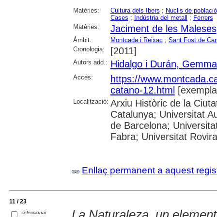
Matèries:
Cultura dels Ibers
;
Nuclis de població
Cases
;
Indústria del metall
;
Ferrers
Matèries:
Jaciment de les Maleses
Àmbit:
Montcada i Reixac
;
Sant Fost de Ca
Cronologia:
[2011]
Autors add.:
Hidalgo i Durán, Gemma
Accés:
https://www.montcada.c
catano-12.html
[exempla
Localització:
Arxiu Històric de la Ciut
Catalunya; Universitat A
de Barcelona; Universita
Fabra; Universitat Rovira
Enllaç permanent a aquest regis
11 / 23
La Naturaleza, un elemento
seleccionar