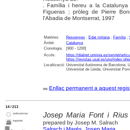
. Família i hereu a la Catalunya 
Figueras ; pròleg de Pierre Bon
l'Abadia de Montserrat, 1997
Matèries:
Ressenyes
;
Edat mitjana
;
Família
;
Àmbit:
Catalunya
Cronologia:
[900 - 1200]
Accés:
https://dialnet.unirioja.es/servlet/art
https://revistas.usal.es/uno/index.ph
Localització:
Universitat Autònoma de Barcelona; Un
Universitat de Lleida; Universitat Pomp
Enllaç permanent a aquest regis
14 / 213
Josep Maria Font i Rius
seleccionar
imprimir
prepared by Josep M. Salrach
Salrach i Marés, Josep Maria