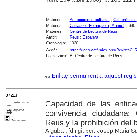
Matèries:
Associacions culturals
;
Conferències
Matèries:
Carrasco i Formiguera, Manuel
(1890-
Matèries:
Centre de Lectura de Reus
Àmbit:
Reus
;
Espanya
Cronologia:
1930
Accés:
https://raco.cat/index.php/RevistaCLR
Localització:
B. Centre de Lectura de Reus
Enllaç permanent a aquest regis
3 / 213
Capacidad de las entida
seleccionar
imprimir
convivencia ciudadana
Reus y la prohibición del 
Text complet
Algaba ; [dirigit per: Josep Maria S