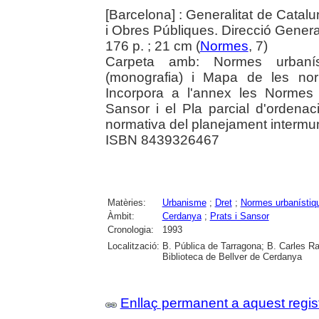
[Barcelona] : Generalitat de Catalu
i Obres Públiques. Direcció Gener
176 p. ; 21 cm (
Normes
, 7)
Carpeta amb: Normes urbanís
(monografia) i Mapa de les nor
Incorpora a l'annex les Normes 
Sansor i el Pla parcial d'ordenac
normativa del planejament intermun
ISBN 8439326467
Matèries:
Urbanisme
;
Dret
;
Normes urbanístiq
Àmbit:
Cerdanya
;
Prats i Sansor
Cronologia:
1993
Localització:
B. Pública de Tarragona; B. Carles R
Biblioteca de Bellver de Cerdanya
Enllaç permanent a aquest regis