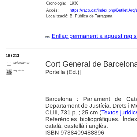
Cronologia:
1936
Accés:
https://raco.cat/index.php/ButlletiArq/
Localització:
B. Pública de Tarragona
Enllaç permanent a aquest regis
10 / 213
Cort General de Barcelon
seleccionar
imprimir
Portella (Ed.)]
Barcelona : Parlament de Cata
Departament de Justícia, Drets i 
CLIII, 731 p. ; 25 cm (
Textos jurídic
Referències bibliogràfiques. Índe
català, castellà i anglès.
ISBN 9788409488896