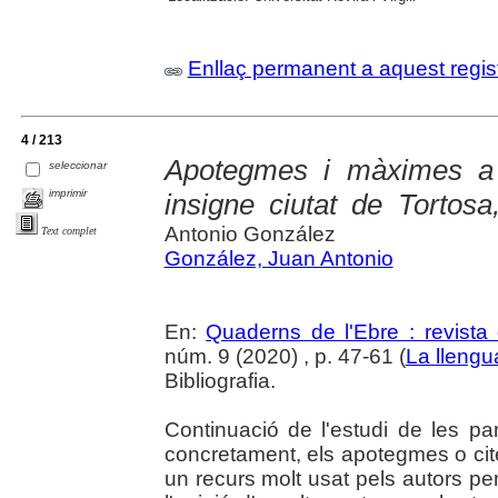
Enllaç permanent a aquest regis
4 / 213
Apotegmes i màximes a l
seleccionar
imprimir
insigne ciutat de Tortosa
Antonio González
Text complet
González, Juan Antonio
En:
Quaderns de l'Ebre : revista 
núm. 9 (2020) , p. 47-61 (
La llengu
Bibliografia.
Continuació de l'estudi de les pa
concretament, els apotegmes o ci
un recurs molt usat pels autors p