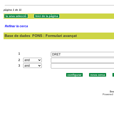
pàgina 1 de 11
Refinar la cerca
Base de dades
FONS : Formulari avançat
Cercar:
1
2
3
Sea
Powered