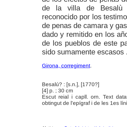
de la villa de Besalù
reconocido por los testimo
de penas de camara y gast
dado y remitido en los año
de los pueblos de este p
sido sumamente escasos .
Girona, corregiment
.
Besalú? : [s.n.], [1770?]
[4] p. ; 30 cm
Escut reial i capll. orn. Text dat
obtingut de l'epígraf i de les 1es lín