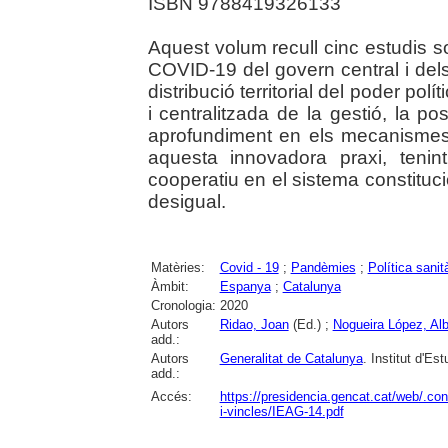
ISBN 9788419326133
Aquest volum recull cinc estudis sob
COVID-19 del govern central i del
distribució territorial del poder po
i centralitzada de la gestió, la 
aprofundiment en els mecanismes 
aquesta innovadora praxi, tenint
cooperatiu en el sistema constituc
desigual.
Matèries:
Covid - 19
;
Pandèmies
;
Política sanit
Àmbit:
Espanya
;
Catalunya
Cronologia:
2020
Autors
Ridao, Joan
(Ed.) ;
Nogueira López, Al
add.:
Autors
Generalitat de Catalunya
. Institut d'Es
add.:
Accés:
https://presidencia.gencat.cat/web/.c
i-vincles/IEAG-14.pdf