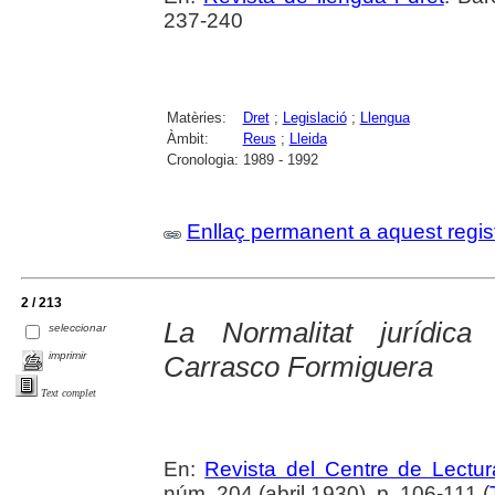
237-240
Matèries:
Dret
;
Legislació
;
Llengua
Àmbit:
Reus
;
Lleida
Cronologia:
1989 - 1992
Enllaç permanent a aquest regis
2 / 213
La Normalitat jurídic
seleccionar
imprimir
Carrasco Formiguera
Text complet
En:
Revista del Centre de Lectu
núm. 204 (abril 1930), p. 106-111 (