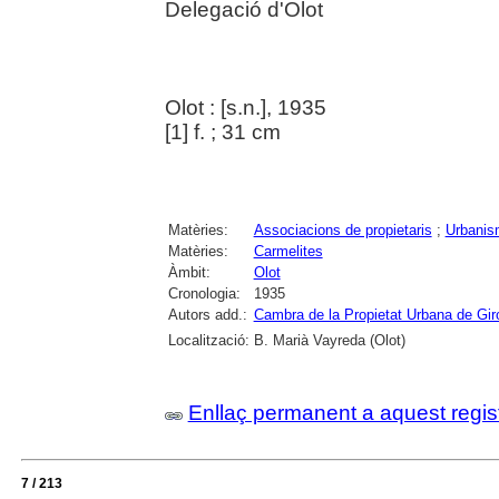
Delegació d'Olot
Olot : [s.n.], 1935
[1] f. ; 31 cm
Matèries:
Associacions de propietaris
;
Urbanis
Matèries:
Carmelites
Àmbit:
Olot
Cronologia:
1935
Autors add.:
Cambra de la Propietat Urbana de Gir
Localització:
B. Marià Vayreda (Olot)
Enllaç permanent a aquest regis
7 / 213