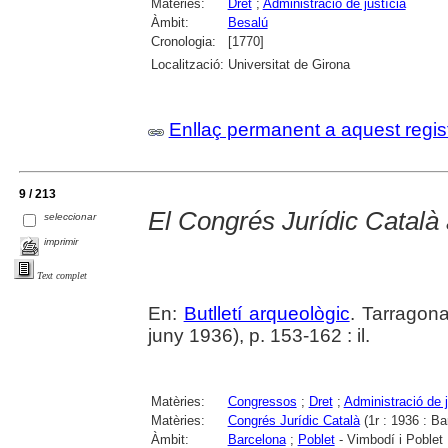
Matèries:
Dret
;
Administració de justícia
Àmbit:
Besalú
Cronologia:
[1770]
Localització:
Universitat de Girona
Enllaç permanent a aquest regis
9 / 213
El Congrés Jurídic Català 
seleccionar
imprimir
Text complet
En:
Butlletí arqueològic
. Tarragona
juny 1936), p. 153-162 : il.
Matèries:
Congressos
;
Dret
;
Administració de j
Matèries:
Congrés Jurídic Català
(1r : 1936 : Ba
Àmbit:
Barcelona
;
Poblet
- Vimbodí i Poblet