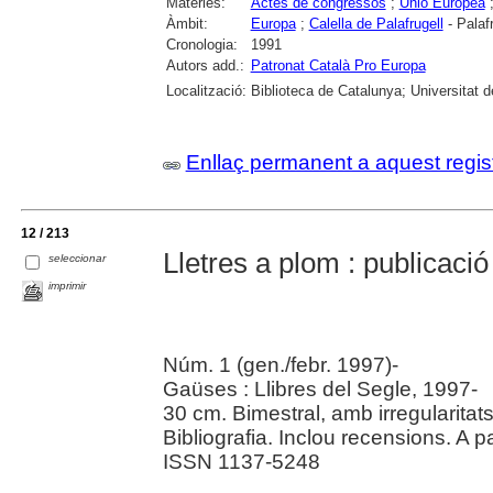
Matèries:
Actes de congressos
;
Unió Europea
Àmbit:
Europa
;
Calella de Palafrugell
- Palafr
Cronologia:
1991
Autors add.:
Patronat Català Pro Europa
Localització:
Biblioteca de Catalunya; Universitat 
Enllaç permanent a aquest regis
12 / 213
Lletres a plom : publicaci
seleccionar
imprimir
Núm. 1 (gen./febr. 1997)-
Gaüses : Llibres del Segle, 1997-
30 cm. Bimestral, amb irregularitats
Bibliografia. Inclou recensions. A p
ISSN 1137-5248