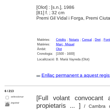
[Olot] : [s.n.], 1986
[81] f. ; 32 cm
Premi Gil Vidal i Forga, Premi Ciuta
Matèries:
Crèdits
;
Notaris
;
Censal
;
Dret
;
Font
Matèries:
Març, Miquel
Àmbit:
Olot
Cronologia:
[1500 - 1600]
Localització:
B. Marià Vayreda (Olot)
Enllaç permanent a aquest regis
6 / 213
[Full volant convocan
seleccionar
imprimir
propietaris ... ]
/ Cambra de