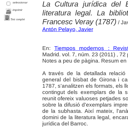
La Cultura jurídica del 
seleccionar
imprimir
literatura legal. La bibl
Francesc Veray (1787)
Text complet
/ Ja
Antón Pelayo, Javier
En:
Tiempos modernos : Revist
Madrid. vol. 7, núm. 23 (2011) , 72 
Notes a peu de pàgina. Resum en c
A través de la detallada relació
general del bisbat de Girona i c
1787, s'analitzen els formats, els ll
contingut dels exemplars de la s
reunit ofereix valuoses petjades so
sobre la difusió d'exemplars impres
de la subhasta. Així mateix, l'anà
domini de la literatura legal, enca
jurídica del Barroc.