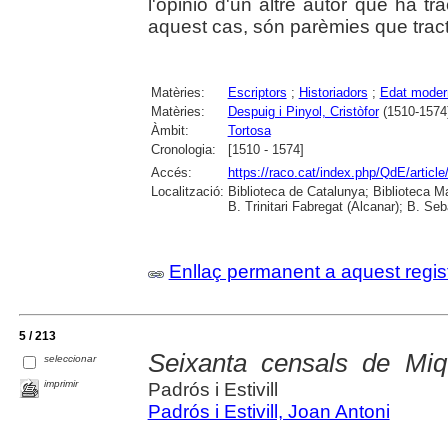
l'opinió d'un altre autor que ha t
aquest cas, són parèmies que tract
Matèries:
Escriptors
;
Historiadors
;
Edat moder
Matèries:
Despuig i Pinyol, Cristòfor
(1510-1574
Àmbit:
Tortosa
Cronologia:
[1510 - 1574]
Accés:
https://raco.cat/index.php/QdE/articl
Localització:
Biblioteca de Catalunya; Biblioteca M
B. Trinitari Fabregat (Alcanar); B. Se
Enllaç permanent a aquest regis
5 / 213
Seixanta censals de Miq
seleccionar
imprimir
Padrós i Estivill
Padrós i Estivill, Joan Antoni