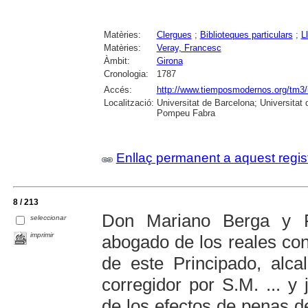
Matèries:
Clergues
;
Biblioteques particulars
;
L
Matèries:
Veray, Francesc
Àmbit:
Girona
Cronologia:
1787
Accés:
http://www.tiemposmodernos.org/tm3/i
Localització:
Universitat de Barcelona; Universitat 
Pompeu Fabra
Enllaç permanent a aquest regis
8 / 213
Don Mariano Berga y F
seleccionar
imprimir
abogado de los reales con
de este Principado, alca
corregidor por S.M. ... y
de los efectos de penas d