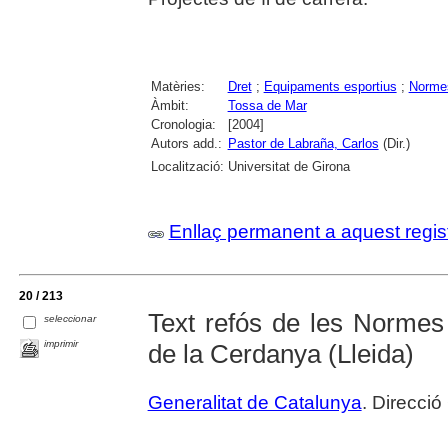
Matèries:
Dret
;
Equipaments esportius
;
Normes
Àmbit:
Tossa de Mar
Cronologia:
[2004]
Autors add.:
Pastor de Labraña, Carlos
(Dir.)
Localització:
Universitat de Girona
Enllaç permanent a aquest regis
20 / 213
Text refós de les Normes
seleccionar
imprimir
de la Cerdanya (Lleida)
Generalitat de Catalunya
. Direcci