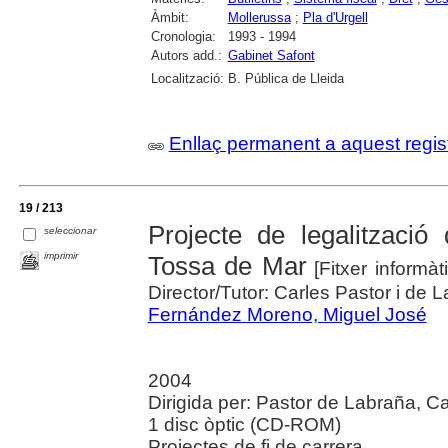
Àmbit:
Mollerussa
;
Pla d'Urgell
Cronologia:
1993 - 1994
Autors add.:
Gabinet Safont
Localització:
B. Pública de Lleida
Enllaç permanent a aquest regis
19 / 213
Projecte de legalització
seleccionar
imprimir
Tossa de Mar
[Fitxer informàt
Director/Tutor: Carles Pastor i de 
Fernández Moreno, Miguel José
2004
Dirigida per: Pastor de Labraña, Ca
1 disc òptic (CD-ROM)
Projectes de fi de carrera.