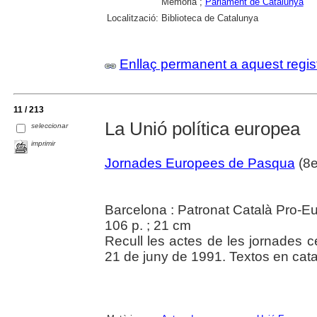
Memòria ;
Parlament de Catalunya
Localització:
Biblioteca de Catalunya
Enllaç permanent a aquest regis
11 / 213
La Unió política europea
seleccionar
imprimir
Jornades Europees de Pasqua
(8e
Barcelona : Patronat Català Pro-E
106 p. ; 21 cm
Recull les actes de les jornades c
21 de juny de 1991. Textos en catal