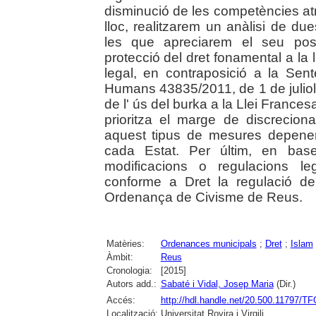
disminució de les competències atr
lloc, realitzarem un anàlisi de d
les que apreciarem el seu posi
protecció del dret fonamental a la ll
legal, en contraposició a la Sen
Humans 43835/2011, de 1 de juliol, 
de l' ús del burka a la Llei Frances
prioritza el marge de discreciona
aquest tipus de mesures depenen
cada Estat. Per últim, en base
modificacions o regulacions le
conforme a Dret la regulació de 
Ordenança de Civisme de Reus.
Matèries:
Ordenances municipals
;
Dret
;
Islam
Àmbit:
Reus
Cronologia:
[2015]
Autors add.:
Sabaté i Vidal, Josep Maria
(Dir.)
Accés:
http://hdl.handle.net/20.500.11797/T
Localització:
Universitat Rovira i Virgili