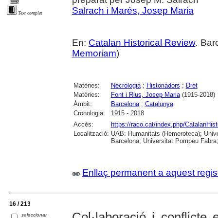
Salrach i Marés, Josep Maria
Text complet
En:
Catalan Historical Review
. Bar
Memoriam
)
Matèries:
Necrologia
;
Historiadors
;
Dret
Matèries:
Font i Rius, Josep Maria
(1915-2018)
Àmbit:
Barcelona
;
Catalunya
Cronologia:
1915 - 2018
Accés:
https://raco.cat/index.php/CatalanHis
Localització:
UAB: Humanitats (Hemeroteca); Univers
Barcelona; Universitat Pompeu Fabra; U
Enllaç permanent a aquest regis
16 / 213
Col·laboració i conflicte 
seleccionar