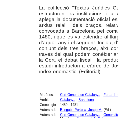
La col·lecció "Textos Jurídics C
estructuren les institucions i la
aplega la documentació oficial es
arxius reial i dels braços, rel
convocada a Barcelona pel comte
1480, i que es va estendre al ll
d'aquell any i el següent. Inclou, d'
conjunt dels tres braços, així c
través del qual podem conèixer amb
la Cort, el debat fiscal i la produ
estudi introductori a càrrec de Jo
índex onomàstic. (Editorial).
Matèries:
Cort General de Catalunya
;
Ferran II 
Àmbit:
Catalunya
;
Barcelona
Cronologia:
1480 - 1481
Autors add.:
Bringué i Portella, Josep M.
(Ed.)
Autors add.:
Cort General de Catalunya
;
Generalit