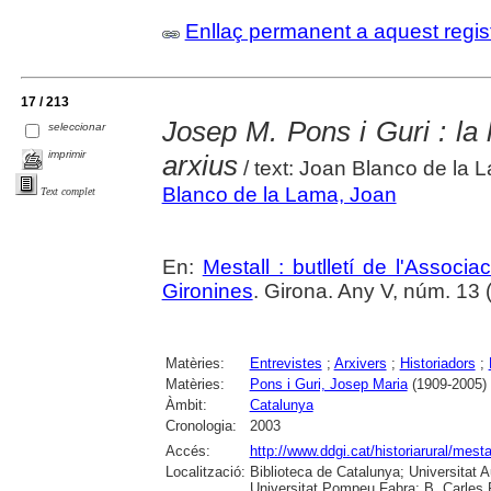
Enllaç permanent a aquest regis
17 / 213
Josep M. Pons i Guri : la h
seleccionar
imprimir
arxius
/ text: Joan Blanco de la 
Blanco de la Lama, Joan
Text complet
En:
Mestall : butlletí de l'Associ
Gironines
. Girona. Any V, núm. 13 (j
Matèries:
Entrevistes
;
Arxivers
;
Historiadors
;
Matèries:
Pons i Guri, Josep Maria
(1909-2005)
Àmbit:
Catalunya
Cronologia:
2003
Accés:
http://www.ddgi.cat/historiarural/mesta
Localització:
Biblioteca de Catalunya; Universitat 
Universitat Pompeu Fabra; B. Carles R