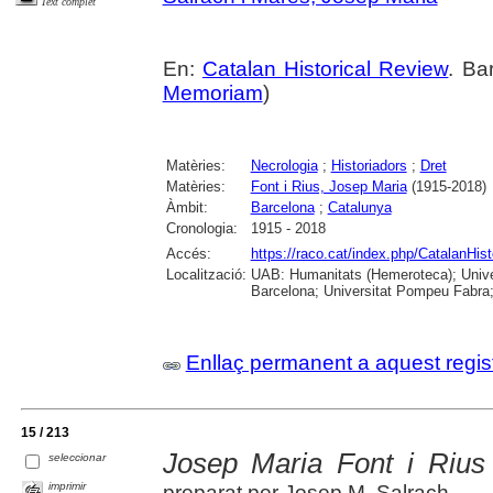
Text complet
En:
Catalan Historical Review
. Ba
Memoriam
)
Matèries:
Necrologia
;
Historiadors
;
Dret
Matèries:
Font i Rius, Josep Maria
(1915-2018)
Àmbit:
Barcelona
;
Catalunya
Cronologia:
1915 - 2018
Accés:
https://raco.cat/index.php/CatalanHis
Localització:
UAB: Humanitats (Hemeroteca); Univers
Barcelona; Universitat Pompeu Fabra; U
Enllaç permanent a aquest regis
15 / 213
Josep Maria Font i Rius
seleccionar
imprimir
preparat per Josep M. Salrach