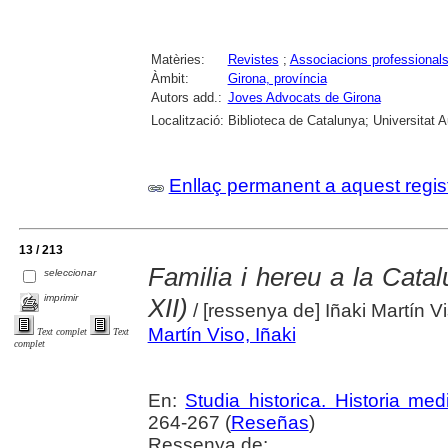
Matèries:
Revistes
;
Associacions professional
Àmbit:
Girona, província
Autors add.:
Joves Advocats de Girona
Localització:
Biblioteca de Catalunya; Universitat A
Enllaç permanent a aquest regis
13 / 213
Familia i hereu a la Catal
seleccionar
imprimir
XII)
/ [ressenya de] Iñaki Martín V
Martín Viso, Iñaki
Text complet
Text
complet
En:
Studia historica. Historia med
264-267 (
Reseñas
)
Ressenya de: