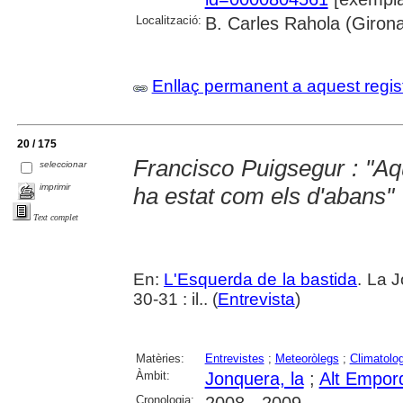
Localització:
B. Carles Rahola (Giron
Enllaç permanent a aquest regis
20 / 175
Francisco Puigsegur : "Aq
seleccionar
imprimir
ha estat com els d'abans"
Text complet
En:
L'Esquerda de la bastida
. La 
30-31 : il.. (
Entrevista
)
Matèries:
Entrevistes
;
Meteoròlegs
;
Climatolog
Àmbit:
Jonquera, la
;
Alt Empor
Cronologia: