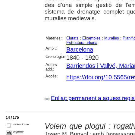
des d'una simple gestió de l'em
sistema de drenatge complet que 
muralles medievals.
Matèries:
Ciutats
;
Eixamples
;
Muralles
;
Planifi
Estructura urbana
Àmbit:
Barcelona
Cronologia:
1840 - 1920
Autors
Barriendos i Vallvé, Mari
add.:
Accés:
https://doi.org/10.5565/re
Enllaç permanent a aquest regis
14 / 175
Volem que plogui : rogati
seleccionar
imprimir
Josep M. Bunyol ; amb l'assessor