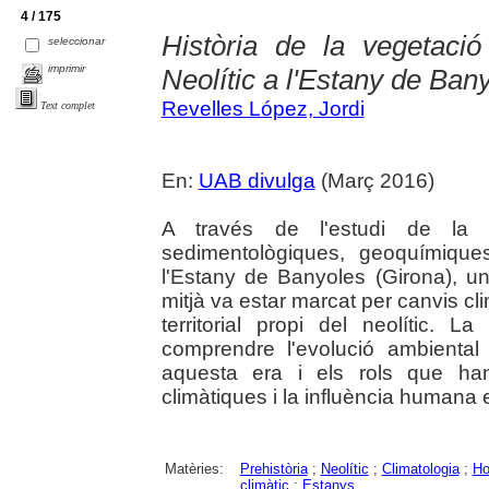
4 / 175
Història de la vegetació 
seleccionar
imprimir
Neolític a l'Estany de Ban
Revelles López, Jordi
Text complet
En:
UAB divulga
(Març 2016)
A través de l'estudi de la 
sedimentològiques, geoquímique
l'Estany de Banyoles (Girona), u
mitjà va estar marcat per canvis cli
territorial propi del neolític. 
comprendre l'evolució ambiental 
aquesta era i els rols que han
climàtiques i la influència humana e
Matèries:
Prehistòria
;
Neolític
;
Climatologia
;
Ho
climàtic
;
Estanys