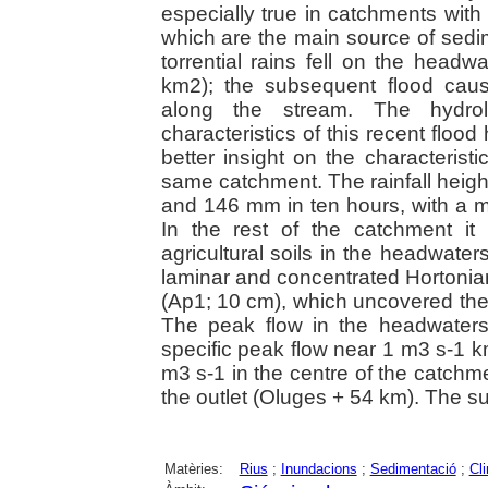
especially true in catchments with a
which are the main source of sed
torrential rains fell on the head
km2); the subsequent flood ca
along the stream. The hydrolo
characteristics of this recent floo
better insight on the characteristi
same catchment. The rainfall hei
and 146 mm in ten hours, with a 
In the rest of the catchment i
agricultural soils in the headwate
laminar and concentrated Hortonian 
(Ap1; 10 cm), which uncovered the
The peak flow in the headwaters
specific peak flow near 1 m3 s-1 
m3 s-1 in the centre of the catch
the outlet (Oluges + 54 km). The 
Matèries:
Rius
;
Inundacions
;
Sedimentació
;
Cl