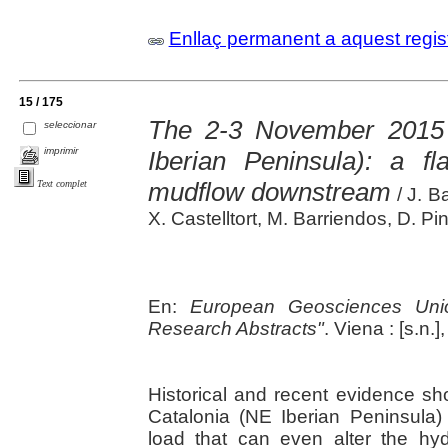
Enllaç permanent a aquest regis
15 / 175
The 2-3 November 2015 
seleccionar
imprimir
Iberian Peninsula): a fl
mudflow downstream
Text complet
/ J. B
X. Castelltort, M. Barriendos, D. P
En:
European Geosciences Unio
Research Abstracts"
. Viena : [s.n.]
Historical and recent evidence sho
Catalonia (NE Iberian Peninsula
load that can even alter the hyd