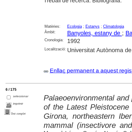
Treball de recerca. Bibliografia.
Matèries:
Ecologia
;
Estanys
;
Climatologia
Àmbit:
Banyoles, estany de
;
Ba
Cronologia:
1992
Localització:
Universitat Autònoma de
Enllaç permanent a aquest regis
6 / 175
Palaeoenvironmental and p
seleccionar
imprimir
of the Latest Pleistocene
Girona, northeastern Iber
Text complet
mammal (insectivore and