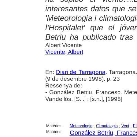
interesantes datos que se 
'Meteorologia i climatolog
l'Hospitalet' que el jóv
Betriu ha publicado tras
Albert Vicente
Vicente, Albert
En:
Diari de Tarragona
. Tarragon
(9 de desembre 1998), p. 23
Ressenya de:
- González Betriu, Francesc. Meteo
Vandellòs. [S.l.] : [s.n.], [1998]
Matèries:
Meteorologia
;
Climatologia
;
Vent
;
Fí
Matèries:
González Betriu, France