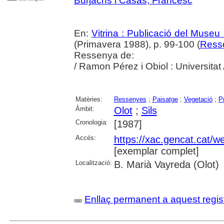
Burjachs i Casas, Francesc
En:
Vitrina : Publicació del Museu
(Primavera 1988), p. 99-100 (
Ress
Ressenya de:
/ Ramon Pérez i Obiol : Universit
Matèries:
Ressenyes
;
Paisatge
;
Vegetació
;
Pr
Àmbit:
Olot
;
Sils
Cronologia:
[1987]
Accés:
https://xac.gencat.cat/
[exemplar complet]
Localització:
B. Marià Vayreda (Olot)
Enllaç permanent a aquest regis