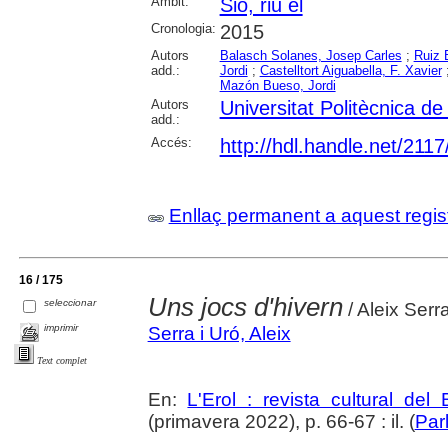
Àmbit:
Sió, riu el
Cronologia:
2015
Autors
Balasch Solanes, Josep Carles
;
Ruiz 
add.:
Jordi
;
Castelltort Aiguabella, F. Xavier
Mazón Bueso, Jordi
Autors
Universitat Politècnica d
add.:
Accés:
http://hdl.handle.net/211
Enllaç permanent a aquest regis
16 / 175
Uns jocs d'hivern
seleccionar
/ Aleix Serra
imprimir
Serra i Uró, Aleix
Text complet
En:
L'Erol : revista cultural del
(primavera 2022), p. 66-67 : il. (
Par