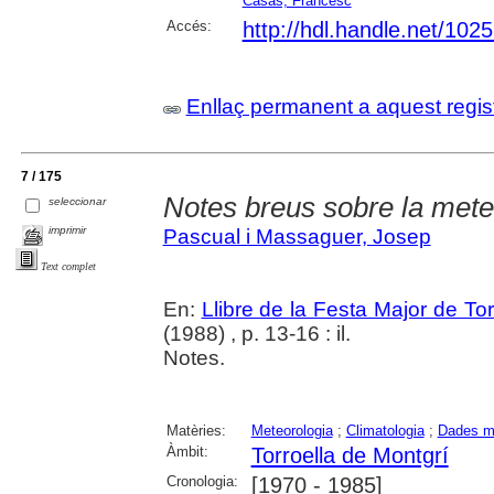
Casas, Francesc
Accés:
http://hdl.handle.net/102
Enllaç permanent a aquest regis
7 / 175
Notes breus sobre la mete
seleccionar
imprimir
Pascual i Massaguer, Josep
Text complet
En:
Llibre de la Festa Major de To
(1988) , p. 13-16 : il.
Notes.
Matèries:
Meteorologia
;
Climatologia
;
Dades m
Àmbit:
Torroella de Montgrí
Cronologia:
[1970 - 1985]