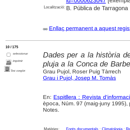
id=0000623047
[exempla
Localització:
B. Pública de Tarragona
Enllaç permanent a aquest regis
10 / 175
Dades per a la història de
seleccionar
imprimir
pluja a la Conca de Barber
Grau Pujol, Roser Puig Tàrrech
Text complet
Grau i Pujol, Josep M. Tomàs
En:
Espitllera : Revista d'informa
època, Núm. 97 (maig-juny 1995), p
Notes.
Matèries:
Fonts documentals
;
Climatologia
;
Re