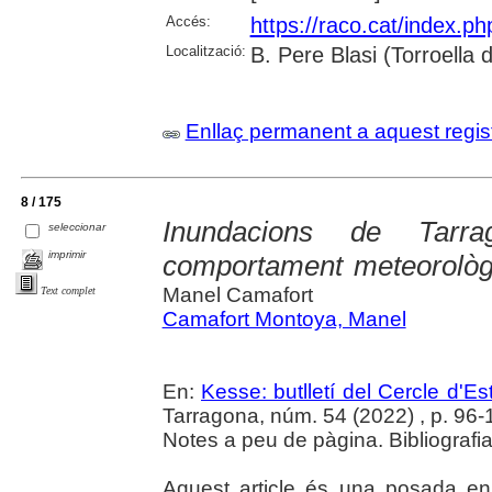
Accés:
https://raco.cat/index.p
Localització:
B. Pere Blasi (Torroella
Enllaç permanent a aquest regis
8 / 175
Inundacions de Tarr
seleccionar
imprimir
comportament meteorològi
Manel Camafort
Text complet
Camafort Montoya, Manel
En:
Kesse: butlletí del Cercle d'Es
Tarragona, núm. 54 (2022) , p. 96-
Notes a peu de pàgina. Bibliografia
Aquest article és una posada e