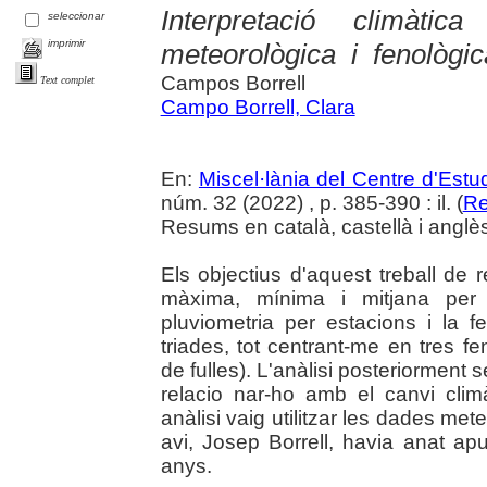
Interpretació climàti
seleccionar
imprimir
meteorològica i fenològi
Campos Borrell
Text complet
Campo Borrell, Clara
En:
Miscel·lània del Centre d'Est
núm. 32 (2022) , p. 385-390 : il. (
Re
Resums en català, castellà i anglè
Els objectius d'aquest treball de 
màxima, mínima i mitjana per
pluviometria per estacions i la 
triades, tot centrant-me en tres f
de fulles). L'anàlisi posteriorment 
relacio nar-ho amb el canvi cli
anàlisi vaig utilitzar les dades me
avi, Josep Borrell, havia anat apu
anys.