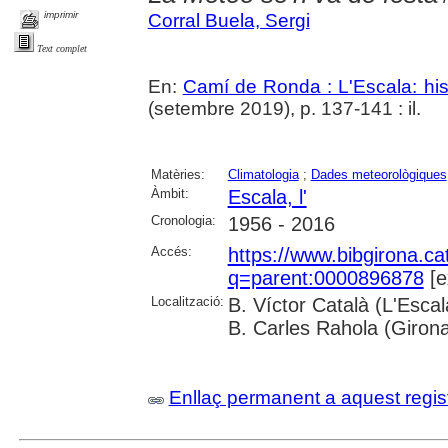
imprimir
Corral Buela, Sergi
Text complet
En:
Camí de Ronda : L'Escala: hist
(setembre 2019), p. 137-141 : il.
Matèries:
Climatologia
;
Dades meteorològiques
Àmbit:
Escala, l'
Cronologia:
1956 - 2016
Accés:
https://www.bibgirona.ca
q=parent:0000896878
[e
Localització:
B. Víctor Català (L'Esca
B. Carles Rahola (Giron
Enllaç permanent a aquest regis