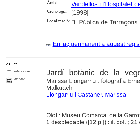
Àmbit:
Vandellòs i l'Hospitalet de
Cronologia:
[1998]
Localització:
B. Pública de Tarragona
Enllaç permanent a aquest regis
2 / 175
Jardí botànic de la vege
seleccionar
imprimir
Marissa Llongarriu ; fotografia Er
Mallarach
Llongarriu i Castañer, Marissa
Olot : Museu Comarcal de la Garro
1 desplegable ([12 p.]) : il. col. ; 21