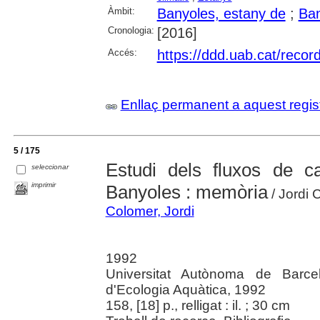
Àmbit:
Banyoles, estany de
;
Ban
Cronologia:
[2016]
Accés:
https://ddd.uab.cat/reco
Enllaç permanent a aquest regis
5 / 175
Estudi dels fluxos de c
seleccionar
imprimir
Banyoles : memòria
/ Jordi 
Colomer, Jordi
1992
Universitat Autònoma de Barcel
d'Ecologia Aquàtica, 1992
158, [18] p., relligat : il. ; 30 cm