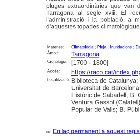
pluges extraordinàries que van d
Tarragona al segle xviii. El re
l'administració i la població, 
d'aquestes topades climatològique
Matèries:
Climatologia
;
Pluja
;
Inundacions
;
Da
Àmbit:
Tarragona
Cronologia:
[1700 - 1800]
Accés:
https://raco.cat/index.p
Localització:
Biblioteca de Catalunya;
Universitat de Barcelona; 
Històric de Sabadell; B.
Ventura Gassol (Calafell)
Popular de Valls; B. Públ
Enllaç permanent a aquest regis