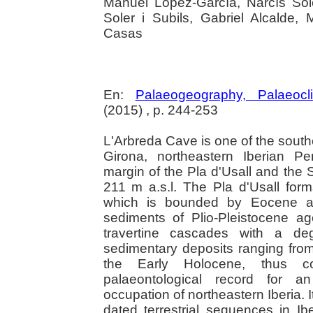
Manuel López-García, Narcís Sole
Soler i Subils, Gabriel Alcalde,
Casas
En:
Palaeogeography, Palaeocl
(2015) , p. 244-253
L'Arbreda Cave is one of the sout
Girona, northeastern Iberian P
margin of the Pla d'Usall and the Se
211 m a.s.l. The Pla d'Usall for
which is bounded by Eocene and
sediments of Plio-Pleistocene a
travertine cascades with a deg
sedimentary deposits ranging from
the Early Holocene, thus con
palaeontological record for an
occupation of northeastern Iberia. 
dated terrestrial sequences in Ib