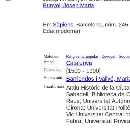
Bunyol, Josep Maria
En:
Sàpiens
. Barcelona, núm. 245 (
Edat moderna)
Matèries:
Religiositat popular
;
Devoció
;
Seque
Àmbit:
Catalunya
Cronologia:
[1500 - 1900]
Autors add.:
Barriendos i Vallvé, Mar
Localització:
Arxiu Històric de la Ciut
Sabadell; Biblioteca de 
Reus; Universitat Autòno
Girona; Universitat Polit
Vic-Universitat Central 
Fabra; Universitat Rovira i