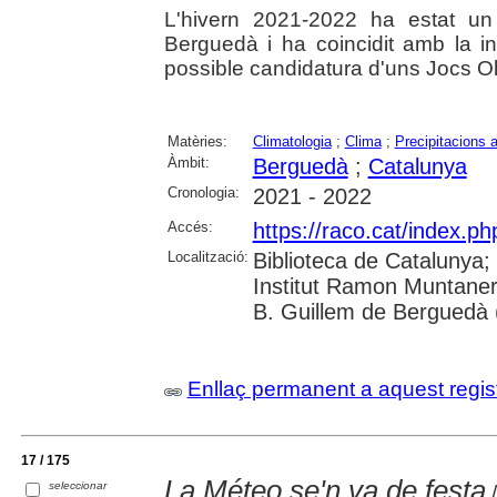
L'hivern 2021-2022 ha estat u
Berguedà i ha coincidit amb la in
possible candidatura d'uns Jocs Olí
Matèries:
Climatologia
;
Clima
;
Precipitacions 
Àmbit:
Berguedà
;
Catalunya
Cronologia:
2021 - 2022
Accés:
https://raco.cat/index.ph
Localització:
Biblioteca de Catalunya;
Institut Ramon Muntaner
B. Guillem de Berguedà (
Enllaç permanent a aquest regis
17 / 175
La Méteo se'n va de festa
seleccionar
/