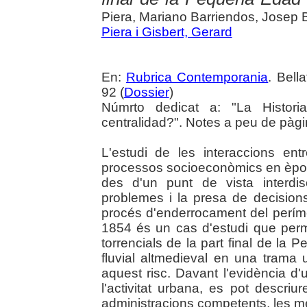
Piera, Mariano Barriendos, Josep 
Piera i Gisbert, Gerard
En:
Rubrica Contemporania
. Bell
92 (
Dossier
)
Númrto dedicat a: "La Historia
centralidad?". Notes a peu de pàgi
L'estudi de les interaccions ent
processos socioeconòmics en època 
des d'un punt de vista interdisc
problemes i la presa de decisions
procés d'enderrocament del períme
1854 és un cas d'estudi que per
torrencials de la part final de la 
fluvial altmedieval en una trama
aquest risc. Davant l'evidència d
l'activitat urbana, es pot descriu
administracions competents, les m