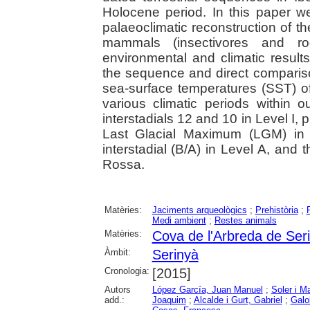
Holocene period. In this paper 
palaeoclimatic reconstruction of 
mammals (insectivores and ro
environmental and climatic results
the sequence and direct comparis
sea-surface temperatures (SST) of
various climatic periods within
interstadials 12 and 10 in Level I, 
Last Glacial Maximum (LGM) in 
interstadial (B/A) in Level A, and 
Rossa.
Matèries:
Jaciments arqueològics
;
Prehistòria
;
Medi ambient
;
Restes animals
Matèries:
Cova de l'Arbreda de Ser
Àmbit:
Serinyà
Cronologia:
[2015]
Autors
López García, Juan Manuel
;
Soler i Ma
add.:
Joaquim
;
Alcalde i Gurt, Gabriel
;
Galo