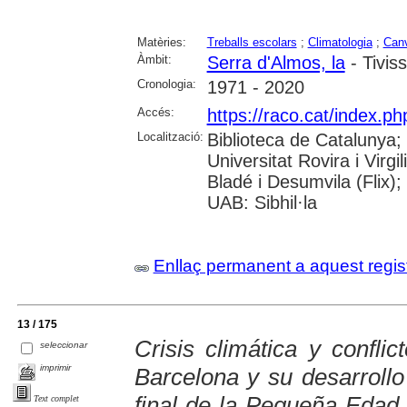
Matèries:
Treballs escolars
;
Climatologia
;
Canv
Àmbit:
Serra d'Almos, la
- Tivis
Cronologia:
1971 - 2020
Accés:
https://raco.cat/index.p
Localització:
Biblioteca de Catalunya;
Universitat Rovira i Virgi
Bladé i Desumvila (Flix)
UAB: Sibhil·la
Enllaç permanent a aquest regis
13 / 175
Crisis climática y conflic
seleccionar
imprimir
Barcelona y su desarrollo
final de la Pequeña Edad 
Text complet