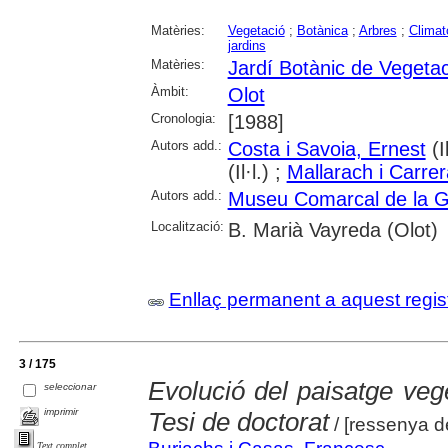
Matèries:
Vegetació
;
Botànica
;
Arbres
;
Climat
jardins
Matèries:
Jardí Botànic de Vegetac
Àmbit:
Olot
Cronologia:
[1988]
Autors add.:
Costa i Savoia, Ernest
(Il
(Il·l.) ;
Mallarach i Carre
Autors add.:
Museu Comarcal de la G
Localització:
B. Marià Vayreda (Olot)
Enllaç permanent a aquest regis
3 / 175
Evolució del paisatge vege
seleccionar
imprimir
Tesi de doctorat
/ [ressenya d
Text complet