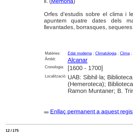
il. (
Memòria
)
Orfes d'estudis sobre el clima i 
apuntem quatre dates dels ma
llevantades, borrasques, sequeres 
Matèries:
Edat moderna
;
Climatologia
;
Clima
Àmbit:
Alcanar
Cronologia:
[1600 - 1700]
Localització:
UAB: Sibhil·la; Bibliote
(Hemeroteca); Biblioteca 
Ramon Muntaner; B. Trini
Enllaç permanent a aquest regis
12 / 175