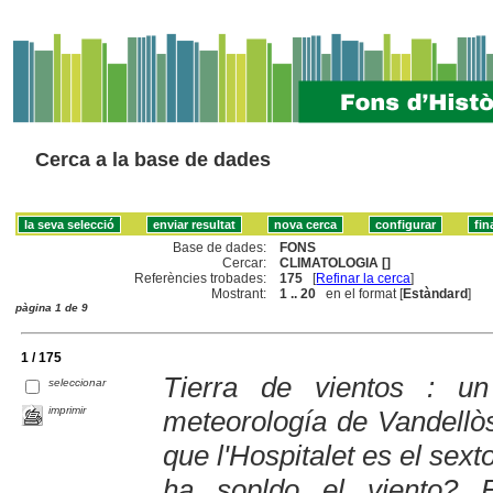
Cerca a la base de dades
Base de dades:
FONS
Cercar:
CLIMATOLOGIA []
Referències trobades:
175
[
Refinar la cerca
]
Mostrant:
1 .. 20
en el format [
Estàndard
]
pàgina 1 de 9
1 / 175
Tierra de vientos : un
seleccionar
imprimir
meteorología de Vandellòs 
que l'Hospitalet es el se
ha sopldo el viento?..