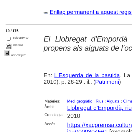
Enllaç permanent a aquest regis
19 / 175
El Llobregat d'Empordà :
seleccionar
imprimir
propens als aiguats de l'o
Text complet
En:
L'Esquerda de la bastida
. La
2010), p. 28-29 : il.. (
Patrimoni
)
Matèries:
Medi geogràfic
;
Rius
;
Aiguats
;
Clima
Àmbit:
Llobregat d'Empordà, riu
Cronologia:
2010
Accés:
https://xacpremsa.cultu
id=0000804561
[exempla