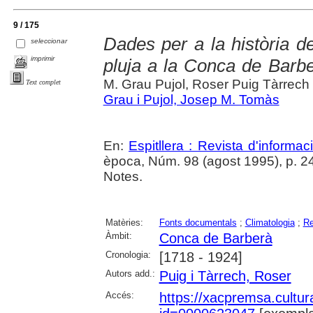
9 / 175
Dades per a la història de
seleccionar
imprimir
pluja a la Conca de Barber
M. Grau Pujol, Roser Puig Tàrrech
Text complet
Grau i Pujol, Josep M. Tomàs
En:
Espitllera : Revista d'informa
època, Núm. 98 (agost 1995), p. 24
Notes.
Matèries:
Fonts documentals
;
Climatologia
;
Re
Àmbit:
Conca de Barberà
Cronologia:
[1718 - 1924]
Autors add.:
Puig i Tàrrech, Roser
Accés:
https://xacpremsa.cultu