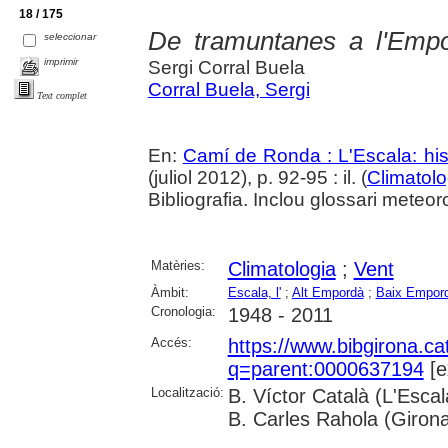
18 / 175
De tramuntanes a l'Empo
seleccionar
imprimir
Sergi Corral Buela
Corral Buela, Sergi
Text complet
En:
Camí de Ronda : L'Escala: hist
(juliol 2012), p. 92-95 : il. (
Climatolo
Bibliografia. Inclou glossari meteor
Matèries:
Climatologia
;
Vent
Àmbit:
Escala, l'
;
Alt Empordà
;
Baix Empor
Cronologia:
1948 - 2011
Accés:
https://www.bibgirona.ca
q=parent:0000637194
[e
Localització:
B. Víctor Català (L'Esca
B. Carles Rahola (Giron