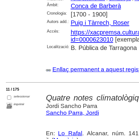
Àmbit:
Conca de Barberà
Cronologia:
[1700 - 1900]
Autors add.:
Puig i Tàrrech, Roser
Accés:
https://xacpremsa.cultu
id=0000623010
[exempla
Localització:
B. Pública de Tarragona
Enllaç permanent a aquest regis
11 / 175
Quatre notes climatològiq
seleccionar
imprimir
Jordi Sancho Parra
Sancho Parra, Jordi
En:
Lo Rafal
. Alcanar, núm. 141