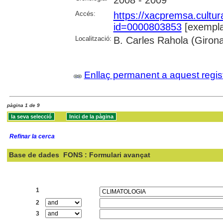
2008 - 2009
Accés:
https://xacpremsa.cultu
id=0000803853
[exempla
Localització:
B. Carles Rahola (Giron
Enllaç permanent a aquest regis
pàgina 1 de 9
Refinar la cerca
Base de dades
FONS : Formulari avançat
Cercar:
1
2
3