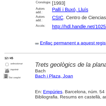
Cronologia:
[1993]
Autors
Pallí i Buxó, Lluís
add.:
Autors
CSIC
. Centro de Ciencia
add.:
Accés:
http://hdl.handle.net/102
Enllaç permanent a aquest regis
12 / 45
Trets geològics de la plana
seleccionar
imprimir
Bach
Bach i Plaza, Joan
Text complet
En:
Empúries
. Barcelona, núm. 54 (
Bibliografia. Resums en castellà, a