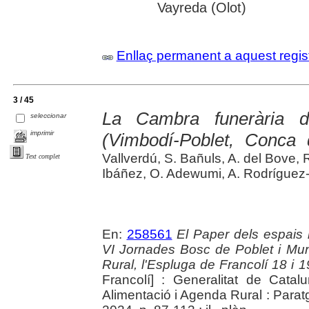
Vayreda (Olot)
Enllaç permanent a aquest regis
3 / 45
La Cambra funerària d
seleccionar
imprimir
(Vimbodí-Poblet, Conca 
Vallverdú, S. Bañuls, A. del Bove,
Text complet
Ibáñez, O. Adewumi, A. Rodríguez-
En:
258561
El Paper dels espais 
VI Jornades Bosc de Poblet i Mu
Rural, l'Espluga de Francolí 18 i
Francolí] : Generalitat de Catal
Alimentació i Agenda Rural : Paratg