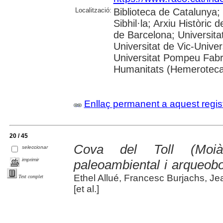
Localització:
Biblioteca de Catalunya
Sibhil·la; Arxiu Històric 
de Barcelona; Universitat
Universitat de Vic-Univer
Universitat Pompeu Fabra;
Humanitats (Hemeroteca
Enllaç permanent a aquest regis
20 / 45
Cova del Toll (Moià
seleccionar
imprimir
paleoambiental i arqueobo
Ethel Allué, Francesc Burjachs, Je
Text complet
[et al.]