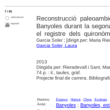
7 / 45
Reconstrucció paleoambie
seleccionar
imprimir
Banyoles durant la segona 
el registre dels quironòm
Garcia Soler ; [dirigit per: Maria Rie
Garcia Soler, Laura
2013
Dirigida per: Rieradevall i Sant, Ma
74 p. : il., taules, gràf.
Projecte final de carrera. Bibliograf
Matèries:
Estanys
;
Holocè
;
Clima
;
Ecologia
;
Àmbit:
Banyoles
;
Banyoles, es