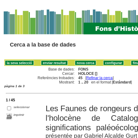
Cerca a la base de dades
Base de dades:
FONS
Cercar:
HOLOCE []
Referències trobades:
45
[
Refinar la cerca
]
Mostrant:
1 .. 20
en el format [
Estàndard
]
pàgina 1 de 3
1 / 45
Les Faunes de rongeurs du
seleccionar
imprimir
l'holocène de Catalo
significations paléoécolo
présentée par Gabriel Alcalde Gurt