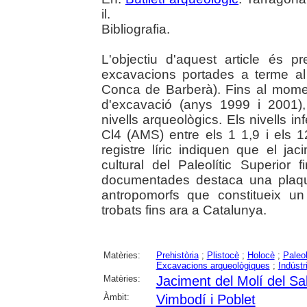
il.
Bibliografia.
L'objectiu d'aquest article és p
excavacions portades a terme al 
Conca de Barberà). Fins al mome
d'excavació (anys 1999 i 2001)
nivells arqueològics. Els nivells i
Cl4 (AMS) entre els 1 1,9 i els 
registre líric indiquen que el ja
cultural del Paleolític Superior fi
documentades destaca una plaqu
antropomorfs que constitueix un
trobats fins ara a Catalunya.
Matèries:
Prehistòria
;
Plistocè
;
Holocè
;
Paleol
Excavacions arqueològiques
;
Indústri
Matèries:
Jaciment del Molí del Sa
Àmbit:
Vimbodí i Poblet