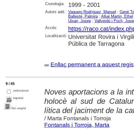
Cronologia:
1999 - 2001
Autors add.:
Vaquero Rodríguez, Manuel
;
Gené Tor
Ballesté, Palmira
;
Allué Martin, Ethel
Uixan, Josep
;
Vallverdú i Poch, Jose
Accés:
https://raco.cat/index.ph
Localització:
Universitat Rovira i Virg
Pública de Tarragona
Enllaç permanent a aquest regis
9 / 45
Noves aportacions a la inte
seleccionar
imprimir
holocè al sud de Cataluny
lítica del jaciment de la ca
Text complet
/ Marta Fontanals i Torroja
Fontanals i Torroja, Marta