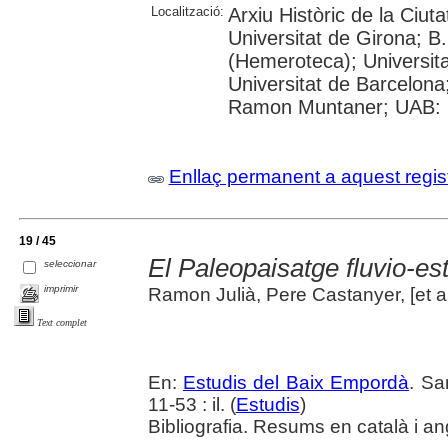
Localització:
Arxiu Històric de la Ciut
Universitat de Girona; 
(Hemeroteca); Universitat
Universitat de Barcelona;
Ramon Muntaner; UAB: S
Enllaç permanent a aquest regis
19 / 45
El Paleopaisatge fluvio-es
seleccionar
imprimir
Ramon Julià, Pere Castanyer, [et al
Text complet
En:
Estudis del Baix Empordà
. Sa
11-53 : il. (
Estudis
)
Bibliografia. Resums en català i an