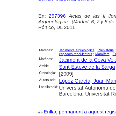
En:
257396
Actas de las II Jo
Arqueológica : (Madrid, 6, 7 y 8 d
Pórtico, DL 2011
Matèries:
Jaciments arqueològics
;
Prehistòria
caçadors-recol·lectors
;
Mamífers
;
Ca
Matèries:
Jaciment de la Cova Vol
Àmbit:
Sant Esteve de la Sarga
Cronologia:
[2009]
Autors add.:
López García, Juan Man
Localització:
Universitat Autònoma de 
Barcelona; Universitat Rov
Enllaç permanent a aquest regis