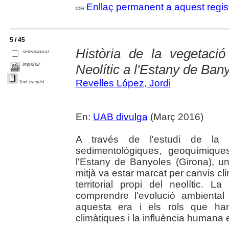
Enllaç permanent a aquest regis
5 / 45
Història de la vegetació 
seleccionar
imprimir
Neolític a l'Estany de Ban
Revelles López, Jordi
Text complet
En:
UAB divulga
(Març 2016)
A través de l'estudi de la 
sedimentològiques, geoquímique
l'Estany de Banyoles (Girona), u
mitjà va estar marcat per canvis cli
territorial propi del neolític. 
comprendre l'evolució ambiental 
aquesta era i els rols que han
climàtiques i la influència humana e