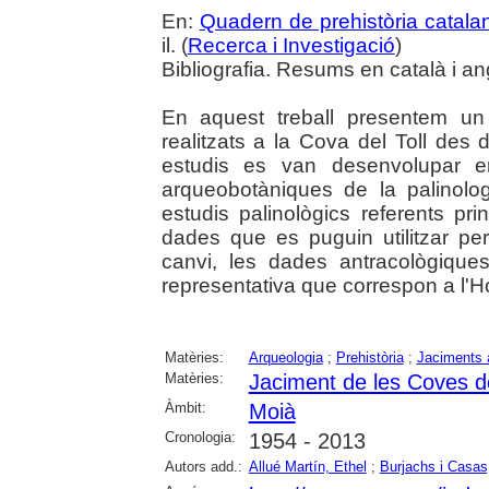
En:
Quadern de prehistòria catala
il. (
Recerca i Investigació
)
Bibliografia. Resums en català i an
En aquest treball presentem un 
realitzats a la Cova del Toll des d
estudis es van desenvolupar en
arqueobotàniques de la palinologi
estudis palinològics referents pr
dades que es puguin utilitzar pe
canvi, les dades antracològique
representativa que correspon a l'H
Matèries:
Arqueologia
;
Prehistòria
;
Jaciments 
Matèries:
Jaciment de les Coves de
Àmbit:
Moià
Cronologia:
1954 - 2013
Autors add.:
Allué Martín, Ethel
;
Burjachs i Casas