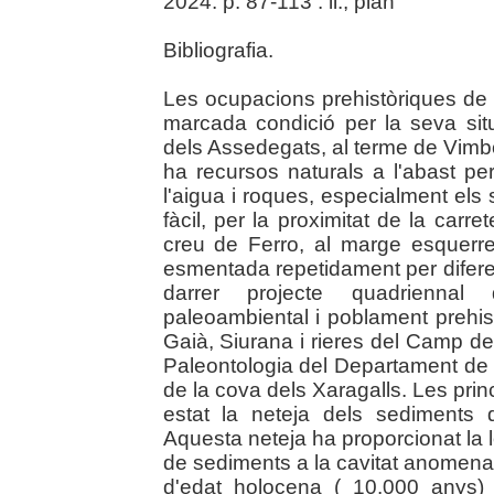
2024. p. 87-113 : il., plàn
Bibliografia.
Les ocupacions prehistòriques de 
marcada condició per la seva situ
dels Assedegats, al terme de Vimbo
ha recursos naturals a l'abast pe
l'aigua i roques, especialment els 
fàcil, per la proximitat de la carre
creu de Ferro, al marge esquerre 
esmentada repetidament per diferen
darrer projecte quadriennal
paleoambiental i poblament prehist
Gaià, Siurana i rieres del Camp de
Paleontologia del Departament de 
de la cova dels Xaragalls. Les prin
estat la neteja dels sediments 
Aquesta neteja ha proporcionat la l
de sediments a la cavitat anomena
d'edat holocena ( 10.000 anys) 