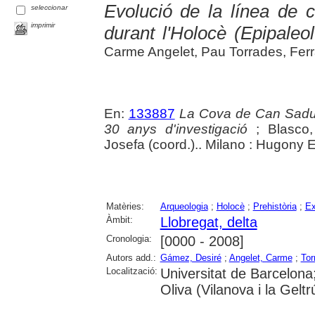
Evolució de la línea de c
seleccionar
imprimir
durant l'Holocè (Epipaleolí
Carme Angelet, Pau Torrades, Ferr
En:
133887
La Cova de Can Sadurni
30 anys d'investigació
; Blasco,
Josefa (coord.).. Milano : Hugony E
Matèries:
Arqueologia
;
Holocè
;
Prehistòria
;
Ex
Àmbit:
Llobregat, delta
Cronologia:
[0000 - 2008]
Autors add.:
Gámez, Desiré
;
Angelet, Carme
;
Tor
Localització:
Universitat de Barcelona
Oliva (Vilanova i la Geltr