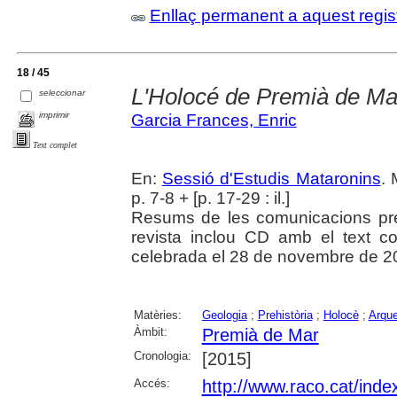
Enllaç permanent a aquest regis
18 / 45
L'Holocé de Premià de Ma
seleccionar
imprimir
Garcia Frances, Enric
Text complet
En:
Sessió d'Estudis Mataronins
. 
p. 7-8 + [p. 17-29 : il.]
Resums de les comunicacions pr
revista inclou CD amb el text c
celebrada el 28 de novembre de 2
Matèries:
Geologia
;
Prehistòria
;
Holocè
;
Arque
Àmbit:
Premià de Mar
Cronologia:
[2015]
Accés:
http://www.raco.cat/inde