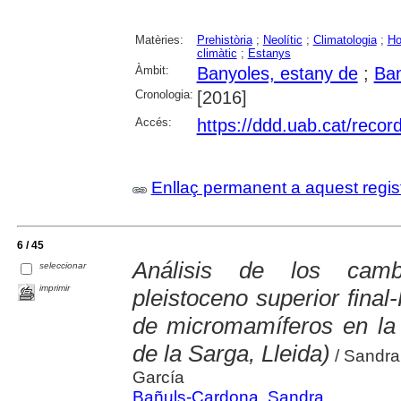
Matèries:
Prehistòria
;
Neolític
;
Climatologia
;
Ho
climàtic
;
Estanys
Àmbit:
Banyoles, estany de
;
Ban
Cronologia:
[2016]
Accés:
https://ddd.uab.cat/reco
Enllaç permanent a aquest regis
6 / 45
Análisis de los camb
seleccionar
imprimir
pleistoceno superior final
de micromamíferos en la
de la Sarga, Lleida)
/ Sandra
García
Bañuls-Cardona, Sandra