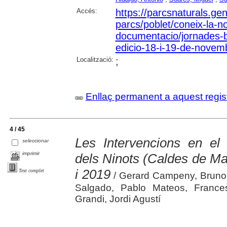
Accés:
https://parcsnaturals.ge
parcs/poblet/coneix-la-no
documentacio/jornades-
edicio-18-i-19-de-novem
Localització:
;
Enllaç permanent a aquest regis
4 / 45
Les Intervencions en el 
seleccionar
imprimir
dels Ninots (Caldes de Mal
i 2019
Text complet
/ Gerard Campeny, Bruno
Salgado, Pablo Mateos, France
Grandi, Jordi Agustí