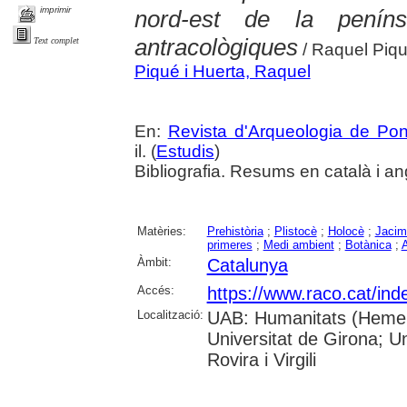
imprimir
nord-est de la penín
antracològiques
Text complet
/ Raquel Piq
Piqué i Huerta, Raquel
En:
Revista d'Arqueologia de Po
il. (
Estudis
)
Bibliografia. Resums en català i an
Matèries:
Prehistòria
;
Plistocè
;
Holocè
;
Jacim
primeres
;
Medi ambient
;
Botànica
;
A
Àmbit:
Catalunya
Accés:
https://www.raco.cat/ind
Localització:
UAB: Humanitats (Hemero
Universitat de Girona; U
Rovira i Virgili