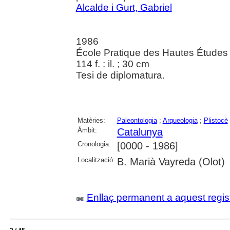
Alcalde i Gurt, Gabriel
1986
École Pratique des Hautes Études 
114 f. : il. ; 30 cm
Tesi de diplomatura.
Matèries:
Paleontologia
;
Arqueologia
;
Plistocè
Àmbit:
Catalunya
Cronologia:
[0000 - 1986]
Localització:
B. Marià Vayreda (Olot)
Enllaç permanent a aquest regis