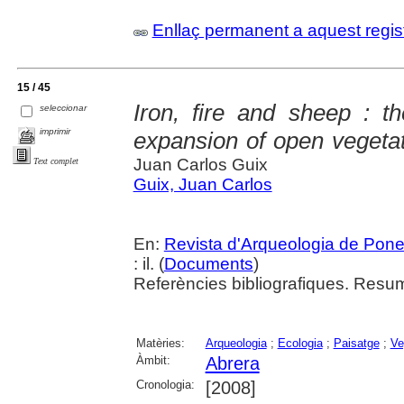
Enllaç permanent a aquest regis
15 / 45
Iron, fire and sheep : t
seleccionar
imprimir
expansion of open vegetat
Juan Carlos Guix
Text complet
Guix, Juan Carlos
En:
Revista d'Arqueologia de Pone
: il. (
Documents
)
Referències bibliografiques. Resum
Matèries:
Arqueologia
;
Ecologia
;
Paisatge
;
Ve
Àmbit:
Abrera
Cronologia:
[2008]