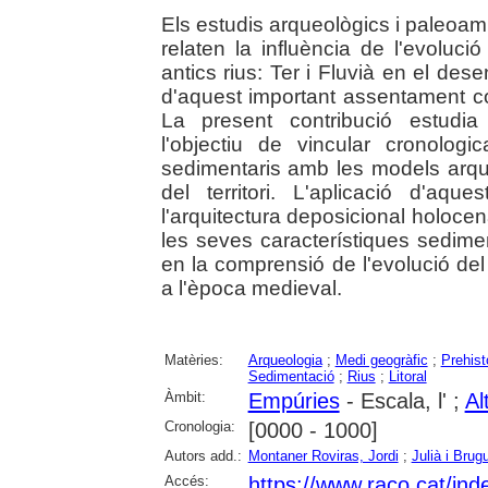
Els estudis arqueològics i paleoamb
relaten la influència de l'evolució
antics rius: Ter i Fluvià en el de
d'aquest important assentament c
La present contribució estudia 
l'objectiu de vincular cronolog
sedimentaris amb les models arque
del territori. L'aplicació d'aq
l'arquitectura deposicional holocena
les seves característiques sedimen
en la comprensió de l'evolució del 
a l'època medieval.
Matèries:
Arqueologia
;
Medi geogràfic
;
Prehist
Sedimentació
;
Rius
;
Litoral
Àmbit:
Empúries
- Escala, l' ;
Al
Cronologia:
[0000 - 1000]
Autors add.:
Montaner Roviras, Jordi
;
Julià i Bru
Accés:
https://www.raco.cat/ind