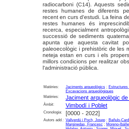
radiocarboni (C14). Aquests se
restes humanes de diferents per
recent en curs d'estudi. La feina de 
restes humanes és imprescindib
recerca, especialment antropològ
successió de sediments quaternar
apunta que aquesta cavitat pot
paleoecològic i prehistòric de le
neteja estan en curs i els proper
millors condicions per realitzar o
l'administració pública.
Matèries:
Jaciments arqueològics
;
Estructures 
Excavacions arqueològiques
Matèries:
Jaciment arqueològic de
Àmbit:
Vimbodí i Poblet
Cronologia:
[0000 - 2022]
Autors add.:
Vallverdú i Poch, Josep
;
Bañuls-Card
Marginedas, Francesc
;
Moreno-Ibáñe
Hidalgo, Antonio
;
Soares, Miguel
;
Su