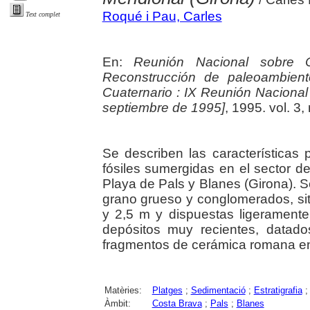
Roqué i Pau, Carles
Text complet
En:
Reunión Nacional sobre C
Reconstrucción de paleoambient
Cuaternario : IX Reunión Nacional
septiembre de 1995]
, 1995. vol. 3,
Se describen las características 
fósiles sumergidas en el sector d
Playa de Pals y Blanes (Girona). S
grano grueso y conglomerados, si
y 2,5 m y dispuestas ligeramente
depósitos muy recientes, datad
fragmentos de cerámica romana en 
Matèries:
Platges
;
Sedimentació
;
Estratigrafia
Àmbit:
Costa Brava
;
Pals
;
Blanes