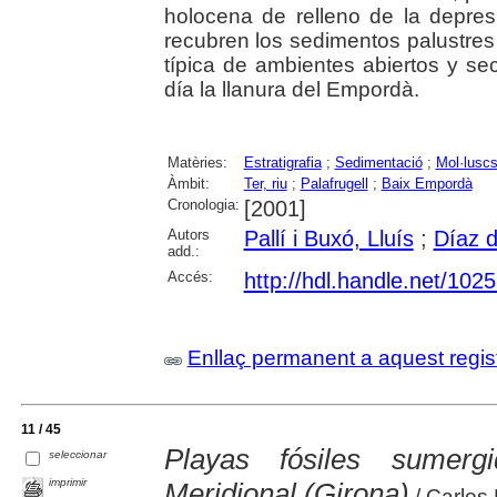
holocena de relleno de la depres
recubren los sedimentos palustres
típica de ambientes abiertos y se
día la llanura del Empordà.
Matèries:
Estratigrafia
;
Sedimentació
;
Mol·lusc
Àmbit:
Ter, riu
;
Palafrugell
;
Baix Empordà
Cronologia:
[2001]
Autors
Pallí i Buxó, Lluís
;
Díaz 
add.:
Accés:
http://hdl.handle.net/102
Enllaç permanent a aquest regis
11 / 45
Playas fósiles sumer
seleccionar
imprimir
Meridional (Girona)
/ Carles 