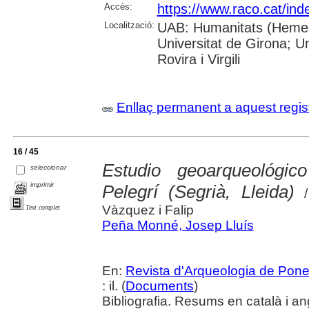
Accés:
https://www.raco.cat/ind
Localització:
UAB: Humanitats (Hemero
Universitat de Girona; U
Rovira i Virgili
Enllaç permanent a aquest regis
16 / 45
Estudio geoarqueológi
seleccionar
imprimir
Pelegrí (Segrià, Lleida)
/
Vàzquez i Falip
Text complet
Peña Monné, Josep Lluís
En:
Revista d'Arqueologia de Pone
: il. (
Documents
)
Bibliografia. Resums en català i an