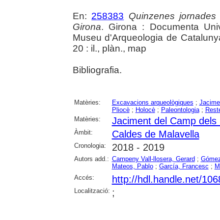
En:
258383
Quinzenes jornades
Girona
. Girona : Documenta Unive
Museu d'Arqueologia de Catalunya 
20 : il., plàn., map
Bibliografia.
Matèries:
Excavacions arqueològiques
;
Jacime
Pliocè
;
Holocè
;
Paleontologia
;
Rest
Matèries:
Jaciment del Camp dels 
Àmbit:
Caldes de Malavella
Cronologia:
2018 - 2019
Autors add.:
Campeny Vall-llosera, Gerard
;
Gómez
Mateos, Pablo
;
García, Francesc
;
M
Accés:
http://hdl.handle.net/10
Localització:
;