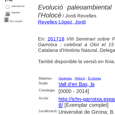
2 / 45
Evolució paleoambiental
seleccionar
imprimir
l'Holocè
/ Jordi Revelles
Revelles López, Jordi
Text complet
En:
261718
VIII Seminari sobre 
Garrotxa : celebrat a Olot el 1
Catalana d'Història Natural, Delega
També disponible la versió en línia.
Matèries:
Geologia
;
Holocè
;
Ecologia
Àmbit:
Vall d'en Bas, la
Cronologia:
[0000 - 2014]
Accés:
http://ichn-garrotxa.espa
8/
[Exemplar complet]
Localització:
Universitat de Girona; B