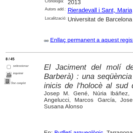
Cronologia:
2013
Autors add.:
Rieradevall i Sant, Maria
Localització:
Universitat de Barcelona
Enllaç permanent a aquest regis
8 / 45
El Jaciment del molí d
seleccionar
imprimir
Barberà) : una seqüència d
inicis de l'holocè al sud
Text complet
Josep M. Gené, Núria Ibáñez, P
Angelucci, Marcos García, Jose
Susana Alonso
En:
Butlletí arqueològic
. Tarragona