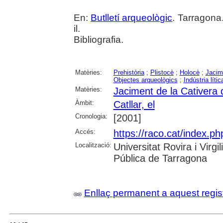
En:
Butlletí arqueològic
. Tarragona
il.
Bibliografia.
Matèries:
Prehistòria
;
Plistocè
;
Holocè
;
Jacim
Objectes arqueològics
;
Indústria lític
Matèries:
Jaciment de la Cativera d
Àmbit:
Catllar, el
Cronologia:
[2001]
Accés:
https://raco.cat/index.ph
Localització:
Universitat Rovira i Virg
Pública de Tarragona
Enllaç permanent a aquest regis