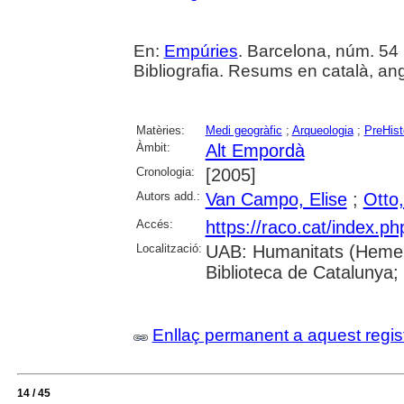
En:
Empúries
. Barcelona, núm. 54 (
Bibliografia. Resums en català, ang
Matèries:
Medi geogràfic
;
Arqueologia
;
PreHist
Àmbit:
Alt Empordà
Cronologia:
[2005]
Autors add.:
Van Campo, Elise
;
Otto,
Accés:
https://raco.cat/index.p
Localització:
UAB: Humanitats (Hemero
Biblioteca de Catalunya;
Enllaç permanent a aquest regis
14 / 45