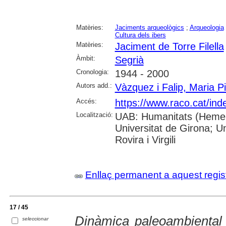
Matèries:
Jaciments arqueològics
;
Arqueologia
Cultura dels ibers
Matèries:
Jaciment de Torre Filella
Àmbit:
Segrià
Cronologia:
1944 - 2000
Autors add.:
Vàzquez i Falip, Maria Pi
Accés:
https://www.raco.cat/ind
Localització:
UAB: Humanitats (Hemero
Universitat de Girona; U
Rovira i Virgili
Enllaç permanent a aquest regis
17 / 45
Dinàmica paleoambiental 
seleccionar