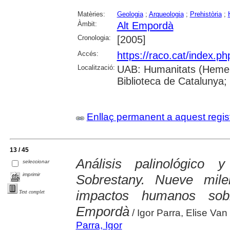
Matèries:
Geologia
;
Arqueologia
;
Prehistòria
;
Àmbit:
Alt Empordà
Cronologia:
[2005]
Accés:
https://raco.cat/index.p
Localització:
UAB: Humanitats (Hemero
Biblioteca de Catalunya;
Enllaç permanent a aquest regis
13 / 45
Análisis palinológico 
seleccionar
imprimir
Sobrestany. Nueve mile
impactos humanos sob
Text complet
Empordà
/ Igor Parra, Elise Va
Parra, Igor