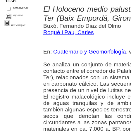
10 / 45
El Holoceno medio palustre
seleccionar
imprimir
Ter (Baix Empordá, Giron
Buxó, Fernando Díaz del Olmo
Text complet
Roqué i Pau, Carles
En:
Cuaternario y Geomorfología
. 
Se analiza un conjunto de materi
contacto entre el corredor de Palafrug
Ter), relacionados con un sistem
en carbonato cálcico. Las secuenc
presencia de un nivel de lutitas
El registro malacológico incluye
de aguas tranquilas y de ambie
también algunas especies terrestre
secos que denotan las condi
circundantes a las zonas pantano
materiales en ca. 7.000 a. BP, por