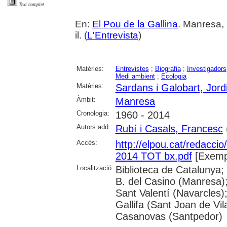
Text complet
En:
El Pou de la Gallina
. Manresa, 
il. (
L'Entrevista
)
Matèries:
Entrevistes
;
Biografia
;
Investigadors
Medi ambient
;
Ecologia
Matèries:
Sardans i Galobart, Jord
Àmbit:
Manresa
Cronologia:
1960 - 2014
Autors add.:
Rubí i Casals, Francesc
(
Accés:
http://elpou.cat/redaccio/
2014 TOT bx.pdf
[Exempl
Localització:
Biblioteca de Catalunya;
B. del Casino (Manresa)
Sant Valentí (Navarcles)
Gallifa (Sant Joan de Vil
Casanovas (Santpedor)