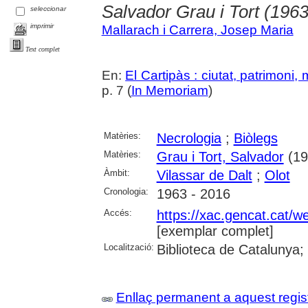
Salvador Grau i Tort (196
seleccionar
imprimir
Mallarach i Carrera, Josep Maria
Text complet
En:
El Cartipàs : ciutat, patrimoni,
p. 7 (
In Memoriam
)
Matèries:
Necrologia
;
Biòlegs
Matèries:
Grau i Tort, Salvador
(19
Àmbit:
Vilassar de Dalt
;
Olot
Cronologia:
1963 - 2016
Accés:
https://xac.gencat.cat/
[exemplar complet]
Localització:
Biblioteca de Catalunya;
Enllaç permanent a aquest regis