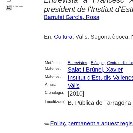
imprimir
president de l'Institut d'Es
Barrufet García, Rosa
En:
Cultura
. Valls. Segona època, 
Matèries:
Entrevistes
;
Biòlegs
;
Centres d'estud
Matèries:
Salat i Brúnel, Xavier
Matèries:
Institut d'Estudis Vallenc
Àmbit:
Valls
Cronologia:
[2010]
Localització:
B. Pública de Tarragona
Enllaç permanent a aquest regis