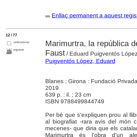
Enllaç permanent a aquest regis
12 / 77
Marimurtra, la república de
seleccionar
imprimir
Faust
/ Eduard Puigventós Lópe
Puigventós López, Eduard
Blanes ; Girona : Fundació Privada
2019
639 p. : il. ; 23 cm
ISBN 9788499844749
Per bé que s'expliquen prou al llib
al biografiat -rara avis del món 
mecenes- que diria que els catala
Marimurtra és l'obra d'un al