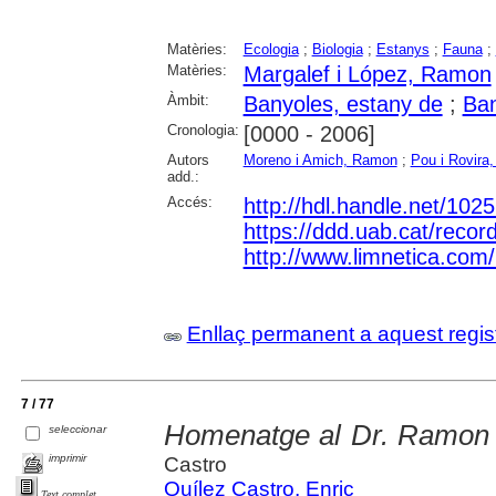
Matèries:
Ecologia
;
Biologia
;
Estanys
;
Fauna
;
Matèries:
Margalef i López, Ramon
Àmbit:
Banyoles, estany de
;
Ban
Cronologia:
[0000 - 2006]
Autors
Moreno i Amich, Ramon
;
Pou i Rovira
add.:
Accés:
http://hdl.handle.net/102
https://ddd.uab.cat/recor
http://www.limnetica.co
Enllaç permanent a aquest regis
7 / 77
Homenatge al Dr. Ramon 
seleccionar
imprimir
Castro
Quílez Castro, Enric
Text complet