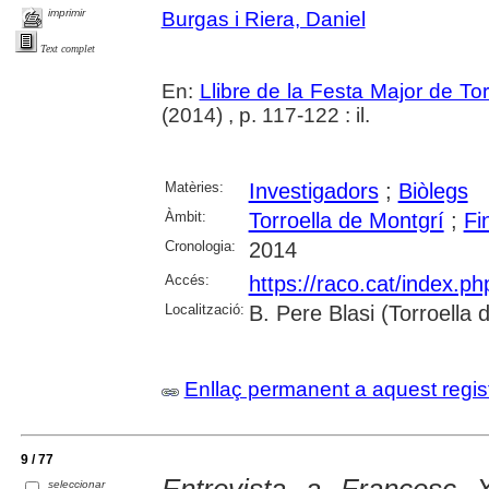
imprimir
Burgas i Riera, Daniel
Text complet
En:
Llibre de la Festa Major de To
(2014) , p. 117-122 : il.
Matèries:
Investigadors
;
Biòlegs
Àmbit:
Torroella de Montgrí
;
Fi
Cronologia:
2014
Accés:
https://raco.cat/index.p
Localització:
B. Pere Blasi (Torroella
Enllaç permanent a aquest regis
9 / 77
Entrevista a Francesc X
seleccionar