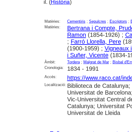
il. (
Història
)
Matèries:
Cementiris
;
Sepulcres
;
Escriptors
;
Matèries:
Bertrana i Compte, Prud
Ramon
(1854-1926) ;
Ca
;
Farró Llorella, Pere
(18
(1900-1959) ;
Vigneaux i
i Suñer, Vicente
(1834-1
Àmbit:
Tordera
;
Malgrat de Mar
;
Bisbal d'Em
Cronologia:
1834 - 1991
Accés:
https://www.raco.cat/ind
Localització:
Biblioteca de Catalunya;
Universitat de Barcelona;
Vic-Universitat Central d
Catalunya; Universitat Po
Universitat de Lleida