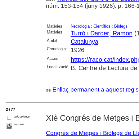
núm. 153-154 (juny 1926), p. 166-
Matèries:
Necrologia
;
Científics
;
Biòlegs
Matèries:
Turró i Darder, Ramon
(1
Àmbit:
Catalunya
Cronologia:
1926
Accés:
https://raco.cat/index.p
Localització:
B. Centre de Lectura de
Enllaç permanent a aquest regis
2 / 77
XIè Congrés de Metges i 
seleccionar
imprimir
Congrés de Metges i Biòlegs de L