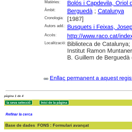
Matèries:
Bolós i Capdevila, Oriol 
Àmbit:
Berguedà
;
Catalunya
Cronologia:
[1987]
Autors add.:
Busquets i Feixas, Jose
Accés:
http://www.raco.cat/inde
Localització:
Biblioteca de Catalunya;
Institut Ramon Muntaner
B. Guillem de Berguedà (
Enllaç permanent a aquest regis
pàgina 1 de 4
Refinar la cerca
Base de dades
FONS : Formulari avançat