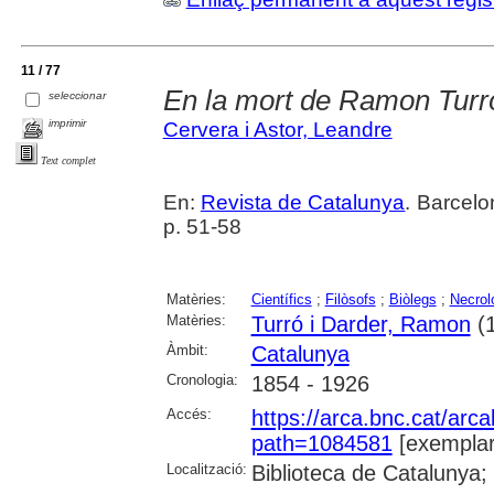
11 / 77
En la mort de Ramon Turr
seleccionar
imprimir
Cervera i Astor, Leandre
Text complet
En:
Revista de Catalunya
. Barcelon
p. 51-58
Matèries:
Científics
;
Filòsofs
;
Biòlegs
;
Necrol
Matèries:
Turró i Darder, Ramon
(1
Àmbit:
Catalunya
Cronologia:
1854 - 1926
Accés:
https://arca.bnc.cat/ar
path=1084581
[exemplar
Localització:
Biblioteca de Catalunya