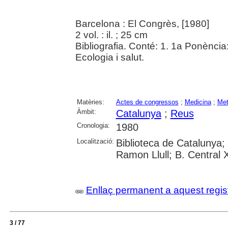
Barcelona : El Congrès, [1980]
2 vol. : il. ; 25 cm
Bibliografia. Conté: 1. 1a Ponència
Ecologia i salut.
Matèries:
Actes de congressos
;
Medicina
;
Me
Àmbit:
Catalunya
;
Reus
Cronologia:
1980
Localització:
Biblioteca de Catalunya; 
Ramon Llull; B. Central
Enllaç permanent a aquest regis
3 / 77