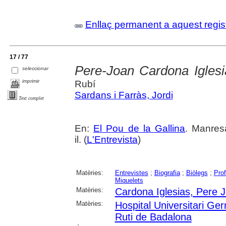
Enllaç permanent a aquest regis
17 / 77
Pere-Joan Cardona Iglesi
seleccionar
imprimir
Rubí
Sardans i Farràs, Jordi
Text complet
En:
El Pou de la Gallina
. Manres
il. (
L'Entrevista
)
Matèries:
Entrevistes
;
Biografia
;
Biòlegs
;
Pro
Miquelets
Matèries:
Cardona Iglesias, Pere 
Matèries:
Hospital Universitari Ge
Ruti de Badalona