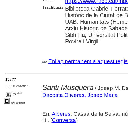
https://www.raco.cat/in
Localització:
Biblioteca Gabriel Ferrat
Històric de la Ciutat de 
UAB: Humanitats (Hemero
Arxiu Històric de Sabade
Sibhil·la; Universitat Pol
Rovira i Virgili
Enllaç permanent a aquest regis
15 / 77
Santi Musquera
seleccionar
/ Josep M. Dac
imprimir
Dacosta Oliveras, Josep Maria
Text complet
En:
Alberes
. Cassà de la Selva, nú
: il. (
Conversa
)