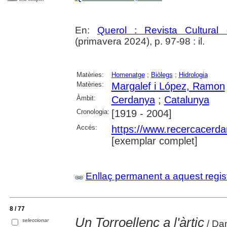
En:
Querol : Revista Cultural
(primavera 2024), p. 97-98 : il.
Matèries:
Homenatge
;
Biòlegs
;
Hidrologia
Matèries:
Margalef i López, Ramon
Àmbit:
Cerdanya
;
Catalunya
Cronologia:
[1919 - 2004]
Accés:
https://www.recercacerdan
[exemplar complet]
Enllaç permanent a aquest regis
8 / 77
Un Torroellenc a l'àrtic
seleccionar
/ Dan