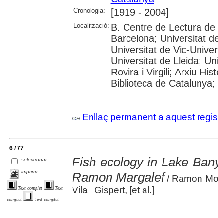
Cronologia:
[1919 - 2004]
Localització:
B. Centre de Lectura de
Barcelona; Universitat d
Universitat de Vic-Univer
Universitat de Lleida; U
Rovira i Virgili; Arxiu Hi
Biblioteca de Catalunya; 
Enllaç permanent a aquest regis
6 / 77
Fish ecology in Lake Bany
seleccionar
imprimir
Ramon Margalef
/ Ramon Mor
Vila i Gispert, [et al.]
Text complet
Text
complet
Text complet