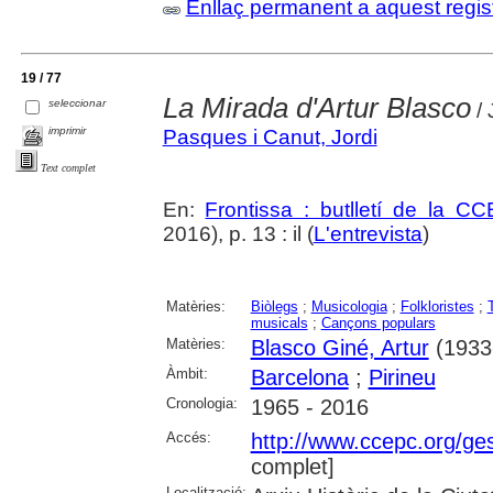
Enllaç permanent a aquest regis
19 / 77
La Mirada d'Artur Blasco
seleccionar
/ 
imprimir
Pasques i Canut, Jordi
Text complet
En:
Frontissa : butlletí de la C
2016), p. 13 : il (
L'entrevista
)
Matèries:
Biòlegs
;
Musicologia
;
Folkloristes
;
musicals
;
Cançons populars
Matèries:
Blasco Giné, Artur
(1933-
Àmbit:
Barcelona
;
Pirineu
Cronologia:
1965 - 2016
Accés:
http://www.ccepc.org/gest
complet]
Localització: