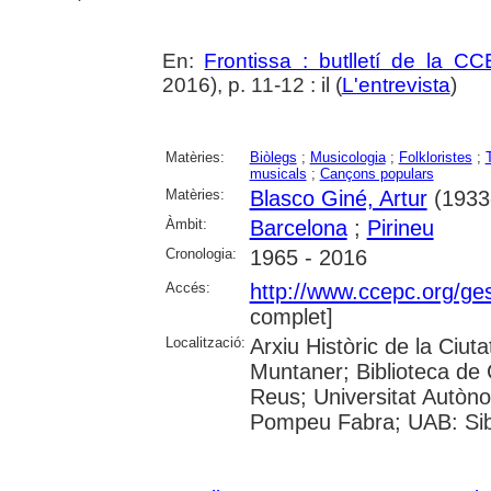
En:
Frontissa : butlletí de la C
2016), p. 11-12 : il (
L'entrevista
)
Matèries:
Biòlegs
;
Musicologia
;
Folkloristes
;
musicals
;
Cançons populars
Matèries:
Blasco Giné, Artur
(1933-
Àmbit:
Barcelona
;
Pirineu
Cronologia:
1965 - 2016
Accés:
http://www.ccepc.org/gest
complet]
Localització:
Arxiu Històric de la Ciut
Muntaner; Biblioteca de 
Reus; Universitat Autòno
Pompeu Fabra; UAB: Sibh