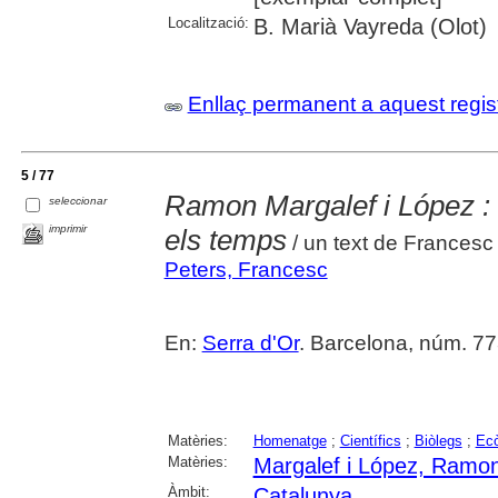
Localització:
B. Marià Vayreda (Olot)
Enllaç permanent a aquest regis
5 / 77
Ramon Margalef i López : el
seleccionar
imprimir
els temps
/ un text de Francesc
Peters, Francesc
En:
Serra d'Or
. Barcelona, núm. 773
Matèries:
Homenatge
;
Científics
;
Biòlegs
;
Ecò
Matèries:
Margalef i López, Ramo
Àmbit:
Catalunya