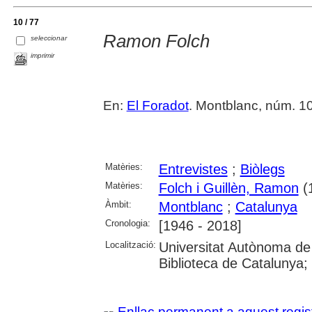
10 / 77
Ramon Folch
seleccionar
imprimir
En:
El Foradot
. Montblanc, núm. 108
Matèries:
Entrevistes
;
Biòlegs
Matèries:
Folch i Guillèn, Ramon
(1
Àmbit:
Montblanc
;
Catalunya
Cronologia:
[1946 - 2018]
Localització:
Universitat Autònoma de
Biblioteca de Catalunya; U
Enllaç permanent a aquest regis