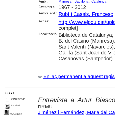
Àmbit:
Manresa
;
Badalona
;
Catalunya
Cronologia:
1967 - 2012
Autors add.:
Rubí i Casals, Francesc
(
Accés:
http://www.elpou.cat/up
complet]
Localització:
Biblioteca de Catalunya;
B. del Casino (Manresa)
Sant Valentí (Navarcles)
Gallifa (Sant Joan de Vil
Casanovas (Santpedor)
Enllaç permanent a aquest regis
18 / 77
Entrevista a Artur Blasc
seleccionar
imprimir
l'IRMU
Jiménez i Fernández, Maria del C
Text complet