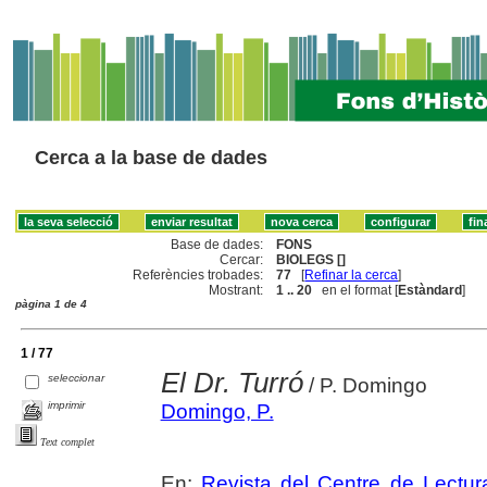
Cerca a la base de dades
Base de dades:
FONS
Cercar:
BIOLEGS []
Referències trobades:
77
[
Refinar la cerca
]
Mostrant:
1 .. 20
en el format [
Estàndard
]
pàgina 1 de 4
1 / 77
El Dr. Turró
seleccionar
/ P. Domingo
imprimir
Domingo, P.
Text complet
En:
Revista del Centre de Lectu