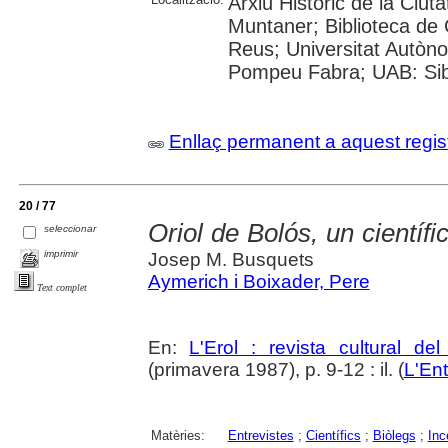
Arxiu Històric de la Ciut
Muntaner; Biblioteca de 
Reus; Universitat Autòno
Pompeu Fabra; UAB: Sibh
Enllaç permanent a aquest regis
20 / 77
Oriol de Bolós, un científi
seleccionar
imprimir
Josep M. Busquets
Aymerich i Boixader, Pere
Text complet
En:
L'Erol : revista cultural de
(primavera 1987), p. 9-12 : il. (
L'Ent
Matèries:
Entrevistes
;
Científics
;
Biòlegs
;
Inc