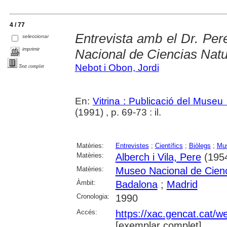
4 / 77
Entrevista amb el Dr. Per
seleccionar
imprimir
Nacional de Ciencias Natu
Nebot i Obon, Jordi
Text complet
En:
Vitrina : Publicació del Museu
(1991) , p. 69-73 : il.
Matèries:
Entrevistes
;
Científics
;
Biòlegs
;
Mus
Matèries:
Alberch i Vila, Pere
(195
Matèries:
Museo Nacional de Cienc
Àmbit:
Badalona
;
Madrid
Cronologia:
1990
Accés:
https://xac.gencat.cat/
[exemplar complet]