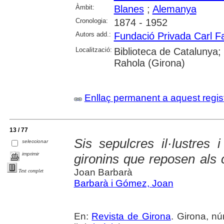
Àmbit:
Blanes
;
Alemanya
Cronologia:
1874 - 1952
Autors add.:
Fundació Privada Carl F
Localització:
Biblioteca de Catalunya; 
Rahola (Girona)
Enllaç permanent a aquest regis
13 / 77
Sis sepulcres il·lustres 
seleccionar
imprimir
gironins que reposen als 
Joan Barbarà
Text complet
Barbarà i Gómez, Joan
En:
Revista de Girona
. Girona, nú