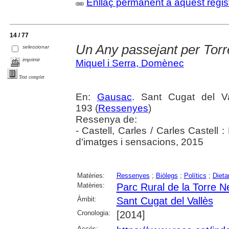
Enllaç permanent a aquest regis
14 / 77
Un Any passejant per Tor
seleccionar
imprimir
Miquel i Serra, Domènec
Text complet
En:
Gausac
. Sant Cugat del Va
193 (
Ressenyes
)
Ressenya de:
- Castell, Carles / Carles Castell
d'imatges i sensacions, 2015
Matèries:
Ressenyes
;
Biòlegs
;
Polítics
;
Dietar
Matèries:
Parc Rural de la Torre N
Àmbit:
Sant Cugat del Vallès
Cronologia:
[2014]
Accés: