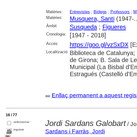
Matèries:
Entrevistes
;
Biòlegs
;
Professors
;
M
Matèries:
Musquera, Santi
(1947-..
Àmbit:
Susqueda
;
Figueres
Cronologia:
[1947 - 2018]
Accés:
https://goo.gl/vzSxDX
[Ex
Localització:
Biblioteca de Catalunya; 
de Girona; B. Sala de Le
Municipal (La Bisbal d'
Estragués (Castelló d'E
Enllaç permanent a aquest regis
16 / 77
Jordi Sardans Galobart
seleccionar
/ Jo
imprimir
Sardans i Farràs, Jordi