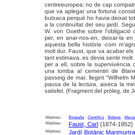
centreeuropea; no de cap compatri
que va aplegar una fortuna consid
butxaca perquè ho havia deixat to
a la continuïtat del seu jardí. S
W. von Goethe sobre l'obligació
per, en anar-nos-en, deixar-la e
aquesta bella història -com m'ag
molt dur. Faust, que va acabar els
tant estimava, es devia sentir molt 
per a ell, sobre la supervivència
una tomba al cementiri de Blan
passeig de mar, llegint "Wilhelm 
pausa de la lectura, aixeca la mi
satisfet. (Fragment del pròleg, de 
Matèries:
Biografia
;
Científics
;
Biòlegs
;
Mece
Matèries:
Faust, Carl
(1874-1952)
Matèries:
Jardí Botànic Marimurtr