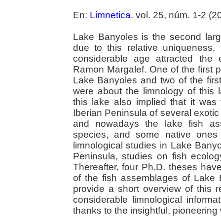
En:
Limnetica
. vol. 25, núm. 1-2 (2
Lake Banyoles is the second larg
due to this relative uniqueness, i
considerable age attracted the e
Ramon Margalef. One of the first 
Lake Banyoles and two of the firs
were about the limnology of this 
this lake also implied that it was 
Iberian Peninsula of several exotic
and nowadays the lake fish as
species, and some native ones 
limnological studies in Lake Banyo
Peninsula, studies on fish ecology
Thereafter, four Ph.D. theses hav
of the fish assemblages of Lake 
provide a short overview of this 
considerable limnological informat
thanks to the insightful, pioneering