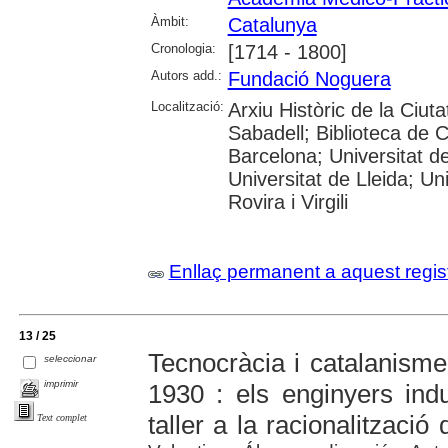
Àmbit:
Catalunya
Cronologia:
[1714 - 1800]
Autors add.:
Fundació Noguera
Localització:
Arxiu Històric de la Ciut
Sabadell; Biblioteca de 
Barcelona; Universitat d
Universitat de Lleida; U
Rovira i Virgili
Enllaç permanent a aquest regis
13 / 25
Tecnocràcia i catalanisme
seleccionar
imprimir
1930 : els enginyers indus
taller a la racionalització 
Text complet