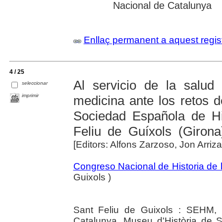
Nacional de Catalunya
Enllaç permanent a aquest regis
4 / 25
Al servicio de la salud
seleccionar
imprimir
medicina ante los retos d
Sociedad Española de Hi
Feliu de Guíxols (Giron
[Editors: Alfons Zarzoso, Jon Arriz
Congreso Nacional de Historia de 
Guixols )
Sant Feliu de Guixols : SEHM, 
Catalunya, Museu d'Història de Sa