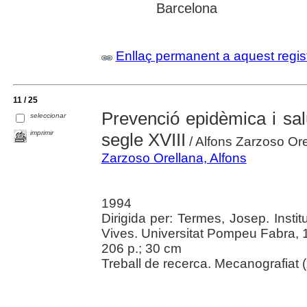
Barcelona
Enllaç permanent a aquest regis
11 / 25
Prevenció epidèmica i sal
seleccionar
imprimir
segle XVIII
/ Alfons Zarzoso Or
Zarzoso Orellana, Alfons
1994
Dirigida per: Termes, Josep. Instit
Vives. Universitat Pompeu Fabra,
206 p.; 30 cm
Treball de recerca. Mecanografiat (x