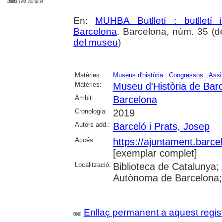
Text complet
En:
MUHBA Butlletí : butlletí 
Barcelona
. Barcelona, núm. 35 (de
del museu
)
Matèries:
Museus d'història
;
Congressos
;
Assi
Matèries:
Museu d'Història de Bar
Àmbit:
Barcelona
Cronologia:
2019
Autors add.:
Barceló i Prats, Josep
Accés:
https://ajuntament.barce
[exemplar complet]
Localització:
Biblioteca de Catalunya; 
Autònoma de Barcelona; Un
Enllaç permanent a aquest regis