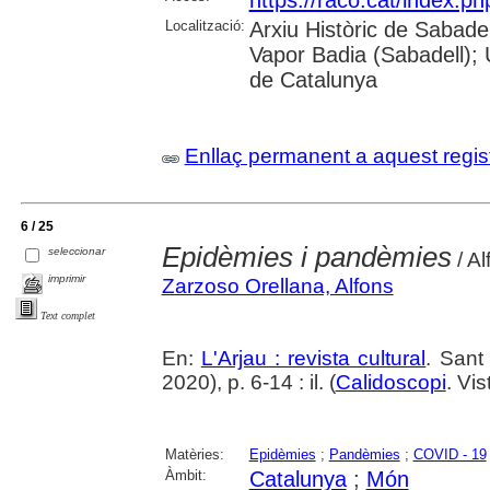
https://raco.cat/index.p
Localització:
Arxiu Històric de Sabade
Vapor Badia (Sabadell); 
de Catalunya
Enllaç permanent a aquest regis
6 / 25
Epidèmies i pandèmies
seleccionar
/ A
imprimir
Zarzoso Orellana, Alfons
Text complet
En:
L'Arjau : revista cultural
. Sant
2020), p. 6-14 : il. (
Calidoscopi
. Vis
Matèries:
Epidèmies
;
Pandèmies
;
COVID - 19
Àmbit:
Catalunya
;
Món