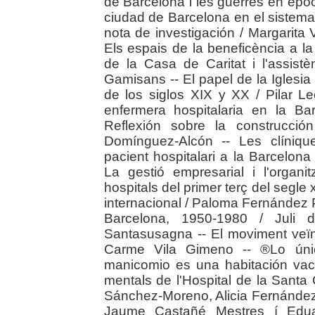
de Barcelona i les guerres en èpo
ciudad de Barcelona en el sistema
nota de investigación / Margarita 
Els espais de la beneficència a l
de la Casa de Caritat i l'assist
Gamisans -- El papel de la Iglesia
de los siglos XIX y XX / Pilar L
enfermera hospitalaria en la B
Reflexión sobre la construcci
Domínguez-Alcón -- Les clínique
pacient hospitalari a la Barcelona
La gestió empresarial i l'organit
hospitals del primer terç del segle
internacional / Paloma Fernández P
Barcelona, 1950-1980 / Juli 
Santasusagna -- El moviment veïna
Carme Vila Gimeno -- ®Lo úni
manicomio es una habitación vac
mentals de l'Hospital de la Santa
Sánchez-Moreno, Alicia Fernández
Jaume Castañé Mestres í Eduar