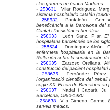
i les guerres en època Moderna.
-
258631
Vilar Rodríguez. Marga
sistema hospitalario catalán (1886
-
258632
Pantaleón i Gamisa
beneficència a la Barcelona del 
Caritat i l'assistència benèfica.
-
258633
León Sanz. Pilar.
El
hospitalaria barcelonés de los sigl
-
258634
Domínguez-Alcón. 
enfermera hospitalaria en la B
Reflexión sobre la construcción de
-
258635
Zarzoso Orellana. Al
construcció del pacient hospitalari
-
258636
Fernández Pérez.
l'organització científica del trebal
segle XX. El cas de Barcelona en p
-
258637
Nadal i Caparà. Jul
Barcelona, 1950-1980.
-
258638
Vila Gimeno. Carme.
serveis mèdics.