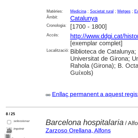
Matèries:
Medicina
;
Societat rural
;
Metges
;
E
Àmbit:
Catalunya
Cronologia:
[1700 - 1800]
Accés:
http://www.ddgi.cat/histo
[exemplar complet]
Localització:
Biblioteca de Catalunya;
Universitat de Girona; U
Rahola (Girona); B. Octav
Guíxols)
Enllaç permanent a aquest regis
8 / 25
Barcelona hospitalaria
seleccionar
/ Alf
imprimir
Zarzoso Orellana, Alfons