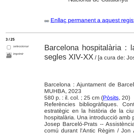
Enllaç permanent a aquest regis
3 / 25
Barcelona hospitalària : l
seleccionar
imprimir
segles XIV-XX
/ [a cura de: J
Barcelona : Ajuntament de Barce
MUHBA, 2023
580 p. : il. col. ; 25 cm (
Pòsits
, 20)
Referències bibliogràfiques. Co
estratègic en la història de la ci
hospitalària. Una introducció amb p
Josep Barceló-Prats -- Assistènci
comú durant l'Antic Règim / Jon 