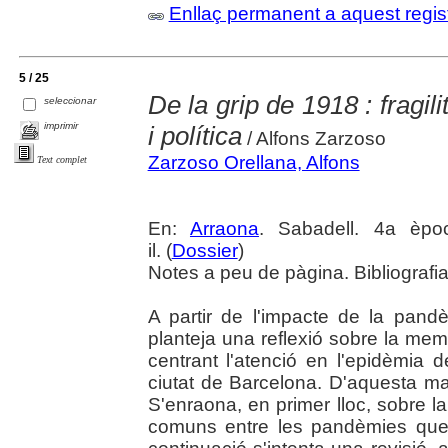
Enllaç permanent a aquest regis
5 / 25
De la grip de 1918 : fragi
seleccionar
imprimir
i política
/ Alfons Zarzoso
Zarzoso Orellana, Alfons
Text complet
En:
Arraona
. Sabadell. 4a èpo
il. (
Dossier
)
Notes a peu de pàgina. Bibliografia
A partir de l'impacte de la pan
planteja una reflexió sobre la memòr
centrant l'atenció en l'epidèmia 
ciutat de Barcelona. D'aquesta man
S'enraona, en primer lloc, sobre la
comuns entre les pandèmies que h