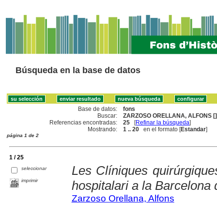
Búsqueda en la base de datos
Base de datos:
fons
Buscar:
ZARZOSO ORELLANA, ALFONS [
Referencias encontradas:
25
[
Refinar la búsqueda
]
Mostrando:
1 .. 20
en el formato [
Estandar
]
página 1 de 2
1 / 25
Les Clíniques quirúrgiques
seleccionar
imprimir
hospitalari a la Barcelona
Zarzoso Orellana, Alfons