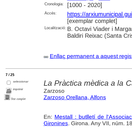
Cronologia:
[1000 - 2020]
Accés:
https://arxiumunicipal.g
[exemplar complet]
Localització:
B. Octavi Viader i Margar
Baldiri Reixac (Santa Cri
Enllaç permanent a aquest regis
7 / 25
La Pràctica mèdica a la Ca
seleccionar
imprimir
Zarzoso
Zarzoso Orellana, Alfons
Text complet
En:
Mestall : butlletí de l'Associ
Gironines
. Girona. Any VII, núm. 18