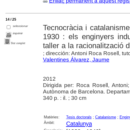
Enllaç permanent a aquest regis
14 / 25
Tecnocràcia i catalanisme
seleccionar
imprimir
1930 : els enginyers indus
taller a la racionalització d
Text complet
; dirección: Antoni Roca Rosell, tut
Valentines Álvarez, Jaume
2012
Dirigida per: Roca Rosell, Antoni;
Autònoma de Barcelona. Departamen
340 p. : il. ; 30 cm
Matèries:
Tesis doctorals
;
Catalanisme
;
Engin
Àmbit:
Catalunya