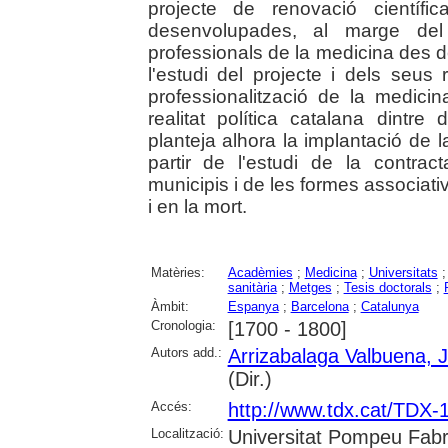
projecte de renovació científic
desenvolupades, al marge del 
professionals de la medicina des de
l'estudi del projecte i dels seu
professionalització de la medic
realitat política catalana dintr
planteja alhora la implantació de 
partir de l'estudi de la contrac
municipis i de les formes associati
i en la mort.
Matèries:
Acadèmies
;
Medicina
;
Universitats
sanitària
;
Metges
;
Tesis doctorals
;
Àmbit:
Espanya
;
Barcelona
;
Catalunya
Cronologia:
[1700 - 1800]
Autors add.:
Arrizabalaga Valbuena, 
(Dir.)
Accés:
http://www.tdx.cat/TDX
Localització:
Universitat Pompeu Fabra