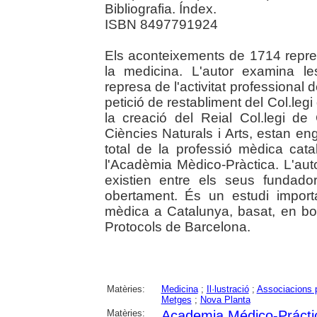
Bibliografia. Índex.
ISBN 8497791924
Els aconteixements de 1714 repr
la medicina. L'autor examina l
represa de l'activitat professional 
petició de restabliment del Col.le
la creació del Reial Col.legi d
Ciències Naturals i Arts, estan en
total de la professió mèdica ca
l'Acadèmia Mèdico-Pràctica. L'auto
existien entre els seus fundad
obertament. És un estudi importa
mèdica a Catalunya, basat, en bon
Protocols de Barcelona.
Matèries:
Medicina
;
Il·lustració
;
Associacions 
Metges
;
Nova Planta
Matèries:
Academia Médico-Prácti