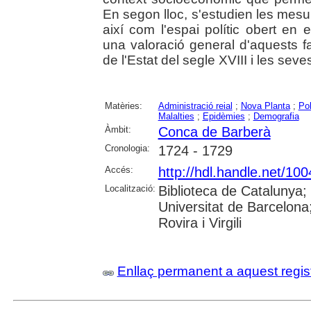
En segon lloc, s'estudien les mesure
així com l'espai polític obert en 
una valoració general d'aquests 
de l'Estat del segle XVIII i les seve
Matèries:
Administració reial
;
Nova Planta
;
Pol
Malalties
;
Epidèmies
;
Demografia
Àmbit:
Conca de Barberà
Cronologia:
1724 - 1729
Accés:
http://hdl.handle.net/10
Localització:
Biblioteca de Catalunya;
Universitat de Barcelona;
Rovira i Virgili
Enllaç permanent a aquest regis