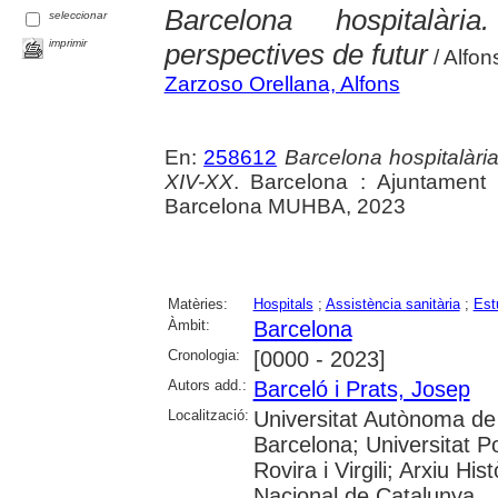
Barcelona hospitalàr
seleccionar
imprimir
perspectives de futur
/ Alfon
Zarzoso Orellana, Alfons
En:
258612
Barcelona hospitalària 
XIV-XX
. Barcelona : Ajuntament
Barcelona MUHBA, 2023
Matèries:
Hospitals
;
Assistència sanitària
;
Est
Àmbit:
Barcelona
Cronologia:
[0000 - 2023]
Autors add.:
Barceló i Prats, Josep
Localització:
Universitat Autònoma de 
Barcelona; Universitat Po
Rovira i Virgili; Arxiu Hi
Nacional de Catalunya