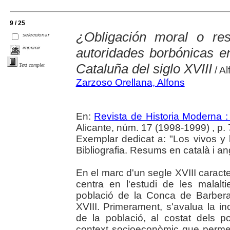
9 / 25
¿Obligación moral o resp
seleccionar
imprimir
autoridades borbónicas e
Cataluña del siglo XVIII
Text complet
/ A
Zarzoso Orellana, Alfons
En:
Revista de Historia Moderna :
Alicante, núm. 17 (1998-1999) , p.
Exemplar dedicat a: "Los vivos y
Bibliografia. Resums en català i an
En el marc d'un segle XVIII caracte
centra en l'estudi de les malal
població de la Conca de Barber
XVIII. Primerament, s'avalua la in
de la població, al costat dels p
context socioeconòmic que permet a