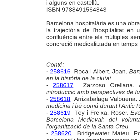
i alguns en castellà.
ISBN 9788491564843
Barcelona hospitalària es una obra
la trajectòria de l'hospitalitat e
confluència entre els múltiples sent
concreció medicalitzada en temps
Conté:
-
258616
Roca i Albert. Joan.
Barc
en la història de la ciutat.
-
258617
Zarzoso Orellana. 
introducció amb perspectives de fut
-
258618
Arrizabalaga Valbuena.
medicina i bé comú durant l'Antic 
-
258619
Tey i Freixa. Roser.
Evo
Barcelona Medieval: del volunt
l'organització de la Santa Creu.
-
258620
Bridgewater Mateu. P