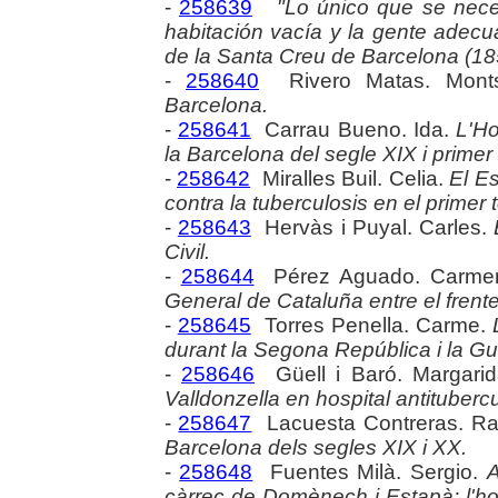
-
258639
"Lo único que se nece
habitación vacía y la gente adecua
de la Santa Creu de Barcelona (18
-
258640
Rivero Matas. Mont
Barcelona.
-
258641
Carrau Bueno. Ida.
L'Ho
la Barcelona del segle XIX i primer
-
258642
Miralles Buil. Celia.
El E
contra la tuberculosis en el primer t
-
258643
Hervàs i Puyal. Carles.
Civil.
-
258644
Pérez Aguado. Carme
General de Cataluña entre el frente
-
258645
Torres Penella. Carme.
durant la Segona República i la Gu
-
258646
Güell i Baró. Margari
Valldonzella en hospital antituberc
-
258647
Lacuesta Contreras. Ra
Barcelona dels segles XIX i XX.
-
258648
Fuentes Milà. Sergio.
A
càrrec de Domènech i Estapà: l'hosp