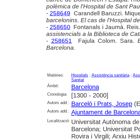
polèmica de l'Hospital de Sant Pau
-
258649
Carandell Baruzzi. Miqu
barcelonins. El cas de l'Hospital d
-
258650
Fontanals i Jaumà. Reis
assistencials a la Biblioteca de Ca
-
258651
Fajula Colom. Sara.
Barcelona.
Matèries:
Hospitals
;
Assistència sanitària
;
Ass
Sanitat
Àmbit:
Barcelona
Cronologia:
[1300 - 2000]
Autors add.:
Barceló i Prats, Josep
(E
Autors add.:
Ajuntament de Barcelon
Localització:
Universitat Autònoma de 
Barcelona; Universitat Po
Rovira i Virgili; Arxiu Hi