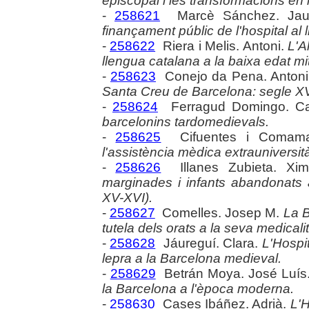
episcopal i les transformacions en l
-
258621
Marcè Sánchez. Ja
finançament públic de l'hospital al 
-
258622
Riera i Melis. Antoni.
L'A
llengua catalana a la baixa edat mi
-
258623
Conejo da Pena. Anton
Santa Creu de Barcelona: segle X
-
258624
Ferragud Domingo. C
barcelonins tardomedievals.
-
258625
Cifuentes i Comamal
l'assistència mèdica extrauniversit
-
258626
Illanes Zubieta. Xi
marginades i infants abandonats 
XV-XVI).
-
258627
Comelles. Josep M.
La B
tutela dels orats a la seva medicali
-
258628
Jáureguí. Clara.
L'Hospit
lepra a la Barcelona medieval.
-
258629
Betrán Moya. José Luís
la Barcelona a l'època moderna.
-
258630
Cases Ibáñez. Adrià.
L'H