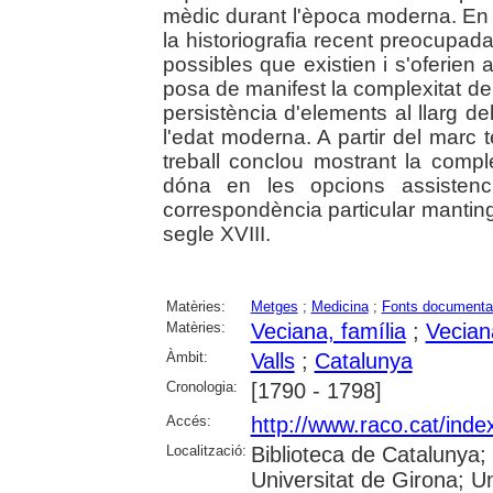
mèdic durant l'època moderna. En 
la historiografia recent preocupad
possibles que existien i s'oferien 
posa de manifest la complexitat de
persistència d'elements al llarg de
l'edat moderna. A partir del marc te
treball conclou mostrant la compl
dóna en les opcions assistenc
correspondència particular manting
segle XVIII.
Matèries:
Metges
;
Medicina
;
Fonts documenta
Matèries:
Veciana, família
;
Vecian
Àmbit:
Valls
;
Catalunya
Cronologia:
[1790 - 1798]
Accés:
http://www.raco.cat/ind
Localització:
Biblioteca de Catalunya;
Universitat de Girona; Un