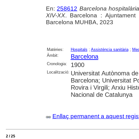
En:
258612
Barcelona hospitalària 
XIV-XX
. Barcelona : Ajuntament
Barcelona MUHBA, 2023
Matèries:
Hospitals
;
Assistència sanitària
;
Med
Àmbit:
Barcelona
Cronologia:
1900
Localització:
Universitat Autònoma de 
Barcelona; Universitat Po
Rovira i Virgili; Arxiu Hi
Nacional de Catalunya
Enllaç permanent a aquest regis
2 / 25