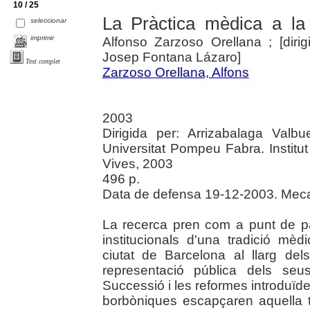
10 / 25
La Pràctica mèdica a la 
seleccionar
imprimir
Alfonso Zarzoso Orellana ; [diri
Josep Fontana Lázaro]
Text complet
Zarzoso Orellana, Alfons
2003
Dirigida per: Arrizabalaga Val
Universitat Pompeu Fabra. Institut
Vives, 2003
496 p.
Data de defensa 19-12-2003. Mecan
La recerca pren com a punt de pa
institucionals d'una tradició m
ciutat de Barcelona al llarg de
representació pública dels seu
Successió i les reformes introduïde
borbòniques escapçaren aquella 