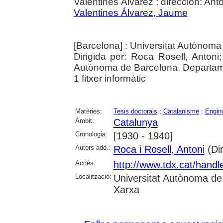
Valentines Álvarez ; dirección: Ant
Valentines Álvarez, Jaume
[Barcelona] : Universitat Autònom
Dirigida per: Roca Rosell, Antoni;
Autònoma de Barcelona. Departamen
1 fitxer informàtic
Matèries:
Tesis doctorals
;
Catalanisme
;
Engin
Àmbit:
Catalunya
Cronologia:
[1930 - 1940]
Autors add.:
Roca i Rosell, Antoni
(Dir
Accés:
http://www.tdx.cat/hand
Localització:
Universitat Autònoma de
Xarxa