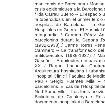
manicomis de Barcelona / Montse Ri
crisis epidèmiques a la Barcelona d
/ Ida Carrau Bueno -- El espacio 
la tuberculosis en el primer tercio 
hospitals de Barcelona i la Gu
Hospitales en Guerra: El Hospital G
retaguardia / Carmen Pérez Agu
barcelonins durant la Segona Re
(1932-1938) / Carme Torres Penel
Caminero -- La transformació del
antituberculós (1936-1937) / Ma
Gascón -- Arquitectes i espais mè
XX / Raquel Lacuesta Contrer
Arquitectura hospitalària i urba
l'hospital Clínic i Facultat de Medi
Pau / Sergio Fuentes Milà -- M
barcelonins. El cas de l'Hospital d
Ned Somerville -- Les fonts arxivíst
Biblioteca de Catalunya / Rei
documental hospitalari a Barcelona