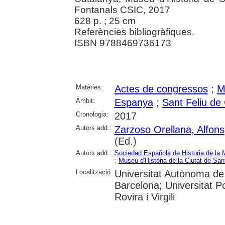
Fontanals CSIC, 2017
628 p. ; 25 cm
Referències bibliogràfiques.
ISBN 9788469736173
Matèries:
Actes de congressos
;
M
Àmbit:
Espanya
;
Sant Feliu de
Cronologia:
2017
Autors add.:
Zarzoso Orellana, Alfons
(Ed.)
Autors add.:
Sociedad Española de Historia de la 
;
Museu d'Història de la Ciutat de San
Localització:
Universitat Autònoma de 
Barcelona; Universitat Po
Rovira i Virgili