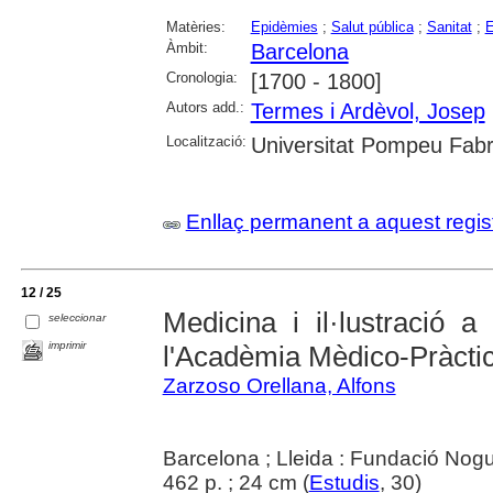
Matèries:
Epidèmies
;
Salut pública
;
Sanitat
;
E
Àmbit:
Barcelona
Cronologia:
[1700 - 1800]
Autors add.:
Termes i Ardèvol, Josep
Localització:
Universitat Pompeu Fab
Enllaç permanent a aquest regis
12 / 25
Medicina i il·lustració 
seleccionar
imprimir
l'Acadèmia Mèdico-Pràcti
Zarzoso Orellana, Alfons
Barcelona ; Lleida : Fundació Nog
462 p. ; 24 cm (
Estudis
, 30)