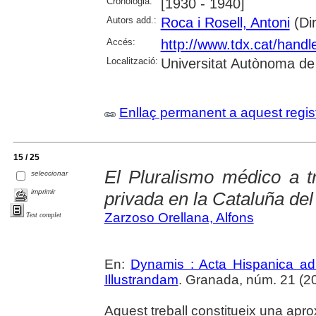
Cronologia:
[1930 - 1940]
Autors add.:
Roca i Rosell, Antoni
(Dir
Accés:
http://www.tdx.cat/hand
Localització:
Universitat Autònoma de
Enllaç permanent a aquest regis
15 / 25
El Pluralismo médico a t
seleccionar
imprimir
privada en la Cataluña del 
Zarzoso Orellana, Alfons
Text complet
En:
Dynamis : Acta Hispanica ad
Illustrandam
. Granada, núm. 21 (20
Aquest treball constitueix una apr