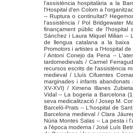
l'assistència hospitalària a la B
l'Hospital d'en Colom a l'organitz
-- Ruptura o continuïtat? Hegemon
l'assistència / Pol Bridgewater M
finançament públic de l'hospital
Sánchez i Laura Miquel Milian -- L
de llengua catalana a la baixa 
Promotors i artistes a l'Hospital 
/ Antoni Conejo da Pena -- L'ate
tardomedievals / Carmel Ferragud
recursos escrits de l'assistència m
medieval / Lluís Cifuentes Comama
marginades i infants abandonats 
XV-XVI) / Ximena Illanes Zubieta
Vidal -- La bogeria a Barcelona (1
seva medicalització / Josep M. Co
Barceló-Prats -- L'hospital de Sant 
Barcelona medieval / Clara Jáure
Núria Montes Salas -- La pesta i l'
a l'època moderna / José Luís Betr