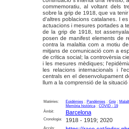
continuació s'intenta una revisió, 
commemoratiu, al voltant dels treb
sobre la grip de 1918, que va tenir
d'altres poblacions catalanes. I e
actuacions i mesures portades a t
de la grip de 1918, tot assenyal
posen de manifest elements de ref
contra la malaltia com a motiu de l
mitjans de comunicació com a espa
de crítica social; la controvèrsia cie
i les mesures mèdiques; l'epidèmia 
les relacions internacionals i 
centrals en el desenvolupament de
llum a la comprensió de la situaci
Matèries:
Epidèmies
;
Pandèmies
;
Grip
;
Malal
Memòria històrica
;
COVID - 19
Àmbit:
Barcelona
Cronologia:
1918 - 1919; 2020
Accés: