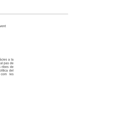
vent
àcies a la
nal pas de
s ribes de
lítica del
- com les