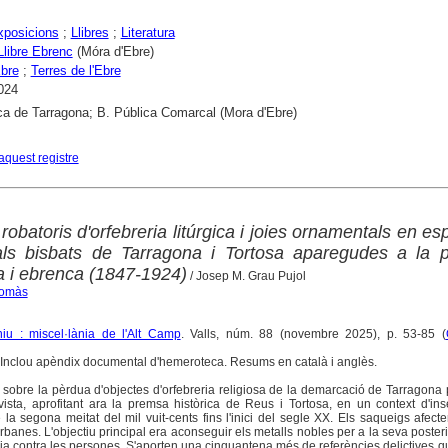
exposicions
;
Llibres
;
Literatura
Llibre Ebrenc
(Móra d'Ebre)
bre
;
Terres de l'Ebre
024
ca de Tarragona; B. Pública Comarcal (Mora d'Ebre)
aquest registre
robatoris d'orfebreria litúrgica i joies ornamentals en es
uals bisbats de Tarragona i Tortosa aparegudes a la 
 i ebrenca (1847-1924)
/ Josep M. Grau Pujol
Tomàs
iu : miscel·lània de l'Alt Camp
. Valls, núm. 88 (novembre 2025), p. 53-85 (
 Inclou apèndix documental d'hemeroteca. Resums en català i anglès.
 sobre la pèrdua d'objectes d'orfebreria religiosa de la demarcació de Tarragona
ista, aprofitant ara la premsa històrica de Reus i Tortosa, en un context d'ins
 la segona meitat del mil vuit-cents fins l'inici del segle XX. Els saqueigs afecte
banes. L'objectiu principal era aconseguir els metalls nobles per a la seva poster
ncia contra les persones. S'aporten una cinquantena més de referències delictives 