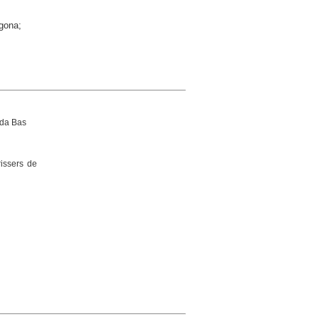
agona;
lda Bas
rissers de