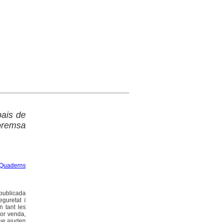
pais de
premsa
Quaderns
 publicada
eguretat i
n tant les
ior venda,
que ajuden