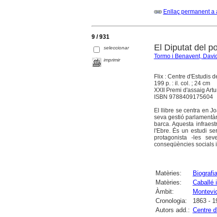
Enllaç permanent a 
9 / 931
El Diputat del 
seleccionar
Tormo i Benavent, Davi
imprimir
Flix : Centre d'Estudis 
199 p. : il. col. ; 24 cm
XXII Premi d'assaig Artu
ISBN 9788409175604
El llibre se centra en 
seva gestió parlamentària
barca. Aquesta infraest
l'Ebre. És un estudi ser
protagonista -les sev
conseqüències socials i 
Matèries:
Biografi
Matèries:
Caballé 
Àmbit:
Montevi
Cronologia:
1863 - 1
Autors add.:
Centre d