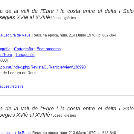
a de la vall de l'Ebre i la costa entre el delta i Sal
 segles XVIè al XVIIIè
/ Josep Iglésies
de Lectura de Reus
. Reus. 4a época, núm. 214 (Junio 1970), p. 862-864
gràfic
;
Cartografia
;
Edat moderna
e l'Ebre
;
Tarragonès
1800]
raco.cat/index.php/RevistaCLR/article/view/138990
e de Lectura de Reus
aquest registre
a de la vall de l'Ebre i la costa entre el delta i Sal
 segles XVIè al XVIIIè
/ Josep Iglésies
de Lectura de Reus
. Reus. 4a época, núm. 213 (Mayo 1970), p. 843-848