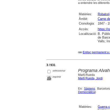
a entendre les diferents
Matèries:
Robatori
Àmbit:
Camp de
Cronologia:
1847 - 1
Accés:
https://
Localització:
B. Públi
de Barce
Valls; I
Enllaç permanent a 
3 / 931
Programa Alvah 
seleccionar
Martí-Rueda
imprimir
Martí Rueda, Jordi
En:
Sàpiens
. Barcelon
Democràtica
)
Matèries:
Guerra c