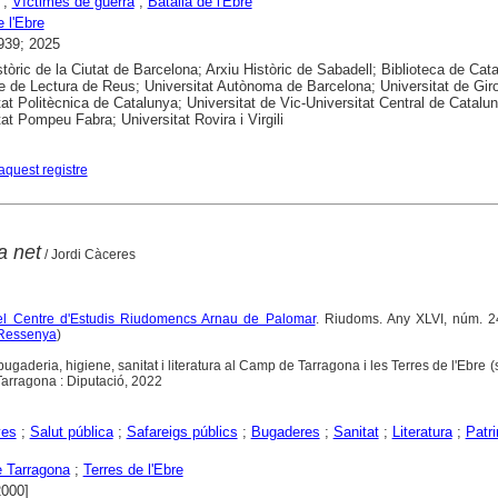
;
Víctimes de guerra
;
Batalla de l'Ebre
e l'Ebre
939; 2025
stòric de la Ciutat de Barcelona; Arxiu Històric de Sabadell; Biblioteca de Cat
e de Lectura de Reus; Universitat Autònoma de Barcelona; Universitat de Gir
tat Politècnica de Catalunya; Universitat de Vic-Universitat Central de Catalu
tat Pompeu Fabra; Universitat Rovira i Virgili
aquest registre
a net
/ Jordi Càceres
del Centre d'Estudis Riudomencs Arnau de Palomar
. Riudoms. Any XLVI, núm. 24
Ressenya
)
bugaderia, higiene, sanitat i literatura al Camp de Tarragona i les Terres de l'Ebre (
arragona : Diputació, 2022
yes
;
Salut pública
;
Safareigs públics
;
Bugaderes
;
Sanitat
;
Literatura
;
Patr
 Tarragona
;
Terres de l'Ebre
2000]