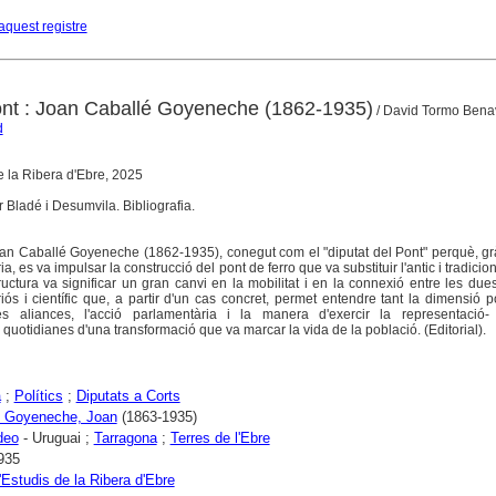
aquest registre
pont : Joan Caballé Goyeneche (1862-1935)
/ David Tormo Bena
d
de la Ribera d'Ebre, 2025
r Bladé i Desumvila. Bibliografia.
Joan Caballé Goyeneche (1862-1935), conegut com el "diputat del Pont" perquè, gr
, es va impulsar la construcció del pont de ferro que va substituir l'antic i tradicio
ructura va significar un gran canvi en la mobilitat i en la connexió entre les due
iós i científic que, a partir d'un cas concret, permet entendre tant la dimensió po
es aliances, l'acció parlamentària i la manera d'exercir la representació
quotidianes d'una transformació que va marcar la vida de la població. (Editorial).
a
;
Polítics
;
Diputats a Corts
i Goyeneche, Joan
(1863-1935)
deo
- Uruguai ;
Tarragona
;
Terres de l'Ebre
935
'Estudis de la Ribera d'Ebre