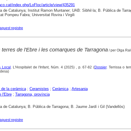
raco.cat/index.php/LoFloc/article/view/435291
ca de Catalunya; Institut Ramon Muntaner; UAB: Sibhil·la; B. Pública de Tarr
tat Pompeu Fabra; Universitat Rovira i Virgili
aquest registre
s terres de l'Ebre i les comarques de Tarragona
/ per Olga Ra
a Local
. L'Hospitalet de l'Infant, Núm. 4 (2025) , p. 67-82 (
Dossier
. Terrissa o ter
ndesa)
a de la ceràmica
;
Ceramistes
;
Ceràmica
;
Artesania
e l'Ebre
;
Tarragona, província
ca de Catalunya; B. Pública de Tarragona; B. Jaume Jardí i Gil (Vandellòs)
aquest registre