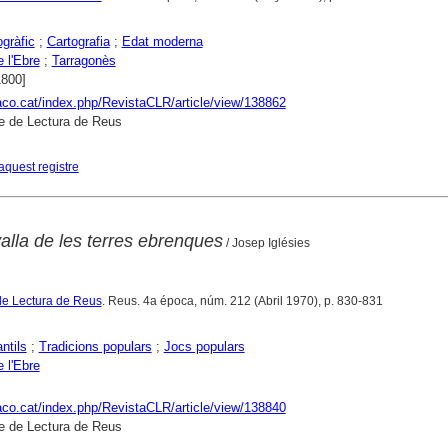
gràfic
;
Cartografia
;
Edat moderna
e l'Ebre
;
Tarragonès
1800]
raco.cat/index.php/RevistaCLR/article/view/138862
e de Lectura de Reus
aquest registre
valla de les terres ebrenques
/ Josep Iglésies
de Lectura de Reus
. Reus. 4a época, núm. 212 (Abril 1970), p. 830-831
ntils
;
Tradicions populars
;
Jocs populars
e l'Ebre
raco.cat/index.php/RevistaCLR/article/view/138840
e de Lectura de Reus