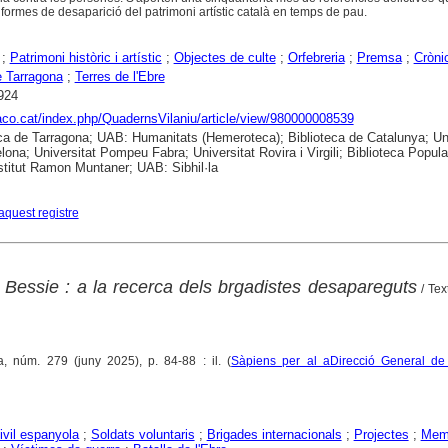
 formes de desaparició del patrimoni artístic català en temps de pau.
;
Patrimoni històric i artístic
;
Objectes de culte
;
Orfebreria
;
Premsa
;
Cròni
 Tarragona
;
Terres de l'Ebre
924
raco.cat/index.php/QuadernsVilaniu/article/view/980000008539
ca de Tarragona; UAB: Humanitats (Hemeroteca); Biblioteca de Catalunya; Uni
lona; Universitat Pompeu Fabra; Universitat Rovira i Virgili; Biblioteca Popula
nstitut Ramon Muntaner; UAB: Sibhil·la
aquest registre
Bessie : a la recerca dels brgadistes desapareguts
/ Tex
a, núm. 279 (juny 2025), p. 84-88 : il. (
Sàpiens per al aDirecció General d
ivil espanyola
;
Soldats voluntaris
;
Brigades internacionals
;
Projectes
;
Mem