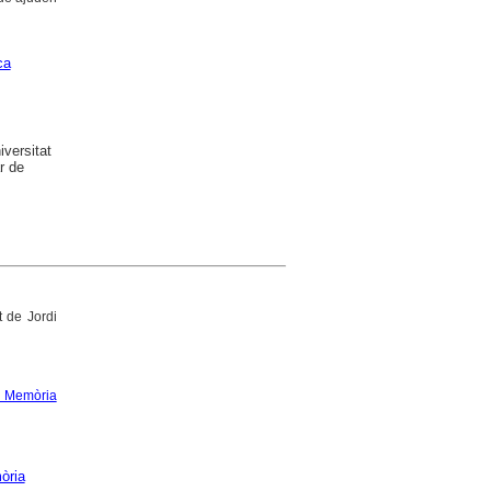
ca
versitat
r de
t de Jordi
e Memòria
òria