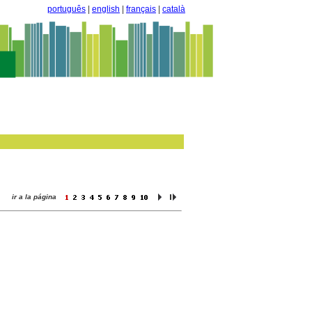
português
|
english
|
français
|
català
ir a la página