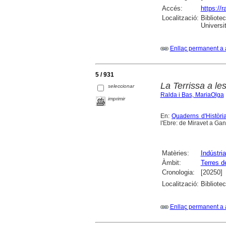
Accés:
https://
Localització:
Bibliote
Universi
Enllaç permanent a 
5 / 931
La Terrissa a le
seleccionar
Ralda i Bas, MariaOlga
imprimir
En:
Quaderns d'Històri
l'Ebre: de Miravet a Ga
Matèries:
Indústri
Àmbit:
Terres d
Cronologia:
[20250]
Localització:
Bibliote
Enllaç permanent a 