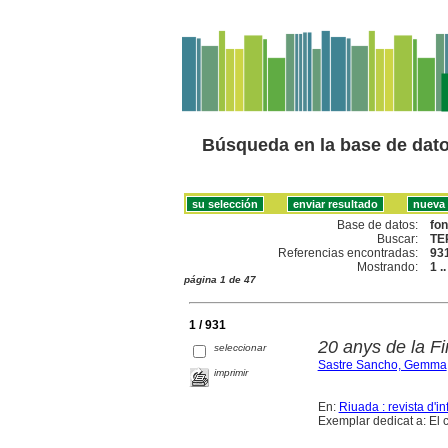
Búsqueda en la base de dat
Base de datos:
fo
Buscar:
TE
Referencias encontradas:
93
Mostrando:
1 .
página 1 de 47
1 / 931
20 anys de la Fi
seleccionar
Sastre Sancho, Gemma
imprimir
En:
Riuada : revista d'in
Exemplar dedicat a: El c