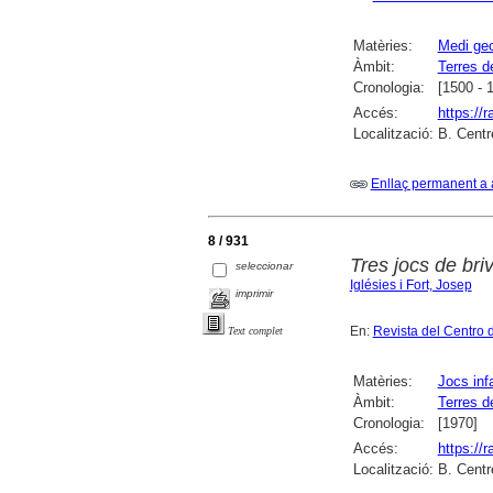
Matèries:
Medi geo
Àmbit:
Terres d
Cronologia:
[1500 - 
Accés:
https://
Localització:
B. Centr
Enllaç permanent a 
8 / 931
Tres jocs de bri
seleccionar
Iglésies i Fort, Josep
imprimir
En:
Revista del Centro 
Text complet
Matèries:
Jocs infa
Àmbit:
Terres d
Cronologia:
[1970]
Accés:
https://
Localització:
B. Centr