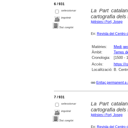
6 / 931
La Part catalan
seleccionar
cartografia dels
imprimir
Iglésies i Fort, Josep
Text complet
En:
Revista del Centro 
Matèries:
Medi geo
Àmbit:
Terres d
Cronologia:
[1500 - 
Accés:
https://
Localització:
B. Centr
Enllaç permanent a 
7 / 931
La Part catalan
seleccionar
cartografia dels
imprimir
Iglésies i Fort, Josep
Text complet
En:
Revista del Centro 