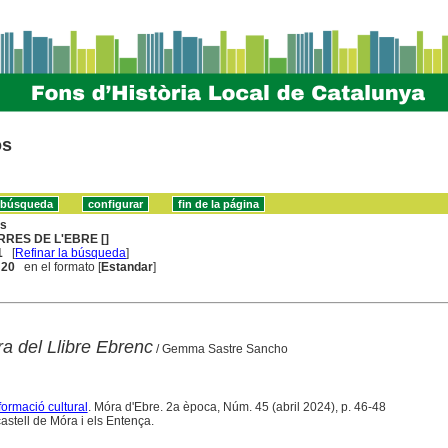
os
ns
RRES DE L'EBRE []
1
[
Refinar la búsqueda
]
. 20
en el formato [
Estandar
]
ra del Llibre Ebrenc
/ Gemma Sastre Sancho
formació cultural
. Móra d'Ebre. 2a època, Núm. 45 (abril 2024), p. 46-48
astell de Móra i els Entença.