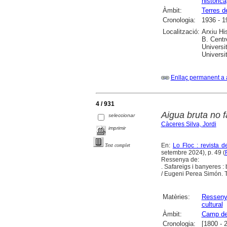
històrica
Àmbit:
Terres d
Cronologia:
1936 - 1
Localització:
Arxiu Hi
B. Centr
Universi
Universi
Enllaç permanent a 
4 / 931
Aigua bruta no f
seleccionar
Càceres Silva, Jordi
imprimir
En:
Lo Floc : revista 
Text complet
setembre 2024), p. 49 (
Ressenya de:
. Safareigs i banyeres : 
/ Eugeni Perea Simón. T
Matèries:
Ressen
cultural
Àmbit:
Camp de
Cronologia:
[1800 - 