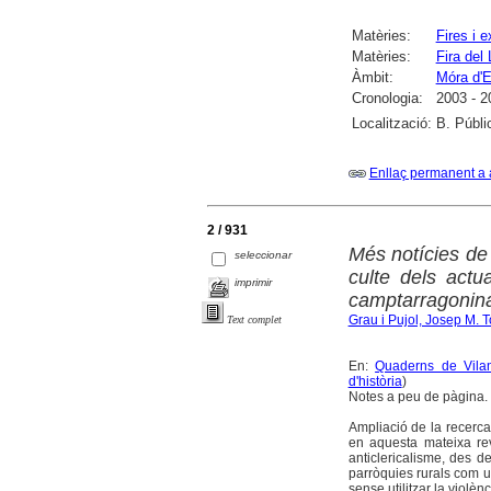
Matèries:
Fires i 
Matèries:
Fira del 
Àmbit:
Móra d'E
Cronologia:
2003 - 2
Localització:
B. Públi
Enllaç permanent a 
2 / 931
Més notícies de 
seleccionar
culte dels act
imprimir
camptarragonina
Grau i Pujol, Josep M. 
Text complet
En:
Quaderns de Vilan
d'història
)
Notes a peu de pàgina.
Ampliació de la recerca
en aquesta mateixa rev
anticlericalisme, des de
parròquies rurals com ur
sense utilitzar la violè