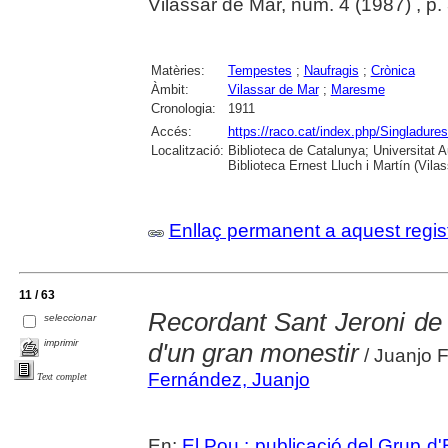
Vilassar de Mar, núm. 4 (1987) , p. 3-
Matèries:
Tempestes
;
Naufragis
;
Crònica
Àmbit:
Vilassar de Mar
;
Maresme
Cronologia:
1911
Accés:
https://raco.cat/index.php/Singladures
Localització:
Biblioteca de Catalunya; Universitat
Biblioteca Ernest Lluch i Martín (Vil
Enllaç permanent a aquest regis
11 / 63
Recordant Sant Jeroni de 
seleccionar
imprimir
d'un gran monestir
/ Juanjo 
Fernández, Juanjo
Text complet
En:
El Pou : publicació del Grup d'