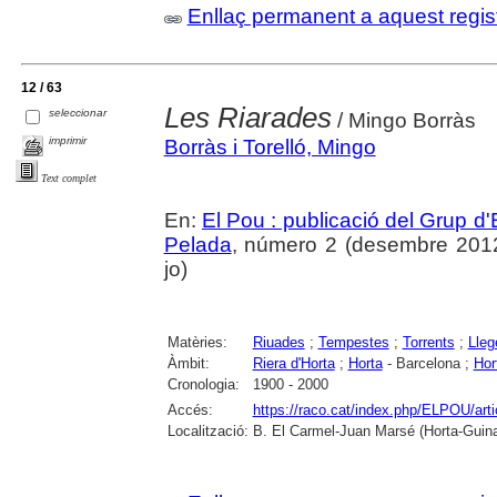
Enllaç permanent a aquest regis
12 / 63
Les Riarades
seleccionar
/ Mingo Borràs
imprimir
Borràs i Torelló, Mingo
Text complet
En:
El Pou : publicació del Grup d'
Pelada
, número 2 (desembre 2012),
jo)
Matèries:
Riuades
;
Tempestes
;
Torrents
;
Lleg
Àmbit:
Riera d'Horta
;
Horta
- Barcelona ;
Hor
Cronologia:
1900 - 2000
Accés:
https://raco.cat/index.php/ELPOU/art
Localització:
B. El Carmel-Juan Marsé (Horta-Guin