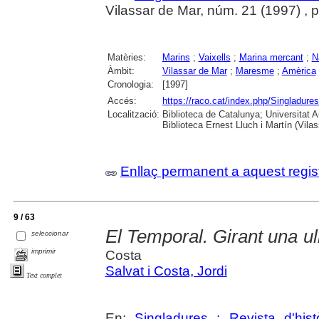
Vilassar de Mar, núm. 21 (1997) , p. 
Matèries:
Marins
;
Vaixells
;
Marina mercant
;
N
Àmbit:
Vilassar de Mar
;
Maresme
;
Amèrica
Cronologia:
[1997]
Accés:
https://raco.cat/index.php/Singladures
Localització:
Biblioteca de Catalunya; Universitat
Biblioteca Ernest Lluch i Martín (Vil
Enllaç permanent a aquest regis
9 / 63
El Temporal. Girant una ul
seleccionar
imprimir
Costa
Salvat i Costa, Jordi
Text complet
En:
Singladures : Revista d'hist