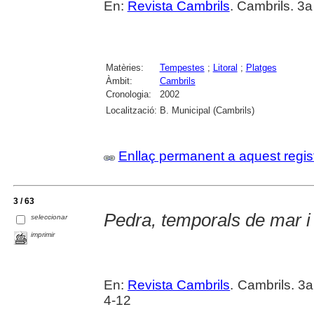
En:
Revista Cambrils
. Cambrils. 3
Matèries:
Tempestes
;
Litoral
;
Platges
Àmbit:
Cambrils
Cronologia:
2002
Localització:
B. Municipal (Cambrils)
Enllaç permanent a aquest regis
3 / 63
Pedra, temporals de mar i
seleccionar
imprimir
En:
Revista Cambrils
. Cambrils. 3
4-12