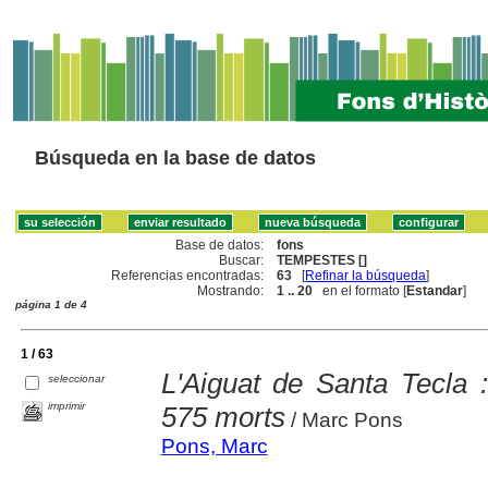
Búsqueda en la base de datos
Base de datos:
fons
Buscar:
TEMPESTES []
Referencias encontradas:
63
[
Refinar la búsqueda
]
Mostrando:
1 .. 20
en el formato [
Estandar
]
página 1 de 4
1 / 63
L'Aiguat de Santa Tecla 
seleccionar
imprimir
575 morts
/ Marc Pons
Pons, Marc