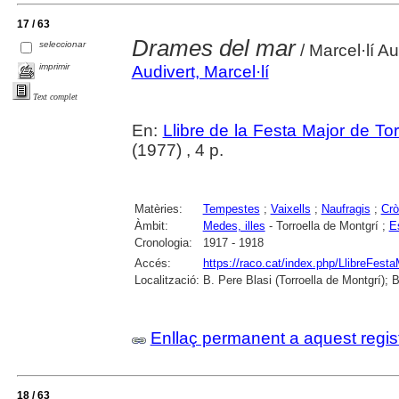
17 / 63
Drames del mar
seleccionar
/ Marcel·lí Au
imprimir
Audivert, Marcel·lí
Text complet
En:
Llibre de la Festa Major de To
(1977) , 4 p.
Matèries:
Tempestes
;
Vaixells
;
Naufragis
;
Crò
Àmbit:
Medes, illes
- Torroella de Montgrí ;
Es
Cronologia:
1917 - 1918
Accés:
https://raco.cat/index.php/LlibreFesta
Localització:
B. Pere Blasi (Torroella de Montgrí); 
Enllaç permanent a aquest regis
18 / 63