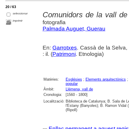
20 / 63
Comunidors de la vall d
seleccionar
imprimir
fotografia
Palmada Auguet, Guerau
En:
Garrotxes
. Cassà de la Selva,
: il. (
Patrimoni
. Etnologia)
Matèries:
Esglésies
;
Elements arquitectònics
popular
Àmbit:
Llémena, vall de
Cronologia:
[1560 - 1800]
Localització:
Biblioteca de Catalunya; B. Sala de L
l'Estany (Banyoles); B. Ramon Vidal (
(Ripoll)
Enllaç permanent a aquest regis