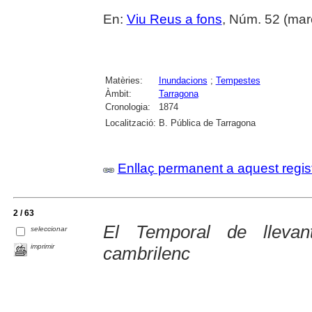
En:
Viu Reus a fons
, Núm. 52 (mar
Matèries:
Inundacions
;
Tempestes
Àmbit:
Tarragona
Cronologia:
1874
Localització:
B. Pública de Tarragona
Enllaç permanent a aquest regis
2 / 63
El Temporal de llevant
seleccionar
imprimir
cambrilenc