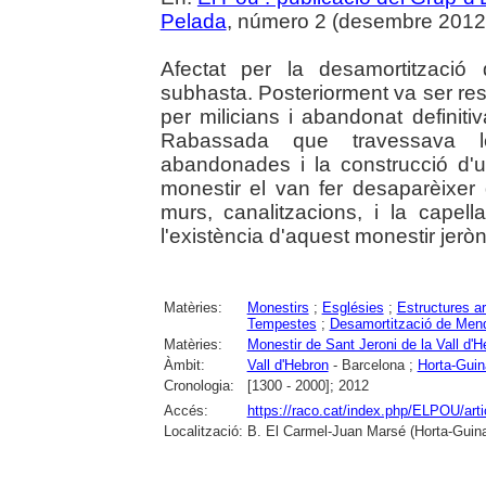
Pelada
, número 2 (desembre 2012), 
Afectat per la desamortització
subhasta. Posteriorment va ser res
per milicians i abandonat definiti
Rabassada que travessava l
abandonades i la construcció d'un
monestir el van fer desaparèixer 
murs, canalitzacions, i la cape
l'existència d'aquest monestir jerò
Matèries:
Monestirs
;
Esglésies
;
Estructures a
Tempestes
;
Desamortització de Mend
Matèries:
Monestir de Sant Jeroni de la Vall d'H
Àmbit:
Vall d'Hebron
- Barcelona ;
Horta-Guin
Cronologia:
[1300 - 2000]; 2012
Accés:
https://raco.cat/index.php/ELPOU/art
Localització:
B. El Carmel-Juan Marsé (Horta-Guin