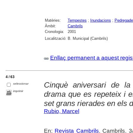
Matèries:
Tempestes
;
Inundacions
;
Pedregade
Àmbit:
Cambrils
Cronologia:
2001
Localització:
B. Municipal (Cambrils)
Enllaç permanent a aquest regis
4 / 63
Cinquè aniversari de l
seleccionar
imprimir
drama que es repeteix i es
set grans rierades en els 
Rubio, Marcel
En:
Revista Cambrils
. Cambrils. 