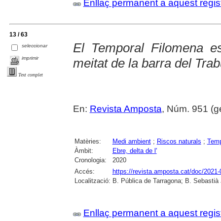
Enllaç permanent a aquest regis
13 / 63
El Temporal Filomena e
seleccionar
imprimir
meitat de la barra del Tra
Text complet
En:
Revista Amposta
, Núm. 951 (gen
Matèries:
Medi ambient
;
Riscos naturals
;
Tem
Àmbit:
Ebre, delta de l'
Cronologia:
2020
Accés:
https://revista.amposta.cat/doc/2021-
Localització:
B. Pública de Tarragona; B. Sebastià
Enllaç permanent a aquest regis