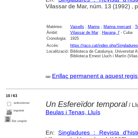
Vilassar de Mar, núm. 13 (1992) , p. 
Matèries:
Vaixells
;
Marins
;
Marina mercant
;
T
Àmbit:
Vilassar de Mar
;
Havana, l'
- Cuba
Cronologia:
1925
Accés:
https://raco.cat/index.php/Singladures
Localització:
Biblioteca de Catalunya; Universitat
Biblioteca Ernest Lluch i Martín (Vil
Enllaç permanent a aquest regis
10 / 63
Un Esfereïdor temporal
seleccionar
/ Ll
imprimir
Beulas i Tenas, Lluís
Text complet
En:
Singladures : Revista d'hist