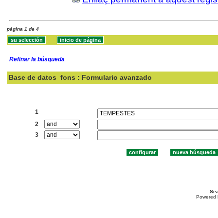
página 1 de 4
Refinar la búsqueda
Base de datos
fons : Formulario avanzado
Buscar:
1
2
3
Sea
Powered