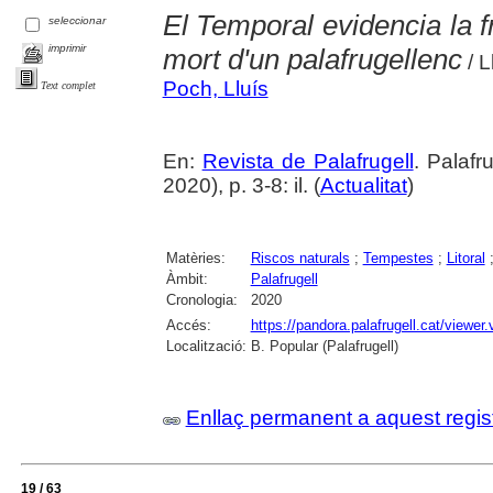
El Temporal evidencia la fra
seleccionar
imprimir
mort d'un palafrugellenc
/ L
Poch, Lluís
Text complet
En:
Revista de Palafrugell
. Palafr
2020), p. 3-8: il. (
Actualitat
)
Matèries:
Riscos naturals
;
Tempestes
;
Litoral
Àmbit:
Palafrugell
Cronologia:
2020
Accés:
https://pandora.palafrugell.cat/view
Localització:
B. Popular (Palafrugell)
Enllaç permanent a aquest regis
19 / 63