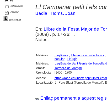
16 / 63
El Campanar petit i els c
seleccionar
imprimir
Badia i Homs, Joan
Text complet
En:
Llibre de la Festa Major de To
(2009) , p. 17-36: il.
Notes.
Matèries:
Esglésies
;
Elements arquitectònics
popular
;
Litúrgia
Matèries:
Església de Sant Genís de Torroella 
Àmbit:
Torroella de Montgrí
Cronologia:
[1400 - 1700]
Accés:
https://raco.cat/index.php/LlibreFesta
Localització:
B. Pere Blasi (Torroella de Montgrí); 
Enllaç permanent a aquest regis