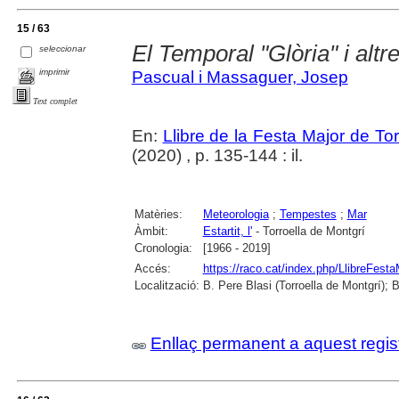
15 / 63
El Temporal "Glòria" i alt
seleccionar
imprimir
Pascual i Massaguer, Josep
Text complet
En:
Llibre de la Festa Major de To
(2020) , p. 135-144 : il.
Matèries:
Meteorologia
;
Tempestes
;
Mar
Àmbit:
Estartit, l'
- Torroella de Montgrí
Cronologia:
[1966 - 2019]
Accés:
https://raco.cat/index.php/LlibreFesta
Localització:
B. Pere Blasi (Torroella de Montgrí); 
Enllaç permanent a aquest regis