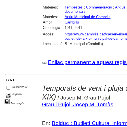
Matèries:
Tempestes
;
Commemoració
;
Arxius
documentals
Matèries:
Arxiu Municipal de Cambrils
Àmbit:
Cambrils
Cronologia:
1911; 2011
Accés:
https://www.cambrils.cat/ca/serveis/arx
butlleti-de-larxiu-municipal-de-cambrils
Localització:
B. Municipal (Cambrils)
Enllaç permanent a aquest regis
7 / 63
Temporals de vent i pluja
seleccionar
imprimir
XIX)
/ Josep M. Grau Pujol
Grau i Pujol, Josep M. Tomàs
Text complet
En:
Bolduc : Butlletí Cultural Infor