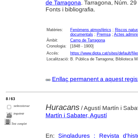
de Tarragona
. Tarragona, Núm. 29 (
Fonts i bibliografia.
Matèries:
Fenòmens atmosfèrics
;
Riscos natur
documentals
;
Premsa
;
Actes adminis
Àmbit:
Camp de Tarragona
Cronologia:
[1848 - 1900]
Accés:
https://www.dipta.cat/sites/default/f
Localització:
B. Pública de Tarragona; Biblioteca M
Enllaç permanent a aquest regis
8 / 63
Huracans
seleccionar
/ Agustí Martín i Saba
imprimir
Martín i Sabater, Agustí
Text complet
En:
Singladures : Revista d'hist