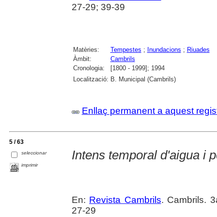
27-29; 39-39
Matèries:
Tempestes
;
Inundacions
;
Riuades
Àmbit:
Cambrils
Cronologia:
[1800 - 1999]; 1994
Localització:
B. Municipal (Cambrils)
Enllaç permanent a aquest regis
5 / 63
Intens temporal d'aigua i 
seleccionar
imprimir
En:
Revista Cambrils
. Cambrils. 
27-29