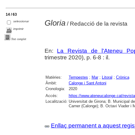
14 / 63
Gloria
seleccionar
/ Redacció de la revista
imprimir
Text complet
En:
La Revista de l'Ateneu Po
trimestre 2020), p. 6-8 : il.
Matèries:
Tempestes
;
Mar
;
Litoral
;
Crònica
Àmbit:
Calonge i Sant Antoni
Cronologia:
2020
Accés:
https://www.ateneucalonge.cat/revista
Localització:
Universitat de Girona; B. Municipal d
Carner (Calonge); B. Octavi Viader i M
Enllaç permanent a aquest regis