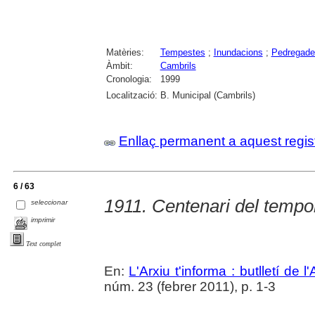
Matèries:
Tempestes
;
Inundacions
;
Pedregade
Àmbit:
Cambrils
Cronologia:
1999
Localització:
B. Municipal (Cambrils)
Enllaç permanent a aquest regis
6 / 63
1911. Centenari del tempo
seleccionar
imprimir
Text complet
En:
L'Arxiu t'informa : butlletí de 
núm. 23 (febrer 2011), p. 1-3