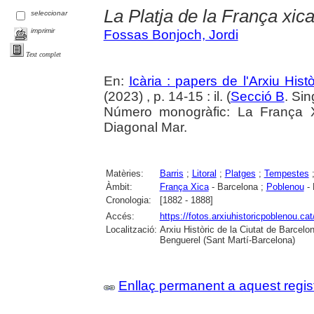
La Platja de la França xic
seleccionar
imprimir
Fossas Bonjoch, Jordi
Text complet
En:
Icària : papers de l'Arxiu His
(2023) , p. 14-15 : il. (
Secció B
. Si
Número monogràfic: La França X
Diagonal Mar.
Matèries:
Barris
;
Litoral
;
Platges
;
Tempestes
Àmbit:
França Xica
- Barcelona ;
Poblenou
- 
Cronologia:
[1882 - 1888]
Accés:
https://fotos.arxiuhistoricpoblenou.cat/
Localització:
Arxiu Històric de la Ciutat de Barcel
Benguerel (Sant Martí-Barcelona)
Enllaç permanent a aquest regis