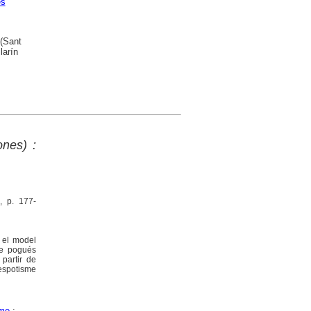
es
 (Sant
larín
ones) :
, p. 177-
r el model
ue pogués
partir de
despotisme
sme
;