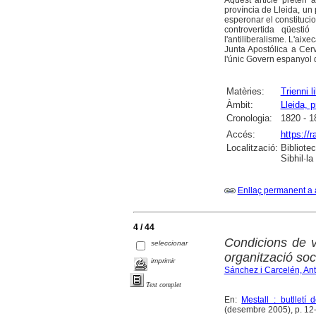
Aquest article pretén 
província de Lleida, un
esperonar el constitucio
controvertida qüestió 
l'antiliberalisme. L'aix
Junta Apostólica a Cerve
l'únic Govern espanyol de
Matèries:
Trienni l
Àmbit:
Lleida, p
Cronologia:
1820 - 1
Accés:
https://
Localització:
Bibliote
Sibhil·la
Enllaç permanent a 
4 / 44
Condicions de v
seleccionar
organització soci
imprimir
Sánchez i Carcelén, Ant
Text complet
En:
Mestall : butlletí
(desembre 2005), p. 12-