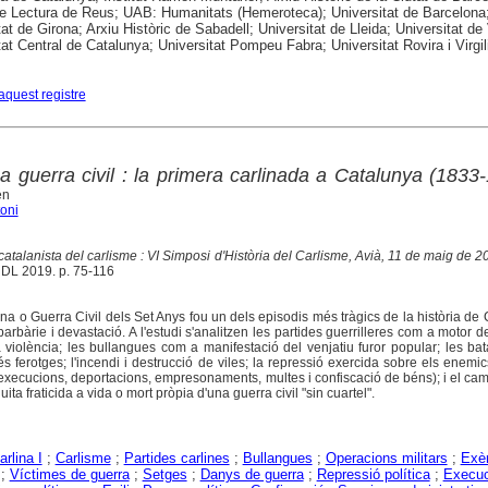
e Lectura de Reus; UAB: Humanitats (Hemeroteca); Universitat de Barcelona
at de Girona; Arxiu Històric de Sabadell; Universitat de Lleida; Universitat de 
tat Central de Catalunya; Universitat Pompeu Fabra; Universitat Rovira i Virgil
aquest registre
a guerra civil : la primera carlinada a Catalunya (1833
én
oni
catalanista del carlisme : VI Simposi d'Història del Carlisme, Avià, 11 de maig de 
, DL 2019. p. 75-116
na o Guerra Civil dels Set Anys fou un dels episodis més tràgics de la història de
arbàrie i devastació. A l'estudi s'analitzen les partides guerrilleres com a motor de
la violència; les bullangues com a manifestació del venjatiu furor popular; les ba
s ferotges; l'incendi i destrucció de viles; la repressió exercida sobre els enemi
execucions, deportacions, empresonaments, multes i confiscació de béns); i el camí 
ita fraticida a vida o mort pròpia d'una guerra civil "sin cuartel".
rlina I
;
Carlisme
;
Partides carlines
;
Bullangues
;
Operacions militars
;
Exèr
;
Víctimes de guerra
;
Setges
;
Danys de guerra
;
Repressió política
;
Execuc