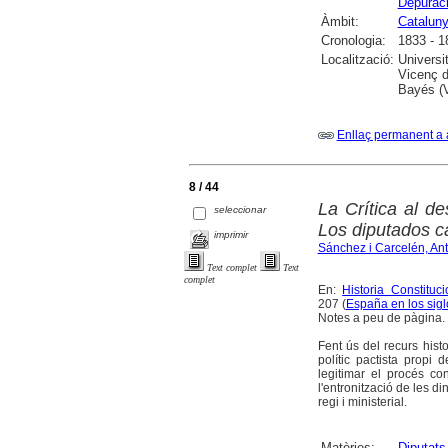
Depuraci
Àmbit:
Catalun
Cronologia:
1833 - 1
Localització:
Universi
Vicenç d
Bayés (V
Enllaç permanent a 
8 / 44
La Crítica al d
seleccionar
Los diputados c
imprimir
Sánchez i Carcelén, Ant
Text complet
Text
complet
En:
Historia Constituc
207 (
España en los sigl
Notes a peu de pàgina.
Fent ús del recurs histo
polític pactista propi
legitimar el procés co
l'entronització de les 
regi i ministerial.
Matèries:
Diputats