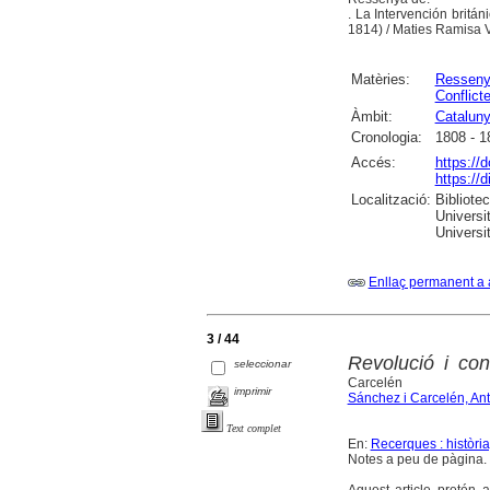
. La Intervención brit
1814) / Maties Ramisa 
Matèries:
Ressen
Conflict
Àmbit:
Catalun
Cronologia:
1808 - 1
Accés:
https://
https://
Localització:
Bibliote
Universi
Universi
Enllaç permanent a 
3 / 44
Revolució i con
seleccionar
Carcelén
imprimir
Sánchez i Carcelén, Ant
Text complet
En:
Recerques : història
Notes a peu de pàgina. 