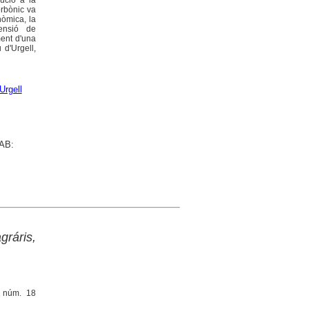
lució a la
orbònic va
nòmica, la
tensió de
ment d'una
 d'Urgell,
Urgell
UAB:
gráris,
, núm. 18