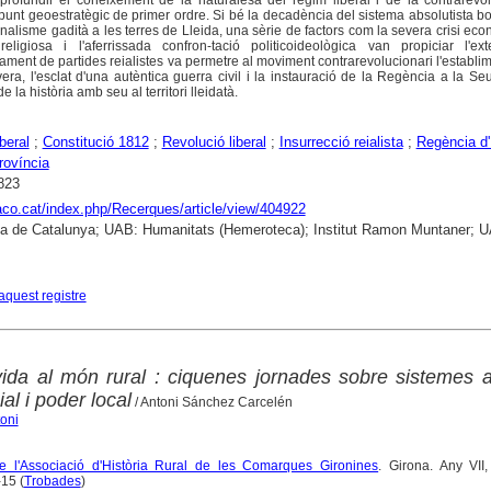
aprofundir el coneixement de la naturalesa del règim liberal i de la contrarevo
 punt geoestratègic de primer ordre. Si bé la decadència del sistema absolutista b
nalisme gadità a les terres de Lleida, una sèrie de factors com la severa crisi eco
religiosa i l'aferrissada confron-tació politicoideològica van propiciar l'ex
ecament de partides reialistes va permetre al moviment contrarevolucionari l'establi
ra, l'esclat d'una autèntica guerra civil i la instauració de la Regència a la Seu
 la història amb seu al territori lleidatà.
iberal
;
Constitució 1812
;
Revolució liberal
;
Insurrecció reialista
;
Regència d'
rovíncia
823
raco.cat/index.php/Recerques/article/view/404922
ca de Catalunya; UAB: Humanitats (Hemeroteca); Institut Ramon Muntaner; 
aquest registre
ida al món rural : ciquenes jornades sobre sistemes a
al i poder local
/ Antoni Sánchez Carcelén
oni
 de l'Associació d'Història Rural de les Comarques Gironines
. Girona. Any VII
15 (
Trobades
)