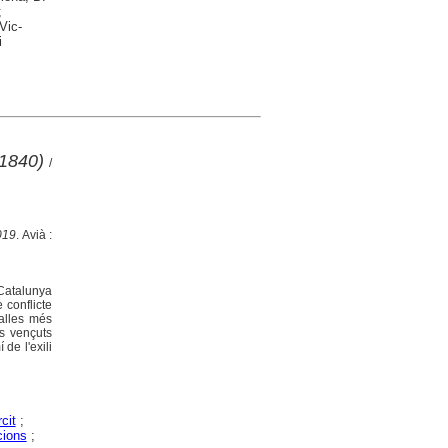
;
Vic-
i
-1840)
/
2019
. Avià :
 Catalunya
 conflicte
talles més
cs vençuts
de l'exili
cit
;
ions
;