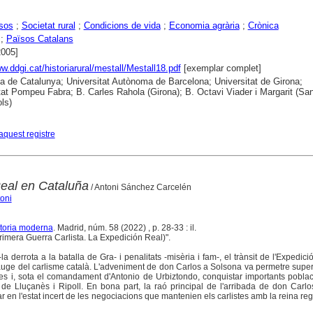
sos
;
Societat rural
;
Condicions de vida
;
Economia agrària
;
Crònica
;
Països Catalans
2005]
ww.ddgi.cat/historiarural/mestall/Mestall18.pdf
[exemplar complet]
ca de Catalunya; Universitat Autònoma de Barcelona; Universitat de Girona;
tat Pompeu Fabra; B. Carles Rahola (Girona); B. Octavi Viader i Margarit (San
ls)
aquest registre
eal en Cataluña
/ Antoni Sánchez Carcelén
oni
storia moderna
. Madrid, núm. 58 (2022) , p. 28-33 : il.
imera Guerra Carlista. La Expedición Real)".
la derrota a la batalla de Gra- i penalitats -misèria i fam-, el trànsit de l'Expedici
l'auge del carlisme català. L'adveniment de don Carlos a Solsona va permetre super
lles i, sota el comandament d'Antonio de Urbiztondo, conquistar importants pobl
 de Lluçanès i Ripoll. En bona part, la raó principal de l'arribada de don Carlo
r en l'estat incert de les negociacions que mantenien els carlistes amb la reina re