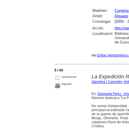
Matèries:
Congres
Àmbit:
Alguaire
Cronologia:
[0000 - 
Accés:
http://w
Localització:
Bibliote
Universi
de Guíxo
Enllaç permanent a 
5 / 44
La Expedición R
seleccionar
Sánchez i Carcelén, Ant
imprimir
En:
Desperta Ferro : Hi
Número dedicat a "La Pr
No sense d'adversitats -
principat va estimular 
de la guerra de guerri
Berga, Gironella, Prats
catalanes l'hem de troba
Cristina.