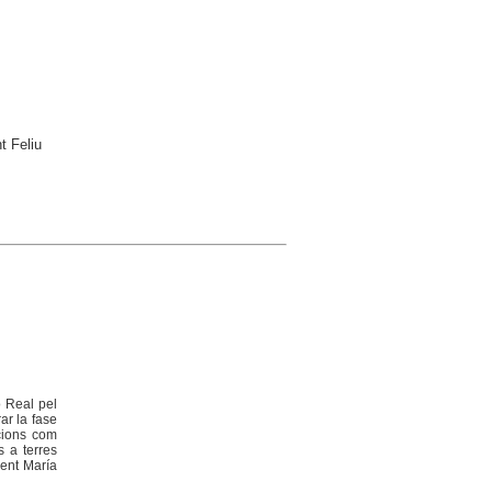
t Feliu
ó Real pel
ar la fase
acions com
s a terres
gent María