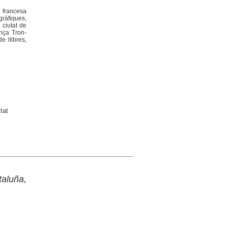
ó francesa
ràfiques,
 ciutat de
ança Tron-
e llibres,
tat
taluña,