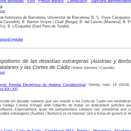
ons polítiques
;
Exili
;
Presos polítics
;
Confiscació
;
Sancions administrativ
ya
840
tat Autònoma de Barcelona; Universitat de Barcelona; B. S. Vives Casajuana
e Castellet); B. Ramon Vinyes i Cluet (Berga); B. del Casino (Manresa); B. Pi
ic); B. L'Esqueller (Sant Pere de Torelló)
aquest registre
espotismo de las dinastías extranjeras (Austrias y Borb
atalanes y las Cortes de Cádiz
/ Antoni Sánchez i Carcelén
oni
ional. Revista Electrónica de Historia Constitucional
. Oviedo, núm. 19 (2018) 
os XIX i XX
)
ricista els diputats catalans que van assistir a les Corts de Cadis van reivindica
 de l'antiga Corona d'Aragó amb l'objectiu de trobar un antecedent autòcton q
nstituent. Especialment, quan els parlamentaris catalans van considerar que a 
dinasties estrangeres (Àustries i Borbons) es va imposar com a forma de govern el 
 a Corts
;
Corts de Cadis
;
Constitució 1812
;
Política
;
Monarquia
;
Absoluti