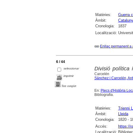
Matèries:
Guerra ca
Àmbit:
Catalun
Cronologia:
1837
Localització:
Universi
Enllaç permanent a 
6 / 44
Divisió política 
seleccionar
Carcelén
imprimir
Sánchez i Carcelén, Ant
Text complet
En:
Plecs d'Història Loc
Bibliografia.
Matèries:
Trienni L
Àmbit:
Lleida
Cronologia:
1820 - 1
Accés:
https://
Localització:
Bibliote