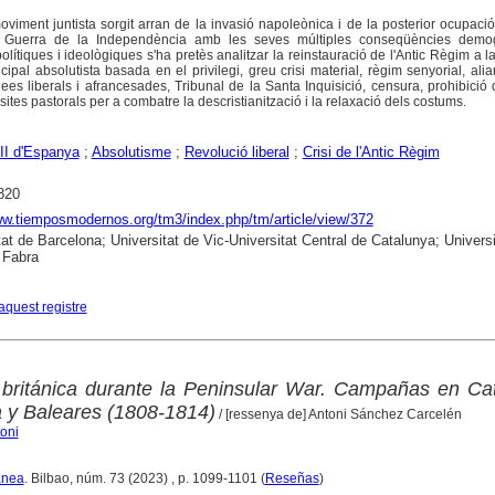
moviment juntista sorgit arran de la invasió napoleònica i de la posterior ocupaci
a Guerra de la Independència amb les seves múltiples conseqüències demog
lítiques i ideològiques s'ha pretès analitzar la reinstauració de l'Antic Règim a la
ipal absolutista basada en el privilegi, greu crisi material, règim senyorial, ali
idees liberals i afrancesades, Tribunal de la Santa Inquisició, censura, prohibició d
tes pastorals per a combatre la descristianització i la relaxació dels costums.
II d'Espanya
;
Absolutisme
;
Revolució liberal
;
Crisi de l'Antic Règim
820
ww.tiemposmodernos.org/tm3/index.php/tm/article/view/372
tat de Barcelona; Universitat de Vic-Universitat Central de Catalunya; Universi
Fabra
aquest registre
 británica durante la Peninsular War. Campañas en Ca
a y Baleares (1808-1814)
/ [ressenya de] Antoni Sánchez Carcelén
oni
ánea
. Bilbao, núm. 73 (2023) , p. 1099-1101 (
Reseñas
)