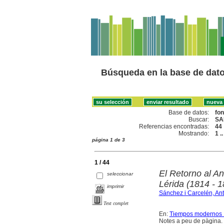
Búsqueda en la base de dat
Base de datos:
fo
Buscar:
SA
Referencias encontradas:
44
Mostrando:
1 .
página 1 de 3
1 / 44
El Retorno al A
seleccionar
Lérida (1814 - 1
imprimir
Sánchez i Carcelén, Ant
Text complet
En:
Tiempos modernos : 
Notes a peu de pàgina. 