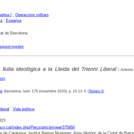
rlina I
;
Operacions militars
ya
;
Espanya
tat de Barcelona
aquest registre
i lluita ideològica a la Lleida del Trienni Liberal
/ Antonio
oni
al
. Barcelona, núm. 179 (novembre 2020), p. 10-13: il. (
Temes-3
)
iberal
;
Vida política
823
raco.cat/index.php/Plecs/article/view/375850
ca de Catalunya; Institut Ramon Muntaner; Arxiu Històric de la Ciutat de Barce