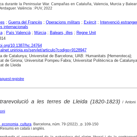
ánica durante la Peninsular War. Campañas en Cataluña, Valencia, Murcia y Balea
Verdaguer. València : PUV, 2022
yes
;
Guerra del Francès
;
Operacions militars
;
Exèrcit
;
Intervenció estrange
es internacionals
ya
;
País Valencià
;
Múrcia
;
Balears, illes
;
Regne Unit
814
doi.org/10.1387/hc.24764
dialnet.unirioja.es/servlet/articulo?codigo=9128947
ca de Catalunya; Universitat de Barcelona; UAB: Humanitats (Hemeroteca);
tat de Girona; Universitat Pompeu Fabra; Universitat Politècnica de Catalunya
tat de Lleida
aquest registre
trarevolució a les terres de Lleida (1820-1823)
/ Antoni
oni
, economia, cultura
. Barcelona, núm. 79 (2022) , p. 109-150
Resums en català i anglès.