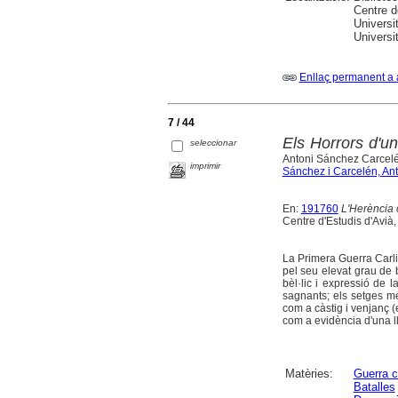
Centre d
Universit
Universi
Enllaç permanent a 
7 / 44
Els Horrors d'un
seleccionar
Antoni Sánchez Carcel
imprimir
Sánchez i Carcelén, Ant
En:
191760
L'Herència 
Centre d'Estudis d'Avià
La Primera Guerra Carli
pel seu elevat grau de b
bèl·lic i expressió de 
sagnants; els setges mé
com a càstig i venjanç (
com a evidència d'una llu
Matèries:
Guerra ca
Batalles