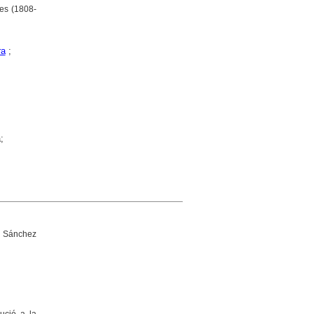
res (1808-
ra
;
;
 Sánchez