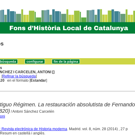
os
ns
NCHEZ I CARCELEN, ANTONI []
[
Refinar la búsqueda
]
. 20
en el formato [
Estandar
]
ntiguo Régimen. La restauración absolutista de Fernando
820)
/ Antoni Sánchez Carcelén
oni
Revista electrónica de Historia moderna
. Madrid. vol. 8, núm. 28 (2014) , 27 p
Resum en castellà i anglès.