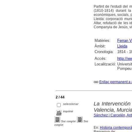
Partint de l'estudi del 
(1810-1814) durant l
econòmiques, socials, po
Lleida: corporació munic
Altar, refutació de les 
Companyia de Jesús, visi
Matèries:
Ferran V
Àmbit:
Lleida
Cronologia:
1814 - 1
Accés:
http://w
Localització:
Universi
Pompeu 
Enllaç permanent a 
2 / 44
La Intervención
seleccionar
Valencia, Murci
imprimir
Sánchez i Carcelén, Ant
Text complet
Text
complet
En:
Historia contempor
Ressenya de: