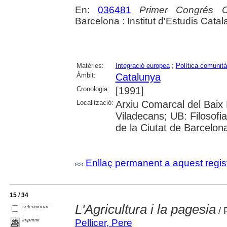
En:
036481
Primer Congrés C
Barcelona : Institut d'Estudis Cata
Matèries:
Integració europea
;
Política comunità
Àmbit:
Catalunya
Cronologia:
[1991]
Localització:
Arxiu Comarcal del Baix 
Viladecans; UB: Filosofia,
de la Ciutat de Barcelon
Enllaç permanent a aquest regis
15 / 34
L'Agricultura i la pagesia
seleccionar
/ 
imprimir
Pellicer, Pere