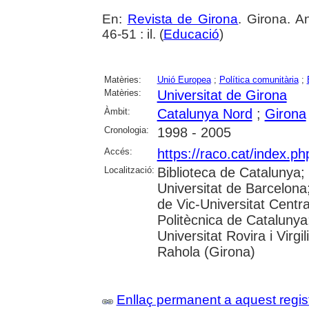
En:
Revista de Girona
. Girona. A
46-51 : il. (
Educació
)
Matèries:
Unió Europea
;
Política comunitària
;
Matèries:
Universitat de Girona
Àmbit:
Catalunya Nord
;
Girona
Cronologia:
1998 - 2005
Accés:
https://raco.cat/index.p
Localització:
Biblioteca de Catalunya;
Universitat de Barcelona;
de Vic-Universitat Centra
Politècnica de Catalunya
Universitat Rovira i Virgil
Rahola (Girona)
Enllaç permanent a aquest regis