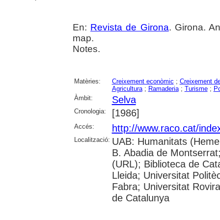
En:
Revista de Girona
. Girona. An
map.
Notes.
Matèries:
Creixement econòmic
;
Creixement d
Agricultura
;
Ramaderia
;
Turisme
;
Po
Àmbit:
Selva
Cronologia:
[1986]
Accés:
http://www.raco.cat/inde
Localització:
UAB: Humanitats (Hemero
B. Abadia de Montserrat;
(URL); Biblioteca de Cata
Lleida; Universitat Poli
Fabra; Universitat Rovira 
de Catalunya