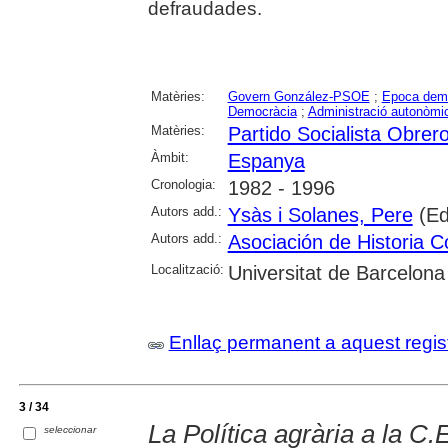
defraudades.
Matèries:
Govern González-PSOE
;
Epoca demo
Democràcia
;
Administració autonòmi
Matèries:
Partido Socialista Obre
Àmbit:
Espanya
Cronologia:
1982 - 1996
Autors add.:
Ysàs i Solanes, Pere
(Ed
Autors add.:
Asociación de Historia
Localització:
Universitat de Barcelona
Enllaç permanent a aquest regis
3 / 34
La Política agrària a la C.
seleccionar