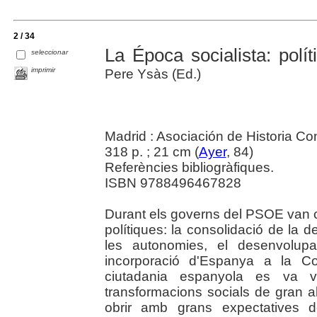
2 / 34
La Época socialista: polí
seleccionar
imprimir
Pere Ysàs (Ed.)
Madrid : Asociación de Historia C
318 p. ; 21 cm (
Ayer
, 84)
Referències bibliogràfiques.
ISBN 9788496467828
Durant els governs del PSOE van cr
polítiques: la consolidació de la 
les autonomies, el desenvolupa
incorporació d'Espanya a la Co
ciutadania espanyola es va 
transformacions socials de gran 
obrir amb grans expectatives 