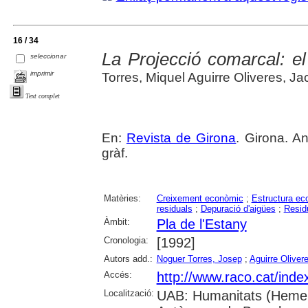
16 / 34
La Projecció comarcal: el
seleccionar
imprimir
Torres, Miquel Aguirre Oliveres, Jac
Text complet
En:
Revista de Girona
. Girona. An
gràf.
Matèries:
Creixement econòmic
;
Estructura e
residuals
;
Depuració d'aigües
;
Resid
Àmbit:
Pla de l'Estany
Cronologia:
[1992]
Autors add.:
Noguer Torres, Josep
;
Aguirre Oliver
Accés:
http://www.raco.cat/inde
Localització:
UAB: Humanitats (Hemero