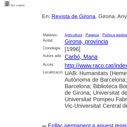
Text complet
En:
Revista de Girona
. Girona. Any
Matèries:
Agricultura
;
Pagesia
;
Política agrària
Àmbit:
Girona, província
Cronologia:
[1996]
Autors add.:
Carbó, Maria
Accés:
http://www.raco.cat/inde
Localització:
UAB: Humanitats (Hemero
Autònoma de Barcelona; 
Barcelona; Biblioteca Bor
de Girona; Universitat de
Universitat Pompeu Fabra;
Vic-Universitat Central 
Enllaç permanent a aquest regis