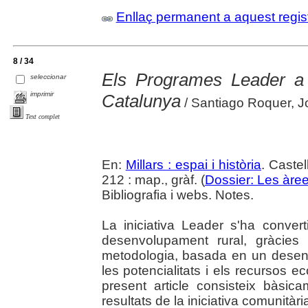
Enllaç permanent a aquest regis
8 / 34
Els Programes Leader a
seleccionar
imprimir
Catalunya
/ Santiago Roquer, Jo
Text complet
En:
Millars : espai i història
. Castel
212 : map., gràf. (
Dossier: Les àrees
Bibliografia i webs. Notes.
La iniciativa Leader s'ha conver
desenvolupament rural, gràcies
metodologia, basada en un desenv
les potencialitats i els recursos e
present article consisteix bàsic
resultats de la iniciativa comunità