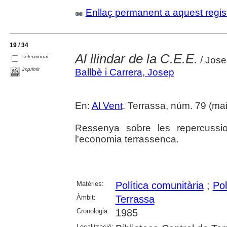
Enllaç permanent a aquest regis
19 / 34
Al llindar de la C.E.E.
seleccionar
/ Jose
imprimir
Ballbè i Carrera, Josep
En:
Al Vent
. Terrassa, núm. 79 (mai
Ressenya sobre les repercussio
l'economia terrassenca.
Matèries:
Política comunitària
;
Pol
Àmbit:
Terrassa
Cronologia:
1985
Localització: