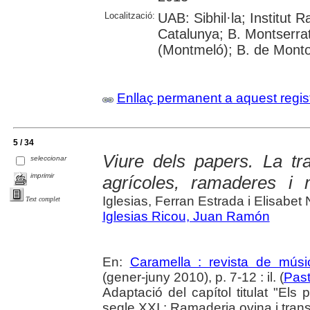
Localització:
UAB: Sibhil·la; Institut
Catalunya; B. Montserrat
(Montmeló); B. de Monto
Enllaç permanent a aquest regis
5 / 34
Viure dels papers. La tr
seleccionar
imprimir
agrícoles, ramaderes i 
Iglesias, Ferran Estrada i Elisabet
Text complet
Iglesias Ricou, Juan Ramón
En:
Caramella : revista de músic
(gener-juny 2010), p. 7-12 : il. (
Past
Adaptació del capítol titulat "Els
segle XXI : Ramaderia ovina i tran