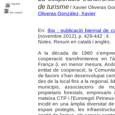
imprimir
de turisme
/ Xavier Oliveras Go
Oliveras González, Xavier
Text complet
En:
Ibix : publicació biennal de cu
(novembre 2012), p. 429-442 : il.
Notes. Resum en català i anglès.
A la dècada de 1980 s'empreng
cooperació transfronterera en l
França (i, en menor mesura, Andor
entitat de cooperació, la Comunit
de llavors s'han desenvolupat cente
des de la local fins a la regional, l
municipis, associacions de mun
propietaris forestals, empresaris
mateixa CTP i l'Euroregió Pirineus
incidit en una àmplia diversitat d
espais protegits, les infraestructur