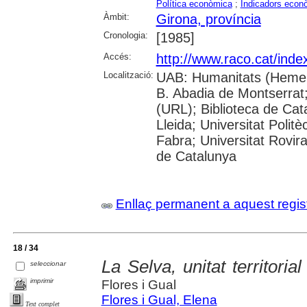
Política econòmica
;
Indicadors econ
Àmbit:
Girona, província
Cronologia:
[1985]
Accés:
http://www.raco.cat/inde
Localització:
UAB: Humanitats (Hemero
B. Abadia de Montserrat;
(URL); Biblioteca de Cata
Lleida; Universitat Poli
Fabra; Universitat Rovira 
de Catalunya
Enllaç permanent a aquest regis
18 / 34
La Selva, unitat territori
seleccionar
imprimir
Flores i Gual
Flores i Gual, Elena
Text complet