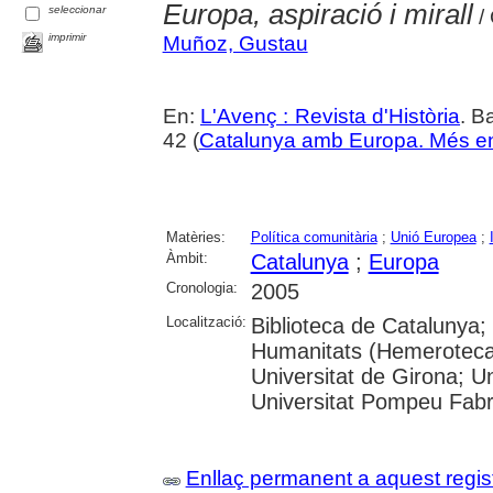
Europa, aspiració i mirall
seleccionar
/
imprimir
Muñoz, Gustau
En:
L'Avenç : Revista d'Història
. B
42 (
Catalunya amb Europa. Més en
Matèries:
Política comunitària
;
Unió Europea
;
Àmbit:
Catalunya
;
Europa
Cronologia:
2005
Localització:
Biblioteca de Catalunya
Humanitats (Hemeroteca)
Universitat de Girona; Un
Universitat Pompeu Fab
Enllaç permanent a aquest regis