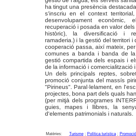
gestió de l'aigua, els serveis sanit
ha tingut una presència destacada
s'inscriu en el context territoria
desenvolupament econòmic, el
recuperació i posada en valor dels e
històric), la diversificació i re
ramaderia.) i la gestió del territori
cooperació passa, així mateix, per
comunes a banda i banda de la f
gestió compartida dels espais i els
de la informació i comercialització 
Un dels principals reptes, sobr
promoció conjunta del massís pirin
"Pirineus". Paral·lelament, en l'e
projectes, bona part dels quals ha
(per mitjà dels programes INTERR
guies, mapes i llibres, la senyal
d'elements patrimonials i naturals.
Matèries:
Turisme
;
Política turística
;
Promoció 