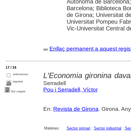
Autònoma de Barcelona; 
Barcelona; Biblioteca Bor
de Girona; Universitat de
Universitat Pompeu Fabra;
Vic-Universitat Central 
Enllaç permanent a aquest regis
17 / 34
L'Economia gironina dav
seleccionar
imprimir
Serradell
Pou i Serradell, Víctor
Text complet
En:
Revista de Girona
. Girona. Any 
Matèries:
Sector primari
;
Sector industrial
;
Sec