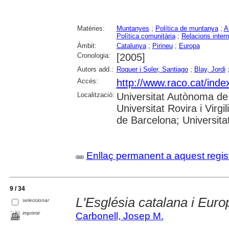
Matèries:
Muntanyes
;
Política de muntanya
;
A
Política comunitària
;
Relacions inter
Àmbit:
Catalunya
;
Pirineu
;
Europa
Cronologia:
[2005]
Autors add.:
Roquer i Soler, Santiago
;
Blay, Jordi
Accés:
http://www.raco.cat/inde
Localització:
Universitat Autònoma de 
Universitat Rovira i Virg
de Barcelona; Universitat
Enllaç permanent a aquest regis
9 / 34
L'Església catalana i Euro
seleccionar
imprimir
Carbonell, Josep M.