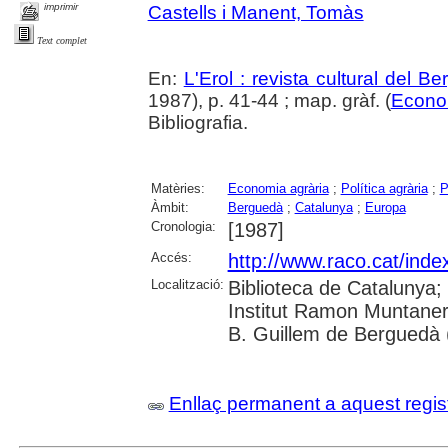
imprimir
Castells i Manent, Tomàs
Text complet
En:
L'Erol : revista cultural del B
1987), p. 41-44 ; map. gràf. (
Econo
Bibliografia.
Matèries:
Economia agrària
;
Política agrària
;
P
Àmbit:
Berguedà
;
Catalunya
;
Europa
Cronologia:
[1987]
Accés:
http://www.raco.cat/inde
Localització:
Biblioteca de Catalunya;
Institut Ramon Muntaner
B. Guillem de Berguedà (
Enllaç permanent a aquest regis