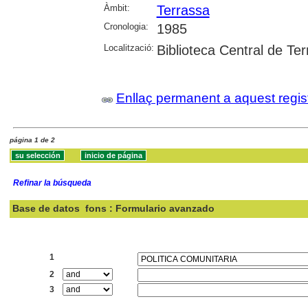
Àmbit:
Terrassa
Cronologia:
1985
Localització:
Biblioteca Central de Te
Enllaç permanent a aquest regis
página 1 de 2
Refinar la búsqueda
Base de datos
fons : Formulario avanzado
Buscar:
1
2
3