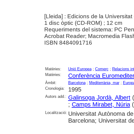
[Lleida] : Edicions de la Universita
1 disc òptic (CD-ROM) ; 12 cm
Requeriments del sistema: PC Pent
Acrobat Reader; Macromedia Flash 
ISBN 8484091716
Matèries:
Unió Europea
;
Comerç
;
Relacions in
Matèries:
Conferència Euromediter
Àmbit:
Barcelona
;
Mediterrània, mar
;
Europ
Cronologia:
1995
Autors add.:
Galinsoga Jordà, Albert
(
;
Camps Mirabet, Núria
(
Localització:
Universitat Autònoma de 
Barcelona; Universitat de 