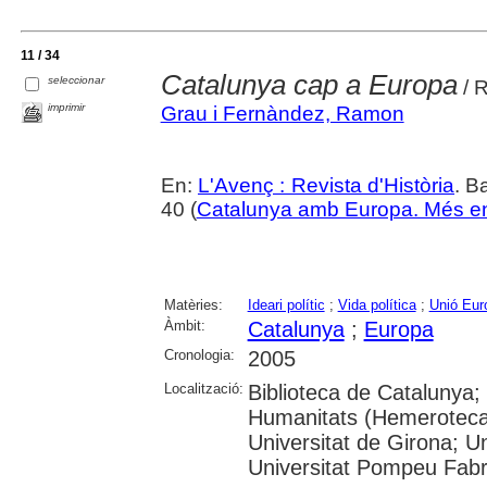
11 / 34
Catalunya cap a Europa
seleccionar
/ 
imprimir
Grau i Fernàndez, Ramon
En:
L'Avenç : Revista d'Història
. B
40 (
Catalunya amb Europa. Més en
Matèries:
Ideari polític
;
Vida política
;
Unió Eur
Àmbit:
Catalunya
;
Europa
Cronologia:
2005
Localització:
Biblioteca de Catalunya
Humanitats (Hemeroteca)
Universitat de Girona; Un
Universitat Pompeu Fab