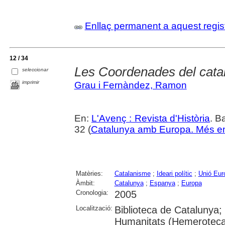
Enllaç permanent a aquest regis
12 / 34
Les Coordenades del cata
seleccionar
imprimir
Grau i Fernàndez, Ramon
En:
L'Avenç : Revista d'Història
. B
32 (
Catalunya amb Europa. Més en
Matèries:
Catalanisme
;
Ideari polític
;
Unió Eur
Àmbit:
Catalunya
;
Espanya
;
Europa
Cronologia:
2005
Localització:
Biblioteca de Catalunya
Humanitats (Hemeroteca)