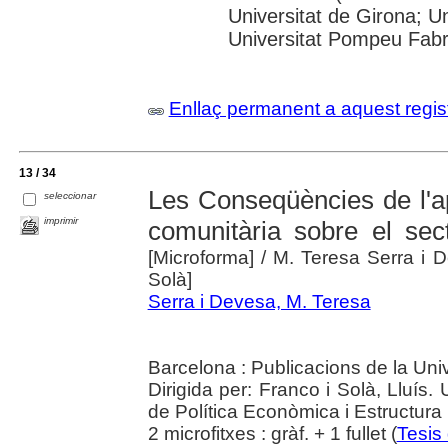
Universitat de Girona; Un
Universitat Pompeu Fab
Enllaç permanent a aquest regis
13 / 34
Les Conseqüències de l'apl
seleccionar
imprimir
comunitària sobre el sec
[Microforma]
/ M. Teresa Serra i De
Solà]
Serra i Devesa, M. Teresa
Barcelona : Publicacions de la Uni
Dirigida per: Franco i Solà, Lluís
de Política Econòmica i Estructur
2 microfitxes : gràf. + 1 fullet (
Tesis 