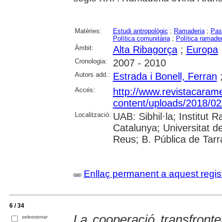
Matèries:
Estudi antropològic
;
Ramaderia
;
Pas
Política comunitària
;
Política ramade
Àmbit:
Alta Ribagorça
;
Europa
Cronologia:
2007 - 2010
Autors add.:
Estrada i Bonell, Ferran
Accés:
http://www.revistacarame
content/uploads/2018/02
Localització:
UAB: Sibhil·la; Institut
Catalunya; Universitat d
Reus; B. Pública de Tar
Enllaç permanent a aquest regis
6 / 34
La cooperació transfronte
seleccionar