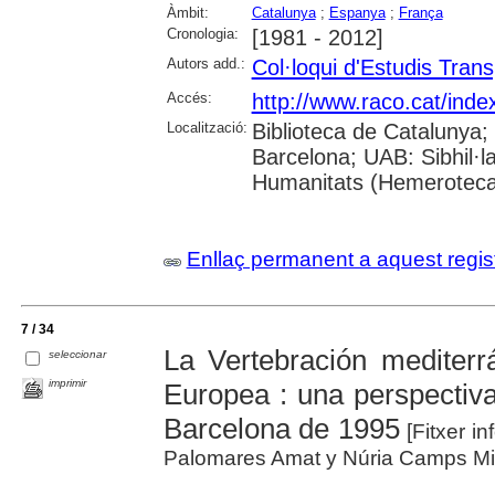
Àmbit:
Catalunya
;
Espanya
;
França
Cronologia:
[1981 - 2012]
Autors add.:
Col·loqui d'Estudis Trans
Accés:
http://www.raco.cat/ind
Localització:
Biblioteca de Catalunya;
Barcelona; UAB: Sibhil·
Humanitats (Hemeroteca
Enllaç permanent a aquest regis
7 / 34
La Vertebración mediterr
seleccionar
imprimir
Europea : una perspectiva
Barcelona de 1995
[Fitxer in
Palomares Amat y Núria Camps Mir