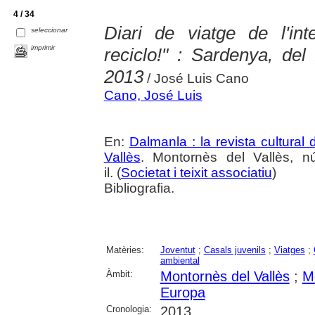
4 / 34
Diari de viatge de l'inte
seleccionar
imprimir
reciclo!" : Sardenya, del
2013
/ José Luis Cano
Cano, José Luis
En:
Dalmanla : la revista cultural
Vallès
. Montornès del Vallès, 
il. (
Societat i teixit associatiu
)
Bibliografia.
Matèries:
Joventut
;
Casals juvenils
;
Viatges
;
ambiental
Àmbit:
Montornès del Vallès
;
M
Europa
Cronologia:
2013