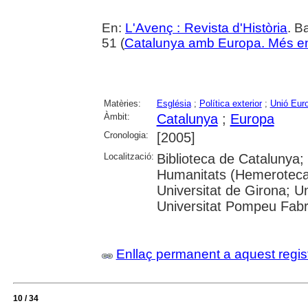
En:
L'Avenç : Revista d'Història
. B
51 (
Catalunya amb Europa. Més en
Matèries:
Església
;
Política exterior
;
Unió Eur
Àmbit:
Catalunya
;
Europa
Cronologia:
[2005]
Localització:
Biblioteca de Catalunya
Humanitats (Hemeroteca)
Universitat de Girona; Un
Universitat Pompeu Fab
Enllaç permanent a aquest regis
10 / 34