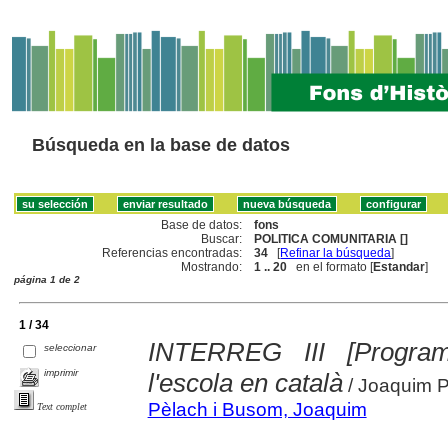
Búsqueda en la base de datos
Base de datos:
fons
Buscar:
POLITICA COMUNITARIA []
Referencias encontradas:
34
[
Refinar la búsqueda
]
Mostrando:
1 .. 20
en el formato [
Estandar
]
página 1 de 2
1 / 34
INTERREG III [Progra
seleccionar
imprimir
l'escola en català
/ Joaquim 
Pèlach i Busom, Joaquim
Text complet