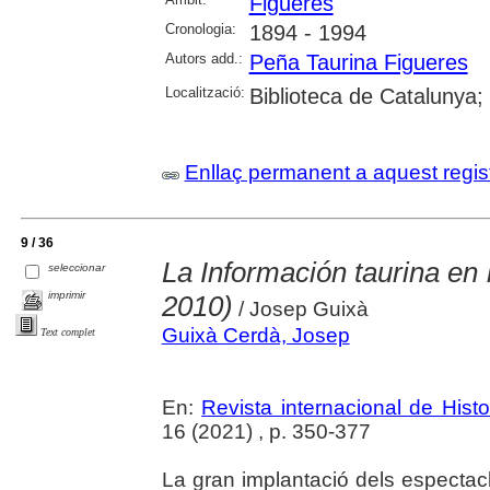
Figueres
Cronologia:
1894 - 1994
Autors add.:
Peña Taurina Figueres
Localització:
Biblioteca de Catalunya;
Enllaç permanent a aquest regis
9 / 36
La Información taurina en
seleccionar
imprimir
2010)
/ Josep Guixà
Guixà Cerdà, Josep
Text complet
En:
Revista internacional de Hist
16 (2021) , p. 350-377
La gran implantació dels espectacl