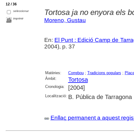
12 / 36
Tortosa ja no enyora els b
seleccionar
imprimir
Moreno, Gustau
En:
El Punt : Edició Camp de Tarra
2004), p. 37
Matèries:
Correbou
;
Tradicions populars
;
Place
Àmbit:
Tortosa
Cronologia:
[2004]
Localització:
B. Pública de Tarragona
Enllaç permanent a aquest regis