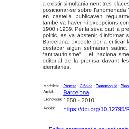
a existir simultàniament tres place
posicionar-se sobre l'anomenada "f
en castellà publicaven regular
també va haver-hi excepcions com
1900 i 1939. Per la seva part la pr
polític, es va abstenir d'informa
Barcelona, excepte per a criticar
destacar algun setmanari satíric.
*antitaurinisme" i el nacionalism
editorial de la premsa davant l
identitàries.
Matèries:
Premsa
;
Crònica
;
Tauromàquia
;
Plac
Àmbit:
Barcelona
Cronologia:
1850 - 2010
Accés:
https://doi.org/10.12795/