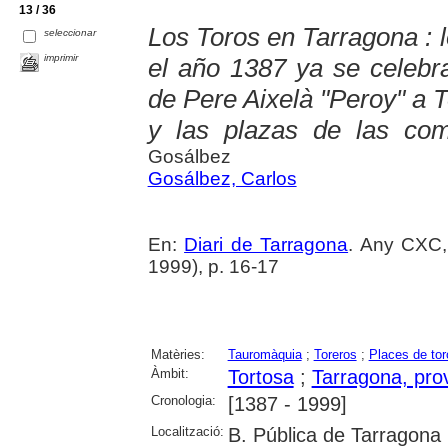
13 / 36
Los Toros en Tarragona : 
seleccionar
imprimir
el año 1387 ya se celebr
de Pere Aixelà "Peroy" a To
y las plazas de las co
Gosálbez
Gosálbez, Carlos
En:
Diari de Tarragona
. Any CXC,
1999), p. 16-17
Matèries:
Tauromàquia
;
Toreros
;
Places de tor
Àmbit:
Tortosa
;
Tarragona, pro
Cronologia:
[1387 - 1999]
Localització:
B. Pública de Tarragona