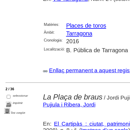
Matèries:
Places de toros
Àmbit:
Tarragona
Cronologia:
2016
Localització:
B. Pública de Tarragona
Enllaç permanent a aquest regis
2 / 36
La Plaça de braus
seleccionar
/ Jordi Puj
imprimir
Pujiula i Ribera, Jordi
Text complet
En:
El Cartipàs : ciutat, patrimo