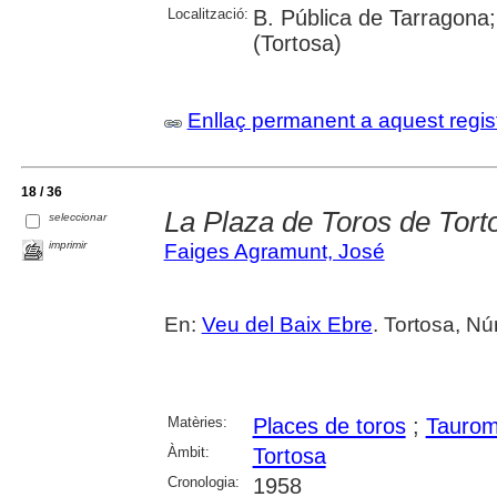
Localització:
B. Pública de Tarragona;
(Tortosa)
Enllaç permanent a aquest regis
18 / 36
La Plaza de Toros de Tort
seleccionar
imprimir
Faiges Agramunt, José
En:
Veu del Baix Ebre
. Tortosa, Nú
Matèries:
Places de toros
;
Taurom
Àmbit:
Tortosa
Cronologia:
1958