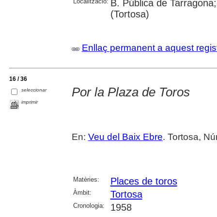
Localització:
B. Pública de Tarragona;
(Tortosa)
Enllaç permanent a aquest regis
16 / 36
Por la Plaza de Toros
seleccionar
imprimir
En:
Veu del Baix Ebre
. Tortosa, Nú
Matèries:
Places de toros
Àmbit:
Tortosa
Cronologia:
1958