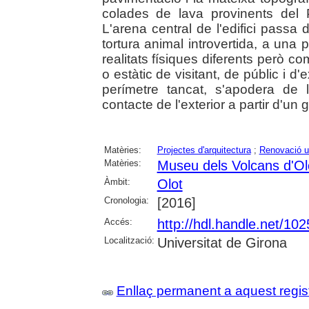
colades de lava provinents del
L'arena central de l'edifici passa 
tortura animal introvertida, a una
realitats físiques diferents però c
o estàtic de visitant, de públic i d'
perímetre tancat, s'apodera de l
contacte de l'exterior a partir d'un 
Matèries:
Projectes d'arquitectura
;
Renovació u
Matèries:
Museu dels Volcans d'Ol
Àmbit:
Olot
Cronologia:
[2016]
Accés:
http://hdl.handle.net/10
Localització:
Universitat de Girona
Enllaç permanent a aquest regis