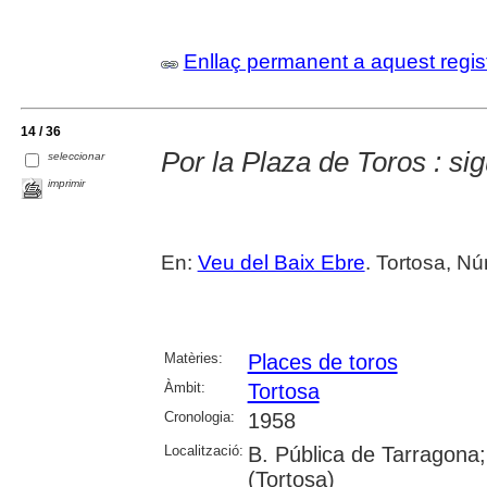
Enllaç permanent a aquest regis
14 / 36
Por la Plaza de Toros : si
seleccionar
imprimir
En:
Veu del Baix Ebre
. Tortosa, Nú
Matèries:
Places de toros
Àmbit:
Tortosa
Cronologia:
1958
Localització:
B. Pública de Tarragona;
(Tortosa)