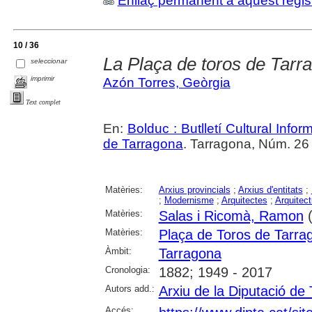
Enllaç permanent a aquest regis
10 / 36
La Plaça de toros de Tarr
seleccionar
imprimir
Azón Torres, Geòrgia
Text complet
En:
Bolduc : Butlletí Cultural Infor
de Tarragona
. Tarragona, Núm. 26 (
Matèries:
Arxius provincials
;
Arxius d'entitats
;
;
Modernisme
;
Arquitectes
;
Arquitect
Matèries:
Salas i Ricomà, Ramon
(
Matèries:
Plaça de Toros de Tarra
Àmbit:
Tarragona
Cronologia:
1882; 1949 - 2017
Autors add.:
Arxiu de la Diputació de
Accés: