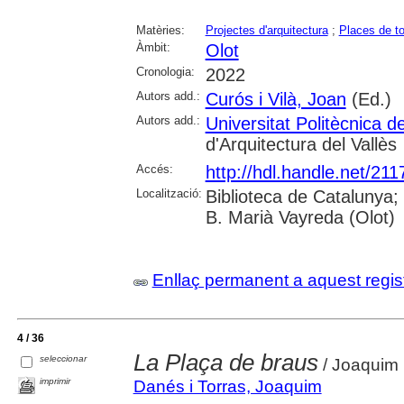
Matèries:
Projectes d'arquitectura
;
Places de t
Àmbit:
Olot
Cronologia:
2022
Autors add.:
Curós i Vilà, Joan
(Ed.)
Autors add.:
Universitat Politècnica 
d'Arquitectura del Vallès
Accés:
http://hdl.handle.net/21
Localització:
Biblioteca de Catalunya; 
B. Marià Vayreda (Olot)
Enllaç permanent a aquest regis
4 / 36
La Plaça de braus
seleccionar
/ Joaquim 
imprimir
Danés i Torras, Joaquim