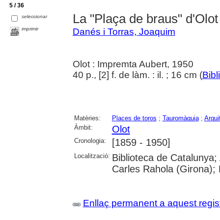
5 / 36
La "Plaça de braus" d'Olot
seleccionar
imprimir
Danés i Torras, Joaquim
Olot : Impremta Aubert, 1950
40 p., [2] f. de làm. : il. ; 16 cm (
Bibl
Matèries:
Places de toros
;
Tauromàquia
;
Arqui
Àmbit:
Olot
Cronologia:
[1859 - 1950]
Localització:
Biblioteca de Catalunya;
Carles Rahola (Girona); 
Enllaç permanent a aquest regis