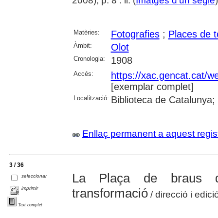
2008), p. 8 : il. (
Imatges d'un segle
Matèries:
Fotografies
;
Places de t
Àmbit:
Olot
Cronologia:
1908
Accés:
https://xac.gencat.cat/
[exemplar complet]
Localització:
Biblioteca de Catalunya;
Enllaç permanent a aquest regis
3 / 36
La Plaça de braus d'
seleccionar
imprimir
transformació
/ direcció i edic
Text complet