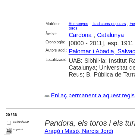
Matèries:
Ressenyes
;
Tradicions populars
;
Fe
toros
Àmbit:
Cardona
;
Catalunya
Cronologia:
[0000 - 2011], esp. 1911
Autors add.:
Palomar i Abadia, Salva
Localització:
UAB: Sibhil·la; Institut
Catalunya; Universitat d
Reus; B. Pública de Tar
Enllaç permanent a aquest regis
20 / 36
Pandora, els toros i els tur
seleccionar
imprimir
Aragó i Masó, Narcís Jordi