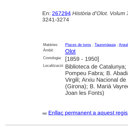
En:
267294
Història d'Olot. Volum 
3241-3274
Matèries:
Places de toros
;
Tauromàquia
;
Arqui
Àmbit:
Olot
Cronologia:
[1859 - 1950]
Localització:
Biblioteca de Catalunya; 
Pompeu Fabra; B. Abadia 
Virgili; Arxiu Nacional d
(Girona); B. Marià Vayre
Joan les Fonts)
Enllaç permanent a aquest regis