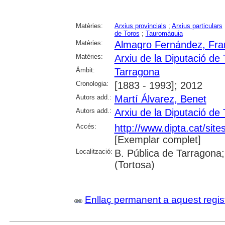
Matèries:
Arxius provincials
;
Arxius particulars
de Toros
;
Tauromàquia
Matèries:
Almagro Fernández, Fra
Matèries:
Arxiu de la Diputació de
Àmbit:
Tarragona
Cronologia:
[1883 - 1993]; 2012
Autors add.:
Martí Álvarez, Benet
Autors add.:
Arxiu de la Diputació de
Accés:
http://www.dipta.cat/sit
[Exemplar complet]
Localització:
B. Pública de Tarragona;
(Tortosa)
Enllaç permanent a aquest regis