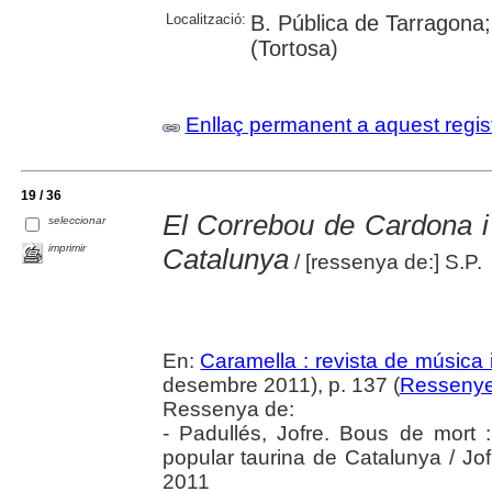
Localització:
B. Pública de Tarragona;
(Tortosa)
Enllaç permanent a aquest regis
19 / 36
El Correbou de Cardona i 
seleccionar
imprimir
Catalunya
/ [ressenya de:] S.P.
En:
Caramella : revista de música i
desembre 2011), p. 137 (
Resseny
Ressenya de:
- Padullés, Jofre. Bous de mort 
popular taurina de Catalunya / Jof
2011