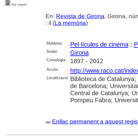
Text complet
En:
Revista de Girona
. Girona, nú
: il (
La memòria
)
Matèries:
Pel·lícules de cinema
;
P
Àmbit:
Girona
Cronologia:
1897 - 2012
Accés:
http://www.raco.cat/ind
Localització:
Biblioteca de Catalunya;
de Barcelona; Universitat
Central de Catalunya; Uni
Pompeu Fabra; Universitat
Enllaç permanent a aquest regis