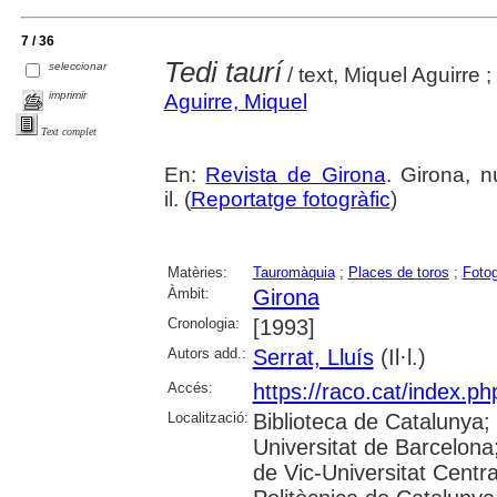
7 / 36
Tedi taurí
seleccionar
/ text, Miquel Aguirre ;
imprimir
Aguirre, Miquel
Text complet
En:
Revista de Girona
. Girona, n
il. (
Reportatge fotogràfic
)
Matèries:
Tauromàquia
;
Places de toros
;
Fotog
Àmbit:
Girona
Cronologia:
[1993]
Autors add.:
Serrat, Lluís
(Il·l.)
Accés:
https://raco.cat/index.p
Localització:
Biblioteca de Catalunya;
Universitat de Barcelona;
de Vic-Universitat Centra