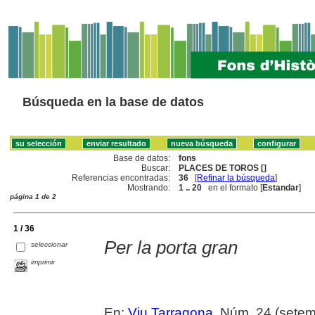
Búsqueda en la base de datos
Base de datos:
fons
Buscar:
PLACES DE TOROS []
Referencias encontradas:
36
[
Refinar la búsqueda
]
Mostrando:
1 .. 20
en el formato [
Estandar
]
página 1 de 2
1 / 36
Per la porta gran
seleccionar
imprimir
En:
Viu Tarragona
, Núm. 24 (setem