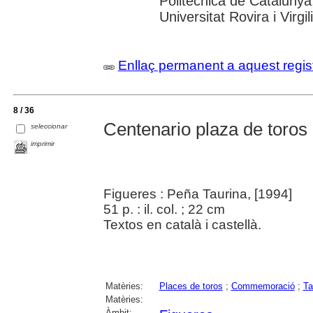
Politècnica de Catalunya
Universitat Rovira i Virgil
Enllaç permanent a aquest regis
8 / 36
Centenario plaza de toros
seleccionar
imprimir
Figueres : Peña Taurina, [1994]
51 p. : il. col. ; 22 cm
Textos en català i castellà.
Matèries:
Places de toros
;
Commemoració
;
Ta
Matèries:
Àmbit: