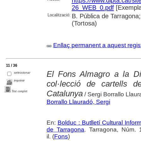
https://www.dipta.cat/site
26_WEB_0.pdf
[Exempla
Localització:
B. Pública de Tarragona;
(Tortosa)
Enllaç permanent a aquest regis
11 / 36
El Fons Almagro a la Di
seleccionar
imprimir
col·lecció de cartells 
Catalunya
Text complet
/ Sergi Borrallo Llau
Borrallo Llauradó, Sergi
En:
Bolduc : Butlletí Cultural Infor
de Tarragona
. Tarragona, Núm. 1
il. (
Fons
)