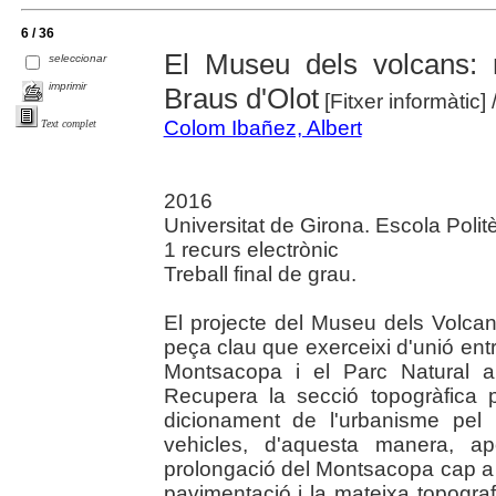
6 / 36
El Museu dels volcans: r
seleccionar
imprimir
Braus d'Olot
[Fitxer informàtic]
Colom Ibañez, Albert
Text complet
2016
Universitat de Girona. Escola Polit
1 recurs electrònic
Treball final de grau.
El projecte del Museu dels Volcan
peça clau que exerceixi d'unió entr
Montsacopa i el Parc Natural a
Recupera la secció topogràfica pri
dicionament de l'urbanisme pel p
vehicles, d'aquesta manera, ap
prolongació del Montsacopa cap a l'
pavimentació i la mateixa topograf