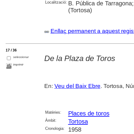
Localització:
B. Pública de Tarragona;
(Tortosa)
Enllaç permanent a aquest regis
17 / 36
De la Plaza de Toros
seleccionar
imprimir
En:
Veu del Baix Ebre
. Tortosa, Nú
Matèries:
Places de toros
Àmbit:
Tortosa
Cronologia:
1958