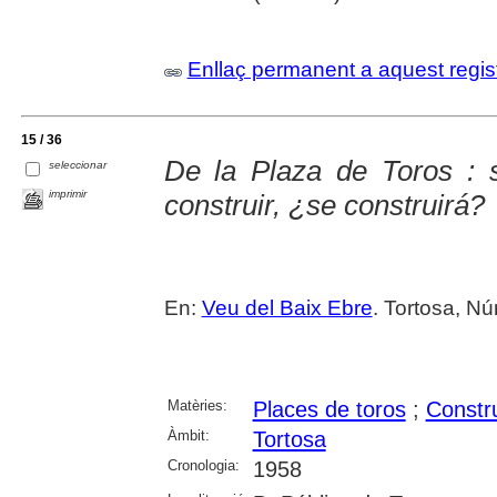
Enllaç permanent a aquest regis
15 / 36
De la Plaza de Toros : 
seleccionar
imprimir
construir, ¿se construirá?
En:
Veu del Baix Ebre
. Tortosa, Nú
Matèries:
Places de toros
;
Constru
Àmbit:
Tortosa
Cronologia:
1958