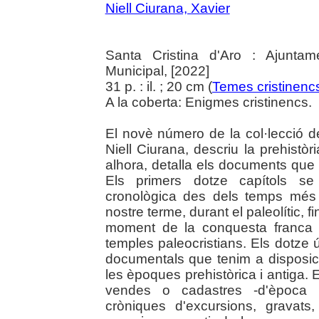
Niell Ciurana, Xavier
Santa Cristina d'Aro : Ajuntam
Municipal, [2022]
31 p. : il. ; 20 cm (
Temes cristinenc
A la coberta: Enigmes cristinencs.
El novè número de la col·lecció d
Niell Ciurana, descriu la prehistòria
alhora, detalla els documents qu
Els primers dotze capítols se
cronològica des dels temps més
nostre terme, durant el paleolític, fi
moment de la conquesta franca d
temples paleocristians. Els dotze ú
documentals que tenim a disposici
les èpoques prehistòrica i antiga
vendes o cadastres -d'època m
cròniques d'excursions, gravats