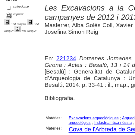
Les Excavacions a la Co
seleccionar
imprimir
campanyes de 2012 i 201
Masferrer, Alba Solés Coll, Xavie
Text complet
Text
Josefina Simon Reig
complet
Text complet
En:
221234
Dotzenes Jornades 
Girona : Actes : Besalú, 13 i 14
[Besalú] : Generalitat de Cata
d'Arqueologia de Catalunya : Un
Besalú, 2014. p. 33-41 : il., map., g
Bibliografia.
Matèries:
Excavacions arqueològiques
;
Arqueol
arqueològics
;
Indústria lítica i òssia
Matèries:
Cova de l'Arbreda de Se