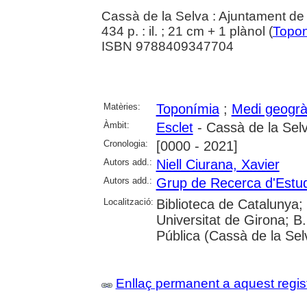
Cassà de la Selva : Ajuntament de
434 p. : il. ; 21 cm + 1 plànol (
Topon
ISBN 9788409347704
Matèries:
Toponímia
;
Medi geogrà
Àmbit:
Esclet
- Cassà de la Sel
Cronologia:
[0000 - 2021]
Autors add.:
Niell Ciurana, Xavier
Autors add.:
Grup de Recerca d'Estu
Localització:
Biblioteca de Catalunya;
Universitat de Girona; B.
Pública (Cassà de la Sel
Enllaç permanent a aquest regis