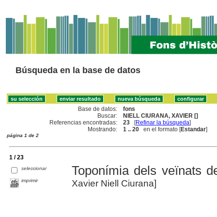
Búsqueda en la base de datos
Base de datos:
fons
Buscar:
NIELL CIURANA, XAVIER []
Referencias encontradas:
23
[
Refinar la búsqueda
]
Mostrando:
1 .. 20
en el formato [
Estandar
]
página 1 de 2
1 / 23
Toponímia dels veïnats 
seleccionar
imprimir
Xavier Niell Ciurana]