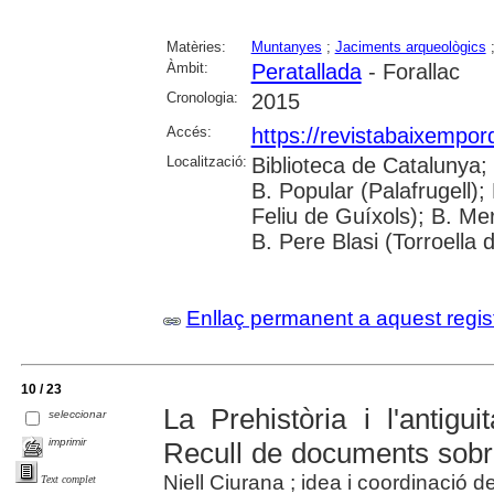
Matèries:
Muntanyes
;
Jaciments arqueològics
Àmbit:
Peratallada
- Forallac
Cronologia:
2015
Accés:
https://revistabaixempo
Localització:
Biblioteca de Catalunya;
B. Popular (Palafrugell);
Feliu de Guíxols); B. Me
B. Pere Blasi (Torroella 
Enllaç permanent a aquest regis
10 / 23
La Prehistòria i l'antigu
seleccionar
imprimir
Recull de documents sobr
Niell Ciurana ; idea i coordinació de
Text complet