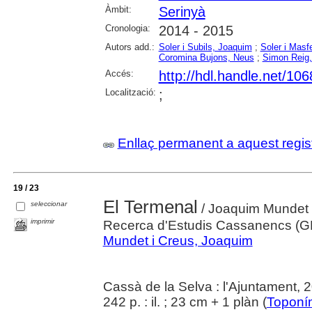
Àmbit:
Serinyà
Cronologia:
2014 - 2015
Autors add.:
Soler i Subils, Joaquim
;
Soler i Masfe
Coromina Bujons, Neus
;
Simon Reig,
Accés:
http://hdl.handle.net/10
Localització:
;
Enllaç permanent a aquest regis
19 / 23
El Termenal
seleccionar
/ Joaquim Mundet i
imprimir
Recerca d'Estudis Cassanencs (
Mundet i Creus, Joaquim
Cassà de la Selva : l'Ajuntament, 
242 p. : il. ; 23 cm + 1 plàn (
Toponím