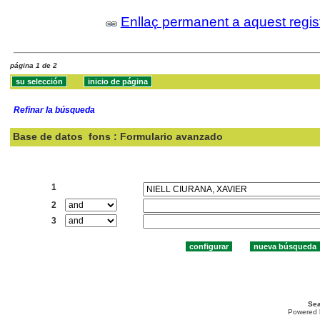
Enllaç permanent a aquest regis
página 1 de 2
Refinar la búsqueda
Base de datos
fons : Formulario avanzado
Buscar:
1
2
3
Sea
Powered