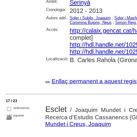
Àmbit:
Serinyà
Cronologia:
2012 - 2013
Autors add.:
Soler i Subils, Joaquim
;
Soler i Masfe
Coromina Bujons, Neus
;
Simon Reig,
Accés:
http://calaix.gencat.cat
complet]
http://hdl.handle.net/10
http://hdl.handle.net/10
Localització:
B. Carles Rahola (Giron
Enllaç permanent a aquest regis
17 / 23
Esclet
seleccionar
/ Joaquim Mundet i Creu
imprimir
Recerca d'Estudis Cassanencs (
Mundet i Creus, Joaquim