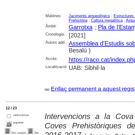
Matèries:
Jaciments arqueològics
;
Estructures
Prehistòria
;
Cultura megalítica
;
Arqu
Àmbit:
Garrotxa
;
Pla de l'Estan
Cronologia:
[2021]
Autors add.:
Assemblea d'Estudis sob
Besalú )
Accés:
https://raco.cat/index.p
Localització:
UAB: Sibhil·la
Enllaç permanent a aquest regis
12 / 23
Intervencions a la Cova
seleccionar
imprimir
Coves Prehistòriques de
Text complet
Text