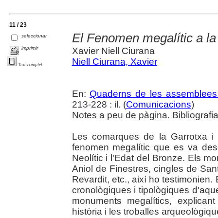
11 / 23
El Fenomen megalític a la 
seleccionar
imprimir
Xavier Niell Ciurana
Niell Ciurana, Xavier
Text complet
En:
Quaderns de les assemblees 
213-228 : il. (
Comunicacions
)
Notes a peu de pàgina. Bibliografi
Les comarques de la Garrotxa i 
fenomen megalític que es va dese
Neolític i l'Edat del Bronze. Els 
Aniol de Finestres, cingles de Sa
Revardit, etc., així ho testimonien.
cronològiques i tipològiques d'aqu
monuments megalítics, explicant
història i les troballes arqueològiqu