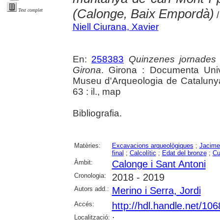
(Calonge, Baix Empordà)
Text complet
/
Niell Ciurana, Xavier
En:
258383
Quinzenes jornades
Girona
. Girona : Documenta Unive
Museu d'Arqueologia de Catalunya 
63 : il., map
Bibliografia.
Matèries:
Excavacions arqueològiques
;
Jacime
final
;
Calcolític
;
Edat del bronze
;
Cu
Àmbit:
Calonge i Sant Antoni
Cronologia:
2018 - 2019
Autors add.:
Merino i Serra, Jordi
Accés:
http://hdl.handle.net/10
Localització:
;