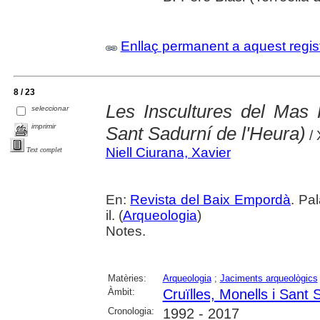
Enllaç permanent a aquest regis
8 / 23
Les Inscultures del Mas R
seleccionar
imprimir
Sant Sadurní de l'Heura)
/ 
Niell Ciurana, Xavier
Text complet
En:
Revista del Baix Empordà
. Pa
il. (
Arqueologia
)
Notes.
Matèries:
Arqueologia
;
Jaciments arqueològics
Àmbit:
Cruïlles, Monells i Sant 
Cronologia:
1992 - 2017