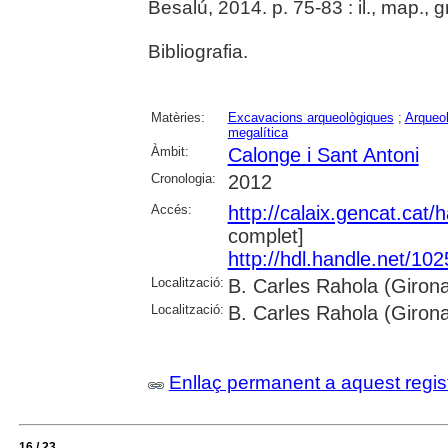
Besalú, 2014. p. 75-83 : il., map., g
Bibliografia.
Matèries:
Excavacions arqueològiques
;
Arqueol
megalítica
Àmbit:
Calonge i Sant Antoni
Cronologia:
2012
Accés:
http://calaix.gencat.cat
complet]
http://hdl.handle.net/10
Localització:
B. Carles Rahola (Giron
Localització:
B. Carles Rahola (Giron
Enllaç permanent a aquest regis
16 / 23