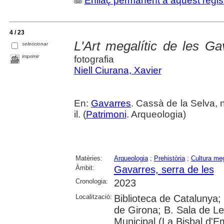
Enllaç permanent a aquest regis
4 / 23
L'Art megalític de les Ga
seleccionar
imprimir
fotografia
Niell Ciurana, Xavier
En:
Gavarres
. Cassà de la Selva, n
il. (
Patrimoni
. Arqueologia)
Matèries:
Arqueologia
;
Prehistòria
;
Cultura meg
Àmbit:
Gavarres, serra de les
Cronologia:
2023
Localització:
Biblioteca de Catalunya; 
de Girona; B. Sala de Le
Municipal (La Bisbal d'