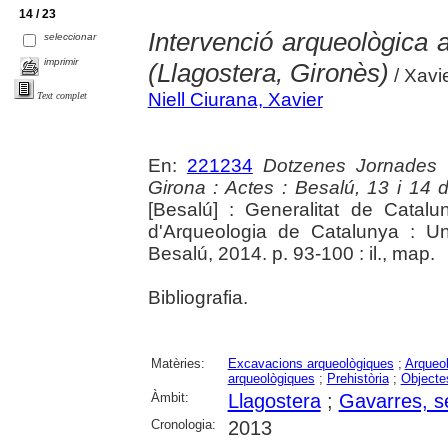
14 / 23
Intervenció arqueològica a
seleccionar
imprimir
(Llagostera, Gironès)
/ Xavie
Niell Ciurana, Xavier
Text complet
En:
221234
Dotzenes Jornades 
Girona : Actes : Besalú, 13 i 14
[Besalú] : Generalitat de Cata
d'Arqueologia de Catalunya : Un
Besalú, 2014. p. 93-100 : il., map.
Bibliografia.
Matèries:
Excavacions arqueològiques
;
Arqueol
arqueològiques
;
Prehistòria
;
Objecte
Àmbit:
Llagostera
;
Gavarres, se
Cronologia:
2013