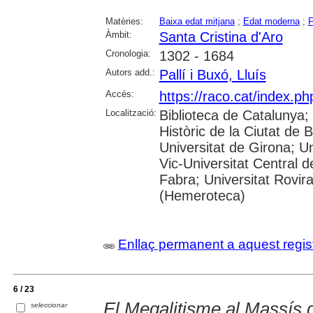
Matèries:
Baixa edat mitjana
;
Edat moderna
;
F
Àmbit:
Santa Cristina d'Aro
Cronologia:
1302 - 1684
Autors add.:
Pallí i Buxó, Lluís
Accés:
https://raco.cat/index.p
Localització:
Biblioteca de Catalunya;
Històric de la Ciutat de 
Universitat de Girona; Un
Vic-Universitat Central 
Fabra; Universitat Rovira
(Hemeroteca)
Enllaç permanent a aquest regis
6 / 23
El Megalitisme al Massís 
seleccionar