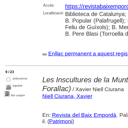
Accés:
https://revistabaixempo
Localització:
Biblioteca de Catalunya;
B. Popular (Palafrugell);
Feliu de Guíxols); B. Me
B. Pere Blasi (Torroella 
Enllaç permanent a aquest regis
9 / 23
Les Inscultures de la Munt
seleccionar
imprimir
Forallac)
/ Xavier Niell Ciurana
Niell Ciurana, Xavier
Text complet
En:
Revista del Baix Empordà
. Pa
il. (
Patrimoni
)