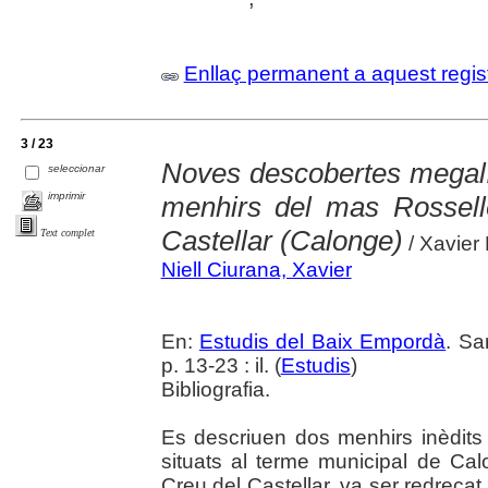
Enllaç permanent a aquest regis
3 / 23
Noves descobertes megalí
seleccionar
imprimir
menhirs del mas Rossell
Castellar (Calonge)
Text complet
/ Xavier 
Niell Ciurana, Xavier
En:
Estudis del Baix Empordà
. Sa
p. 13-23 : il. (
Estudis
)
Bibliografia.
Es descriuen dos menhirs inèdit
situats al terme municipal de Cal
Creu del Castellar, va ser redreçat 