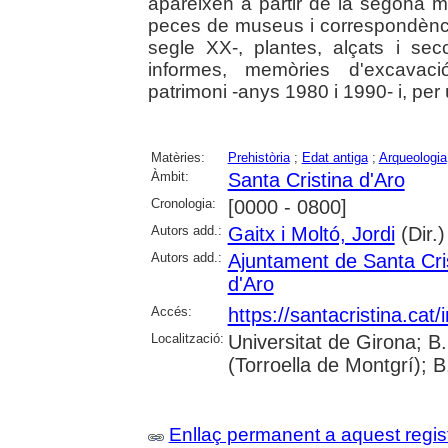
apareixen a partir de la segona m
peces de museus i correspondència
segle XX-, plantes, alçats i se
informes, memòries d'excavació
patrimoni -anys 1980 i 1990- i, per úl
Matèries:
Prehistòria
;
Edat antiga
;
Arqueologia
Àmbit:
Santa Cristina d'Aro
Cronologia:
[0000 - 0800]
Autors add.:
Gaitx i Moltó, Jordi
(Dir.)
Autors add.:
Ajuntament de Santa Cris
d'Aro
Accés:
https://santacristina.cat/
Localització:
Universitat de Girona; B
(Torroella de Montgrí); B
Enllaç permanent a aquest regis