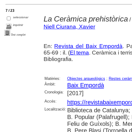
7 / 23
La Ceràmica prehistòrica
seleccionar
/
imprimir
Niell Ciurana, Xavier
Text complet
En:
Revista del Baix Empordà
. P
65-69 : il. (
El tema
. Ceràmica i terr
Bibliografia.
Matèries:
Objectes arqueològics
;
Restes ceràm
Àmbit:
Baix Empordà
Cronologia:
[2017]
Accés:
https://revistabaixempo
Localització:
Biblioteca de Catalunya;
B. Popular (Palafrugell);
Feliu de Guíxols); B. Me
B. Pere Blasi (Torroella 