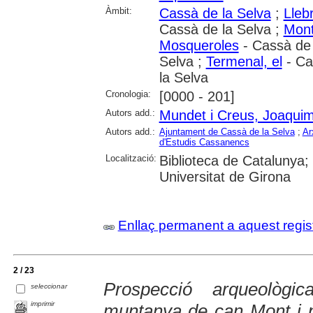
Àmbit:
Cassà de la Selva
;
Lleb
Cassà de la Selva ;
Mont
Mosqueroles
- Cassà de 
Selva ;
Termenal, el
- Ca
la Selva
Cronologia:
[0000 - 201]
Autors add.:
Mundet i Creus, Joaqui
Autors add.:
Ajuntament de Cassà de la Selva
;
Ar
d'Estudis Cassanencs
Localització:
Biblioteca de Catalunya;
Universitat de Girona
Enllaç permanent a aquest regis
2 / 23
Prospecció arqueològ
seleccionar
imprimir
muntanya de can Mont i p