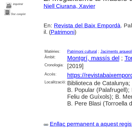
imprimir
Niell Ciurana, Xavier
Text complet
En:
Revista del Baix Empordà
. Pa
il. (
Patrimoni
)
Matèries:
Patrimoni cultural
;
Jaciments arqueol
Àmbit:
Montgrí, massís del
;
To
Cronologia:
[2019]
Accés:
https://revistabaixempo
Localització:
Biblioteca de Catalunya;
B. Popular (Palafrugell);
Feliu de Guíxols); B. Me
B. Pere Blasi (Torroella 
Enllaç permanent a aquest regis