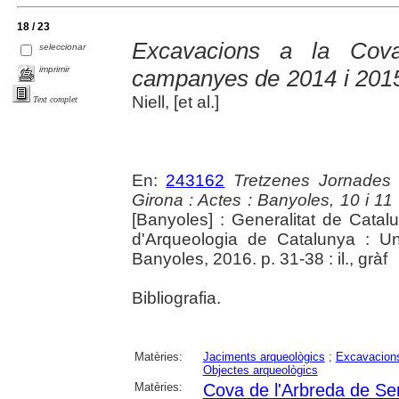
18 / 23
Excavacions a la Cova
seleccionar
imprimir
campanyes de 2014 i 201
Niell, [et al.]
Text complet
En:
243162
Tretzenes Jornades
Girona : Actes : Banyoles, 10 i 1
[Banyoles] : Generalitat de Cata
d'Arqueologia de Catalunya : Un
Banyoles, 2016. p. 31-38 : il., gràf
Bibliografia.
Matèries:
Jaciments arqueològics
;
Excavacions
Objectes arqueològics
Matèries:
Cova de l'Arbreda de Se