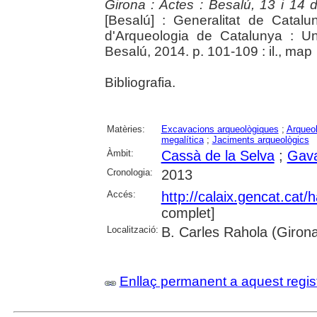
Girona : Actes : Besalú, 13 i 14
[Besalú] : Generalitat de Cata
d'Arqueologia de Catalunya : Un
Besalú, 2014. p. 101-109 : il., map
Bibliografia.
Matèries:
Excavacions arqueològiques
;
Arqueol
megalítica
;
Jaciments arqueològics
Àmbit:
Cassà de la Selva
;
Gava
Cronologia:
2013
Accés:
http://calaix.gencat.cat
complet]
Localització:
B. Carles Rahola (Giron
Enllaç permanent a aquest regis