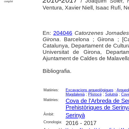
2016-2017
/ Joaquim Soler, N
complet
Ventura, Xavier Niell, Isaac Rufí,
En:
204046
Catorzenes Jornades
Girona
. Barcelona ; Girona ; [C
Catalunya, Departament de Cultur
Universitat de Girona, Departam
Ajuntament de Caldes de Malavella, 
Bibliografia.
Matèries:
Excavacions arqueològiques
;
Arqueol
Magdalenià
;
Plistocè
;
Solutrià
;
Cov
Matèries:
Cova de l'Arbreda de Se
Prehistòriques de Seriny
Àmbit:
Serinyà
Cronologia:
2016 - 2017