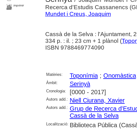
imprimir
Recerca d'Estudis Cassanencs (
Mundet i Creus, Joaquim
Cassà de la Selva : l'Ajuntament, 
334 p. : il. ; 23 cm + 1 plànol (
Topon
ISBN 9788469774090
Matèries:
Toponímia
;
Onomàstica
Àmbit:
Serinyà
Cronologia:
[0000 - 2017]
Autors add.:
Niell Ciurana, Xavier
Autors add.:
Grup de Recerca d'Estu
Cassà de la Selva
Localització:
Biblioteca Pública (Cassà