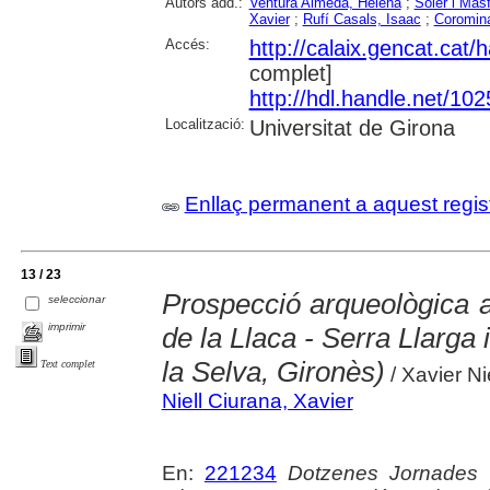
Autors add.:
Ventura Almeda, Helena
;
Soler i Masf
Xavier
;
Rufí Casals, Isaac
;
Coromin
Accés:
http://calaix.gencat.cat
complet]
http://hdl.handle.net/10
Localització:
Universitat de Girona
Enllaç permanent a aquest regis
13 / 23
Prospecció arqueològica a
seleccionar
imprimir
de la Llaca - Serra Llarga 
la Selva, Gironès)
Text complet
/ Xavier Ni
Niell Ciurana, Xavier
En:
221234
Dotzenes Jornades 