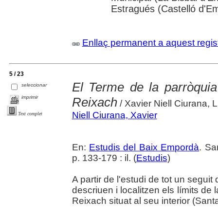
Estragués (Castelló d'E
Enllaç permanent a aquest regis
5 / 23
El Terme de la parròquia 
seleccionar
imprimir
Reixach
/ Xavier Niell Ciurana, L
Niell Ciurana, Xavier
Text complet
En:
Estudis del Baix Empordà
. Sa
p. 133-179 : il. (
Estudis
)
A partir de l'estudi de tot un seg
descriuen i localitzen els límits de 
Reixach situat al seu interior (Sant