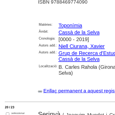
ISBN 9788469774090
Matèries:
Toponímia
Àmbit:
Cassà de la Selva
Cronologia:
[0000 - 2019]
Autors add.:
Niell Ciurana, Xavier
Autors add.:
Grup de Recerca d'Estu
Cassà de la Selva
Localització:
B. Carles Rahola (Girona
Selva)
Enllaç permanent a aquest regis
20 / 23
Serinyà
seleccionar
/ Joaquim Mundet i Cre