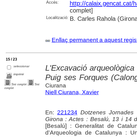
Accés:
http://calaix.gencat.cat
complet]
Localització:
B. Carles Rahola (Giron
Enllaç permanent a aquest regis
15 / 23
L'Excavació arqueològica
seleccionar
imprimir
Puig ses Forques (Calon
Ciurana
Text complet
Text
complet
Niell Ciurana, Xavier
En:
221234
Dotzenes Jornades 
Girona : Actes : Besalú, 13 i 14
[Besalú] : Generalitat de Cata
d'Arqueologia de Catalunya : Un