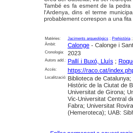
També es fa esment de la pedra 
l'Ardenya, dins el terme municip
probablement correspon a una fita 
Matèries:
Jaciments arqueològics
;
Prehistòria
Àmbit:
Calonge
- Calonge i Sant
Cronologia:
2023
Autors add.:
Pallí i Buxó, Lluís
;
Roqué
Accés:
https://raco.cat/index.p
Localització:
Biblioteca de Catalunya;
Històric de la Ciutat de 
Universitat de Girona; Un
Vic-Universitat Central 
Fabra; Universitat Rovira
(Hemeroteca); UAB: Sibhi