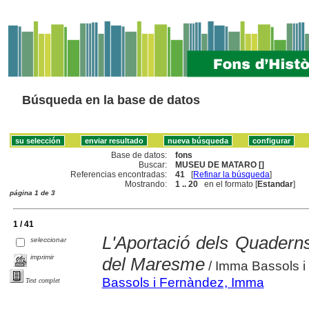
Búsqueda en la base de datos
Base de datos:
fons
Buscar:
MUSEU DE MATARO []
Referencias encontradas:
41
[
Refinar la búsqueda
]
Mostrando:
1 .. 20
en el formato [
Estandar
]
página 1 de 3
1 / 41
L'Aportació dels Quaderns
seleccionar
imprimir
del Maresme
/ Imma Bassols i
Bassols i Fernàndez, Imma
Text complet