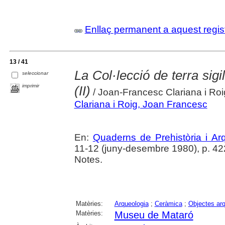
Enllaç permanent a aquest regis
13 / 41
La Col·lecció de terra sig
seleccionar
imprimir
(II)
/ Joan-Francesc Clariana i Roi
Clariana i Roig, Joan Francesc
En:
Quaderns de Prehistòria i A
11-12 (juny-desembre 1980), p. 4
Notes.
Matèries:
Arqueologia
;
Ceràmica
;
Objectes ar
Matèries:
Museu de Mataró