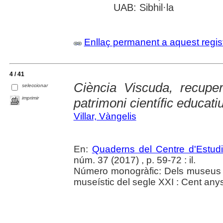
UAB: Sibhil·la
Enllaç permanent a aquest regis
4 / 41
Ciència Viscuda, recupe
seleccionar
imprimir
patrimoni científic educati
Villar, Vàngelis
En:
Quaderns del Centre d'Estud
núm. 37 (2017) , p. 59-72 : il.
Número monogràfic: Dels museus d
museístic del segle XXI : Cent an