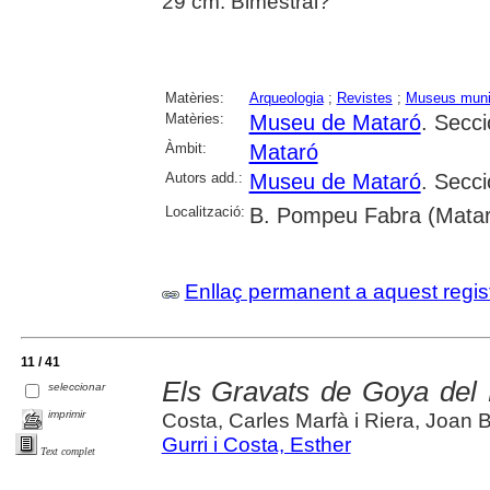
29 cm. Bimestral?
Matèries:
Arqueologia
;
Revistes
;
Museus muni
Matèries:
Museu de Mataró
. Secci
Àmbit:
Mataró
Autors add.:
Museu de Mataró
. Secci
Localització:
B. Pompeu Fabra (Matar
Enllaç permanent a aquest regis
11 / 41
Els Gravats de Goya del
seleccionar
imprimir
Costa, Carles Marfà i Riera, Joan B
Gurri i Costa, Esther
Text complet