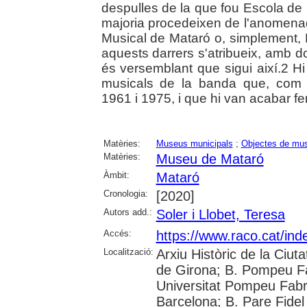
despulles de la que fou Escola de M
majoria procedeixen de l'anomen
Musical de Mataró o, simplement, 
aquests darrers s'atribueix, amb d
és versemblant que sigui així.2 H
musicals de la banda que, com 
1961 i 1975, i que hi van acabar fe
Matèries:
Museus municipals
;
Objectes de mu
Matèries:
Museu de Mataró
Àmbit:
Mataró
Cronologia:
[2020]
Autors add.:
Soler i Llobet, Teresa
Accés:
https://www.raco.cat/ind
Localització:
Arxiu Històric de la Ciut
de Girona; B. Pompeu F
Universitat Pompeu Fabra;
Barcelona; B. Pare Fidel