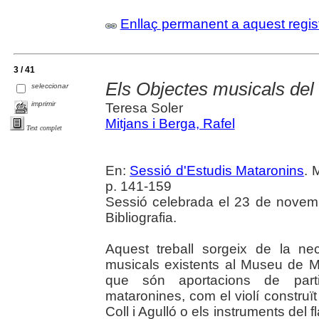
Enllaç permanent a aquest regis
3 / 41
Els Objectes musicals de
seleccionar
imprimir
Teresa Soler
Mitjans i Berga, Rafel
Text complet
En:
Sessió d'Estudis Mataronins
. 
p. 141-159
Sessió celebrada el 23 de novem
Bibliografia.
Aquest treball sorgeix de la ne
musicals existents al Museu de M
que són aportacions de partic
mataronines, com el violí construï
Coll i Agulló o els instruments del 