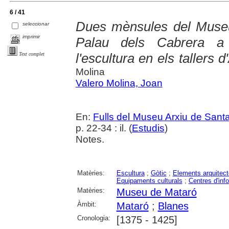
6 / 41
Dues mènsules del Museu
seleccionar
imprimir
Palau dels Cabrera a 
l'escultura en els tallers
Text complet
Molina
Valero Molina, Joan
En:
Fulls del Museu Arxiu de Sant
p. 22-34 : il. (
Estudis
)
Notes.
Matèries:
Escultura
;
Gòtic
;
Elements arquitect
Equipaments culturals
;
Centres d'inf
Matèries:
Museu de Mataró
Àmbit:
Mataró
;
Blanes
Cronologia:
[1375 - 1425]