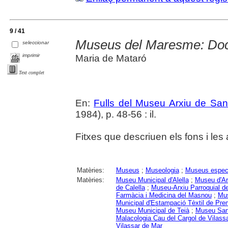
9 / 41
Museus del Maresme: Do
seleccionar
imprimir
Maria de Mataró
Text complet
En:
Fulls del Museu Arxiu de San
1984), p. 48-56 : il.
Fitxes que descriuen els fons i les a
Matèries:
Museus
;
Museologia
;
Museus especi
Matèries:
Museu Municipal d'Alella
;
Museu d'Ar
de Calella
;
Museu-Arxiu Parroquial d
Farmàcia i Medicina del Masnou
;
Mus
Municipal d'Estampació Tèxtil de Pre
Museu Municipal de Teià
;
Museu San
Malacologia Cau del Cargol de Vilassa
Vilassar de Mar