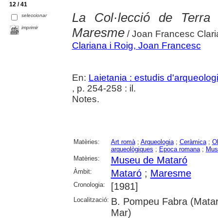
12 / 41
La Col·lecció de Terra 
seleccionar
imprimir
Maresme
/ Joan Francesc Clari
Clariana i Roig, Joan Francesc
En:
Laietania : estudis d'arqueolo
, p. 254-258 : il.
Notes.
Matèries:
Art romà
;
Arqueologia
;
Ceràmica
;
Ob
arqueològiques
;
Epoca romana
;
Mus
Matèries:
Museu de Mataró
Àmbit:
Mataró
;
Maresme
Cronologia:
[1981]
Localització:
B. Pompeu Fabra (Mataró
Mar)