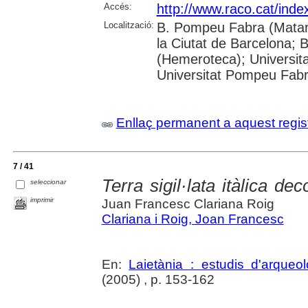
Accés:
http://www.raco.cat/ind
Localització:
B. Pompeu Fabra (Mataró
la Ciutat de Barcelona; 
(Hemeroteca); Universita
Universitat Pompeu Fabra
Enllaç permanent a aquest regis
7 / 41
Terra sigil·lata itàlica 
seleccionar
imprimir
Juan Francesc Clariana Roig
Clariana i Roig, Joan Francesc
En:
Laietània : estudis d'arque
(2005) , p. 153-162