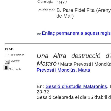
Cronologia:
1977
Localització:
B. Pare Fidel Fita (Aren
de Mar)
Enllaç permanent a aquest regis
19 / 41
Una Altra destrucció d
seleccionar
imprimir
Mataró
/ Marta Prevosti i Monclús
Prevosti i Monclús, Marta
Text complet
En:
Sessió d'Estudis Mataronins
.
23-32
Sessió celebrada el dia 15 d'abril 