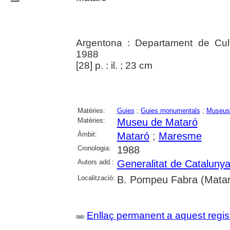
Argentona : Departament de Cult
1988
[28] p. : il. ; 23 cm
Matèries:
Guies
;
Guies monumentals
;
Museus
Matèries:
Museu de Mataró
Àmbit:
Mataró
;
Maresme
Cronologia:
1988
Autors add.:
Generalitat de Cataluny
Localització:
B. Pompeu Fabra (Mataró
Enllaç permanent a aquest regis