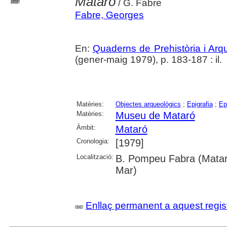
Mataró
/ G. Fabre
Fabre, Georges
En:
Quaderns de Prehistòria i Ar
(gener-maig 1979), p. 183-187 : il.
Matèries:
Objectes arqueològics
;
Epigrafia
;
Ep
Matèries:
Museu de Mataró
Àmbit:
Mataró
Cronologia:
[1979]
Localització:
B. Pompeu Fabra (Mataró
Mar)
Enllaç permanent a aquest regis