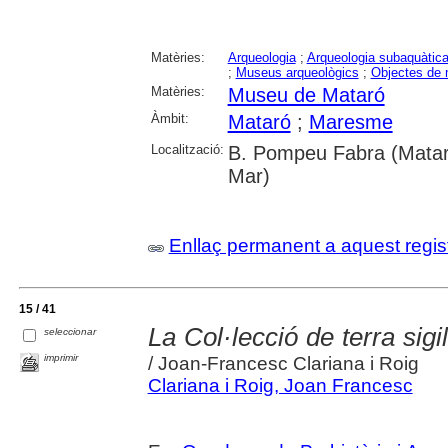
Matèries:
Arqueologia
;
Arqueologia subaquàtic
;
Museus arqueològics
;
Objectes de
Matèries:
Museu de Mataró
Àmbit:
Mataró
;
Maresme
Localització:
B. Pompeu Fabra (Mataró
Mar)
Enllaç permanent a aquest regis
15 / 41
La Col·lecció de terra sig
seleccionar
imprimir
/ Joan-Francesc Clariana i Roig
Clariana i Roig, Joan Francesc