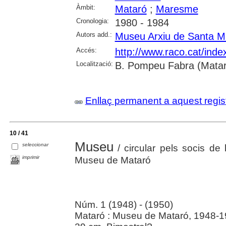
Àmbit:
Mataró
;
Maresme
Cronologia:
1980 - 1984
Autors add.:
Museu Arxiu de Santa M
Accés:
http://www.raco.cat/ind
Localització:
B. Pompeu Fabra (Matar
Enllaç permanent a aquest regis
10 / 41
Museu
seleccionar
/ circular pels socis de 
imprimir
Museu de Mataró
Núm. 1 (1948) - (1950)
Mataró : Museu de Mataró, 1948-