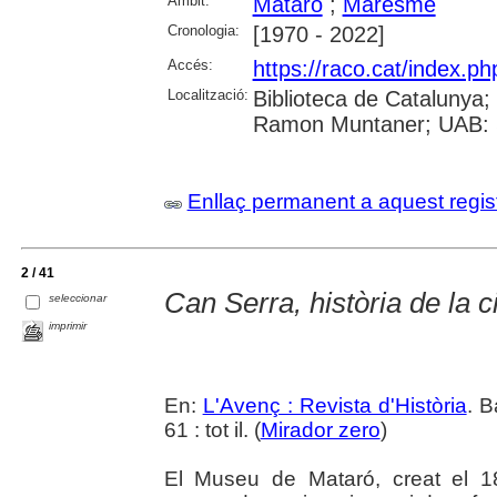
Àmbit:
Mataró
;
Maresme
Cronologia:
[1970 - 2022]
Accés:
https://raco.cat/index.
Localització:
Biblioteca de Catalunya; 
Ramon Muntaner; UAB: S
Enllaç permanent a aquest regis
2 / 41
Can Serra, història de la 
seleccionar
imprimir
En:
L'Avenç : Revista d'Història
. B
61 : tot il. (
Mirador zero
)
El Museu de Mataró, creat el 1