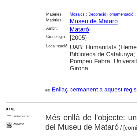
Matèries:
Mosaics
;
Decoració i ornamentació
;
Matèries:
Museu de Mataró
Àmbit:
Mataró
Cronologia:
[2005]
Localització:
UAB: Humanitats (Hemero
Biblioteca de Catalunya; 
Pompeu Fabra; Universitat
Girona
Enllaç permanent a aquest regis
8 / 41
Més enllà de l'objecte: un 
seleccionar
imprimir
del Museu de Mataró
/ [comi