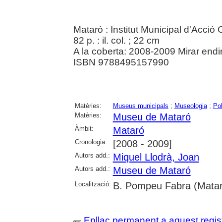
Mataró : Institut Municipal d'Acció 
82 p. : il. col. ; 22 cm
A la coberta: 2008-2009 Mirar endin
ISBN 9788495157990
Matèries:
Museus municipals
;
Museologia
;
Pol
Matèries:
Museu de Mataró
Àmbit:
Mataró
Cronologia:
[2008 - 2009]
Autors add.:
Miquel Llodrà, Joan
Autors add.:
Museu de Mataró
Localització:
B. Pompeu Fabra (Matar
Enllaç permanent a aquest regis