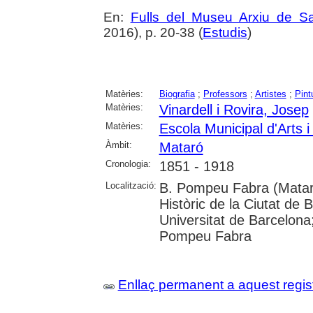
En:
Fulls del Museu Arxiu de S
2016), p. 20-38 (
Estudis
)
Matèries:
Biografia
;
Professors
;
Artistes
;
Pint
Matèries:
Vinardell i Rovira, Josep
Matèries:
Escola Municipal d'Arts i
Àmbit:
Mataró
Cronologia:
1851 - 1918
Localització:
B. Pompeu Fabra (Mataró
Històric de la Ciutat de 
Universitat de Barcelona;
Pompeu Fabra
Enllaç permanent a aquest regis