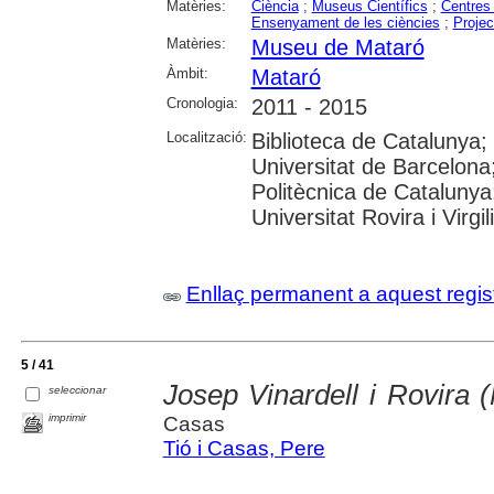
Matèries:
Ciència
;
Museus Científics
;
Centres
Ensenyament de les ciències
;
Projec
Matèries:
Museu de Mataró
Àmbit:
Mataró
Cronologia:
2011 - 2015
Localització:
Biblioteca de Catalunya
Universitat de Barcelona;
Politècnica de Catalunya
Universitat Rovira i Virgil
Enllaç permanent a aquest regis
5 / 41
Josep Vinardell i Rovira 
seleccionar
imprimir
Casas
Tió i Casas, Pere