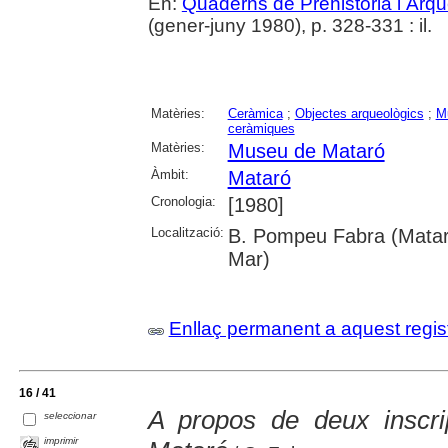
En:
Quaderns de Prehistòria i Arq
(gener-juny 1980), p. 328-331 : il.
Matèries:
Ceràmica
;
Objectes arqueològics
;
M
ceràmiques
Matèries:
Museu de Mataró
Àmbit:
Mataró
Cronologia:
[1980]
Localització:
B. Pompeu Fabra (Mataró
Mar)
Enllaç permanent a aquest regis
16 / 41
A propos de deux inscri
seleccionar
imprimir