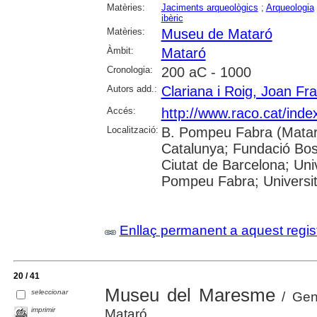
Matèries:
Jaciments arqueològics
;
Arqueologia
ibèric
Matèries:
Museu de Mataró
Àmbit:
Mataró
Cronologia:
200 aC - 1000
Autors add.:
Clariana i Roig, Joan Fr
Accés:
http://www.raco.cat/ind
Localització:
B. Pompeu Fabra (Mataró)
Catalunya; Fundació Bosc
Ciutat de Barcelona; Univ
Pompeu Fabra; Universitat
Enllaç permanent a aquest regis
20 / 41
Museu del Maresme
seleccionar
/ Gene
imprimir
Mataró