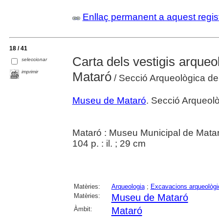
Enllaç permanent a aquest regis
18 / 41
Carta dels vestigis arqueo
seleccionar
imprimir
Mataró
/ Secció Arqueològica de
Museu de Mataró
. Secció Arqueol
Mataró : Museu Municipal de Mata
104 p. : il. ; 29 cm
Matèries:
Arqueologia
;
Excavacions arqueològ
Matèries:
Museu de Mataró
Àmbit:
Mataró