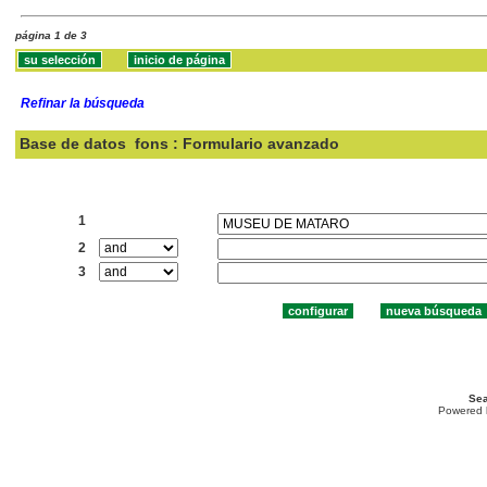
página 1 de 3
Refinar la búsqueda
Base de datos
fons : Formulario avanzado
Buscar:
1
2
3
Sea
Powered