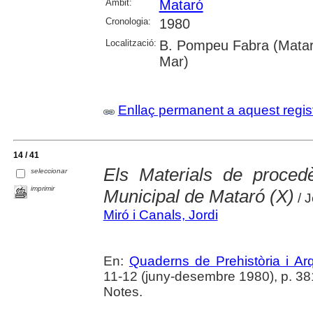
Àmbit:
Mataró
Cronologia:
1980
Localització:
B. Pompeu Fabra (Mataró
Mar)
Enllaç permanent a aquest regis
14 / 41
Els Materials de proce
seleccionar
imprimir
Municipal de Mataró (X)
/ J
Miró i Canals, Jordi
En:
Quaderns de Prehistòria i A
11-12 (juny-desembre 1980), p. 381-
Notes.