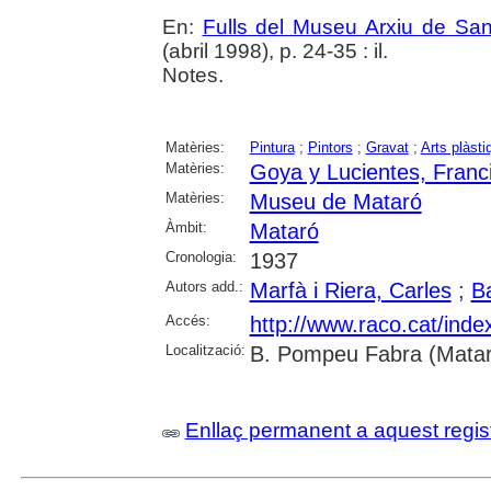
En:
Fulls del Museu Arxiu de San
(abril 1998), p. 24-35 : il.
Notes.
Matèries:
Pintura
;
Pintors
;
Gravat
;
Arts plàsti
Matèries:
Goya y Lucientes, Franc
Matèries:
Museu de Mataró
Àmbit:
Mataró
Cronologia:
1937
Autors add.:
Marfà i Riera, Carles
;
Ba
Accés:
http://www.raco.cat/ind
Localització:
B. Pompeu Fabra (Matar
Enllaç permanent a aquest regis