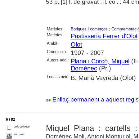
53 p. [1] f. de gravat : il. col. ; 44 c
Matèries:
Botigues i comerços
;
Commemoraci
Matèries:
Pastisseria Ferrer d'Olot
Àmbit:
Olot
Cronologia:
1907 - 2007
Autors add.:
Plana i Corcó, Miquel
(Il·
Domènec
(Pr.)
Localització:
B. Marià Vayreda (Olot)
Enllaç permanent a aquest regis
6 / 82
Miquel Plana : cartells 
seleccionar
imprimir
Domènec Moli, Antoni Monturiol, 