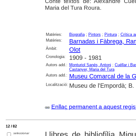
Conté textos de: Alexandre Cuél
Maria del Tura Roura.
Matèries:
Biografia
;
Pintors
;
Pintura
;
Crítica a
Matèries:
Barnadas i Fàbrega, R
Àmbit:
Olot
Cronologia:
1909 - 1981
Autors add.:
Monturiol Sanés, Antoni
;
Cuéllar i Ba
Castanyer, Maria del Tura
Autors add.:
Museu Comarcal de la G
Localització:
Museu de l'Empordà; B. 
Enllaç permanent a aquest regis
12 / 82
Llibres de bibliofília Mi
seleccionar