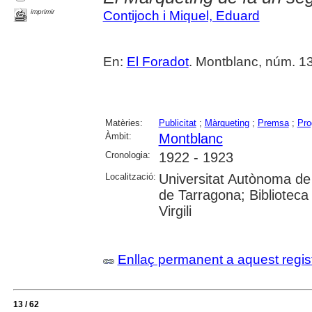
imprimir
Contijoch i Miquel, Eduard
En:
El Foradot
. Montblanc, núm. 135 
Matèries:
Publicitat
;
Màrqueting
;
Premsa
;
Pro
Àmbit:
Montblanc
Cronologia:
1922 - 1923
Localització:
Universitat Autònoma de 
de Tarragona; Biblioteca 
Virgili
Enllaç permanent a aquest regis
13 / 62