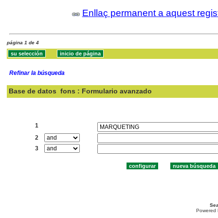
Enllaç permanent a aquest regis
página 1 de 4
Refinar la búsqueda
Base de datos
fons : Formulario avanzado
Buscar:
1
2
3
Sea
Powered