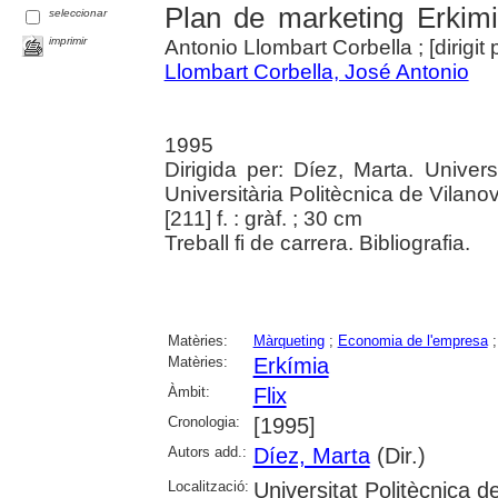
Plan de marketing Erkimia
seleccionar
imprimir
Antonio Llombart Corbella ; [dirigit 
Llombart Corbella, José Antonio
1995
Dirigida per: Díez, Marta. Univer
Universitària Politècnica de Vilanov
[211] f. : gràf. ; 30 cm
Treball fi de carrera. Bibliografia.
Matèries:
Màrqueting
;
Economia de l'empresa
Matèries:
Erkímia
Àmbit:
Flix
Cronologia:
[1995]
Autors add.:
Díez, Marta
(Dir.)
Localització:
Universitat Politècnica 