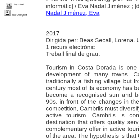
imprimir
informàtic]
/ Eva Nadal Jiménez ; [d
Nadal Jiménez, Eva
Text complet
2017
Dirigida per: Beas Secall, Lorena. Un
1 recurs electrònic
Treball final de grau.
Tourism in Costa Dorada is one 
development of many towns. Cam
traditionally a fishing village but
century most of its economy has b
become a recognised sun and be
90s, in front of the changes in t
competition, Cambrils must diversify 
active tourism. Cambrils is c
destination that offers quality se
complementary offer in active tou
of the area. The hypothesis is tha