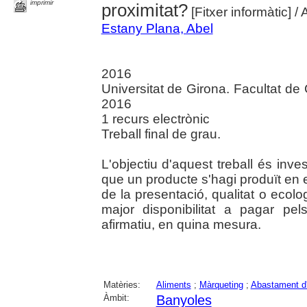
imprimir
proximitat?
[Fitxer informàtic]
/ 
Estany Plana, Abel
2016
Universitat de Girona. Facultat d
2016
1 recurs electrònic
Treball final de grau.
L'objectiu d'aquest treball és inve
que un producte s'hagi produït en
de la presentació, qualitat o ecol
major disponibilitat a pagar pe
afirmatiu, en quina mesura.
Matèries:
Aliments
;
Màrqueting
;
Abastament d'
Àmbit:
Banyoles