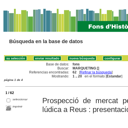
Búsqueda en la base de datos
Base de datos:
fons
Buscar:
MARQUETING []
Referencias encontradas:
62
[
Refinar la búsqueda
]
Mostrando:
1 .. 20
en el formato [
Estandar
]
página 1 de 4
1 / 62
Prospecció de mercat p
seleccionar
imprimir
lúdica a Reus : presentaci