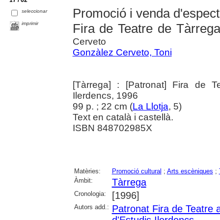
Promoció i venda d'especta
seleccionar
imprimir
Fira de Teatre de Tàrreg
Cerveto
Gonzàlez Cerveto, Toni
[Tàrrega] : [Patronat] Fira de T
Ilerdencs, 1996
99 p. ; 22 cm (
La Llotja
, 5)
Text en català i castellà.
ISBN 848702985X
Matèries:
Promoció cultural
;
Arts escèniques
;
Àmbit:
Tàrrega
Cronologia:
[1996]
Autors add.:
Patronat Fira de Teatre 
d'Estudis Ilerdencs