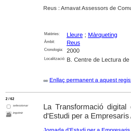
Reus : Arnavat Assessors de Comu
Matèries:
Lleure
;
Màrqueting
Àmbit:
Reus
Cronologia:
2000
Localització:
B. Centre de Lectura de
Enllaç permanent a aquest regis
2 / 62
La Transformació digital
seleccionar
imprimir
d'Estudi per a Empresaris
Jornada d'Estudi per a Empresaris