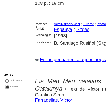
108 p. ; 19 cm
Matèries:
Administració local
;
Turisme
;
Promoc
Àmbit:
Espanya
;
Sitges
Cronologia:
[1993]
Localització:
B. Santiago Rusiñol (Sit
Enllaç permanent a aquest regis
20 / 62
Els Mad Men catalans : 
seleccionar
imprimir
Catalunya
/ Text de Víctor Fa
Carolina Serra
Farradellas, Víctor