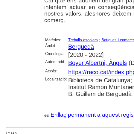
Cal que ens adonem del gran pa
intentem actuar en conseqüènci
nostres valors, aleshores deixem
comerç.
Matèries:
Treballs escolars
;
Botigues i comerç
Àmbit:
Berguedà
Cronologia:
[2020 - 2022]
Autors add.:
Boyer Albertni, Àngels
(D
Accés:
https://raco.cat/index.ph
Localització:
Biblioteca de Catalunya;
Institut Ramon Muntaner
B. Guillem de Berguedà (
Enllaç permanent a aquest regis
17 / 62