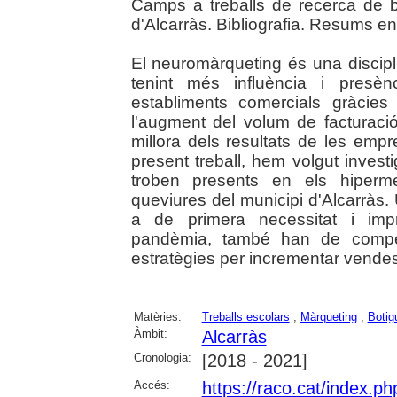
Camps a treballs de recerca de ba
d'Alcarràs. Bibliografia. Resums en
El neuromàrqueting és una disci
tenint més influència i presènc
establiments comercials gràcie
l'augment del volum de facturació,
millora dels resultats de les emp
present treball, hem volgut invest
troben presents en els hiperme
queviures del municipi d'Alcarràs
a de primera necessitat i imp
pandèmia, també han de competi
estratègies per incrementar vendes 
Matèries:
Treballs escolars
;
Màrqueting
;
Botig
Àmbit:
Alcarràs
Cronologia:
[2018 - 2021]
Accés:
https://raco.cat/index.ph