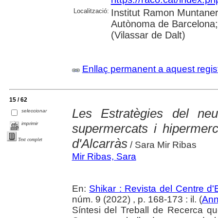
Localització:
Institut Ramon Muntaner;
Autònoma de Barcelona; 
(Vilassar de Dalt)
Enllaç permanent a aquest regis
15 / 62
Les Estratègies del neu
seleccionar
imprimir
supermercats i hipermerc
d'Alcarràs
Text complet
/ Sara Mir Ribas
Mir Ribas, Sara
En:
Shikar : Revista del Centre d
núm. 9 (2022) , p. 168-173 : il. (
An
Síntesi del Treball de Recerca q