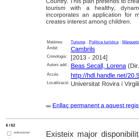
Country. This plan pretends to crea
tourism with a healthy, dynam
incorporates an application for 
creates interest among children.
Matèries:
Turisme
;
Política turística
;
Màrqueti
Àmbit:
Cambrils
Cronologia:
[2013 - 2014]
Autors add.:
Beas Secall, Lorena
(Dir.
Accés:
http://hdl.handle.net/2
Localització:
Universitat Rovira i Virgili
Enllaç permanent a aquest regis
6 / 62
Existeix major disponibil
seleccionar