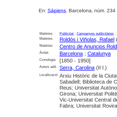
En:
Sàpiens
. Barcelona, núm. 234 (
Matèries:
Publicitat
;
Campanyes publicitàries
;
Matèries:
Roldós i Viñolas, Rafael
Matèries:
Centro de Anuncios Rold
Àmbit:
Barcelona
;
Catalunya
Cronologia:
[1850 - 1950]
Autors add.:
Serra, Carolina
(Il·l.)
Localització:
Arxiu Històric de la Ciut
Sabadell; Biblioteca de 
Reus; Universitat Autòno
Girona; Universitat Polit
Vic-Universitat Central 
Fabra; Universitat Rovira i