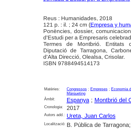
Reus : Humanidades, 2018
121 p. : il. ; 24 cm (
Empresa y hum
Ponències, dossier, comunicacion
d'Estudi per a Empresaris celebra
Termes de Montbrió. Entitats c
Diputació de Tarragona, Carbone
d'Alta Direcció, Olealsa, Crisolar.
ISBN 9788494514173
Matèries:
Congressos
;
Empreses
;
Economia d
Màrqueting
Àmbit:
Espanya
;
Montbrió del
Cronologia:
2017
Autors add.:
Ureta, Juan Carlos
Localització:
B. Pública de Tarragona