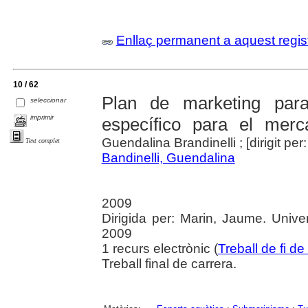
Enllaç permanent a aquest regis
10 / 62
Plan de marketing par
seleccionar
imprimir
específico para el merc
Guendalina Brandinelli ; [dirigit pe
Text complet
Bandinelli, Guendalina
2009
Dirigida per: Marin, Jaume. Unive
2009
1 recurs electrònic (
Treball de fi de
Treball final de carrera.