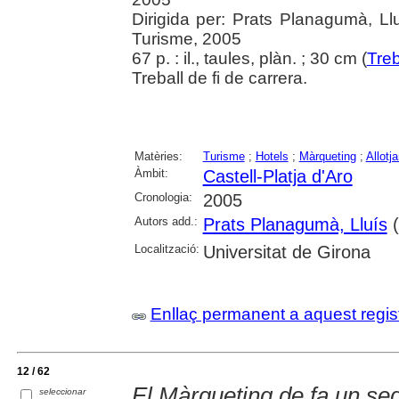
Dirigida per: Prats Planagumà, Llu
Turisme, 2005
67 p. : il., taules, plàn. ; 30 cm (
Treb
Treball de fi de carrera.
Matèries:
Turisme
;
Hotels
;
Màrqueting
;
Allotj
Àmbit:
Castell-Platja d'Aro
Cronologia:
2005
Autors add.:
Prats Planagumà, Lluís
(
Localització:
Universitat de Girona
Enllaç permanent a aquest regis
12 / 62
El Màrqueting de fa un se
seleccionar