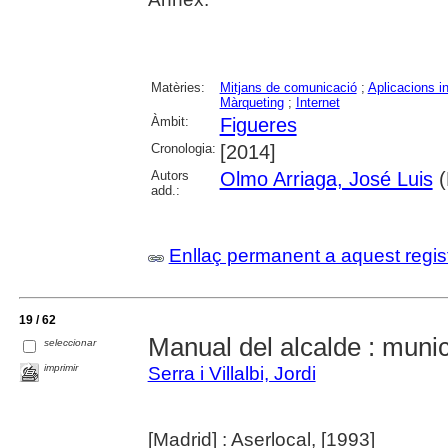
Matèries:
Mitjans de comunicació
;
Aplicacions i
Màrqueting
;
Internet
Àmbit:
Figueres
Cronologia:
[2014]
Autors
Olmo Arriaga, José Luis
(
add.:
Enllaç permanent a aquest regis
19 / 62
Manual del alcalde : munic
seleccionar
imprimir
Serra i Villalbi, Jordi
[Madrid] : Aserlocal, [1993]