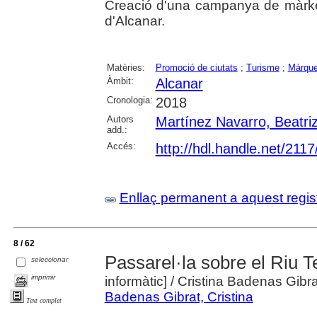
Creació d'una campanya de màrket
d'Alcanar.
Matèries:
Promoció de ciutats
;
Turisme
;
Màrque
Àmbit:
Alcanar
Cronologia:
2018
Autors
Martínez Navarro, Beatri
add.:
Accés:
http://hdl.handle.net/211
Enllaç permanent a aquest regis
8 / 62
Passarel·la sobre el Riu T
seleccionar
imprimir
informàtic]
/ Cristina Badenas Gibra
Badenas Gibrat, Cristina
Text complet