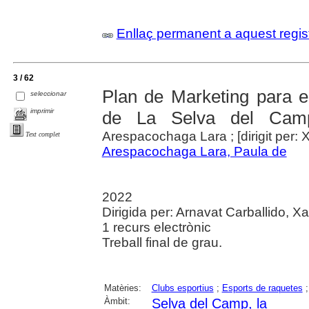
Enllaç permanent a aquest regis
3 / 62
Plan de Marketing para e
seleccionar
imprimir
de La Selva del Cam
Arespacochaga Lara ; [dirigit per: 
Text complet
Arespacochaga Lara, Paula de
2022
Dirigida per: Arnavat Carballido, Xav
1 recurs electrònic
Treball final de grau.
Matèries:
Clubs esportius
;
Esports de raquetes
Àmbit:
Selva del Camp, la