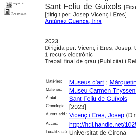
imprimir
Sant Feliu de Guíxols
[Fitx
[dirigit per: Josep Vicenç i Eres]
Text complet
Antúnez Cuenca, Irira
2023
Dirigida per: Vicenç i Eres, Josep.
1 recurs electrònic
Treball final de grau (Publicitat i R
Matèries:
Museus d'art
;
Màrqueti
Matèries:
Museu Carmen Thyssen d
Àmbit:
Sant Feliu de Guíxols
Cronologia:
[2023]
Autors add.:
Vicenç i Eres, Josep
(Dir
Accés:
http://hdl.handle.net/10
Localització:
Universitat de Girona