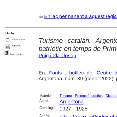
Enllaç permanent a aquest regis
14 / 62
Turismo catalán. Argent
seleccionar
imprimir
patriòtic en temps de Pri
Puig i Pla, Josep
Text complet
En:
Fonts : butlletí del Centre 
Argentona, núm. 89 (gener 2022), p. 
Matèries:
Turisme
;
Promoció turística
;
Dictadu
Àmbit:
Argentona
Cronologia:
1927 - 1928
Accés:
https://raco.cat/index.ph