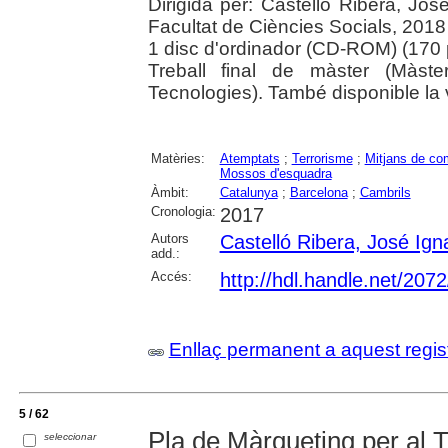
Dirigida per: Castelló Ribera, Jos
Facultat de Ciències Socials, 2018
1 disc d'ordinador (CD-ROM) (170 pà
Treball final de màster (Màst
Tecnologies). També disponible la v
Matèries:
Atemptats
;
Terrorisme
;
Mitjans de co
Mossos d'esquadra
Àmbit:
Catalunya
;
Barcelona
;
Cambrils
Cronologia:
2017
Autors
Castelló Ribera, José Ign
add.:
Accés:
http://hdl.handle.net/207
Enllaç permanent a aquest regis
5 / 62
Pla de Màrqueting per al 
seleccionar