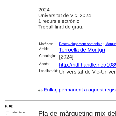
2024
Universitat de Vic, 2024
1 recurs electrònic
Treball final de grau.
Matèries:
Desenvolupament sostenible
;
Màrque
Àmbit:
Torroella de Montgrí
Cronologia:
[2024]
Accés:
http://hdl.handle.net/10
Localització:
Universitat de Vic-Univer
Enllaç permanent a aquest regis
9 / 62
Pla de màrqueting mix d
seleccionar