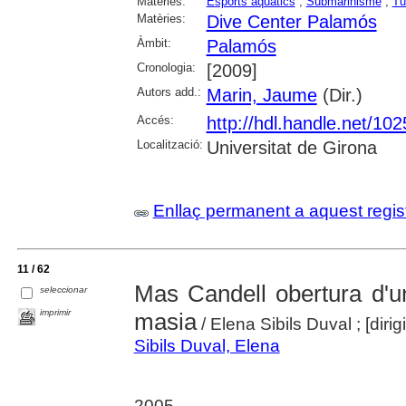
Matèries:
Esports aquàtics
;
Submarinisme
;
Tu
Matèries:
Dive Center Palamós
Àmbit:
Palamós
Cronologia:
[2009]
Autors add.:
Marin, Jaume
(Dir.)
Accés:
http://hdl.handle.net/10
Localització:
Universitat de Girona
Enllaç permanent a aquest regis
11 / 62
Mas Candell obertura d'u
seleccionar
imprimir
masia
/ Elena Sibils Duval ; [diri
Sibils Duval, Elena
2005