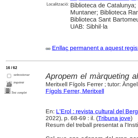
Localització:
Biblioteca de Catalunya; 
Muntaner; Biblioteca Ra
Biblioteca Sant Bartomeu 
UAB: Sibhil·la
Enllaç permanent a aquest regis
16 / 62
Apropem el màrqueting al
seleccionar
imprimir
Meritxell Fígols Ferrer ; tutor: Ànge
Fígols Ferrer, Meritxell
Text complet
En:
L'Erol : revista cultural del Be
2022), p. 68-69 : il. (
Tribuna jove
)
Resum del treball presentat a l'Ins