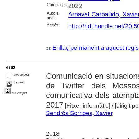
Cronologia:
2022
Autors
Arnavat Carballido, Xavie
add.:
Accés:
http://hdl.handle.net/20
Enllaç permanent a aquest regis
4 / 62
Comunicació en situacions
seleccionar
imprimir
de Twitter dels Mosso
comunicativa dels atempta
Text complet
2017
[Fitxer informàtic]
/ [dirigit 
Sendrós Sorribes, Xavier
2018