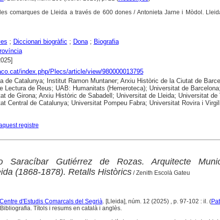
: les comarques de Lleida a través de 600 dones / Antonieta Jarne i Mòdol. Llei
yes
;
Diccionari biogràfic
;
Dona
;
Biografia
rovíncia
2025]
raco.cat/index.php/Plecs/article/view/980000013795
ca de Catalunya; Institut Ramon Muntaner; Arxiu Històric de la Ciutat de Barce
e Lectura de Reus; UAB: Humanitats (Hemeroteca); Universitat de Barcelona
at de Girona; Arxiu Històric de Sabadell; Universitat de Lleida; Universitat de 
tat Central de Catalunya; Universitat Pompeu Fabra; Universitat Rovira i Virgil
aquest registre
no Saracíbar Gutiérrez de Rozas. Arquitecte Munic
eida (1868-1878). Retalls Històrics
/ Zenith Escolà Gateu
l Centre d'Estudis Comarcals del Segrià
. [Lleida], núm. 12 (2025) , p. 97-102 : il. (
Pat
ibliografia. Títols i resums en català i anglès.