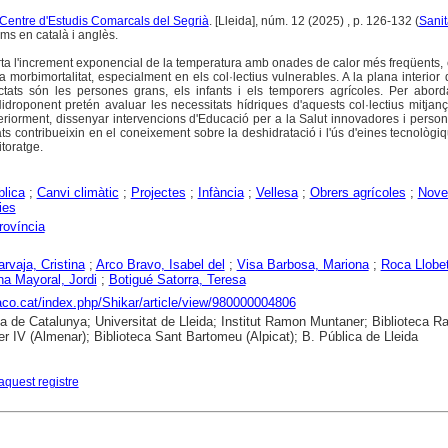
l Centre d'Estudis Comarcals del Segrià
. [Lleida], núm. 12 (2025) , p. 126-132 (
Sanit
sums en català i anglès.
rta l'increment exponencial de la temperatura amb onades de calor més freqüents, 
la morbimortalitat, especialment en els col·lectius vulnerables. A la plana interior 
ectats són les persones grans, els infants i els temporers agrícoles. Per abor
idroponent pretén avaluar les necessitats hídriques d'aquests col·lectius mitjan
eriorment, dissenyar intervencions d'Educació per a la Salut innovadores i person
ts contribueixin en el coneixement sobre la deshidratació i l'ús d'eines tecnològi
toratge.
blica
;
Canvi climàtic
;
Projectes
;
Infància
;
Vellesa
;
Obrers agrícoles
;
Nove
ies
rovíncia
arvaja, Cristina
;
Arco Bravo, Isabel del
;
Visa Barbosa, Mariona
;
Roca Llobet
na Mayoral, Jordi
;
Botigué Satorra, Teresa
raco.cat/index.php/Shikar/article/view/980000004806
ca de Catalunya; Universitat de Lleida; Institut Ramon Muntaner; Biblioteca 
r IV (Almenar); Biblioteca Sant Bartomeu (Alpicat); B. Pública de Lleida
aquest registre