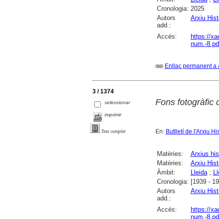
Cronologia:
2025
Autors
Arxiu Hist
add.:
Accés:
https://x
num.-8.pd
Enllaç permanent a 
3 / 1374
Fons fotogràfic 
seleccionar
imprimir
En:
Butlletí de l'Arxiu Hi
Text complet
Matèries:
Arxius his
Matèries:
Arxiu Hist
Àmbit:
Lleida
;
Ll
Cronologia:
[1939 - 1
Autors
Arxiu Hist
add.:
Accés:
https://x
num.-8.pd