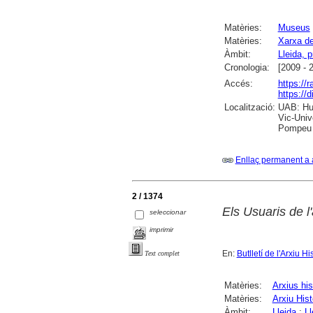
Matèries:
Museus
Matèries:
Xarxa de
Àmbit:
Lleida, p
Cronologia:
[2009 - 
Accés:
https://
https://
Localització:
UAB: Hum
Vic-Univ
Pompeu F
Enllaç permanent a 
2 / 1374
Els Usuaris de l'
seleccionar
imprimir
En:
Butlletí de l'Arxiu Hi
Text complet
Matèries:
Arxius his
Matèries:
Arxiu Hist
Àmbit:
Lleida
;
Ll