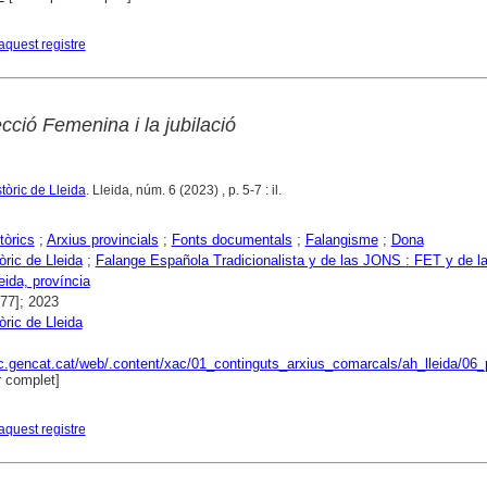
aquest registre
cció Femenina i la jubilació
stòric de Lleida
. Lleida, núm. 6 (2023) , p. 5-7 : il.
tòrics
;
Arxius provincials
;
Fonts documentals
;
Falangisme
;
Dona
òric de Lleida
;
Falange Española Tradicionalista y de las JONS : FET y de 
eida, província
977]; 2023
òric de Lleida
ac.gencat.cat/web/.content/xac/01_continguts_arxius_comarcals/ah_lleida/06_p
 complet]
aquest registre