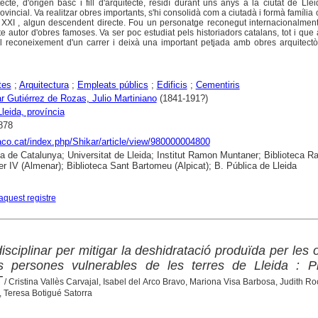
ecte, d'origen basc i fill d'arquitecte, residí durant uns anys a la ciutat de Ll
rovincial. Va realitzar obres importants, s'hi consolidà com a ciutadà i formà família
e XXI , algun descendent directe. Fou un personatge reconegut internacionalment
 autor d'obres famoses. Va ser poc estudiat pels historiadors catalans, tot i que a
l reconeixement d'un carrer i deixà una important petjada amb obres arquitectò
tes
;
Arquitectura
;
Empleats públics
;
Edificis
;
Cementiris
r Gutiérrez de Rozas, Julio Martiniano
(1841-191?)
Lleida, província
878
raco.cat/index.php/Shikar/article/view/980000004800
ca de Catalunya; Universitat de Lleida; Institut Ramon Muntaner; Biblioteca 
r IV (Almenar); Biblioteca Sant Bartomeu (Alpicat); B. Pública de Lleida
aquest registre
isciplinar per mitigar la deshidratació produïda per les
s persones vulnerables de les terres de Lleida : Pr
T
/ Cristina Vallès Carvajal, Isabel del Arco Bravo, Mariona Visa Barbosa, Judith Ro
, Teresa Botigué Satorra