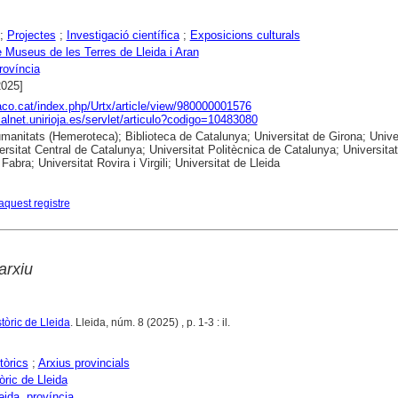
;
Projectes
;
Investigació científica
;
Exposicions culturals
 Museus de les Terres de Lleida i Aran
rovíncia
2025]
raco.cat/index.php/Urtx/article/view/980000001576
dialnet.unirioja.es/servlet/articulo?codigo=10483080
anitats (Hemeroteca); Biblioteca de Catalunya; Universitat de Girona; Unive
ersitat Central de Catalunya; Universitat Politècnica de Catalunya; Universitat
abra; Universitat Rovira i Virgili; Universitat de Lleida
aquest registre
arxiu
stòric de Lleida
. Lleida, núm. 8 (2025) , p. 1-3 : il.
tòrics
;
Arxius provincials
òric de Lleida
eida, província