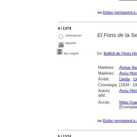
Enllaç permanent a 
4 / 1374
El Fons de la Se
seleccionar
imprimir
En:
Butlletí de l'Arxiu Hi
Text complet
Matèries:
Arxius his
Matèries:
Arxiu Hist
Àmbit:
Lleida
;
Ll
Cronologia:
[1934 - 1
Autors
Arxiu Hist
add.:
Accés:
https://x
[Exemplar
Enllaç permanent a 
5 / 1374