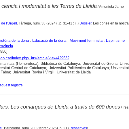
ciència i modernitat a les Terres de Lleida
/ Antonieta Jarne
a
l de l'Urgell
. Tàrrega, núm. 38 (2024) , p. 31-41 : il. (
Dossier
. Les dones en la nostra
istòria de la dona
;
Educació de la dona
;
Moviment feminista
;
Espiritisme
rovíncia
1950]
raco.cat/index.php/Urtx/article/view/429532
anitats (Hemeroteca); Biblioteca de Catalunya; Universitat de Girona; Unive
ersitat Central de Catalunya; Universitat Politècnica de Catalunya; Universitat
abra; Universitat Rovira i Virgili; Universitat de Lleida
aquest registre
ulars. Les comarques de Lleida a travïs de 600 dones
/ [re
al
. Barcelona, núm. 200 (febrer 2026), p. 21 (
Ressenyes
)