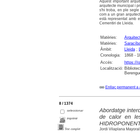
Aquest important arquit
arquitecte municipal i p
s'hi troba, en ple segl
com a un gran arquitecte
està representat amb e
Cementiri de Lleida.
Matèries:
Arquitec
Matèries:
Saracíba
Àmbit:
Lleida
;
Cronologia:
1868 - 1
Accés:
https://
Localització:
Bibliote
Berengue
Enllaç permanent a 
8 / 1374
Abordatge interd
seleccionar
de calor en le
imprimir
HIDROPONEN
Jordi Vilaplana Mayoral
Text complet