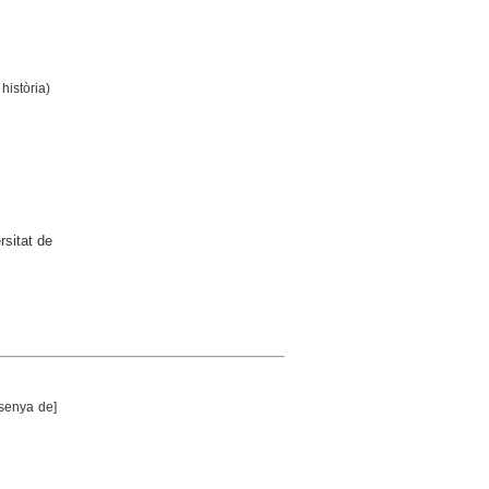
 història)
rsitat de
ssenya de]