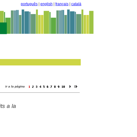
português
|
english
|
français
|
català
ir a la página
ts a la