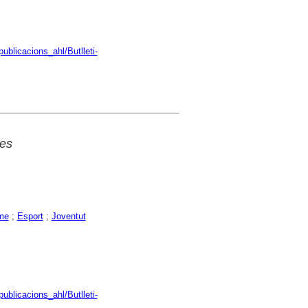
ublicacions_ahl/Butlleti-
des
me
;
Esport
;
Joventut
ublicacions_ahl/Butlleti-