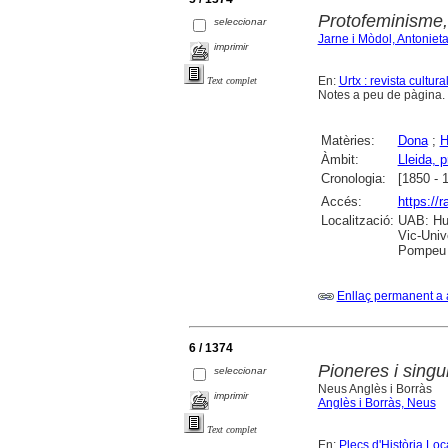
Protofeminisme, 
seleccionar
Jarne i Mòdol, Antoniet
imprimir
En:
Urtx : revista cultura
Text complet
Notes a peu de pàgina.
Matèries:
Dona
;
H
Àmbit:
Lleida, p
Cronologia:
[1850 - 
Accés:
https://
Localització:
UAB: Hum
Vic-Univ
Pompeu F
Enllaç permanent a 
6 / 1374
Pioneres i sing
seleccionar
Neus Anglès i Borràs
imprimir
Anglès i Borràs, Neus
Text complet
En:
Plecs d'Història Loc