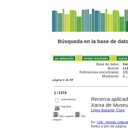
Búsqueda en la base de dat
Base de datos:
fo
Buscar:
LL
Referencias encontradas:
13
Mostrando:
1 .
página 1 de 69
1 / 1374
Recerca aplicad
seleccionar
Xarxa de Museus
imprimir
López Basanta, Clara
Text complet
Text
complet
En:
Urtx : revista cultura
Notes a peu de pàgina. 