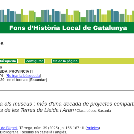
os
ns
EIDA, PROVINCIA []
74
[
Refinar la búsqueda
]
. 20
en el formato [
Estandar
]
a als museus : més d'una decada de projectes comparti
 de les Terres de Lleida i Aran
/ Clara López Basanta
l de l'Urgell
. Tàrrega, núm. 39 (2025) , p. 156-167 : il. (
Articles
)
Bibliografia. Resums en castellà i anglès.