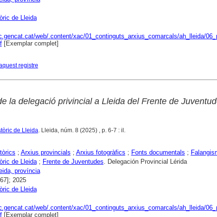
òric de Lleida
ac.gencat.cat/web/.content/xac/01_continguts_arxius_comarcals/ah_lleida/06_p
f
[Exemplar complet]
aquest registre
de la delegació privincial a Lleida del Frente de Juventu
stòric de Lleida
. Lleida, núm. 8 (2025) , p. 6-7 : il.
tòrics
;
Arxius provincials
;
Arxius fotogràfics
;
Fonts documentals
;
Falangis
òric de Lleida
;
Frente de Juventudes
. Delegación Provincial Lérida
eida, província
967]; 2025
òric de Lleida
ac.gencat.cat/web/.content/xac/01_continguts_arxius_comarcals/ah_lleida/06_p
f
[Exemplar complet]