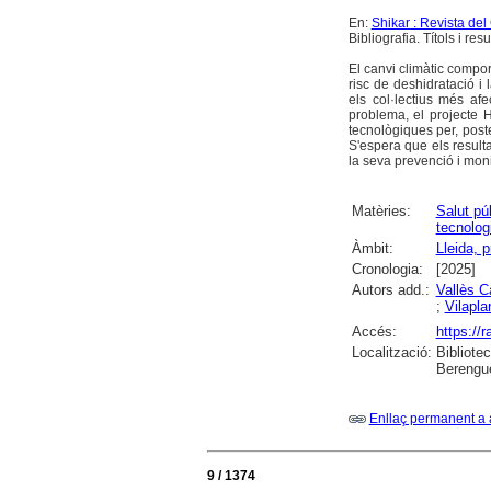
En:
Shikar : Revista de
Bibliografia. Títols i re
El canvi climàtic compo
risc de deshidratació i 
els col·lectius més af
problema, el projecte H
tecnològiques per, post
S'espera que els resulta
la seva prevenció i moni
Matèries:
Salut pú
tecnolog
Àmbit:
Lleida, p
Cronologia:
[2025]
Autors add.:
Vallès C
;
Vilapla
Accés:
https://
Localització:
Bibliote
Berengue
Enllaç permanent a 
9 / 1374