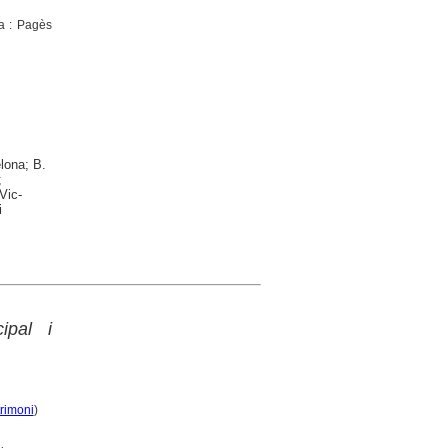
da : Pagès
lona; B.
;
Vic-
i
ipal i
rimoni
)