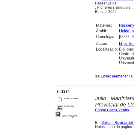
Ressenya de:
. Pioneres i singulars 
Editors, 2025
Matèries:
Ressen
Àmbit:
Lleida, p
Cronologia:
[0000 - 
Accés:
https://
Localització:
Bibliote
Centre d
Universit
Universi
Enllaç permanent a 
7 / 1374
Julio Martinia
seleccionar
Provincial de Ll
imprimir
Escolà Gateu, Zenith
Text complet
En:
Shikar : Revista de
Notes a peu de pàgina. B