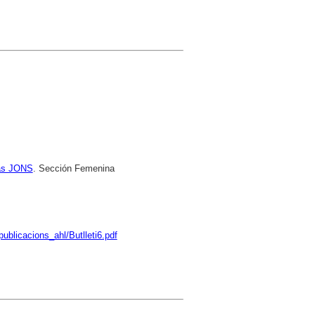
las JONS
. Sección Femenina
ublicacions_ahl/Butlleti6.pdf