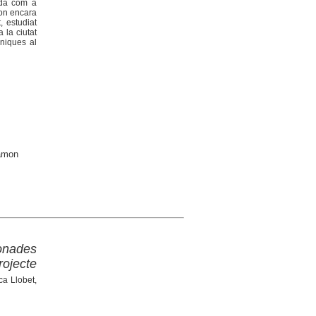
eida com a
 on encara
, estudiat
 la ciutat
niques al
Ramon
 onades
ojecte
ca Llobet,