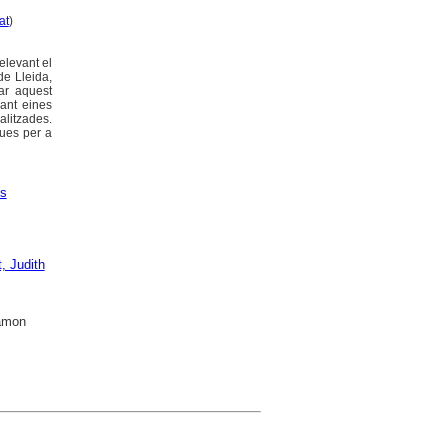
at
)
elevant el
de Lleida,
dar aquest
çant eines
alitzades.
ques per a
s
, Judith
Ramon