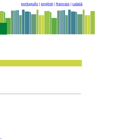
português
|
english
|
français
|
català