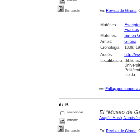
En:
Revista de Girona
. 
Text complet
Matèries:
Escripto
Francès
Matèries:
Simón Go
Àmbit:
Girona
Cronologia:
1809; 19
Accés:
http://w
Localització:
Bibliote
Universi
Politècn
Lleida
Enllaç permanent a 
6 / 15
El "Museo de Ge
seleccionar
Aragó i Masó, Narcís Jo
imprimir
En:
Revista de Girona
. 
Text complet