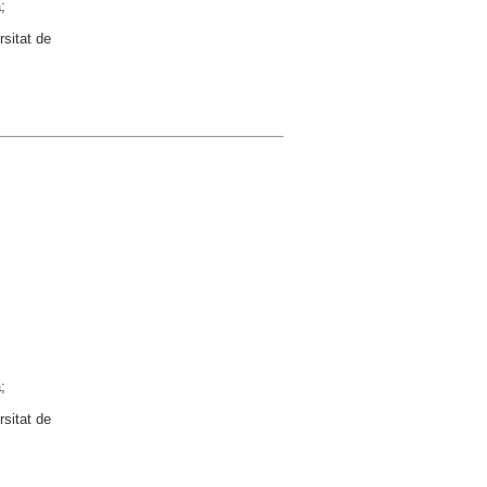
;
rsitat de
;
rsitat de