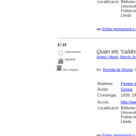
Localització:
Bibliote
Universi
Politècn
Lleida
Enllaç permanent a 
3 / 15
Quan els "caído
seleccionar
Aragó i Masó, Narcís Jo
imprimir
En:
Revista de Girona
. 
Text complet
Matèries:
Festes 
Àmbit:
Girona
Cronologia:
1939; 1
Accés:
http://w
Localització:
Bibliote
Universi
Politècn
Lleida
Enllaç permanent a 