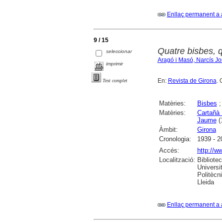
Enllaç permanent a 
9 / 15
Quatre bisbes, q
seleccionar
Aragó i Masó, Narcís Jo
imprimir
En:
Revista de Girona
. 
Text complet
Matèries:
Bisbes
Matèries:
Cartañà 
Jaume
(1
Àmbit:
Girona
Cronologia:
1939 - 2
Accés:
http://w
Localització:
Bibliote
Universi
Politècn
Lleida
Enllaç permanent a 