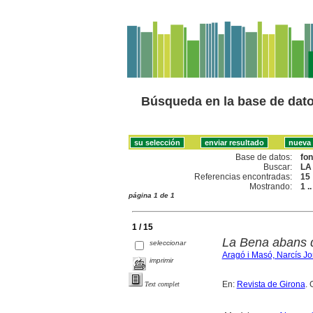
Búsqueda en la base de dat
Base de datos:
fo
Buscar:
LA
Referencias encontradas:
15
Mostrando:
1 .
página 1 de 1
1 / 15
La Bena abans d
seleccionar
Aragó i Masó, Narcís Jo
imprimir
En:
Revista de Girona
. 
Text complet