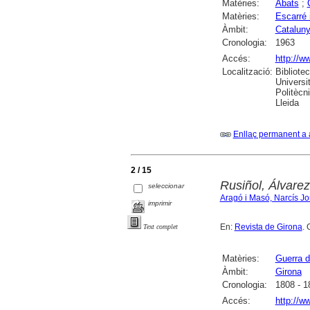
Matèries:
Abats
;
Matèries:
Escarré 
Àmbit:
Catalun
Cronologia:
1963
Accés:
http://w
Localització:
Bibliote
Universi
Politècn
Lleida
Enllaç permanent a 
2 / 15
Rusiñol, Álvarez
seleccionar
Aragó i Masó, Narcís Jo
imprimir
En:
Revista de Girona
. 
Text complet
Matèries:
Guerra d
Àmbit:
Girona
Cronologia:
1808 - 1
Accés:
http://w