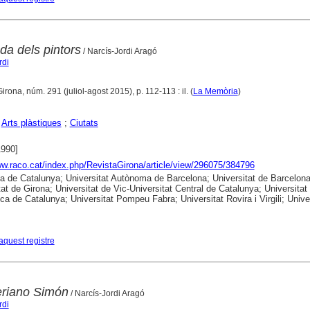
da dels pintors
/ Narcís-Jordi Aragó
rdi
Girona, núm. 291 (juliol-agost 2015), p. 112-113 : il. (
La Memòria
)
;
Arts plàstiques
;
Ciutats
1990]
ww.raco.cat/index.php/RevistaGirona/article/view/296075/384796
ca de Catalunya; Universitat Autònoma de Barcelona; Universitat de Barcelona
tat de Girona; Universitat de Vic-Universitat Central de Catalunya; Universitat
ica de Catalunya; Universitat Pompeu Fabra; Universitat Rovira i Virgili; Unive
aquest registre
eriano Simón
/ Narcís-Jordi Aragó
rdi