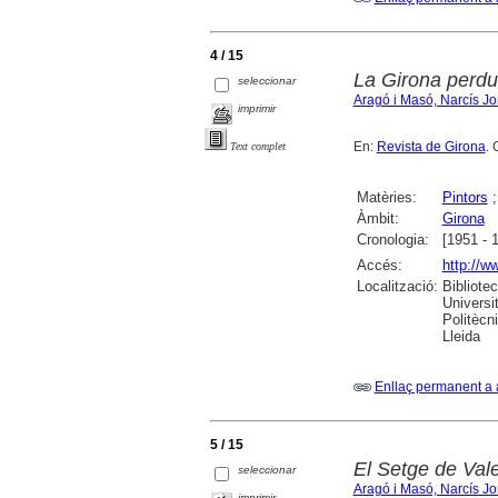
4 / 15
La Girona perdu
seleccionar
Aragó i Masó, Narcís Jo
imprimir
En:
Revista de Girona
. 
Text complet
Matèries:
Pintors
Àmbit:
Girona
Cronologia:
[1951 - 
Accés:
http://w
Localització:
Bibliote
Universi
Politècn
Lleida
Enllaç permanent a 
5 / 15
El Setge de Val
seleccionar
Aragó i Masó, Narcís Jo
imprimir