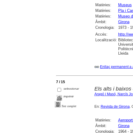
Matèries:
Museus
Matèries:
Pla i Ca
Matèries:
Museo d
Àmbit:
Girona
Cronologia:
1973 - 1
Accés:
http://w
Localització:
Bibliote
Universi
Politècn
Lleida
Enllaç permanent a 
7 / 15
Els alts i baixos
seleccionar
Aragó i Masó, Narcís Jo
imprimir
En:
Revista de Girona
. 
Text complet
Matèries:
Aeroport
Àmbit:
Girona
Cronologia:
1964 - 1