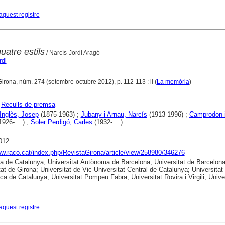
aquest registre
uatre estils
/ Narcís-Jordi Aragó
rdi
Girona, núm. 274 (setembre-octubre 2012), p. 112-113 : il (
La memòria
)
;
Reculls de premsa
Inglès, Josep
(1875-1963) ;
Jubany i Arnau, Narcís
(1913-1996) ;
Camprodon i
926-....) ;
Soler Perdigó, Carles
(1932-....)
012
ww.raco.cat/index.php/RevistaGirona/article/view/258980/346276
ca de Catalunya; Universitat Autònoma de Barcelona; Universitat de Barcelona
tat de Girona; Universitat de Vic-Universitat Central de Catalunya; Universitat
ica de Catalunya; Universitat Pompeu Fabra; Universitat Rovira i Virgili; Unive
aquest registre