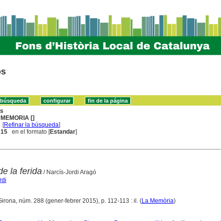
os
ns
 MEMORIA []
[
Refinar la búsqueda
]
. 15
en el formato [
Estandar
]
e la ferida
/ Narcís-Jordi Aragó
rdi
Girona, núm. 288 (gener-febrer 2015), p. 112-113 : il. (
La Memòria
)