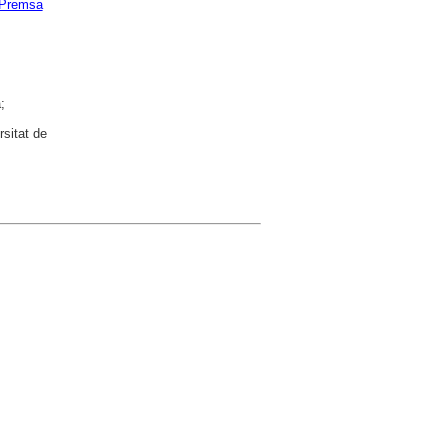
Premsa
;
rsitat de