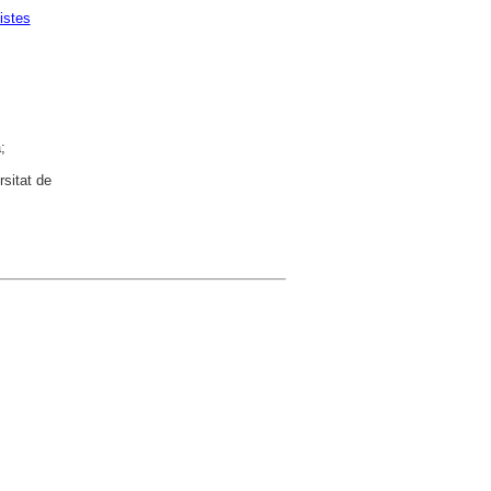
istes
;
rsitat de