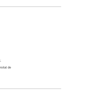
;
rsitat de