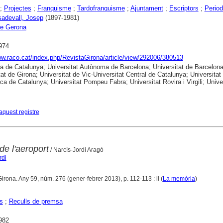
;
Projectes
;
Franquisme
;
Tardofranquisme
;
Ajuntament
;
Escriptors
;
Period
sadevall, Josep
(1897-1981)
e Gerona
974
ww.raco.cat/index.php/RevistaGirona/article/view/292006/380513
ca de Catalunya; Universitat Autònoma de Barcelona; Universitat de Barcelona
tat de Girona; Universitat de Vic-Universitat Central de Catalunya; Universitat
ica de Catalunya; Universitat Pompeu Fabra; Universitat Rovira i Virgili; Unive
aquest registre
 de l'aeroport
/ Narcís-Jordi Aragó
rdi
Girona. Any 59, núm. 276 (gener-febrer 2013), p. 112-113 : il (
La memòria
)
s
;
Reculls de premsa
982