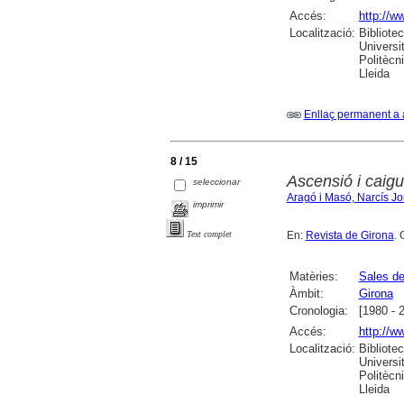
Accés:
http://w
Localització:
Bibliote
Universi
Politècn
Lleida
Enllaç permanent a 
8 / 15
Ascensió i caig
seleccionar
Aragó i Masó, Narcís Jo
imprimir
En:
Revista de Girona
. 
Text complet
Matèries:
Sales d
Àmbit:
Girona
Cronologia:
[1980 - 
Accés:
http://w
Localització:
Bibliote
Universi
Politècn
Lleida