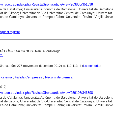
ww.raco.cat/index.php/RevistaGirona/article/view/263838/351338
ca de Catalunya; Universitat Autònoma de Barcelona; Universitat de Barcelona
tat de Girona; Universitat de Vic-Universitat Central de Catalunya; Universitat
ica de Catalunya; Universitat Pompeu Fabra; Universitat Rovira i Virgili; Unive
aquest registre
uda dels cinemes
/ Narcís-Jordi Aragó
rdi
Girona, núm. 275 (novembre-desembre 2012), p. 112-113 : il (
La memòria
)
e cinema
;
Fallida d'empreses
;
Reculls de premsa
2012]
ww.raco.cat/index.php/RevistaGirona/article/view/259106/346398
ca de Catalunya; Universitat Autònoma de Barcelona; Universitat de Barcelona
tat de Girona; Universitat de Vic-Universitat Central de Catalunya; Universitat
ica de Catalunya; Universitat Pompeu Fabra; Universitat Rovira i Virgili; Unive