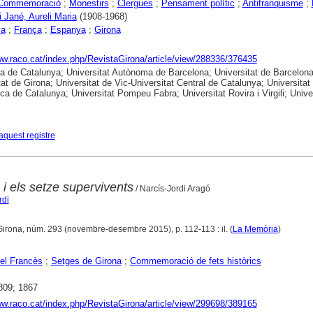
Commemoració
;
Monestirs
;
Clergues
;
Pensament polític
;
Antifranquisme
;
i Jané, Aureli Maria
(1908-1968)
ya
;
França
;
Espanya
;
Girona
ww.raco.cat/index.php/RevistaGirona/article/view/288336/376435
ca de Catalunya; Universitat Autònoma de Barcelona; Universitat de Barcelona
tat de Girona; Universitat de Vic-Universitat Central de Catalunya; Universitat
ica de Catalunya; Universitat Pompeu Fabra; Universitat Rovira i Virgili; Unive
aquest registre
 i els setze supervivents
/ Narcís-Jordi Aragó
rdi
Girona, núm. 293 (novembre-desembre 2015), p. 112-113 : il. (
La Memòria
)
el Francès
;
Setges de Girona
;
Commemoració de fets històrics
809; 1867
ww.raco.cat/index.php/RevistaGirona/article/view/299698/389165