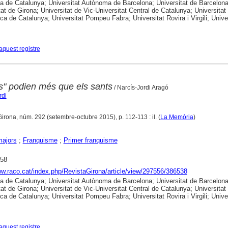
ca de Catalunya; Universitat Autònoma de Barcelona; Universitat de Barcelona
tat de Girona; Universitat de Vic-Universitat Central de Catalunya; Universitat
ica de Catalunya; Universitat Pompeu Fabra; Universitat Rovira i Virgili; Unive
aquest registre
s" podien més que els sants
/ Narcís-Jordi Aragó
rdi
Girona, núm. 292 (setembre-octubre 2015), p. 112-113 : il. (
La Memòria
)
majors
;
Franquisme
;
Primer franquisme
958
ww.raco.cat/index.php/RevistaGirona/article/view/297556/386538
ca de Catalunya; Universitat Autònoma de Barcelona; Universitat de Barcelona
tat de Girona; Universitat de Vic-Universitat Central de Catalunya; Universitat
ica de Catalunya; Universitat Pompeu Fabra; Universitat Rovira i Virgili; Unive
aquest registre