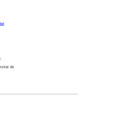
del
;
rsitat de