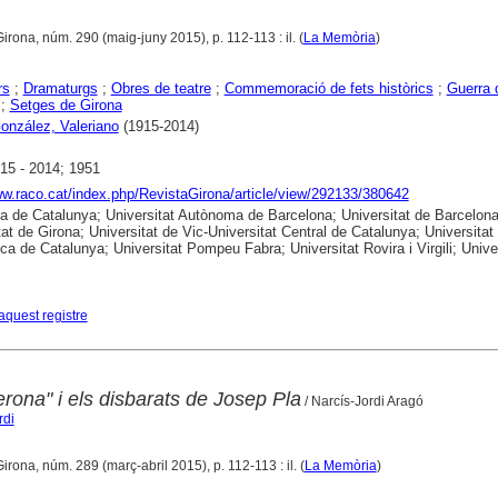
Girona, núm. 290 (maig-juny 2015), p. 112-113 : il. (
La Memòria
)
rs
;
Dramaturgs
;
Obres de teatre
;
Commemoració de fets històrics
;
Guerra 
;
Setges de Girona
nzález, Valeriano
(1915-2014)
15 - 2014; 1951
ww.raco.cat/index.php/RevistaGirona/article/view/292133/380642
ca de Catalunya; Universitat Autònoma de Barcelona; Universitat de Barcelona
tat de Girona; Universitat de Vic-Universitat Central de Catalunya; Universitat
ica de Catalunya; Universitat Pompeu Fabra; Universitat Rovira i Virgili; Unive
aquest registre
rona" i els disbarats de Josep Pla
/ Narcís-Jordi Aragó
rdi
Girona, núm. 289 (març-abril 2015), p. 112-113 : il. (
La Memòria
)