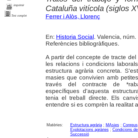
imprimir
Cataluña vitícola (siglos X
Ferrer i Alòs, Llorenç
Text complet
En:
Historia Social
. Valencia, núm. 
Referències bibliogràfiques.
A partir del concepte de tracte del
les relacions i condicions labor
estructura agrària concreta. S'e
masies que convivien amb petites
través del contracte de *raba
específiques d'aquesta estructur
tenia el treball directe. Els c
entendre si es comprèn la realitat a
Matèries:
Estructura agrària
;
MAsies
;
Conreus
Explotacions agràries
;
Condicions de 
Successió