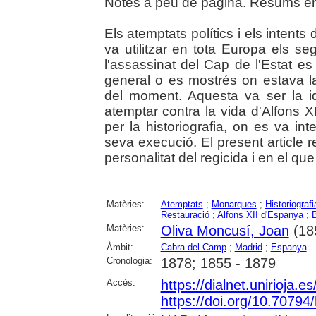
Notes a peu de pàgina. Resums en 
Els atemptats polítics i els intents
va utilitzar en tota Europa els s
l'assassinat del Cap de l'Estat 
general o es mostrés on estava la 
del moment. Aquesta va ser la 
atemptar contra la vida d'Alfons 
per la historiografia, on es va in
seva execució. El present article r
personalitat del regicida i en el qu
Matèries:
Atemptats
;
Monarques
;
Historiografi
Restauració
;
Alfons XII d'Espanya
;
B
Matèries:
Oliva Moncusí, Joan
(18
Àmbit:
Cabra del Camp
;
Madrid
;
Espanya
Cronologia:
1878; 1855 - 1879
Accés:
https://dialnet.unirioja.
https://doi.org/10.70794