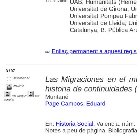
Localització:
UAB: Humanitats (Hemero
Universitat de Girona; Un
Universitat Pompeu Fabra;
Universitat de Lleida; Un
Catalunya; B. Pública Ar
Enllaç permanent a aquest regis
3 / 97
Las Migraciones en el m
seleccionar
imprimir
historia de continuidades
Muntané
Text complet
Text
complet
Page Campos, Eduard
En:
Historia Social
. Valencia, núm. 
Notes a peu de pàgina. Bibliografi