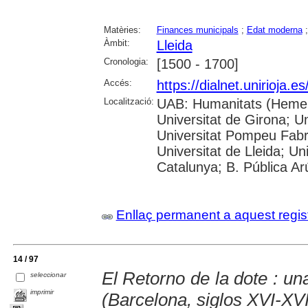
Matèries:
Finances municipals
;
Edat moderna
Àmbit:
Lleida
Cronologia:
[1500 - 1700]
Accés:
https://dialnet.unirioja.
Localització:
UAB: Humanitats (Hemero
Universitat de Girona; Un
Universitat Pompeu Fabra;
Universitat de Lleida; Un
Catalunya; B. Pública Ar
Enllaç permanent a aquest regis
14 / 97
El Retorno de la dote : una
seleccionar
imprimir
(Barcelona, siglos XVI-XVI