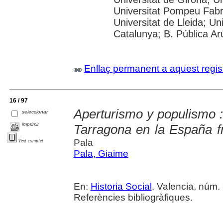
Universitat Pompeu Fabra;
Universitat de Lleida; Un
Catalunya; B. Pública Ar
Enllaç permanent a aquest regis
16 / 97
Aperturismo y populismo : 
seleccionar
imprimir
Tarragona en la España f
Pala
Text complet
Pala, Giaime
En:
Historia Social
. Valencia, núm. 
Referències bibliogràfiques.