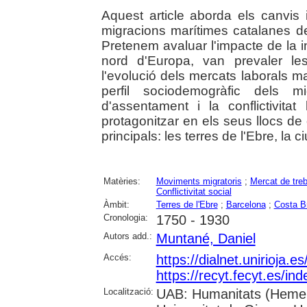
Aquest article aborda els canvis 
migracions marítimes catalanes des
Pretenem avaluar l'impacte de la ind
nord d'Europa, van prevaler le
l'evolució dels mercats laborals ma
perfil sociodemogràfic dels 
d'assentament i la conflictivita
protagonitzar en els seus llocs de
principals: les terres de l'Ebre, la 
Matèries:
Moviments migratoris
;
Mercat de treb
Conflictivitat social
Àmbit:
Terres de l'Ebre
;
Barcelona
;
Costa B
Cronologia:
1750 - 1930
Autors add.:
Muntané, Daniel
Accés:
https://dialnet.unirioja.
https://recyt.fecyt.es/in
Localització:
UAB: Humanitats (Hemero