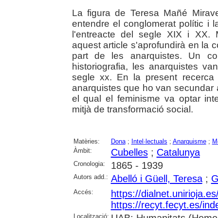
La figura de Teresa Mañé Mirav
entendre el conglomerat polític i l
l'entreacte del segle XIX i XX. 
aquest article s'aprofundirà en la
part de les anarquistes. Un c
historiografia, les anarquistes va
segle xx. En la present recerca 
anarquistes que ho van secundar
el qual el feminisme va optar in
mitjà de transformació social.
Matèries:
Dona
;
Intel·lectuals
;
Anarquisme
;
M
Àmbit:
Cubelles
;
Catalunya
Cronologia:
1865 - 1939
Autors add.:
Abelló i Güell, Teresa
;
G
Accés:
https://dialnet.unirioja.
https://recyt.fecyt.es/in
Localització:
UAB: Humanitats (Hemero