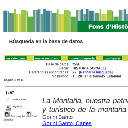
Búsqueda en la base de datos
Base de datos:
fons
Buscar:
HISTORIA SOCIAL []
Referencias encontradas:
97
[
Refinar la búsqueda
]
Mostrando:
1 .. 20
en el formato [
Estandar
]
página 1 de 5
1 / 97
La Montaña, nuestra patr
seleccionar
imprimir
y turístico de la montaña
Gorini Santo
Text complet
Text
complet
Gorini Santo, Carles