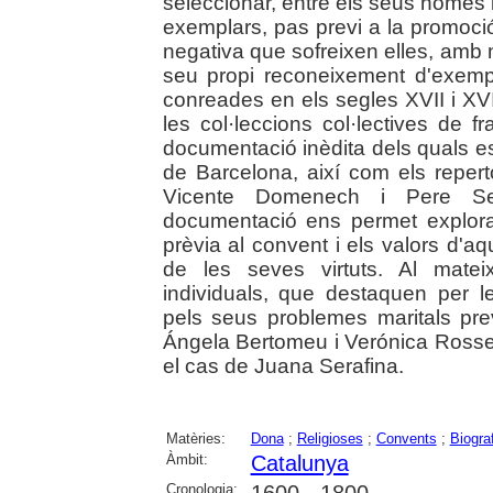
seleccionar, entre els seus homes 
exemplars, pas previ a la promoció 
negativa que sofreixen elles, amb m
seu propi reconeixement d'exempla
conreades en els segles XVII i XVIII
les col·leccions col·lectives de f
documentació inèdita dels quals es
de Barcelona, així com els repert
Vicente Domenech i Pere Serr
documentació ens permet explorar 
prèvia al convent i els valors d'a
de les seves virtuts. Al mate
individuals, que destaquen per 
pels seus problemes maritals pre
Ángela Bertomeu i Verónica Rossell
el cas de Juana Serafina.
Matèries:
Dona
;
Religioses
;
Convents
;
Biogra
Àmbit:
Catalunya
Cronologia:
1600 - 1800