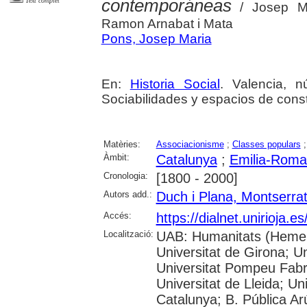
contemporáneas
Text complet
/ Josep Ma
Ramon Arnabat i Mata
Pons, Josep Maria
En:
Historia Social
. Valencia, 
Sociabilidades y espacios de cons
Matèries:
Associacionisme
;
Classes populars
Àmbit:
Catalunya
;
Emilia-Rom
Cronologia:
[1800 - 2000]
Autors add.:
Duch i Plana, Montserra
Accés:
https://dialnet.unirioja.
Localització:
UAB: Humanitats (Hemero
Universitat de Girona; Un
Universitat Pompeu Fabra;
Universitat de Lleida; Un
Catalunya; B. Pública Ar