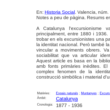
En:
Historia Social
. Valencia, núm. 
Notes a peu de pàgina. Resums en 
A Catalunya l'excursionisme v
principalment, entre 1880 i 1936.
trobar en els excursionistes una p
la identitat nacional. Però també l
vincular a moviments obrers. V
sociabilitat que va articular ident
Aquest article es basa en la biblio
amb fonts primàries inèdites. El
complex fenomen de la identita
construcció simbòlica i material d
Matèries:
Espais naturals
;
Muntanyes
;
Excurs
Àmbit:
Catalunya
Cronologia:
1877 - 1936