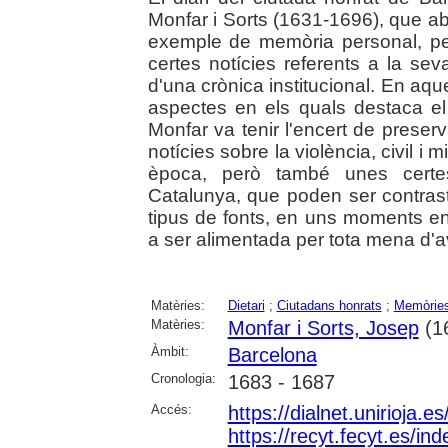
Monfar i Sorts (1631-1696), que a
exemple de memòria personal, pe
certes notícies referents a la sev
d'una crònica institucional. En aqu
aspectes en els quals destaca el d
Monfar va tenir l'encert de preserv
notícies sobre la violència, civil i m
època, però també unes certes
Catalunya, que poden ser contra
tipus de fonts, en uns moments en
a ser alimentada per tota mena d'av
Matèries:
Dietari
;
Ciutadans honrats
;
Memòrie
Matèries:
Monfar i Sorts, Josep
(1
Àmbit:
Barcelona
Cronologia:
1683 - 1687
Accés:
https://dialnet.unirioja.
https://recyt.fecyt.es/in