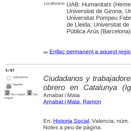
Localització:
UAB: Humanitats (Hemero
Universitat de Girona; Un
Universitat Pompeu Fabra;
de Lleida; Universitat de
Pública Arús (Barcelona)
Enllaç permanent a aquest regis
5 / 97
Ciudadanos y trabajadore
seleccionar
imprimir
obrero en Catalunya (Ig
Arnabat i Mata
Text complet
Text
complet
Arnabat i Mata, Ramon
En:
Historia Social
. Valencia, núm. 
Notes a peu de pàgina.