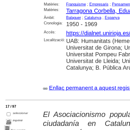
Matèries:
Franquisme
;
Empresaris
;
Pensamen
Matèries:
Tarragona Corbella, Edu
Àmbit:
Balaguer
;
Catalunya
;
Espanya
Cronologia:
1950 - 1969
Accés:
https://dialnet.unirioja.
Localització:
UAB: Humanitats (Hemero
Universitat de Girona; Un
Universitat Pompeu Fabra;
Universitat de Lleida; Un
Catalunya; B. Pública Ar
Enllaç permanent a aquest regis
17 / 97
El Asociacionismo popul
seleccionar
imprimir
ciudadanía en Catalu