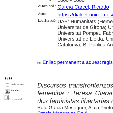
Autors add.:
García Cárcel, Ricardo
Accés:
https://dialnet.unirioja.
Localització:
UAB: Humanitats (Hemero
Universitat de Girona; Un
Universitat Pompeu Fabra;
Universitat de Lleida; Un
Catalunya; B. Pública Ar
Enllaç permanent a aquest regis
9 / 97
Discursos transfronterizo
seleccionar
imprimir
femenina : Teresa Clar
dos feministas libertarias
Text complet
Raúl Gracia Meseguer, Alaia Priet