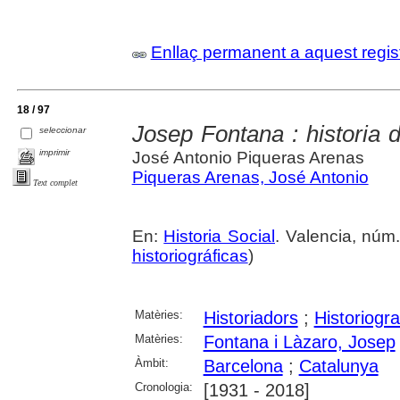
Enllaç permanent a aquest regis
18 / 97
Josep Fontana : historia 
seleccionar
imprimir
José Antonio Piqueras Arenas
Piqueras Arenas, José Antonio
Text complet
En:
Historia Social
. Valencia, núm.
historiográficas
)
Matèries:
Historiadors
;
Historiogra
Matèries:
Fontana i Làzaro, Josep
Àmbit:
Barcelona
;
Catalunya
Cronologia:
[1931 - 2018]