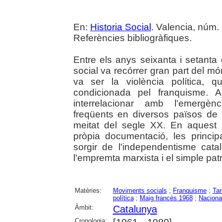
En:
Historia Social
. Valencia, núm. 
Referències bibliogràfiques.
Entre els anys seixanta i setanta 
social va recórrer gran part del m
va ser la violència política, 
condicionada pel franquisme.
interrelacionar amb l'emergèn
freqüents en diversos països de 
meitat del segle XX. En aquest ar
pròpia documentació, les princi
sorgir de l'independentisme cata
l'empremta marxista i el simple patr
Matèries:
Moviments socials
;
Franquisme
;
Tar
política
;
Maig francès 1968
;
Naciona
Àmbit:
Catalunya
Cronologia: