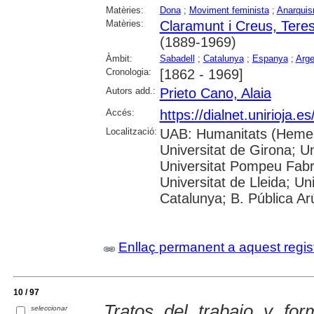
Matèries:
Dona
;
Moviment feminista
;
Anarqui
Matèries:
Claramunt i Creus, Tere
(1889-1969)
Àmbit:
Sabadell
;
Catalunya
;
Espanya
;
Arge
Cronologia:
[1862 - 1969]
Autors add.:
Prieto Cano, Alaia
Accés:
https://dialnet.unirioja.
Localització:
UAB: Humanitats (Hemero
Universitat de Girona; Un
Universitat Pompeu Fabra;
Universitat de Lleida; Un
Catalunya; B. Pública Ar
Enllaç permanent a aquest regis
10 / 97
Tratos del trabajo y fo
seleccionar