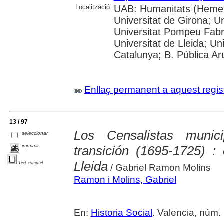
Localització:
UAB: Humanitats (Hemero
Universitat de Girona; Un
Universitat Pompeu Fabra;
Universitat de Lleida; Un
Catalunya; B. Pública Ar
Enllaç permanent a aquest regis
13 / 97
Los Censalistas muni
seleccionar
imprimir
transición (1695-1725) :
Lleida
Text complet
/ Gabriel Ramon Molins
Ramon i Molins, Gabriel
En:
Historia Social
. Valencia, núm. 