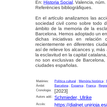
En:
Historia Social
. Valencia, núm. 
Referències bibliogràfiques.
En el artículo analizamos las acc
sociedad civil como sobre todo de
ámbito de la memoria de la escl
Barcelona. Hemos adoptado un enf
dichas iniciativas en relación
recientemente en diferentes ciud
así de relieve los alcances y, más
la esclavitud en la capital catalan
no son exclusivas de Barcelona, 
ciudades españolas.
Matèries:
Política cultural
;
Memòria històrica
;
Àmbit:
Barcelona
;
Espanya
;
França
;
Regne
Cronologia:
[2023]
Autors add.:
Schmieder, Ulrike
Accés:
https://dialnet.unirioja.