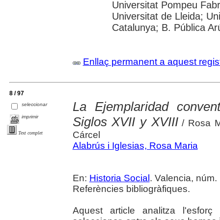
Universitat Pompeu Fabra;
Universitat de Lleida; Un
Catalunya; B. Pública Ar
Enllaç permanent a aquest regis
8 / 97
La Ejemplaridad conven
seleccionar
imprimir
Siglos XVII y XVIII
/ Rosa Ma
Cárcel
Text complet
Alabrús i Iglesias, Rosa Maria
En:
Historia Social
. Valencia, núm. 
Referències bibliogràfiques.
Aquest article analitza l'esforç