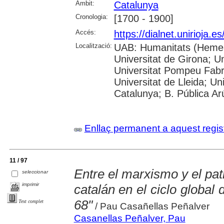
Àmbit:
Catalunya
Cronologia:
[1700 - 1900]
Accés:
https://dialnet.unirioja.
Localització:
UAB: Humanitats (Hemero
Universitat de Girona; Un
Universitat Pompeu Fabra;
Universitat de Lleida; Un
Catalunya; B. Pública Ar
Enllaç permanent a aquest regis
11 / 97
Entre el marxismo y el pat
seleccionar
imprimir
catalán en el ciclo global d
68"
Text complet
/ Pau Casañellas Peñalver
Casanellas Peñalver, Pau