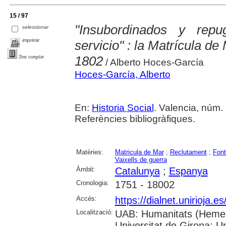
15 / 97
"Insubordinados y repu
seleccionar
imprimir
servicio" : la Matrícula d
1802
Text complet
/ Alberto Hoces-García
Hoces-García, Alberto
En:
Historia Social
. Valencia, núm. 
Referències bibliogràfiques.
Matèries:
Matricula de Mar
;
Reclutament
;
Font
Vaixells de guerra
Àmbit:
Catalunya
;
Espanya
Cronologia:
1751 - 18002
Accés:
https://dialnet.unirioja.
Localització:
UAB: Humanitats (Hemero
Universitat de Girona; Un