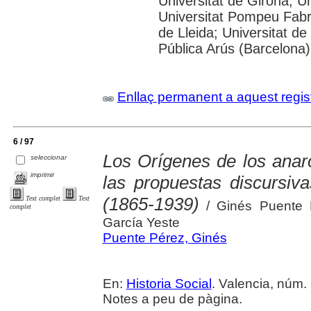
Universitat de Girona; Un
Universitat Pompeu Fabra;
de Lleida; Universitat de
Pública Arús (Barcelona)
Enllaç permanent a aquest regis
6 / 97
Los Orígenes de los anar
seleccionar
imprimir
las propuestas discursi
(1865-1939)
Text complet
Text
/ Ginés Puente P
complet
García Yeste
Puente Pérez, Ginés
En:
Historia Social
. Valencia, núm. 
Notes a peu de pàgina.