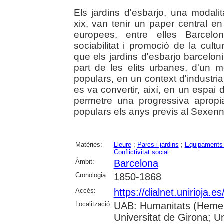
Els jardins d'esbarjo, una modalit
xix, van tenir un paper central en 
europees, entre elles Barcelo
sociabilitat i promoció de la cul
que els jardins d'esbarjo barceloni
part de les elits urbanes, d'un m
populars, en un context d'industrialit
es va convertir, així, en un espai 
permetre una progressiva apropia
populars els anys previs al Sexen
Matèries:
Lleure
;
Parcs i jardins
;
Equipaments 
Conflictivitat social
Àmbit:
Barcelona
Cronologia:
1850-1868
Accés:
https://dialnet.unirioja.
Localització:
UAB: Humanitats (Hemero
Universitat de Girona; Un