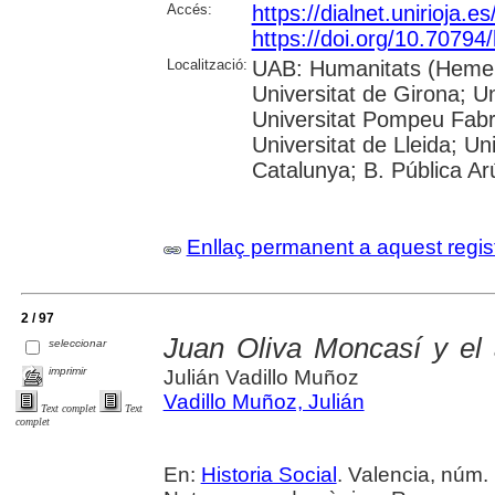
Accés:
https://dialnet.unirioja.
https://doi.org/10.70794
Localització:
UAB: Humanitats (Hemero
Universitat de Girona; Un
Universitat Pompeu Fabra;
Universitat de Lleida; Un
Catalunya; B. Pública Ar
Enllaç permanent a aquest regis
2 / 97
Juan Oliva Moncasí y el 
seleccionar
imprimir
Julián Vadillo Muñoz
Vadillo Muñoz, Julián
Text complet
Text
complet
En:
Historia Social
. Valencia, núm. 