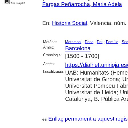
Fargas Peñarrocha, Maria Adela
Text complet
En:
Historia Social
. Valencia, núm. 
Matèries:
Matrimoni
;
Dona
;
Dot
;
Família
;
Soc
Àmbit:
Barcelona
Cronologia:
[1500 - 1700]
Accés:
https://dialnet.unirioja.
Localització:
UAB: Humanitats (Hemero
Universitat de Girona; Un
Universitat Pompeu Fabra;
Universitat de Lleida; Un
Catalunya; B. Pública Ar
Enllaç permanent a aquest regis