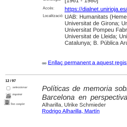
[1961 - 1980]
Accés:
https://dialnet.unirioja.
Localització:
UAB: Humanitats (Hemero
Universitat de Girona; Un
Universitat Pompeu Fabra;
Universitat de Lleida; Un
Catalunya; B. Pública Ar
Enllaç permanent a aquest regis
12 / 97
Políticas de memoria sob
seleccionar
imprimir
Barcelona en perspecti
Alharilla, Ulrike Schmieder
Text complet
Rodrigo Alharilla, Martín