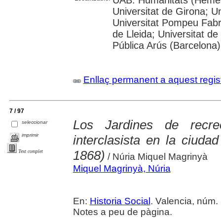
Universitat de Girona; Un
Universitat Pompeu Fabra;
de Lleida; Universitat de
Pública Arús (Barcelona)
Enllaç permanent a aquest regis
7 / 97
Los Jardines de recr
seleccionar
imprimir
interclasista en la ciudad
1868)
Text complet
/ Núria Miquel Magrinyà
Miquel Magrinyà, Núria
En:
Historia Social
. Valencia, núm. 
Notes a peu de pàgina.