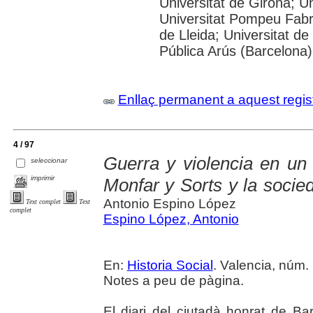
Universitat de Girona; Un
Universitat Pompeu Fabra;
de Lleida; Universitat de
Pública Arús (Barcelona)
Enllaç permanent a aquest regis
4 / 97
Guerra y violencia en un 
seleccionar
imprimir
Monfar y Sorts y la socie
Antonio Espino López
Text complet
Text
complet
Espino López, Antonio
En:
Historia Social
. Valencia, núm. 
Notes a peu de pàgina.
El diari del ciutadà honrat de Ba