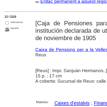
Enllaç permanent a aquest regis
12 / 1110
[Caja de Pensiones par
seleccionar
imprimir
institución declarada de u
de noviembre de 1905
Caixa de Pensions per a la Velles
Reus
[Reus] : Impr. Sanjuán Hermanos, 
15 p. ; 17 cm
A coberta: Sucursal de Reus: calle 
Matèries:
Caixes d'estalvis
;
Finan