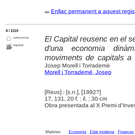
Enllaç permanent a aquest regis
4 / 1110
El Capital reusenc en el se
seleccionar
imprimir
d'una economia dinàm
moviments de capitals a
Josep Morell i Torrademè
Morell i Torrademè, Josep
[Reus] : [s.n.], [1992?]
17, 131, 20 f. : il. ; 30 cm
Obra presentada al X Premi d'Inves
Matèries:
Economia
;
Edat moderna
;
Finances