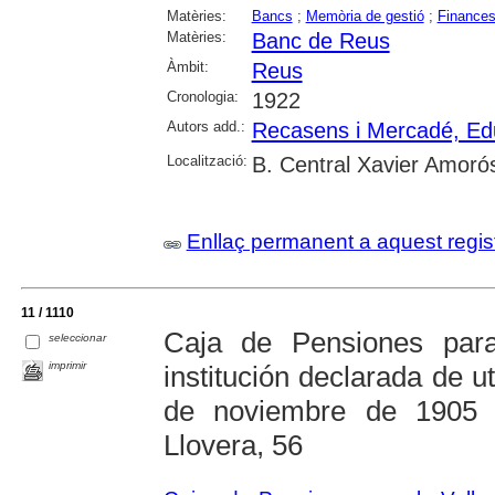
Matèries:
Bancs
;
Memòria de gestió
;
Finance
Matèries:
Banc de Reus
Àmbit:
Reus
Cronologia:
1922
Autors add.:
Recasens i Mercadé, Ed
Localització:
B. Central Xavier Amoró
Enllaç permanent a aquest regis
11 / 1110
Caja de Pensiones par
seleccionar
imprimir
institución declarada de u
de noviembre de 1905 
Llovera, 56