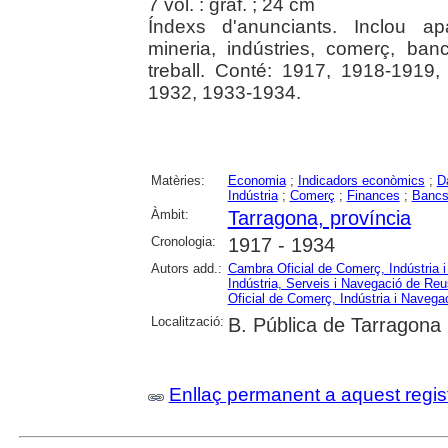
7 vol. : gràf. ; 24 cm
Índexs d'anunciants. Inclou apa
mineria, indústries, comerç, banc
treball. Conté: 1917, 1918-1919
1932, 1933-1934.
Matèries:
Economia
;
Indicadors econòmics
;
D
Indústria
;
Comerç
;
Finances
;
Banc
Àmbit:
Tarragona, província
Cronologia:
1917 - 1934
Autors add.:
Cambra Oficial de Comerç, Indústria 
Indústria, Serveis i Navegació de Reu
Oficial de Comerç, Indústria i Navega
Localització:
B. Pública de Tarragona
Enllaç permanent a aquest regis