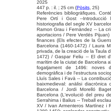
2025
447 p. : il. ; 25 cm (
Pòsits
, 25)
Referències bibliogràfiques. Cont
Pere Ortí i Gost --Introducció 
historiografia del segle XV barce
Ramon Grau i Fernàndez -- La cri
aportacions / Pere Verdés Pijuan) -- 
finances (Els efectes de la Guerr
Barcelona (1460-1472) / Laura Mi
privada, de la creació de la Taula 
1472) / Gaspar Feliu -- El dret d
marítim de la ciutat de Barcelona a
fogatjament de 1496: noves da
demogràfica i de l'estructura socio
Lluís Sales i Favà -- La contribució
baixmedieval: anàlisi diacrònica d
Barcelona / Jordi Morelló Baget
Barcelona (L'evolució del preu d
Serrahima i Balius -- Treball esclau 
XV / Ivan Armenteros Martínez i R