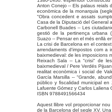
1380-1450: esplendor constructiu
Anton Conejo -- Els palaus reials de
econòmica de la monarquia (segle
"Obra concedent e assats sumptu
Casa de la Diputació del General a
Carbonell Buades -- Les ciutadani
gestió de la pertinença urbana 
Suazo -- Pensar en el més enllà en 
La crisi de Barcelona en el contex
arrendaments d'impostos com a i
baixmedieval: de les imposicions mu
Reixach Sala -- La "crisi" de le
baixmedieval / Pere Verdés Pijuan
realitat econòmica i social de Va
García Marsilla -- "Grande, abund
público y fiscalidad municipal en
Lafuente Gómez y Carlos Laliena 
ISBN 9788491566434
Aquest llibre vol proporcionar nou
de la Barcelona del segle XV. Una