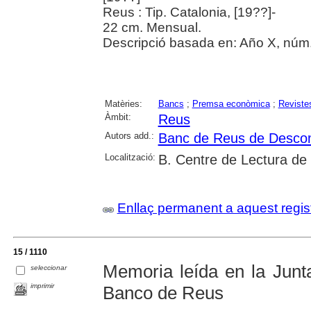
Reus : Tip. Catalonia, [19??]-
22 cm. Mensual.
Descripció basada en: Año X, núm.
Matèries:
Bancs
;
Premsa econòmica
;
Reviste
Àmbit:
Reus
Autors add.:
Banc de Reus de Descom
Localització:
B. Centre de Lectura de
Enllaç permanent a aquest regis
15 / 1110
Memoria leída en la Junt
seleccionar
imprimir
Banco de Reus