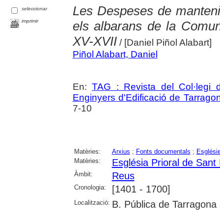
Les Despeses de mantenim
seleccionar
imprimir
els albarans de la Comun
XV-XVII
/ [Daniel Piñol Alabart]
Piñol Alabart, Daniel
En:
TAG : Revista del Col·legi d
Enginyers d'Edificació de Tarrago
7-10
Matèries:
Arxius
;
Fonts documentals
;
Esglési
Matèries:
Església Prioral de San
Àmbit:
Reus
Cronologia:
[1401 - 1700]
Localització:
B. Pública de Tarragona