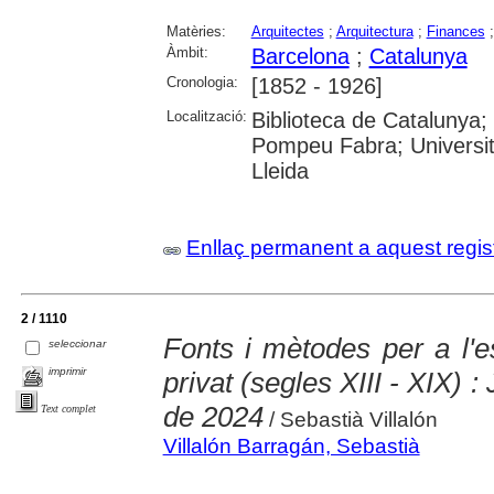
Matèries:
Arquitectes
;
Arquitectura
;
Finances
Àmbit:
Barcelona
;
Catalunya
Cronologia:
[1852 - 1926]
Localització:
Biblioteca de Catalunya; 
Pompeu Fabra; Universitat
Lleida
Enllaç permanent a aquest regis
2 / 1110
Fonts i mètodes per a l'es
seleccionar
imprimir
privat (segles XIII - XIX) 
de 2024
Text complet
/ Sebastià Villalón
Villalón Barragán, Sebastià