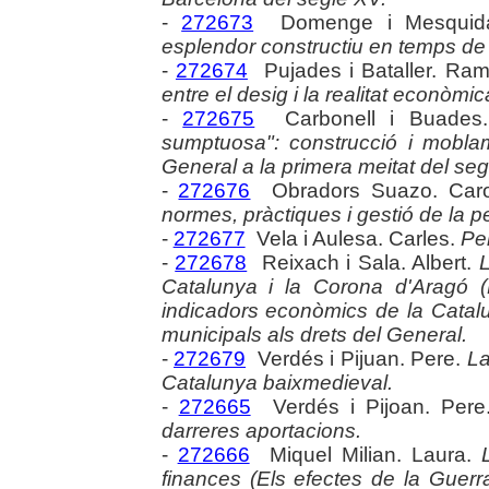
-
272673
Domenge i Mesquid
esplendor constructiu en temps de 
-
272674
Pujades i Bataller. Ra
entre el desig i la realitat econòm
-
272675
Carbonell i Buades
sumptuosa": construcció i mobla
General a la primera meitat del seg
-
272676
Obradors Suazo. Caro
normes, pràctiques i gestió de la 
-
272677
Vela i Aulesa. Carles.
Pen
-
272678
Reixach i Sala. Albert.
Catalunya i la Corona d'Aragó 
indicadors econòmics de la Catal
municipals als drets del General.
-
272679
Verdés i Pijuan. Pere.
La
Catalunya baixmedieval.
-
272665
Verdés i Pijoan. Per
darreres aportacions.
-
272666
Miquel Milian. Laura.
finances (Els efectes de la Guerr