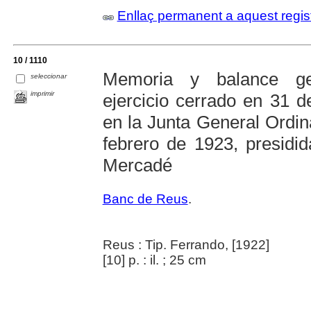
Enllaç permanent a aquest regis
10 / 1110
Memoria y balance gen
seleccionar
imprimir
ejercicio cerrado en 31 d
en la Junta General Ordin
febrero de 1923, presid
Mercadé
Banc de Reus
.
Reus : Tip. Ferrando, [1922]
[10] p. : il. ; 25 cm