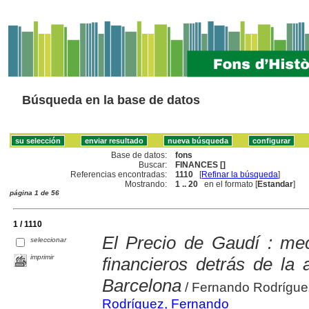
Búsqueda en la base de datos
Base de datos:
fons
Buscar:
FINANCES []
Referencias encontradas:
1110
[
Refinar la búsqueda
]
Mostrando:
1 .. 20
en el formato [
Estandar
]
página 1 de 56
1 / 1110
El Precio de Gaudí : me
seleccionar
imprimir
financieros detrás de la 
Barcelona
/ Fernando Rodrígue
Rodríguez, Fernando