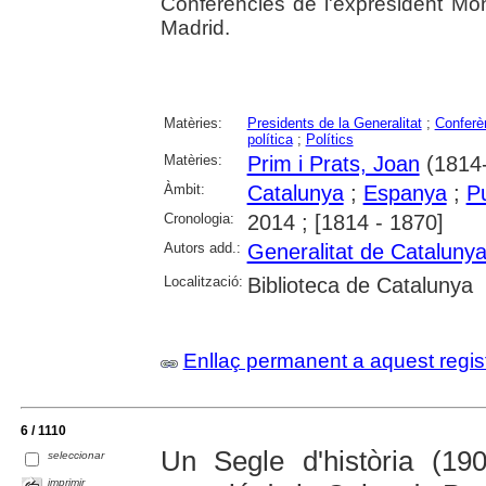
Conferències de l'expresident Mon
Madrid.
Matèries:
Presidents de la Generalitat
;
Conferè
política
;
Polítics
Matèries:
Prim i Prats, Joan
(1814
Àmbit:
Catalunya
;
Espanya
;
P
Cronologia:
2014 ; [1814 - 1870]
Autors add.:
Generalitat de Cataluny
Localització:
Biblioteca de Catalunya
Enllaç permanent a aquest regis
6 / 1110
Un Segle d'història (19
seleccionar
imprimir