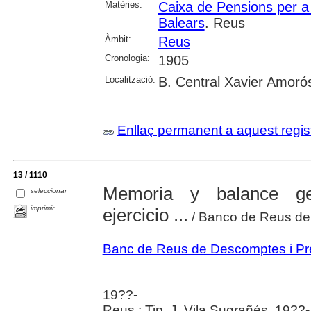
Matèries:
Caixa de Pensions per a l
Balears
. Reus
Àmbit:
Reus
Cronologia:
1905
Localització:
B. Central Xavier Amoró
Enllaç permanent a aquest regis
13 / 1110
Memoria y balance gen
seleccionar
imprimir
ejercicio ...
/ Banco de Reus de
Banc de Reus de Descomptes i Pr
19??-
Reus : Tip. J. Vila Sugrañés, 19??-