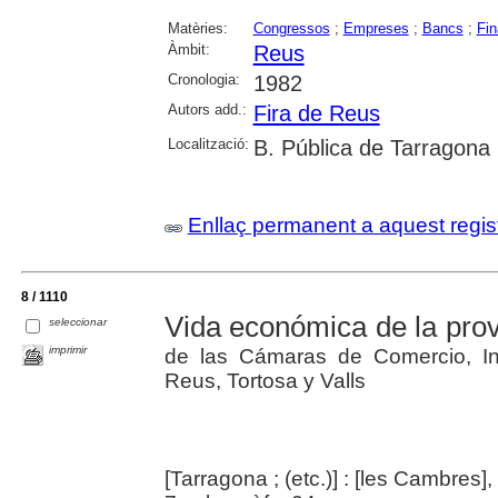
Matèries:
Congressos
;
Empreses
;
Bancs
;
Fi
Àmbit:
Reus
Cronologia:
1982
Autors add.:
Fira de Reus
Localització:
B. Pública de Tarragona
Enllaç permanent a aquest regis
8 / 1110
Vida económica de la prov
seleccionar
imprimir
de las Cámaras de Comercio, In
Reus, Tortosa y Valls
[Tarragona ; (etc.)] : [les Cambres]