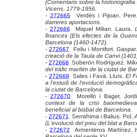
(Comentaris sobre la historiografi
Vicens, 1779-1956.
-
272665
Verdés i Pijoan. Per
darreres aportacions.
-
272666
Miquel Milian. Laura.
finances (Els efectes de la Guerr
Barcelona (1460-1472).
-
272667
Feliu i Montfort. Gaspar
creació de la Taula de Canvi (1401)
-
272668
Soberón Rodríguez. Mik
del tràfic marítim de la ciutat de B
-
272669
Sales i Favà. Lluís.
El F
a l'estudi de l'evolució demogràfic
la ciutat de Barcelona.
-
272670
Morelló i Baget. Jord
context de la crisi baixmedieval
beneficial al bisbat de Barcelona.
-
272671
Serrahima i Balius. Pol.
A
(L'evolució del preu del blat a Bar
-
272672
Armenteros Martínez. 
Barcelona del segle XV.