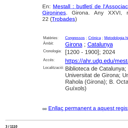
En:
Mestall : butlletí de l'Associ
Gironines
. Girona. Any XXVI, 
22 (
Trobades
)
Matèries:
Congressos
;
Crònica
;
Metodologia hi
Àmbit:
Girona
;
Catalunya
Cronologia:
[1200 - 1900]; 2024
Accés:
https://ahr.udg.edu/mest
Localització:
Biblioteca de Catalunya;
Universitat de Girona; U
Rahola (Girona); B. Octav
Guíxols)
Enllaç permanent a aquest regis
3 / 1110