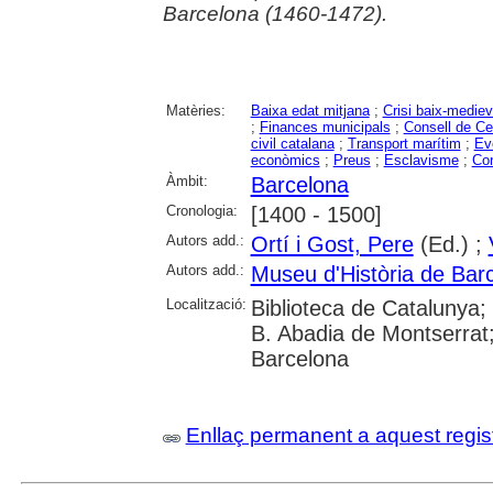
Barcelona (1460-1472).
Matèries:
Baixa edat mitjana
;
Crisi baix-mediev
;
Finances municipals
;
Consell de Ce
civil catalana
;
Transport marítim
;
Ev
econòmics
;
Preus
;
Esclavisme
;
Con
Àmbit:
Barcelona
Cronologia:
[1400 - 1500]
Autors add.:
Ortí i Gost, Pere
(Ed.) ;
Autors add.:
Museu d'Història de Bar
Localització:
Biblioteca de Catalunya; 
B. Abadia de Montserrat; 
Barcelona
Enllaç permanent a aquest regis