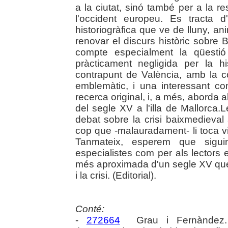
a la ciutat, sinó també per a la r
l'occident europeu. Es tracta d'
historiogràfica que ve de lluny, 
renovar el discurs històric sobre 
compte especialment la qüestió 
pràcticament negligida per la hi
contrapunt de València, amb la c
emblemàtic, i una interessant c
recerca original, i, a més, aborda a
del segle XV a l'illa de Mallorca
debat sobre la crisi baixmedieval 
cop que -malauradament- li toca v
Tanmateix, esperem que siguin 
especialistes com per als lectors 
més aproximada d'un segle XV que
i la crisi. (Editorial).
Conté:
-
272664
Grau i Fernàndez