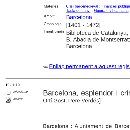
Matèries:
Crisi baix-medieval
;
Finances publiq
Taula de canvi
;
Guerra civil catalana
Àmbit:
Barcelona
Cronologia:
[1401 - 1472]
Localització:
Biblioteca de Catalunya; 
B. Abadia de Montserrat; 
Barcelona
Enllaç permanent a aquest regis
19 / 1110
Barcelona, esplendor i cri
seleccionar
imprimir
Ortí Gost, Pere Verdés]
Barcelona : Ajuntament de Barce