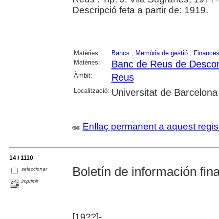
Descripció feta a partir de: 1919.
Matèries:
Bancs
;
Memòria de gestió
;
Finance
Matèries:
Banc de Reus de Descom
Àmbit:
Reus
Localització:
Universitat de Barcelona
Enllaç permanent a aquest regis
14 / 1110
Boletín de información fin
seleccionar
imprimir
[19??]-