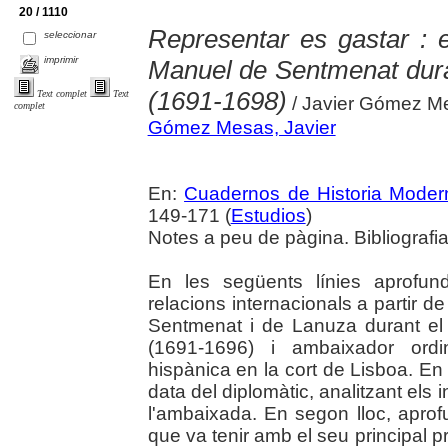
20 / 1110
Representar es gastar : 
seleccionar
imprimir
Manuel de Sentmenat dura
(1691-1698)
Text complet
Text
/ Javier Gómez M
complet
Gómez Mesas, Javier
En:
Cuadernos de Historia Moder
149-171 (
Estudios
)
Notes a peu de pàgina. Bibliografi
En les següents línies aprofun
relacions internacionals a partir d
Sentmenat i de Lanuza durant el 
(1691-1696) i ambaixador ordi
hispànica en la cort de Lisboa. En p
data del diplomàtic, analitzant els
l'ambaixada. En segon lloc, apro
que va tenir amb el seu principal p