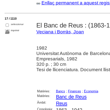
Enllaç permanent a aquest regis
17 / 1110
El Banc de Reus : (1863-
seleccionar
imprimir
Veciana i Borràs, Joan
1982
Universitat Autònoma de Barcelon
Empresarials, 1982
320 p. ; 30 cm
Tesi de llicenciatura. Document llista
Matèries:
Bancs
;
Finances
;
Economia
Matèries:
Banc de Reus
Àmbit:
Reus
Cronologia:
1863 - 1942