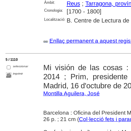
Àmbit:
Reus
;
Tarragona, provín
Cronologia:
[1700 - 1800]
Localització:
B. Centre de Lectura de
Enllaç permanent a aquest regis
5 / 1110
Mi visión de las cosas :
seleccionar
imprimir
2014 ; Prim, presidente
Madrid, 16 d'octubre de 2
Montilla Aguilera, José
Barcelona : Oficina del President M
26 p. ; 21 cm (
Col·lecció fets i para