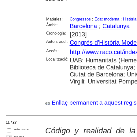
Matèries:
Congressos
;
Edat moderna
;
Història
Àmbit:
Barcelona
;
Catalunya
Cronologia:
[2013]
Autors add.:
Congrés d'Història Mode
Accés:
http://www.raco.cat/inde
Localització:
UAB: Humanitats (Hemero
Biblioteca de Catalunya; 
Ciutat de Barcelona; Univ
Virgili; Universitat Pomp
Enllaç permanent a aquest regis
11 / 27
Código y realidad de la 
seleccionar
imprimir