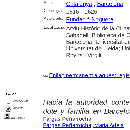
Àmbit:
Catalunya
;
Barcelona
Cronologia:
1516 - 1626
Autors add.:
Fundació Noguera
Localització:
Arxiu Històric de la Ciut
Sabadell; Biblioteca de 
Barcelona; Universitat d
Universitat de Lleida; U
Rovira i Virgili
Enllaç permanent a aquest regis
14 / 27
Hacia la autoridad contes
seleccionar
imprimir
dote y familia en Barcelo
Fargas Peñarrocha
Text complet
Fargas Peñarrocha, Maria Adela