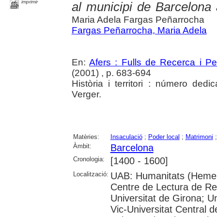
imprimir
al municipi de Barcelona 
Maria Adela Fargas Peñarrocha
Fargas Peñarrocha, Maria Adela
En:
Afers : Fulls de Recerca i P
(2001) , p. 683-694
Història i territori : número ded
Verger.
Matèries:
Insaculació
;
Poder local
;
Matrimoni
Àmbit:
Barcelona
Cronologia:
[1400 - 1600]
Localització:
UAB: Humanitats (Hemero
Centre de Lectura de Reu
Universitat de Girona; Un
Vic-Universitat Central 