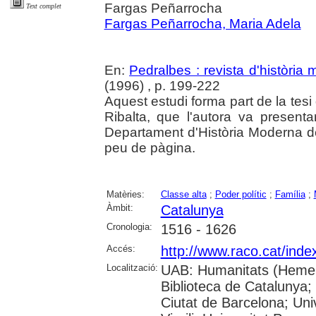
Fargas Peñarrocha
Text complet
Fargas Peñarrocha, Maria Adela
En:
Pedralbes : revista d'història
(1996) , p. 199-222
Aquest estudi forma part de la tesi
Ribalta, que l'autora va present
Departament d'Història Moderna de
peu de pàgina.
Matèries:
Classe alta
;
Poder polític
;
Família
;
Àmbit:
Catalunya
Cronologia:
1516 - 1626
Accés:
http://www.raco.cat/inde
Localització:
UAB: Humanitats (Hemero
Biblioteca de Catalunya; 
Ciutat de Barcelona; Univ