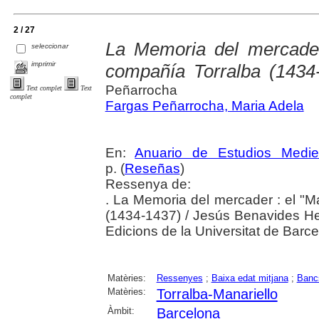
2 / 27
La Memoria del mercader
seleccionar
imprimir
compañía Torralba (1434
Peñarrocha
Text complet
Text
complet
Fargas Peñarrocha, Maria Adela
En:
Anuario de Estudios Medie
p. (
Reseñas
)
Ressenya de:
. La Memoria del mercader : el "
(1434-1437) / Jesús Benavides He
Edicions de la Universitat de Barc
Matèries:
Ressenyes
;
Baixa edat mitjana
;
Banc
Matèries:
Torralba-Manariello
Àmbit:
Barcelona