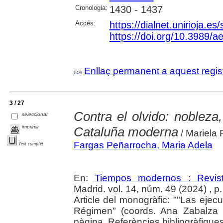
Cronologia:
1430 - 1437
Accés:
https://dialnet.unirioja.e
https://doi.org/10.3989/
Enllaç permanent a aquest regis
3 / 27
Contra el olvido: nobleza,
seleccionar
imprimir
Cataluña moderna
/ Mariela
Fargas Peñarrocha, Maria Adela
Text complet
En:
Tiempos modernos : Revist
Madrid. vol. 14, núm. 49 (2024) , p
Article del monogràfic: ""Las ejecu
Régimen" (coords. Ana Zabalza 
pàgina. Referències bibliogràfique