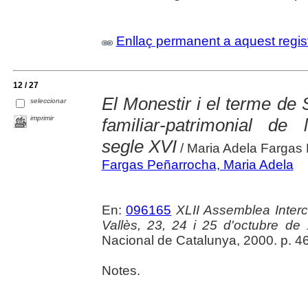
Enllaç permanent a aquest regis
12 / 27
El Monestir i el terme de 
seleccionar
imprimir
familiar-patrimonial de 
segle XVI
/ Maria Adela Fargas
Fargas Peñarrocha, Maria Adela
En:
096165
XLII Assemblea Inter
Vallès, 23, 24 i 25 d'octubre de
Nacional de Catalunya, 2000. p. 4
Notes.