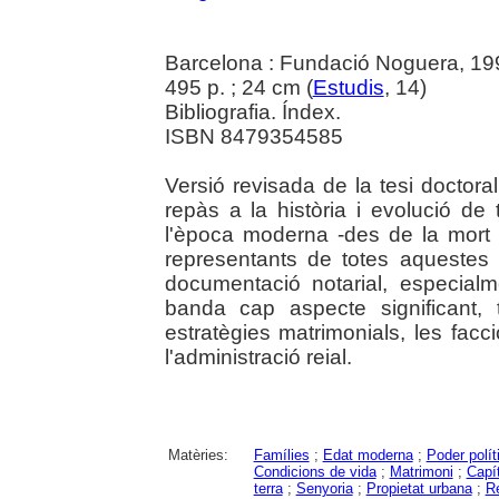
Barcelona : Fundació Noguera, 19
495 p. ; 24 cm (
Estudis
, 14)
Bibliografia. Índex.
ISBN 8479354585
Versió revisada de la tesi doctoral
repàs a la història i evolució d
l'època moderna -des de la mort 
representants de totes aquestes 
documentació notarial, especial
banda cap aspecte significant, tr
estratègies matrimonials, les fac
l'administració reial.
Matèries:
Famílies
;
Edat moderna
;
Poder polít
Condicions de vida
;
Matrimoni
;
Capí
terra
;
Senyoria
;
Propietat urbana
;
Re