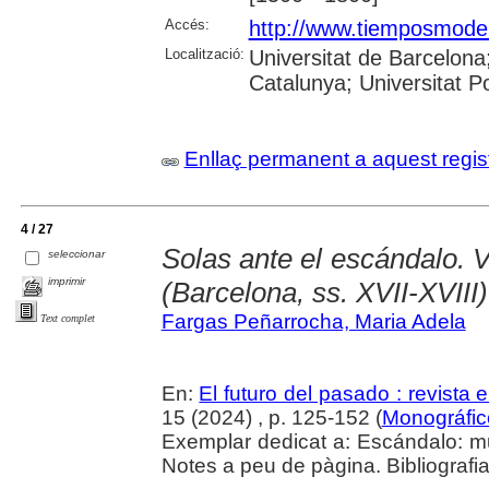
Accés:
http://www.tiemposmoder
Localització:
Universitat de Barcelona;
Catalunya; Universitat 
Enllaç permanent a aquest regis
4 / 27
Solas ante el escándalo. Vi
seleccionar
imprimir
(Barcelona, ss. XVII-XVIII)
Fargas Peñarrocha, Maria Adela
Text complet
En:
El futuro del pasado : revista e
15 (2024) , p. 125-152 (
Monográfic
Exemplar dedicat a: Escándalo: muj
Notes a peu de pàgina. Bibliografi