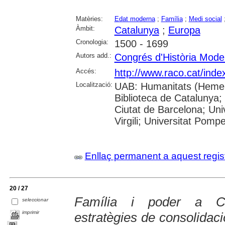
Matèries:
Edat moderna
;
Família
;
Medi social
Àmbit:
Catalunya
;
Europa
Cronologia:
1500 - 1699
Autors add.:
Congrés d'Història Mode
Accés:
http://www.raco.cat/inde
Localització:
UAB: Humanitats (Hemero
Biblioteca de Catalunya; 
Ciutat de Barcelona; Univ
Virgili; Universitat Pomp
Enllaç permanent a aquest regis
20 / 27
Família i poder a Ca
seleccionar
imprimir
estratègies de consolidaci