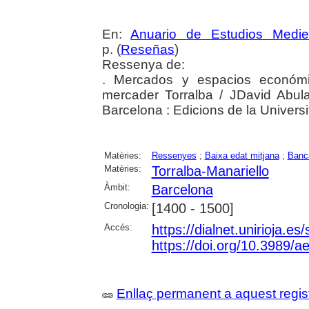
En:
Anuario de Estudios Medie
p. (
Reseñas
)
Ressenya de:
. Mercados y espacios económi
mercader Torralba / JDavid Abula
Barcelona : Edicions de la Univers
Matèries:
Ressenyes
;
Baixa edat mitjana
;
Banc
Matèries:
Torralba-Manariello
Àmbit:
Barcelona
Cronologia:
[1400 - 1500]
Accés:
https://dialnet.unirioja.e
https://doi.org/10.3989/
Enllaç permanent a aquest regis