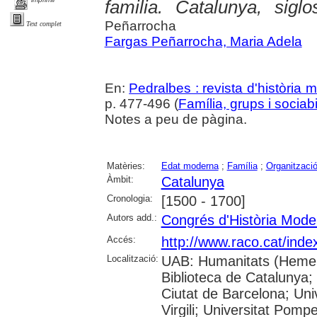
familia. Catalunya, sigl
Peñarrocha
Text complet
Fargas Peñarrocha, Maria Adela
En:
Pedralbes : revista d'història
p. 477-496 (
Família, grups i sociabil
Notes a peu de pàgina.
Matèries:
Edat moderna
;
Família
;
Organització
Àmbit:
Catalunya
Cronologia:
[1500 - 1700]
Autors add.:
Congrés d'Història Mode
Accés:
http://www.raco.cat/inde
Localització:
UAB: Humanitats (Hemero
Biblioteca de Catalunya; 
Ciutat de Barcelona; Univ
Virgili; Universitat Pomp