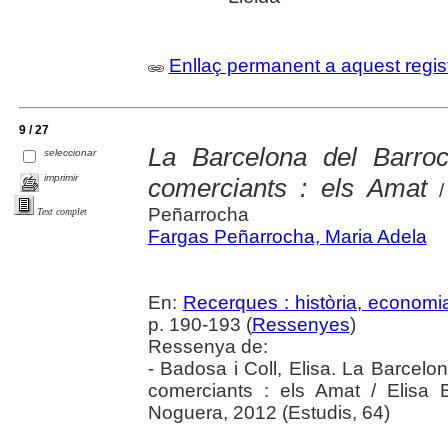
Enllaç permanent a aquest regis
9 / 27
La Barcelona del Barroc
seleccionar
imprimir
comerciants : els Amat
/ 
Peñarrocha
Text complet
Fargas Peñarrocha, Maria Adela
En:
Recerques : història, economia
p. 190-193 (
Ressenyes
)
Ressenya de:
- Badosa i Coll, Elisa. La Barcelo
comerciants : els Amat / Elisa 
Noguera, 2012 (Estudis, 64)