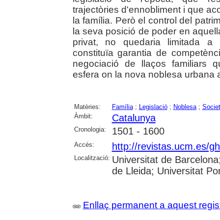
trajectòries d'ennobliment i que ac
la família. Però el control del patri
la seva posició de poder en aquell
privat, no quedaria limitada a 
constituïa garantia de competènci
negociació de llaços familiars q
esfera on la nova noblesa urbana a
Matèries:
Família
;
Legislació
;
Noblesa
;
Societ
Àmbit:
Catalunya
Cronologia:
1501 - 1600
Accés:
http://revistas.ucm.es
Localització:
Universitat de Barcelon
de Lleida; Universitat Po
Enllaç permanent a aquest regis