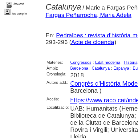
imprimir
Catalunya
/ Mariela Fargas Peñ
Fargas Peñarrocha, Maria Adela
Text complet
En:
Pedralbes : revista d'història 
293-296 (
Acte de cloenda
)
Matèries:
Congressos
;
Edat moderna
;
Història
Àmbit:
Barcelona
;
Catalunya
;
Espanya
;
Eu
Cronologia:
2018
Autors add.:
Congrés d'Història Mode
Barcelona )
Accés:
https://www.raco.cat/ind
Localització:
UAB: Humanitats (Hemero
Biblioteca de Catalunya; 
de la Ciutat de Barcelona
Rovira i Virgili; Univers
Lleida