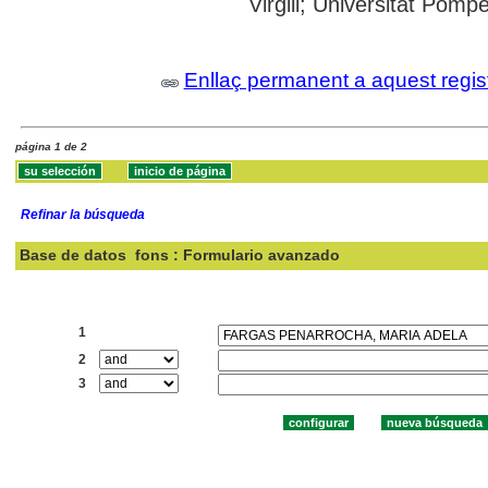
Virgili; Universitat Pomp
Enllaç permanent a aquest regis
página 1 de 2
Refinar la búsqueda
Base de datos
fons : Formulario avanzado
Buscar:
1
2
3