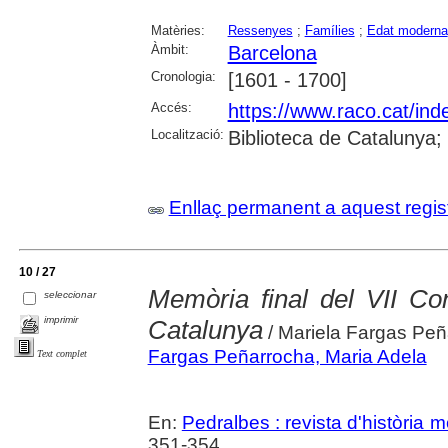
Matèries:
Ressenyes
;
Famílies
;
Edat moderna
Àmbit:
Barcelona
Cronologia:
[1601 - 1700]
Accés:
https://www.raco.cat/ind
Localització:
Biblioteca de Catalunya
Enllaç permanent a aquest regis
10 / 27
Memòria final del VII Co
seleccionar
imprimir
Catalunya
/ Mariela Fargas Peña
Fargas Peñarrocha, Maria Adela
Text complet
En:
Pedralbes : revista d'història 
351-354