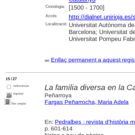
Cronologia:
[1500 - 1700]
Accés:
http://dialnet.unirioja.e
Localització:
Universitat Autònoma de 
Barcelona; Universitat de
Universitat Pompeu Fab
Enllaç permanent a aquest regis
15 / 27
La familia diversa en la 
seleccionar
imprimir
Peñarroya
Fargas Peñarrocha, Maria Adela
Text complet
En:
Pedralbes : revista d'història
p. 601-614