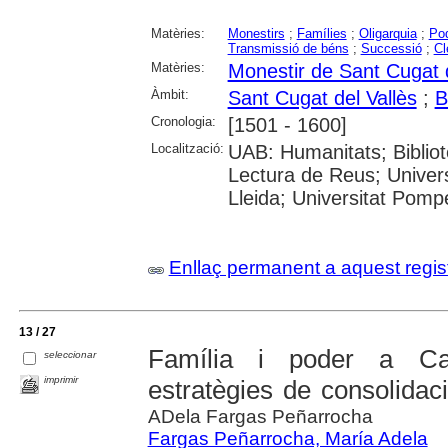
Matèries:
Monestirs
;
Famílies
;
Oligarquia
;
Pod
Transmissió de béns
;
Successió
;
Cl
Matèries:
Monestir de Sant Cugat d
Àmbit:
Sant Cugat del Vallès
;
B
Cronologia:
[1501 - 1600]
Localització:
UAB: Humanitats; Biblio
Lectura de Reus; Univers
Lleida; Universitat Pompe
Enllaç permanent a aquest regis
13 / 27
Família i poder a Ca
seleccionar
imprimir
estratègies de consolidaci
ADela Fargas Peñarrocha
Fargas Peñarrocha, María Adela