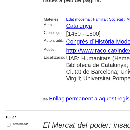
Notes a peu de pàgina.
Matèries:
Edat moderna
;
Família
;
Societat
;
M
Àmbit:
Catalunya
Cronologia:
[1450 - 1800]
Autors add.:
Congrés d`Història Mod
Accés:
http://www.raco.cat/inde
Localització:
UAB: Humanitats (Hemero
Biblioteca de Catalunya; 
Ciutat de Barcelona; Univ
Virgili; Universitat Pomp
Enllaç permanent a aquest regis
16 / 27
El Mercat del poder: insac
seleccionar