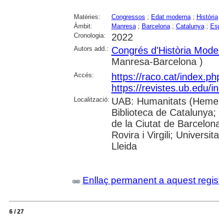
Matèries:
Congressos
;
Edat moderna
;
Història
Àmbit:
Manresa
;
Barcelona
;
Catalunya
;
Es
Cronologia:
2022
Autors add.:
Congrés d'Història Mode
Manresa-Barcelona )
Accés:
https://raco.cat/index.p
https://revistes.ub.edu/
Localització:
UAB: Humanitats (Hemero
Biblioteca de Catalunya; 
de la Ciutat de Barcelona
Rovira i Virgili; Univers
Lleida
Enllaç permanent a aquest regis
6 / 27