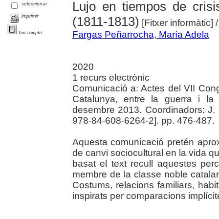
Lujo en tiempos de cris
seleccionar
imprimir
(1811-1813)
[Fitxer informàtic]
Fargas Peñarrocha, María Adela
Text complet
2020
1 recurs electrònic
Comunicació a: Actes del VII Con
Catalunya, entre la guerra i l
desembre 2013. Coordinadors: J. Da
978-84-608-6264-2]. pp. 476-487.
Aquesta comunicació pretén aproxi
de canvi sociocultural en la vida q
basat el text recull aquestes per
membre de la classe noble catala
Costums, relacions familiars, habita
inspirats per comparacions implíci