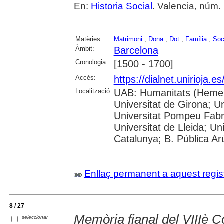
En:
Historia Social
. Valencia, núm. 
Matèries:
Matrimoni
;
Dona
;
Dot
;
Família
;
Soc
Àmbit:
Barcelona
Cronologia:
[1500 - 1700]
Accés:
https://dialnet.unirioja.
Localització:
UAB: Humanitats (Hemero
Universitat de Girona; Un
Universitat Pompeu Fabra;
Universitat de Lleida; Un
Catalunya; B. Pública Ar
Enllaç permanent a aquest regis
8 / 27
Memòria fianal del VIIIè 
seleccionar