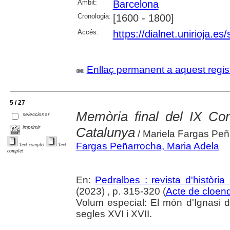
Àmbit:
Barcelona
Cronologia:
[1600 - 1800]
Accés:
https://dialnet.unirioja.e
Enllaç permanent a aquest regis
5 / 27
Memòria final del IX Co
seleccionar
imprimir
Catalunya
/ Mariela Fargas Peñ
Fargas Peñarrocha, Maria Adela
Text complet
Text
complet
En:
Pedralbes : revista d'històri
(2023) , p. 315-320 (
Acte de cloen
Volum especial: El món d'Ignasi de 
segles XVI i XVII.