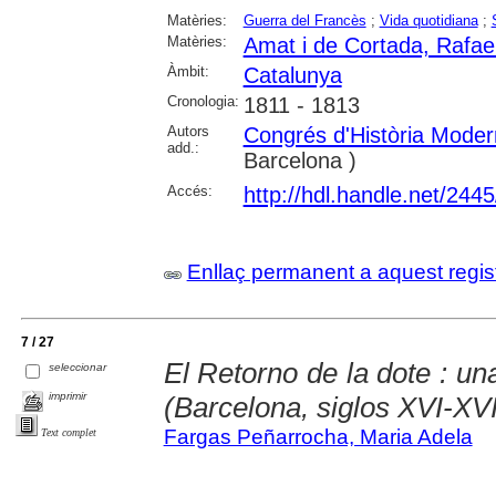
Matèries:
Guerra del Francès
;
Vida quotidiana
;
Matèries:
Amat i de Cortada, Rafael
Àmbit:
Catalunya
Cronologia:
1811 - 1813
Autors
Congrés d'Història Moder
add.:
Barcelona )
Accés:
http://hdl.handle.net/244
Enllaç permanent a aquest regis
7 / 27
El Retorno de la dote : una
seleccionar
imprimir
(Barcelona, siglos XVI-XVI
Fargas Peñarrocha, Maria Adela
Text complet