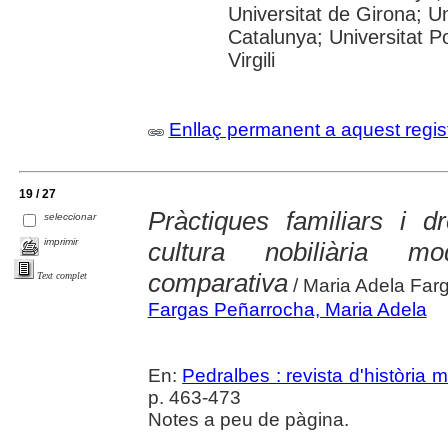
Universitat de Girona; Un
Catalunya; Universitat Po
Virgili
Enllaç permanent a aquest regis
19 / 27
Pràctiques familiars i d
seleccionar
imprimir
cultura nobiliària m
comparativa
Text complet
/ Maria Adela Far
Fargas Peñarrocha, Maria Adela
En:
Pedralbes : revista d'història
p. 463-473
Notes a peu de pàgina.