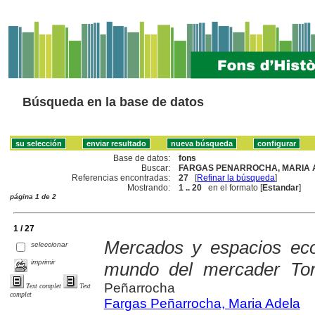
Búsqueda en la base de datos
Base de datos:
fons
Buscar:
FARGAS PENARROCHA, MARIA A
Referencias encontradas:
27
[
Refinar la búsqueda
]
Mostrando:
1 .. 20
en el formato [
Estandar
]
página 1 de 2
1 / 27
Mercados y espacios eco
seleccionar
imprimir
mundo del mercader Tor
Peñarrocha
Text complet
Text
complet
Fargas Peñarrocha, Maria Adela