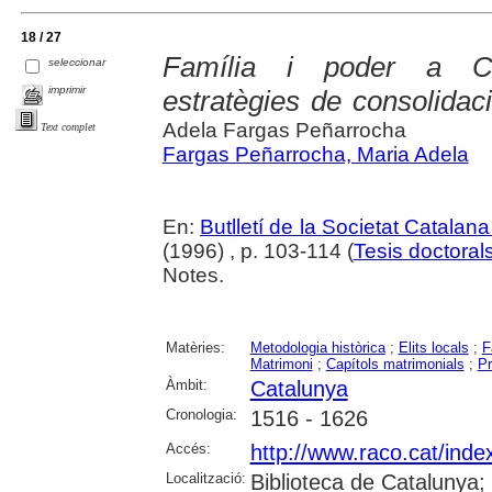
18 / 27
Família i poder a Ca
seleccionar
imprimir
estratègies de consolidaci
Adela Fargas Peñarrocha
Text complet
Fargas Peñarrocha, Maria Adela
En:
Butlletí de la Societat Catalana
(1996) , p. 103-114 (
Tesis doctoral
Notes.
Matèries:
Metodologia històrica
;
Elits locals
;
F
Matrimoni
;
Capítols matrimonials
;
Pr
Àmbit:
Catalunya
Cronologia:
1516 - 1626
Accés:
http://www.raco.cat/inde
Localització:
Biblioteca de Catalunya;