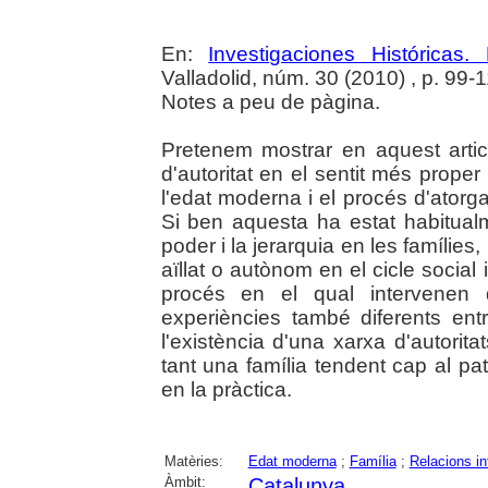
En:
Investigaciones Histórica
Valladolid, núm. 30 (2010) , p. 99-
Notes a peu de pàgina.
Pretenem mostrar en aquest article
d'autoritat en el sentit més proper
l'edat moderna i el procés d'atorg
Si ben aquesta ha estat habitual
poder i la jerarquia en les famílies,
aïllat o autònom en el cicle social 
procés en el qual intervenen d
experiències també diferents entr
l'existència d'una xarxa d'autorit
tant una família tendent cap al pa
en la pràctica.
Matèries:
Edat moderna
;
Família
;
Relacions in
Àmbit:
Catalunya