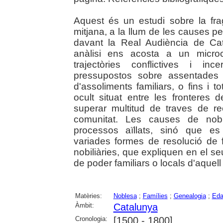
Aquest és un estudi sobre la fragi
mitjana, a la llum de les causes p
davant la Real Audiència de Ca
anàlisi ens acosta a un microc
trajectòries conflictives i in
pressupostos sobre assentades s
d'assoliments familiars, o fins i t
ocult situat entre les fronteres
superar multitud de traves de 
comunitat. Les causes de nob
processos aïllats, sinó que es
variades formes de resolució de 
nobiliàries, que expliquen en el seu
de poder familiars o locals d'aquel
Matèries:
Noblesa
;
Famílies
;
Genealogia
;
Eda
Àmbit:
Catalunya
Cronologia:
[1500 - 1800]