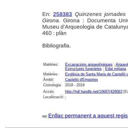
En:
258383
Quinzenes jornades
Girona
. Girona : Documenta Unive
Museu d'Arqueologia de Catalunya 
460 : plàn
Bibliografia.
Matèries:
Excavacions arqueològiques
;
Arqueol
Estructures funeràries
;
Edat mitjana
Matèries:
Església de Santa Maria de Castelló 
Àmbit:
Castelló d'Empúries
Cronologia:
2018 - 2019
Accés:
http://hdl.handle.net/10687/428063
[Ex
Localització:
;
Enllaç permanent a aquest regis