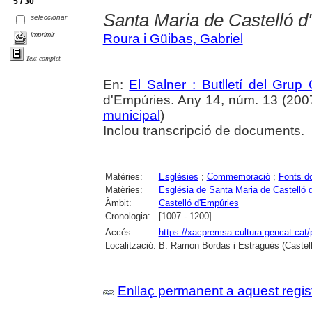
5 / 30
Santa Maria de Castelló d
seleccionar
imprimir
Roura i Güibas, Gabriel
Text complet
En:
El Salner : Butlletí del Grup
d'Empúries. Any 14, núm. 13 (2007) 
municipal
)
Inclou transcripció de documents.
Matèries:
Esglésies
;
Commemoració
;
Fonts d
Matèries:
Església de Santa Maria de Castelló 
Àmbit:
Castelló d'Empúries
Cronologia:
[1007 - 1200]
Accés:
https://xacpremsa.cultura.gencat.ca
Localització:
B. Ramon Bordas i Estragués (Castell
Enllaç permanent a aquest regis