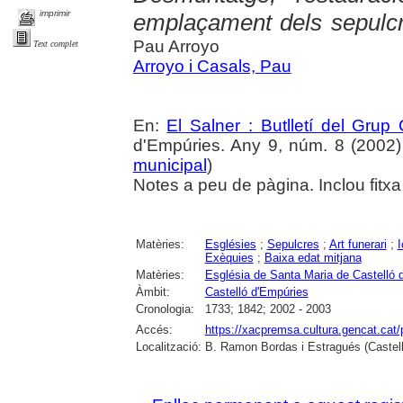
imprimir
emplaçament dels sepulc
Pau Arroyo
Text complet
Arroyo i Casals, Pau
En:
El Salner : Butlletí del Grup
d'Empúries. Any 9, núm. 8 (2002) ,
municipal
)
Notes a peu de pàgina. Inclou fitxa 
Matèries:
Esglésies
;
Sepulcres
;
Art funerari
;
I
Exèquies
;
Baixa edat mitjana
Matèries:
Església de Santa Maria de Castelló 
Àmbit:
Castelló d'Empúries
Cronologia:
1733; 1842; 2002 - 2003
Accés:
https://xacpremsa.cultura.gencat.ca
Localització:
B. Ramon Bordas i Estragués (Castell