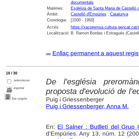
documentals
Matèries:
Església de Santa Maria de Castelló 
Àmbit:
Castelló d'Empúries
;
Catalunya
Cronologia:
[1500 - 1950]
Accés:
https://xacpremsa.cultura.gencat.ca
Localització:
B. Ramon Bordas i Estragués (Castell
Enllaç permanent a aquest regis
10 / 30
De l'església preromà
seleccionar
imprimir
proposta d'evolució de l'e
Puig i Griessenberger
Text complet
Puig i Griessenberger, Anna M.
En:
El Salner : Butlletí del Grup
d'Empúries. Any 13, núm. 12 (2006) 