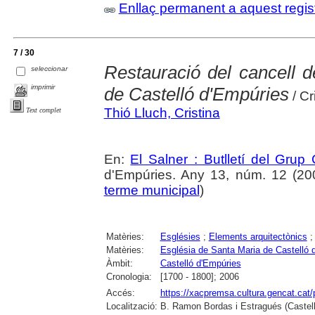
Enllaç permanent a aquest regis
7 / 30
Restauració del cancell d
seleccionar
imprimir
de Castelló d'Empúries
/ Cr
Thió Lluch, Cristina
Text complet
En:
El Salner : Butlletí del Grup
d'Empúries. Any 13, núm. 12 (2006
terme municipal
)
Matèries:
Esglésies
;
Elements arquitectònics
Matèries:
Església de Santa Maria de Castelló 
Àmbit:
Castelló d'Empúries
Cronologia:
[1700 - 1800]; 2006
Accés:
https://xacpremsa.cultura.gencat.ca
Localització:
B. Ramon Bordas i Estragués (Castell