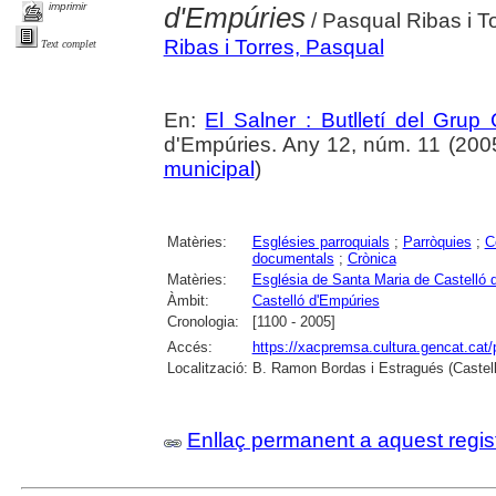
imprimir
d'Empúries
/ Pasqual Ribas i T
Ribas i Torres, Pasqual
Text complet
En:
El Salner : Butlletí del Grup
d'Empúries. Any 12, núm. 11 (2005) 
municipal
)
Matèries:
Esglésies parroquials
;
Parròquies
;
C
documentals
;
Crònica
Matèries:
Església de Santa Maria de Castelló 
Àmbit:
Castelló d'Empúries
Cronologia:
[1100 - 2005]
Accés:
https://xacpremsa.cultura.gencat.ca
Localització:
B. Ramon Bordas i Estragués (Castell
Enllaç permanent a aquest regis