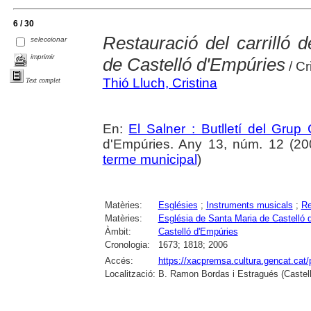
6 / 30
Restauració del carrilló 
seleccionar
imprimir
de Castelló d'Empúries
/ Cr
Thió Lluch, Cristina
Text complet
En:
El Salner : Butlletí del Grup
d'Empúries. Any 13, núm. 12 (2006
terme municipal
)
Matèries:
Esglésies
;
Instruments musicals
;
Re
Matèries:
Església de Santa Maria de Castelló 
Àmbit:
Castelló d'Empúries
Cronologia:
1673; 1818; 2006
Accés:
https://xacpremsa.cultura.gencat.ca
Localització:
B. Ramon Bordas i Estragués (Castell