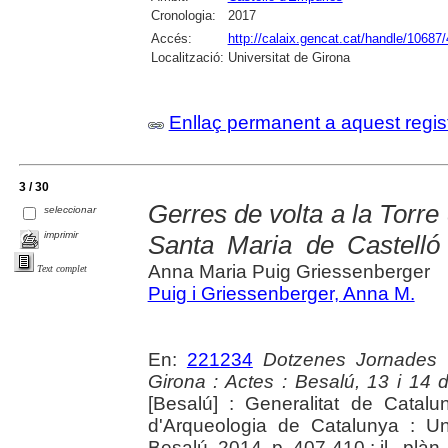
Cronologia:
2017
Accés:
http://calaix.gencat.cat/handle/10687
Localització:
Universitat de Girona
Enllaç permanent a aquest regis
3 / 30
Gerres de volta a la Torre 
seleccionar
imprimir
Santa Maria de Castelló
Anna Maria Puig Griessenberger
Text complet
Puig i Griessenberger, Anna M.
En:
221234
Dotzenes Jornades 
Girona : Actes : Besalú, 13 i 14
[Besalú] : Generalitat de Cata
d'Arqueologia de Catalunya : Un
Besalú, 2014. p. 407-410 : il., plàn