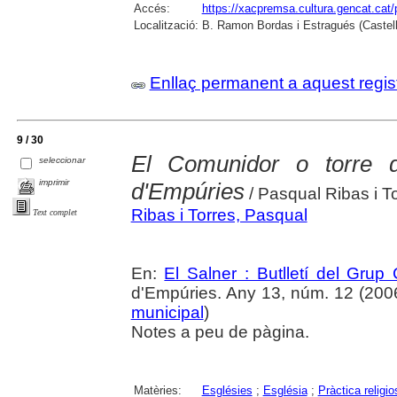
Accés:
https://xacpremsa.cultura.gencat.ca
Localització:
B. Ramon Bordas i Estragués (Castell
Enllaç permanent a aquest regis
9 / 30
El Comunidor o torre d
seleccionar
imprimir
d'Empúries
/ Pasqual Ribas i T
Ribas i Torres, Pasqual
Text complet
En:
El Salner : Butlletí del Grup
d'Empúries. Any 13, núm. 12 (2006) 
municipal
)
Notes a peu de pàgina.
Matèries:
Esglésies
;
Església
;
Pràctica religio