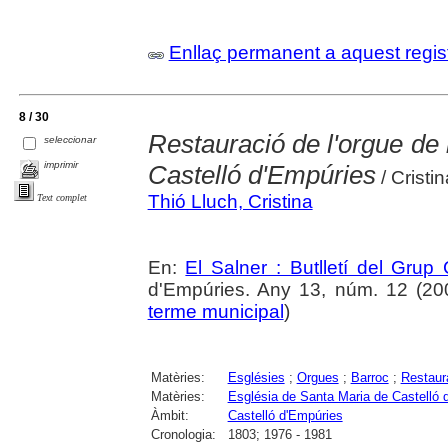
Enllaç permanent a aquest regis
8 / 30
Restauració de l'orgue de 
seleccionar
imprimir
Castelló d'Empúries
/ Cristin
Thió Lluch, Cristina
Text complet
En:
El Salner : Butlletí del Grup
d'Empúries. Any 13, núm. 12 (2006
terme municipal
)
Matèries:
Esglésies
;
Orgues
;
Barroc
;
Restaur
Matèries:
Església de Santa Maria de Castelló 
Àmbit:
Castelló d'Empúries
Cronologia:
1803; 1976 - 1981