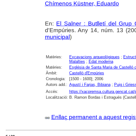
Chímenos Küstner, Eduardo
En:
El Salner : Butlletí del Grup
d'Empúries. Any 14, núm. 13 (2007)
municipal
)
Matèries:
Excavacions arqueològiques
;
Estruct
Malalties
;
Edat moderna
Matèries:
Església de Santa Maria de Castelló 
Àmbit:
Castelló d'Empúries
Cronologia:
[1500 - 1600]; 2006
Autors add.:
Agustí i Farjas, Bibiana
;
Puig i Gries
Accés:
https://xacpremsa.cultura.gencat.ca
Localització:
B. Ramon Bordas i Estragués (Castell
Enllaç permanent a aquest regis