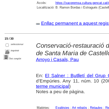
Accés:
https://xacpremsa.cultura.gencat.ca
Localització:
B. Ramon Bordas i Estragués (Castell
Enllaç permanent a aquest regis
15 / 30
Conservació-restauració de
seleccionar
imprimir
de Santa Maria de Castell
Arroyo i Casals, Pau
Text complet
En:
El Salner : Butlletí del Grup
d'Empúries. Any 11, núm. 10 (2004
terme municipal
)
Notes a peu de pàgina.
Matèries:
Esglésies
;
Art religiós
;
Retaules
;
Re