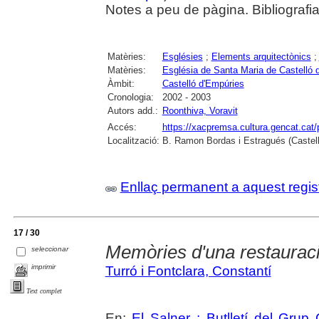
Notes a peu de pàgina. Bibliografia
Matèries:
Esglésies
;
Elements arquitectònics
;
Matèries:
Església de Santa Maria de Castelló 
Àmbit:
Castelló d'Empúries
Cronologia:
2002 - 2003
Autors add.:
Roonthiva, Voravit
Accés:
https://xacpremsa.cultura.gencat.ca
Localització:
B. Ramon Bordas i Estragués (Castell
Enllaç permanent a aquest regis
17 / 30
Memòries d'una restaurac
seleccionar
imprimir
Turró i Fontclara, Constantí
Text complet
En:
El Salner : Butlletí del Grup