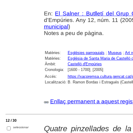
En:
El Salner : Butlletí del Grup
d'Empúries. Any 12, núm. 11 (2005) 
municipal
)
Notes a peu de pàgina.
Matèries:
Esglésies parroquials
;
Museus
;
Art r
Matèries:
Església de Santa Maria de Castelló 
Àmbit:
Castelló d'Empúries
Cronologia:
[1600 - 1700]; [2005]
Accés:
https://xacpremsa.cultura.gencat.ca
Localització:
B. Ramon Bordas i Estragués (Castell
Enllaç permanent a aquest regis
12 / 30
Quatre pinzellades de la
seleccionar