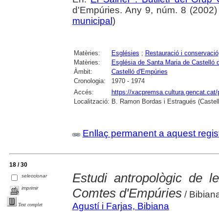
d'Empúries. Any 9, núm. 8 (2002) , 
municipal
)
Matèries:
Esglésies
;
Restauració i conservació
Matèries:
Església de Santa Maria de Castelló 
Àmbit:
Castelló d'Empúries
Cronologia:
1970 - 1974
Accés:
https://xacpremsa.cultura.gencat.ca
Localització:
B. Ramon Bordas i Estragués (Castell
Enllaç permanent a aquest regis
18 / 30
Estudi antropològic de l
seleccionar
imprimir
Comtes d'Empúries
/ Bibiana
Agustí i Farjas, Bibiana
Text complet