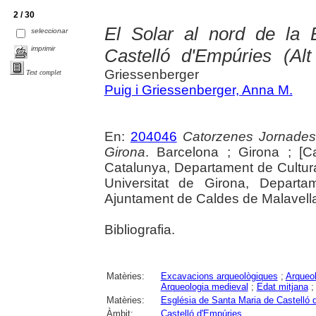
2 / 30
El Solar al nord de la 
seleccionar
imprimir
Castelló d'Empúries (Al
Griessenberger
Text complet
Puig i Griessenberger, Anna M.
En:
204046
Catorzenes Jornades
Girona
. Barcelona ; Girona ; [C
Catalunya, Departament de Cultur
Universitat de Girona, Departam
Ajuntament de Caldes de Malavella, 
Bibliografia.
Matèries:
Excavacions arqueològiques
;
Arqueol
Arqueologia medieval
;
Edat mitjana
Matèries:
Església de Santa Maria de Castelló 
Àmbit:
Castelló d'Empúries