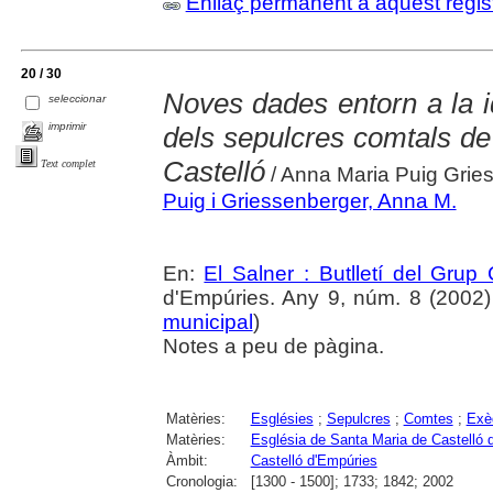
Enllaç permanent a aquest regis
20 / 30
Noves dades entorn a la i
seleccionar
imprimir
dels sepulcres comtals de
Castelló
Text complet
/ Anna Maria Puig Grie
Puig i Griessenberger, Anna M.
En:
El Salner : Butlletí del Grup
d'Empúries. Any 9, núm. 8 (2002) ,
municipal
)
Notes a peu de pàgina.
Matèries:
Esglésies
;
Sepulcres
;
Comtes
;
Exè
Matèries:
Església de Santa Maria de Castelló 
Àmbit:
Castelló d'Empúries
Cronologia:
[1300 - 1500]; 1733; 1842; 2002