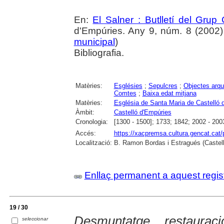
En:
El Salner : Butlletí del Grup
d'Empúries. Any 9, núm. 8 (2002) ,
municipal
)
Bibliografia.
Matèries:
Esglésies
;
Sepulcres
;
Objectes arqu
Comtes
;
Baixa edat mitjana
Matèries:
Església de Santa Maria de Castelló 
Àmbit:
Castelló d'Empúries
Cronologia:
[1300 - 1500]; 1733; 1842; 2002 - 200
Accés:
https://xacpremsa.cultura.gencat.ca
Localització:
B. Ramon Bordas i Estragués (Castell
Enllaç permanent a aquest regis
19 / 30
Desmuntatge, restaura
seleccionar