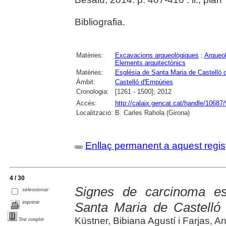
Bibliografia.
Matèries:
Excavacions arqueològiques
;
Arqueol
Elements arquitectònics
Matèries:
Església de Santa Maria de Castelló 
Àmbit:
Castelló d'Empúries
Cronologia:
[1261 - 1500]; 2012
Accés:
http://calaix.gencat.cat/handle/10687
Localització:
B. Carles Rahola (Girona)
Enllaç permanent a aquest regis
4 / 30
Signes de carcinoma e
seleccionar
imprimir
Santa Maria de Castelló
Küstner, Bibiana Agustí i Farjas, 
Text complet