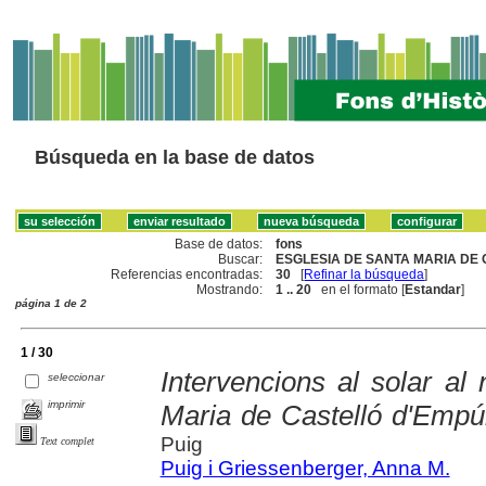
Búsqueda en la base de datos
Base de datos:
fons
Buscar:
ESGLESIA DE SANTA MARIA DE 
Referencias encontradas:
30
[
Refinar la búsqueda
]
Mostrando:
1 .. 20
en el formato [
Estandar
]
página 1 de 2
1 / 30
Intervencions al solar al
seleccionar
imprimir
Maria de Castelló d'Empú
Puig
Text complet
Puig i Griessenberger, Anna M.