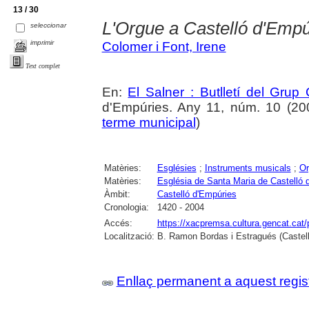
13 / 30
L'Orgue a Castelló d'Empú
seleccionar
imprimir
Colomer i Font, Irene
Text complet
En:
El Salner : Butlletí del Grup
d'Empúries. Any 11, núm. 10 (2004
terme municipal
)
Matèries:
Esglésies
;
Instruments musicals
;
Or
Matèries:
Església de Santa Maria de Castelló 
Àmbit:
Castelló d'Empúries
Cronologia:
1420 - 2004
Accés:
https://xacpremsa.cultura.gencat.ca
Localització:
B. Ramon Bordas i Estragués (Castell
Enllaç permanent a aquest regis