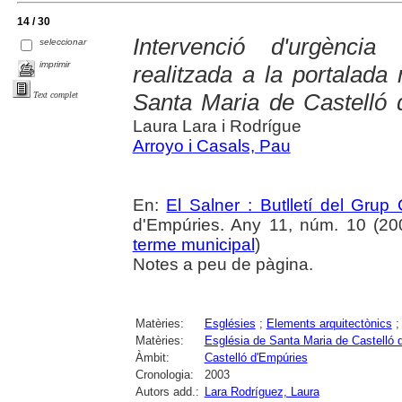
14 / 30
Intervenció d'urgència 
seleccionar
imprimir
realitzada a la portalada
Santa Maria de Castelló 
Text complet
Laura Lara i Rodrígue
Arroyo i Casals, Pau
En:
El Salner : Butlletí del Grup
d'Empúries. Any 11, núm. 10 (2004
terme municipal
)
Notes a peu de pàgina.
Matèries:
Esglésies
;
Elements arquitectònics
Matèries:
Església de Santa Maria de Castelló 
Àmbit:
Castelló d'Empúries
Cronologia:
2003
Autors add.:
Lara Rodríguez, Laura