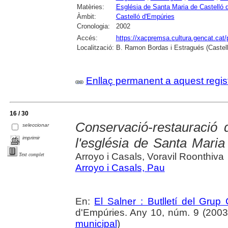
Matèries:
Església de Santa Maria de Castelló 
Àmbit:
Castelló d'Empúries
Cronologia:
2002
Accés:
https://xacpremsa.cultura.gencat.ca
Localització:
B. Ramon Bordas i Estragués (Castell
Enllaç permanent a aquest regis
16 / 30
Conservació-restauració d
seleccionar
imprimir
l'església de Santa Maria
Arroyo i Casals, Voravil Roonthiva
Text complet
Arroyo i Casals, Pau
En:
El Salner : Butlletí del Grup
d'Empúries. Any 10, núm. 9 (2003) ,
municipal
)