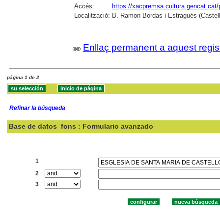
Accés:
https://xacpremsa.cultura.gencat.ca
Localització:
B. Ramon Bordas i Estragués (Castell
Enllaç permanent a aquest regis
página 1 de 2
Refinar la búsqueda
Base de datos
fons : Formulario avanzado
Buscar:
1
2
3