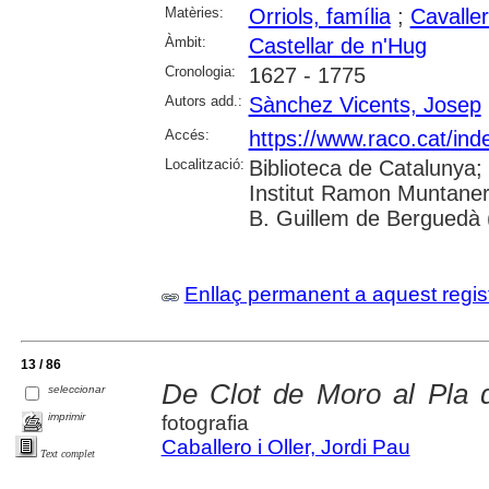
Matèries:
Orriols, família
;
Cavaller
Àmbit:
Castellar de n'Hug
Cronologia:
1627 - 1775
Autors add.:
Sànchez Vicents, Josep
Accés:
https://www.raco.cat/ind
Localització:
Biblioteca de Catalunya;
Institut Ramon Muntaner
B. Guillem de Berguedà (
Enllaç permanent a aquest regis
13 / 86
De Clot de Moro al Pla d
seleccionar
imprimir
fotografia
Caballero i Oller, Jordi Pau
Text complet