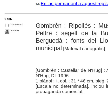
Enllaç permanent a aquest regis
9 / 86
Gombrèn : Ripollès : Mu
seleccionar
imprimir
Peltre : segell de la Bu
Berguedà : fonts del Llo
municipal
[Material cartogràfic]
[Gombrèn ; Castellar de N'Hug] :
N'Hug, DL 1996
1 plànol : il. col. ; 31 * 46 cm, pleg
[Escala no determinada]. Inclou i
propaganda comercial.