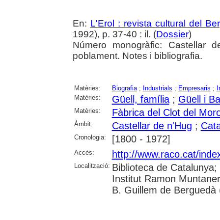
En:
L'Erol : revista cultural del B
1992), p. 37-40 : il. (
Dossier
)
Número monogràfic: Castellar 
poblament. Notes i bibliografia.
Matèries:
Biografia
;
Industrials
;
Empresaris
;
I
Matèries:
Güell, família
;
Güell i B
Matèries:
Fàbrica del Clot del Mor
Àmbit:
Castellar de n'Hug
;
Cat
Cronologia:
[1800 - 1972]
Accés:
http://www.raco.cat/inde
Localització:
Biblioteca de Catalunya;
Institut Ramon Muntaner
B. Guillem de Berguedà (