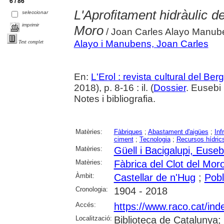
6 / 86
L'Aprofitament hidràulic de
seleccionar
imprimir
Moro
/ Joan Carles Alayo Manub
Alayo i Manubens, Joan Carles
Text complet
En:
L'Erol : revista cultural del Be
2018), p. 8-16 : il. (
Dossier
. Eusebi
Notes i bibliografia.
Matèries:
Fàbriques
;
Abastament d'aigües
;
Inf
ciment
;
Tecnologia
;
Recursos hídric
Matèries:
Güell i Bacigalupi, Euseb
Matèries:
Fàbrica del Clot del Mor
Àmbit:
Castellar de n'Hug
;
Pobl
Cronologia:
1904 - 2018
Accés:
https://www.raco.cat/ind
Localització:
Biblioteca de Catalunya;