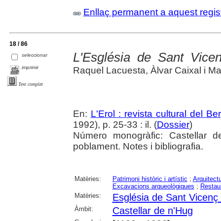
Enllaç permanent a aquest regis
18 / 86
L'Església de Sant Vice
seleccionar
imprimir
Raquel Lacuesta, Àlvar Caixal i Mata
Text complet
En:
L'Erol : revista cultural del B
1992), p. 25-33 : il. (
Dossier
)
Número monogràfic: Castellar 
poblament. Notes i bibliografia.
Matèries:
Patrimoni històric i artístic
;
Arquitectu
Excavacions arqueològiques
;
Restaur
Matèries:
Església de Sant Vicenç
Àmbit:
Castellar de n'Hug