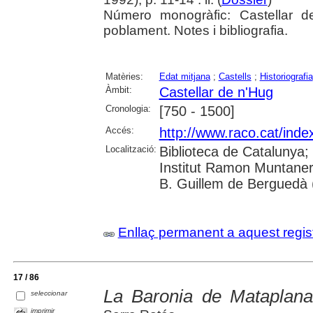
Número monogràfic: Castellar 
poblament. Notes i bibliografia.
Matèries:
Edat mitjana
;
Castells
;
Historiografia
Àmbit:
Castellar de n'Hug
Cronologia:
[750 - 1500]
Accés:
http://www.raco.cat/inde
Localització:
Biblioteca de Catalunya;
Institut Ramon Muntaner
B. Guillem de Berguedà (
Enllaç permanent a aquest regis
17 / 86
La Baronia de Mataplana
seleccionar
imprimir