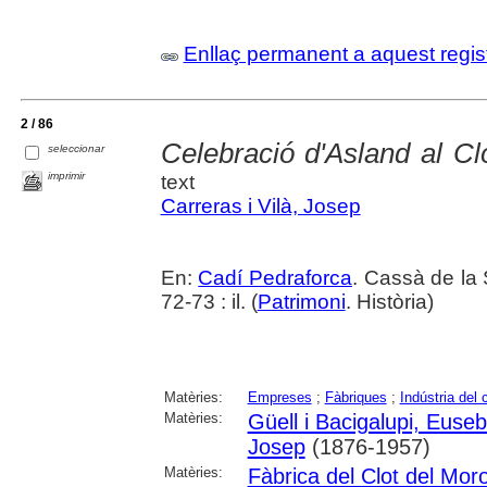
Enllaç permanent a aquest regis
2 / 86
Celebració d'Asland al Cl
seleccionar
imprimir
text
Carreras i Vilà, Josep
En:
Cadí Pedraforca
. Cassà de la 
72-73 : il. (
Patrimoni
. Història)
Matèries:
Empreses
;
Fàbriques
;
Indústria del 
Matèries:
Güell i Bacigalupi, Euseb
Josep
(1876-1957)
Matèries:
Fàbrica del Clot del Mor