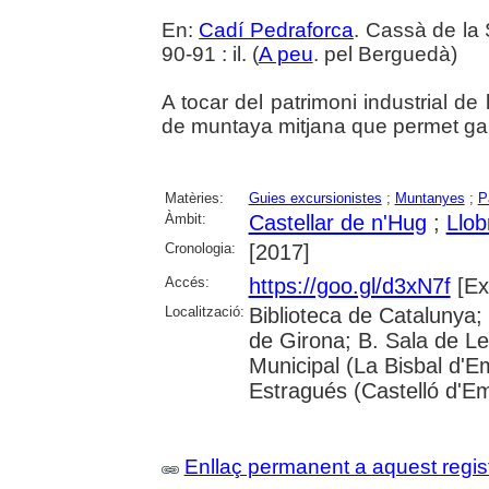
En:
Cadí Pedraforca
. Cassà de la 
90-91 : il. (
A peu
. pel Berguedà)
A tocar del patrimoni industrial de 
de muntaya mitjana que permet gau
Matèries:
Guies excursionistes
;
Muntanyes
;
P
Àmbit:
Castellar de n'Hug
;
Llob
Cronologia:
[2017]
Accés:
https://goo.gl/d3xN7f
[Ex
Localització:
Biblioteca de Catalunya; 
de Girona; B. Sala de Le
Municipal (La Bisbal d'
Estragués (Castelló d'E
Enllaç permanent a aquest regis