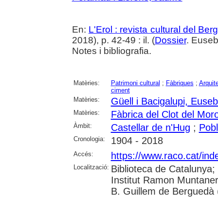
En:
L'Erol : revista cultural del Be
2018), p. 42-49 : il. (
Dossier
. Euseb
Notes i bibliografia.
Matèries:
Patrimoni cultural
;
Fàbriques
;
Arquite
ciment
Matèries:
Güell i Bacigalupi, Euseb
Matèries:
Fàbrica del Clot del Mor
Àmbit:
Castellar de n'Hug
;
Pobl
Cronologia:
1904 - 2018
Accés:
https://www.raco.cat/ind
Localització:
Biblioteca de Catalunya;
Institut Ramon Muntaner
B. Guillem de Berguedà (