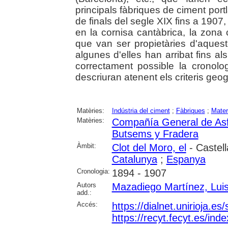
principals fàbriques de ciment po
de finals del segle XIX fins a 1907,
en la cornisa cantàbrica, la zona ca
que van ser propietàries d'aquest
algunes d'elles han arribat fins als
correctament possible la cronolo
descriuran atenent els criteris geog
Matèries:
Indústria del ciment
;
Fàbriques
;
Mater
Matèries:
Compañía General de Asfa
Butsems y Fradera
Àmbit:
Clot del Moro, el
- Castell
Catalunya
;
Espanya
Cronologia:
1894 - 1907
Autors
Mazadiego Martínez, Luis
add.:
Accés:
https://dialnet.unirioja.e
https://recyt.fecyt.es/in