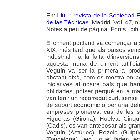
En:
Llull : revista de la Sociedad
de las Técnicas
. Madrid. Vol. 47, n
Notes a peu de pàgina. Fonts i bibl
El ciment portland va començar a s
XIX, més tard que als països veïn
industrial i a la falta d'inversio
aquesta mena de ciment artificia
Veguín va ser la primera a prod
obstant això, com es mostra en aq
iniciatives al nostre país que h
oblidades, potser perquè en la ma
van tenir un recorregut curt, sense 
de suport econòmic o per una defi
empreses pioneres, cas de les s
Figueras (Girona), Huelva, Cinq
(Cadis), es van anteposar als gra
Veguín (Astúries), Rezola (Guip
(Barcelona), etc., que farien 