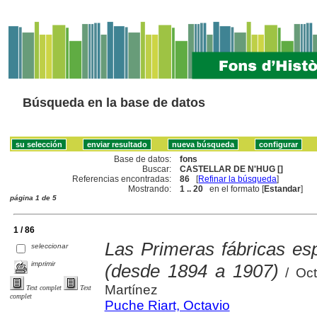
Búsqueda en la base de datos
Base de datos:
fons
Buscar:
CASTELLAR DE N'HUG []
Referencias encontradas:
86
[
Refinar la búsqueda
]
Mostrando:
1 .. 20
en el formato [
Estandar
]
página 1 de 5
1 / 86
Las Primeras fábricas es
seleccionar
imprimir
(desde 1894 a 1907)
/ Oct
Martínez
Text complet
Text
complet
Puche Riart, Octavio