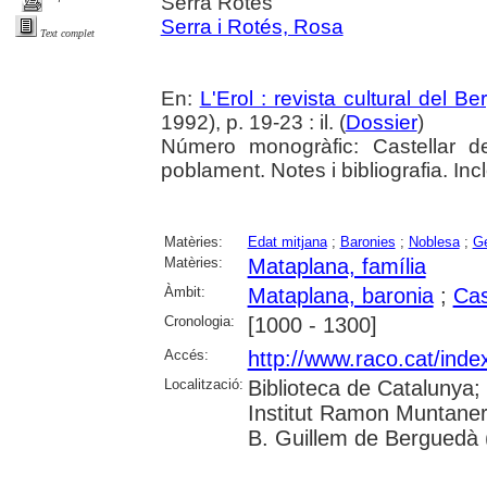
Serra Rotés
Serra i Rotés, Rosa
Text complet
En:
L'Erol : revista cultural del B
1992), p. 19-23 : il. (
Dossier
)
Número monogràfic: Castellar 
poblament. Notes i bibliografia. In
Matèries:
Edat mitjana
;
Baronies
;
Noblesa
;
Ge
Matèries:
Mataplana, família
Àmbit:
Mataplana, baronia
;
Cas
Cronologia:
[1000 - 1300]
Accés:
http://www.raco.cat/inde
Localització:
Biblioteca de Catalunya;
Institut Ramon Muntaner
B. Guillem de Berguedà (