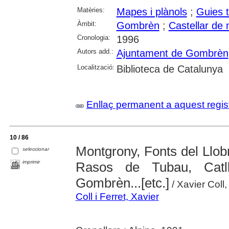
Matèries:
Mapes i plànols
;
Guies t
Àmbit:
Gombrèn
;
Castellar de 
Cronologia:
1996
Autors add.:
Ajuntament de Gombrèn
Localització:
Biblioteca de Catalunya
Enllaç permanent a aquest regis
10 / 86
Montgrony, Fonts del Llobr
seleccionar
imprimir
Rasos de Tubau, Catll
Gombrèn...[etc.]
/ Xavier Coll,
Coll i Ferret, Xavier