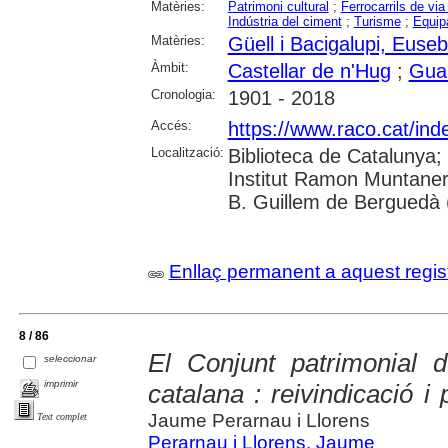
Matèries:
Patrimoni cultural
;
Ferrocarrils de via
Indústria del ciment
;
Turisme
;
Equip
Matèries:
Güell i Bacigalupi, Euseb
Àmbit:
Castellar de n'Hug
;
Guar
Cronologia:
1901 - 2018
Accés:
https://www.raco.cat/ind
Localització:
Biblioteca de Catalunya;
Institut Ramon Muntaner
B. Guillem de Berguedà (
Enllaç permanent a aquest regis
8 / 86
El Conjunt patrimonial 
seleccionar
imprimir
catalana : reivindicació i
Jaume Perarnau i Llorens
Text complet
Perarnau i Llorens, Jaume