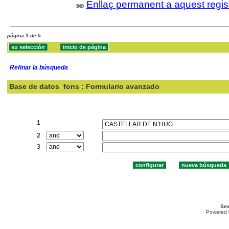
Enllaç permanent a aquest regis
página 1 de 5
Refinar la búsqueda
Base de datos
fons : Formulario avanzado
Buscar:
1
2
3
Sea
Powered