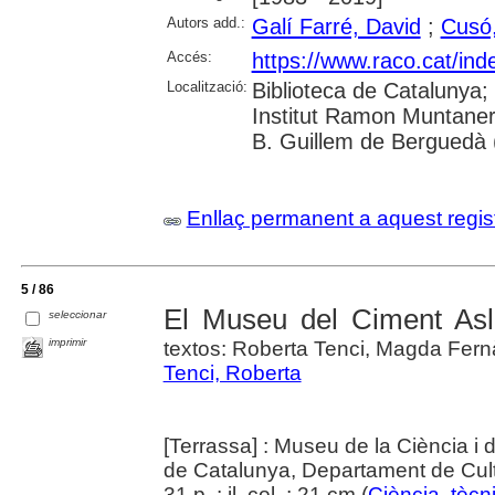
Autors add.:
Galí Farré, David
;
Cusó
Accés:
https://www.raco.cat/ind
Localització:
Biblioteca de Catalunya;
Institut Ramon Muntaner
B. Guillem de Berguedà (
Enllaç permanent a aquest regis
5 / 86
El Museu del Ciment Asl
seleccionar
imprimir
textos: Roberta Tenci, Magda Fern
Tenci, Roberta
[Terrassa] : Museu de la Ciència i 
de Catalunya, Departament de Cult
31 p. : il. col. ; 21 cm (
Ciència, tècni