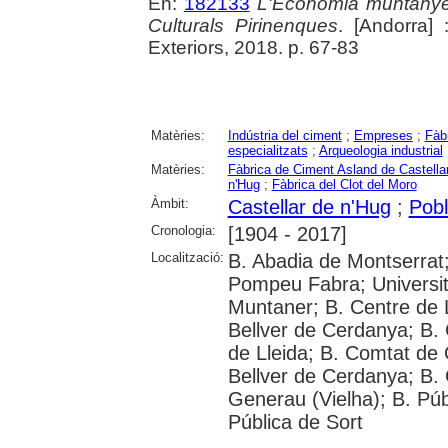
En:
182133
L'Economia muntanyen
Culturals Pirinenques
. [Andorra] 
Exteriors, 2018. p. 67-83
Matèries:
Indústria del ciment
;
Empreses
;
Fàb
especialitzats
;
Arqueologia industrial
Matèries:
Fàbrica de Ciment Asland de Castella
n'Hug
;
Fàbrica del Clot del Moro
Àmbit:
Castellar de n'Hug
;
Pobl
Cronologia:
[1904 - 2017]
Localització:
B. Abadia de Montserrat; 
Pompeu Fabra; Universi
Muntaner; B. Centre de 
Bellver de Cerdanya; B. 
de Lleida; B. Comtat de 
Bellver de Cerdanya; B. 
Generau (Vielha); B. Púb
Pública de Sort