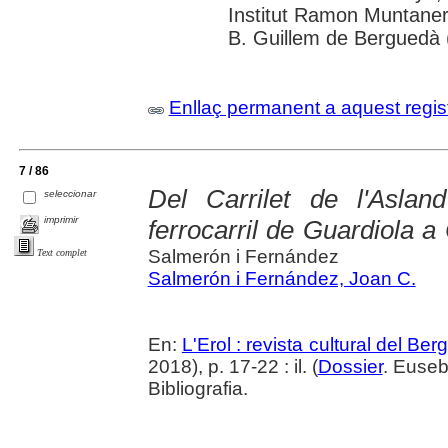
Institut Ramon Muntaner
B. Guillem de Berguedà (
Enllaç permanent a aquest regis
7 / 86
Del Carrilet de l'Asla
seleccionar
imprimir
ferrocarril de Guardiola a
Salmerón i Fernández
Text complet
Salmerón i Fernández, Joan C.
En:
L'Erol : revista cultural del Be
2018), p. 17-22 : il. (
Dossier
. Euseb
Bibliografia.