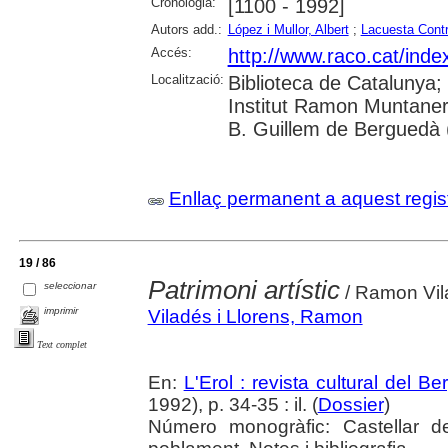
Cronologia:
[1100 - 1992]
Autors add.:
López i Mullor, Albert
;
Lacuesta Contr
Accés:
http://www.raco.cat/inde
Localització:
Biblioteca de Catalunya;
Institut Ramon Muntaner
B. Guillem de Berguedà (
Enllaç permanent a aquest regis
19 / 86
Patrimoni artístic
seleccionar
/ Ramon Vila
imprimir
Viladés i Llorens, Ramon
Text complet
En:
L'Erol : revista cultural del B
1992), p. 34-35 : il. (
Dossier
)
Número monogràfic: Castellar 