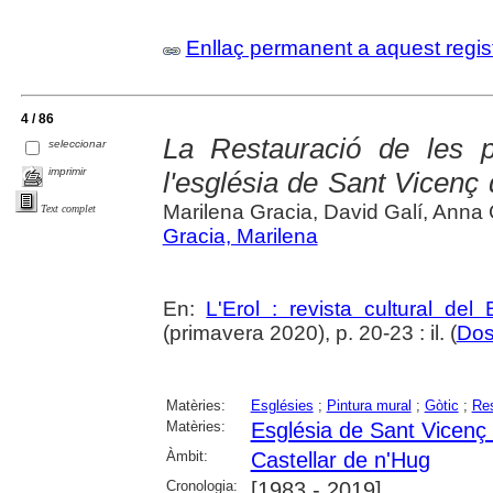
Enllaç permanent a aquest regis
4 / 86
La Restauració de les p
seleccionar
imprimir
l'església de Sant Vicenç
Marilena Gracia, David Galí, Anna
Text complet
Gracia, Marilena
En:
L'Erol : revista cultural del
(primavera 2020), p. 20-23 : il. (
Dos
Matèries:
Esglésies
;
Pintura mural
;
Gòtic
;
Res
Matèries:
Església de Sant Vicenç
Àmbit:
Castellar de n'Hug
Cronologia:
[1983 - 2019]