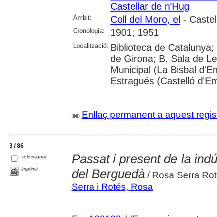
Castellar de n'Hug
Àmbit:
Coll del Moro, el
- Castel
Cronologia:
1901; 1951
Localització:
Biblioteca de Catalunya; 
de Girona; B. Sala de Le
Municipal (La Bisbal d'
Estragués (Castelló d'E
Enllaç permanent a aquest regis
3 / 86
Passat i present de la ind
seleccionar
imprimir
del Berguedà
/ Rosa Serra Ro
Serra i Rotés, Rosa