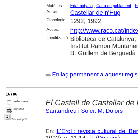
Matèries:
Edat mitjana
;
Carta de poblament
;
F
Àmbit:
Castellar de n'Hug
Cronologia:
1292; 1992
Accés:
http://www.raco.cat/inde
Localització:
Biblioteca de Catalunya;
Institut Ramon Muntaner
B. Guillem de Berguedà (
Enllaç permanent a aquest regis
16 / 86
El Castell de Castellar de
seleccionar
imprimir
Santandreu i Soler, M. Dolors
Text complet
En:
L'Erol : revista cultural del B
1992), p. 11-14 : il. (
Dossier
)