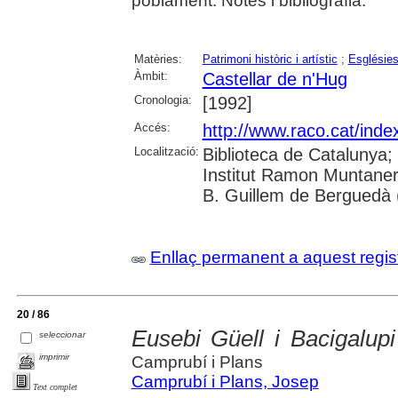
poblament. Notes i bibliografia.
Matèries:
Patrimoni històric i artístic
;
Esglésie
Àmbit:
Castellar de n'Hug
Cronologia:
[1992]
Accés:
http://www.raco.cat/inde
Localització:
Biblioteca de Catalunya;
Institut Ramon Muntaner
B. Guillem de Berguedà (
Enllaç permanent a aquest regis
20 / 86
Eusebi Güell i Bacigalupi
seleccionar
imprimir
Camprubí i Plans
Camprubí i Plans, Josep
Text complet