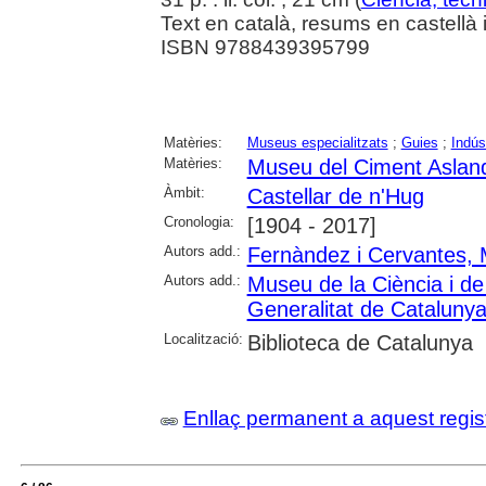
Text en català, resums en castellà 
ISBN 9788439395799
Matèries:
Museus especialitzats
;
Guies
;
Indús
Matèries:
Museu del Ciment Asland
Àmbit:
Castellar de n'Hug
Cronologia:
[1904 - 2017]
Autors add.:
Fernàndez i Cervantes,
Autors add.:
Museu de la Ciència i de
Generalitat de Cataluny
Localització:
Biblioteca de Catalunya
Enllaç permanent a aquest regis