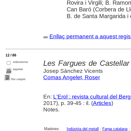
Rovira i Virgili; B. Ramo
Can Baró (Corbera de Ll
B. de Santa Margarida i 
Enllaç permanent a aquest regis
12 / 86
Les Fargues de Castellar
seleccionar
imprimir
Josep Sànchez Vicents
Comas Angelet, Roser
Text complet
En:
L'Erol : revista cultural del Be
2017), p. 39-45 : il. (
Articles
)
Notes.
Matèries:
Indústria del metall
;
Farga catalana
;