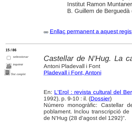
Institut Ramon Muntaner
B. Guillem de Berguedà (
Enllaç permanent a aquest regis
15 / 86
Castellar de N'Hug. La c
seleccionar
imprimir
Antoni Pladevall i Font
Pladevall i Font, Antoni
Text complet
En:
L'Erol : revista cultural del B
1992), p. 9-10 : il. (
Dossier
)
Número monogràfic: Castellar 
poblament. Inclou transcripció de
de N'Hug (28 d'agost del 1292)".