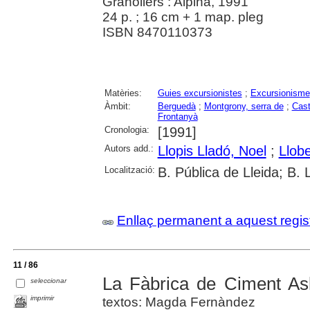
Granollers : Alpina, 1991
24 p. ; 16 cm + 1 map. pleg
ISBN 8470110373
Matèries:
Guies excursionistes
;
Excursionisme
Àmbit:
Berguedà
;
Montgrony, serra de
;
Cast
Frontanyà
Cronologia:
[1991]
Autors add.:
Llopis Lladó, Noel
;
Llobe
Localització:
B. Pública de Lleida; B. 
Enllaç permanent a aquest regis
11 / 86
La Fàbrica de Ciment As
seleccionar
imprimir
textos: Magda Fernàndez