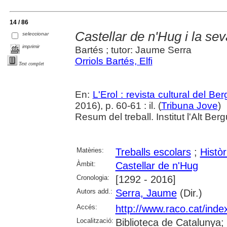
14 / 86
Castellar de n'Hug i la sev
seleccionar
imprimir
Bartés ; tutor: Jaume Serra
Orriols Bartés, Elfi
Text complet
En:
L'Erol : revista cultural del Be
2016), p. 60-61 : il. (
Tribuna Jove
)
Resum del treball. Institut l'Alt Ber
Matèries:
Treballs escolars
;
Històr
Àmbit:
Castellar de n'Hug
Cronologia:
[1292 - 2016]
Autors add.:
Serra, Jaume
(Dir.)
Accés:
http://www.raco.cat/inde
Localització:
Biblioteca de Catalunya;