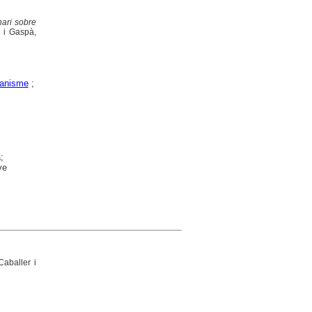
nari sobre
 i Gaspà,
lanisme
;
;
ve
aballer i