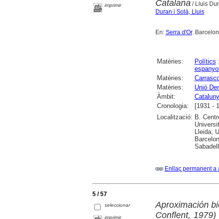
Catalana
/ Lluis Du
imprimir
Duran i Solà, Lluis
En:
Serra d'Or
. Barcelon
Matèries:
Polítics
espanyol
Matèries:
Carrasco
Matèries:
Unió De
Àmbit:
Catalun
Cronologia:
[1931 - 
Localització:
B. Centr
Universi
Lleida; U
Barcelon
Sabadell
Enllaç permanent a 
5 / 57
Aproximación bi
seleccionar
Conflent, 1979
imprimir