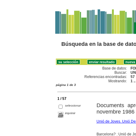
Búsqueda en la base de dat
Base de datos:
FO
Buscar:
UN
Referencias encontradas:
57
Mostrando:
1 .
página 1 de 3
1 / 57
Documents apr
seleccionar
novembre 1986
imprimir
Unió de Joves. Unió De
Barcelona? : Unió de J