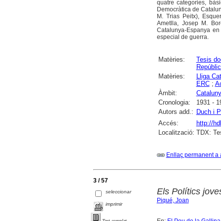
quatre categories, bàs
Democràtica de Catalu
M. Trias Peitx), Esqu
Ametlla, Josep M. Bor
Catalunya-Espanya en t
especial de guerra.
Matèries:
Tesis do
Repúblic
Matèries:
Lliga Ca
ERC
;
A
Àmbit:
Catalun
Cronologia:
1931 - 1
Autors add.:
Duch i P
Accés:
http://h
Localització:
TDX: Tes
Enllaç permanent a 
3 / 57
Els Polítics jo
seleccionar
Piqué, Joan
imprimir
Text complet