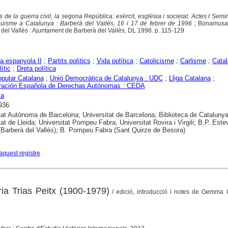
 de la guerra civil, la segona República: exèrcit, església i societat. Actes I Semi
anquisme a Catalunya : Barberà del Vallès, 16 i 17 de febrer de 1996
; Bonamusa
 del Vallès : Ajuntament de Barberà del Vallès, DL 1998. p. 115-129
a espanyola II
;
Partits polítics
;
Vida política
;
Catolicisme
;
Carlisme
;
Cata
lític
;
Dreta política
pular Catalana
;
Unió Democràtica de Catalunya : UDC
;
Lliga Catalana
;
ración Española de Derechas Autónomas : CEDA
ya
936
tat Autònoma de Barcelona; Universitat de Barcelona; Biblioteca de Catalunya
tat de Lleida; Universitat Pompeu Fabra; Universitat Rovira i Virgili; B.P. Este
(Barberà del Vallès); B. Pompeu Fabra (Sant Quirze de Besora)
aquest registre
a Trias Peitx (1900-1979)
/ edició, introducció i notes de Gemma C