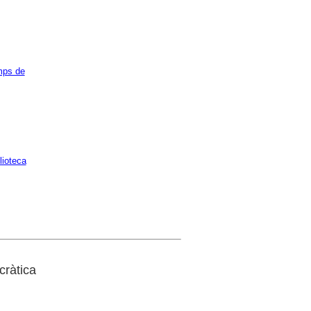
ps de
lioteca
cràtica