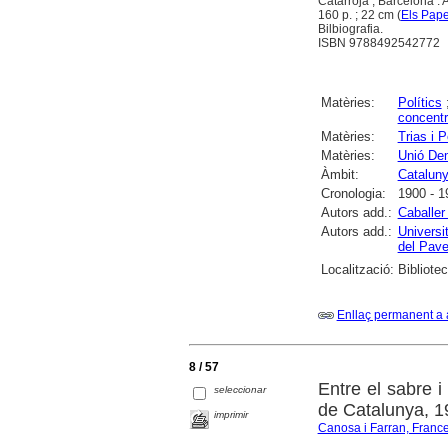
Catarroja ; Barcelona : 
160 p. ; 22 cm (
Els Pape
Bilbiografia.
ISBN 9788492542772
Matèries:
Polítics
concentr
Matèries:
Trias i 
Matèries:
Unió De
Àmbit:
Catalun
Cronologia:
1900 - 1
Autors add.:
Caballe
Autors add.:
Universi
del Pave
Localització:
Bibliote
Enllaç permanent a 
8 / 57
Entre el sabre i
seleccionar
de Catalunya, 
imprimir
Canosa i Farran, Franc