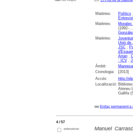
En:
El Pou de la Gallina
Matèries:
Polítics
Entrevis
Matèries:
Morales 
(1992-...
Gonzále
Matèries:
Joventut
Unió de
JSC
;
Pa
d'Esquer
Arran
;
C
: ICV
;
J
Àmbit:
Manresa
Cronologia:
[2013]
Accés:
http://e
Localització:
Bibliote
Ateneu L
Gallifa 
Enllaç permanent a 
4 / 57
Manuel Carrasco
seleccionar