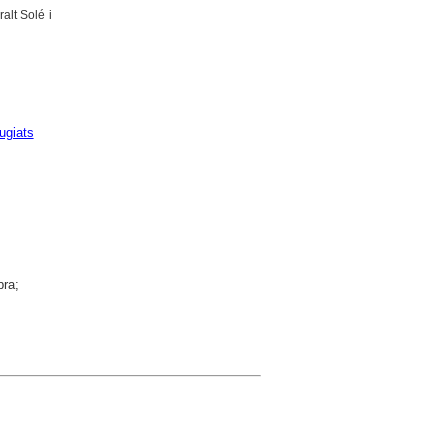
alt Solé i
ugiats
bra;