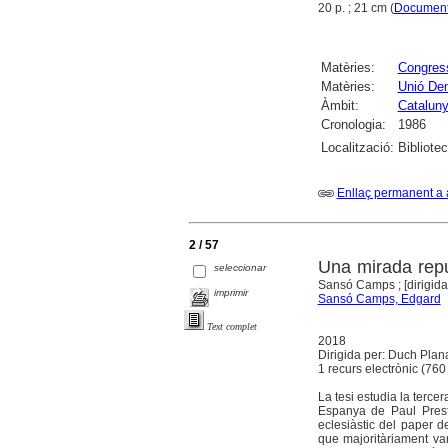
20 p. ; 21 cm (
Documents
Matèries:
Congres
Matèries:
Unió De
Àmbit:
Catalun
Cronologia:
1986
Localització:
Bibliote
Enllaç permanent a 
2 / 57
Una mirada repu
seleccionar
Sansó Camps ; [dirigida
imprimir
Sansó Camps, Edgard
Text complet
2018
Dirigida per: Duch Plana,
1 recurs electrònic (760 
La tesi estudia la terce
Espanya de Paul Presto
eclesiàstic del paper d
que majoritàriament van