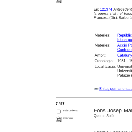
En:
121374
Antecedents
la guerra civil i el fr
Francesc (Dir.). Barberà
Matèries:
Repúblic
Ideari po
Matèries:
Acció Po
Confede
Àmbit:
Catalun
Cronologia:
1931 - 1
Localització:
Universi
Universi
Paluzie 
Enllaç permanent a 
7 / 57
Fons Josep Mari
seleccionar
Queralt Solé
imprimir