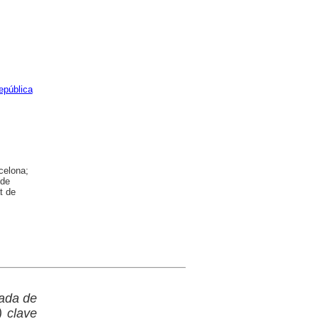
epública
celona;
 de
t de
rada de
 clave