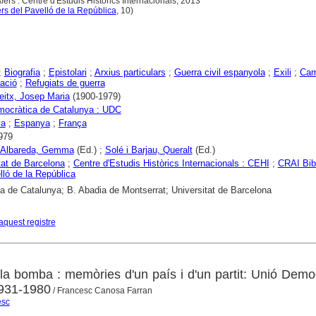
Afers : Centre d'Estudis Històrics Internacionals, 2013
rs del Pavelló de la República
, 10)
;
Biografia
;
Epistolari
;
Arxius particulars
;
Guerra civil espanyola
;
Exili
;
Cam
ació
;
Refugiats de guerra
Peitx, Josep Maria
(1900-1979)
mocràtica de Catalunya : UDC
ya
;
Espanya
;
França
979
r Albareda, Gemma
(Ed.) ;
Solé i Barjau, Queralt
(Ed.)
tat de Barcelona
;
Centre d'Estudis Històrics Internacionals : CEHI
;
CRAI Bib
lló de la República
ca de Catalunya; B. Abadia de Montserrat; Universitat de Barcelona
aquest registre
 la bomba : memòries d'un país i d'un partit: Unió Demo
1931-1980
/ Francesc Canosa Farran
esc