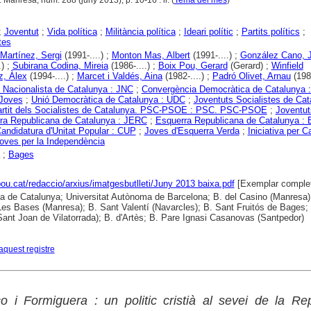
. Manresa, núm. 288 (juny 2013), p. 10-16 : il. (
Tema del mes
)
;
Joventut
;
Vida política
;
Militància política
;
Ideari polític
;
Partits polítics
;
tes
Martínez, Sergi
(1991-....) ;
Monton Mas, Albert
(1991-....) ;
González Cano, 
.) ;
Subirana Codina, Mireia
(1986-....) ;
Boix Pou, Gerard
(Gerard) ;
Winfield
z, Àlex
(1994-....) ;
Marcet i Valdés, Aina
(1982-....) ;
Padró Olivet, Arnau
(1987
 Nacionalista de Catalunya : JNC
;
Convergència Democràtica de Catalunya 
 Joves
;
Unió Democràtica de Catalunya : UDC
;
Joventuts Socialistes de Cat
rtit dels Socialistes de Catalunya. PSC-PSOE : PSC. PSC-PSOE
;
Joventut
ra Republicana de Catalunya : JERC
;
Esquerra Republicana de Catalunya :
andidatura d'Unitat Popular : CUP
;
Joves d'Esquerra Verda
;
Iniciativa per C
oves per la Independència
;
Bages
lpou.cat/redaccio/arxius/imatgesbutlleti/Juny 2013 baixa.pdf
[Exemplar comple
ca de Catalunya; Universitat Autònoma de Barcelona; B. del Casino (Manresa)
es Bases (Manresa); B. Sant Valentí (Navarcles); B. Sant Fruitós de Bages; 
(Sant Joan de Vilatorrada); B. d'Artès; B. Pare Ignasi Casanovas (Santpedor)
aquest registre
 i Formiguera : un politic cristià al sevei de la Re