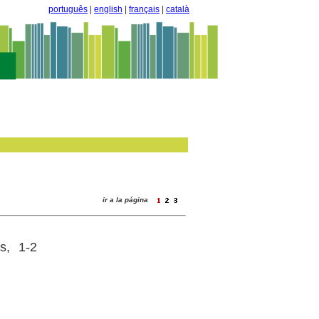
português
|
english
|
français
|
català
ir a la página
s, 1-2