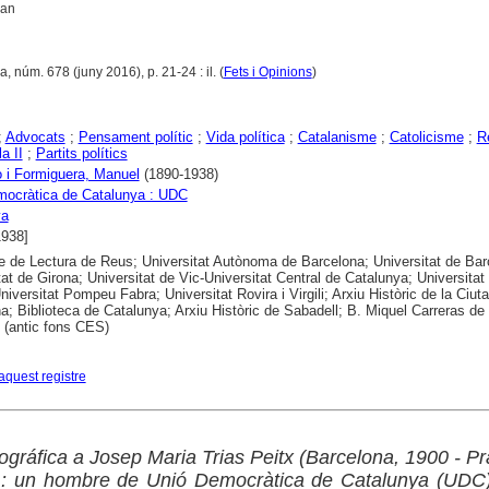
ran
a, núm. 678 (juny 2016), p. 21-24 : il. (
Fets i Opinions
)
;
Advocats
;
Pensament polític
;
Vida política
;
Catalanisme
;
Catolicisme
;
R
a II
;
Partits polítics
 i Formiguera, Manuel
(1890-1938)
mocràtica de Catalunya : UDC
ya
1938]
e de Lectura de Reus; Universitat Autònoma de Barcelona; Universitat de Bar
tat de Girona; Universitat de Vic-Universitat Central de Catalunya; Universitat
niversitat Pompeu Fabra; Universitat Rovira i Virgili; Arxiu Històric de la Ciuta
a; Biblioteca de Catalunya; Arxiu Històric de Sabadell; B. Miquel Carreras de
 (antic fons CES)
aquest registre
ográfica a Josep Maria Trias Peitx (Barcelona, 1900 - P
) : un hombre de Unió Democràtica de Catalunya (UDC)