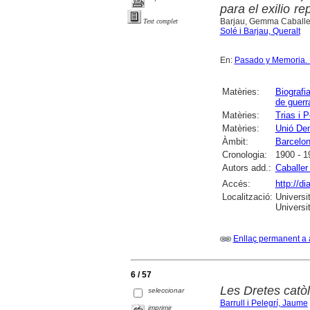
para el exilio r
Barjau, Gemma Caballe
Text complet
Solé i Barjau, Queralt
En:
Pasado y Memoria. 
Matèries:
Biografi
de guerr
Matèries:
Trias i 
Matèries:
Unió De
Àmbit:
Barcelo
Cronologia:
1900 - 1
Autors add.:
Caballe
Accés:
http://d
Localització:
Universi
Universit
Enllaç permanent a 
6 / 57
Les Dretes catò
seleccionar
Barrull i Pelegrí, Jaume
imprimir