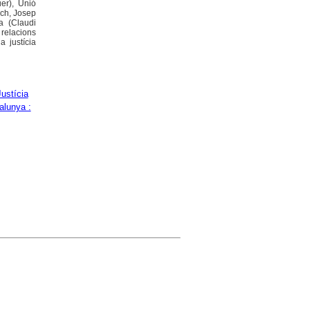
er), Unió
ch, Josep
a (Claudi
relacions
 justícia
Justícia
alunya :