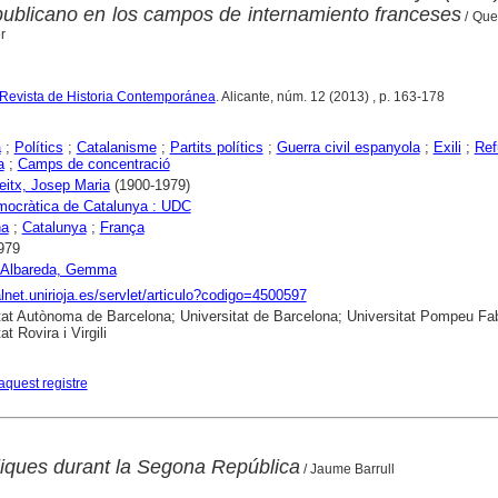
epublicano en los campos de internamiento franceses
/ Quer
r
Revista de Historia Contemporánea
. Alicante, núm. 12 (2013) , p. 163-178
a
;
Polítics
;
Catalanisme
;
Partits polítics
;
Guerra civil espanyola
;
Exili
;
Ref
a
;
Camps de concentració
Peitx, Josep Maria
(1900-1979)
mocràtica de Catalunya : UDC
na
;
Catalunya
;
França
979
r Albareda, Gemma
ialnet.unirioja.es/servlet/articulo?codigo=4500597
tat Autònoma de Barcelona; Universitat de Barcelona; Universitat Pompeu Fa
at Rovira i Virgili
aquest registre
liques durant la Segona República
/ Jaume Barrull