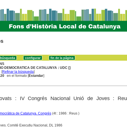
os
NS
IO DEMOCRATICA DE CATALUNYA : UDC []
[
Refinar la búsqueda
]
. 20
en el formato [
Estandar
]
ovats : IV Congrés Nacional Unió de Joves : Reu
mocràtica de Catalunya. Congrés
(4t : 1986 : Reus )
oves. Comitè Executiu Nacional, DL 1986