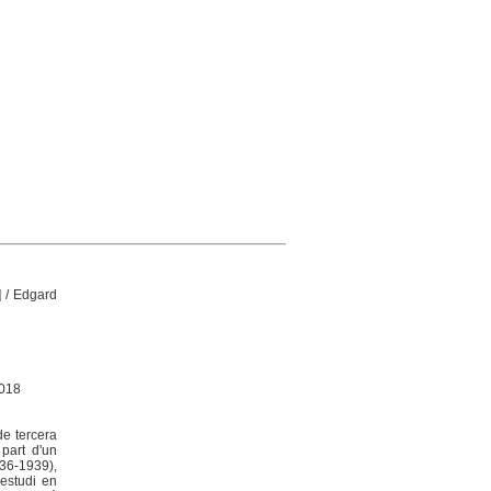
]
/ Edgard
2018
de tercera
part d'un
936-1939),
'estudi en