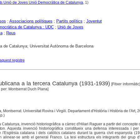
 Unió de Joves Unió Democràtica de Catalunya
, 1)
sos
;
Associacions polítiques
;
Partits polítics
;
Joventut
mocràtica de Catalunya : UDC
;
Unió de Joves
ya
;
Reus
ca de Catalunya; Universitat Autònoma de Barcelona
aquest registre
blicana a la tercera Catalunya (1931-1939)
[Fitxer informàtic
 per: Montserrat Duch Plana]
 Montserrat. Universitat Rovira i Virgili. Departament d'Història i Història de l'Art, 
p.)
ra Catalunya, invenció historiogràfica a càrrec d'Hilari Raguer a partir del concepte 
n. Aquesta invenció historiogràfica constitueix una defensa interessada i per 
e l'Església catalana i dels catòlics catalans durant la guerra civil espanyola (1
 alinear-se amb el general Franco. La tesi estructura els integrants del grup d