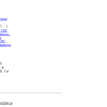
Josep
-....)
: CDC
;
alunya :
s
 ERC
;
atalunya
t]
; B.
B. Cal
pública