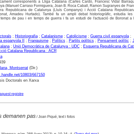
icament corresponents a Lliga Catalana (Carles Cardó, Francesc Vidal Barraqu
nya (Manuel Carraso Formiguera, Joan B. Roca Caball, Ramon Sugranyes de Fran
erra Republicana de Catalunya (Lluís Companys) i Acció Catalana Republican
onat, Amadeu Hurtado). També fa un ampli debat historiogràfic, estudia les 
emps de pau i en temps de guerra i fa un estudi de l'actuació de Boronat a la
ctorals
;
Historiografia
;
Catalanisme
;
Catolicisme
;
Guerra civil espanyola
;
a espanyola II
;
Franquisme
;
Polítics
;
Partits polítics
;
Pensament polític
;
talana
;
Unió Democràtica de Catalunya : UDC
;
Esquerra Republicana de Cat
cció Catalana Republicana : ACR
ya
939
lana, Montserrat
(Dir.)
dl.handle.net/10803/667150
is Doctorals en Xarxa
aquest registre
ves demanen pas
/ Joan Piqué, text i fotos