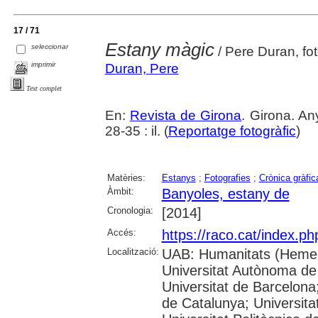
17 / 71
Estany màgic
seleccionar
/ Pere Duran, fo
imprimir
Duran, Pere
Text complet
En:
Revista de Girona
. Girona. An
28-35 : il. (
Reportatge fotogràfic
)
Matèries:
Estanys
;
Fotografies
;
Crònica gràfic
Àmbit:
Banyoles, estany de
Cronologia:
[2014]
Accés:
https://raco.cat/index.p
Localització:
UAB: Humanitats (Hemer
Universitat Autònoma de
Universitat de Barcelona;
de Catalunya; Universitat