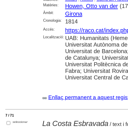
Matèries:
Howen, Otto van der
(17
Àmbit:
Girona
Cronologia:
1814
Accés:
https://raco.cat/index.p
Localització:
UAB: Humanitats (Hemer
Universitat Autònoma de
Universitat de Barcelona;
de Catalunya; Universitat
Universitat Politècnica 
Fabra; Universitat Rovira 
Universitat Central de C
Enllaç permanent a aquest regis
7 / 71
La Costa Esbravada
seleccionar
/ text i