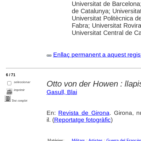
Universitat de Barcelona;
de Catalunya; Universitat
Universitat Politècnica 
Fabra; Universitat Rovira 
Universitat Central de C
Enllaç permanent a aquest regis
6 / 71
Otto von der Howen : llapi
seleccionar
imprimir
Gasull, Blai
Text complet
En:
Revista de Girona
. Girona, 
il. (
Reportatge fotogràfic
)
Matèries:
Militars
;
Artistes
;
Guerra del Francè