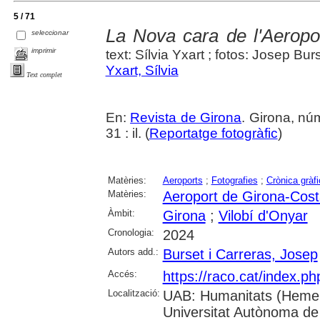
5 / 71
La Nova cara de l'Aeropo
seleccionar
imprimir
text: Sílvia Yxart ; fotos: Josep Bur
Yxart, Sílvia
Text complet
En:
Revista de Girona
. Girona, nú
31 : il. (
Reportatge fotogràfic
)
Matèries:
Aeroports
;
Fotografies
;
Crònica gràfi
Matèries:
Aeroport de Girona-Cos
Àmbit:
Girona
;
Vilobí d'Onyar
Cronologia:
2024
Autors add.:
Burset i Carreras, Josep
Accés:
https://raco.cat/index.p
Localització:
UAB: Humanitats (Hemer
Universitat Autònoma de