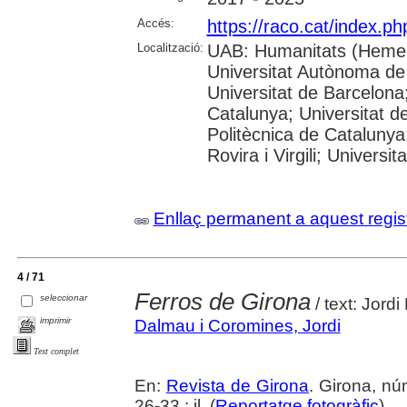
Accés:
https://raco.cat/index.p
Localització:
UAB: Humanitats (Hemer
Universitat Autònoma de
Universitat de Barcelona;
Catalunya; Universitat de
Politècnica de Catalunya
Rovira i Virgili; Universi
Enllaç permanent a aquest regis
4 / 71
Ferros de Girona
seleccionar
/ text: Jord
imprimir
Dalmau i Coromines, Jordi
Text complet
En:
Revista de Girona
. Girona, n
26-33 : il. (
Reportatge fotogràfic
)