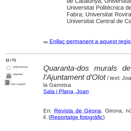
de Catalunya; Universitat
Universitat Politècnica 
Fabra; Universitat Rovira 
Universitat Central de C
Enllaç permanent a aquest regis
11 / 71
Quaranta-dos murals d
seleccionar
imprimir
l'Ajuntament d'Olot
/ text: Jo
la Garrotxa
Text complet
Sala i Plana, Joan
En:
Revista de Girona
. Girona, n
il. (
Reportatge fotogràfic
)