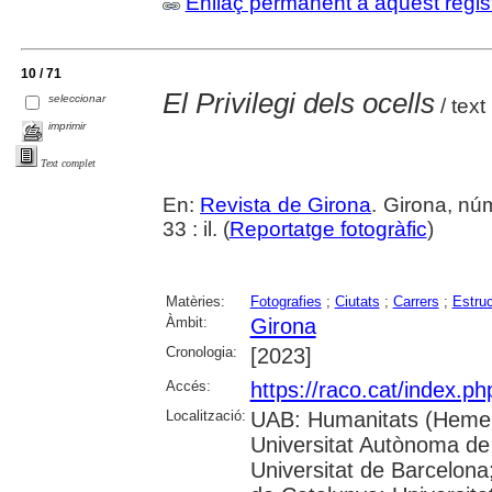
Enllaç permanent a aquest regis
10 / 71
El Privilegi dels ocells
seleccionar
/ text
imprimir
Text complet
En:
Revista de Girona
. Girona, nú
33 : il. (
Reportatge fotogràfic
)
Matèries:
Fotografies
;
Ciutats
;
Carrers
;
Estruc
Àmbit:
Girona
Cronologia:
[2023]
Accés:
https://raco.cat/index.p
Localització:
UAB: Humanitats (Hemer
Universitat Autònoma de
Universitat de Barcelona;