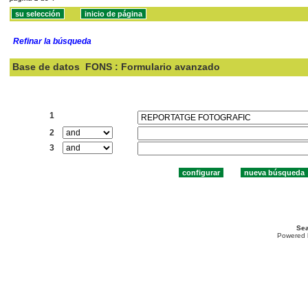
Refinar la búsqueda
Base de datos
FONS : Formulario avanzado
Buscar:
1
2
3
Sea
Powered