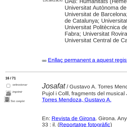
Localització:
UAB: Humanitats (Hemer
Universitat Autònoma de
Universitat de Barcelona;
de Catalunya; Universitat
Universitat Politècnica 
Fabra; Universitat Rovira 
Universitat Central de C
Enllaç permanent a aquest regis
16 / 71
Josafat
seleccionar
/ Gustavo A. Torres Mendo
imprimir
Pujol i Colll, fragments del musical
Torres Mendoza, Gustavo A.
Text complet
En:
Revista de Girona
. Girona. Any
33 : il. (
Reportatge fotogràfic
)