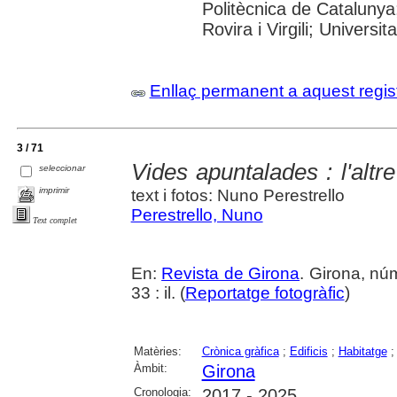
Politècnica de Catalunya
Rovira i Virgili; Universi
Enllaç permanent a aquest regis
3 / 71
Vides apuntalades : l'altr
seleccionar
imprimir
text i fotos: Nuno Perestrello
Perestrello, Nuno
Text complet
En:
Revista de Girona
. Girona, nú
33 : il. (
Reportatge fotogràfic
)
Matèries:
Crònica gràfica
;
Edificis
;
Habitatge
Àmbit:
Girona
Cronologia:
2017 - 2025