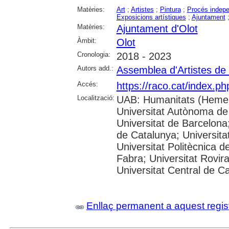
Matèries:
Art
;
Artistes
;
Pintura
;
Procés indepe
Exposicions artístiques
;
Ajuntament
Matèries:
Ajuntament d'Olot
Àmbit:
Olot
Cronologia:
2018 - 2023
Autors add.:
Assemblea d'Artistes de 
Accés:
https://raco.cat/index.p
Localització:
UAB: Humanitats (Hemer
Universitat Autònoma de
Universitat de Barcelona;
de Catalunya; Universitat
Universitat Politècnica 
Fabra; Universitat Rovira 
Universitat Central de C
Enllaç permanent a aquest regis