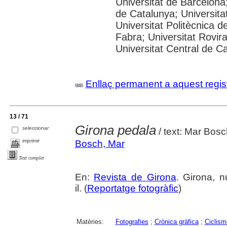
Universitat de Barcelona;
de Catalunya; Universitat
Universitat Politècnica 
Fabra; Universitat Rovira 
Universitat Central de C
Enllaç permanent a aquest regis
13 / 71
Girona pedala
seleccionar
/ text: Mar Bosch
imprimir
Bosch, Mar
Text complet
En:
Revista de Girona
. Girona, n
il. (
Reportatge fotogràfic
)
Matèries:
Fotografies
;
Crònica gràfica
;
Ciclism