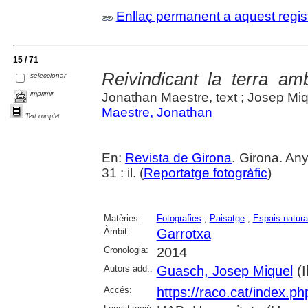
Enllaç permanent a aquest regis
15 / 71
Reivindicant la terra a
seleccionar
imprimir
Jonathan Maestre, text ; Josep Mi
Maestre, Jonathan
Text complet
En:
Revista de Girona
. Girona. An
31 : il. (
Reportatge fotogràfic
)
Matèries:
Fotografies
;
Paisatge
;
Espais natura
Àmbit:
Garrotxa
Cronologia:
2014
Autors add.:
Guasch, Josep Miquel
(Il
Accés:
https://raco.cat/index.p