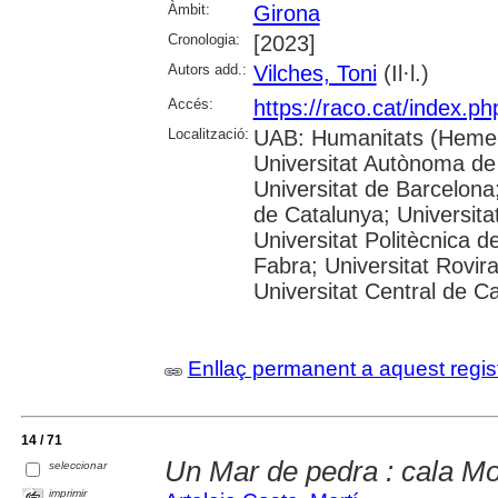
Àmbit:
Girona
Cronologia:
[2023]
Autors add.:
Vilches, Toni
(Il·l.)
Accés:
https://raco.cat/index.p
Localització:
UAB: Humanitats (Hemer
Universitat Autònoma de
Universitat de Barcelona;
de Catalunya; Universitat
Universitat Politècnica 
Fabra; Universitat Rovira 
Universitat Central de C
Enllaç permanent a aquest regis
14 / 71
Un Mar de pedra : cala M
seleccionar
imprimir