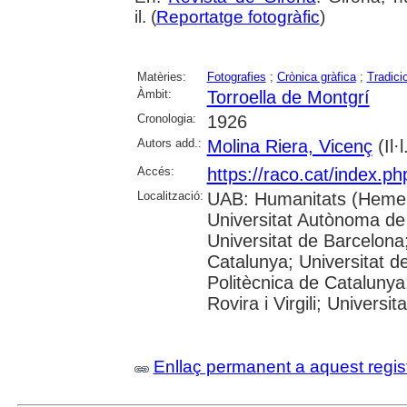
il. (
Reportatge fotogràfic
)
Matèries:
Fotografies
;
Crònica gràfica
;
Tradici
Àmbit:
Torroella de Montgrí
Cronologia:
1926
Autors add.:
Molina Riera, Vicenç
(Il·l
Accés:
https://raco.cat/index.p
Localització:
UAB: Humanitats (Hemer
Universitat Autònoma de
Universitat de Barcelona;
Catalunya; Universitat de
Politècnica de Catalunya
Rovira i Virgili; Universi
Enllaç permanent a aquest regis