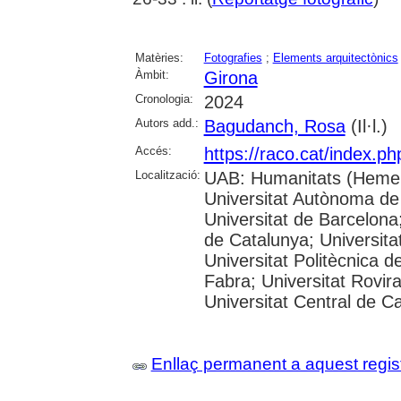
Matèries:
Fotografies
;
Elements arquitectònics
Àmbit:
Girona
Cronologia:
2024
Autors add.:
Bagudanch, Rosa
(Il·l.)
Accés:
https://raco.cat/index.p
Localització:
UAB: Humanitats (Hemer
Universitat Autònoma de
Universitat de Barcelona;
de Catalunya; Universitat
Universitat Politècnica 
Fabra; Universitat Rovira 
Universitat Central de C
Enllaç permanent a aquest regis