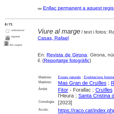
Enllaç permanent a aquest regis
8 / 71
Viure al marge
seleccionar
/ text i fotos: 
imprimir
Casas, Rafael
Text complet
En:
Revista de Girona
. Girona, nú
il. (
Reportatge fotogràfic
)
Matèries:
Espais naturals
;
Explotacions foresta
Matèries:
Mas Gran de Cruïlles
;
R
Àmbit:
Fitor
- Forallac ;
Cruïlles
l'Heura ;
Santa Cristina 
Cronologia:
[2023]
Accés:
https://raco.cat/index.p