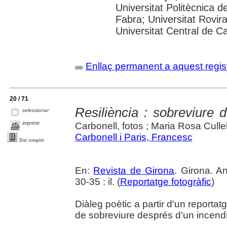
Universitat Politècnica 
Fabra; Universitat Rovira 
Universitat Central de C
Enllaç permanent a aquest regis
20 / 71
Resiliència : sobreviure 
seleccionar
imprimir
Carbonell, fotos ; Maria Rosa Cullell
Carbonell i Paris, Francesc
Text complet
En:
Revista de Girona
. Girona. A
30-35 : il. (
Reportatge fotogràfic
)
Diàleg poètic a partir d'un reportat
de sobreviure després d'un incendi