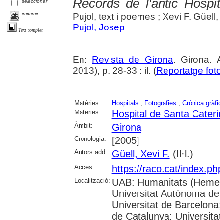
Records de l'antic Hospi
seleccionar
imprimir
Pujol, text i poemes ; Xevi F. Güell,
Pujol, Josep
Text complet
En:
Revista de Girona
. Girona.
2013), p. 28-33 : il. (
Reportatge foto
Matèries:
Hospitals
;
Fotografies
;
Crònica gràfi
Matèries:
Hospital de Santa Cater
Àmbit:
Girona
Cronologia:
[2005]
Autors add.:
Güell, Xevi F.
(Il·l.)
Accés:
https://raco.cat/index.p
Localització:
UAB: Humanitats (Hemer
Universitat Autònoma de
Universitat de Barcelona;
de Catalunya; Universitat