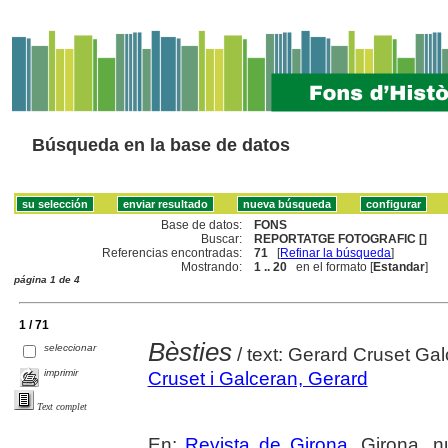
Búsqueda en la base de datos
Base de datos:
FONS
Buscar:
REPORTATGE FOTOGRAFIC []
Referencias encontradas:
71
[
Refinar la búsqueda
]
Mostrando:
1 .. 20
en el formato [
Estandar
]
página 1 de 4
1 / 71
Bèsties
seleccionar
/ text: Gerard Cruset Gal
imprimir
Cruset i Galceran, Gerard
Text complet
En:
Revista de Girona
. Girona, n