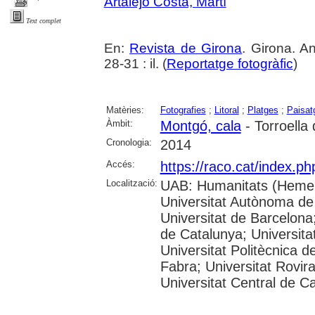
Artalejo Costa, Martí
Text complet
En:
Revista de Girona
. Girona. A
28-31 : il. (
Reportatge fotogràfic
)
Matèries:
Fotografies
;
Litoral
;
Platges
;
Paisat
Àmbit:
Montgó, cala
- Torroella
Cronologia:
2014
Accés:
https://raco.cat/index.p
Localització:
UAB: Humanitats (Hemer
Universitat Autònoma de
Universitat de Barcelona;
de Catalunya; Universitat
Universitat Politècnica 
Fabra; Universitat Rovira 
Universitat Central de C