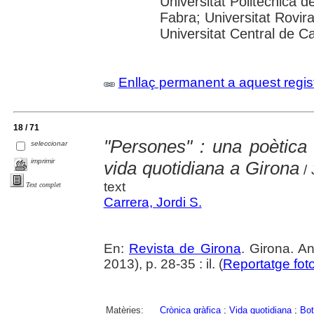
Universitat Politècnica 
Fabra; Universitat Rovira 
Universitat Central de C
Enllaç permanent a aquest regis
18 / 71
"Persones" : una poètica 
seleccionar
imprimir
vida quotidiana a Girona
/ 
text
Text complet
Carrera, Jordi S.
En:
Revista de Girona
. Girona. 
2013), p. 28-35 : il. (
Reportatge foto
Matèries:
Crònica gràfica
;
Vida quotidiana
;
Bot