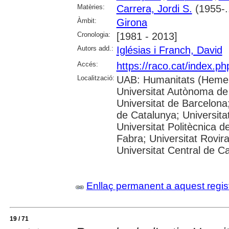
Matèries:
Carrera, Jordi S.
(1955-..
Àmbit:
Girona
Cronologia:
[1981 - 2013]
Autors add.:
Iglésias i Franch, David
Accés:
https://raco.cat/index.p
Localització:
UAB: Humanitats (Hemer
Universitat Autònoma de
Universitat de Barcelona;
de Catalunya; Universitat
Universitat Politècnica 
Fabra; Universitat Rovira 
Universitat Central de C
Enllaç permanent a aquest regis
19 / 71