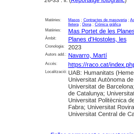
26-33 : il. (
Reportatge fotogràfic
)
Matèries:
Masos
;
Contractes de masoveria
;
Ac
lletera
;
Dona
;
Crònica gràfica
Matèries:
Mas Portet de les Planes
Àmbit:
Planes d'Hostoles, les
Cronologia:
2023
Autors add.:
Navarro, Martí
Accés:
https://raco.cat/index.p
Localització:
UAB: Humanitats (Hemer
Universitat Autònoma de
Universitat de Barcelona;
de Catalunya; Universitat
Universitat Politècnica 
Fabra; Universitat Rovira 
Universitat Central de C