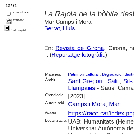
12 / 71
La Rajola de la bòbila des
seleccionar
imprimir
Mar Camps i Mora
Serrat, Lluís
Text complet
En:
Revista de Girona
. Girona, 
il. (
Reportatge fotogràfic
)
Matèries:
Patrimoni cultural
;
Degradació i destr
Àmbit:
Sant Gregori
;
Salt
;
Sils
Llampaies
- Saus, Camal
Cronologia:
[2023]
Autors add.:
Camps i Mora, Mar
Accés:
https://raco.cat/index.p
Localització:
UAB: Humanitats (Hemer
Universitat Autònoma de