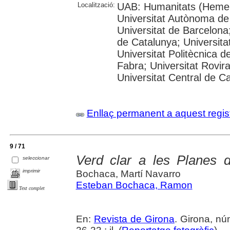
Localització:
UAB: Humanitats (Hemer
Universitat Autònoma de
Universitat de Barcelona;
de Catalunya; Universitat
Universitat Politècnica 
Fabra; Universitat Rovira 
Universitat Central de C
Enllaç permanent a aquest regis
9 / 71
Verd clar a les Planes d
seleccionar
imprimir
Bochaca, Martí Navarro
Esteban Bochaca, Ramon
Text complet
En:
Revista de Girona
. Girona, n