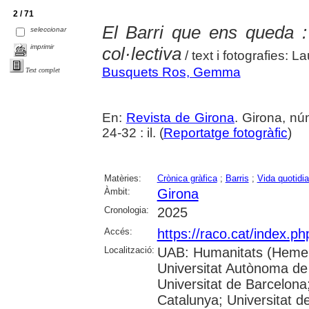
2 / 71
El Barri que ens queda 
seleccionar
imprimir
col·lectiva
/ text i fotografies:
Busquets Ros, Gemma
Text complet
En:
Revista de Girona
. Girona, n
24-32 : il. (
Reportatge fotogràfic
)
Matèries:
Crònica gràfica
;
Barris
;
Vida quotidi
Àmbit:
Girona
Cronologia:
2025
Accés:
https://raco.cat/index.p
Localització:
UAB: Humanitats (Hemer
Universitat Autònoma de
Universitat de Barcelona;
Catalunya; Universitat de