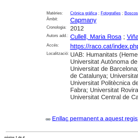
Matèries:
Crònica gràfica
;
Fotografies
;
Boscos
Àmbit:
Capmany
Cronologia:
2012
Autors add.:
Cullell, Maria Rosa
;
Viña
Accés:
https://raco.cat/index.p
Localització:
UAB: Humanitats (Hemer
Universitat Autònoma de
Universitat de Barcelona;
de Catalunya; Universitat
Universitat Politècnica 
Fabra; Universitat Rovira 
Universitat Central de C
Enllaç permanent a aquest regis
página 1 de 4