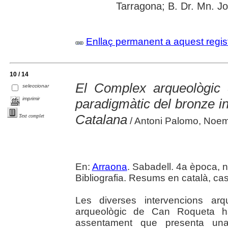
Tarragona; B. Dr. Mn. J
Enllaç permanent a aquest regis
10 / 14
El Complex arqueològic
seleccionar
imprimir
paradigmàtic del bronze ini
Catalana
Text complet
/ Antoni Palomo, Noemí 
En:
Arraona
. Sabadell. 4a època, nú
Bibliografia. Resums en català, cast
Les diverses intervencions arq
arqueològic de Can Roqueta h
assentament que presenta una 