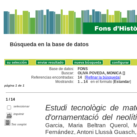
Búsqueda en la base de datos
Base de datos:
FONS
Buscar:
OLIVA POVEDA, MONICA []
Referencias encontradas:
14
[
Refinar la búsqueda
]
Mostrando:
1 .. 14
en el formato [
Estandar
]
página 1 de 1
1 / 14
Estudi tecnològic de mat
seleccionar
imprimir
d'ornamentació del neolít
Garcia, Maria Beltran Querol, 
Text complet
Fernández, Antoni Llussà Guasch