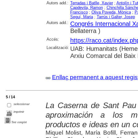
Autors add.:
Terradas i Batlle, Xavier
;
Antolín i Tu
Capdevila, Ramon
;
Chinchilla Sánche
Francisco
;
Oliva Poveda, Mònica
;
P
Seguí, Maria
;
Tarrús i Galter, Josep
Autors add.:
Congrés Internacional Xa
Bellaterra )
Accés:
https://raco.cat/index.p
Localització:
UAB: Humanitats (Hemero
Arxiu Comarcal del Baix
Enllaç permanent a aquest regis
5 / 14
La Caserna de Sant Pau 
seleccionar
imprimir
aproximación a los m
productos e ideas en un co
Text complet
Miquel Molist, María Bofill, Fer