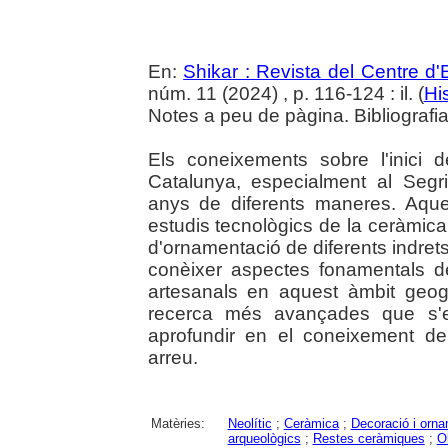
En:
Shikar : Revista del Centre d
núm. 11 (2024) , p. 116-124 : il. (
His
Notes a peu de pàgina. Bibliografi
Els coneixements sobre l'inici d
Catalunya, especialment al Segr
anys de diferents maneres. Aques
estudis tecnològics de la ceràmica
d'ornamentació de diferents indret
conèixer aspectes fonamentals de
artesanals en aquest àmbit geog
recerca més avançades que s'e
aprofundir en el coneixement de
arreu.
Matèries:
Neolític
;
Ceràmica
;
Decoració i orn
arqueològics
;
Restes ceràmiques
;
O