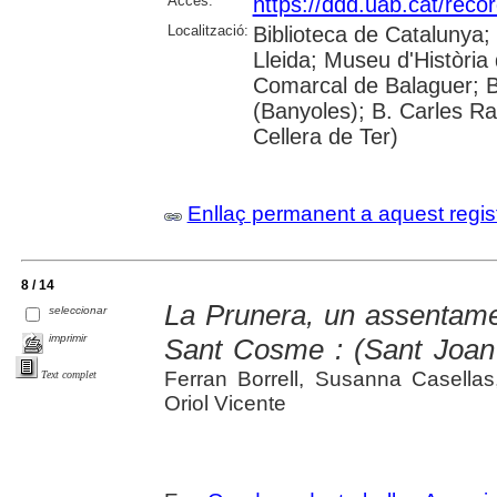
Accés:
https://ddd.uab.cat/reco
Localització:
Biblioteca de Catalunya; 
Lleida; Museu d'Història 
Comarcal de Balaguer; B
(Banyoles); B. Carles Ra
Cellera de Ter)
Enllaç permanent a aquest regis
8 / 14
La Prunera, un assentament
seleccionar
imprimir
Sant Cosme : (Sant Joan 
Ferran Borrell, Susanna Casella
Text complet
Oriol Vicente