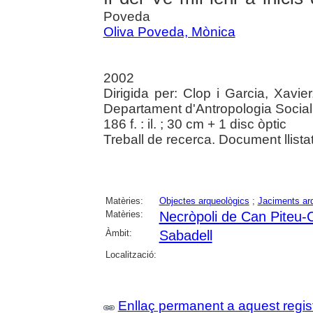
Poveda
Oliva Poveda, Mònica
2002
Dirigida per: Clop i Garcia, Xavi
Departament d'Antropologia Social 
186 f. : il. ; 30 cm + 1 disc òptic
Treball de recerca. Document llistat.
Matèries:
Objectes arqueològics
;
Jaciments ar
Matèries:
Necròpoli de Can Piteu-
Àmbit:
Sabadell
Localització:
Enllaç permanent a aquest regis