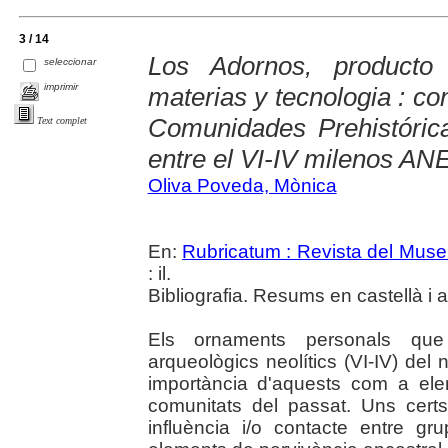
3 / 14
Los Adornos, producto
seleccionar
imprimir
materias y tecnologia : con
Comunidades Prehistóric
Text complet
entre el VI-IV milenos AN
Oliva Poveda, Mònica
En:
Rubricatum : Revista del Mus
: il.
Bibliografia. Resums en castellà i 
Els ornaments personals que
arqueològics neolítics (VI-IV) del 
importància d'aquests com a elem
comunitats del passat. Uns cert
influència i/o contacte entre 