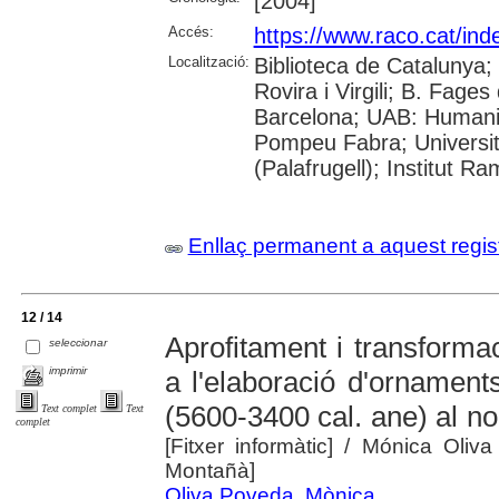
[2004]
Accés:
https://www.raco.cat/ind
Localització:
Biblioteca de Catalunya; 
Rovira i Virgili; B. Fage
Barcelona; UAB: Humanit
Pompeu Fabra; Universita
(Palafrugell); Institut R
Enllaç permanent a aquest regis
12 / 14
Aprofitament i transforma
seleccionar
imprimir
a l'elaboració d'ornaments
(5600-3400 cal. ane) al no
Text complet
Text
complet
[Fitxer informàtic]
/ Mónica Oliva 
Montañà]
Oliva Poveda, Mònica