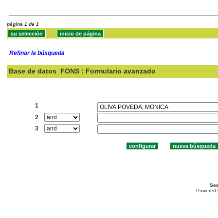
página 1 de 1
Refinar la búsqueda
Base de datos
FONS : Formulario avanzado
Buscar:
1
2
3
Sea
Powered