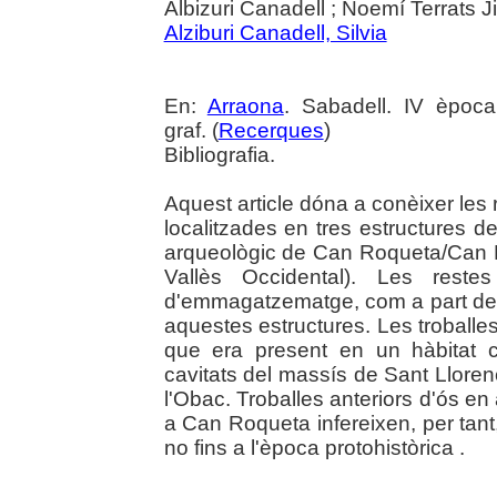
Albizuri Canadell ; Noemí Terrats
Alziburi Canadell, Silvia
En:
Arraona
. Sabadell. IV època
graf. (
Recerques
)
Bibliografia.
Aquest article dóna a conèixer les 
localitzades en tres estructures de
arqueològic de Can Roqueta/Can Re
Vallès Occidental). Les rest
d'emmagatzematge, com a part de 
aquestes estructures. Les troballes
que era present en un hàbitat 
cavitats del massís de Sant Lloren
l'Obac. Troballes anteriors d'ós e
a Can Roqueta infereixen, per tant
no fins a l'època protohistòrica .