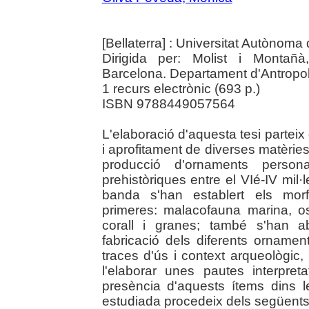
[Bellaterra] : Universitat Autònom
Dirigida per: Molist i Montañà
Barcelona. Departament d'Antropolo
1 recurs electrònic (693 p.)
ISBN 9788449057564
L'elaboració d'aquesta tesi parteix 
i aprofitament de diverses matèrie
producció d'ornaments perso
prehistòriques entre el VIé-IV mil·
banda s'han establert els morf
primeres: malacofauna marina, os,
corall i granes; també s'han a
fabricació dels diferents ornaments
traces d'ús i context arqueològic, s
l'elaborar unes pautes interpret
presència d'aquests ítems dins 
estudiada procedeix dels següent