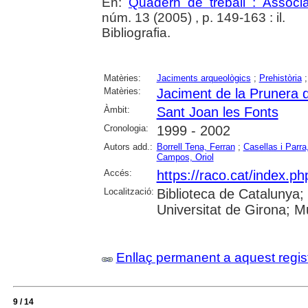
En:
Quadern de treball : Associ
núm. 13 (2005) , p. 149-163 : il.
Bibliografia.
Matèries:
Jaciments arqueològics
;
Prehistòria
Matèries:
Jaciment de la Prunera 
Àmbit:
Sant Joan les Fonts
Cronologia:
1999 - 2002
Autors add.:
Borrell Tena, Ferran
;
Casellas i Parr
Campos, Oriol
Accés:
https://raco.cat/index.p
Localització:
Biblioteca de Catalunya;
Universitat de Girona; 
Enllaç permanent a aquest regis
9 / 14