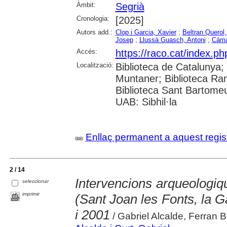
Àmbit:
Segrià
Cronologia:
[2025]
Autors add.:
Clop i Garcia, Xavier
;
Beltran Querol,
Josep
;
Llussà Guasch, Antoni
;
Cáma
Accés:
https://raco.cat/index.ph
Localització:
Biblioteca de Catalunya; 
Muntaner; Biblioteca Ra
Biblioteca Sant Bartomeu 
UAB: Sibhil·la
Enllaç permanent a aquest regis
2 / 14
Intervencions arqueologiq
seleccionar
imprimir
(Sant Joan les Fonts, la G
i 2001
/ Gabriel Alcalde, Ferran B