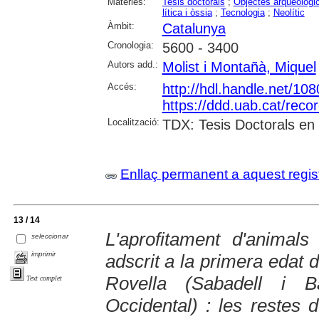
Matèries:
Tesis doctorals
;
Objectes arqueològi
lítica i òssia
;
Tecnologia
;
Neolític
Àmbit:
Catalunya
Cronologia:
5600 - 3400
Autors add.:
Molist i Montañà, Miquel
Accés:
http://hdl.handle.net/10
https://ddd.uab.cat/reco
Localització:
TDX: Tesis Doctorals en
Enllaç permanent a aquest regis
13 / 14
L'aprofitament d'animals
seleccionar
imprimir
adscrit a la primera edat
Rovella (Sabadell i B
Text complet
Occidental) : les restes 