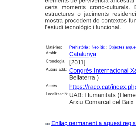
elements de pervivència ancestral i
certs moments crono-culturals. 
estructures o jaciments residen
mostra procedent de contextos fu
l'estudi tecnològic i funcional.
Matèries:
Prehistòria
;
Neolític
;
Objectes arque
Àmbit:
Catalunya
Cronologia:
[2011]
Autors add.:
Congrés Internacional Xa
Bellaterra )
Accés:
https://raco.cat/index.p
Localització:
UAB: Humanitats (Hemero
Arxiu Comarcal del Baix
Enllaç permanent a aquest regis