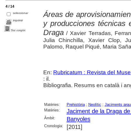
4 / 14
Áreas de aprovisionamiento
seleccionar
imprimir
y producciones técnicas e
Draga
Text complet
/ Xavier Terradas, Ferra
Julia Chinchilla, Xavier Clop, 
Palomo, Raquel Piqué, Maria Saña
En:
Rubricatum : Revista del Mus
: il.
Bibliografia. Resums en català i an
Matèries:
Prehistòria
;
Neolític
;
Jaciments arqu
Matèries:
Jaciment de la Draga de
Àmbit:
Banyoles
Cronologia:
[2011]