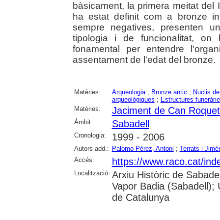
bàsicament, la primera meitat del 
ha estat definit com a bronze in
sempre negatives, presenten un
tipologia i de funcionalitat, on
fonamental per entendre l'organ
assentament de l'edat del bronze.
Matèries:
Arqueologia
;
Bronze antic
;
Nuclis de
arqueològiques
;
Estructures funeràri
Matèries:
Jaciment de Can Roquet
Àmbit:
Sabadell
Cronologia:
1999 - 2006
Autors add.:
Palomo Pérez, Antoni
;
Terrats i Jim
Accés:
https://www.raco.cat/ind
Localització:
Arxiu Històric de Sabade
Vapor Badia (Sabadell); 
de Catalunya