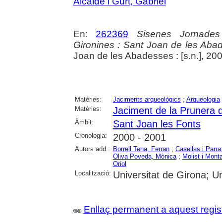
Alcalde i Gurt, Gabriel
En:
262369
Sisenes Jornades
Gironines : Sant Joan de les Aba
Joan de les Abadesses : [s.n.], 200
Matèries:
Jaciments arqueològics
;
Arqueologia
Matèries:
Jaciment de la Prunera 
Àmbit:
Sant Joan les Fonts
Cronologia:
2000 - 2001
Autors add.:
Borrell Tena, Ferran
;
Casellas i Parr
Oliva Poveda, Mònica
;
Molist i Mont
Oriol
Localització:
Universitat de Girona; U
Enllaç permanent a aquest regis