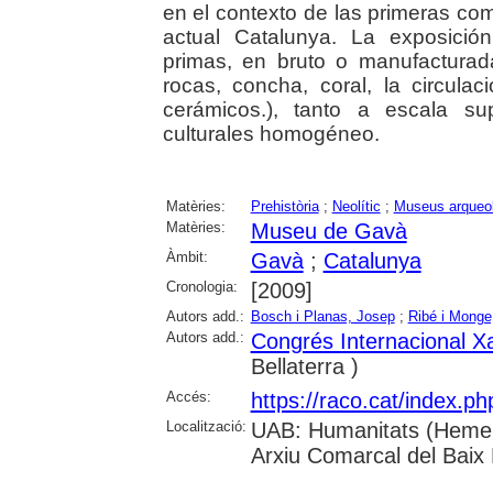
en el contexto de las primeras com
actual Catalunya. La exposició
primas, en bruto o manufacturadas
rocas, concha, coral, la circula
cerámicos.), tanto a escala su
culturales homogéneo.
Matèries:
Prehistòria
;
Neolític
;
Museus arqueo
Matèries:
Museu de Gavà
Àmbit:
Gavà
;
Catalunya
Cronologia:
[2009]
Autors add.:
Bosch i Planas, Josep
;
Ribé i Monge
Autors add.:
Congrés Internacional Xa
Bellaterra )
Accés:
https://raco.cat/index.p
Localització:
UAB: Humanitats (Hemero
Arxiu Comarcal del Baix