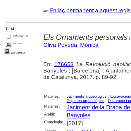
Enllaç permanent a aquest regis
7 / 14
Els Ornaments personals
seleccionar
/
imprimir
Oliva Poveda, Mònica
Text complet
En:
176653
La Revolució neolític
Banyoles ; [Barcelona] : Ajuntam
de Catalunya, 2017. p. 89-92
Matèries:
Jaciments arqueològics
;
Excavacions
Objectes arqueològics
;
Decoració i 
Matèries:
Jaciment de la Draga de
Àmbit:
Banyoles
Cronologia:
[2017]