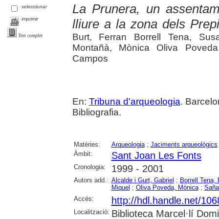
La Prunera, un assentamen
seleccionar
imprimir
lliure a la zona dels Prep
Burt, Ferran Borrell Tena, Sus
Text complet
Montañà, Mònica Oliva Poveda,
Campos
En:
Tribuna d'arqueologia
. Barcelo
Bibliografia.
Matèries:
Arqueologia
;
Jaciments arqueològics
Àmbit:
Sant Joan Les Fonts
Cronologia:
1999 - 2001
Autors add.:
Alcalde i Gurt, Gabriel
;
Borrell Tena, 
Miquel
;
Oliva Poveda, Mònica
;
Saña 
Accés:
http://hdl.handle.net/10
Localització:
Biblioteca Marcel·lí Dom