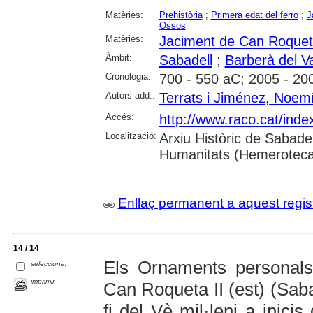
Matèries:
Prehistòria
;
Primera edat del ferro
;
J
Ossos
Matèries:
Jaciment de Can Roquet
Àmbit:
Sabadell
;
Barberà del Va
Cronologia:
700 - 550 aC; 2005 - 20
Autors add.:
Terrats i Jiménez, Noem
Accés:
http://www.raco.cat/ind
Localització:
Arxiu Històric de Sabade
Humanitats (Hemeroteca)
Enllaç permanent a aquest regis
14 / 14
Els Ornaments personals 
seleccionar
imprimir
Can Roqueta II (est) (Saba
fi del Vè mil·leni a inicis