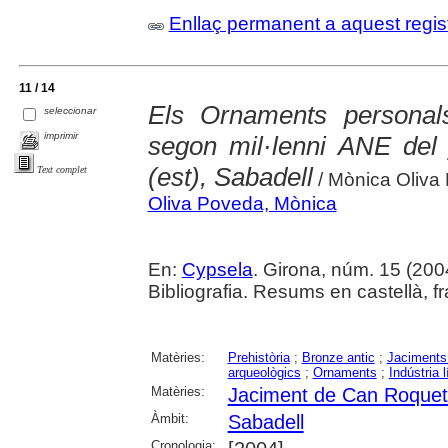
Enllaç permanent a aquest regis
11 / 14
Els Ornaments personal
seleccionar
imprimir
segon mil·lenni ANE del
(est), Sabadell
Text complet
/ Mònica Oliva
Oliva Poveda, Mònica
En:
Cypsela
. Girona, núm. 15 (2004)
Bibliografia. Resums en castellà, f
Matèries:
Prehistòria
;
Bronze antic
;
Jaciments
arqueològics
;
Ornaments
;
Indústria l
Matèries:
Jaciment de Can Roquet
Àmbit:
Sabadell
Cronologia: