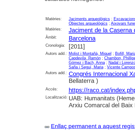
Matèries:
Jaciments arqueològics
;
Excavacions
Objectes arqueològics
;
Aixovars fune
Matèries:
Jaciment de la Caserna 
Àmbit:
Barcelona
Cronologia:
[2011]
Autors add.:
Molist i Montañà, Miquel
;
Bofill, Mari
Capdevila, Ramón
;
Chambon, Phillip
Gómez i Bach, Anna
;
Nadal i Lorenzo
Saña i Seguí, Maria
;
Vicente Campos
Autors add.:
Congrés Internacional Xa
Bellaterra )
Accés:
https://raco.cat/index.p
Localització:
UAB: Humanitats (Hemero
Arxiu Comarcal del Baix
Enllaç permanent a aquest regis