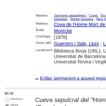
Matèries:
Jaciments arqueològics
;
Coves
;
Exc
funeràries
;
Restes humanes
;
Ritus f
Matèries:
Cova de l'Home Mort de 
Àmbit:
Montclar
Cronologia:
[1976]
Autors add.:
Guerrero i Sala, Lluís
;
L
Localització:
Biblioteca Borja (URL); 
Universitat de Barcelona
Universitat Rovira i Virgili
Enllaç permanent a aquest regis
10 / 15
Cueva sepulcral del "Hom
seleccionar
imprimir