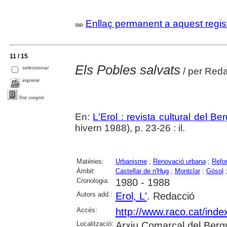
Enllaç permanent a aquest regis
11 / 15
Els Pobles salvats
seleccionar
/ per Reda
imprimir
Text complet
En:
L'Erol : revista cultural del B
hivern 1988), p. 23-26 : il.
Matèries:
Urbanisme
;
Renovació urbana
;
Refo
Àmbit:
Castellar de n'Hug
;
Montclar
;
Gósol
Cronologia:
1980 - 1988
Autors add.:
Erol, L'
. Redacció
Accés:
http://www.raco.cat/inde
Localització:
Arxiu Comarcal del Berg