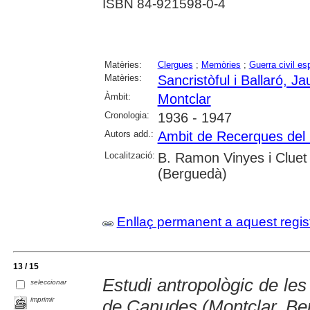
ISBN 84-921598-0-4
Matèries:
Clergues
;
Memòries
;
Guerra civil es
Matèries:
Sancristòful i Ballaró, J
Àmbit:
Montclar
Cronologia:
1936 - 1947
Autors add.:
Ambit de Recerques del
Localització:
B. Ramon Vinyes i Cluet 
(Berguedà)
Enllaç permanent a aquest regis
13 / 15
Estudi antropològic de les
seleccionar
imprimir
de Canudes (Montclar, Be