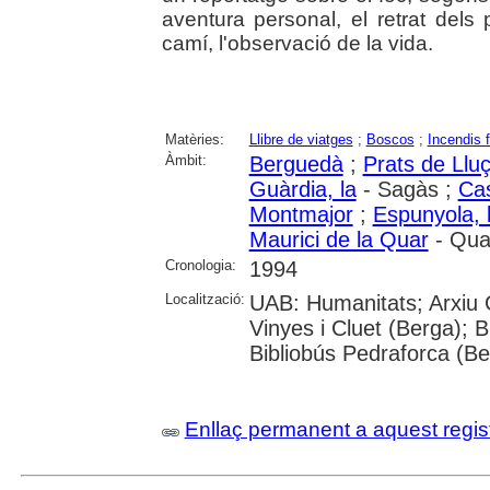
aventura personal, el retrat dels
camí, l'observació de la vida.
Matèries:
Llibre de viatges
;
Boscos
;
Incendis f
Àmbit:
Berguedà
;
Prats de Llu
Guàrdia, la
- Sagàs ;
Ca
Montmajor
;
Espunyola, l
Maurici de la Quar
- Quar
Cronologia:
1994
Localització:
UAB: Humanitats; Arxiu
Vinyes i Cluet (Berga); 
Bibliobús Pedraforca (B
Enllaç permanent a aquest regis