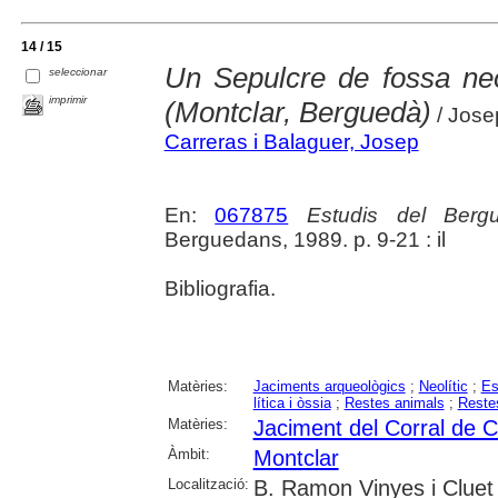
14 / 15
Un Sepulcre de fossa neo
seleccionar
imprimir
(Montclar, Berguedà)
/ Jose
Carreras i Balaguer, Josep
En:
067875
Estudis del Berg
Berguedans, 1989. p. 9-21 : il
Bibliografia.
Matèries:
Jaciments arqueològics
;
Neolític
;
Es
lítica i òssia
;
Restes animals
;
Reste
Matèries:
Jaciment del Corral de 
Àmbit:
Montclar
Localització:
B. Ramon Vinyes i Cluet 