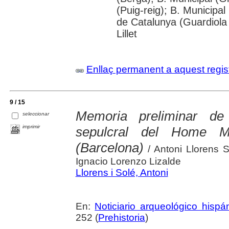
(Puig-reig); B. Municipal
de Catalunya (Guardiola
Lillet
Enllaç permanent a aquest regis
9 / 15
Memoria preliminar d
seleccionar
imprimir
sepulcral del Home M
(Barcelona)
/ Antoni Llorens S
Ignacio Lorenzo Lizalde
Llorens i Solé, Antoni
En:
Noticiario arqueológico hispá
252 (
Prehistoria
)