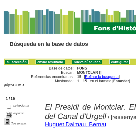
Búsqueda en la base de datos
Base de datos:
FONS
Buscar:
MONTCLAR []
Referencias encontradas:
15
[
Refinar la búsqueda
]
Mostrando:
1 .. 15
en el formato [
Estandar
]
página 1 de 1
1 / 15
El Presidi de Montclar. E
seleccionar
imprimir
del Canal d'Urgell
/ [resseny
Huguet Dalmau, Bernat
Text complet