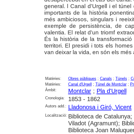
general. l Canal d'Urgell i el túne
importants de la història ponenti
més ambiciosos, singulars i reeixi
exemple de persistència, de capa
valentia. El relat d'un triomf extra
És la història de la transformació
territori. El presidi i tots els home
van deixar la vida, en són els més al
Matèries:
Obres públiques
;
Canals
;
Túnels
;
C
Matèries:
Canal d'Urgell
;
Túnel de Montclar
;
Pr
Àmbit:
Montclar
;
Pla d'Urgell
Cronologia:
1853 - 1862
Autors add.:
Lladonosa i Giró, Vicent
Localització:
Biblioteca de Catalunya;
Viladot (Agramunt); Bibl
Biblioteca Joan Maluquer