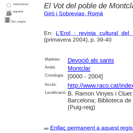
El Vot del poble de Montcl
seleccionar
imprimir
Giró i Sobrevias, Romà
Text complet
En:
L'Erol : revista cultural de
(primavera 2004), p. 39-40
Matèries:
Devoció als sants
Àmbit:
Montclar
Cronologia:
[0000 - 2004]
Accés:
http://www.raco.cat/inde
Localització:
B. Ramon Vinyes i Cluet
Barcelona; Biblioteca d
(Puig-reig)
Enllaç permanent a aquest regis