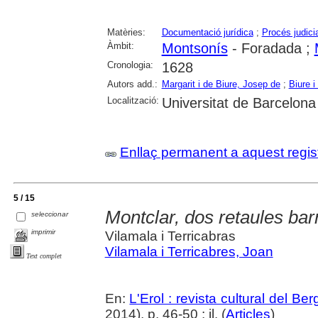
Matèries:
Documentació jurídica
;
Procés judicia
Àmbit:
Montsonís
- Foradada ;
Cronologia:
1628
Autors add.:
Margarit i de Biure, Josep de
;
Biure i
Localització:
Universitat de Barcelona
Enllaç permanent a aquest regis
5 / 15
Montclar, dos retaules bar
seleccionar
imprimir
Vilamala i Terricabras
Vilamala i Terricabres, Joan
Text complet
En:
L'Erol : revista cultural del Be
2014), p. 46-50 : il. (
Articles
)