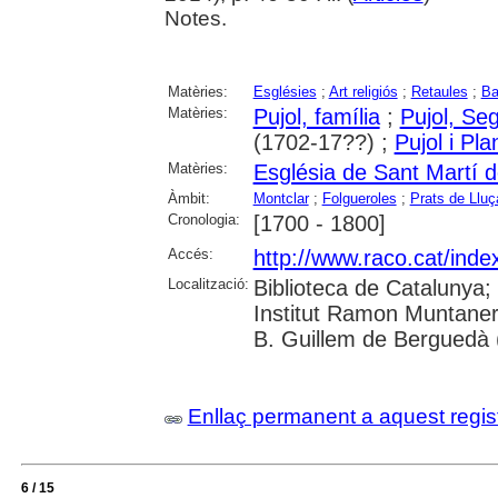
Notes.
Matèries:
Esglésies
;
Art religiós
;
Retaules
;
Ba
Matèries:
Pujol, família
;
Pujol, Se
(1702-17??) ;
Pujol i Pl
Matèries:
Església de Sant Martí 
Àmbit:
Montclar
;
Folgueroles
;
Prats de Llu
Cronologia:
[1700 - 1800]
Accés:
http://www.raco.cat/inde
Localització:
Biblioteca de Catalunya;
Institut Ramon Muntaner
B. Guillem de Berguedà (
Enllaç permanent a aquest regis
6 / 15