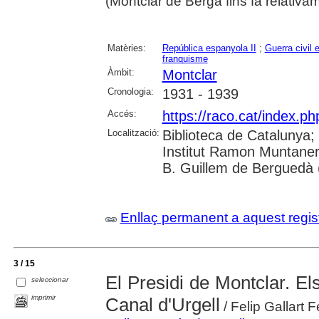
(Montclar de Berga fins fa relativa
Matèries:
República espanyola II
;
Guerra civil 
franquisme
Àmbit:
Montclar
Cronologia:
1931 - 1939
Accés:
https://raco.cat/index.ph
Localització:
Biblioteca de Catalunya;
Institut Ramon Muntaner
B. Guillem de Berguedà (
Enllaç permanent a aquest regis
3 / 15
El Presidi de Montclar. Els
seleccionar
imprimir
Canal d'Urgell
/ Felip Gallart 