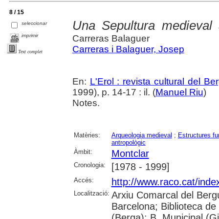
8 / 15
Una Sepultura medieval 
seleccionar
imprimir
Carreras Balaguer
Carreras i Balaguer, Josep
Text complet
En:
L'Erol : revista cultural del B
1999), p. 14-17 : il. (
Manuel Riu
)
Notes.
Matèries:
Arqueologia medieval
;
Estructures fu
antropològic
Àmbit:
Montclar
Cronologia:
[1978 - 1999]
Accés:
http://www.raco.cat/inde
Localització:
Arxiu Comarcal del Berg
Barcelona; Biblioteca de
(Berga); B. Municipal (G