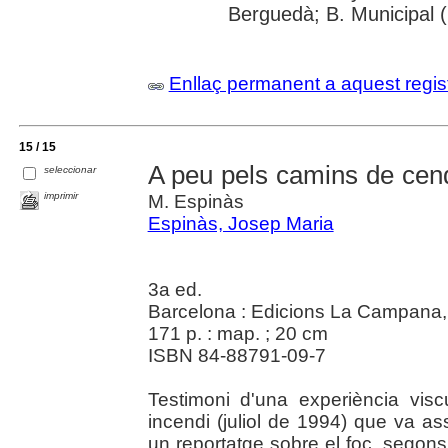
Berguedà; B. Municipal 
Enllaç permanent a aquest regis
15 / 15
A peu pels camins de cend
seleccionar
imprimir
M. Espinàs
Espinàs, Josep Maria
3a ed.
Barcelona : Edicions La Campana
171 p. : map. ; 20 cm
ISBN 84-88791-09-7
Testimoni d'una experiència vi
incendi (juliol de 1994) que va a
un reportatge sobre el foc, segons 