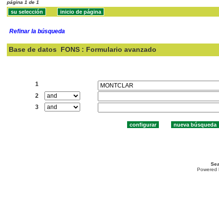
página 1 de 1
Refinar la búsqueda
Base de datos
FONS : Formulario avanzado
Buscar:
1
2
3
Sea
Powered