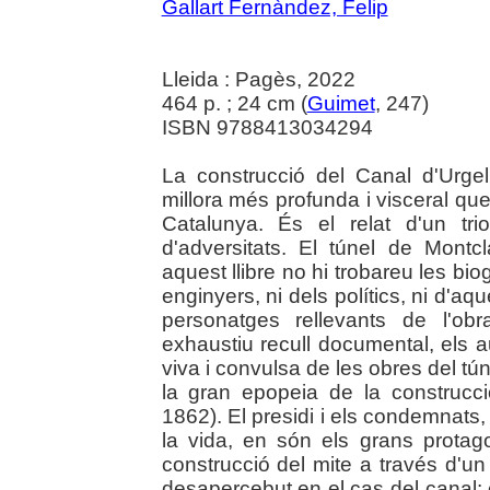
Gallart Fernàndez, Felip
Lleida : Pagès, 2022
464 p. ; 24 cm (
Guimet
, 247)
ISBN 9788413034294
La construcció del Canal d'Urgell
millora més profunda i visceral que
Catalunya. És el relat d'un tri
d'adversitats. El túnel de Mont
aquest llibre no hi trobareu les bio
enginyers, ni dels polítics, ni d'aqu
personatges rellevants de l'obr
exhaustiu recull documental, els a
viva i convulsa de les obres del tún
la gran epopeia de la construcci
1862). El presidi i els condemnats,
la vida, en són els grans protago
construcció del mite a través d'u
desapercebut en el cas del canal: 