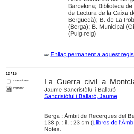
Barcelona; Biblioteca de
de Lectura de la Caixa 
Berguedà); B. de La Pobl
(Berga); B. Municipal (G
(Puig-reig)
Enllaç permanent a aquest regis
12 / 15
La Guerra civil a Montc
seleccionar
imprimir
Jaume Sancristòful i Ballaró
Sancristòful i Ballaró, Jaume
Berga : Àmbit de Recerques del B
138 p. : il. ; 23 cm (
Llibres de l'Àmbi
Notes.