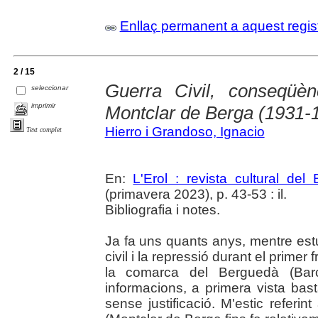
Enllaç permanent a aquest regis
2 / 15
Guerra Civil, conseqüènc
seleccionar
imprimir
Montclar de Berga (1931-
Hierro i Grandoso, Ignacio
Text complet
En:
L'Erol : revista cultural del
(primavera 2023), p. 43-53 : il.
Bibliografia i notes.
Ja fa uns quants anys, mentre est
civil i la repressió durant el prime
la comarca del Berguedà (Barc
informacions, a primera vista ba
sense justificació. M'estic referi