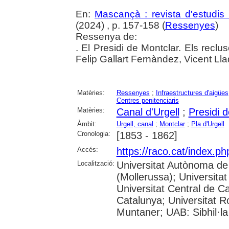
En:
Mascançà : revista d'estudis 
(2024) , p. 157-158 (
Ressenyes
)
Ressenya de:
. El Presidi de Montclar. Els reclus
Felip Gallart Fernàndez, Vicent Ll
Matèries:
Ressenyes
;
Infraestructures d'aigües
Centres penitenciaris
Matèries:
Canal d'Urgell
;
Presidi 
Àmbit:
Urgell, canal
;
Montclar
;
Pla d'Urgell
Cronologia:
[1853 - 1862]
Accés:
https://raco.cat/index.p
Localització:
Universitat Autònoma de
(Mollerussa); Universitat
Universitat Central de Ca
Catalunya; Universitat Rov
Muntaner; UAB: Sibhil·la