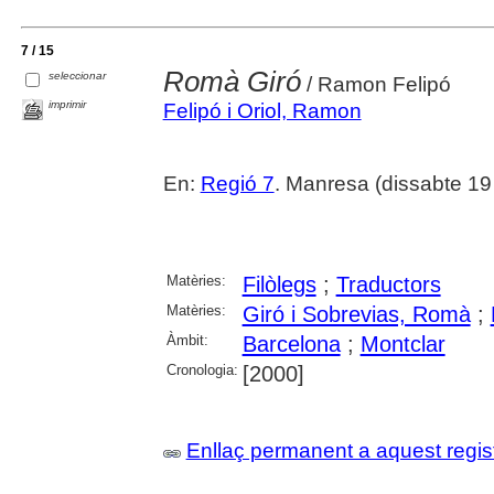
7 / 15
Romà Giró
seleccionar
/ Ramon Felipó
imprimir
Felipó i Oriol, Ramon
En:
Regió 7
. Manresa (dissabte 19 d
Matèries:
Filòlegs
;
Traductors
Matèries:
Giró i Sobrevias, Romà
;
Àmbit:
Barcelona
;
Montclar
Cronologia:
[2000]
Enllaç permanent a aquest regis