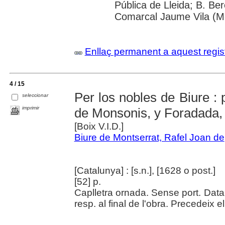
Pública de Lleida; B. Ber
Comarcal Jaume Vila (Mo
Enllaç permanent a aquest regis
4 / 15
Per los nobles de Biure : 
seleccionar
imprimir
de Monsonis, y Foradada, 
[Boix V.I.D.]
Biure de Montserrat, Rafel Joan de
[Catalunya] : [s.n.], [1628 o post.]
[52] p.
Caplletra ornada. Sense port. Dat
resp. al final de l'obra. Precedeix el