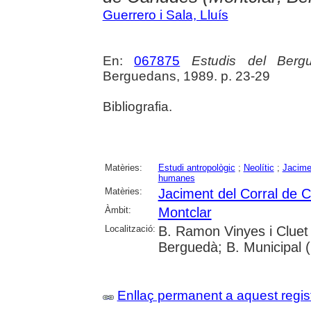
Guerrero i Sala, Lluís
En:
067875
Estudis del Berg
Berguedans, 1989. p. 23-29
Bibliografia.
Matèries:
Estudi antropològic
;
Neolític
;
Jacime
humanes
Matèries:
Jaciment del Corral de 
Àmbit:
Montclar
Localització:
B. Ramon Vinyes i Cluet 
Berguedà; B. Municipal 
Enllaç permanent a aquest regis