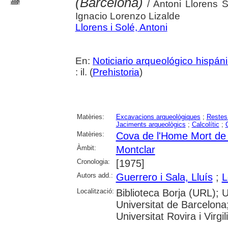
(Barcelona)
/ Antoni Llorens S
Ignacio Lorenzo Lizalde
Llorens i Solé, Antoni
En:
Noticiario arqueológico hispán
: il. (
Prehistoria
)
Matèries:
Excavacions arqueològiques
;
Restes
Jaciments arqueològics
;
Calcolític
;
Matèries:
Cova de l'Home Mort de 
Àmbit:
Montclar
Cronologia:
[1975]
Autors add.:
Guerrero i Sala, Lluís
;
L
Localització:
Biblioteca Borja (URL); 
Universitat de Barcelona
Universitat Rovira i Virgili