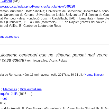
 Genero
(Dir.)
www.raco.cat/index.php/Ponencies/article/view/349228
 Ramon Muntaner; UAB: Sibhil·la; Universitat de Barcelona; Universitat Autòn
a; Universitat de Girona; Universitat de Lleida; Universitat Politècnica de Cat
tat Pompeu Fabra; Fundació Bosch i Cardellach; UAB: Humanitats (Hemerote
als (Granollers); B. La Grua (Montmeló); B. Can Rajoler (Parets del Vallès); 
s del Vallès; B. Centre de Lectura de Reus
aquest registre
 Lliçanenc centenari que no s'hauria pensat mai veure
e casa estant
/ text i fotografies: Vicenç Relats
lia de Ronçana, Núm. 13 (primavera - estiu 2017), p. 30-31 : il. (
Noms, Traces
)
s
;
Memòries
;
Vida quotidiana
arquès, Julià
(1916-....)
Amunt
2017]
ua (Montmeló); B. Can Pedrals (Granollers); B. Vapor Badia (Sabadell); B. Mo