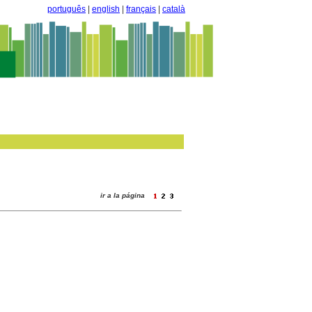
português
|
english
|
français
|
català
ir a la página