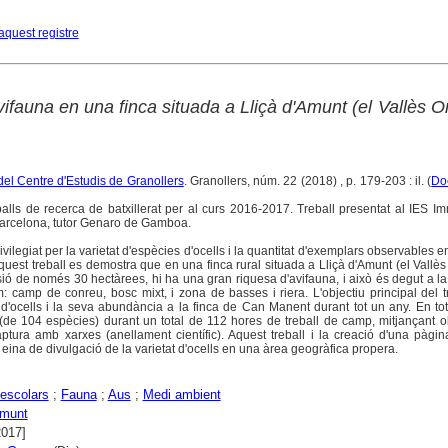
aquest registre
avifauna en una finca situada a Lliçà d'Amunt (el Vallès Or
del Centre d'Estudis de Granollers
. Granollers, núm. 22 (2018) , p. 179-203 : il. (
Do
alls de recerca de batxillerat per al curs 2016-2017. Treball presentat al IES 
arcelona, tutor Genaro de Gamboa.
vilegiat per la varietat d'espècies d'ocells i la quantitat d'exemplars observables en
quest treball es demostra que en una finca rural situada a Lliçà d'Amunt (el Vallès 
ió de només 30 hectàrees, hi ha una gran riquesa d'avifauna, i això és degut a la 
m: camp de conreu, bosc mixt, i zona de basses i riera. L'objectiu principal del t
s d'ocells i la seva abundància a la finca de Can Manent durant tot un any. En to
s (de 104 espècies) durant un total de 112 hores de treball de camp, mitjançant 
captura amb xarxes (anellament científic). Aquest treball i la creació d'una pàg
eina de divulgació de la varietat d'ocells en una àrea geogràfica propera.
 escolars
;
Fauna
;
Aus
;
Medi ambient
Amunt
2017]