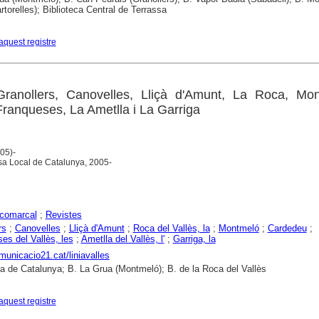
rtorelles); Biblioteca Central de Terrassa
aquest registre
 Granollers, Canovelles, Lliçà d'Amunt, La Roca, Mon
ranqueses, La Ametlla i La Garriga
05)-
msa Local de Catalunya, 2005-
comarcal
;
Revistes
rs
;
Canovelles
;
Lliçà d'Amunt
;
Roca del Vallès, la
;
Montmeló
;
Cardedeu
;
es del Vallès, les
;
Ametlla del Vallès, l'
;
Garriga, la
omunicacio21.cat/liniavalles
ca de Catalunya; B. La Grua (Montmeló); B. de la Roca del Vallès
aquest registre