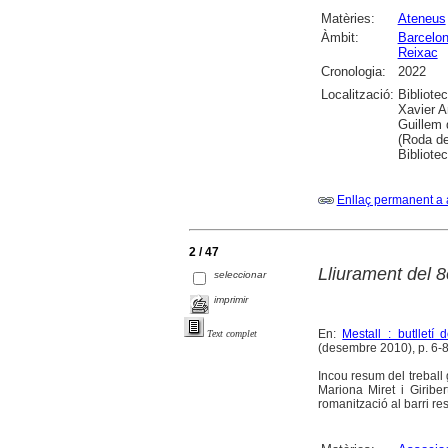
Matèries:
Ateneus
Àmbit:
Barcelo
Reixac
Cronologia:
2022
Localització:
Bibliote
Xavier A
Guillem 
(Roda de
Bibliotec
Enllaç permanent a 
2 / 47
Lliurament del 8
seleccionar
imprimir
En:
Mestall : butlletí
Text complet
(desembre 2010), p. 6-8
Incou resum del treball 
Mariona Miret i Giriber
romanització al barri re