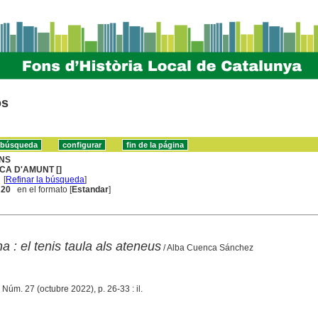
os
NS
ICA D'AMUNT []
[
Refinar la búsqueda
]
. 20
en el formato [
Estandar
]
a : el tenis taula als ateneus
/ Alba Cuenca Sánchez
 Núm. 27 (octubre 2022), p. 26-33 : il.