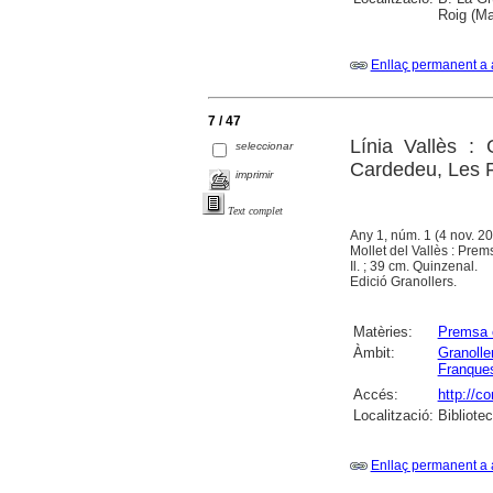
Roig (Ma
Enllaç permanent a 
7 / 47
Línia Vallès :
seleccionar
Cardedeu, Les F
imprimir
Text complet
Any 1, núm. 1 (4 nov. 20
Mollet del Vallès : Pre
Il. ; 39 cm. Quinzenal.
Edició Granollers.
Matèries:
Premsa 
Àmbit:
Granolle
Franques
Accés:
http://c
Localització:
Bibliote
Enllaç permanent a 