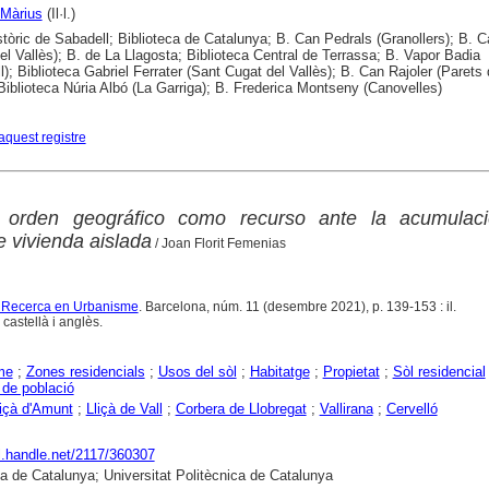
Màrius
(Il·l.)
stòric de Sabadell; Biblioteca de Catalunya; B. Can Pedrals (Granollers); B. 
del Vallès); B. de La Llagosta; Biblioteca Central de Terrassa; B. Vapor Badia
l); Biblioteca Gabriel Ferrater (Sant Cugat del Vallès); B. Can Rajoler (Parets 
 Biblioteca Núria Albó (La Garriga); B. Frederica Montseny (Canovelles)
aquest registre
 orden geográfico como recurso ante la acumulac
e vivienda aislada
/ Joan Florit Femenias
 Recerca en Urbanisme
. Barcelona, núm. 11 (desembre 2021), p. 139-153 : il.
castellà i anglès.
me
;
Zones residencials
;
Usos del sòl
;
Habitatge
;
Propietat
;
Sòl residencial
 de població
liçà d'Amunt
;
Lliçà de Vall
;
Corbera de Llobregat
;
Vallirana
;
Cervelló
dl.handle.net/2117/360307
ca de Catalunya; Universitat Politècnica de Catalunya