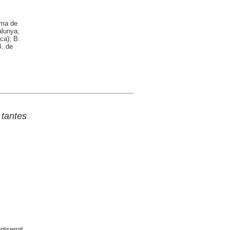
oma de
alunya;
ca); B.
B. de
 tantes
ntserrat