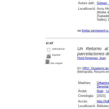
Autors add.:
Gómez, 
Localització:
Arxiu Hi
(Mollet 
(Sabadel
Vallès);
Enllaç permanent a 
4 / 47
Un Retorno al
seleccionar
parcelaciones d
imprimir
Florit Femenias, Joan
Text complet
En:
QRU : Quaderns de
Bibliografia. Resums en 
Matèries:
Urbanis
Densitat
Àmbit:
Rubí
;
L
Cronologia:
[2021]
Accés:
http://h
Localització:
Bibliote