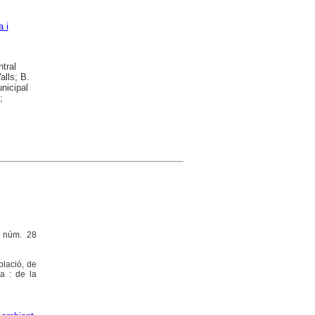
 i
tral
alls; B.
nicipal
;
, núm. 28
blació, de
ia : de la