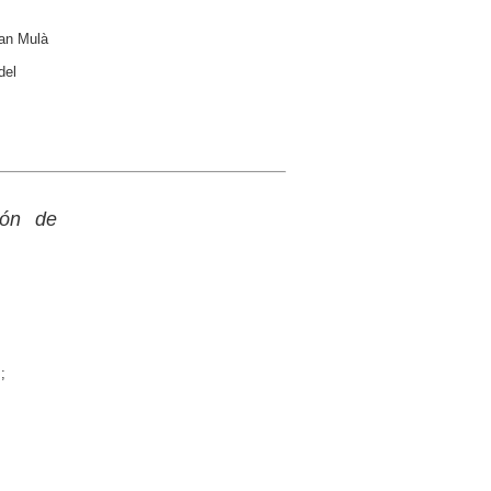
Can Mulà
del
ión de
;