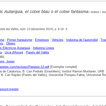
ric Autarquia, el cotxe blau o el cotxe fantasma
/ Antoni i Jo
arets del Vallès, núm. 13 (desembre 2015), p. 9-19 : il.
sme
;
Primer franquisme
;
Empreses
;
Vehicles
;
Indústria de l'automòbil
;
Tra
ers
;
Obrers
s Eléctricos Autarquia
;
Indústria Linera
na
;
Lliçà d'Amunt
;
Parets del Vallès
965
erra, Josep
parietes.com/revistes/Parietes-13.pdf
[Exemplar complet]
ca de Catalunya; B. Can Pedrals (Granollers); Institut Ramon Muntaner; UAB:
a; B. Can Rajoler (Parets del Vallès); Universitat Pompeu Fabra; Universitat Rov
aquest registre