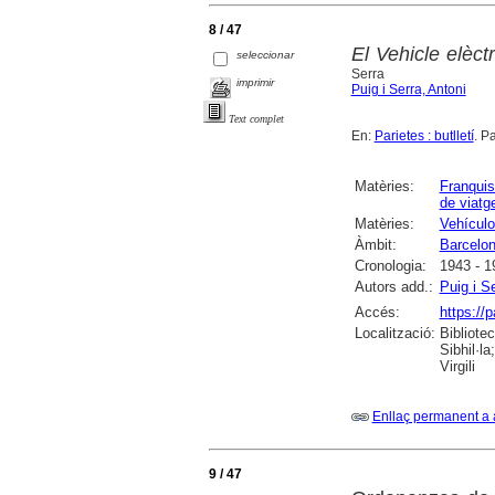
8 / 47
El Vehicle elèct
seleccionar
Serra
imprimir
Puig i Serra, Antoni
Text complet
En:
Parietes : butlletí
. P
Matèries:
Franqui
de viatg
Matèries:
Vehículo
Àmbit:
Barcelo
Cronologia:
1943 - 1
Autors add.:
Puig i S
Accés:
https://
Localització:
Bibliote
Sibhil·l
Virgili
Enllaç permanent a 
9 / 47