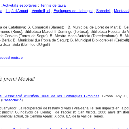
;
Activitats esportives
;
Tennis de taula
na
;
Lliçà d'Amunt
;
Vendrell, el
;
Esplugues de Llobregat
;
Sabadell
;
Montcada
ca de Catalunya; B. Comarcal (Blanes); ; B. Municipal de Lloret de Mar; B. Cen
morós (Reus); Biblioteca Marcel·lí Domingo (Tortosa); Biblioteca Popular de V
de Cervera (Torres de Segre); B. Mestra Maria Antònia (Torredembarra); B. Mu
 Berà); B. Municipal (La Pobla de Segur); B. Municipal Bibliocreixell (Creixell)
a Joan Solà (Bell-lloc d'Urgell)
aquest registre
è premi Mestall
 de l'Associació d'Història Rural de les Comarques Gironines
. Girona. Any XII
 (
L'associació
)
guanyador: La recuperació de l'estany d'Ivars i Vila-sana i el seu impacte en la po
t (Institut Guindàvols de Lleida) i de l'accècist: Can Xicota, 2000 anys d'històr
sidencial actual, de Gemma Aparici Xicota, IES de la Vall del Tenes.