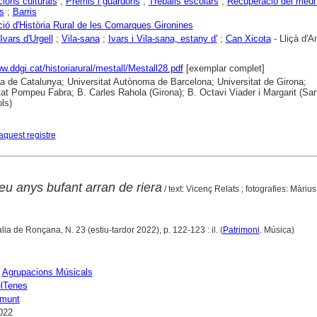
ions culturals
;
Premis i guardons
;
Treballs escolars
;
Recuperació del medi
s
;
Barris
ió d'Història Rural de les Comarques Gironines
Ivars d'Urgell
;
Vila-sana
;
Ivars i Vila-sana, estany d'
;
Can Xicota
- Lliçà d'
ww.ddgi.cat/historiarural/mestall/Mestall28.pdf
[exemplar complet]
ca de Catalunya; Universitat Autònoma de Barcelona; Universitat de Girona;
tat Pompeu Fabra; B. Carles Rahola (Girona); B. Octavi Viader i Margarit (San
ls)
aquest registre
u anys bufant arran de riera
/ text: Vicenç Relats ; fotografies: Màri
lia de Ronçana, N. 23 (estiu-tardor 2022), p. 122-123 : il. (
Patrimoni
. Música)
;
Agrupacions Músicals
lTenes
Amunt
022