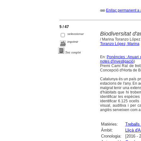
Enllaç permanent a 
5 / 47
Biodiversitat d'
seleccionar
/ Marina Toranzo López
imprimir
Toranzo López, Marina
Text complet
En:
Ponències : Anuari 
notes d'investigació
)
Premi Camí Ral de treb
Concepció d'Horta de B
Catalunya és un país pri
estacions de l'any. En a
malgrat tenir una extens
d'hàbitats que hi trobe
identificar les espècie
identificar 6.125 ocell
visual, auditiva i per 
anglès serveixen com a 
Matèries:
Treballs
Àmbit:
Lliçà d'
Cronologia:
[2016 - 