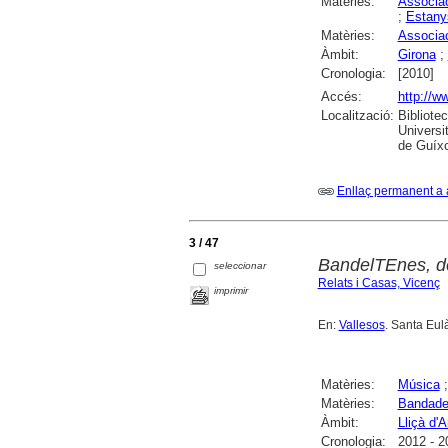
Matèries:
Associac
;
Estany
Matèries:
Associac
Àmbit:
Girona
;
Cronologia:
[2010]
Accés:
http://w
Localització:
Bibliote
Universi
de Guíxo
Enllaç permanent a 
3 / 47
BandelTEnes, de
seleccionar
Relats i Casas, Vicenç
imprimir
En:
Vallesos
. Santa Eulà
Matèries:
Música
Matèries:
Bandade
Àmbit:
Lliçà d'
Cronologia:
2012 - 2