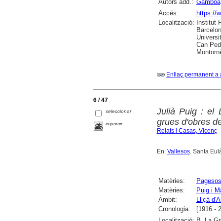
Autors add.:
Gamboa,
Accés:
https://
Localització:
Institut
Barcelon
Universi
Can Pedr
Montornè
Enllaç permanent a 
6 / 47
Julià Puig : el
seleccionar
grues d'obres d
imprimir
Relats i Casas, Vicenç
En:
Vallesos
. Santa Eulà
Matèries:
Pageso
Matèries:
Puig i M
Àmbit:
Lliçà d'
Cronologia:
[1916 - 
Localització:
B. La Gr