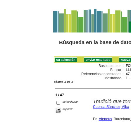
Búsqueda en la base de dat
Base de datos:
FO
Buscar:
LL
Referencias encontradas:
47
Mostrando:
1 .
página 1 de 3
1 / 47
Tradició que torn
seleccionar
Cuenca Sánchez, Alba
imprimir
En:
Ateneus
. Barcelona,