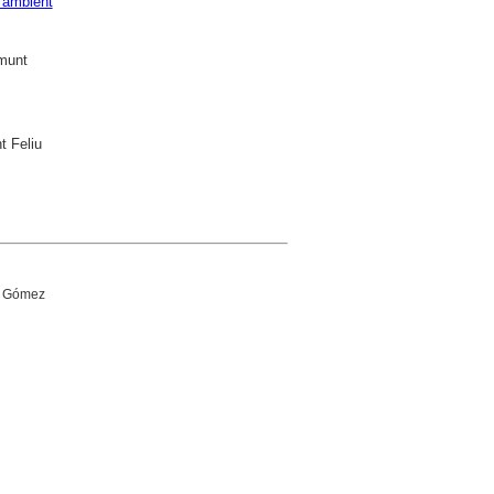
 ambient
Amunt
t Feliu
us Gómez