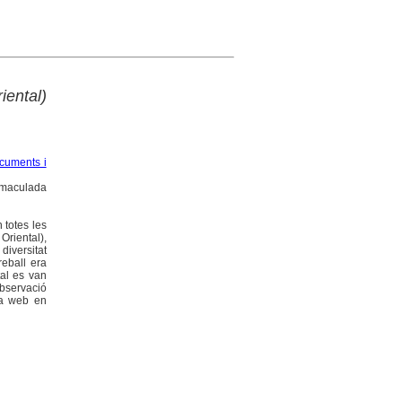
iental)
cuments i
Immaculada
 totes les
Oriental),
diversitat
reball era
tal es van
observació
ina web en