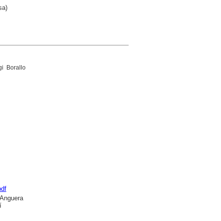
sa)
i Borallo
pdf
 Anguera
í