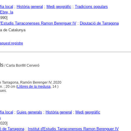
ia local
;
Història general
;
Medi geogràfic
;
Tradicions populars
Ebre, la
1990]
 d'Estudis Tarraconenses Ramon Berenguer IV
;
Diputació de Tarragona
ca de Catalunya
aquest registre
ls
/ Carla Bonfill Cerveró
de Tarragona, Ramón Berenger IV, 2020
àn. ; 20 cm (
Llibres de la medusa
, 14 )
ques.
ia local
;
Guies generals
;
Història general
;
Medi geogràfic
s
2020]
ó de Tarragona
;
Institut d'Estudis Tarraconenses Ramon Berenguer IV