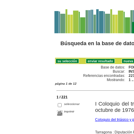
Búsqueda en la base de dat
Base de datos:
FO
Buscar:
IN
Referencias encontradas:
22
Mostrando:
1 .
página 1 de 12
1 / 221
I Coloquio del 
seleccionar
octubre de 1976 
imprimir
Coloquio del triásico y
Tarragona : Diputación 