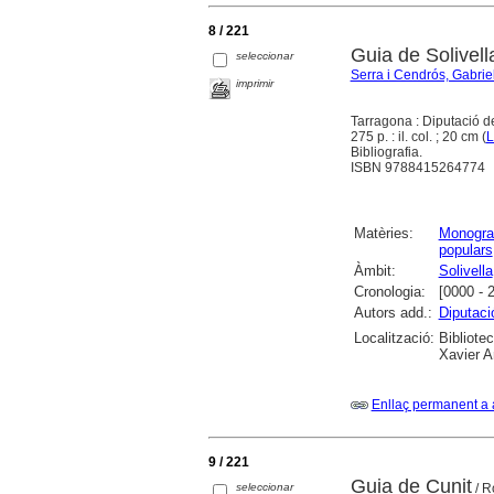
8 / 221
Guia de Solivell
seleccionar
Serra i Cendrós, Gabrie
imprimir
Tarragona : Diputació 
275 p. : il. col. ; 20 cm (
L
Bibliografia.
ISBN 9788415264774
Matèries:
Monograf
populars
Àmbit:
Solivella
Cronologia:
[0000 - 
Autors add.:
Diputaci
Localització:
Bibliote
Xavier A
Enllaç permanent a 
9 / 221
Guia de Cunit
seleccionar
/ R