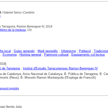
a
/ Gabriel Serra i Cendrós
l
de Tarragona, Ramon Berenguer IV, 2019
libres de la medusa
, 13)
ia local
;
Guies generals
;
Medi geogràfic
;
Urbanisme
;
Població
;
Tradicion
;
Economia
;
Història general
;
Patrimoni cultural
;
Equipaments col·lectius
2019]
ó de Tarragona
;
Institut d'Estudis Tarraconenses Ramon Berenguer IV
ca de Catalunya; Arxiu Nacional de Catalunya; B. Pública de Tarragona; B. Cen
morós (Reus); B. Mossèn Ramon Muntanyola (l'Espluga de Francolí)
aquest registre
oger Benito Julià