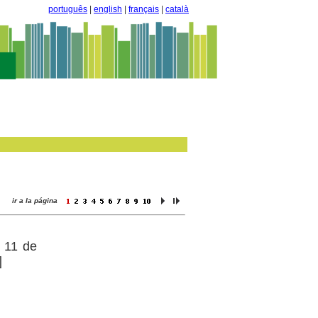
português
|
english
|
français
|
català
ir a la página
l 11 de
]