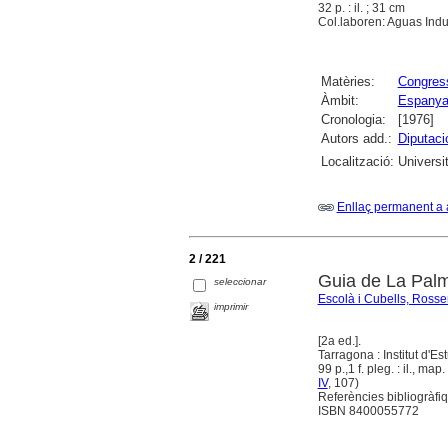
32 p. : il. ; 31 cm
Col.laboren: Aguas Indu
Matèries:
Congres
Àmbit:
Espany
Cronologia:
[1976]
Autors add.:
Diputaci
Localització:
Universi
Enllaç permanent a 
2 / 221
Guia de La Palm
seleccionar
Escolà i Cubells, Ross
imprimir
[2a ed.].
Tarragona : Institut d'
99 p.,1 f. pleg. : il., map.
IV
, 107)
Referències bibliogràfiq
ISBN 8400055772