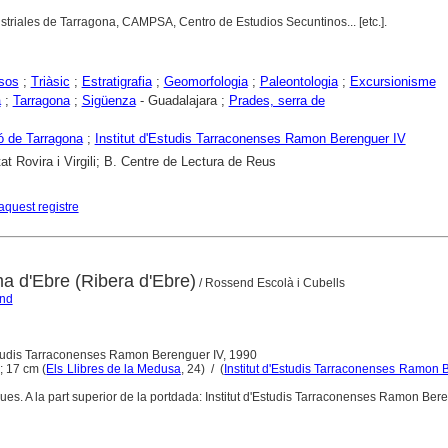
striales de Tarragona, CAMPSA, Centro de Estudios Secuntinos... [etc.].
sos
;
Triàsic
;
Estratigrafia
;
Geomorfologia
;
Paleontologia
;
Excursionisme
a
;
Tarragona
;
Sigüenza
- Guadalajara ;
Prades, serra de
ó de Tarragona
;
Institut d'Estudis Tarraconenses Ramon Berenguer IV
tat Rovira i Virgili; B. Centre de Lectura de Reus
aquest registre
a d'Ebre (Ribera d'Ebre)
/ Rossend Escolà i Cubells
end
Estudis Tarraconenses Ramon Berenguer IV, 1990
 ; 17 cm (
Els Llibres de la Medusa
, 24) / (
Institut d'Estudis Tarraconenses Ramon 
ues. A la part superior de la portdada: Institut d'Estudis Tarraconenses Ramon Bere