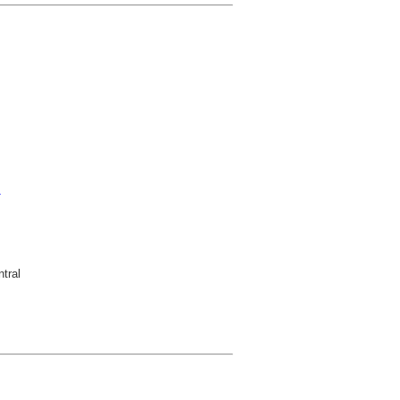
s
tral