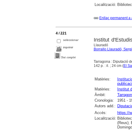
Localització:
Bibliote
Enllaç permanent a 
4 / 221
Institut d'Estu
seleccionar
Llauradó
imprimir
Borrallo Llauradó, Sergi
Text complet
Tarragona : Diputació 
142 p. : il. ; 24 cm (
El Sa
Matèries:
Instituci
publicac
Matèries:
Institut
Àmbit:
Tarragon
Cronologia:
1951 - 1
Autors add.:
Diputaci
Accés:
https://
Localització:
Bibliote
(Reus); 
Domingo 