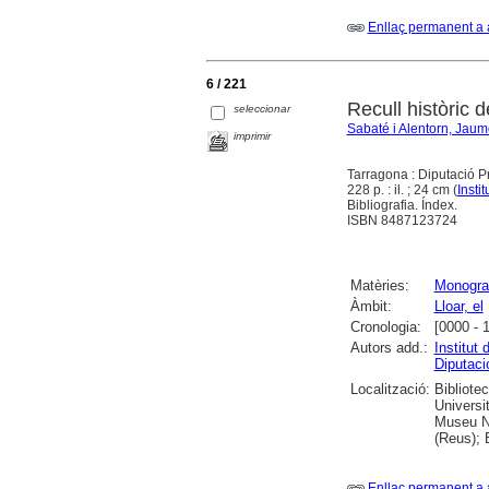
Enllaç permanent a 
6 / 221
Recull històric d
seleccionar
Sabaté i Alentorn, Jaum
imprimir
Tarragona : Diputació P
228 p. : il. ; 24 cm (
Insti
Bibliografia. Índex.
ISBN 8487123724
Matèries:
Monograf
Àmbit:
Lloar, el
Cronologia:
[0000 - 
Autors add.:
Institut
Diputaci
Localització:
Bibliote
Universi
Museu Na
(Reus); 
Enllaç permanent a 