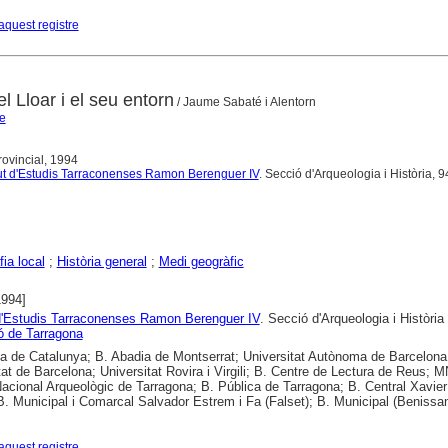
aquest registre
el Lloar i el seu entorn
/ Jaume Sabaté i Alentorn
e
rovincial, 1994
tut d'Estudis Tarraconenses Ramon Berenguer IV
. Secció d'Arqueologia i Història, 
ia local
;
Història general
;
Medi geogràfic
1994]
 d'Estudis Tarraconenses Ramon Berenguer IV
. Secció d'Arqueologia i Història 
ó de Tarragona
ca de Catalunya; B. Abadia de Montserrat; Universitat Autònoma de Barcelona
tat de Barcelona; Universitat Rovira i Virgili; B. Centre de Lectura de Reus; 
cional Arqueològic de Tarragona; B. Pública de Tarragona; B. Central Xavie
B. Municipal i Comarcal Salvador Estrem i Fa (Falset); B. Municipal (Benissa
aquest registre