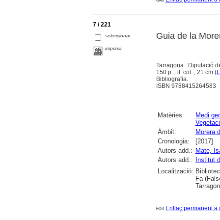
7 / 221
Guia de la More
seleccionar
imprimir
Tarragona : Diputació 
150 p. : il. col. ; 21 cm (
L
Bibliografia.
ISBN 9788415264583
Matèries:
Medi geo
Vegetac
Àmbit:
Morera d
Cronologia:
[2017]
Autors add.:
Mate, Is
Autors add.:
Institut
Localització:
Bibliote
Fa (Fals
Tarrago
Enllaç permanent a 