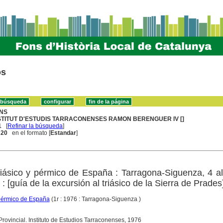
os
NS
STITUT D'ESTUDIS TARRACONENSES RAMON BERENGUER IV []
1
[
Refinar la búsqueda
]
. 20
en el formato [
Estandar
]
triásico y pérmico de España : Tarragona-Siguenza, 4 a
: [guía de la excursión al triásico de la Sierra de Prades
 pérmico de España
(1r : 1976 : Tarragona-Siguenza )
Provincial. Instituto de Estudios Tarraconenses, 1976