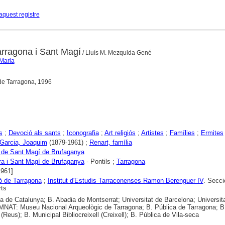
aquest registre
arragona i Sant Magí
/ Lluís M. Mezquida Gené
 Maria
 de Tarragona, 1996
s
;
Devoció als sants
;
Iconografia
;
Art religiós
;
Artistes
;
Famílies
;
Ermites
 Garcia, Joaquim
(1879-1961) ;
Renart, família
 de Sant Magí de Brufaganya
a i Sant Magí de Brufaganya
- Pontils ;
Tarragona
1961]
ó de Tarragona
;
Institut d'Estudis Tarraconenses Ramon Berenguer IV
. Secci
rts
ca de Catalunya; B. Abadia de Montserrat; Universitat de Barcelona; Universit
i; MNAT: Museu Nacional Arqueològic de Tarragona; B. Pública de Tarragona; B
(Reus); B. Municipal Bibliocreixell (Creixell); B. Pública de Vila-seca