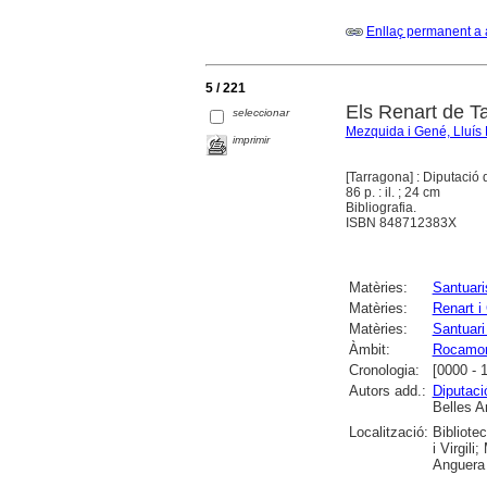
Enllaç permanent a 
5 / 221
Els Renart de T
seleccionar
Mezquida i Gené, Lluís
imprimir
[Tarragona] : Diputació
86 p. : il. ; 24 cm
Bibliografia.
ISBN 848712383X
Matèries:
Santuari
Matèries:
Renart i
Matèries:
Santuari
Àmbit:
Rocamor
Cronologia:
[0000 - 
Autors add.:
Diputaci
Belles A
Localització:
Bibliote
i Virgil
Anguera 