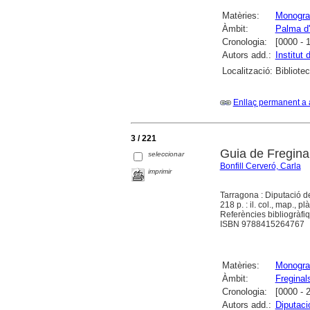
Matèries:
Monograf
Àmbit:
Palma d'
Cronologia:
[0000 - 
Autors add.:
Institut
Localització:
Bibliote
Enllaç permanent a 
3 / 221
Guia de Fregina
seleccionar
Bonfill Cerveró, Carla
imprimir
Tarragona : Diputació 
218 p. : il. col., map., pl
Referències bibliogràfi
ISBN 9788415264767
Matèries:
Monograf
Àmbit:
Freginal
Cronologia:
[0000 - 
Autors add.:
Diputaci