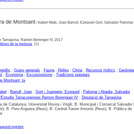
ra de Montsant
/ Isabel Mate, Joan Barrull, Ezequiel Gort, Salvador Palomar
de Tarragona, Ramón Berenger IV, 2017
libres de la medusa
, 11)
gràfic
;
Guies generals
;
Fauna
;
Relleu
;
Clima
;
Recursos hídrics
;
Geologia
ió
;
Economia
;
Excursionisme
;
Tradicions populars
e Montsant, la
abel
;
Barrull, Joan
;
Gort i Juanpere, Ezequiel
;
Palomar i Abadia, Salvador
 d'Estudis Tarraconenses Ramon Berenguer IV
;
Diputació de Tarragona
ca de Catalunya; Universitat Rovira i Virgili; B. Municipal i Comarcal Salvador
et); B. Pere Anguera (Reus); B. Central Xavier Amorós (Reus); B. Pública de
na
aquest registre