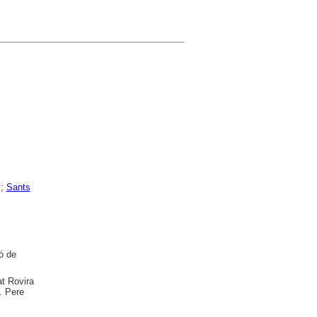
;
Sants
ó de
at Rovira
. Pere