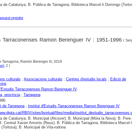
ca de Catalunya; B. Pública de Tarragona; Biblioteca Marcel·lí Domingo (Torto
aquest registre
dis Tarraconenses Ramon Berenguer IV : 1951-1996
/ Serg
de Tarragona, Ramón Berenger IV, 2019
urí
, 2 )
ons culturals
;
Associacions culturals
;
Centres d'estudis locals
;
Edició de
ions
 d'Estudis Tarraconenses Ramon Berenguer IV
a, província
;
Tarragona
996
ó de Tarragona
;
Institut d'Estudis Tarraconenses Ramon Berenguer IV
www.dipta.cat/RBIV/sites/bvirtual/files/media/institut_destudis_tarraconenses.
ca de Catalunya; B. Municipal (Alcover); B. Municipal (Móra la Nova); B. Pere
B. Central Xavier Amorós (Reus); B. Pública de Tarragona; Biblioteca Marcel·l
(Tortosa); B. Municipal de Vila-rodona