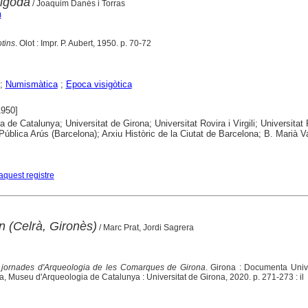
igoda
/ Joaquim Danés i Torras
m
otins
. Olot : Impr. P. Aubert, 1950. p. 70-72
;
Numismàtica
;
Epoca visigòtica
1950]
ca de Catalunya; Universitat de Girona; Universitat Rovira i Virgili; Universita
. Pública Arús (Barcelona); Arxiu Històric de la Ciutat de Barcelona; B. Marià 
aquest registre
n (Celrà, Gironès)
/ Marc Prat, Jordi Sagrera
jornades d'Arqueologia de les Comarques de Girona
. Girona : Documenta Unive
a, Museu d'Arqueologia de Catalunya : Universitat de Girona, 2020. p. 271-273 : il