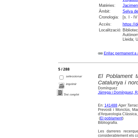
Matèries:
Jaciment
Àmbit:
Selva de
Cronologia:
[s. I - I
Accés:
https://
Localització:
Bibliote
Autònoma
Lleida; U
Enllaç permanent a 
5 / 288
El Poblament t
seleccionar
Catalunya i nor
imprimir
Domínguez
Járrega i Domínguez, 
Text complet
En:
141488
Ager Tarraco
Prevosti i Monclús, Mart
d'Arqueologia Clàssica,
(
El poblament
)
Bibliografia.
Les darreres recerqu
considerablement els con