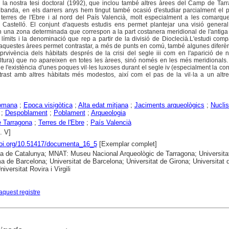
n la nostra tesi doctoral (1992), que inclou també altres àrees del Camp de Ta
ra banda, en els darrers anys hem tingut també ocasió d'estudiar parcialment el
 terres de l'Ebre i al nord del País Valencià, molt especialment a les comarque
 Castelló. El conjunt d'aquests estudis ens permet plantejar una visió general
n una zona determinada que correspon a la part costanera meridional de l'antiga
límits i la denominació que rep a partir de la divisió de Dioclecià.L'estudi comp
aquestes àrees permet contrastar, a més de punts en comú, també algunes diferèn
prvivència dels hàbitats després de la crisi del segle iii com en l'aparició de 
 altura) que no apareixen en totes les àrees, sinó només en les més meridionals
 l'existència d'unes poques vil·les luxoses durant el segle iv (especialment la con
trast amb altres hàbitats més modestos, així com el pas de la vil·la a un altr
omana
;
Epoca visigòtica
;
Alta edat mitjana
;
Jaciments arqueològics
;
Nuclis
;
Despoblament
;
Poblament
;
Arqueologia
 Tarragona
;
Terres de l'Ebre
;
País Valencià
s. V]
doi.org/10.51417/documenta_16_5
[Exemplar complet]
ca de Catalunya; MNAT: Museu Nacional Arqueològic de Tarragona; Universita
 de Barcelona; Universitat de Barcelona; Universitat de Girona; Universitat 
niversitat Rovira i Virgili
aquest registre