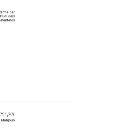
 terme per
studi dels
metent-nos
esi per
, Mahjoub