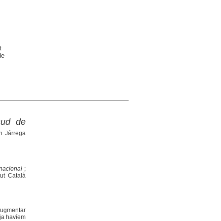
t
de
sud de
 Járrega
rnacional
;
tut Català
ugmentar
 ja havíem