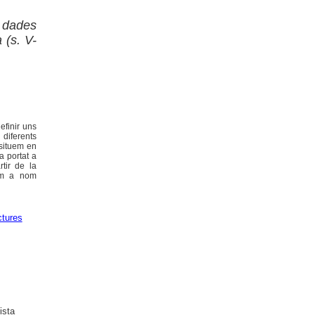
i dades
 (s. V-
efinir uns
 diferents
 situem en
a portat a
rtir de la
com a nom
ctures
ista