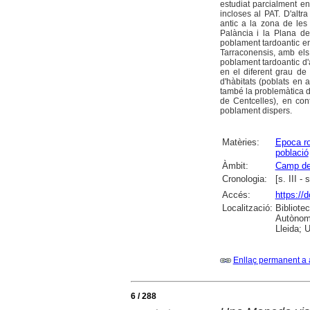
estudiat parcialment e
incloses al PAT. D'alt
antic a la zona de les
Palància i la Plana de
poblament tardoantic e
Tarraconensis, amb els 
poblament tardoantic d'
en el diferent grau de 
d'hàbitats (poblats en
també la problemàtica de
de Centcelles), en con
poblament dispers.
Matèries:
Epoca r
població
Àmbit:
Camp de
Cronologia:
[s. III - 
Accés:
https://
Localització:
Bibliote
Autònoma
Lleida; U
Enllaç permanent a 
6 / 288