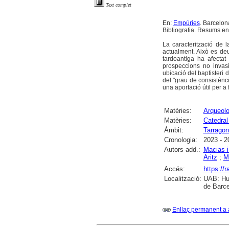
Text complet
En:
Empúries
. Barcelona
Bibliografia. Resums en c
La caracterització de
actualment. Això es deu
tardoantiga ha afectat
prospeccions no invasi
ubicació del baptisteri
del "grau de consistènc
una aportació útil per a 
Matèries:
Arqueolo
Matèries:
Catedral
Àmbit:
Tarrago
Cronologia:
2023 - 2
Autors add.:
Macias i
Aritz
;
M
Accés:
https://
Localització:
UAB: Hum
de Barc
Enllaç permanent a 