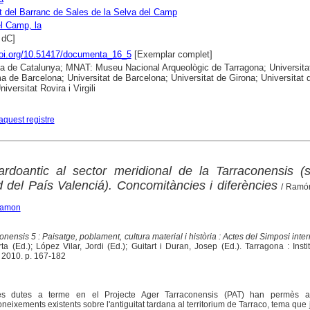
 del Barranc de Sales de la Selva del Camp
l Camp, la
V dC]
doi.org/10.51417/documenta_16_5
[Exemplar complet]
ca de Catalunya; MNAT: Museu Nacional Arqueològic de Tarragona; Universita
 de Barcelona; Universitat de Barcelona; Universitat de Girona; Universitat 
niversitat Rovira i Virgili
aquest registre
ardoantic al sector meridional de la Tarraconensis (
d del País Valenciá). Concomitàncies i diferències
/ Ramón
Ramon
nensis 5 : Paisatge, poblament, cultura material i història : Actes del Simposi inte
a (Ed.); López Vilar, Jordi (Ed.); Guitart i Duran, Josep (Ed.). Tarragona : Insti
 2010. p. 167-182
es dutes a terme en el Projecte Ager Tarraconensis (PAT) han permès a
eixements existents sobre l'antiguitat tardana al territorium de Tarraco, tema que