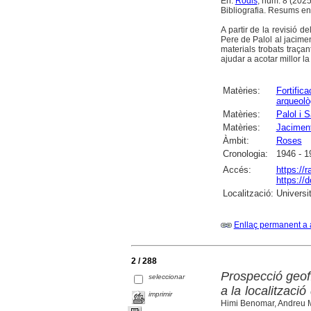
En:
Rodis
, núm. 8 (2025) 
Bibliografia. Resums en 
A partir de la revisió 
Pere de Palol al jacimen
materials trobats traçan
ajudar a acotar millor la
Matèries:
Fortifica
arqueolò
Matèries:
Palol i S
Matèries:
Jaciment
Àmbit:
Roses
Cronologia:
1946 - 1
Accés:
https://
https://
Localització:
Universi
Enllaç permanent a 
2 / 288
Prospecció geofí
seleccionar
a la localització
imprimir
Himi Benomar, Andreu Mu