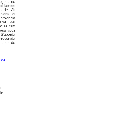
rragona no
 poblament
s de l'Alt
 sobre el
 provincia
aratiu del
cies, tant
nous tipus
. S'aborda
trovertida
e tipus de
 de
t
de