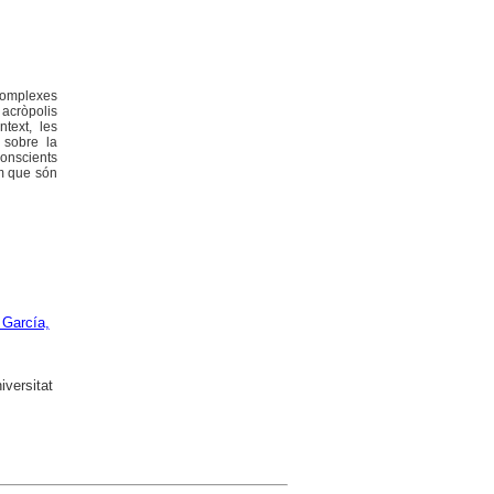
complexes
 acròpolis
text, les
 sobre la
conscients
em que són
 García,
versitat