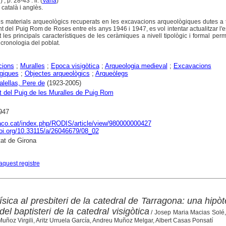
, p. 28-43 : il. (
Varia
)
català i anglès.
dels materials arqueològics recuperats en les excavacions arqueològiques dutes a
t del Puig Rom de Roses entre els anys 1946 i 1947, es vol intentar actualitzar l'e
t les principals característiques de les ceràmiques a nivell tipològic i formal per
 cronologia del poblat.
cions
;
Muralles
;
Epoca visigòtica
;
Arqueologia medieval
;
Excavacions
giques
;
Objectes arqueològics
;
Arqueòlegs
alellas, Pere de
(1923-2005)
 del Puig de les Muralles de Puig Rom
947
raco.cat/index.php/RODIS/article/view/980000000427
doi.org/10.33115/a/26046679/08_02
tat de Girona
aquest registre
sica al presbiteri de la catedral de Tarragona: una hipòt
 del baptisteri de la catedral visigòtica
/ Josep Maria Macias Solé
ñoz Virgili, Aritz Urruela García, Andreu Muñoz Melgar, Albert Casas Ponsatí