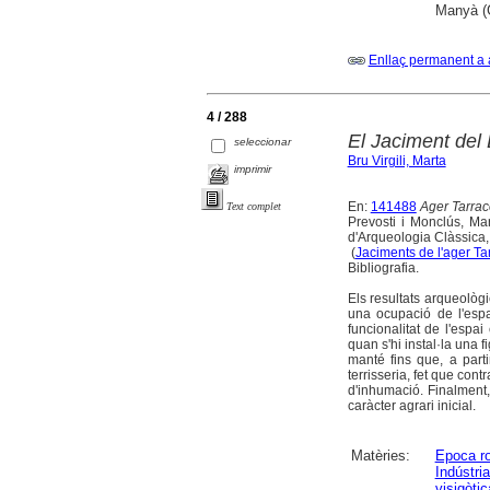
Manyà (
Enllaç permanent a 
4 / 288
El Jaciment del
seleccionar
Bru Virgili, Marta
imprimir
En:
141488
Ager Tarraco
Text complet
Prevosti i Monclús, Mart
d'Arqueologia Clàssica,
(
Jaciments de l'ager Tar
Bibliografia.
Els resultats arqueològ
una ocupació de l'espa
funcionalitat de l'espa
quan s'hi instal·la una f
manté fins que, a parti
terrisseria, fet que con
d'inhumació. Finalment, 
caràcter agrari inicial.
Matèries:
Epoca r
Indústri
visigòtic