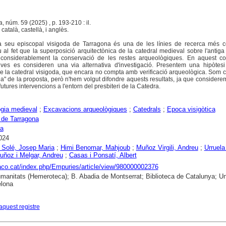
, núm. 59 (2025) , p. 193-210 : il.
atalà, castellà, i anglès.
 la seu episcopal visigoda de Tarragona és una de les línies de recerca més 
 al fet que la superposició arquitectònica de la catedral medieval sobre l'antiga
 considerablement la conservació de les restes arqueològiques. En aquest con
ves es consideren una via alternativa d'investigació. Presentem una hipòtesi
 de la catedral visigoda, que encara no compta amb verificació arqueològica. Som 
ia" de la proposta, però n'hem volgut difondre aquests resultats, ja que consider
futures intervencions a l'entorn del presbiteri de la Catedra.
gia medieval
;
Excavacions arqueològiques
;
Catedrals
;
Epoca visigòtica
 de Tarragona
na
024
 Solé, Josep Maria
;
Himi Benomar, Mahjoub
;
Muñoz Virgili, Andreu
;
Urruela
uñoz i Melgar, Andreu
;
Casas i Ponsatí, Albert
raco.cat/index.php/Empuries/article/view/980000002376
anitats (Hemeroteca); B. Abadia de Montserrat; Biblioteca de Catalunya; Uni
elona
aquest registre