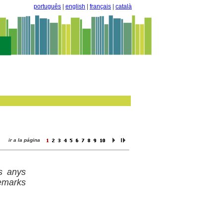
português
|
english
|
français
|
català
ir a la página
s anys
remarks