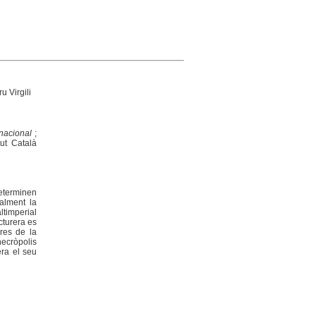
u Virgili
rnacional
;
tut Català
determinen
ialment la
ltimperial
cturera es
ures de la
necròpolis
era el seu