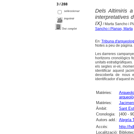
3 / 288
Dels Altimiris 
seleccionar
interpretatives 
imprimir
IX)
/ Marta Sancho i Pl
Sancho i Planas, Marta
Text complet
En:
Tribuna d'arqueolog
Notes a peu de pàgina. B
Les darreres campanyes
horitzons cronològics f
unitats estratigràfique
els segles vi-vii, momen
identificar aquest jac
descoberta de nous e
identificador d'aquest in
Matèries:
Arqueolo
arqueolò
Matèries:
Jaciment
Àmbit:
Sant Est
Cronologia:
[400 - 9
Autors add.:
Alegría 
Accés:
http://h
Localització:
Bibliote