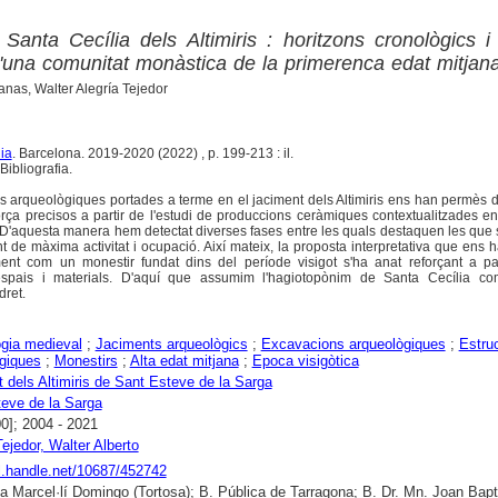
a Santa Cecília dels Altimiris : horitzons cronològics 
d'una comunitat monàstica de la primerenca edat mitjana
anas, Walter Alegría Tejedor
ia
. Barcelona. 2019-2020 (2022) , p. 199-213 : il.
ibliografia.
 arqueològiques portades a terme en el jaciment dels Altimiris ens han permès d
orça precisos a partir de l'estudi de produccions ceràmiques contextualitzades en
s. D'aquesta manera hem detectat diverses fases entre les quals destaquen les que
t de màxima activitat i ocupació. Així mateix, la proposta interpretativa que ens h
iment com un monestir fundat dins del període visigot s'ha anat reforçant a pa
spais i materials. D'aquí que assumim l'hagiotopònim de Santa Cecília 
dret.
gia medieval
;
Jaciments arqueològics
;
Excavacions arqueològiques
;
Estru
giques
;
Monestirs
;
Alta edat mitjana
;
Epoca visigòtica
 dels Altimiris de Sant Esteve de la Sarga
eve de la Sarga
00]; 2004 - 2021
Tejedor, Walter Alberto
dl.handle.net/10687/452742
ca Marcel·lí Domingo (Tortosa); B. Pública de Tarragona; B. Dr. Mn. Joan Bapt