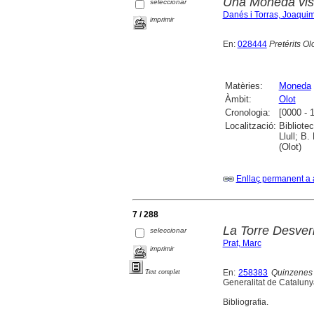
Una Moneda vis
seleccionar
Danés i Torras, Joaqui
imprimir
En:
028444
Pretérits Ol
Matèries:
Moneda
Àmbit:
Olot
Cronologia:
[0000 - 
Localització:
Bibliote
Llull; B
(Olot)
Enllaç permanent a 
7 / 288
La Torre Desver
seleccionar
Prat, Marc
imprimir
En:
258383
Quinzenes 
Text complet
Generalitat de Cataluny
Bibliografia.