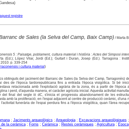
Gandesa)
aquest registre
 Barranc de Sales (la Selva del Camp, Baix Camp)
/ Marta Br
nensis 5 : Paisatge, poblament, cultura material i història : Actes del Simposi inte
a (Ed.); López Vilar, Jordi (Ed.); Guitart i Duran, Josep (Ed.). Tarragona : Insti
 2010. p. 339-254
raconensis i cultura material
)
ics obtinguts del jaciment del Barranc de Sales (la Selva del Camp, Tarragonès) 
i des de l'època tardorepublicana fins a entrada l'època visigòtica. Si bé inic
i estava relacionada amb l'explotació agrària de la zona, és a partir de l'època a
iglina i perd, d'aquesta manera, el caràcter agrícola inicial. Aquesta activitat manufa
r del final del segle iii dC, s'inicia el progressiu abandonament de les estruct
trasta amb la proliferació, en l'espai adjacent al centre de producció ceràmic, d'una 
l'activitat funerària de l'espai perdura fins a l'època visigòtica, quan l'àrea recup
omana
;
Jaciments arqueològics
;
Arqueologia
;
Excavacions arqueològiques
;
a de la ceràmica
;
Forns
;
Ceràmica
;
Restes ceràmiques
;
Agricultura
;
Epoca
a