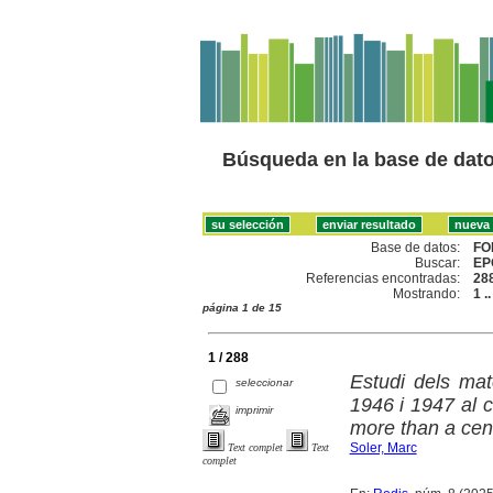
Búsqueda en la base de dat
Base de datos:
FO
Buscar:
EP
Referencias encontradas:
28
Mostrando:
1 .
página 1 de 15
1 / 288
Estudi dels mat
seleccionar
1946 i 1947 al 
imprimir
more than a cent
Soler, Marc
Text complet
Text
complet