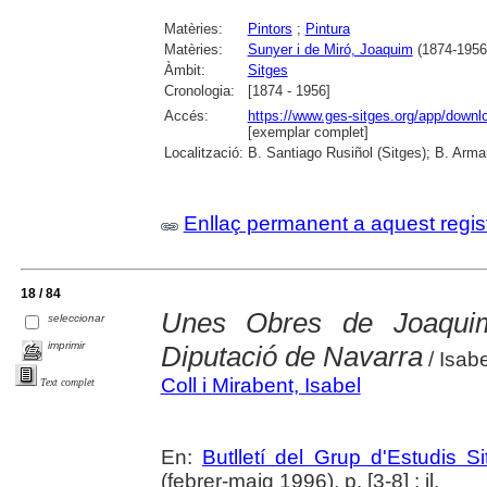
Matèries:
Pintors
;
Pintura
Matèries:
Sunyer i de Miró, Joaquim
(1874-1956
Àmbit:
Sitges
Cronologia:
[1874 - 1956]
Accés:
https://www.ges-sitges.org/app/dow
[exemplar complet]
Localització:
B. Santiago Rusiñol (Sitges); B. Arman
Enllaç permanent a aquest regis
18 / 84
Unes Obres de Joaquim
seleccionar
imprimir
Diputació de Navarra
/ Isabe
Coll i Mirabent, Isabel
Text complet
En:
Butlletí del Grup d'Estudis S
(febrer-maig 1996), p. [3-8] : il.