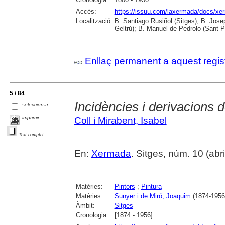
Accés:
https://issuu.com/laxermada/docs/
Localització:
B. Santiago Rusiñol (Sitges); B. Josep
Geltrú); B. Manuel de Pedrolo (Sant P
Enllaç permanent a aquest regis
5 / 84
Incidències i derivacions 
seleccionar
imprimir
Coll i Mirabent, Isabel
Text complet
En:
Xermada
. Sitges, núm. 10 (abril
Matèries:
Pintors
;
Pintura
Matèries:
Sunyer i de Miró, Joaquim
(1874-1956
Àmbit:
Sitges
Cronologia:
[1874 - 1956]