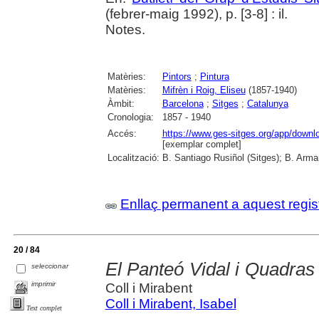
(febrer-maig 1992), p. [3-8] : il.
Notes.
Matèries:
Pintors
;
Pintura
Matèries:
Mifrèn i Roig, Eliseu
(1857-1940)
Àmbit:
Barcelona
;
Sitges
;
Catalunya
Cronologia:
1857 - 1940
Accés:
https://www.ges-sitges.org/app/dow
[exemplar complet]
Localització:
B. Santiago Rusiñol (Sitges); B. Arman
Enllaç permanent a aquest regis
20 / 84
El Panteó Vidal i Quadras 
seleccionar
imprimir
Coll i Mirabent
Coll i Mirabent, Isabel
Text complet