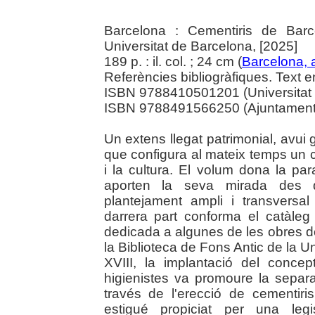
Barcelona : Cementiris de Barc
Universitat de Barcelona, [2025]
189 p. : il. col. ; 24 cm (
Barcelona, a
Referències bibliogràfiques. Text en
ISBN 9788410501201 (Universitat 
ISBN 9788491566250 (Ajuntament
Un extens llegat patrimonial, avui
que configura al mateix temps un 
i la cultura. El volum dona la pa
aporten la seva mirada des de
plantejament ampli i transversal
darrera part conforma el catàleg
dedicada a algunes de les obres d
la Biblioteca de Fons Antic de la U
XVIII, la implantació del conce
higienistes va promoure la separac
través de l'erecció de cementiri
estigué propiciat per una legi