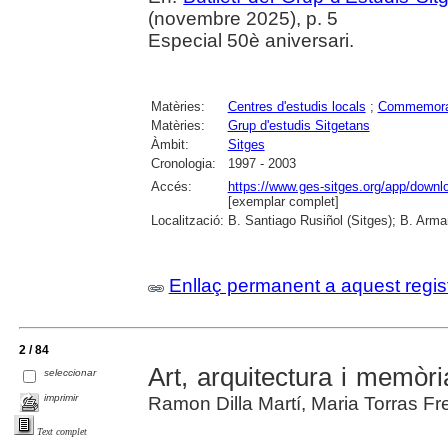
(novembre 2025), p. 5
Especial 50è aniversari.
Matèries:
Centres d'estudis locals
;
Commemora
Matèries:
Grup d'estudis Sitgetans
Àmbit:
Sitges
Cronologia:
1997 - 2003
Accés:
https://www.ges-sitges.org/app/dow
[exemplar complet]
Localització:
B. Santiago Rusiñol (Sitges); B. Arman
Enllaç permanent a aquest regis
2 / 84
Art, arquitectura i memòri
seleccionar
imprimir
Ramon Dilla Martí, Maria Torras Freix
Text complet