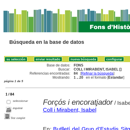
Búsqueda en la base de datos
Base de datos:
FONS
Buscar:
COLL I MIRABENT, ISABEL []
Referencias encontradas:
84
[
Refinar la búsqueda
]
Mostrando:
1 .. 20
en el formato [
Estandar
]
página 1 de 5
1 / 84
Forçós i encoratjador
seleccionar
/ Isabe
imprimir
Coll i Mirabent, Isabel
Text complet
En:
Butlletí del Grup d'Estudis Sit