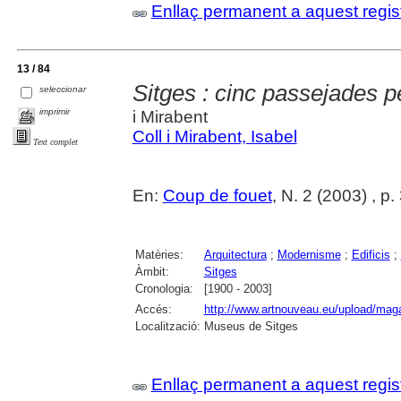
Enllaç permanent a aquest regis
13 / 84
Sitges : cinc passejades p
seleccionar
imprimir
i Mirabent
Coll i Mirabent, Isabel
Text complet
En:
Coup de fouet
, N. 2 (2003) , p. 3
Matèries:
Arquitectura
;
Modernisme
;
Edificis
;
Àmbit:
Sitges
Cronologia:
[1900 - 2003]
Accés:
http://www.artnouveau.eu/upload/maga
Localització:
Museus de Sitges
Enllaç permanent a aquest regis