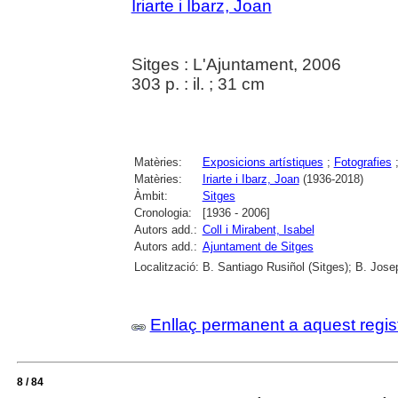
Iriarte i Ibarz, Joan
Sitges : L'Ajuntament, 2006
303 p. : il. ; 31 cm
Matèries:
Exposicions artístiques
;
Fotografies
Matèries:
Iriarte i Ibarz, Joan
(1936-2018)
Àmbit:
Sitges
Cronologia:
[1936 - 2006]
Autors add.:
Coll i Mirabent, Isabel
Autors add.:
Ajuntament de Sitges
Localització:
B. Santiago Rusiñol (Sitges); B. Jose
Enllaç permanent a aquest regis
8 / 84