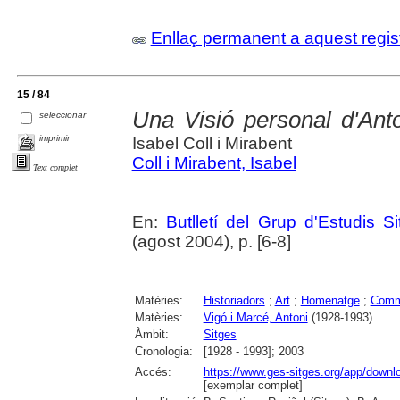
Enllaç permanent a aquest regis
15 / 84
Una Visió personal d'Anton
seleccionar
imprimir
Isabel Coll i Mirabent
Coll i Mirabent, Isabel
Text complet
En:
Butlletí del Grup d'Estudis S
(agost 2004), p. [6-8]
Matèries:
Historiadors
;
Art
;
Homenatge
;
Comm
Matèries:
Vigó i Marcé, Antoni
(1928-1993)
Àmbit:
Sitges
Cronologia:
[1928 - 1993]; 2003
Accés:
https://www.ges-sitges.org/app/dow
[exemplar complet]