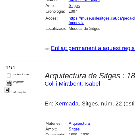
Àmbit:
Sitges
Cronologia:
1887
Accés:
https://museusdesitges.cat/ca/peca-de
fondevila
Localització:
Museus de Sitges
Enllaç permanent a aquest regis
4 / 84
Arquitectura de Sitges : 
seleccionar
imprimir
Coll i Mirabent, Isabel
Text complet
En:
Xermada
. Sitges, núm. 22 (esti
Matèries:
Arquitectura
Àmbit:
Sitges
Cronologia:
1800 - 1930