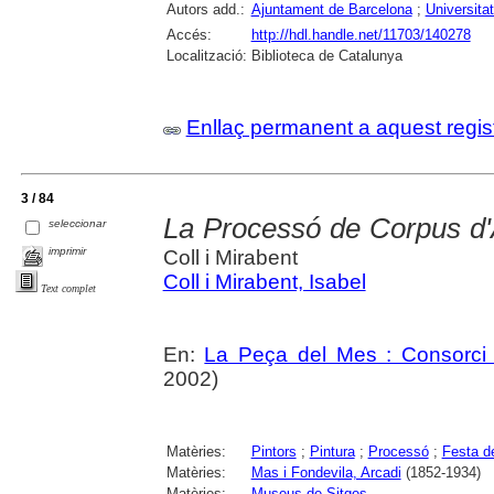
Autors add.:
Ajuntament de Barcelona
;
Universita
Accés:
http://hdl.handle.net/11703/140278
Localització:
Biblioteca de Catalunya
Enllaç permanent a aquest regis
3 / 84
La Processó de Corpus d'
seleccionar
imprimir
Coll i Mirabent
Coll i Mirabent, Isabel
Text complet
En:
La Peça del Mes : Consorci 
2002)
Matèries:
Pintors
;
Pintura
;
Processó
;
Festa d
Matèries:
Mas i Fondevila, Arcadi
(1852-1934)
Matèries:
Museus de Sitges