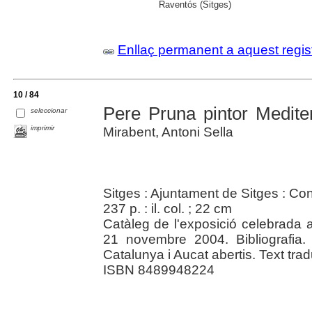
Raventós (Sitges)
Enllaç permanent a aquest regis
10 / 84
Pere Pruna pintor Medite
seleccionar
imprimir
Mirabent, Antoni Sella
Sitges : Ajuntament de Sitges : Co
237 p. : il. col. ; 22 cm
Catàleg de l'exposició celebrada a
21 novembre 2004. Bibliografia.
Catalunya i Aucat abertis. Text tradu
ISBN 8489948224