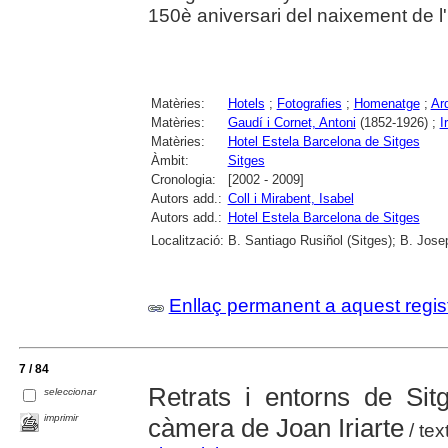
150è aniversari del naixement de l'i
Matèries:
Hotels
;
Fotografies
;
Homenatge
;
Ar
Matèries:
Gaudí i Cornet, Antoni
(1852-1926) ;
I
Matèries:
Hotel Estela Barcelona de Sitges
Àmbit:
Sitges
Cronologia:
[2002 - 2009]
Autors add.:
Coll i Mirabent, Isabel
Autors add.:
Hotel Estela Barcelona de Sitges
Localització:
B. Santiago Rusiñol (Sitges); B. Jose
Enllaç permanent a aquest regis
7 / 84
Retrats i entorns de Sit
seleccionar
imprimir
càmera de Joan Iriarte
/ tex