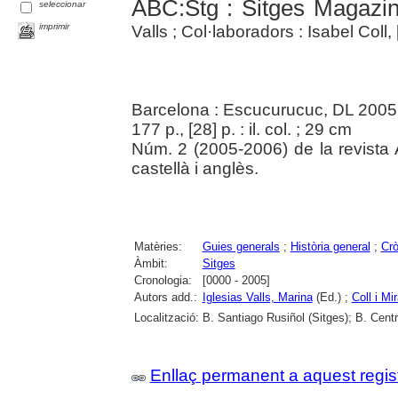
ABC:Stg : Sitges Magazi
seleccionar
imprimir
Valls ; Col·laboradors : Isabel Coll, [
Barcelona : Escucurucuc, DL 2005
177 p., [28] p. : il. col. ; 29 cm
Núm. 2 (2005-2006) de la revista 
castellà i anglès.
Matèries:
Guies generals
;
Història general
;
Crò
Àmbit:
Sitges
Cronologia:
[0000 - 2005]
Autors add.:
Iglesias Valls, Marina
(Ed.) ;
Coll i Mi
Localització:
B. Santiago Rusiñol (Sitges); B. Centr
Enllaç permanent a aquest regis