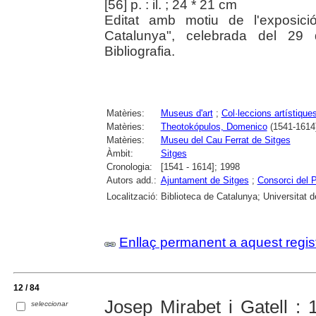
[56] p. : il. ; 24 * 21 cm
Editat amb motiu de l'exposic
Catalunya", celebrada del 29 
Bibliografia.
Matèries:
Museus d'art
;
Col·leccions artístique
Matèries:
Theotokópulos, Domenico
(1541-1614
Matèries:
Museu del Cau Ferrat de Sitges
Àmbit:
Sitges
Cronologia:
[1541 - 1614]; 1998
Autors add.:
Ajuntament de Sitges
;
Consorci del P
Localització:
Biblioteca de Catalunya; Universitat 
Enllaç permanent a aquest regis
12 / 84
Josep Mirabet i Gatell :
seleccionar