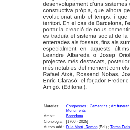
desenvolupament d'uns sistemes ur
constructiva pròpia, que alhora g
evolucionat amb el temps, i que 
territori. En el cas de Barcelona, 
portar la creació de nous cementi
es traduïa el sistema social de la
enterrades als fossars, fins als s
especialment en aquests últims
Leandre Albareda o Josep Oriol
projectes més destacats, posterior
més notables del moment com els e
Rafael Atxé, Rossend Nobas, Joa
Enric Clarasó; el forjador Frederi
Amigó. (Editorial).
Matèries:
Congressos
;
Cementiris
;
Art funerari
Monuments
Àmbit:
Barcelona
Cronologia:
[1700 - 2025]
Autors add.:
Dilla Martí, Ramon
(Ed.) ;
Torras Frei