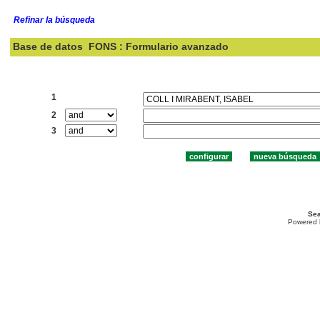
Refinar la búsqueda
Base de datos
FONS : Formulario avanzado
Buscar:
1
2
3
Sea
Powered