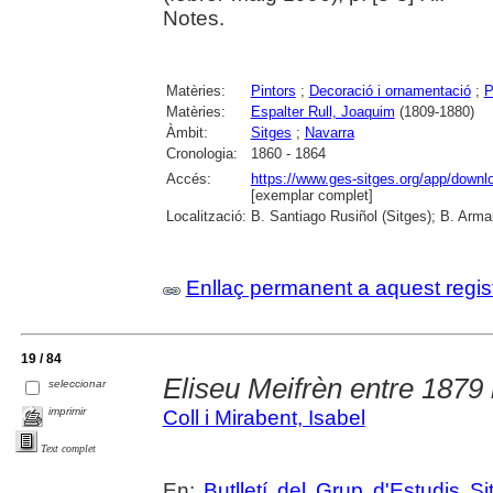
Notes.
Matèries:
Pintors
;
Decoració i ornamentació
;
P
Matèries:
Espalter Rull, Joaquim
(1809-1880)
Àmbit:
Sitges
;
Navarra
Cronologia:
1860 - 1864
Accés:
https://www.ges-sitges.org/app/dow
[exemplar complet]
Localització:
B. Santiago Rusiñol (Sitges); B. Arman
Enllaç permanent a aquest regis
19 / 84
Eliseu Meifrèn entre 1879 
seleccionar
imprimir
Coll i Mirabent, Isabel
Text complet
En:
Butlletí del Grup d'Estudis Si