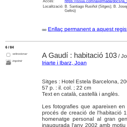
Accés:
https://issuu.com/laxermada/docs/l
Localització:
B. Santiago Rusiñol (Sitges); B. Josep
Geltrú)
Enllaç permanent a aquest regis
6 / 84
A Gaudí : habitació 103
seleccionar
/ Jo
imprimir
Iriarte i Ibarz, Joan
Sitges : Hotel Estela Barcelona, 2
57 p. : il. col. ; 22 cm
Text en català, castellà i anglès.
Les fotografies que apareixen en e
procés de creació de l'habitació
homenatge personal al gran gen
inaugurada l'any 2002 amb moti