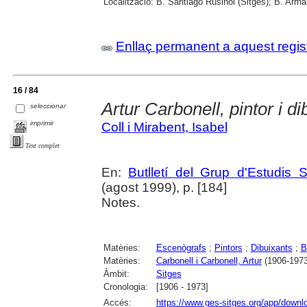
Localització:
B. Santiago Rusiñol (Sitges); B. Arman
Enllaç permanent a aquest regis
16 / 84
Artur Carbonell, pintor i di
seleccionar
imprimir
Coll i Mirabent, Isabel
Text complet
En:
Butlletí del Grup d'Estudis S
(agost 1999), p. [184]
Notes.
Matèries:
Escenògrafs
;
Pintors
;
Dibuixants
;
B
Matèries:
Carbonell i Carbonell, Artur
(1906-1973
Àmbit:
Sitges
Cronologia:
[1906 - 1973]
Accés:
https://www.ges-sitges.org/app/dow