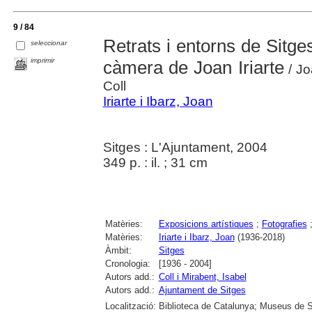
9 / 84
Retrats i entorns de Sitges
seleccionar
imprimir
càmera de Joan Iriarte
/ Joa
Coll
Iriarte i Ibarz, Joan
Sitges : L'Ajuntament, 2004
349 p. : il. ; 31 cm
Matèries:
Exposicions artístiques
;
Fotografies
Matèries:
Iriarte i Ibarz, Joan
(1936-2018)
Àmbit:
Sitges
Cronologia:
[1936 - 2004]
Autors add.:
Coll i Mirabent, Isabel
Autors add.:
Ajuntament de Sitges
Localització:
Biblioteca de Catalunya; Museus de Si