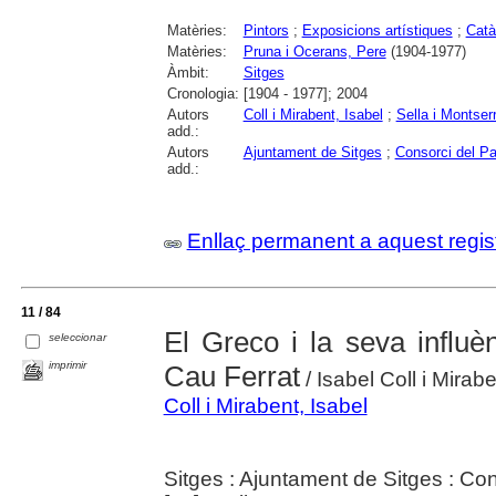
Matèries:
Pintors
;
Exposicions artístiques
;
Catà
Matèries:
Pruna i Ocerans, Pere
(1904-1977)
Àmbit:
Sitges
Cronologia:
[1904 - 1977]; 2004
Autors
Coll i Mirabent, Isabel
;
Sella i Montserr
add.:
Autors
Ajuntament de Sitges
;
Consorci del Pa
add.:
Enllaç permanent a aquest regis
11 / 84
El Greco i la seva influ
seleccionar
imprimir
Cau Ferrat
/ Isabel Coll i Mirab
Coll i Mirabent, Isabel
Sitges : Ajuntament de Sitges : Co