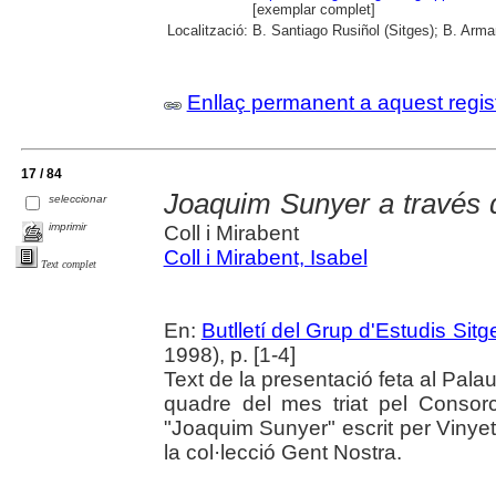
[exemplar complet]
Localització:
B. Santiago Rusiñol (Sitges); B. Arman
Enllaç permanent a aquest regis
17 / 84
Joaquim Sunyer a través d'
seleccionar
imprimir
Coll i Mirabent
Coll i Mirabent, Isabel
Text complet
En:
Butlletí del Grup d'Estudis Sitg
1998), p. [1-4]
Text de la presentació feta al Palau
quadre del mes triat pel Consorci
"Joaquim Sunyer" escrit per Vinyet
la col·lecció Gent Nostra.