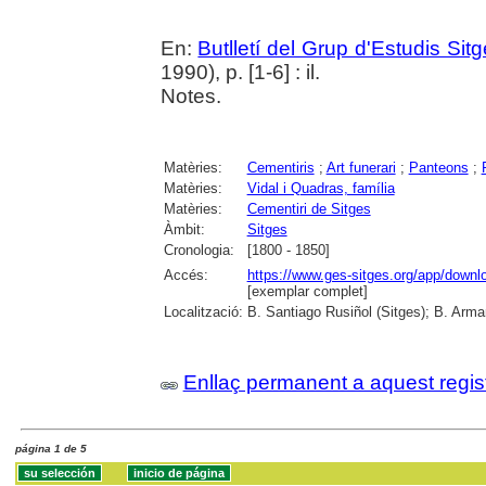
En:
Butlletí del Grup d'Estudis Sit
1990), p. [1-6] : il.
Notes.
Matèries:
Cementiris
;
Art funerari
;
Panteons
;
Matèries:
Vidal i Quadras, família
Matèries:
Cementiri de Sitges
Àmbit:
Sitges
Cronologia:
[1800 - 1850]
Accés:
https://www.ges-sitges.org/app/dow
[exemplar complet]
Localització:
B. Santiago Rusiñol (Sitges); B. Arman
Enllaç permanent a aquest regis
página 1 de 5