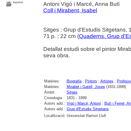
imprimir
Antoni Vigó i Marcé, Anna Butí
Coll i Mirabent, Isabel
Sitges : Grup d'Estudis Sitgetans,
71 p. ; 22 cm (
Quaderns. Grup d'Es
Detallat estudi sobre el pintor Mirab
seva obra.
Matèries:
Biografia
;
Pintors
;
Artistes
;
Profess
Matèries:
Mirabet i Gatell, Josep
(1831-1899)
Àmbit:
Sitges
Cronologia:
1831 - 1899
Autors add.:
Vigó i Marcé, Antoni
;
Butí i Ferret, A
Autors add.:
Grup d'Estudis Sitgetans
Localització:
Universitat Ramon Llull