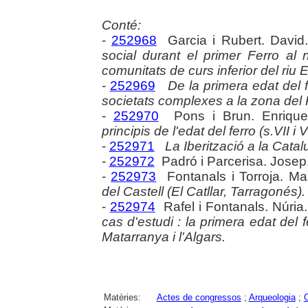
Conté:
-
252968
Garcia i Rubert. David
social durant el primer Ferro al 
comunitats de curs inferior del riu E
-
252969
De la primera edat del fe
societats complexes a la zona del
-
252970
Pons i Brun. Enrique
principis de l'edat del ferro (s.VII i V
-
252971
La Iberització a la Catal
-
252972
Padró i Parcerisa. Josep
-
252973
Fontanals i Torroja. Ma
del Castell (El Catllar, Tarragonés).
-
252974
Rafel i Fontanals. Núria
cas d'estudi : la primera edat del
Matarranya i l'Algars.
Matèries:
Actes de congressos
;
Arqueologia
;
C