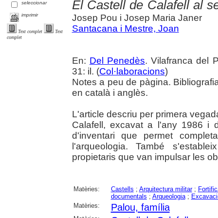
El Castell de Calafell al s
seleccionar
imprimir
Josep Pou i Josep Maria Janer
Santacana i Mestre, Joan
Text complet
Text
complet
En:
Del Penedès
. Vilafranca del
31: il. (
Col·laboracions
)
Notes a peu de pàgina. Bibliograf
en català i anglès.
L'article descriu per primera vegada
Calafell, excavat a l'any 1986 i 
d'inventari que permet complet
l'arqueologia. També s'estableix
propietaris que van impulsar les obr
Matèries:
Castells
;
Arquitectura militar
;
Fortifi
documentals
;
Arqueologia
;
Excavaci
Matèries:
Palou, família