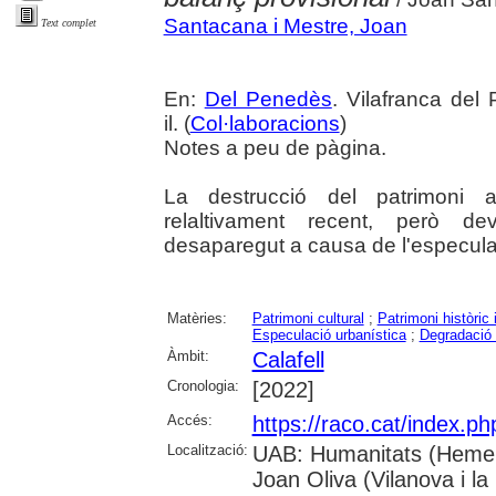
Santacana i Mestre, Joan
Text complet
En:
Del Penedès
. Vilafranca del
il. (
Col·laboracions
)
Notes a peu de pàgina.
La destrucció del patrimoni ar
relaltivament recent, però d
desaparegut a causa de l'especulac
Matèries:
Patrimoni cultural
;
Patrimoni històric i
Especulació urbanística
;
Degradació 
Àmbit:
Calafell
Cronologia:
[2022]
Accés:
https://raco.cat/index.p
Localització:
UAB: Humanitats (Hemero
Joan Oliva (Vilanova i la