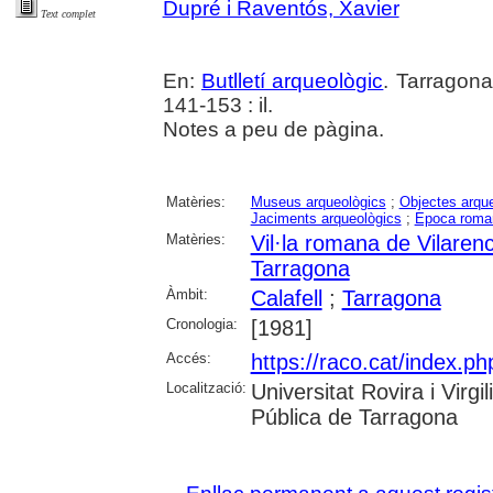
Dupré i Raventós, Xavier
Text complet
En:
Butlletí arqueològic
. Tarragona
141-153 : il.
Notes a peu de pàgina.
Matèries:
Museus arqueològics
;
Objectes arqu
Jaciments arqueològics
;
Epoca roma
Matèries:
Vil·la romana de Vilaren
Tarragona
Àmbit:
Calafell
;
Tarragona
Cronologia:
[1981]
Accés:
https://raco.cat/index.ph
Localització:
Universitat Rovira i Virg
Pública de Tarragona