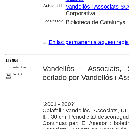
Autors add.:
Vandellòs i Associats SC
Corporativa
Localització:
Biblioteca de Catalunya
Enllaç permanent a aquest regis
11 / 584
Vandellòs i Associats, 
seleccionar
imprimir
editado por Vandellós i As
[2001 - 200?]
Calafell : Vandellòs i Associats, D
Il. ; 30 cm. Periodicitat desconegud
Continuat per: El Asesor : boletí