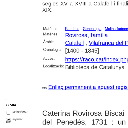
segles XV a XVIII a Calafell i fina
XIX.
Matèries:
Famílies
;
Genealogia
;
Molins fariner
Matèries:
Rovirosa, família
Àmbit:
Calafell
;
Vilafranca del
Cronologia:
[1400 - 1845]
Accés:
https://raco.cat/index.ph
Localització:
Biblioteca de Catalunya
Enllaç permanent a aquest regis
7 / 584
Caterina Rovirosa Biscaí :
seleccionar
imprimir
del Penedès, 1731 : un 