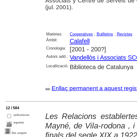
Associats y Centre de Serveis de 
(jul. 2001).
Matèries:
Cooperatives
;
Butlletins
;
Revistes
Àmbit:
Calafell
Cronologia:
[2001 - 200?]
Autors add.:
Vandellòs i Associats SC
Localització:
Biblioteca de Catalunya
Enllaç permanent a aquest regis
12 / 584
Les Relacions establerte
seleccionar
imprimir
Mayné, de Vila-rodona , i 
finals del segle XIX a 192
Text complet