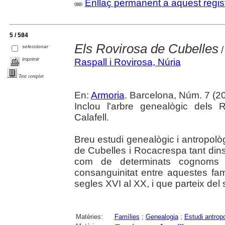
Enllaç permanent a aquest regis
5 / 584
Els Rovirosa de Cubelles
seleccionar
/
imprimir
Raspall i Rovirosa, Núria
Text complet
En:
Armoria
. Barcelona, Núm. 7 (20
Inclou l'arbre genealògic dels
Calafell.
Breu estudi genealògic i antropolò
de Cubelles i Rocacrespa tant dins 
com de determinats cognoms d
consanguinitat entre aquestes fam
segles XVI al XX, i que parteix del 
Matèries:
Famílies
;
Genealogia
;
Estudi antrop