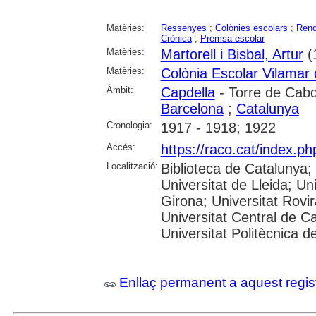
Matèries:
Ressenyes
;
Colònies escolars
;
Reno
Crònica
;
Premsa escolar
Matèries:
Martorell i Bisbal, Artur
(
Matèries:
Colònia Escolar Vilamar 
Àmbit:
Capdella
- Torre de Cabde
Barcelona
;
Catalunya
Cronologia:
1917 - 1918; 1922
Accés:
https://raco.cat/index.p
Localització:
Biblioteca de Catalunya;
Universitat de Lleida; Un
Girona; Universitat Rovira
Universitat Central de C
Universitat Politècnica 
Enllaç permanent a aquest regis