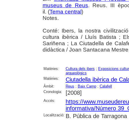
museus de Reus
. Reus. III èpo
il. (
Tema central
)
Notes.
Conté: Ibers, la nostra civilitz
cultura ibèrica / Lluís Batista ;
Sariñena ; La Ciutadella de Calafe
didàctica / Joan Santacana Mestre
Matèries:
Cultura dels ibers
;
Exposicions cultur
arqueològics
Matèries:
Ciutadella ibèrica de Cala
Àmbit:
Reus
;
Baix Camp
;
Calafell
Cronologia:
[2008]
Accés:
https://www.museudereus.c
informativa/Número 39
Localització:
B. Pública de Tarragona