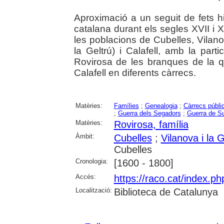
Aproximació a un seguit de fets hi
catalana durant els segles XVII i 
les poblacions de Cubelles, Vilan
la Geltrú) i Calafell, amb la par
Rovirosa de les branques de la 
Calafell en diferents càrrecs.
Matèries:
Famílies
;
Genealogia
;
Càrrecs públi
;
Guerra dels Segadors
;
Guerra de S
Matèries:
Rovirosa, família
Àmbit:
Cubelles
;
Vilanova i la G
Cubelles
Cronologia:
[1600 - 1800]
Accés:
https://raco.cat/index.ph
Localització:
Biblioteca de Catalunya