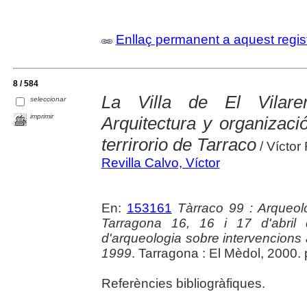
Enllaç permanent a aquest regis
8 / 584
La Villa de El Vilaren
seleccionar
imprimir
Arquitectura y organizaci
terrirorio de Tarraco
/ Víctor 
Revilla Calvo, Víctor
En:
153161
Tàrraco 99 : Arqueolo
Tarragona 16, 16 i 17 d'abril
d'arqueologia sobre intervencions a 
1999
. Tarragona : El Mèdol, 2000.
Referències bibliogràfiques.