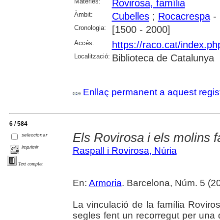
Matèries:
Rovirosa, família
Àmbit:
Cubelles
;
Rocacrespa
- 
Cronologia:
[1500 - 2000]
Accés:
https://raco.cat/index.ph
Localització:
Biblioteca de Catalunya
Enllaç permanent a aquest regis
6 / 584
Els Rovirosa i els molins f
seleccionar
imprimir
Raspall i Rovirosa, Núria
Text complet
En:
Armoria
. Barcelona, Núm. 5 (20
La vinculació de la família Roviros
segles fent un recorregut per una 