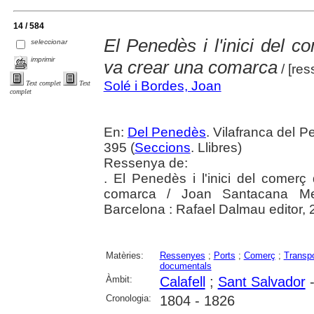
14 / 584
El Penedès i l'inici del c
seleccionar
imprimir
va crear una comarca
/ [res
Solé i Bordes, Joan
Text complet
Text
complet
En:
Del Penedès
. Vilafranca del 
395 (
Seccions
. Llibres)
Ressenya de:
. El Penedès i l'inici del comerç
comarca / Joan Santacana Mes
Barcelona : Rafael Dalmau editor,
Matèries:
Ressenyes
;
Ports
;
Comerç
;
Transpo
documentals
Àmbit:
Calafell
;
Sant Salvador
-
Cronologia:
1804 - 1826