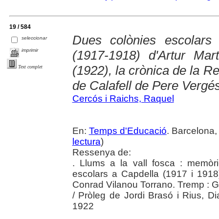
19 / 584
Dues colònies escolars
seleccionar
imprimir
(1917-1918) d'Artur Mart
(1922), la crònica de la Re
Text complet
de Calafell de Pere Vergé
Cercós i Raichs, Raquel
En:
Temps d'Educació
. Barcelona,
lectura
)
Ressenya de:
. Llums a la vall fosca : memòri
escolars a Capdella (1917 i 1918)
Conrad Vilanou Torrano. Tremp : G
/ Pròleg de Jordi Brasó i Rius, Dia
1922