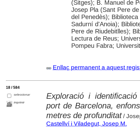
(Sitges); B. Manuel de P
Josep Pla (Sant Pere de 
del Penedès); Bibliotec
Sadurní d'Anoia); Biblio
Pere de Riudebitlles); B
Lectura de Reus; Univers
Pompeu Fabra; Universitat
Enllaç permanent a aquest regis
18 / 584
Exploració i identificaci
seleccionar
imprimir
port de Barcelona, enfons
metres de profunditat
/ Jose
Castellví i Viladegut, Josep M.