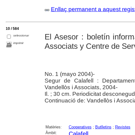
Enllaç permanent a aquest regis
10 / 584
El Asesor : boletín inform
seleccionar
imprimir
Associats y Centre de Serv
No. 1 (mayo 2004)-
Segur de Calafell : Departamen
Vandellòs i Associats, 2004-
Il. ; 30 cm. Periodicitat desconegud
Continuació de: Vandellòs i Associ
Matèries:
Cooperatives
;
Butlletins
;
Revistes
Àmbit:
Calafell