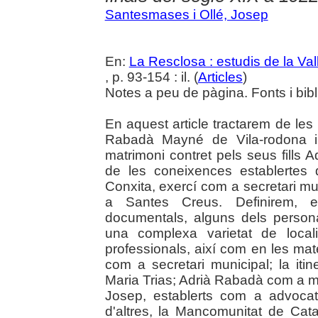
Santesmases i Ollé, Josep
En:
La Resclosa : estudis de la Val
, p. 93-154 : il. (
Articles
)
Notes a peu de pàgina. Fonts i bibli
En aquest article tractarem de les
Rabadà Mayné de Vila-rodona i 
matrimoni contret pels seus fills Ad
de les coneixences establertes
Conxita, exercí com a secretari m
a Santes Creus. Definirem, e
documentals, alguns dels persona
una complexa varietat de local
professionals, així com en les mat
com a secretari municipal; la itin
Maria Trias; Adrià Rabadà com a mes
Josep, establerts com a advocat
d'altres, la Mancomunitat de Cata