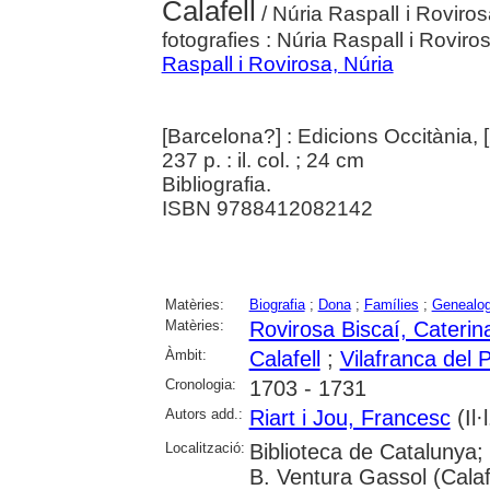
Calafell
/ Núria Raspall i Rovirosa
fotografies : Núria Raspall i Roviro
Raspall i Rovirosa, Núria
[Barcelona?] : Edicions Occitània, 
237 p. : il. col. ; 24 cm
Bibliografia.
ISBN 9788412082142
Matèries:
Biografia
;
Dona
;
Famílies
;
Genealog
Matèries:
Rovirosa Biscaí, Caterin
Àmbit:
Calafell
;
Vilafranca del
Cronologia:
1703 - 1731
Autors add.:
Riart i Jou, Francesc
(Il·l
Localització:
Biblioteca de Catalunya; 
B. Ventura Gassol (Calaf