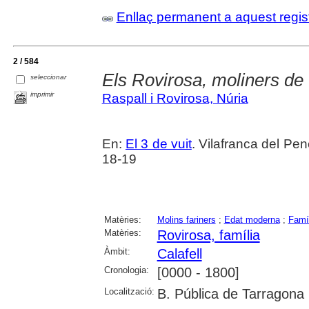
Enllaç permanent a aquest regis
2 / 584
Els Rovirosa, moliners de 
seleccionar
imprimir
Raspall i Rovirosa, Núria
En:
El 3 de vuit
. Vilafranca del Pe
18-19
Matèries:
Molins fariners
;
Edat moderna
;
Famí
Matèries:
Rovirosa, família
Àmbit:
Calafell
Cronologia:
[0000 - 1800]
Localització:
B. Pública de Tarragona