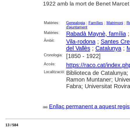
1922 amb la mort de Benet Marcet 
Matèries:
Genealogia
;
Famílies
;
Matrimoni
;
Re
d'ajuntament
Matèries:
Rabadà Maynè, família
Àmbit:
Vila-rodona
;
Santes Cre
del Vallès
;
Catalunya
;
M
Cronologia:
[1850 - 1922]
Accés:
https://raco.cat/index.p
Localització:
Biblioteca de Catalunya; 
Ramon Muntaner; Univers
Fabra; Universitat Rovira 
Enllaç permanent a aquest regis
13 / 584