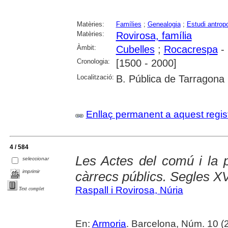
Matèries:
Famílies
;
Genealogia
;
Estudi antrop
Matèries:
Rovirosa, família
Àmbit:
Cubelles
;
Rocacrespa
- 
Cronologia:
[1500 - 2000]
Localització:
B. Pública de Tarragona
Enllaç permanent a aquest regis
4 / 584
Les Actes del comú i la p
seleccionar
imprimir
càrrecs públics. Segles XVI
Raspall i Rovirosa, Núria
Text complet
En:
Armoria
. Barcelona, Núm. 10 (2