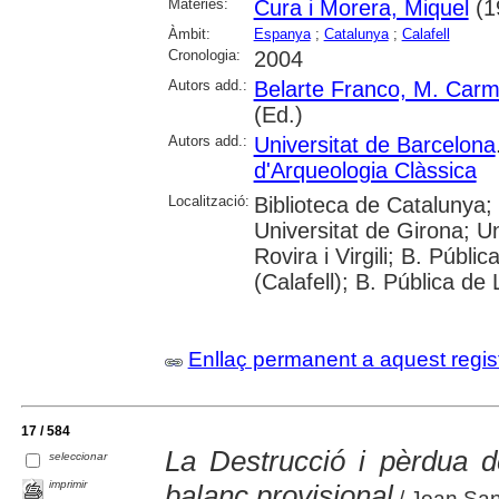
Matèries:
Cura i Morera, Miquel
(1
Àmbit:
Espanya
;
Catalunya
;
Calafell
Cronologia:
2004
Autors add.:
Belarte Franco, M. Car
(Ed.)
Autors add.:
Universitat de Barcelona
d'Arqueologia Clàssica
Localització:
Biblioteca de Catalunya;
Universitat de Girona; Un
Rovira i Virgili; B. Públ
(Calafell); B. Pública de 
Enllaç permanent a aquest regis
17 / 584
La Destrucció i pèrdua de
seleccionar
imprimir
balanç provisional
/ Joan Sa