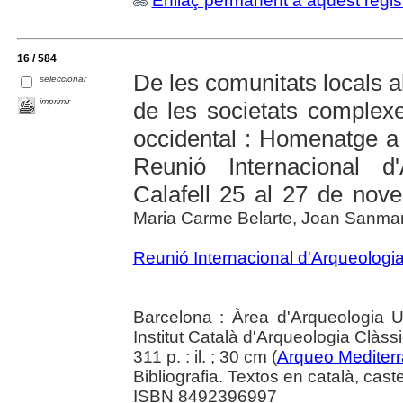
Enllaç permanent a aquest regis
16 / 584
De les comunitats locals al
seleccionar
imprimir
de les societats complexe
occidental : Homenatge a 
Reunió Internacional d
Calafell 25 al 27 de no
Maria Carme Belarte, Joan Sanmar
Reunió Internacional d'Arqueologi
Barcelona : Àrea d'Arqueologia U
Institut Català d'Arqueologia Clàss
311 p. : il. ; 30 cm (
Arqueo Mediterr
Bibliografia. Textos en català, caste
ISBN 8492396997