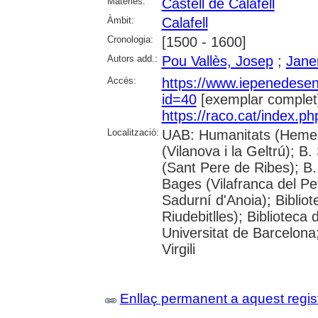
Matèries:
Castell de Calafell
Àmbit:
Calafell
Cronologia:
[1500 - 1600]
Autors add.:
Pou Vallès, Josep
;
Jane
Accés:
https://www.iepenedese
id=40
[exemplar complet
https://raco.cat/index.p
Localització:
UAB: Humanitats (Hemero
(Vilanova i la Geltrú); B
(Sant Pere de Ribes); B.
Bages (Vilafranca del P
Sadurní d'Anoia); Biblio
Riudebitlles); Bibliotec
Universitat de Barcelona
Virgili
Enllaç permanent a aquest regis