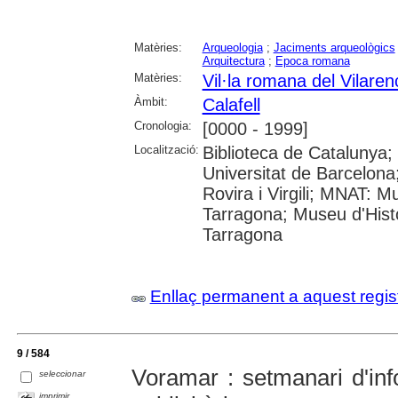
Matèries:
Arqueologia
;
Jaciments arqueològics
Arquitectura
;
Epoca romana
Matèries:
Vil·la romana del Vilaren
Àmbit:
Calafell
Cronologia:
[0000 - 1999]
Localització:
Biblioteca de Catalunya;
Universitat de Barcelona;
Rovira i Virgili; MNAT: 
Tarragona; Museu d'Histò
Tarragona
Enllaç permanent a aquest regis
9 / 584
Voramar : setmanari d'info
seleccionar
imprimir