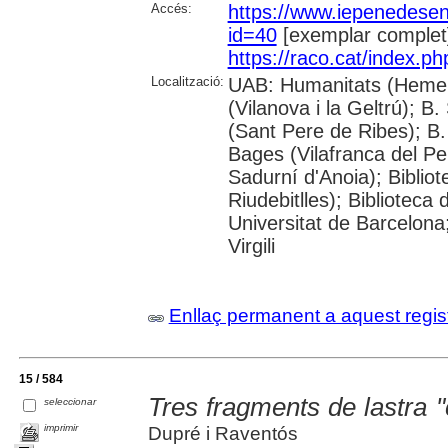
Accés:
https://www.iepenedese
id=40
[exemplar complet
https://raco.cat/index.p
Localització:
UAB: Humanitats (Hemero
(Vilanova i la Geltrú); B
(Sant Pere de Ribes); B.
Bages (Vilafranca del P
Sadurní d'Anoia); Biblio
Riudebitlles); Bibliotec
Universitat de Barcelona
Virgili
Enllaç permanent a aquest regis
15 / 584
Tres fragments de lastra
seleccionar
imprimir
Dupré i Raventós