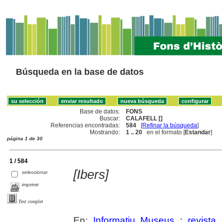
Búsqueda en la base de datos
Base de datos:
FONS
Buscar:
CALAFELL []
Referencias encontradas:
584
[
Refinar la búsqueda
]
Mostrando:
1 .. 20
en el formato [
Estandar
]
página 1 de 30
1 / 584
[Ibers]
seleccionar
imprimir
Text complet
En:
Informatiu Museus : revista 