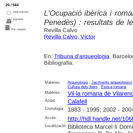
20 / 584
L'Ocupació ibèrica i roman
seleccionar
imprimir
Penedès) : resultats de 
Revilla Calvo
Text complet
Revilla Calvo, Víctor
En:
Tribuna d'arqueologia
. Barcelo
Bibliografia.
Matèries:
Arqueologia
;
Jaciments arqueològics
Cultura dels ibers
;
Epoca romana
Matèries:
Vil·la romana de Vilaren
Àmbit:
Calafell
Cronologia:
1883 - 1995; 2002 - 200
Accés:
http://hdl.handle.net/10
Localització:
Biblioteca Marcel·lí Dom