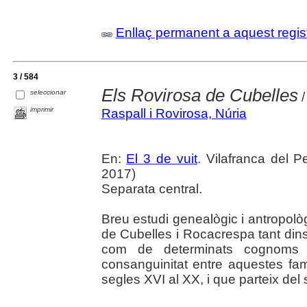
Enllaç permanent a aquest regis
3 / 584
Els Rovirosa de Cubelles
seleccionar
/
imprimir
Raspall i Rovirosa, Núria
En:
El 3 de vuit
. Vilafranca del
2017)
Separata central.
Breu estudi genealògic i antropolò
de Cubelles i Rocacrespa tant dins 
com de determinats cognoms d
consanguinitat entre aquestes fam
segles XVI al XX, i que parteix del 