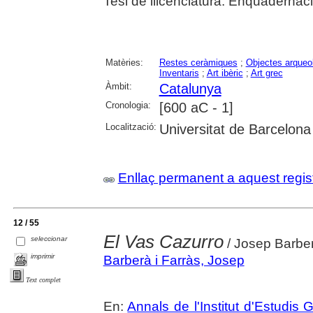
Tesi de llicenciatura. Enquadernació 
Matèries:
Restes ceràmiques
;
Objectes arqueo
Inventaris
;
Art ibèric
;
Art grec
Àmbit:
Catalunya
Cronologia:
[600 aC - 1]
Localització:
Universitat de Barcelona
Enllaç permanent a aquest regis
12 / 55
El Vas Cazurro
seleccionar
/ Josep Barber
imprimir
Barberà i Farràs, Josep
Text complet
En:
Annals de l'Institut d'Estudis 