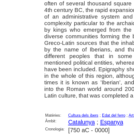
often of several thousand square 
4th century BC, the rapid expansio
of an administrative system and 
complexity particular to the arch
by kings who emerged from the a
diverse communities forming the 
Greco-Latin sources that the inhab
by the name of Iberians, and tha
different peoples that in som
mentioned political entities, wher
have been included. Epigraphy s
in the whole of this region, altho
times it is known as 'Iberian', a
into the Roman world around 200
Latin culture, that was completed a 
Matèries:
Cultura dels ibers
;
Edat del ferro
;
Art
Àmbit:
Catalunya
;
Espanya
Cronologia:
[750 aC - 0000]