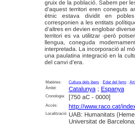
gruix de la població. Sabem per le
d'aquest territori eren coneguts 
ètnic estava dividit en pobl
corresponien a les entitats polít
d'altres en devien englobar diverse
territori es va utilitzar -però po
llengua, coneguda modernament
interpretada. La incorporació al 
una paulatina integració en la cul
del canvi d'era.
Matèries:
Cultura dels ibers
;
Edat del ferro
;
Art
Àmbit:
Catalunya
;
Espanya
Cronologia:
[750 aC - 0000]
Accés:
http://www.raco.cat/inde
Localització:
UAB: Humanitats (Hemerot
Universitat de Barcelona;