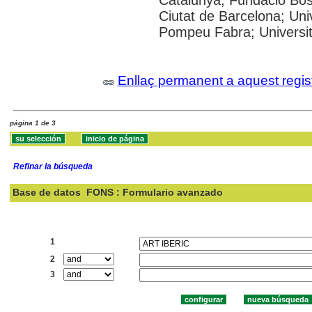
Catalunya; Fundació Bosc
Ciutat de Barcelona; Univ
Pompeu Fabra; Universitat
Enllaç permanent a aquest regis
página 1 de 3
Refinar la búsqueda
Base de datos
FONS : Formulario avanzado
Buscar:
1
2
3