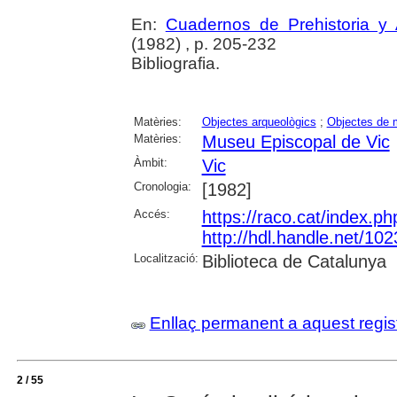
En:
Cuadernos de Prehistoria y 
(1982) , p. 205-232
Bibliografia.
Matèries:
Objectes arqueològics
;
Objectes de
Matèries:
Museu Episcopal de Vic
Àmbit:
Vic
Cronologia:
[1982]
Accés:
https://raco.cat/index.p
http://hdl.handle.net/10
Localització:
Biblioteca de Catalunya
Enllaç permanent a aquest regis
2 / 55