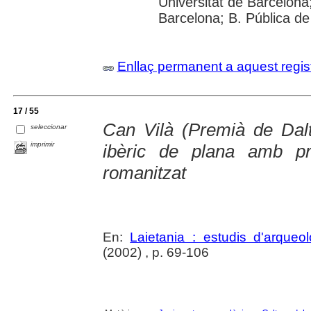
Universitat de Barcelona;
Barcelona; B. Pública d
Enllaç permanent a aquest regis
17 / 55
Can Vilà (Premià de Dal
seleccionar
imprimir
ibèric de plana amb pr
romanitzat
En:
Laietania : estudis d'arque
(2002) , p. 69-106