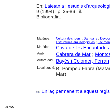
En:
Laietania : estudis d'arqueolog
9 (1994) , p. 35-86 : il.
Bibliografia.
Matèries:
Cultura dels ibers
;
Santuaris
;
Devoci
Estructures arqueològiques
;
Jaciment
Matèries:
Cova de les Encantades
Àmbit:
Cabrera de Mar
;
Montca
Autors add.:
Bayés i Colomer, Ferran
Localització:
B. Pompeu Fabra (Mataró
Mar)
Enllaç permanent a aquest regis
20 / 55