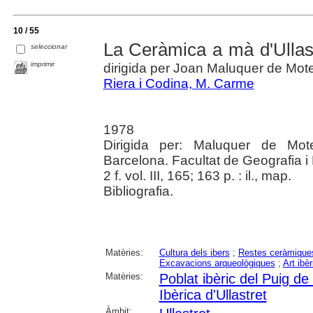
10 / 55
La Ceràmica a mà d'Ullas
seleccionar
imprimir
dirigida per Joan Maluquer de Mote
Riera i Codina, M. Carme
1978
Dirigida per: Maluquer de Mote
Barcelona. Facultat de Geografia i 
2 f. vol. III, 165; 163 p. : il., map.
Bibliografia.
Matèries:
Cultura dels ibers
;
Restes ceràmique
Excavacions arqueològiques
;
Art ibèr
Matèries:
Poblat ibèric del Puig de
Ibèrica d'Ullastret
Àmbit: