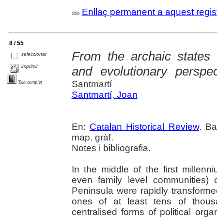
Enllaç permanent a aquest regis
8 / 55
From the archaic states t
seleccionar
imprimir
and evolutionary perspe
Santmartí
Text complet
Santmartí, Joan
En:
Catalan Historical Review
. Ba
map. gràf.
Notes i bibliografia.
In the middle of the first millenn
even family level communities) 
Peninsula were rapidly transformed
ones of at least tens of thou
centralised forms of political organ