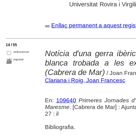
Universitat Rovira i Virgil
Enllaç permanent a aquest regis
14 / 55
Notícia d'una gerra ibèr
seleccionar
imprimir
blanca trobada a les e
(Cabrera de Mar)
/ Joan Fran
Clariana i Roig, Joan Francesc
En:
109640
Primeres Jornades d'
Maresme
. [Cabrera de Mar] : Ajun
27 : il
Bibliografia.