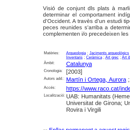
Visió de conjunt dls plats à marl
determinar el comportament indí
d'Occident. A travès d'un estudi tip
peces reunides s'arriba a determi
complementen i/o precedeixen les a
Matèries:
Arqueologia
;
Jaciments arqueològics
Inventaris
;
Ceràmica
;
Art grec
;
Art i
Àmbit:
Catalunya
Cronologia:
[2003]
Autors add.:
Martín i Ortega, Aurora
Accés:
https://www.raco.cat/ind
Localització:
UAB: Humanitats (Hemero
Universitat de Girona; U
Rovira i Virgili
Enllaç permanent a aquest regis