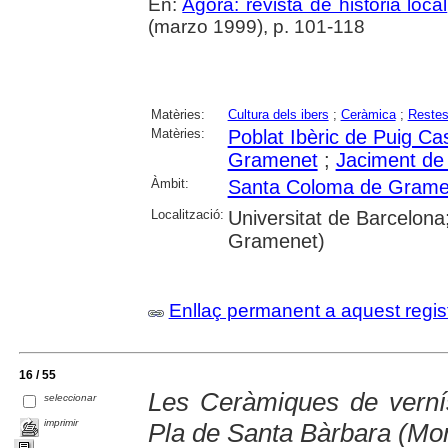
En:
Agora: revista de historia local
(marzo 1999), p. 101-118
Matèries:
Cultura dels ibers
;
Ceràmica
;
Restes
Matèries:
Poblat Ibèric de Puig Ca
Gramenet
;
Jaciment de
Àmbit:
Santa Coloma de Grame
Localització:
Universitat de Barcelona
Gramenet)
Enllaç permanent a aquest regis
16 / 55
Les Ceràmiques de vernís
seleccionar
imprimir
Pla de Santa Bàrbara (Mo