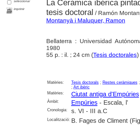
La Cerámica ibérica pint
seleccionar
imprimir
tesis doctoral
/ Ramón Montan
Montanyà i Maluquer, Ramon
Bellaterra : Universidad Autóno
1980
55 p. : il. ; 24 cm (
Tesis doctorales
Matèries:
Tesis doctorals
;
Restes ceràmiques
;
Art ibèric
Matèries:
Ciutat antiga d'Empúries
Àmbit:
Empúries
- Escala, l'
Cronologia:
s. VI - III a.C
Localització:
B. Fages de Climent (Fi