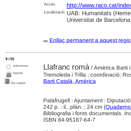
Accés:
http://www.raco.cat/inde
Localització:
UAB: Humanitats (Hemerot
Universitat de Barcelona;
Enllaç permanent a aquest regis
9 / 55
Llafranc romà
seleccionar
/ Amèrica Barti 
imprimir
Tremoleda i Trilla ; coordinació: Ro
Barti Català, Amèrica
Text complet
Palafrugell : Ajuntament : Diputaci
242 p. : il., plàn. ; 24 cm (
Quaderns 
Bibliografia i fonts documentals. In
ISBN 84-95187-64-7