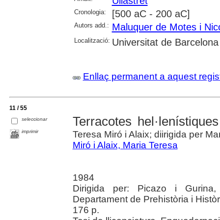
Ullastret
Cronologia:
[500 aC - 200 aC]
Autors add.:
Maluquer de Motes i Nic
Localització:
Universitat de Barcelona
Enllaç permanent a aquest regis
11 / 55
Terracotes hel·lenístique
seleccionar
imprimir
Teresa Miró i Alaix; diirigida per M
Miró i Alaix, Maria Teresa
1984
Dirigida per: Picazo i Gurina,
Departament de Prehistòria i Històr
176 p.