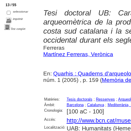
13 / 55
Tesi doctoral UB: Cara
seleccionar
imprimir
arqueomètrica de la prod
costa sud catalana i la s
Text complet
occidental durant els segl
Ferreras
Martínez Ferreras, Verònica
En:
Quarhis : Quaderns d'arqueologi
núm. 1 (2005) , p. 159 (
Memòria de l
Matèries:
Tesis doctorals
;
Ressenyes
;
Arqueol
Àmbit:
Barcelona
;
Catalunya
;
Mediterrània,
Cronologia:
[100 aC - 100]
Accés:
http://www.bcn.cat/mus
Localització:
UAB: Humanitats (Hemero