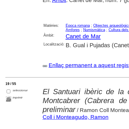
En:
Ambit
. Canet de Mar, núm. 7 (jun
Matèries:
Epoca romana
;
Objectes arqueològic
Amfores
;
Numismàtica
;
Cultura dels
Àmbit:
Canet de Mar
Localització:
B. Gual i Pujadas (Cane
Enllaç permanent a aquest regis
19 / 55
El Santuari ibèric de la
seleccionar
imprimir
Montcabrer (Cabrera de
preliminar
/ Ramon Coll Montea
Coll i Monteagudo, Ramon