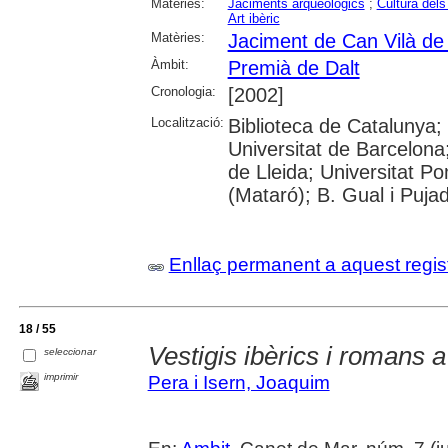
Matèries:
Jaciments arqueològics
;
Cultura dels
Art ibèric
Matèries:
Jaciment de Can Vilà de
Àmbit:
Premià de Dalt
Cronologia:
[2002]
Localització:
Biblioteca de Catalunya
Universitat de Barcelona;
de Lleida; Universitat 
(Mataró); B. Gual i Puja
Enllaç permanent a aquest regis
18 / 55
Vestigis ibèrics i romans 
seleccionar
imprimir
Pera i Isern, Joaquim