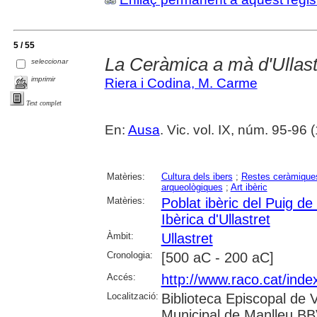
5 / 55
La Ceràmica a mà d'Ullast
seleccionar
imprimir
Riera i Codina, M. Carme
Text complet
En:
Ausa
. Vic. vol. IX, núm. 95-96 (
Matèries:
Cultura dels ibers
;
Restes ceràmique
arqueològiques
;
Art ibèric
Matèries:
Poblat ibèric del Puig de
Ibèrica d'Ullastret
Àmbit:
Ullastret
Cronologia:
[500 aC - 200 aC]
Accés:
http://www.raco.cat/inde
Localització:
Biblioteca Episcopal de V
Municipal de Manlleu BBVA