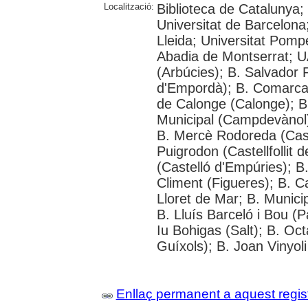
Localització:
Biblioteca de Catalunya;
Universitat de Barcelona;
Lleida; Universitat Pompeu
Abadia de Montserrat; UAB
(Arbúcies); B. Salvador 
d'Empordà); B. Comarcal
de Calonge (Calonge); B
Municipal (Campdevànol);
B. Mercè Rodoreda (Cast
Puigrodon (Castellfollit
(Castelló d'Empúries); B
Climent (Figueres); B. C
Lloret de Mar; B. Municip
B. Lluís Barceló i Bou (P
Iu Bohigas (Salt); B. Oct
Guíxols); B. Joan Vinyol
Enllaç permanent a aquest regis