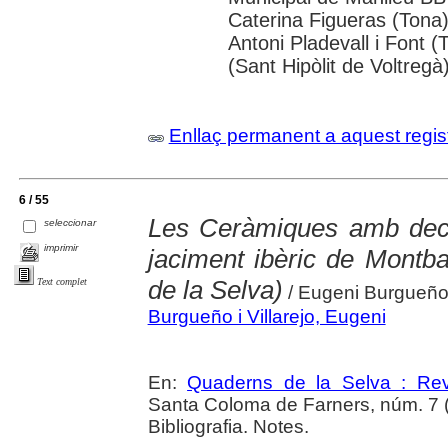
Caterina Figueras (Tona
Antoni Pladevall i Font 
(Sant Hipòlit de Voltregà
Enllaç permanent a aquest regis
6 / 55
Les Ceràmiques amb deco
seleccionar
imprimir
jaciment ibèric de Montb
de la Selva)
Text complet
/ Eugeni Burgueño V
Burgueño i Villarejo, Eugeni
En:
Quaderns de la Selva : Revi
Santa Coloma de Farners, núm. 7 (199
Bibliografia. Notes.