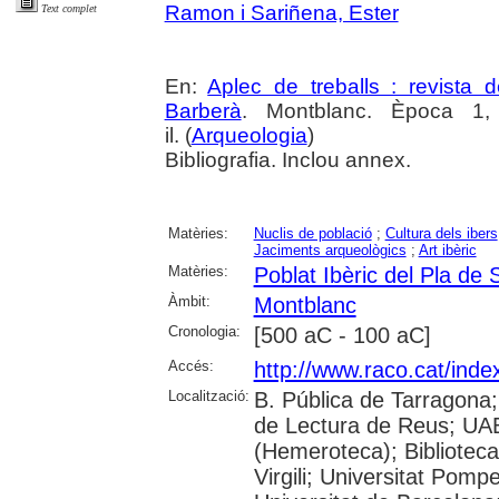
Ramon i Sariñena, Ester
Text complet
En:
Aplec de treballs : revista
Barberà
. Montblanc. Època 1,
il. (
Arqueologia
)
Bibliografia. Inclou annex.
Matèries:
Nuclis de població
;
Cultura dels ibers
Jaciments arqueològics
;
Art ibèric
Matèries:
Poblat Ibèric del Pla de
Àmbit:
Montblanc
Cronologia:
[500 aC - 100 aC]
Accés:
http://www.raco.cat/inde
Localització:
B. Pública de Tarragona
de Lectura de Reus; UAB
(Hemeroteca); Biblioteca
Virgili; Universitat Pomp