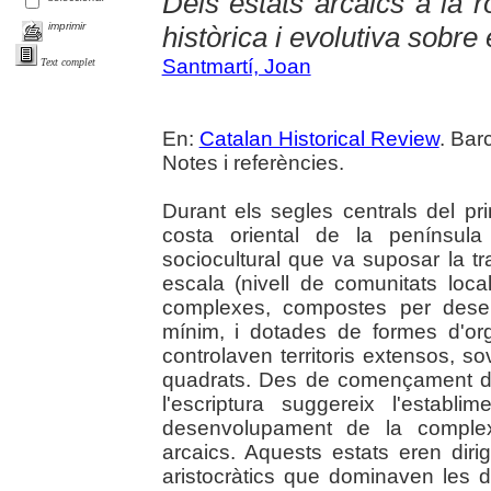
Dels estats arcaics a la 
imprimir
històrica i evolutiva sobre 
Santmartí, Joan
Text complet
En:
Catalan Historical Review
. Bar
Notes i referències.
Durant els segles centrals del pr
costa oriental de la península
sociocultural que va suposar la tr
escala (nivell de comunitats locals
complexes, compostes per dese
mínim, i dotades de formes d'orga
controlaven territoris extensos, s
quadrats. Des de començament de
l'escriptura suggereix l'establi
desenvolupament de la complexit
arcaics. Aquests estats eren diri
aristocràtics que dominaven les d