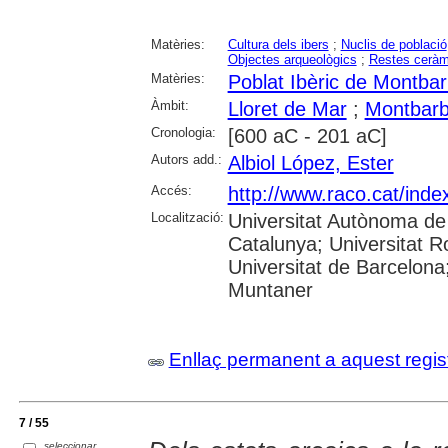
Matèries:
Cultura dels ibers
;
Nuclis de població
Objectes arqueològics
;
Restes ceràm
Matèries:
Poblat Ibèric de Montbar
Àmbit:
Lloret de Mar
;
Montbarb
Cronologia:
[600 aC - 201 aC]
Autors add.:
Albiol López, Ester
Accés:
http://www.raco.cat/ind
Localització:
Universitat Autònoma de 
Catalunya; Universitat Ro
Universitat de Barcelona
Muntaner
Enllaç permanent a aquest regis
7 / 55
seleccionar