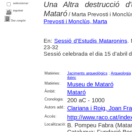
Una Altra destrucció d
seleccionar
imprimir
Mataró
/ Marta Prevosti i Monclús
Prevosti i Monclús, Marta
Text complet
En:
Sessió d'Estudis Mataronins
.
23-32
Sessió celebrada el dia 15 d'abril 
Matèries:
Jaciments arqueològics
;
Arqueologia
ibèric
Matèries:
Museu de Mataró
Àmbit:
Mataró
Cronologia:
200 aC - 1000
Autors add.:
Clariana i Roig, Joan Fr
Accés:
http://www.raco.cat/ind
Localització:
B. Pompeu Fabra (Mataró)