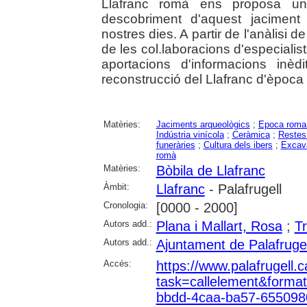
Llafranc romà ens proposa un
descobriment d'aquest jaciment 
nostres dies. A partir de l'anàlisi 
de les col.laboracions d'especiali
aportacions d'informacions inè
reconstrucció del Llafranc d'època
Matèries:
Jaciments arqueològics
;
Epoca roma
Indústria vinícola
;
Ceràmica
;
Restes
funeràries
;
Cultura dels ibers
;
Excava
romà
Matèries:
Bòbila de Llafranc
Àmbit:
Llafranc
- Palafrugell
Cronologia:
[0000 - 2000]
Autors add.:
Plana i Mallart, Rosa
;
Tr
Autors add.:
Ajuntament de Palafrugel
Accés:
https://www.palafrugell.c
task=callelement&form
bbdd-4caa-ba57-65509