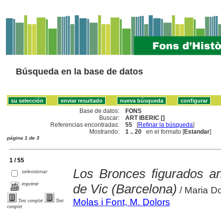
Búsqueda en la base de datos
Base de datos:
FONS
Buscar:
ART IBERIC []
Referencias encontradas:
55
[
Refinar la búsqueda
]
Mostrando:
1 .. 20
en el formato [
Estandar
]
página 1 de 3
1 / 55
Los Bronces figurados a
seleccionar
imprimir
de Vic (Barcelona)
/ Maria Do
Molas i Font, M. Dolors
Text complet
Text
complet