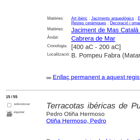
Matèries:
Art ibèric
;
Jaciments arqueològics
;
E
Restes ceràmiques
;
Decoració i orn
Matèries:
Jaciment de Mas Català
Àmbit:
Cabrera de Mar
Cronologia:
[400 aC - 200 aC]
Localització:
B. Pompeu Fabra (Matar
Enllaç permanent a aquest regis
15 / 55
Terracotas ibéricas de P
seleccionar
imprimir
Pedro Otiña Hermoso
Otiña Hermoso, Pedro