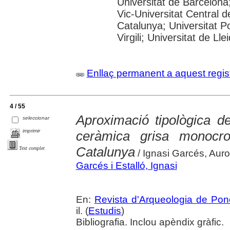
Universitat de Barcelona;
Vic-Universitat Central d
Catalunya; Universitat P
Virgili; Universitat de Lle
Enllaç permanent a aquest regis
4 / 55
Aproximació tipològica d
seleccionar
imprimir
ceràmica grisa monocr
Catalunya
Text complet
/ Ignasi Garcés, Auror
Garcés i Estalló, Ignasi
En:
Revista d'Arqueologia de Pon
il. (
Estudis
)
Bibliografia. Inclou apèndix gràfic.