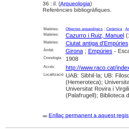
36 : il. (
Arqueologia
)
Referències bibliogràfiques.
Matèries:
Objectes arqueològics
;
Ceràmica
;
Ar
Matèries:
Cazurro i Ruiz, Manuel
(
Matèries:
Ciutat antiga d'Empúries
Àmbit:
Girona
;
Empúries
- Escal
Cronologia:
1908
Accés:
http://www.raco.cat/inde
Localització:
UAB: Sibhil·la; UB: Filos
(Hemeroteca); Universit
Universitat Rovira i Virg
(Palafrugell); Biblioteca
Enllaç permanent a aquest regis