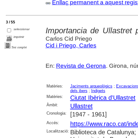
Enllaç permanent a aquest regis
3 / 55
Importancia de Ullastret p
seleccionar
imprimir
Carlos Cid Priego
Cid i Priego, Carles
Text complet
En:
Revista de Gerona
. Girona, núm
Matèries:
Jaciments arqueològics
;
Excavacions
dels ibers
;
Indigets
Matèries:
Ciutat Ibèrica d'Ullastret
Àmbit:
Ullastret
Cronologia:
[1947 - 1961]
Accés:
https://www.raco.cat/ind
Localització:
Biblioteca de Catalunya;