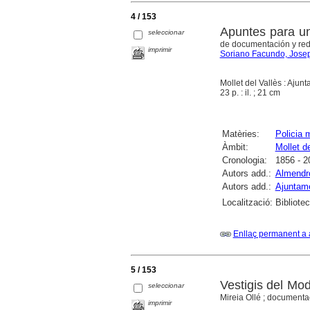
4 / 153
Apuntes para una
seleccionar
de documentación y red
imprimir
Soriano Facundo, Jose
Mollet del Vallès : Ajun
23 p. : il. ; 21 cm
Matèries:
Policia 
Àmbit:
Mollet de
Cronologia:
1856 - 2
Autors add.:
Almendro
Autors add.:
Ajuntame
Localització:
Bibliote
Enllaç permanent a 
5 / 153
Vestigis del Mod
seleccionar
Mireia Ollé ; documentaci
imprimir