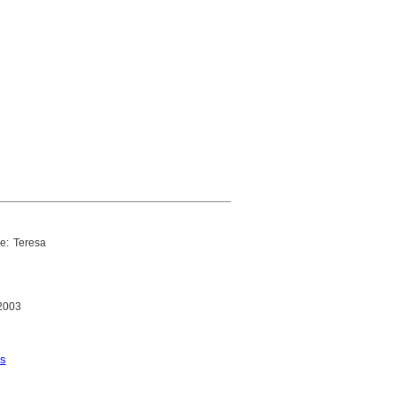
re: Teresa
 2003
s