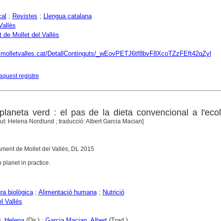
al
;
Revistes
;
Llengua catalana
Vallès
 de Mollet del Vallès
.molletvalles.cat/DetallContinguts/_wEovPETJ6tf8bvF8XcoTZzFEft42qZyl
aquest registre
planeta verd : el pas de la dieta convencional a l'eco
ut: Helena Nordlund ; traducció: Albert Garcia Macian]
tament de Mollet del Vallès, DL 2015
en planet in practice.
ra biològica
;
Alimentació humana
;
Nutrició
l Vallès
, Helena
(Dir.) ;
Garcia Macian, Albert
(Trad.)