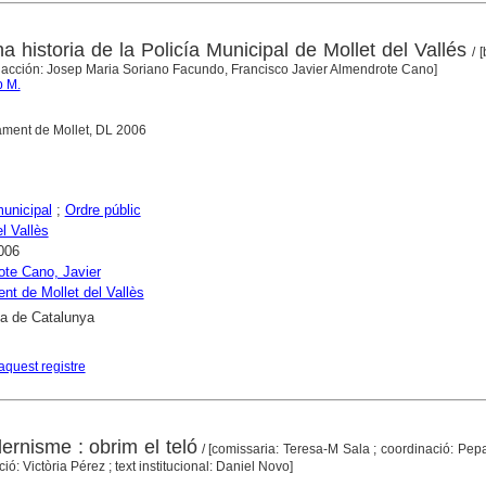
 historia de la Policía Municipal de Mollet del Vallés
/ 
acción: Josep Maria Soriano Facundo, Francisco Javier Almendrote Cano]
p M.
tament de Mollet, DL 2006
municipal
;
Ordre públic
l Vallès
006
te Cano, Javier
nt de Mollet del Vallès
ca de Catalunya
aquest registre
ernisme : obrim el teló
/ [comissaria: Teresa-M Sala ; coordinació: Pep
ó: Victòria Pérez ; text institucional: Daniel Novo]