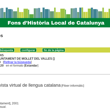
os
NS
UNTAMENT DE MOLLET DEL VALLES []
3
[
Refinar la búsqueda
]
. 20
en el formato [
Estandar
]
vista virtual de llengua catalana
[Fitxer informàtic]
untament], 2001
sual.