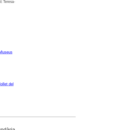
t: Teresa-
Museus
llet del
ndària