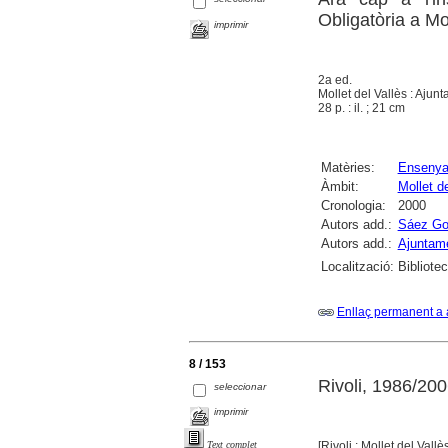
Obligatòria a Mol
imprimir
2a ed.
Mollet del Vallès : Aju
28 p. : il. ; 21 cm
Matèries:
Ensenya
Àmbit:
Mollet de
Cronologia:
2000
Autors add.:
Sáez Gor
Autors add.:
Ajuntame
Localització:
Bibliote
Enllaç permanent a 
8 / 153
Rivoli, 1986/20
seleccionar
imprimir
[Rivoli ; Mollet del Vall
Text complet