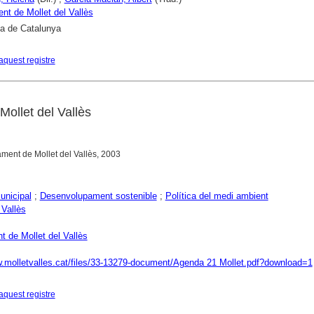
nt de Mollet del Vallès
ca de Catalunya
aquest registre
ollet del Vallès
tament de Mollet del Vallès, 2003
unicipal
;
Desenvolupament sostenible
;
Política del medi ambient
 Vallès
t de Mollet del Vallès
w.molletvalles.cat/files/33-13279-document/Agenda 21 Mollet.pdf?download=1
aquest registre