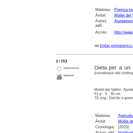
Matèries:
Premsa loc
Àmbit:
Mollet del 
Autors
Ajuntament
add.:
Accés:
http://www
Enllaç permanent a 
2 / 153
Dieta per a un 
seleccionar
[coordinació del conting
imprimir
Mollet del Vallès : Ajun
51 p. : il. ; 30 cm
Tít. orig.: Diet for a gre
Matèries:
Agricultu
Àmbit:
Mollet de
Cronologia:
[2015]
Autors add.:
Nordlund