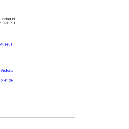
 Inclou el
 Juli Pi i
Museus
Victòria
llet del