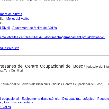
ent de ciutats
lia ;
Mollet del Vallès
06
 Rivoli
;
Ajuntament de Mollet del Vallès
w.molletvalles.cat/files/33-10473-document/agermanament.pdf?download=1
aquest registre
rtesanes del Centre Ocupacional del Bosc
/ [redacció del llib
at Tura Quintillà]
stitut Municipal de Serveis als Disminuïts Psíquics, Centre Ocupacional del Bosc, DL
ó ocupacional
;
Equipaments d'assistència
;
Discapacitats psíquics
;
Recepte
s
;
Costums alimentaris
l Vallès