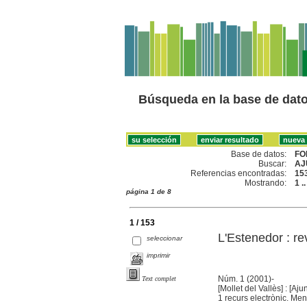
Búsqueda en la base de dat
Base de datos:
FO
Buscar:
AJ
Referencias encontradas:
15
Mostrando:
1 .
página 1 de 8
1 / 153
L'Estenedor : re
seleccionar
imprimir
Núm. 1 (2001)-
Text complet
[Mollet del Vallès] : [Aj
1 recurs electrònic. Men