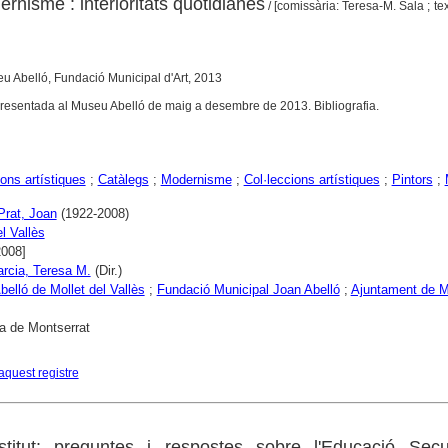
ernisme : interioritats quotidianes
/ [comissària: Teresa-M. Sala ; tex
seu Abelló, Fundació Municipal d'Art, 2013
presentada al Museu Abelló de maig a desembre de 2013. Bibliografia.
ons artístiques
;
Catàlegs
;
Modernisme
;
Col·leccions artístiques
;
Pintors
;
 Prat, Joan
(1922-2008)
l Vallès
2008]
arcia, Teresa M.
(Dir.)
elló de Mollet del Vallès
;
Fundació Municipal Joan Abelló
;
Ajuntament de Mo
a de Montserrat
aquest registre
stitut: preguntes i respostes sobre l'Educació Secu