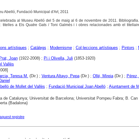
seu Abelló, Fundació Municipal d'Art, 2011
celebrada al Museu Abelló del 5 de maig al 6 de novembre de 2011. Bibliografia.
i: titelles a Els Quatre Gats / Toni Galmés i i obres relacionades amb el titellaire
ons artístiques
;
Catàlegs
;
Modernisme
;
Col·leccions artístiques
;
Pintors
;
 Prat, Joan
(1922-2008) ;
Pi i Olivella, Juli
(1853-1920)
l Vallès
2008]
arcia, Teresa M.
(Dir.) ;
Ventura Altayo, Pepa
(Dir.) ;
Ollé, Mireia
(Dir.) ;
Pérez, 
Daniel
elló de Mollet del Vallès
;
Fundació Municipal Joan Abelló
;
Ajuntament de Mo
ca de Catalunya; Universitat de Barcelona; Universitat Pompeu Fabra; B. Can
erta (Badalona)
aquest registre