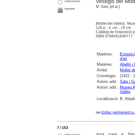
Vestigis del Mod
seleccionar
M. Sala, [et al.]
imprimir
[Mollet del Vallès] : Mu
126 p. : il. col. ; 24 cm
Catàleg de l'exposició 
ISBN 9788461646777
Matèries:
Exposici
d'art
Matèries:
Abelló i
Àmbit:
Mollet de
Cronologia:
[1922 - 
Autors add.:
Sala i G
Autors add.:
Museu Ab
Vallès
Localització:
B. Abadi
Enllaç permanent a 
7 / 153
Ara cap a l'in
seleccionar