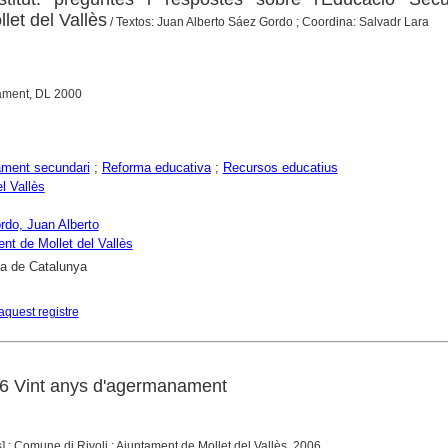
let del Vallès
/ Textos: Juan Alberto Sáez Gordo ; Coordina: Salvadr Lara
ntament, DL 2000
ment secundari
;
Reforma educativa
;
Recursos educatius
l Vallès
do, Juan Alberto
nt de Mollet del Vallès
ca de Catalunya
aquest registre
06 Vint anys d'agermanament
ès] : Comune di Rivoli : Ajuntament de Mollet del Vallès, 2006