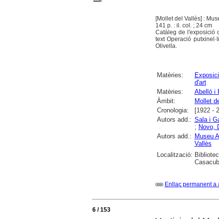
[Mollet del Vallès] : Mu
141 p. : il. col. ; 24 cm
Catàleg de l'exposició 
text Operació putxinel·l
Olivella.
Matèries:
Exposici
d'art
Matèries:
Abelló i
Àmbit:
Mollet de
Cronologia:
[1922 - 
Autors add.:
Sala i G
;
Novo, 
Autors add.:
Museu Ab
Vallès
Localització:
Bibliote
Casacub
Enllaç permanent a 
6 / 153