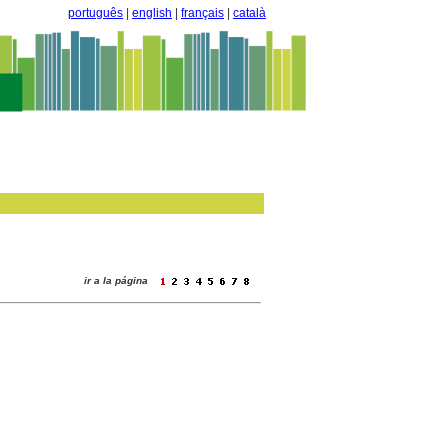
português
|
english
|
français
|
català
ir a la página