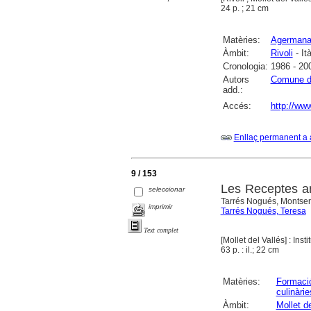
24 p. ; 21 cm
Matèries:
Agermanam
Àmbit:
Rivoli
- Ità
Cronologia:
1986 - 20
Autors
Comune di
add.:
Accés:
http://ww
Enllaç permanent a 
9 / 153
Les Receptes a
seleccionar
Tarrés Nogués, Montserr
imprimir
Tarrés Nogués, Teresa
Text complet
[Mollet del Vallés] : In
63 p. : il.; 22 cm
Matèries:
Formaci
culinàrie
Àmbit:
Mollet de