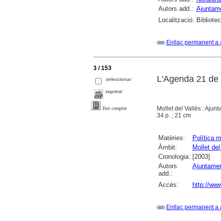
Autors add.:
Ajuntame
Localització:
Bibliote
Enllaç permanent a 
3 / 153
L'Agenda 21 de M
seleccionar
imprimir
Mollet del Vallès : Ajun
Text complet
34 p. ; 21 cm
Matèries:
Política m
Àmbit:
Mollet del
Cronologia:
[2003]
Autors
Ajuntamen
add.:
Accés:
http://ww
Enllaç permanent a 