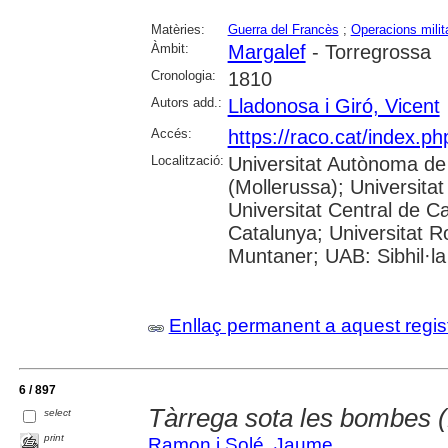
Matèries:
Guerra del Francès
;
Operacions milit
Àmbit:
Margalef
- Torregrossa
Cronologia:
1810
Autors add.:
Lladonosa i Giró, Vicent
Accés:
https://raco.cat/index.
Localització:
Universitat Autònoma de
(Mollerussa); Universitat
Universitat Central de Ca
Catalunya; Universitat Rov
Muntaner; UAB: Sibhil·la
Enllaç permanent a aquest regis
6 / 897
Tàrrega sota les bombes 
select
print
Ramon i Solé, Jaume