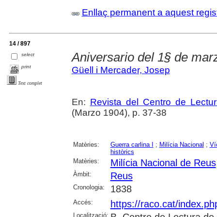
Enllaç permanent a aquest regis
14 / 897
Aniversario del 1§ de mar
select
print
Güell i Mercader, Josep
Text complet
En:
Revista del Centro de Lectu
(Marzo 1904), p. 37-38
Matèries:
Guerra carlina I
;
Milícia Nacional
;
Ví
històrics
Matèries:
Milícia Nacional de Reus
Àmbit:
Reus
Cronologia:
1838
Accés:
https://raco.cat/index.p
Localització:
B. Centre de Lectura de