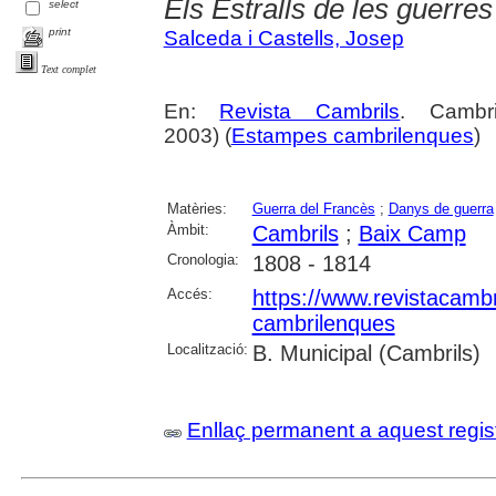
Els Estralls de les guerres
select
print
Salceda i Castells, Josep
Text complet
En:
Revista Cambrils
. Cambr
2003) (
Estampes cambrilenques
)
Matèries:
Guerra del Francès
;
Danys de guerra
Àmbit:
Cambrils
;
Baix Camp
Cronologia:
1808 - 1814
Accés:
https://www.revistacambr
cambrilenques
Localització:
B. Municipal (Cambrils)
Enllaç permanent a aquest regis