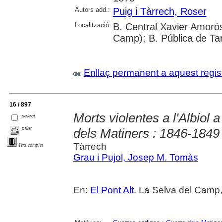
Autors add.:
Puig i Tàrrech, Roser
Localització:
B. Central Xavier Amorós
Camp); B. Pública de Ta
Enllaç permanent a aquest regis
16 / 897
Morts violentes a l'Albiol 
select
print
dels Matiners : 1846-1849
Tàrrech
Text complet
Grau i Pujol, Josep M. Tomàs
En:
El Pont Alt
. La Selva del Camp,