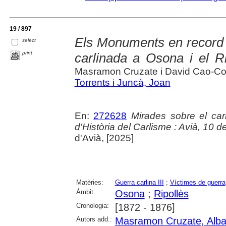
19 / 897
Els Monuments en record d
select
print
carlinada a Osona i el Ri
Masramon Cruzate i David Cao-Co
Torrents i Juncà, Joan
En:
272628
Mirades sobre el ca
d'Història del Carlisme : Avià, 10 
d'Avià, [2025]
Matèries:
Guerra carlina III
;
Víctimes de guerra
Àmbit:
Osona
;
Ripollès
Cronologia:
[1872 - 1876]
Autors add.:
Masramon Cruzate, Alb