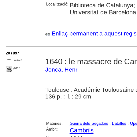
Localització:
Biblioteca de Catalunya;
Universitat de Barcelona
Enllaç permanent a aquest regis
20 / 897
1640 : le massacre de Ca
select
print
Jonca, Henri
Toulouse : Académie Toulousaine d'H
136 p. : il. ; 29 cm
Matèries:
Guerra dels Segadors
;
Batalles
;
Ope
Àmbit:
Cambrils