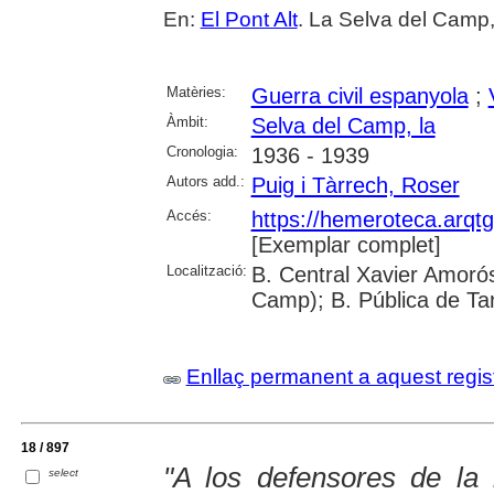
En:
El Pont Alt
. La Selva del Camp,
Matèries:
Guerra civil espanyola
;
Àmbit:
Selva del Camp, la
Cronologia:
1936 - 1939
Autors add.:
Puig i Tàrrech, Roser
Accés:
https://hemeroteca.arqt
[Exemplar complet]
Localització:
B. Central Xavier Amorós
Camp); B. Pública de Ta
Enllaç permanent a aquest regis
18 / 897
"A los defensores de la l
select