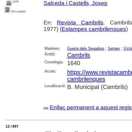
print
Salceda i Castells, Josep
Text complet
En:
Revista Cambrils
. Cambri
1977) (
Estampes cambrilenques
)
Matèries:
Guerra dels Segadors
;
Setges
;
Víct
Àmbit:
Cambrils
Cronologia:
1640
Accés:
https://www.revistacambr
cambrilenques
Localització:
B. Municipal (Cambrils)
Enllaç permanent a aquest regis
12 / 897