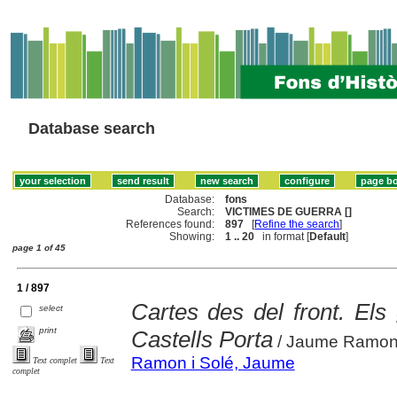
Database search
Database:
fons
Search:
VICTIMES DE GUERRA []
References found:
897
[
Refine the search
]
Showing:
1 .. 20
in format [
Default
]
page 1 of 45
1 / 897
Cartes des del front. E
select
print
Castells Porta
/ Jaume Ramon
Ramon i Solé, Jaume
Text complet
Text
complet