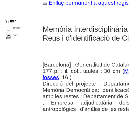
Enllaç permanent a aquest regis
9 / 897
Memòria interdisciplinària
select
print
Reus i d'identificació de 
[Barcelona] : Generalitat de Catal
177 p. : il. col., taules ; 30 cm (
M
fosses
, 16 )
Direcció del projecte : Departam
Memòria Democràtica; identificaci
amb les restes : Departament de Sal
; Empresa adjudicatària dels 
antropològics i d'anàlisi de les reste