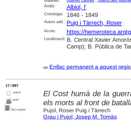
Matèries:
Guerres carlines
;
Guerra dels Matine
Àmbit:
Albiol, l'
Cronologia:
1846 - 1849
Autors add.:
Puig i Tàrrech, Roser
Accés:
https://hemeroteca.arqt
Localització:
B. Central Xavier Amorós
Camp); B. Pública de Ta
Enllaç permanent a aquest regis
17 / 897
El Cost humà de la guerra
select
print
els morts al front de batal
Pujol, Roser Puig i Tàrrech
Text complet
Grau i Pujol, Josep M. Tomàs