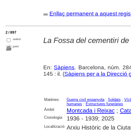
Enllaç permanent a aquest regis
2 / 897
La Fossa del cementiri de
select
print
En:
Sàpiens
. Barcelona, núm. 28
145 : il. (
Sàpiens per a la Direcció
Matèries:
Guerra civil espanyola
;
Soldats
;
Víc
humanes
;
Estructures funeràries
Àmbit:
Montcada i Reixac
;
Cat
Cronologia:
1936 - 1939; 2025
Localització:
Arxiu Històric de la Ciut