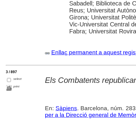
Sabadell; Biblioteca de 
Reus; Universitat Autòno
Girona; Universitat Polit
Vic-Universitat Central 
Fabra; Universitat Rovira i
Enllaç permanent a aquest regis
3 / 897
Els Combatents republicans
select
print
En:
Sàpiens
. Barcelona, núm. 283 (
per a la Direcció general de Memò