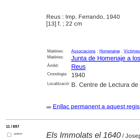
Reus : Imp. Ferrando, 1940
[13] f. ; 22 cm
Matèries:
Associacions
;
Homenatge
;
Víctimes
Matèries:
Junta de Homenaje a lo
Àmbit:
Reus
Cronologia:
1940
Localització:
B. Centre de Lectura de
Enllaç permanent a aquest regis
11 / 897
Els Immolats el 1640
select
/ Josep