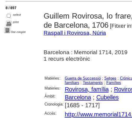
8 / 897
Guillem Rovirosa, lo frare
select
print
de Barcelona, 1706
[Fitxer i
Raspall i Rovirosa, Núria
Text complet
Barcelona : Memorial 1714, 2019
1 recurs electrònic
Matèries:
Guerra de Successió
;
Setges
;
Crònic
familiars
;
Testaments
;
Famílies
Matèries:
Rovirosa, família
;
Roviro
Àmbit:
Barcelona
;
Cubelles
Cronologia:
[1685 - 1717]
Accés:
http://www.memorial1714.