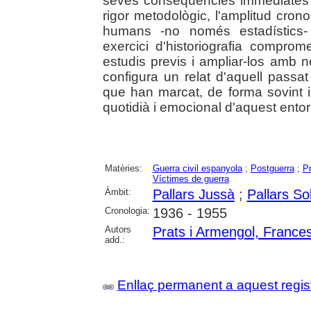
seves conseqüències immediates i
rigor metodològic, l'amplitud crono
humans -no només estadístics- 
exercici d'historiografia compr
estudis previs i ampliar-los amb n
configura un relat d'aquell passa
que han marcat, de forma sovint in
quotidià i emocional d'aquest entorn 
Matèries:
Guerra civil espanyola
;
Postguerra
;
P
Víctimes de guerra
Àmbit:
Pallars Jussà
;
Pallars So
Cronologia:
1936 - 1955
Autors
Prats i Armengol, France
add.:
Enllaç permanent a aquest regis