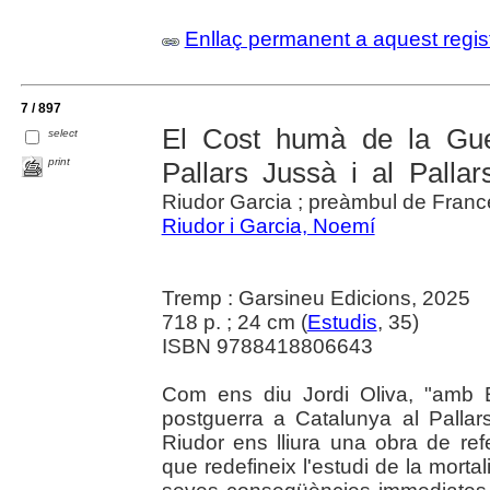
Enllaç permanent a aquest regis
7 / 897
El Cost humà de la Guer
select
print
Pallars Jussà i al Palla
Riudor Garcia ; preàmbul de Franc
Riudor i Garcia, Noemí
Tremp : Garsineu Edicions, 2025
718 p. ; 24 cm (
Estudis
, 35)
ISBN 9788418806643
Com ens diu Jordi Oliva, "amb E
postguerra a Catalunya al Palla
Riudor ens lliura una obra de r
que redefineix l'estudi de la mortali