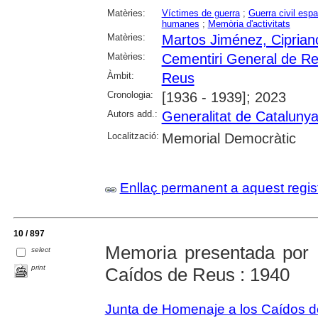
Matèries:
Víctimes de guerra
;
Guerra civil esp
humanes
;
Memòria d'activitats
Matèries:
Martos Jiménez, Ciprian
Matèries:
Cementiri General de R
Àmbit:
Reus
Cronologia:
[1936 - 1939]; 2023
Autors add.:
Generalitat de Cataluny
Localització:
Memorial Democràtic
Enllaç permanent a aquest regis
10 / 897
Memoria presentada por 
select
print
Caídos de Reus : 1940
Junta de Homenaje a los Caídos 