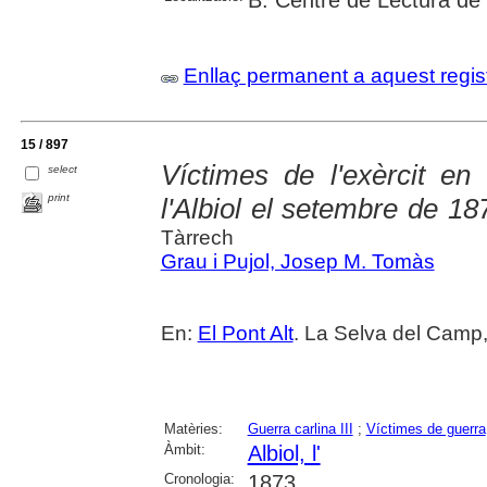
Enllaç permanent a aquest regis
15 / 897
Víctimes de l'exèrcit en
select
print
l'Albiol el setembre de 18
Tàrrech
Grau i Pujol, Josep M. Tomàs
En:
El Pont Alt
. La Selva del Camp,
Matèries:
Guerra carlina III
;
Víctimes de guerra
Àmbit:
Albiol, l'
Cronologia:
1873