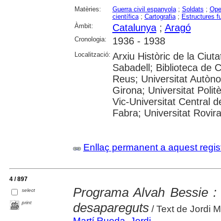
Matèries:
Guerra civil espanyola
;
Soldats
;
Ope
científica
;
Cartografia
;
Estructures f
Àmbit:
Catalunya
;
Aragó
Cronologia:
1936 - 1938
Localització:
Arxiu Històric de la Ciut
Sabadell; Biblioteca de 
Reus; Universitat Autòno
Girona; Universitat Polit
Vic-Universitat Central 
Fabra; Universitat Rovira i
Enllaç permanent a aquest regis
4 / 897
Programa Alvah Bessie : 
select
print
desapareguts
/ Text de Jordi 
Martí Rueda, Jordi