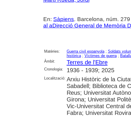
En:
Sàpiens
. Barcelona, núm. 279 (
al aDirecció General de Memòria 
Matèries:
Guerra civil espanyola
;
Soldats volun
històrica
;
Víctimes de guerra
;
Batall
Àmbit:
Terres de l'Ebre
Cronologia:
1936 - 1939; 2025
Localització:
Arxiu Històric de la Ciut
Sabadell; Biblioteca de 
Reus; Universitat Autòno
Girona; Universitat Polit
Vic-Universitat Central 
Fabra; Universitat Rovira i