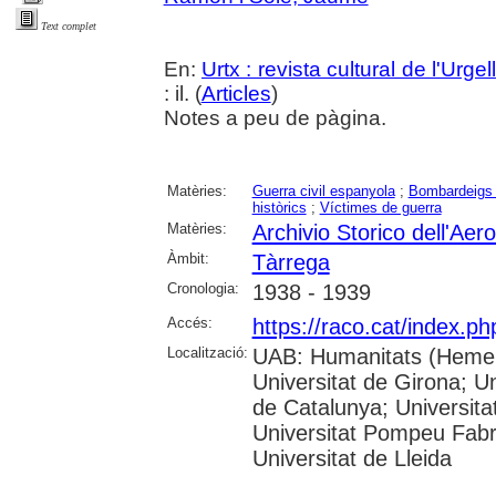
Text complet
En:
Urtx : revista cultural de l'Urgell
: il. (
Articles
)
Notes a peu de pàgina.
Matèries:
Guerra civil espanyola
;
Bombardeigs 
històrics
;
Víctimes de guerra
Matèries:
Archivio Storico dell'Ae
Àmbit:
Tàrrega
Cronologia:
1938 - 1939
Accés:
https://raco.cat/index.ph
Localització:
UAB: Humanitats (Hemero
Universitat de Girona; Un
de Catalunya; Universita
Universitat Pompeu Fabra;
Universitat de Lleida