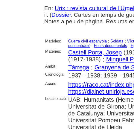
En:
Urtx : revista cultural de l'Urgel
il. (
Dossier
. Cartes en temps de gu
Notes a peu de pàgina. Resums en 
Matèries:
Guerra civil espanyola
;
Soldats
;
Víc
concentració
;
Fonts documentals
;
Ep
Matèries:
Castell Porta, Josep
(191
(1917-1938) ;
Minguell P
Àmbit:
Tàrrega
;
Granyena de S
Cronologia:
1937 - 1938; 1939 - 194
Accés:
https://raco.cat/index.p
https://dialnet.unirioja.
Localització:
UAB: Humanitats (Hemero
Universitat de Girona; Un
de Catalunya; Universita
Universitat Pompeu Fabra;
Universitat de Lleida