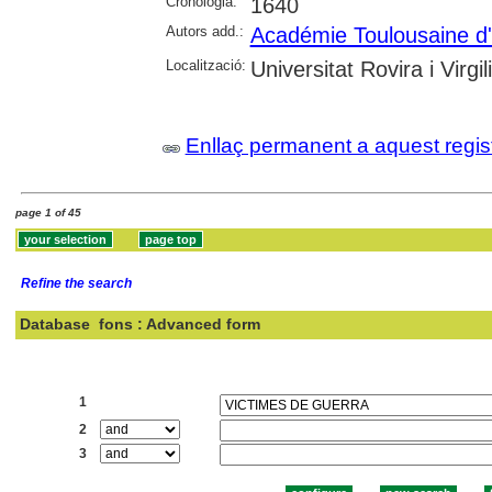
Cronologia:
1640
Autors add.:
Académie Toulousaine d'Hi
Localització:
Universitat Rovira i Virgili
Enllaç permanent a aquest regis
page 1 of 45
Refine the search
Database
fons : Advanced form
Search:
1
2
3