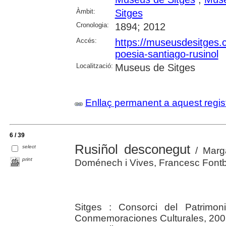
Àmbit:
Sitges
Cronologia:
1894; 2012
Accés:
https://museusdesitges.c
poesia-santiago-rusinol
Localització:
Museus de Sitges
Enllaç permanent a aquest regis
6 / 39
Rusiñol desconegut
select
/ Marga
print
Doménech i Vives, Francesc Fontbo
Sitges : Consorci del Patrimon
Conmemoraciones Culturales, 200