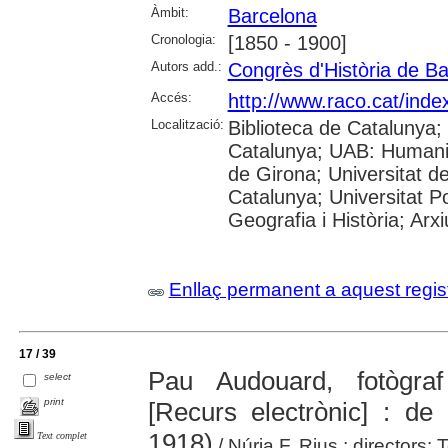
Àmbit:
Barcelona
Cronologia:
[1850 - 1900]
Autors add.:
Congrès d'Història de B
Accés:
http://www.raco.cat/ind
Localització:
Biblioteca de Catalunya; 
Catalunya; UAB: Humanit
de Girona; Universitat de
Catalunya; Universitat Po
Geografia i Història; Arx
Enllaç permanent a aquest regis
17 / 39
Pau Audouard, fotògraf
select
print
[Recurs electrònic] : de 
1918)
Text complet
/ Núria F. Rius ; directors: