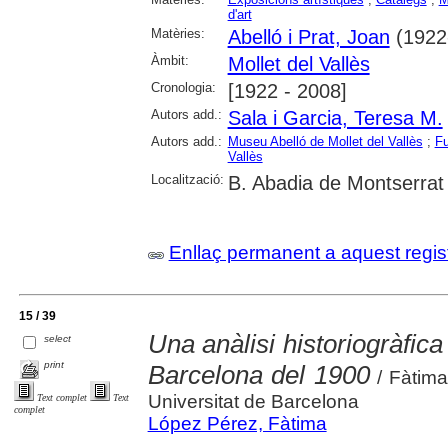
d'art
Matèries:
Abelló i Prat, Joan
(1922
Àmbit:
Mollet del Vallès
Cronologia:
[1922 - 2008]
Autors add.:
Sala i Garcia, Teresa M.
Autors add.:
Museu Abelló de Mollet del Vallès
;
Fu
Vallès
Localització:
B. Abadia de Montserrat
Enllaç permanent a aquest regis
15 / 39
Una anàlisi historiogràfica 
select
print
Barcelona del 1900
/ Fàtim
Universitat de Barcelona
Text complet
Text
complet
López Pérez, Fàtima