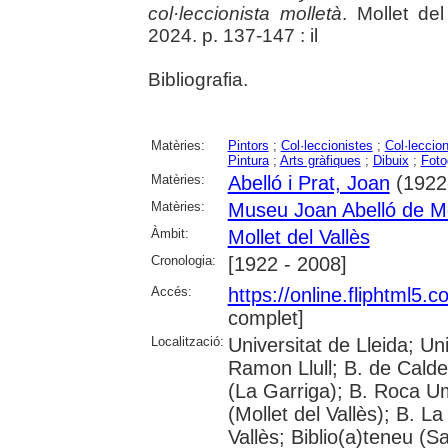
col·leccionista molletà
. Mollet de
2024. p. 137-147 : il
Bibliografia.
Matèries:
Pintors
;
Col·leccionistes
;
Col·leccion
Pintura
;
Arts gràfiques
;
Dibuix
;
Foto
Matèries:
Abelló i Prat, Joan
(1922
Matèries:
Museu Joan Abelló de Mol
Àmbit:
Mollet del Vallès
Cronologia:
[1922 - 2008]
Accés:
https://online.fliphtml5
complet]
Localització:
Universitat de Lleida; U
Ramon Llull; B. de Calde
(La Garriga); B. Roca U
(Mollet del Vallès); B. 
Vallès; Biblio(a)teneu (S