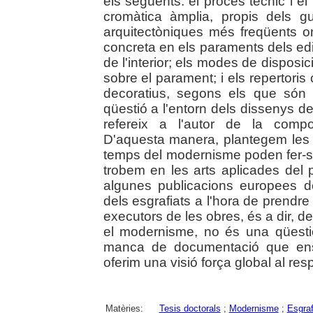
els següents: el procés tècnic i 
cromàtica àmplia, propis dels g
arquitectòniques més freqüents on
concreta en els paraments dels edifi
de l'interior; els modes de disposic
sobre el parament; i els repertor
decoratius, segons els que són 
qüestió a l'entorn dels dissenys d
refereix a l'autor de la compo
D'aquesta manera, plantegem les 
temps del modernisme poden fer-se
trobem en les arts aplicades del
algunes publicacions europees d
dels esgrafiats a l'hora de prend
executors de les obres, és a dir, de
el modernisme, no és una qüestió 
manca de documentació que ens 
oferim una visió força global al res
Matèries:
Tesis doctorals
;
Modernisme
;
Esgraf