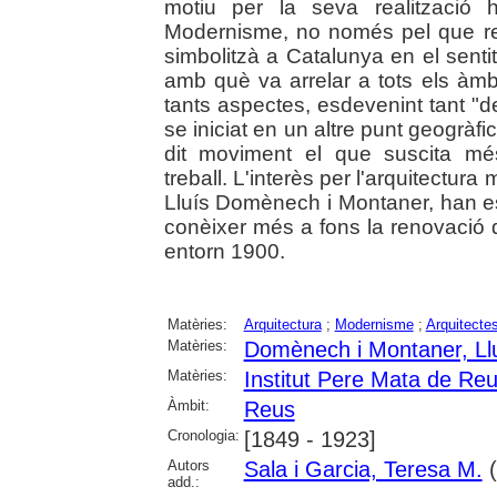
motiu per la seva realització 
Modernisme, no només pel que repr
simbolitzà a Catalunya en el senti
amb què va arrelar a tots els àm
tants aspectes, esdevenint tant "de
se iniciat en un altre punt geogràfi
dit moviment el que suscita més
treball. L'interès per l'arquitectura
Lluís Domènech i Montaner, han esta
conèixer més a fons la renovació 
entorn 1900.
Matèries:
Arquitectura
;
Modernisme
;
Arquitecte
Matèries:
Domènech i Montaner, Ll
Matèries:
Institut Pere Mata de Re
Àmbit:
Reus
Cronologia:
[1849 - 1923]
Autors
Sala i Garcia, Teresa M.
(
add.: