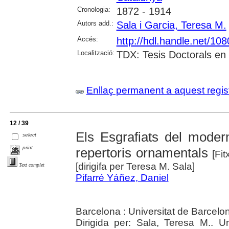
Cronologia:
1872 - 1914
Autors add.:
Sala i Garcia, Teresa M.
Accés:
http://hdl.handle.net/10
Localització:
TDX: Tesis Doctorals en 
Enllaç permanent a aquest regis
12 / 39
Els Esgrafiats del moder
select
print
repertoris ornamentals
[Fit
[dirigifa per Teresa M. Sala]
Text complet
Pifarré Yáñez, Daniel
Barcelona : Universitat de Barcelo
Dirigida per: Sala, Teresa M.. U