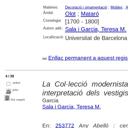
Matèries:
Decoració i ornamentació
;
Mobles
;
A
Àmbit:
Olot
;
Mataró
Cronologia:
[1700 - 1800]
Autors add.:
Sala i Garcia, Teresa M.
Localització:
Universitat de Barcelona
Enllaç permanent a aquest regis
4 / 39
La Col·lecció modernist
select
print
interpretació dels vestig
Garcia
Text complet
Sala i Garcia, Teresa M.
En:
253772
Any Abelló : cen