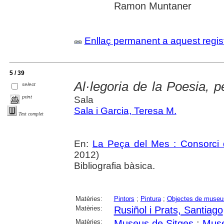
Ramon Muntaner
Enllaç permanent a aquest regis
5 / 39
Al·legoria de la Poesia, 
select
print
Sala
Sala i Garcia, Teresa M.
Text complet
En:
La Peça del Mes : Consorci d
2012)
Bibliografia bàsica.
Matèries:
Pintors
;
Pintura
;
Objectes de museu
Matèries:
Rusiñol i Prats, Santiago
Matèries:
Museus de Sitges
;
Muse