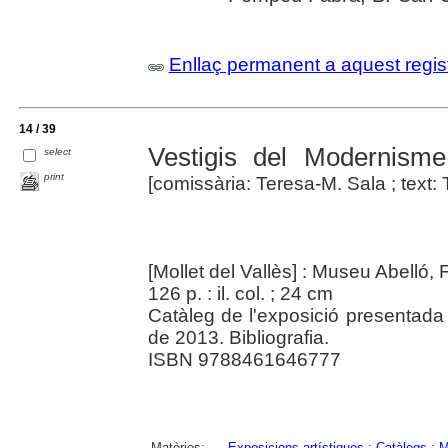
Enllaç permanent a aquest regis
14 / 39
Vestigis del Modernisme :
select
print
[comissària: Teresa-M. Sala ; text: T
[Mollet del Vallès] : Museu Abelló,
126 p. : il. col. ; 24 cm
Catàleg de l'exposició presentad
de 2013. Bibliografia.
ISBN 9788461646777
Matèries:
Exposicions artístiques
;
Catàlegs
;
M