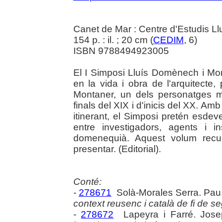
Canet de Mar : Centre d'Estudis L
154 p. : il. ; 20 cm (
CEDIM
, 6)
ISBN 9788494923005
El I Simposi Lluís Domènech i Mon
en la vida i obra de l'arquitecte, 
Montaner, un dels personatges 
finals del XIX i d'inicis del XX. Am
itinerant, el Simposi pretén esde
entre investigadors, agents i in
domenequià. Aquest volum recul
presentar. (Editorial).
Conté:
-
278671
Solà-Morales Serra. Pau
context reusenc i català de fi de se
-
278672
Lapeyra i Farré. Jos