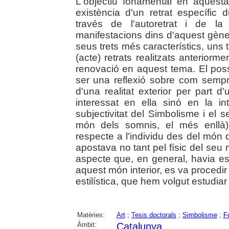
L'objectiu fonamental en aquesta
existència d'un retrat específic
través de l'autoretrat i de la
manifestacions dins d'aquest gèner
seus trets més característics, uns t
(acte) retrats realitzats anterior
renovació en aquest tema. El poss
ser una reflexió sobre com sempre
d'una realitat exterior per part 
interessat en ella sinó en la in
subjectivitat del Simbolisme i el se
món dels somnis, el més enllà),
respecte a l'individu des del món 
apostava no tant pel físic del seu 
aspecte que, en general, havia es
aquest món interior, es va procedir 
estilística, que hem volgut estudiar
Matèries:
Art
;
Tesis doctorals
;
Simbolisme
;
F
Àmbit:
Catalunya