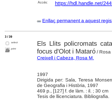
Accés:
https://hdl.handle.net/24
Enllaç permanent a aquest regis
3 / 39
Els Llits policromats cat
select
print
focus d'Olot i Mataró
/ Rosa C
Creixell i Cabeza, Rosa M.
1997
Dirigida per: Sala, Teresa Monserr
de Geografia i Història, 1997
469 p., [127] f. de làm. : il. ; 30 cm
Tesis de llicenciatura. Bibliografia.