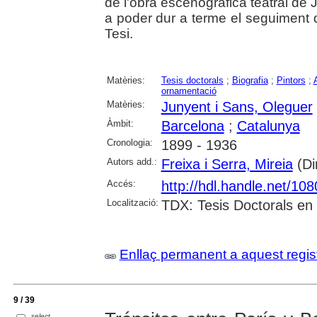
de l'obra escenogràfica teatral de
a poder dur a terme el seguiment d
Tesi.
Matèries:
Tesis doctorals
;
Biografia
;
Pintors
;
ornamentació
Matèries:
Junyent i Sans, Oleguer
Àmbit:
Barcelona
;
Catalunya
Cronologia:
1899 - 1936
Autors add.:
Freixa i Serra, Mireia
(Dir
Accés:
http://hdl.handle.net/10
Localització:
TDX: Tesis Doctorals en
Enllaç permanent a aquest regis
9 / 39
select