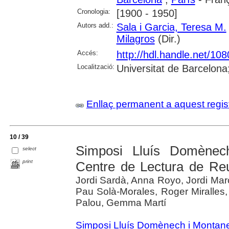
Cronologia:
[1900 - 1950]
Autors add.:
Sala i Garcia, Teresa M.
Milagros
(Dir.)
Accés:
http://hdl.handle.net/10
Localització:
Universitat de Barcelona
Enllaç permanent a aquest regis
10 / 39
Simposi Lluís Domènec
select
print
Centre de Lectura de Reu
Jordi Sardà, Anna Royo, Jordi Mar
Pau Solà-Morales, Roger Miralles,
Palou, Gemma Martí
Simposi Lluís Domènech i Montan