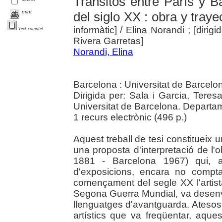
Tránsitos entre París y B
print
del siglo XX : obra y tray
informàtic]
/ Elina Norandi ; [dirig
Text complet
Rivera Garretas]
Norandi, Elina
Barcelona : Universitat de Barcelo
Dirigida per: Sala i Garcia, Teres
Universitat de Barcelona. Departame
1 recurs electrònic (496 p.)
Aquest treball de tesi constitueix un
una proposta d'interpretació de l'o
1881 - Barcelona 1967) qui, a
d'exposicions, encara no compt
començament del segle XX l'artista
Segona Guerra Mundial, va desen
llenguatges d'avantguarda. Atesos 
artístics que va freqüentar, aques