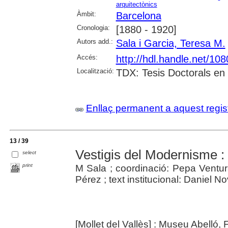
arquitectònics
Àmbit:
Barcelona
Cronologia:
[1880 - 1920]
Autors add.:
Sala i Garcia, Teresa M.
Accés:
http://hdl.handle.net/10
Localització:
TDX: Tesis Doctorals en 
Enllaç permanent a aquest regis
13 / 39
Vestigis del Modernisme : 
select
print
M Sala ; coordinació: Pepa Ventura
Pérez ; text institucional: Daniel No
[Mollet del Vallès] : Museu Abelló,