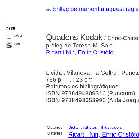
Enllaç permanent a aquest regis
7 / 39
Quadens Kodak
select
/ Enric-Cristò
print
pròleg de Teresa-M. Sala
Ricart i Nin, Enric Cristòfor
Lleida ; Vilanova i la Geltru : Pun
756 p. : il. ; 23 cm
Referències bibliogràfiques.
ISBN 9788494809316 (Punctum)
ISBN 9788493653996 (Aula Joaqu
Matèries:
Dietari
;
Artistes
;
Il·lustradors
Matèries:
Ricart i Nin, Enric Cristòfo