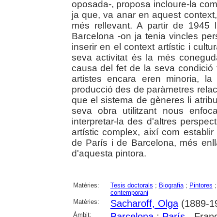
oposada-, proposa incloure-la co
ja que, va anar en aquest context,
més rellevant. A partir de 1945 l
Barcelona -on ja tenia vincles pers
inserir en el context artístic i cul
seva activitat és la més conegu
causa del fet de la seva condici
artistes encara eren minoria, la 
producció des de paràmetres relaci
que el sistema de gèneres li atrib
seva obra utilitzant nous enfo
interpretar-la des d'altres perspe
artístic complex, així com establir
de París i de Barcelona, més enl
d'aquesta pintora.
Matèries:
Tesis doctorals
;
Biografia
;
Pintores
contemporani
Matèries:
Sacharoff, Olga
(1889-1
Àmbit:
Barcelona
;
París
- Fran