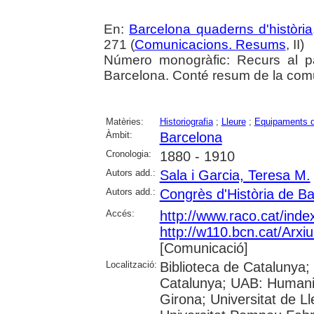
En:
Barcelona quaderns d'història
271 (
Comunicacions. Resums
, II)
Número monogràfic: Recurs al pas
Barcelona. Conté resum de la com
Matèries:
Historiografia
;
Lleure
;
Equipaments d
Àmbit:
Barcelona
Cronologia:
1880 - 1910
Autors add.:
Sala i Garcia, Teresa M.
Autors add.:
Congrès d'Història de B
Accés:
http://www.raco.cat/ind
http://w110.bcn.cat/Arx
[Comunicació]
Localització:
Biblioteca de Catalunya; 
Catalunya; UAB: Humanit
Girona; Universitat de Ll