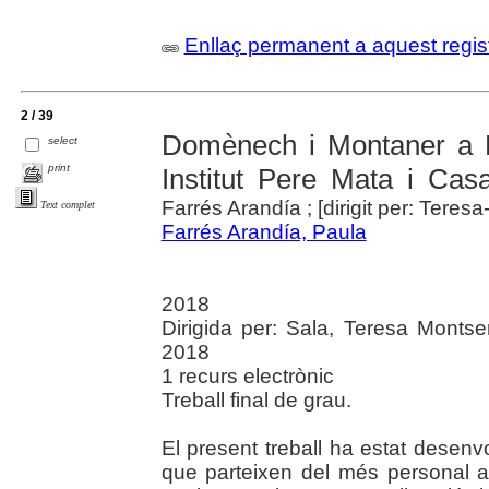
Enllaç permanent a aquest regis
2 / 39
Domènech i Montaner a R
select
print
Institut Pere Mata i Ca
Farrés Arandía ; [dirigit per: Teres
Text complet
Farrés Arandía, Paula
2018
Dirigida per: Sala, Teresa Montse
2018
1 recurs electrònic
Treball final de grau.
El present treball ha estat desenv
que parteixen del més personal al m