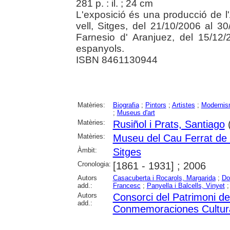
281 p. : il. ; 24 cm
L'exposició és una producció de l'
vell, Sitges, del 21/10/2006 al 30
Farnesio d' Aranjuez, del 15/12/
espanyols.
ISBN 8461130944
Matèries:
Biografia
;
Pintors
;
Artistes
;
Moderni
;
Museus d'art
Matèries:
Rusiñol i Prats, Santiago
Matèries:
Museu del Cau Ferrat de 
Àmbit:
Sitges
Cronologia:
[1861 - 1931] ; 2006
Autors
Casacuberta i Rocarols, Margarida
;
Do
add.:
Francesc
;
Panyella i Balcells, Vinyet
Autors
Consorci del Patrimoni de
add.:
Conmemoraciones Cultur