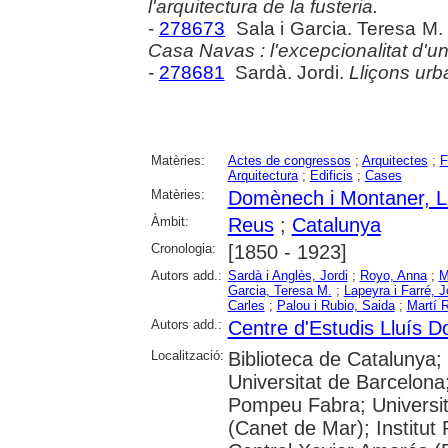
l'arquitectura de la fusteria.
-
278673
Sala i Garcia. Teresa M
Casa Navas : l'excepcionalitat d'un
-
278681
Sardà. Jordi.
Lliçons ur
Matèries:
Actes de congressos
;
Arquitectes
;
F
Arquitectura
;
Edificis
;
Cases
Matèries:
Domènech i Montaner, L
Àmbit:
Reus
;
Catalunya
Cronologia:
[1850 - 1923]
Autors add.:
Sardà i Anglès, Jordi
;
Royo, Anna
;
M
Garcia, Teresa M.
;
Lapeyra i Farré, 
Carles
;
Palou i Rubio, Saida
;
Martí 
Autors add.:
Centre d'Estudis Lluís 
Localització:
Biblioteca de Catalunya;
Universitat de Barcelona;
Pompeu Fabra; Universitat
(Canet de Mar); Institut