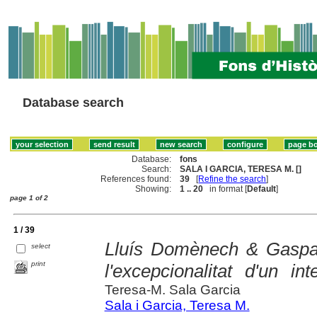
Database search
Database:
fons
Search:
SALA I GARCIA, TERESA M. []
References found:
39
[
Refine the search
]
Showing:
1 .. 20
in format [
Default
]
page 1 of 2
1 / 39
Lluís Domènech & Gaspa
select
print
l'excepcionalitat d'un in
Teresa-M. Sala Garcia
Sala i Garcia, Teresa M.