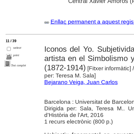
Central Xavier Amorós (
Enllaç permanent a aquest regis
11 / 39
Iconos del Yo. Subjetivid
select
print
artista en el Simbolismo 
(1872-1914)
Text complet
[Fitxer informàtic]
per: Teresa M. Sala]
Bejarano Veiga, Juan Carlos
Barcelona : Universitat de Barcelo
Dirigida per: Sala, Teresa M.. U
d'Història de l'Art, 2016
1 recurs electrònic (800 p.)