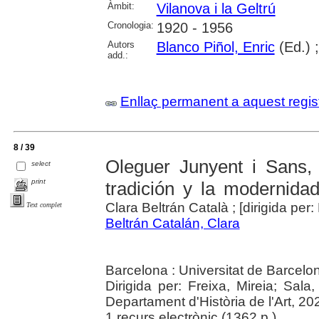
Àmbit:
Vilanova i la Geltrú
Cronologia:
1920 - 1956
Autors
Blanco Piñol, Enric
(Ed.) 
add.:
Enllaç permanent a aquest regis
8 / 39
Oleguer Junyent i Sans, 
select
print
tradición y la modernida
Clara Beltrán Català ; [dirigida per
Text complet
Beltrán Catalán, Clara
Barcelona : Universitat de Barcelo
Dirigida per: Freixa, Mireia; Sala
Departament d'Història de l'Art, 20
1 recurs electrònic (1362 p.)