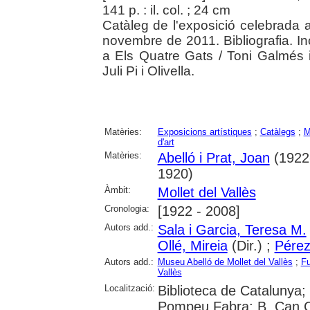
141 p. : il. col. ; 24 cm
Catàleg de l'exposició celebrada 
novembre de 2011. Bibliografia. Incl
a Els Quatre Gats / Toni Galmés i 
Juli Pi i Olivella.
Matèries:
Exposicions artístiques
;
Catàlegs
;
M
d'art
Matèries:
Abelló i Prat, Joan
(1922
1920)
Àmbit:
Mollet del Vallès
Cronologia:
[1922 - 2008]
Autors add.:
Sala i Garcia, Teresa M.
Ollé, Mireia
(Dir.) ;
Pérez
Autors add.:
Museu Abelló de Mollet del Vallès
;
Fu
Vallès
Localització:
Biblioteca de Catalunya; 
Pompeu Fabra; B. Can C