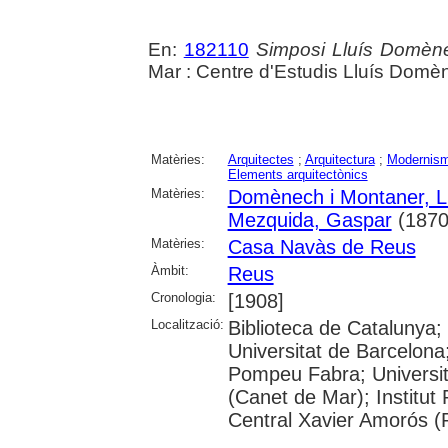
En:
182110
Simposi Lluís Domène
Mar : Centre d'Estudis Lluís Domè
Matèries:
Arquitectes
;
Arquitectura
;
Modernis
Elements arquitectònics
Matèries:
Domènech i Montaner, L
Mezquida, Gaspar
(1870
Matèries:
Casa Navàs de Reus
Àmbit:
Reus
Cronologia:
[1908]
Localització:
Biblioteca de Catalunya;
Universitat de Barcelona;
Pompeu Fabra; Universitat
(Canet de Mar); Institut
Central Xavier Amorós (