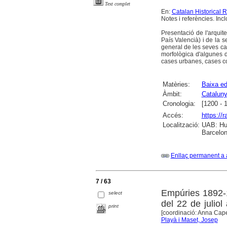
Text complet
En:
Catalan Historical 
Notes i referències. Incl
Presentació de l'arquite
País Valencià) i de la se
general de les seves cara
morfològica d'algunes de
cases urbanes, cases cons
Matèries:
Baixa ed
Àmbit:
Catalun
Cronologia:
[1200 - 
Accés:
https://
Localització:
UAB: Hum
Barcelon
Enllaç permanent a 
7 / 63
Empúries 1892-19
select
del 22 de julio
print
[coordinació: Anna Cape
Playà i Maset, Josep