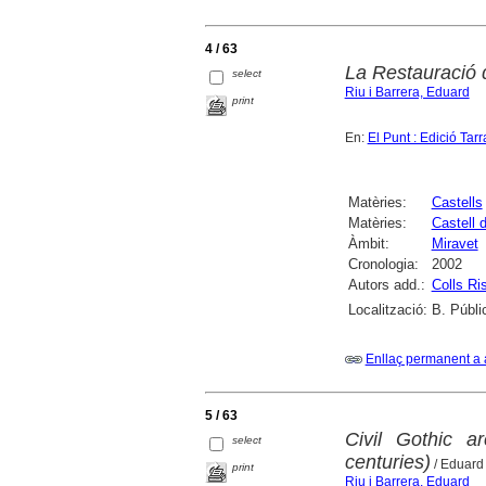
4 / 63
La Restauració d
select
Riu i Barrera, Eduard
print
En:
El Punt : Edició Tar
Matèries:
Castells
Matèries:
Castell 
Àmbit:
Miravet
Cronologia:
2002
Autors add.:
Colls Ri
Localització:
B. Públi
Enllaç permanent a 
5 / 63
Civil Gothic a
select
centuries)
/ Eduard
print
Riu i Barrera, Eduard