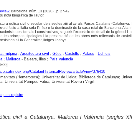
Review
. Barcelona, núm. 13 (2020) , p. 27-42
ou nota biogràfica de l'autor.
ctura gòtica civil o secular dels segles xiii al xv als Països Catalans (Catalunya, 
va difusió a Itàlia sota l'influx o la dominació de la casa reial de Barcelona. A la i
cterístiques formals i constructives, segueix l'exposició de detall de la gènesi i la 
 les principals tipologies i la presentació de les obres més rellevants de castell
istorials i la Generalitat, llotges i banys.
at mitjana
;
Arquitectura civil
;
Gòtic
;
Castells
;
Palaus
;
Edificis
ya
;
Mallorca
- Balears, illes ;
País Valencià
1500]
raco.cat/index.php/CatalanHistoricalReview/article/view/376410
anitats (Hemeroteca); Universitat de Lleida; Biblioteca de Catalunya; Univer
a; Universitat Pompeu Fabra; Universitat Rovira i Virgili
aquest registre
òtica civil a Catalunya, Mallorca i València (segles XI