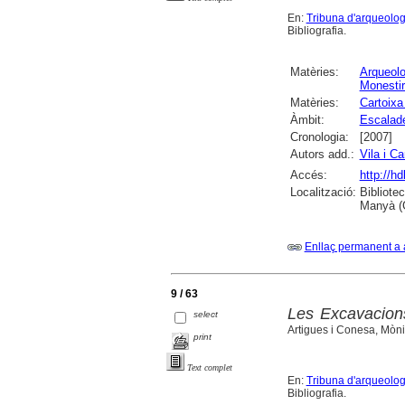
En:
Tribuna d'arqueolog
Bibliografia.
Matèries:
Arqueolo
Monesti
Matèries:
Cartoixa
Àmbit:
Escalad
Cronologia:
[2007]
Autors add.:
Vila i C
Accés:
http://h
Localització:
Bibliote
Manyà (
Enllaç permanent a 
9 / 63
Les Excavacion
select
Artigues i Conesa, Mòni
print
Text complet
En:
Tribuna d'arqueolog
Bibliografia.