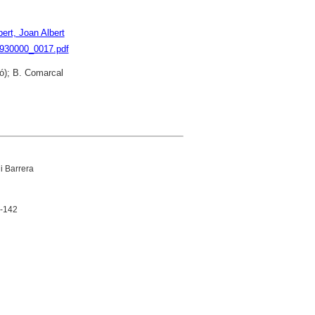
bert, Joan Albert
9930000_0017.pdf
ó); B. Comarcal
i Barrera
9-142