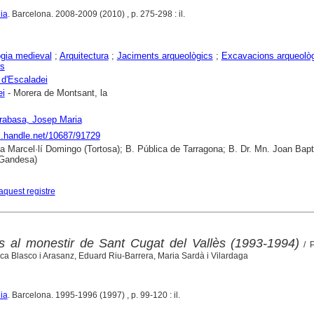
ia
. Barcelona. 2008-2009 (2010) , p. 275-298 : il.
gia medieval
;
Arquitectura
;
Jaciments arqueològics
;
Excavacions arqueolò
rs
 d'Escaladei
ei
- Morera de Montsant, la
arabasa, Josep Maria
dl.handle.net/10687/91729
ca Marcel·lí Domingo (Tortosa); B. Pública de Tarragona; B. Dr. Mn. Joan Bapt
Gandesa)
aquest registre
s al monestir de Sant Cugat del Vallès (1993-1994)
/ P
ca Blasco i Arasanz, Eduard Riu-Barrera, Maria Sardà i Vilardaga
ia
. Barcelona. 1995-1996 (1997) , p. 99-120 : il.