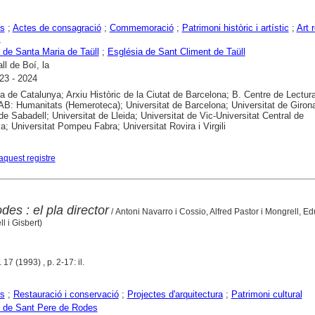
es
;
Actes de consagració
;
Commemoració
;
Patrimoni històric i artístic
;
Art r
c
 de Santa Maria de Taüll
;
Església de Sant Climent de Taüll
ll de Boí, la
23 - 2024
ca de Catalunya; Arxiu Històric de la Ciutat de Barcelona; B. Centre de Lectur
B: Humanitats (Hemeroteca); Universitat de Barcelona; Universitat de Girona
 de Sabadell; Universitat de Lleida; Universitat de Vic-Universitat Central de
a; Universitat Pompeu Fabra; Universitat Rovira i Virgili
aquest registre
es : el pla director
/ Antoni Navarro i Cossio, Alfred Pastor i Mongrell, Ed
l i Gisbert)
 17 (1993) , p. 2-17: il.
rs
;
Restauració i conservació
;
Projectes d'arquitectura
;
Patrimoni cultural
 de Sant Pere de Rodes