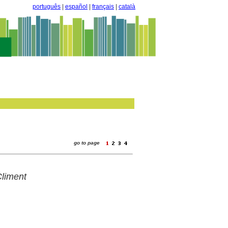
português
|
español
|
français
|
català
go to page
Climent