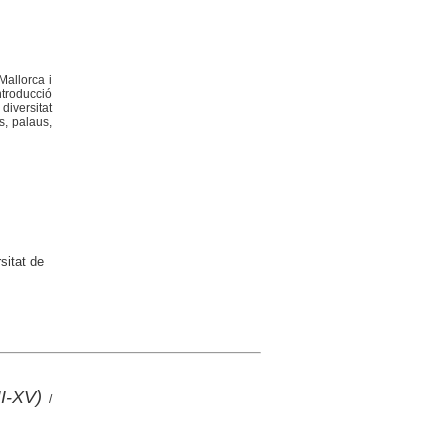
Mallorca i
ntroducció
diversitat
s, palaus,
sitat de
II-XV)
/