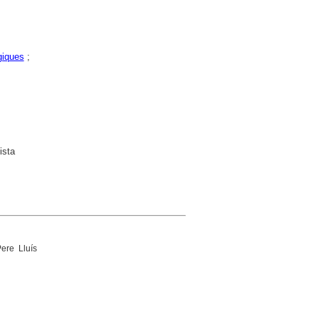
giques
;
ista
ere Lluís