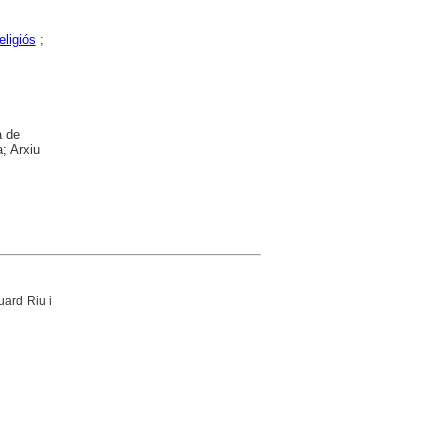
eligiós
;
a de
; Arxiu
uard Riu i