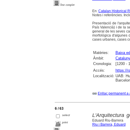
Text complet
En:
Catalan Historical 
Notes i referències. Incl
Presentació de l'arquite
País Valencià) i de la se
general de les seves cara
morfològica d'algunes de
cases urbanes, cases cons
Matèries:
Baixa ed
Àmbit:
Catalun
Cronologia:
[1200 - 
Accés:
https://
Localització:
UAB: Hum
Barcelon
Enllaç permanent a 
6 / 63
L'Arquitectura g
select
Eduard Riu-Barrera
print
Riu i Barrera, Eduard