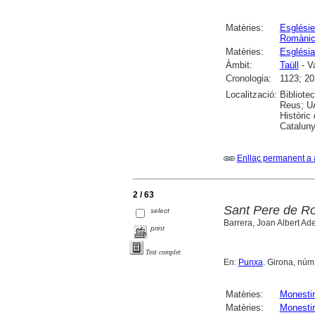
Matèries:
Esglési
Romàni
Matèries:
Església
Àmbit:
Taüll
- Va
Cronologia:
1123; 20
Localització:
Bibliote
Reus; UA
Històric
Cataluny
Enllaç permanent a 
2 / 63
Sant Pere de Rod
select
Barrera, Joan Albert Adel
print
Text complet
En:
Punxa
. Girona, núm.
Matèries:
Monesti
Matèries:
Monestir