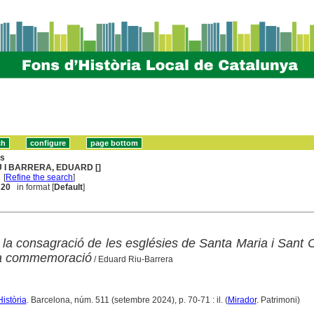
ns
U I BARRERA, EDUARD []
[
Refine the search
]
. 20
in format [
Default
]
 la consagració de les esglésies de Santa Maria i Sant 
eva commemoració
/ Eduard Riu-Barrera
Història
. Barcelona, núm. 511 (setembre 2024), p. 70-71 : il. (
Mirador
. Patrimoni)