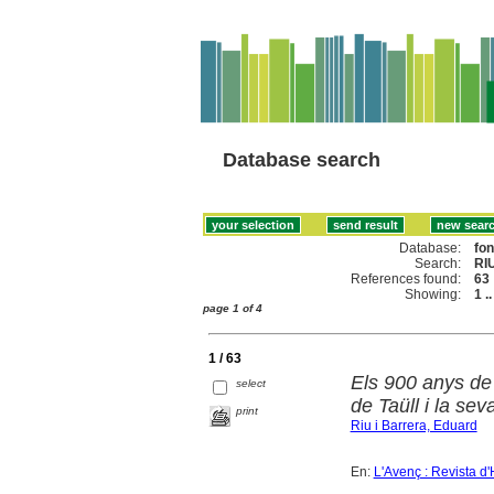
Database search
Database:
fo
Search:
RI
References found:
63
Showing:
1 .
page 1 of 4
1 / 63
Els 900 anys de
select
de Taüll i la s
print
Riu i Barrera, Eduard
En:
L'Avenç : Revista d'