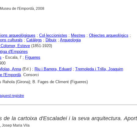
l Museu de l'Empordà, 2008
ions arqueològiques
;
Col·leccionistes
;
Mestres
;
Objectes arqueològics
;
ons culturals
;
Catàlegs
;
Dibuix
;
Arqueologia
i Colomer, Esteve
(1851-1920)
ntiga d'Empúries
s
- Escala, l' ;
Figueres
900
Molas, Anna
(Ed.) ;
Riu i Barrera, Eduard
;
Tremoleda i Trilla, Joaquim
e l'Empordà
. Consorci
s Rahola (Girona); B. Fages de Climent (Figueres)
aquest registre
de la cartoixa d'Escaladei i la seva arquitectura. Apor
, Josep Maria Vila