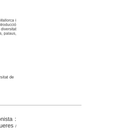
Mallorca i
ntroducció
diversitat
s, palaus,
sitat de
nista :
gueres
/