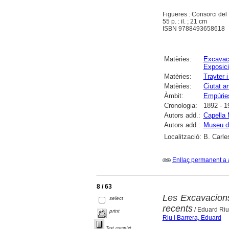
Figueres : Consorci de
55 p. : il. ; 21 cm
ISBN 9788493658618
Matèries:
Excavac
Exposici
Matèries:
Trayter 
Matèries:
Ciutat a
Àmbit:
Empúrie
Cronologia:
1892 - 1
Autors add.:
Capella 
Autors add.:
Museu d
Localització:
B. Carle
Enllaç permanent a 
8 / 63
Les Excavacions 
select
recents
/ Eduard Riu
print
Riu i Barrera, Eduard
Text complet