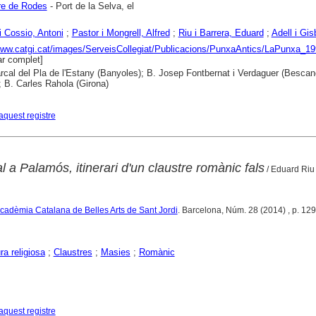
re de Rodes
- Port de la Selva, el
i Cossio, Antoni
;
Pastor i Mongrell, Alfred
;
Riu i Barrera, Eduard
;
Adell i Gis
www.catgi.cat/images/ServeisCollegiat/Publicacions/PunxaAntics/LaPunxa_1
r complet]
cal del Pla de l'Estany (Banyoles); B. Josep Fontbernat i Verdaguer (Bescan
; B. Carles Rahola (Girona)
aquest registre
 a Palamós, itinerari d'un claustre romànic fals
/ Eduard Riu 
 Acadèmia Catalana de Belles Arts de Sant Jordi
. Barcelona, Núm. 28 (2014) , p. 12
ra religiosa
;
Claustres
;
Masies
;
Romànic
aquest registre