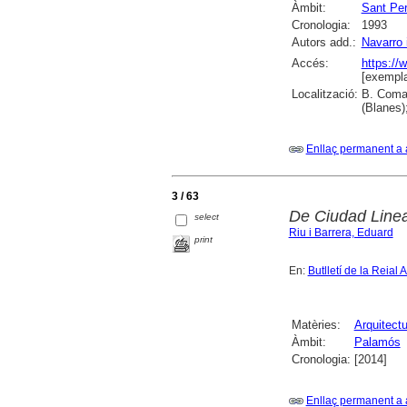
Àmbit:
Sant Pe
Cronologia:
1993
Autors add.:
Navarro 
Accés:
https://
[exempla
Localització:
B. Comar
(Blanes)
Enllaç permanent a 
3 / 63
De Ciudad Lineal
select
Riu i Barrera, Eduard
print
En:
Butlletí de la Reial
Matèries:
Arquitectu
Àmbit:
Palamós
Cronologia:
[2014]
Enllaç permanent a 