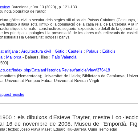
Review
. Barcelona, núm. 13 (2020) , p. 121-133
ou nota biogràfica de l'autor.
ctura gòtica civil o secular dels segles xiii al xv als Països Catalans (Catalunya, 
va difusió a Itàlia sota l'influx o la dominació de la casa reial de Barcelona. A la i
cterístiques formals i constructives, segueix l'exposició de detall de la gènesi i la 
 les principals tipologies i la presentació de les obres més rellevants de castell
istorials i la Generalitat, llotges i banys.
at mitjana
;
Arquitectura civil
;
Gòtic
;
Castells
;
Palaus
;
Edificis
ya
;
Mallorca
- Balears, illes ;
País Valencià
1500]
raco.cat/index.php/CatalanHistoricalReview/article/view/376418
anitats (Hemeroteca); Universitat de Lleida; Biblioteca de Catalunya; Univer
a; Universitat Pompeu Fabra; Universitat Rovira i Virgili
aquest registre
00 : els dibuixos d'Esteve Trayter, mestre i col·leccio
l al 16 de novembre de 2008, Museu de l'Empordà, Fi
lla ; textos: Josep Playà Maset, Eduard Riu-Barrera, Quim Tremoleda]