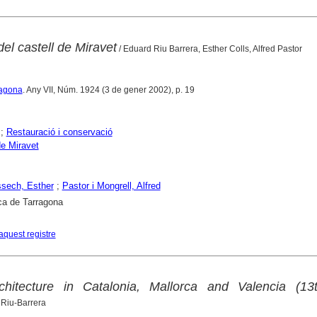
el castell de Miravet
/ Eduard Riu Barrera, Esther Colls, Alfred Pastor
ragona
. Any VII, Núm. 1924 (3 de gener 2002), p. 19
;
Restauració i conservació
de Miravet
ssech, Esther
;
Pastor i Mongrell, Alfred
ca de Tarragona
aquest registre
rchitecture in Catalonia, Mallorca and Valencia (13t
 Riu-Barrera