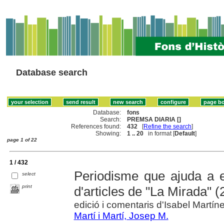
Database search
Database:
fons
Search:
PREMSA DIARIA []
References found:
432
[
Refine the search
]
Showing:
1 .. 20
in format [
Default
]
page 1 of 22
1 / 432
Periodisme que ajuda a es
select
print
d'articles de "La Mirada" 
edició i comentaris d'Isabel Martín
Martí i Martí, Josep M.