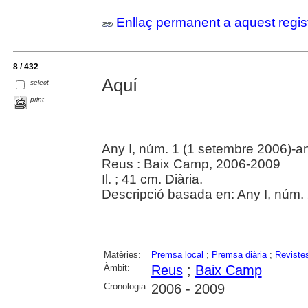
Enllaç permanent a aquest regis
8 / 432
Aquí
select
print
Any I, núm. 1 (1 setembre 2006)-an
Reus : Baix Camp, 2006-2009
Il. ; 41 cm. Diària.
Descripció basada en: Any I, núm.
Matèries:
Premsa local
;
Premsa diària
;
Reviste
Àmbit:
Reus
;
Baix Camp
Cronologia:
2006 - 2009