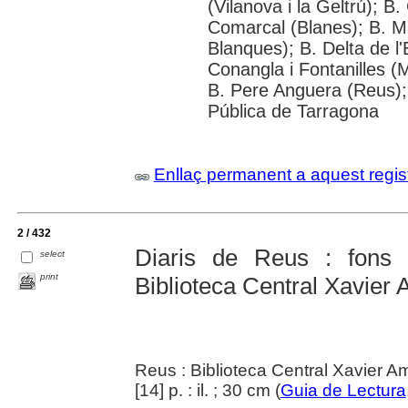
(Vilanova i la Geltrú); B
Comarcal (Blanes); B. M
Blanques); B. Delta de l
Conangla i Fontanilles (M
B. Pere Anguera (Reus);
Pública de Tarragona
Enllaç permanent a aquest regis
2 / 432
Diaris de Reus : fons 
select
print
Biblioteca Central Xavier
Reus : Biblioteca Central Xavier A
[14] p. : il. ; 30 cm (
Guia de Lectura