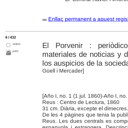
Enllaç permanent a aquest regis
6 / 432
El Porvenir : periòdi
select
print
materiales de noticias y d
los auspicios de la socied
Güell i Mercader]
[Año I, no. 1 (1 jul. 1860)-Año I, no
Reus : Centro de Lectura, 1860
31 cm. Diària, excepte el dimecres
De les 4 pàgines que tenia la public
Reus. Les dues centrals es compo
espanyola i estrangera. Descripc