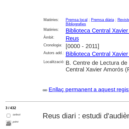
Matèries:
Premsa local
;
Premsa diària
;
Revist
Bibliografies
Matèries:
Biblioteca Central Xavi
Àmbit:
Reus
Cronologia:
[0000 - 2011]
Autors add.:
Biblioteca Central Xavi
Localització:
B. Centre de Lectura de 
Central Xavier Amorós (
Enllaç permanent a aquest regis
3 / 432
Reus diari : estudi d'audi
select
print