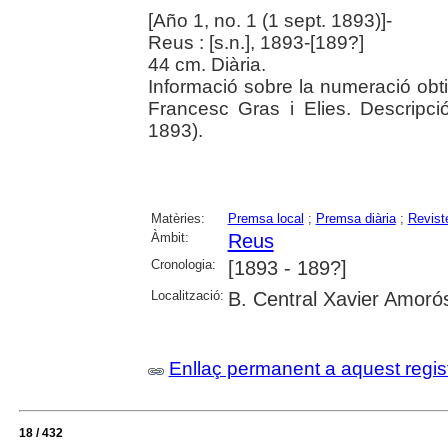
[Año 1, no. 1 (1 sept. 1893)]-
Reus : [s.n.], 1893-[189?]
44 cm. Diària.
Informació sobre la numeració ob
Francesc Gras i Elies. Descripc
1893).
Matèries:
Premsa local
;
Premsa diària
;
Revist
Àmbit:
Reus
Cronologia:
[1893 - 189?]
Localització:
B. Central Xavier Amoró
Enllaç permanent a aquest regis
18 / 432