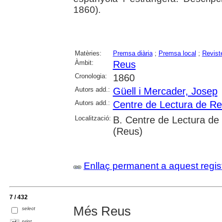
1860).
Matèries:
Premsa diària
;
Premsa local
;
Revist
Àmbit:
Reus
Cronologia:
1860
Autors add.:
Güell i Mercader, Josep
Autors add.:
Centre de Lectura de R
Localització:
B. Centre de Lectura de
(Reus)
Enllaç permanent a aquest regis
7 / 432
Més Reus
select
print