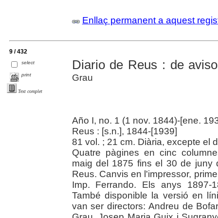
Enllaç permanent a aquest regis
9 / 432
Diario de Reus : de aviso
select
print
Grau
Text complet
Año I, no. 1 (1 nov. 1844)-[ene. 19
Reus : [s.n.], 1844-[1939]
81 vol. ; 21 cm. Diària, excepte el d
Quatre pàgines en cinc columnes
maig del 1875 fins el 30 de juny 
Reus. Canvis en l'impressor, prime
Imp. Ferrando. Els anys 1897-
També disponible la versió en lí
van ser directors: Andreu de Bof
Grau, Josep Maria Guix i Sugranye