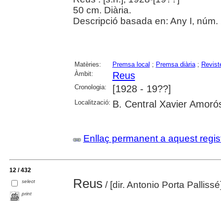
50 cm. Diària.
Descripció basada en: Any I, núm. 
Matèries:
Premsa local
;
Premsa diària
;
Revist
Àmbit:
Reus
Cronologia:
[1928 - 19??]
Localització:
B. Central Xavier Amoró
Enllaç permanent a aquest regis
12 / 432
Reus
select
/ [dir. Antonio Porta Pallissé
print