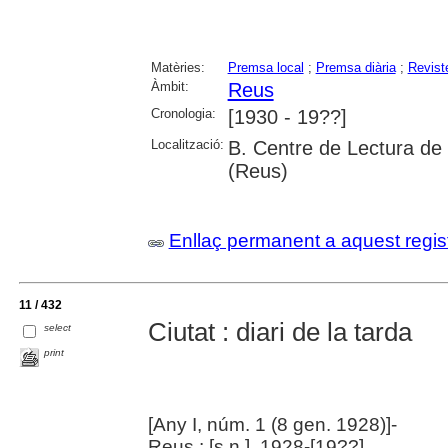
Matèries:
Premsa local
;
Premsa diària
;
Revist
Àmbit:
Reus
Cronologia:
[1930 - 19??]
Localització:
B. Centre de Lectura de
(Reus)
Enllaç permanent a aquest regis
11 / 432
Ciutat : diari de la tarda
select
print
[Any I, núm. 1 (8 gen. 1928)]-
Reus : [s.n.], 1928-[19??]