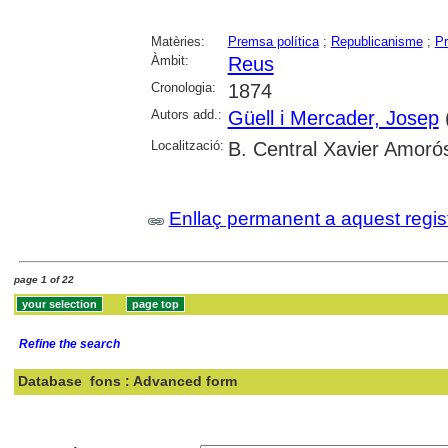
Matèries:
Premsa política
;
Republicanisme
;
Pr
Àmbit:
Reus
Cronologia:
1874
Autors add.:
Güell i Mercader, Josep
(
Localització:
B. Central Xavier Amoró
Enllaç permanent a aquest regis
page 1 of 22
Refine the search
Database
fons : Advanced form
Search: