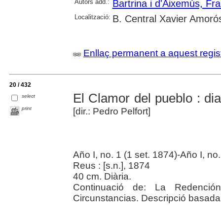
Autors add.:
Bartrina i d'Aixemús, Fr
Localització:
B. Central Xavier Amoró
Enllaç permanent a aquest regis
20 / 432
El Clamor del pueblo : di
select
print
[dir.: Pedro Pelfort]
Año I, no. 1 (1 set. 1874)-Año I, no
Reus : [s.n.], 1874
40 cm. Diària.
Continuació de: La Redención
Circunstancias. Descripció basada e