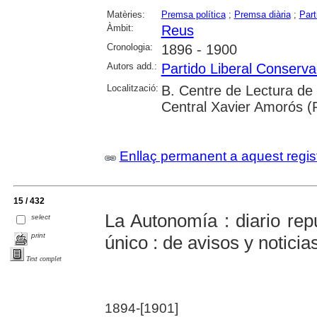
Matèries:
Premsa política
;
Premsa diària
;
Part
Àmbit:
Reus
Cronologia:
1896 - 1900
Autors add.:
Partido Liberal Conserv
Localització:
B. Centre de Lectura de 
Central Xavier Amorós (
Enllaç permanent a aquest regis
15 / 432
La Autonomía : diario rep
select
print
único : de avisos y noticia
Text complet
1894-[1901]