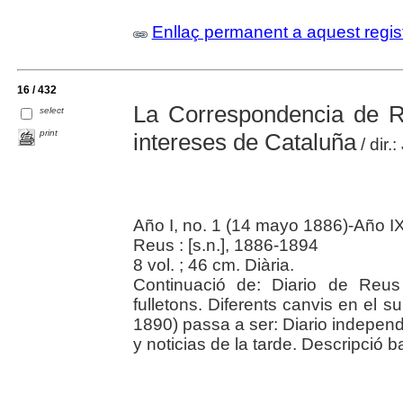
Enllaç permanent a aquest regis
16 / 432
La Correspondencia de Re
select
print
intereses de Cataluña
/ dir.
Año I, no. 1 (14 mayo 1886)-Año IX
Reus : [s.n.], 1886-1894
8 vol. ; 46 cm. Diària.
Continuació de: Diario de Reus
fulletons. Diferents canvis en el sub
1890) passa a ser: Diario independ
y noticias de la tarde. Descripció 