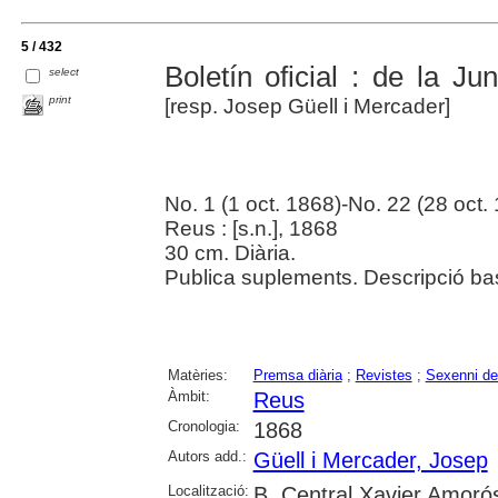
5 / 432
Boletín oficial : de la J
select
print
[resp. Josep Güell i Mercader]
No. 1 (1 oct. 1868)-No. 22 (28 oct.
Reus : [s.n.], 1868
30 cm. Diària.
Publica suplements. Descripció bas
Matèries:
Premsa diària
;
Revistes
;
Sexenni de
Àmbit:
Reus
Cronologia:
1868
Autors add.:
Güell i Mercader, Josep
Localització:
B. Central Xavier Amoró