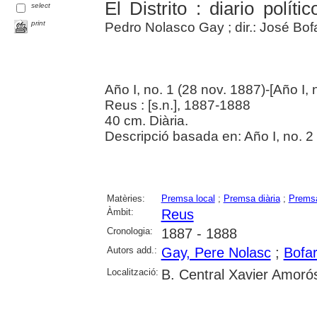
El Distrito : diario políti
select
print
Pedro Nolasco Gay ; dir.: José Bofa
Año I, no. 1 (28 nov. 1887)-[Año I, 
Reus : [s.n.], 1887-1888
40 cm. Diària.
Descripció basada en: Año I, no. 2 
Matèries:
Premsa local
;
Premsa diària
;
Premsa
Àmbit:
Reus
Cronologia:
1887 - 1888
Autors add.:
Gay, Pere Nolasc
;
Bofar
Localització:
B. Central Xavier Amoró