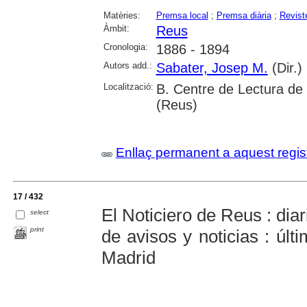
Matèries:
Premsa local
;
Premsa diària
;
Revist
Àmbit:
Reus
Cronologia:
1886 - 1894
Autors add.:
Sabater, Josep M.
(Dir.)
Localització:
B. Centre de Lectura de
(Reus)
Enllaç permanent a aquest regis
17 / 432
El Noticiero de Reus : dia
select
print
de avisos y noticias : últ
Madrid