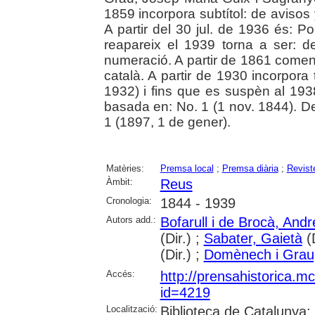
1859 incorpora subtítol: de avisos 
A partir del 30 jul. de 1936 és: P
reapareix el 1939 torna a ser: de
numeració. A partir de 1861 comen
català. A partir de 1930 incorpora
1932) i fins que es suspèn al 1938
basada en: No. 1 (1 nov. 1844). 
1 (1897, 1 de gener).
Matèries:
Premsa local
;
Premsa diària
;
Revist
Àmbit:
Reus
Cronologia:
1844 - 1939
Autors add.:
Bofarull i de Brocà, And
(Dir.) ;
Sabater, Gaietà
(D
(Dir.) ;
Domènech i Grau
Accés:
http://prensahistorica.m
id=4219
Localització:
Biblioteca de Catalunya; 