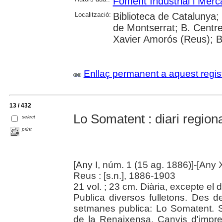
Foment Industrial i Merc
Localització:
Biblioteca de Catalunya;
de Montserrat; B. Centre
Xavier Amorós (Reus); B
Enllaç permanent a aquest regis
13 / 432
Lo Somatent : diari regiona
select
print
[Any I, núm. 1 (15 ag. 1886)]-[Any XV
Reus : [s.n.], 1886-1903
21 vol. ; 23 cm. Diària, excepte el d
Publica diversos fulletons. Des 
setmanes publica: Lo Somatent. S
de la Renaixensa. Canvis d'impre