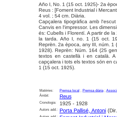
Año I, No. 1 (15 oct. 1925)- 2a èpo
Reus : [Foment Industrial i Mercant
4 vol. ; 54 cm. Diària.
Capçalera tipogràfica amb l'escut 
Canvis en l'impressor. Les dimensio
és: Cubells i Florentí. A partir de l
la tarda. Año I, no. 1 (15 oct. 
Reprèn. 2a època, any III, núm. 1 
1928). Reprèn: Núm. 164 (25 gen
textos en castellà i en català. 
capçalera i tots els textos són en 
1 (15 oct. 1925).
Matèries:
Premsa local
;
Premsa diària
;
Associ
Àmbit:
Reus
Cronologia:
1925 - 1928
Autors add.:
Porta Pallisé, Antoni
(Dir
Autors add.: