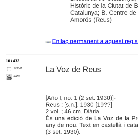
Històric de la Ciutat de 
Catalunya; B. Centre de 
Amorós (Reus)
Enllaç permanent a aquest regis
10 / 432
La Voz de Reus
select
print
[Año I, no. 1 (2 set. 1930)]-
Reus : [s.n.], 1930-[19??]
2 vol. ; 46 cm. Diària.
És una edició de La Voz de la P
any de nou. Text en castellà i cat
(3 set. 1930).