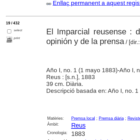
Enllaç permanent a aquest regis
19 / 432
El Imparcial reusense : d
select
print
opinión y de la prensa
/ [dir
Año I, no. 1 (1 mayo 1883)-Año I, n
Reus : [s.n.], 1883
39 cm. Diària.
Descripció basada en: Año I, no. 1
Matèries:
Premsa local
;
Premsa diària
;
Revist
Àmbit:
Reus
Cronologia:
1883