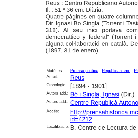
Reus : Centro Republicano Autono
Il. ; 51 * 36 cm. Diària.
Quatre pàgines en quatre columnes
Dir. Ignasi Bo Singla (Torrent i Tasi
318). Al seu inici portava com 
democrattico y federal" (Torrent i
alguna col·laboració en català. D
(1897, 31 de enero).
Matèries:
Premsa política
;
Republicanisme
;
Pa
Àmbit:
Reus
Cronologia:
[1894 - 1901]
Autors add.:
Bó i Singla, Ignasi
(Dir.)
Autors add.:
Centre Republicà Auton
Accés:
http://prensahistorica.m
id=4212
Localització:
B. Centre de Lectura de