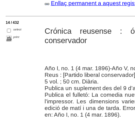
Enllaç permanent a aquest regis
14 / 432
Crónica reusense : ór
select
print
conservador
Año I, no. 1 (4 mar. 1896)-Año V, n
Reus : [Partido liberal conservado
5 vol. ; 50 cm. Diària.
Publica un suplement des del 9 d'a
Publica el fulletó: La comedia n
l'impressor. Les dimensions var
edició de matí i una de tarda. Err
en: Año I, no. 1 (4 mar. 1896).